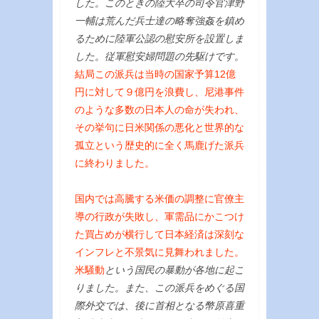
した。このときの陸大卒の司令官津野
一輔は荒んだ兵士達の略奪強姦を鎮め
るために陸軍公認の慰安所を設置しま
した。従軍慰安婦問題の先駆けです。
結局この派兵は当時の国家予算12億
円に対して９億円を浪費し、尼港事件
のような多数の日本人の命が失われ、
その挙句に日米関係の悪化と世界的な
孤立という歴史的に全く馬鹿げた派兵
に終わりました。
国内では高騰する米価の調整に官僚主
導の行政が失敗し、軍需品にかこつけ
た買占めが横行して日本経済は深刻な
インフレと不景気に見舞われました。
米騒動
という国民の暴動が各地に起こ
りました。また、この派兵をめぐる国
際外交では、後に首相となる幣原喜重