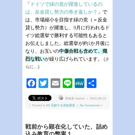
「
ドイツで緑の党が躍進しているの
は、反金貸し勢力の巻き返しか？
」
で
は、市場縮小を目指す緑の党（＝反金
貸し勢力）が躍進し、
9
月に行われるド
イツ総選挙で勝利する可能性もあると
お伝えしました。総選挙が約
1
か月後に
なり、お互いの
中傷合戦も含めて、熾
烈な戦い
が繰り広げられています。
(さ
らに…)
Facebook
Twitter
Email
Line
MeWe
共
有
投稿者 dairinin ｜ 2021-08-19
｜ Posted in
05.瓦解する基軸通貨
｜
No Comments »
戦前から顕在化していた、詰め
込み教育の弊害１