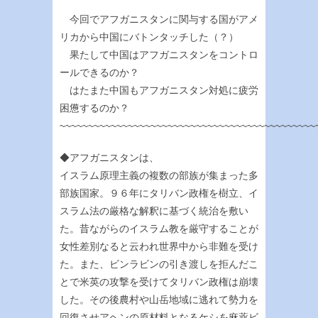
今回でアフガニスタンに関与する国がアメ
リカから中国にバトンタッチした（？）
果たして中国はアフガニスタンをコントロ
ールできるのか？
はたまた中国もアフガニスタン対処に疲労
困憊するのか？
~~~~~~~~~~~~~~~~~~~~~~~~~~~~~~~~~~~~~~~~~~~~~
◆アフガニスタンは、
イスラム原理主義の複数の部族が集まった多
部族国家。９６年にタリバン政権を樹立、イ
スラム法の厳格な解釈に基づく統治を敷い
た。昔ながらのイスラム教を厳守することが
女性差別なると云われ世界中から非難を受け
た。また、ビンラビンの引き渡しを拒んだこ
とで米英の攻撃を受けてタリバン政権は崩壊
した。その後農村や山岳地域に逃れて勢力を
回復させアヘンの原材料となるケシを麻薬ビ