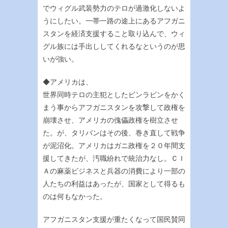
でウィグル武装勢力のテロが過激化しないよ
うにしたい。一帯一路の途上にあるアフガニ
スタンを経済支援すること取り込んで、ウィ
グル族には手出ししてくれるなというのが思
いが強い。
◆アメリカは、
世界同時テロの主犯としたビンラビンをかく
まう事からアフガニスタンを攻撃して政権を
崩壊させ、アメリカの傀儡政権を樹立させ
た。が、タリバンはその後、巻き直して戦争
が泥沼化。アメリカはガニ政権を２０年間支
援してきたが、汚職紛れで統治力なし。ＣＩ
Ａの麻薬ビジネスと兵器の消費により一部の
人たちの利益はあったが、国家として得るも
のは何もなかった。
アフガニスタン支援が重たくなって国民賛同