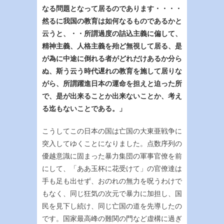
なる問題となって居るのであります・・・・
然るに我国の教育は如何なるものであるかと
云うと、・・所謂過度の詰込主義に偏して、
精神主義、人格主義を殆ど無視して居る、是
が為に中途に倒れる者がどれだけあるか分ら
ぬ、斯う云う時代遅れの教育を施して居りな
がら、所謂躍進日本の運命を担えと迫った所
で、是が出来ることか出来ないことか、考え
る迄もないことである。」
こうしてこの日本の国は亡国の大東亜戦争に
突入してゆくことになりました。点数序列の
優越意識に固まった暴力集団の軍事官僚を前
にして、「ああ玉杯に花受けて」の官僚達は
手も足も出せず、おのれの無力を呪うわけで
もなく、同じ狂気の次元で暴力に加担し、国
民を見下し続け、同じ亡国の道を先導したの
です。国家最高峰の難関の門など虚構に過ぎ