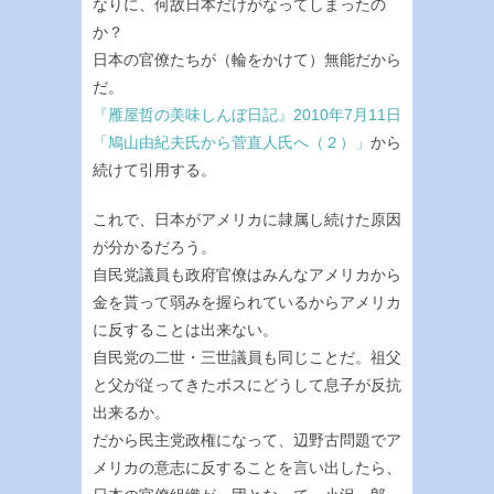
なりに、何故日本だけがなってしまったの
か？
日本の官僚たちが（輪をかけて）無能だから
だ。
『雁屋哲の美味しんぼ日記』2010年7月11日
「鳩山由紀夫氏から菅直人氏へ（２）」
から
続けて引用する。
これで、日本がアメリカに隷属し続けた原因
が分かるだろう。
自民党議員も政府官僚はみんなアメリカから
金を貰って弱みを握られているからアメリカ
に反することは出来ない。
自民党の二世・三世議員も同じことだ。祖父
と父が従ってきたボスにどうして息子が反抗
出来るか。
だから民主党政権になって、辺野古問題でア
メリカの意志に反することを言い出したら、