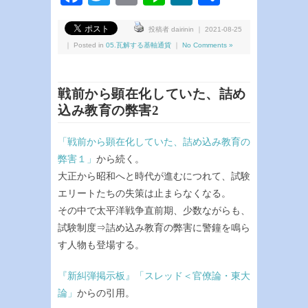
有
投稿者 dairinin ｜ 2021-08-25
｜ Posted in
05.瓦解する基軸通貨
｜
No Comments »
戦前から顕在化していた、詰め
込み教育の弊害2
「戦前から顕在化していた、詰め込み教育の
弊害１」
から続く。
大正から昭和へと時代が進むにつれて、試験
エリートたちの失策は止まらなくなる。
その中で太平洋戦争直前期、少数ながらも、
試験制度⇒詰め込み教育の弊害に警鐘を鳴ら
す人物も登場する。
『新糾弾掲示板』「スレッド＜官僚論・東大
論」
からの引用。