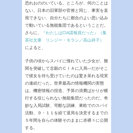
恐れおののいている。ところが、何のことは
ない。日本の旧軍部や官僚と同じ、事実を直
視できない、自分たちに都合のよい思い込み
で動いている無能集団であるということだ。
さらに、
『わたしはCIA諜報員だった』（集
英社文庫 リンジー・モラン／高山祥子）
によると、
子供の頃からスパイに憧れていた少女が、難
関を突破して念願のＣＩＡに入局―だがそこ
で彼女を待ち受けていたのは驚き呆れる現実
の連続だった。世界最高の情報機関の実態
は、機密情報の捏造、予算の浪費ばかりが横
行する信じられない無能集団だったのだ。奇
妙な入局試験、苛酷な訓練、東欧でのスパイ
活動、９・１１を経て退局を決意するまでの
５年間を自らの体験そのままに赤裸々に公開
する。