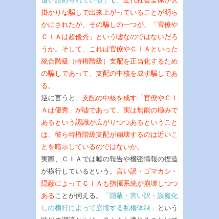
追い詰められている」
で、
近代社会全体が大
掛かりな騙しで出来上がっていることが明ら
かにされたが、その騙しの一つが、「官僚や
ＣＩＡは超優秀」という嘘なのではないだろ
うか。そして、これは官僚やＣＩＡといった
統合階級（特権階級）支配を正当化するため
の騙しであって、支配の中核を成す騙しであ
る。
逆に言うと、
支配の中核を成す「官僚やＣＩ
Ａは優秀」が嘘であって、実は無能の極みで
あるという認識が広がりつつあるということ
は、彼ら特権階級支配が崩壊するのは近いこ
とを暗示しているのではないか。
実際、ＣＩＡでは嘘の報告や機密情報の捏造
が横行しているという。
言い訳・ゴマカシ・
隠蔽によってＣＩＡも指揮系統が崩壊しつつ
ある
ことが伺える。
「隠蔽・言い訳・誤魔化
しの横行によって崩壊する私権体制」
という