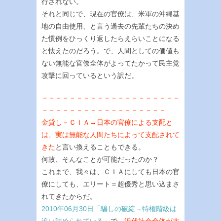
行されない。
それと同じで、現在の官僚は、米軍の沖縄基
地の自由使用、と言う過去の先輩たちの決め
た慣例をひっくり返したらえらいことになる
と怯えたのだろう。で、人間としての価値も
ない無能な官僚全体がよってたかって民主党
攻撃に回っているという訳だ。
－－－－－－－－－－－－－－－－－－－－
－－－－－－－－－－－－－－－－－－
金貸し－ＣＩＡ→日本の官僚による支配と
は、実は無能な人間たちによって支配されて
きた
と言い換えることもできる。
何故、そんなことが可能だったのか？
これまで、我々は、ＣＩＡにしても日本の官
僚にしても、エリート＝超優秀と思い込まさ
れてきたからだ。
2010年06月30日「騙しの破綻→特権階級は