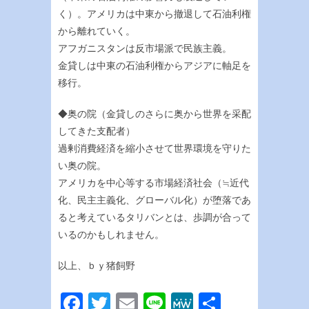
く）。アメリカは中東から撤退して石油利権
から離れていく。
アフガニスタンは反市場派で民族主義。
金貸しは中東の石油利権からアジアに軸足を
移行。
◆奥の院（金貸しのさらに奥から世界を采配
してきた支配者）
過剰消費経済を縮小させて世界環境を守りた
い奥の院。
アメリカを中心等する市場経済社会（≒近代
化、民主主義化、グローバル化）が堕落であ
ると考えているタリバンとは、歩調が合って
いるのかもしれません。
以上、ｂｙ猪飼野
Facebook
Twitter
Email
Line
MeWe
共