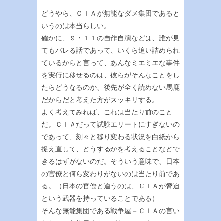
どうやら、ＣＩＡが無能なダメ集団であると
いうのは本当らしい。
確かに、９・１１の自作自演などは、誰が見
てもバレる話であって、いくら追い詰められ
ているからと言って、あんなミエミエな事件
を実行に移せるのは、彼らがそんなことをし
たらどうなるのか、後先が全く読めない馬鹿
だからだと考えた方がスッキリする。
よく考えてみれば、これは当たり前のこと
だ。ＣＩＡだって試験エリートにすぎないの
であって、刻々と移り変わる状況を白紙から
捉え直して、どうするかを考えることなどで
きるはずがないのだ。そういう意味で、日本
の官僚と何ら変わりがないのは当たり前であ
る。（日本の官僚と違うのは、ＣＩＡが脅迫
という武器を持っていることである）
そんな無能集団である戦争屋－ＣＩＡの言い