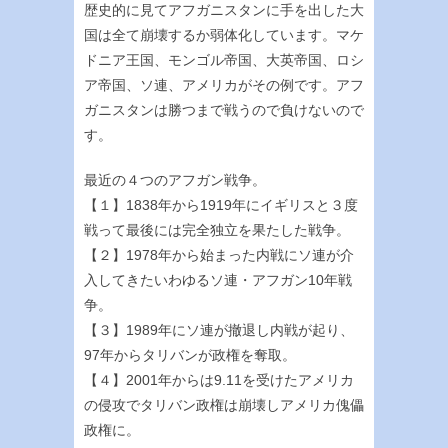
歴史的に見てアフガニスタンに手を出した大
国は全て崩壊するか弱体化しています。マケ
ドニア王国、モンゴル帝国、大英帝国、ロシ
ア帝国、ソ連、アメリカがその例です。アフ
ガニスタンは勝つまで戦うので負けないので
す。
最近の４つのアフガン戦争。
【１】1838年から1919年にイギリスと３度
戦って最後には完全独立を果たした戦争。
【２】1978年から始まった内戦にソ連が介
入してきたいわゆるソ連・アフガン10年戦
争。
【３】1989年にソ連が撤退し内戦が起り、
97年からタリバンが政権を奪取。
【４】2001年からは9.11を受けたアメリカ
の侵攻でタリバン政権は崩壊しアメリカ傀儡
政権に。