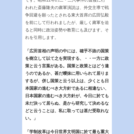
です。昭和12年の二・二六事件の直後に行
われた斎藤隆夫の粛軍演説は、外交主導で戦
争回避を願ったとされる東大首席の広田弘毅
を前にして行われましたが、厳しく粛軍を迫
ると同時に政治姿勢や教育にも及びます。そ
れを引用します。
「広田首相の声明の中には、確乎不抜の国策
を樹立して以て之を実現する、・・一方に政
策と云う言葉がある。国策と政策とはどう違
うのであるか、甚だ曖抹に用いられて居りま
するが、併し国策と云う以上は、少くとも日
本国家の進むべき大方針であるに相違ない、
日本国家の進むべき大方針が、今日に於ても
未だ決って居らぬ、是から研究して決めるな
どと云うことは、私に取っては甚だ受取れな
い。」
「学制改革は今日世界文明国に於て最も重大