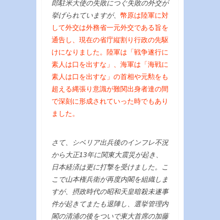
郎駐米大使の失敗につぐ失敗の外交が
挙げられていますが、
幣原は陸軍に対
して外交は外務省一元外交である旨を
通告し、現在の省庁縦割り行政の先駆
けになりました。陸軍は「戦争遂行に
素人は口を出すな」、海軍は「海戦に
素人は口を出すな」の首相や元勲をも
超える縄張り意識が難関出身者達の間
で深刻に形成されていった時でもあり
ました。
さて、シベリア出兵後のインフレ不況
から大正13年に関東大震災が起き、
日本経済は更に打撃を受けました。こ
こで山本権兵衛が再度内閣を組織しま
すが、摂政時代の昭和天皇暗殺未遂事
件が起きてまたも退陣し、選挙管理内
閣の清浦の後をついで東大首席の加藤