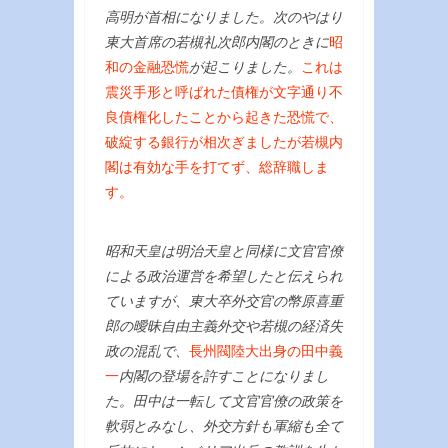
高明が首相になりました。次のやはり
東大首席の若槻礼次郎内閣のときに
昭
和の金融恐慌
が起こりました。
これは
震災手形と呼ばれた債権が文字通り不
良債権化したことから起きた恐慌で、
破綻する銀行が相次ぎましたが若槻内
閣は有効な手を打てず、総辞職しま
す。
昭和天皇は明治天皇と同様に文官官僚
による政治運営を希望したと伝えられ
ていますが、東大卒外交官の幣原喜重
郎の曖昧自由主義外交や若槻の経済失
政の混乱で、
長州閥陸大出身の田中義
一
内閣の登場を許すことになりまし
た。田中は一転して文官官僚の政策を
軟弱とみなし、外交方針も軍縮も全て