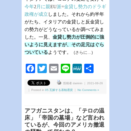
今年
2
月に親
EU
派
=
金貸し勢力のドラギ
政権が成立
しました
。それから約半年
がたち、イタリアの金貸しと反金貸し
の勢力がどうなっているか調べてみま
した。一見、
金貸し勢力が圧倒的に強
いように見えますが、その足元はぐら
ついている
ようです。
(さらに…)
Facebook
Twitter
Email
Line
MeWe
共
有
投稿者 dairinin ｜ 2021-08-26
｜ Posted in
05.瓦解する基軸通貨
｜
No Comments »
アフガニスタンは、「テロの温
床」「帝国の墓場」など言われ
ているが、今回のアメリカ撤退