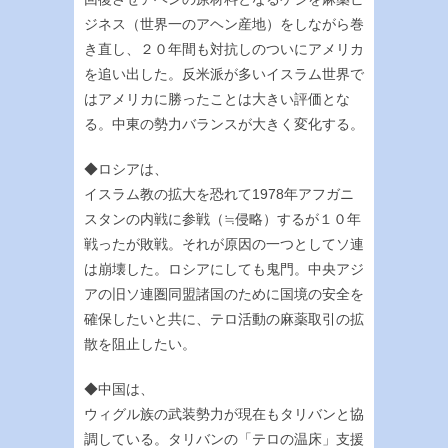
ジネス（世界一のアヘン産地）をしながら巻
き直し、２０年間も対抗しのついにアメリカ
を追い出した。反米派が多いイスラム世界で
はアメリカに勝ったことは大きい評価とな
る。中東の勢力バランスが大きく変化する。
◆ロシアは、
イスラム教の拡大を恐れて1978年アフガニ
スタンの内戦に参戦（≒侵略）するが１０年
戦ったが敗戦。それが原因の一つとしてソ連
は崩壊した。ロシアにしても鬼門。中央アジ
アの旧ソ連圏同盟諸国のために国境の安全を
確保したいと共に、テロ活動の麻薬取引の拡
散を阻止したい。
◆中国は、
ウィグル族の武装勢力が現在もタリバンと協
調している。タリバンの「テロの温床」支援