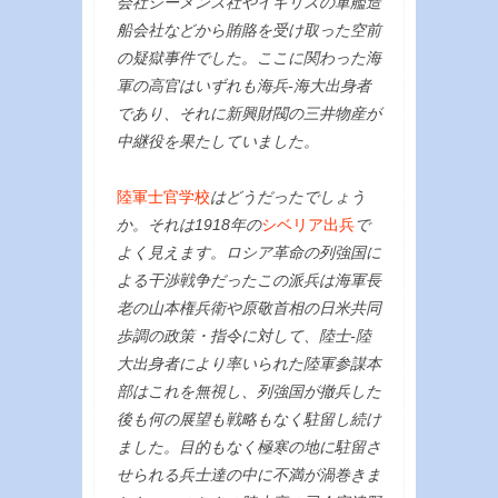
会社シーメンス社やイギリスの軍艦造
船会社などから賄賂を受け取った空前
の疑獄事件でした。ここに関わった海
軍の高官はいずれも海兵-海大出身者
であり、それに新興財閥の三井物産が
中継役を果たしていました。
陸軍士官学校
はどうだったでしょう
か。それは1918年の
シベリア出兵
で
よく見えます。ロシア革命の列強国に
よる干渉戦争だったこの派兵は海軍長
老の山本権兵衛や原敬首相の日米共同
歩調の政策・指令に対して、陸士-陸
大出身者により率いられた陸軍参謀本
部はこれを無視し、列強国が撤兵した
後も何の展望も戦略もなく駐留し続け
ました。目的もなく極寒の地に駐留さ
せられる兵士達の中に不満が渦巻きま