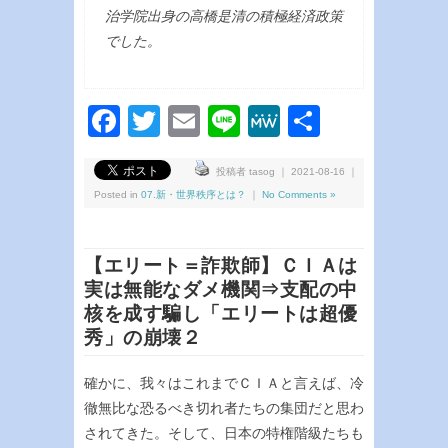
治学院出身の高橋是清の積極経済政策
でした。
Facebook
Twitter
Email
Line
MeWe
共
有
投稿者 tasog ｜ 2021-08-16 ｜
Posted in
07.新・世界秩序とは？
｜
No Comments »
【エリート＝詐欺師】ＣＩＡは
実は無能なダメ機関⇒支配の中
核を成す騙し「エリートは超優
秀」の崩壊２
確かに、我々はこれまでＣＩＡと言えば、冷
徹無比な恐るべき切れ者たちの集団だと思わ
されてきた。そして、日本の特権階級たちも