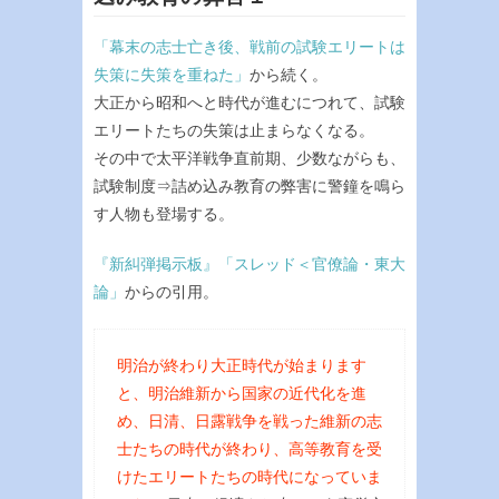
「幕末の志士亡き後、戦前の試験エリートは
失策に失策を重ねた」
から続く。
大正から昭和へと時代が進むにつれて、試験
エリートたちの失策は止まらなくなる。
その中で太平洋戦争直前期、少数ながらも、
試験制度⇒詰め込み教育の弊害に警鐘を鳴ら
す人物も登場する。
『新糾弾掲示板』「スレッド＜官僚論・東大
論」
からの引用。
明治が終わり大正時代が始まります
と、明治維新から国家の近代化を進
め、日清、日露戦争を戦った維新の志
士たちの時代が終わり、高等教育を受
けたエリートたちの時代になっていま