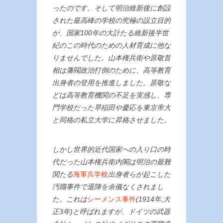
ったのです。そして明治維新後に創設
された最高峰の学校の究極の設立目的
が、国家100年の大計たる維新後半世
紀のこの時代のための人材育成に他な
りませんでした。山本権兵衛や原敬首
相は藩閥政治打倒のために、高等教育
出身者の登用を推進しました。原敬な
どは高等教育機関の不足を実感し、専
門学校だった早稲田や慶応を東京帝大
と同格の私立大学に昇格させました。
しかし世界的近代国家への入り口の時
代だった山本権兵衛内閣は明治の最難
関たる
海軍兵学校
出身者らが起こした
汚職事件で退陣を余儀なくされまし
た。これは
シーメンス事件
(1914年,大
正3年)と呼ばれますが、ドイツの武器