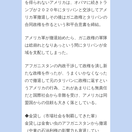
を得られないアメリカは、オバマに続きトラ
ンプが２０２０年にタリバンと交渉してアメ
リカ軍撤退しその後はガニ政権とタリバンの
合同政権を作るという和平合意書を締結。
アメリカ軍が撤退始めたら、ガニ政権の軍隊
は総崩れとなりあっという間にタリバンが全
域を支配してしまった。
アフガニスタンの内政干渉して政権を潰し新
たな政権を作ったが、うまくいかなくなった
ので撤退して元のタリバンに政権に返すとい
うアメリカの行為、これがあまりにも無責任
だと国際社会から非難を受け、アメリカは同
盟国からの信頼も大きく落としている。
◆金貸し（市場社会を制覇してきた輩）
金貸しは金食い虫のアフガニスタンから撤退
（中東の石油利権の影響力も衰退してい