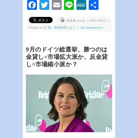
Facebook
Twitter
Email
Line
MeWe
共
有
投稿者 tasog ｜ 2021-08-23 ｜
Posted in
07.新・世界秩序とは？
｜
No Comments »
9月のドイツ総選挙、勝つのは
金貸し=市場拡大派か、反金貸
し=市場縮小派か？