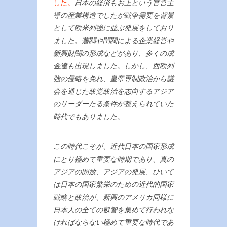
した。
日本の経済もお上という官営主
導の産業構造でしたが戦争需要を背景
として欧米列強に並ぶ発展をしており
ました。藩閥や閨閥による企業経営や
新興財閥の形成などがあり、多くの成
金達も出現しました。しかし、西欧列
強の侵略を免れ、皇帝専制政治から議
会を通じた政党政治を志向するアジア
のリーダーたる条件が整えられていた
時代でもありました。
この時代こそが、近代日本の国家形成
にとり極めて重要な時期であり、真の
アジアの開放、アジアの発展、ひいて
は日本の国家繁栄のための近代的国家
戦略と政治が、新興のアメリカ同様に
日本人の全ての叡智を集めて行われな
ければならない極めて重要な時代であ