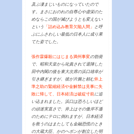
及ぶ凄まじいものになっていたので
す。まさにおのれの自尊心や虚栄のた
めならこの国が滅びようとも変えない
という
「詰め込み教育欠陥人間」
と呼
ぶにふさわしい最低の日本人に成り果
てた姿でした。
張作霖爆殺にはじまる満州事変
の勃発
で、昭和天皇から叱責されて退陣した
田中内閣の後を東大次席の浜口雄幸が
引き継ぎますが、彼が片腕と頼む
井上
準之助の緊縮経済や金解禁は見事に失
敗に帰して、日本経済は破綻寸前
に追
い込まれました。浜口は恐ろしいほど
の頑迷実直さで、井上はその傲岸不遜
のためにテロに倒れますが、日本経済
を救うのはまたしても金融恐慌のとき
の大蔵大臣、かのヘボンが創立した明