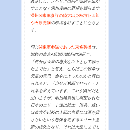
反故にし、シベリア出兵の教訓を生か
すことなく満州侵略の野望を膨らます
満州関東軍参謀の陸大出身板垣征四郎
や石原莞爾
の暗躍を許すことになりま
す。
同じ
関東軍参謀であった東條英機
は、
戦後の東京A級戦犯裁判の法廷で、
「自分は天皇の忠実な臣下として戦っ
たまでだ」と答え、ならばこの戦争は
天皇の意思・命令によったのかと尋ね
られると、「自分が独断でやった」と
言葉を変えています。これが真実だと
思いますが、明治維新後に嘱望された
日本のエリート達は陸士、海兵、或い
は東大卒以外の人間の言葉には耳を貸
さないという想像を絶するエリート意
識の権化となり、それは天皇にまでも