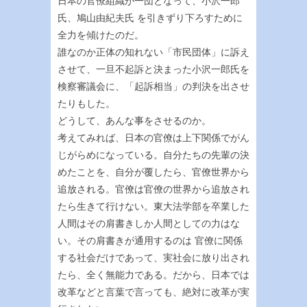
日本の官僚組織が一団となって、小沢一郎
氏、鳩山由紀夫氏 を引きずり下ろすために
全力を傾けたのだ。
誰なのか正体の知れない「市民団体」に訴え
させて、一旦不起訴と決まった小沢一郎氏を
検察審議会に、「起訴相当」の判決を出させ
たりもした。
どうして、あんな事をさせるのか。
考えてみれば、日本の官僚は上下関係でがん
じがらめになっている。自分たちの先輩の決
めたことを、自分が覆したら、官僚世界から
追放される。官僚は官僚の世界から追放され
たら生きて行けない。東大法学部を卒業した
人間はその肩書きしか人間としての力はな
い。その肩書きが通用するのは 官僚に関係
する社会だけであって、実社会に放り出され
たら、全く無能力である。だから、日本では
改革などと言葉で言っても、絶対に改革が実