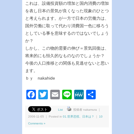
これは、設備投資額の増加と国内消費の増加
を表し日本の景気が良くなった現象のひとつ
と考えられます。が一方で日本の労働力は、
国外労働に取って代わり消費国一色に移ろう
としている事を意味するのではないでしょう
か？
しかし、この物的需要の伸び＝景気回復は、
将来的にも恒久的なものなのでしょうか？
今後の人口推移との関係も見逃せないと思い
ます。
ｂｙ nakahide
Facebook
Twitter
Email
Line
MeWe
共
有
List
投稿者 nakamura ｜
2006-11-05 ｜ Posted in
01.世界恐慌、日本は？
｜
10
Comments »