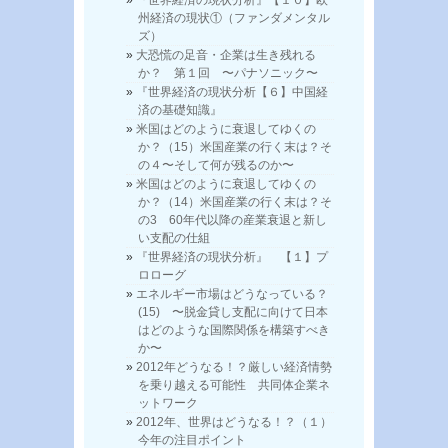
州経済の現状①（ファンダメンタル
ズ）
大恐慌の足音・企業は生き残れる
か？ 第１回 〜パナソニック〜
『世界経済の現状分析【６】中国経
済の基礎知識』
米国はどのように衰退してゆくの
か？（15）米国産業の行く末は？そ
の４〜そして何が残るのか〜
米国はどのように衰退してゆくの
か？（14）米国産業の行く末は？そ
の3 60年代以降の産業衰退と新し
い支配の仕組
『世界経済の現状分析』 【１】プ
ロローグ
エネルギー市場はどうなっている？
(15) 〜脱金貸し支配に向けて日本
はどのような国際関係を構築すべき
か〜
2012年どうなる！？厳しい経済情勢
を乗り越える可能性 共同体企業ネ
ットワーク
2012年、世界はどうなる！？（１）
今年の注目ポイント