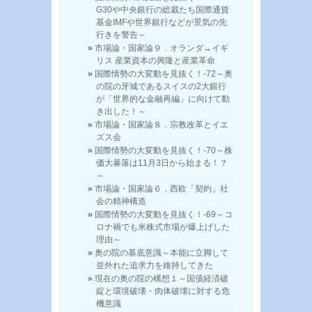
G30や中央銀行の総裁たち国際通貨
基金IMFや世界銀行などが景気の先
行きを警告～
市場論・国家論９．オランダ→イギ
リス 産業資本の興隆と産業革命
国際情勢の大変動を見抜く！-72～奥
の院の牙城であるスイスの2大銀行
が「世界的な金融再編」に向けて動
き出した！～
市場論・国家論８．宗教改革とイエ
ズス会
国際情勢の大変動を見抜く！-70～株
価大暴落は11月3日から始まる！？
～
市場論・国家論６．西欧「契約」社
会の精神構造
国際情勢の大変動を見抜く！-69～コ
ロナ禍でも米株式市場が爆上げした
理由～
奥の院の基底意識～本能に立脚して
並外れた追求力を維持してきた
現在の奥の院の構想１～国債経済破
綻と環境破壊・肉体破壊に対する危
機意識