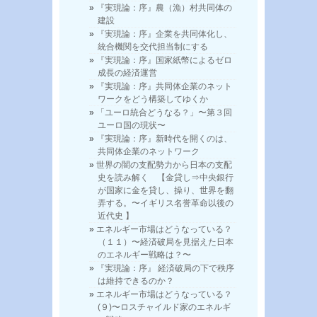
『実現論：序』農（漁）村共同体の
建設
『実現論：序』企業を共同体化し、
統合機関を交代担当制にする
『実現論：序』国家紙幣によるゼロ
成長の経済運営
『実現論：序』共同体企業のネット
ワークをどう構築してゆくか
「ユーロ統合どうなる？」〜第３回
ユーロ国の現状〜
『実現論：序』新時代を開くのは、
共同体企業のネットワーク
世界の闇の支配勢力から日本の支配
史を読み解く 【金貸し⇒中央銀行
が国家に金を貸し、操り、世界を翻
弄する。〜イギリス名誉革命以後の
近代史 】
エネルギー市場はどうなっている？
（１１）〜経済破局を見据えた日本
のエネルギー戦略は？〜
『実現論：序』 経済破局の下で秩序
は維持できるのか？
エネルギー市場はどうなっている？
(９)〜ロスチャイルド家のエネルギ