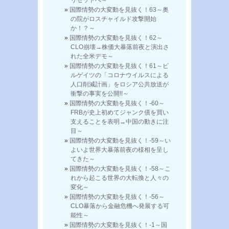
国際情勢の大変動を見抜く！63～奥
の院がロスチャイルド攻撃開始
か！？～
国際情勢の大変動を見抜く！62～
CLO崩壊→株価大暴落前夜と演出さ
れた全米デモ～
国際情勢の大変動を見抜く！61～ビ
ルゲイツの「コロナウイルスによる
人口削減計画」をロシア公共放送が
衝撃の事実を公開!!～
国際情勢の大変動を見抜く！-60～
FRBが史上初めてジャンク債を買い
支えることを表明→中国の動きに注
目～
国際情勢の大変動を見抜く！-59～い
よいよ世界大暴落前夜の様相を呈し
てきた～
国際情勢の大変動を見抜く！-58～こ
れから起こる世界の大転換と人々の
変化～
国際情勢の大変動を見抜く！-56～
CLO暴落から金融危機へ発展する可
能性～
国際情勢の大変動を見抜く！-1～国