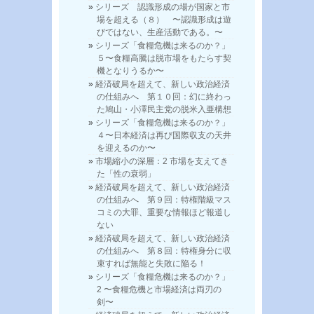
シリーズ 認識形成の場が国家と市
場を超える（８） 〜認識形成は遊
びではない、生産活動である。〜
シリーズ「食糧危機は来るのか？」
５〜食糧高騰は脱市場をもたらす契
機となりうるか〜
経済破局を超えて、新しい政治経済
の仕組みへ 第１０回：幻に終わっ
た鳩山・小澤民主党の脱米入亜構想
シリーズ「食糧危機は来るのか？」
４〜日本経済は再び国際収支の天井
を迎えるのか〜
市場縮小の深層：2 市場を支えてき
た「性の衰弱」
経済破局を超えて、新しい政治経済
の仕組みへ 第９回：特権階級マス
コミの大罪、重要な情報ほど報道し
ない
経済破局を超えて、新しい政治経済
の仕組みへ 第８回：特権身分に収
束すれば無能と失敗に陥る！
シリーズ「食糧危機は来るのか？」
2 〜食糧危機と市場経済は両刃の
剣〜