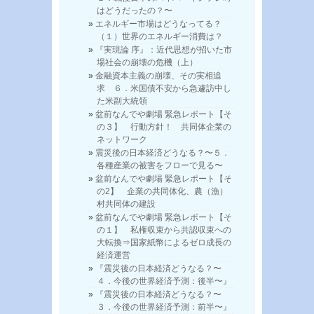
はどうだったの？〜
エネルギー市場はどうなってる？
（１）世界のエネルギー消費は？
『実現論 序』：近代思想が招いた市
場社会の崩壊の危機（上）
金融資本主義の崩壊、その実相追
求 ６．米国債不安から急遽訪中し
た米副大統領
盆前なんでや劇場 緊急レポート【そ
の３】 行動方針！ 共同体企業の
ネットワーク
震災後の日本経済どうなる？〜５．
各種産業の被害をフローで見る〜
盆前なんでや劇場 緊急レポート【そ
の2】 企業の共同体化、農（漁）
村共同体の建設
盆前なんでや劇場 緊急レポート【そ
の１】 私権収束から共認収束への
大転換⇒国家紙幣によるゼロ成長の
経済運営
『震災後の日本経済どうなる？〜
４．今後の世界経済予測：後半〜』
『震災後の日本経済どうなる？〜
３．今後の世界経済予測：前半〜』