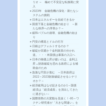
リオ ～ 極めて不安定な転換期に突
入
2023年 金融危機の深化・新たなシ
ステムの挑戦
日本はエネルギーを自給できるか
国債下落と金融危機の始まり ～新
たな秩序への序章か？～
緩和バブルの崩壊、金融危機の始ま
り
円安の構造とドルの行方
日銀はデフォルトするのか？
破綻か回避か？金利政策の分かれ
道。・・・米国債は暴落の入口へ
日本の物価上昇が緩いのは、金利上
昇→財政破綻を恐れる政府による補
助金のため
急激な円安が進む ～日本政府は
2022～2023財政破綻させるシナリ
オか？～
経済破局はなぜ起きるのか1～国債
経済は「経済成長」を演出してきた
に過ぎない～
国際情勢の大変動を見抜く！-95～ワ
クチン研究者が「大きな間違い」を