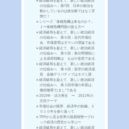
経済破局を超えて、新しい政治経済
の仕組みへ：第7回 日本の政治を
動かしているのは政治家ではなく官
僚だ！
シリーズ「食糧危機は来るのか？」
１〜食糧危機問題の捉え方〜
経済破局を超えて、新しい政治経済
の仕組みへ 第６回：近代市場社
会、市場原理はダマシの理論である
経済破局を超えて、新しい政治経済
の仕組みへ 第５回：新分野開拓に
よる成長戦略は もはや妄想である
経済破局を超えて、新しい政治経済
の仕組みへ 第４回：架空の経済成
長 金融デリバティブはネズミ講
経済破局を超えて、新しい政治経済
の仕組みへ 第３回市場の本質は、
徹頭徹尾“だまし”である
2010年・活力再生 〜 2011年の
注目テーマ
市場社会の限界、経済学の欺瞞。２
０１０年を振り返って
TPPから見る世界の貿易情勢〜ブロ
ック経済の歴史から学ぶ〜
経済破局を超えて、新しい政治経済