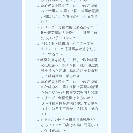
経済破局を超えて、新しい政治経済
への仕組みへ 第１３回 当事者意識
が噴出した、名古屋のどえりぇあ革
命！
シリーズ「食糧危機は来るのか？」
9 〜兼業農家の必然性——世界に冠
たる担い手システム〜
『脱原発・脱市場 不屈の日本再
生！』−１ 〜原発事故が起きたら
どうする？〜
経済破局を超えて、新しい政治経済
の仕組みへ 第１２回 強い独立意
識を持った沖縄 基地の現実を直視
して独自路線に踏み出す
経済破局を超えて、新しい政治経済
の仕組みへ 第１１回：実現の論理
を持たなかった民主党の転向と敗北
シリーズ「食糧危機は来るのか？」
６〜食糧主権を憲法に規定する動き
（１）新自由主義からの脱脚（その
１）
止まらない円高＝世界通貨戦争どう
なる？１５〜円高は本当に問題なの
か？【後編】〜