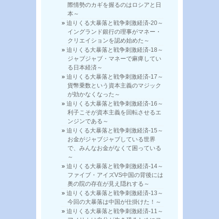
際情勢のカギを握るのはロシアと日
本～
迫りくる大暴落と戦争刺激経済-20～
イングランド銀行の理事がマネー・
クリエイションを認め始めた～
迫りくる大暴落と戦争刺激経済-18～
ジャブジャブ・マネーで麻痺してい
る日本経済～
迫りくる大暴落と戦争刺激経済-17～
貨幣乗数という資本主義のマジック
が効かなくなった～
迫りくる大暴落と戦争刺激経済-16～
利子こそが資本主義を回転させるエ
ンジンである～
迫りくる大暴落と戦争刺激経済-15～
お金がジャブジャブしている世界
で、みんなお金がなくて困っている
～
迫りくる大暴落と戦争刺激経済-14～
ファイブ・アイズVS中国の背後には
奥の院の存在が見え隠れする～
迫りくる大暴落と戦争刺激経済-13～
今回の大暴落は中国が仕掛けた！～
迫りくる大暴落と戦争刺激経済-11～