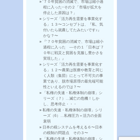
‘７０年貧困の消滅で、市場は縮小過
程に入った−その２「市場が拡大を
停止した原因は？」
シリーズ「活力再生需要を事業化す
る」１３〜コンセプトは、『私、気
付いたら就農してたみたいです♪』
かな？〜
『‘７０年貧困の消滅で、市場は縮小
過程に入った —その１「日本は’７
０年に戦災と貧困を克服し豊かさを
実現した」』
シリーズ「活力再生需要を事業化す
る」１２〜農業は医療や教育と同じ
く人類（集団）にとって不可欠の事
業であり、脱市場原理の最先端可能
性といえるのでは？〜
「私権の失速・私権体制の崩壊」シ
リーズ（７）…滅亡の危機！しか
し、思考停止・・・
私権の失速・私権体制の崩壊」シリ
ーズ（6）…私権圧力＝活力の全面
衰弱
日本の税システムを考える６〜日本
の税制の問題点 その３〜
「私権の失速・私権体制の崩壊」シ