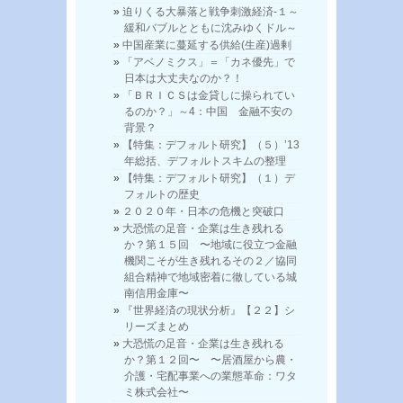
迫りくる大暴落と戦争刺激経済-１～
緩和バブルとともに沈みゆくドル～
中国産業に蔓延する供給(生産)過剰
「アベノミクス」＝「カネ優先」で
日本は大丈夫なのか？！
「ＢＲＩＣＳは金貸しに操られてい
るのか？」～4：中国 金融不安の
背景？
【特集：デフォルト研究】（５）’13
年総括、デフォルトスキムの整理
【特集：デフォルト研究】（１）デ
フォルトの歴史
２０２０年・日本の危機と突破口
大恐慌の足音・企業は生き残れる
か？第１５回 〜地域に役立つ金融
機関こそが生き残れるその２／協同
組合精神で地域密着に徹している城
南信用金庫〜
『世界経済の現状分析』【２２】シ
リーズまとめ
大恐慌の足音・企業は生き残れる
か？第１２回〜 〜居酒屋から農・
介護・宅配事業への業態革命：ワタ
ミ株式会社〜