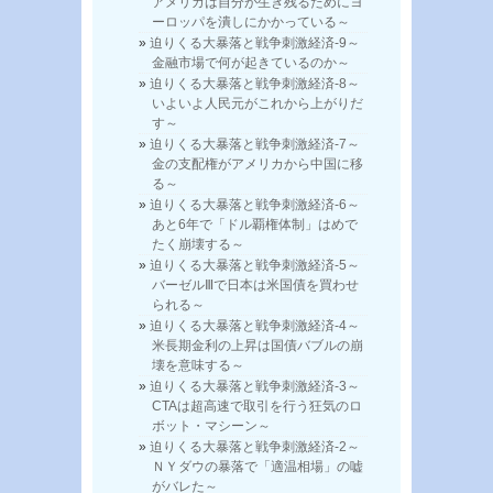
アメリカは自分が生き残るためにヨ
ーロッパを潰しにかかっている～
迫りくる大暴落と戦争刺激経済-9～
金融市場で何が起きているのか～
迫りくる大暴落と戦争刺激経済-8～
いよいよ人民元がこれから上がりだ
す～
迫りくる大暴落と戦争刺激経済-7～
金の支配権がアメリカから中国に移
る～
迫りくる大暴落と戦争刺激経済-6～
あと6年で「ドル覇権体制」はめで
たく崩壊する～
迫りくる大暴落と戦争刺激経済-5～
バーゼルⅢで日本は米国債を買わせ
られる～
迫りくる大暴落と戦争刺激経済-4～
米長期金利の上昇は国債バブルの崩
壊を意味する～
迫りくる大暴落と戦争刺激経済-3～
CTAは超高速で取引を行う狂気のロ
ボット・マシーン～
迫りくる大暴落と戦争刺激経済-2～
ＮＹダウの暴落で「適温相場」の嘘
がバレた～