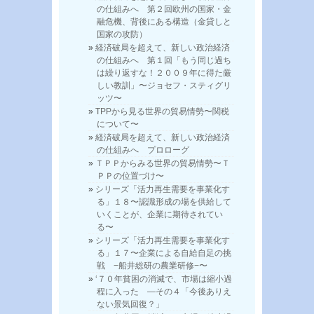
の仕組みへ 第２回欧州の国家・金
融危機、背後にある構造（金貸しと
国家の攻防）
経済破局を超えて、新しい政治経済
の仕組みへ 第１回「もう同じ過ち
は繰り返すな！２００９年に得た厳
しい教訓」〜ジョセフ・スティグリ
ッツ〜
TPPから見る世界の貿易情勢〜関税
について〜
経済破局を超えて、新しい政治経済
の仕組みへ プロローグ
ＴＰＰからみる世界の貿易情勢〜Ｔ
ＰＰの位置づけ〜
シリーズ「活力再生需要を事業化す
る」１８〜認識形成の場を供給して
いくことが、企業に期待されてい
る〜
シリーズ「活力再生需要を事業化す
る」１７〜企業による自給自足の挑
戦 −船井総研の農業研修−〜
‘７０年貧困の消滅で、市場は縮小過
程に入った —その４「今後ありえ
ない景気回復？」