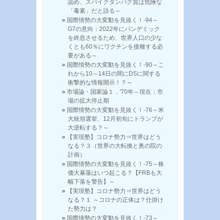
認め、スパイクタンパク質は危険な
「毒素」だと語る～
国際情勢の大変動を見抜く！-94～
G7の意向：2022年にパンデミック
を終息させるため、世界人口の少な
くとも60％にワクチンを接種する必
要がある～
国際情勢の大変動を見抜く！-90～こ
れから10～14日の間にDSに関する
衝撃的な情報開示！？～
市場論・国家論１．'70年～現在：市
場の拡大停止期
国際情勢の大変動を見抜く！-76～米
大統領選挙、12月初旬にトランプが
大逆転する？～
【実現塾】コロナ勢力⇒世界はどう
なる？３（世界の大転換と奥の院の
計画）
国際情勢の大変動を見抜く！-75～株
価大暴落はいつ起こる？【FRBも大
幅下落を警告】～
【実現塾】コロナ勢力⇒世界はどう
なる？１ ～コロナの正体は？仕掛け
た勢力は？
国際情勢の大変動を見抜く！-73～