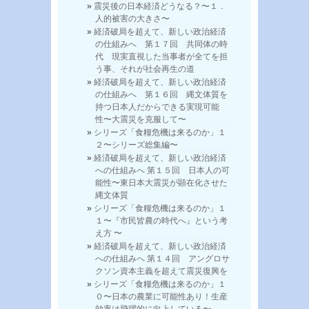
震災後の日本経済どうなる？〜１．
人的被害の大きさ〜
経済破局を超えて、新しい政治経済
の仕組みへ 第１７回 共同体の時
代 現実直視した当事者が全てを担
う事、それが社会再生の道
経済破局を超えて、新しい政治経済
の仕組みへ 第１６回 縄文体質を
持つ日本人だからできる実現可能
性〜大震災を克服して〜
シリーズ「食糧危機は来るのか」１
２〜シリーズ総集編〜
経済破局を超えて、新しい政治経済
への仕組みへ 第１５回 日本人の可
能性〜東日本大震災が顕在化させた
縄文体質
シリーズ「食糧危機は来るのか」１
１〜『市民皆農の時代へ』という考
え方 〜
経済破局を超えて、新しい政治経済
への仕組みへ 第１４回 アングロサ
クソン資本主義を超えて震災復興を
シリーズ「食糧危機は来るのか」１
０〜日本の農業に可能性あり！生産
効率は飛躍的に向上している〜