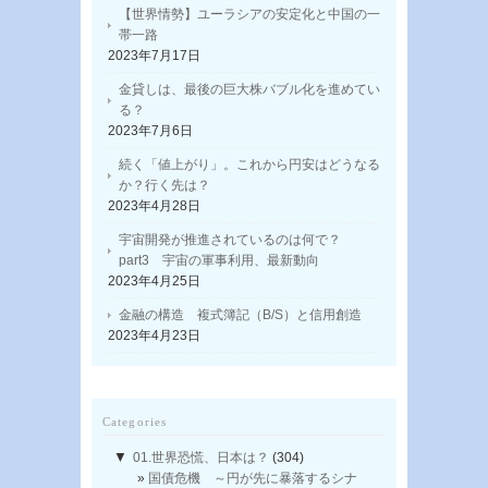
【世界情勢】ユーラシアの安定化と中国の一
帯一路
2023年7月17日
金貸しは、最後の巨大株バブル化を進めてい
る？
2023年7月6日
続く「値上がり」。これから円安はどうなる
か？行く先は？
2023年4月28日
宇宙開発が推進されているのは何で？
part3 宇宙の軍事利用、最新動向
2023年4月25日
金融の構造 複式簿記（B/S）と信用創造
2023年4月23日
Categories
▼
01.世界恐慌、日本は？
(304)
国債危機 ～円が先に暴落するシナ