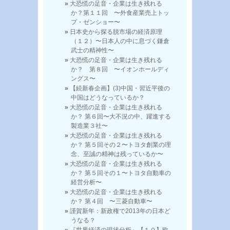
大恐慌の足音・企業は生き残れる
か？第１１回 〜外食産業売上トッ
プ・ゼンショー〜
日本史から探る脱市場の経済原理
（１２）〜日本人の中に息づく鎌倉
武士の精神性〜
大恐慌の足音・企業は生き残れる
か？ 第８回 〜イオンホールディ
ングス〜
【続新春企画】(3)中国・習近平後の
中国はどうなっているか？
大恐慌の足音・企業は生き残れる
か？ 第６回〜大不況の中、躍進する
製造業３社〜
大恐慌の足音・企業は生き残れる
か？ 第５回その２〜トヨタ創業の理
念、至誠の精神は残っているか〜
大恐慌の足音・企業は生き残れる
か？ 第５回その１〜トヨタ自動車の
経営分析〜
大恐慌の足音・企業は生き残れる
か？ 第４回 〜三菱自動車〜
謹賀新年：新政権で2013年の日本ど
うなる？
『世界経済の現状分析』【１０】欧