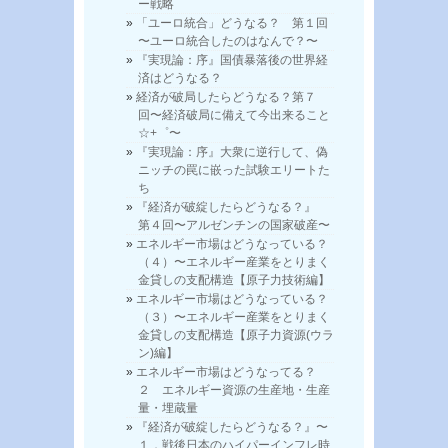
ー戦略
「ユーロ統合」どうなる？ 第１回
〜ユーロ統合したのはなんで？〜
『実現論：序』国債暴落後の世界経
済はどうなる？
経済が破局したらどうなる？第７
回〜経済破局に備えて今出来ること
☆+゜〜
『実現論：序』大衆に逆行して、偽
ニッチの罠に嵌った試験エリートた
ち
『経済が破綻したらどうなる？』
第４回〜アルゼンチンの国家破産〜
エネルギー市場はどうなっている？
（４）〜エネルギー産業をとりまく
金貸しの支配構造【原子力技術編】
エネルギー市場はどうなっている？
（３）〜エネルギー産業をとりまく
金貸しの支配構造【原子力資源(ウラ
ン)編】
エネルギー市場はどうなってる？
２ エネルギー資源の生産地・生産
量・埋蔵量
『経済が破綻したらどうなる？』〜
１．戦後日本のハイパーインフレ時