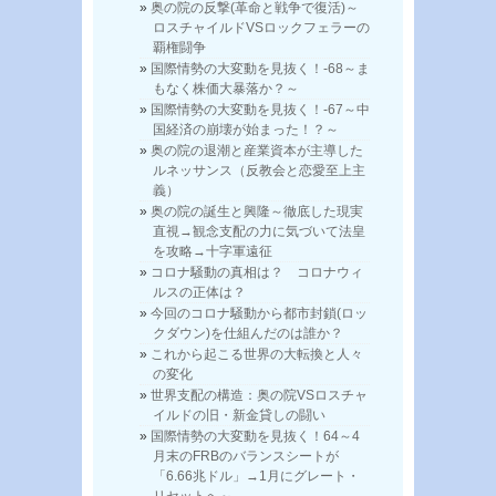
奥の院の反撃(革命と戦争で復活)～
ロスチャイルドVSロックフェラーの
覇権闘争
国際情勢の大変動を見抜く！-68～ま
もなく株価大暴落か？～
国際情勢の大変動を見抜く！-67～中
国経済の崩壊が始まった！？～
奥の院の退潮と産業資本が主導した
ルネッサンス（反教会と恋愛至上主
義）
奥の院の誕生と興隆～徹底した現実
直視→観念支配の力に気づいて法皇
を攻略→十字軍遠征
コロナ騒動の真相は？ コロナウィ
ルスの正体は？
今回のコロナ騒動から都市封鎖(ロッ
クダウン)を仕組んだのは誰か？
これから起こる世界の大転換と人々
の変化
世界支配の構造：奥の院VSロスチャ
イルドの旧・新金貸しの闘い
国際情勢の大変動を見抜く！64～4
月末のFRBのバランスシートが
「6.66兆ドル」→1月にグレート・
リセットへ～