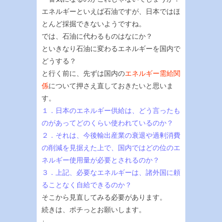
エネルギーといえば石油ですが、日本ではほ
とんど採掘できないようですね。
では、石油に代わるものはなにか？
といきなり石油に変わるエネルギーを国内で
どうする？
と行く前に、先ずは国内の
エネルギー需給関
係
について押さえ直しておきたいと思いま
す。
１．日本のエネルギー供給は、どう言ったも
のがあってどのくらい使われているのか？
２．それは、今後輸出産業の衰退や過剰消費
の削減を見据えた上で、国内ではどの位のエ
ネルギー使用量が必要とされるのか？
３．上記、必要なエネルギーは、諸外国に頼
ることなく自給できるのか？
そこから見直してみる必要があります。
続きは、ポチっとお願いします。
↓