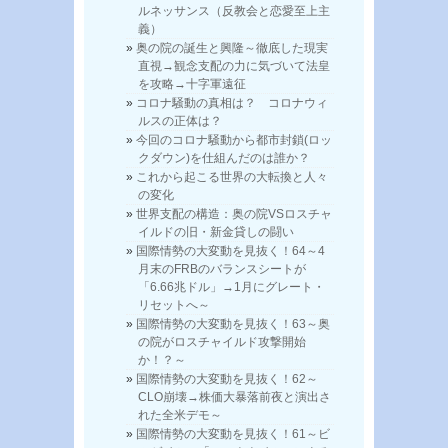
ルネッサンス（反教会と恋愛至上主
義）
奥の院の誕生と興隆～徹底した現実
直視→観念支配の力に気づいて法皇
を攻略→十字軍遠征
コロナ騒動の真相は？ コロナウィ
ルスの正体は？
今回のコロナ騒動から都市封鎖(ロッ
クダウン)を仕組んだのは誰か？
これから起こる世界の大転換と人々
の変化
世界支配の構造：奥の院VSロスチャ
イルドの旧・新金貸しの闘い
国際情勢の大変動を見抜く！64～4
月末のFRBのバランスシートが
「6.66兆ドル」→1月にグレート・
リセットへ～
国際情勢の大変動を見抜く！63～奥
の院がロスチャイルド攻撃開始
か！？～
国際情勢の大変動を見抜く！62～
CLO崩壊→株価大暴落前夜と演出さ
れた全米デモ～
国際情勢の大変動を見抜く！61～ビ