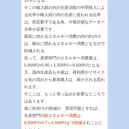
15％となる。
※この輸入額の内の生産活動の中間投入によ
る比率や輸入財の内の生産に使われる比率
は、想定数字である為、今後詳細なデーター
分析が必要です。
製造に掛かるエネルギー消費の内の約15％
は、輸出に関わるエネルギー消費となるので
削減される。
従って、産業部門のエネルギー消費量は、
5,800PJ×0.85＋1,500PJ＝6,500PJとなる。
又、国内生産高も今後は、再利用やリサイク
ル化の流れから新規購入は、縮小される思わ
れます。
※ここは、もっと突っ込みが必要なところで
はあります。
仮に約30％の削減が、実現可能とすれば、
生産部門の
総エネルギー消費は、
6,500PJ×0.7＝4,500PJまで削減
されことに