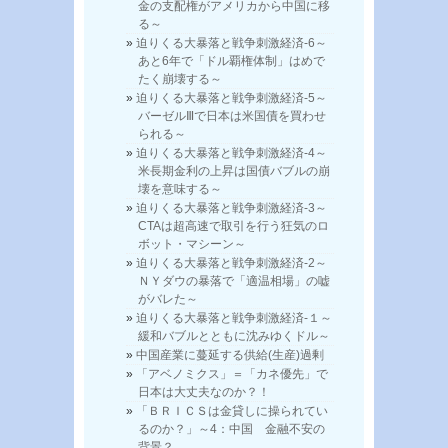
金の支配権がアメリカから中国に移
る～
迫りくる大暴落と戦争刺激経済-6～
あと6年で「ドル覇権体制」はめで
たく崩壊する～
迫りくる大暴落と戦争刺激経済-5～
バーゼルⅢで日本は米国債を買わせ
られる～
迫りくる大暴落と戦争刺激経済-4～
米長期金利の上昇は国債バブルの崩
壊を意味する～
迫りくる大暴落と戦争刺激経済-3～
CTAは超高速で取引を行う狂気のロ
ボット・マシーン～
迫りくる大暴落と戦争刺激経済-2～
ＮＹダウの暴落で「適温相場」の嘘
がバレた～
迫りくる大暴落と戦争刺激経済-１～
緩和バブルとともに沈みゆくドル～
中国産業に蔓延する供給(生産)過剰
「アベノミクス」＝「カネ優先」で
日本は大丈夫なのか？！
「ＢＲＩＣＳは金貸しに操られてい
るのか？」～4：中国 金融不安の
背景？