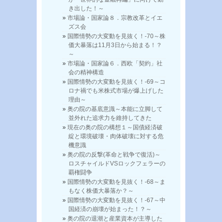
き出した！～
市場論・国家論８．宗教改革とイエ
ズス会
国際情勢の大変動を見抜く！-70～株
価大暴落は11月3日から始まる！？
～
市場論・国家論６．西欧「契約」社
会の精神構造
国際情勢の大変動を見抜く！-69～コ
ロナ禍でも米株式市場が爆上げした
理由～
奥の院の基底意識～本能に立脚して
並外れた追求力を維持してきた
現在の奥の院の構想１～国債経済破
綻と環境破壊・肉体破壊に対する危
機意識
奥の院の反撃(革命と戦争で復活)～
ロスチャイルドVSロックフェラーの
覇権闘争
国際情勢の大変動を見抜く！-68～ま
もなく株価大暴落か？～
国際情勢の大変動を見抜く！-67～中
国経済の崩壊が始まった！？～
奥の院の退潮と産業資本が主導した