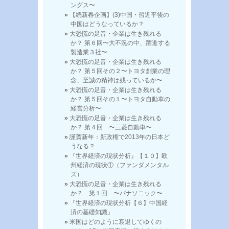
ングス〜
【続新春企画】(3)中国・習近平後の
中国はどうなっているか？
大恐慌の足音・企業は生き残れる
か？ 第６回〜大不況の中、躍進する
製造業３社〜
大恐慌の足音・企業は生き残れる
か？ 第５回その２〜トヨタ創業の理
念、至誠の精神は残っているか〜
大恐慌の足音・企業は生き残れる
か？ 第５回その１〜トヨタ自動車の
経営分析〜
大恐慌の足音・企業は生き残れる
か？ 第４回 〜三菱自動車〜
謹賀新年：新政権で2013年の日本ど
うなる？
『世界経済の現状分析』【１０】欧
州経済の現状①（ファンダメンタル
ズ）
大恐慌の足音・企業は生き残れる
か？ 第１回 〜パナソニック〜
『世界経済の現状分析【６】中国経
済の基礎知識』
米国はどのように衰退してゆくの