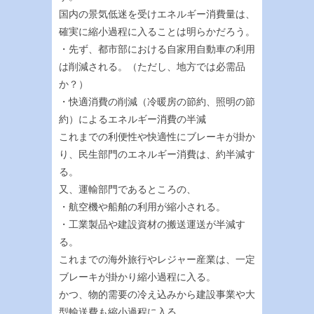
国内の景気低迷を受けエネルギー消費量は、
確実に縮小過程に入ることは明らかだろう。
・先ず、都市部における自家用自動車の利用
は削減される。（ただし、地方では必需品
か？）
・快適消費の削減（冷暖房の節約、照明の節
約）によるエネルギー消費の半減
これまでの利便性や快適性にブレーキが掛か
り、民生部門のエネルギー消費は、約半減す
る。
又、運輸部門であるところの、
・航空機や船舶の利用が縮小される。
・工業製品や建設資材の搬送運送が半減す
る。
これまでの海外旅行やレジャー産業は、一定
ブレーキが掛かり縮小過程に入る。
かつ、物的需要の冷え込みから建設事業や大
型輸送費も縮小過程に入る。