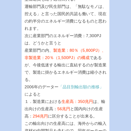
運輸部門及び民生部門は、「無駄なモノは、
控える」と言った国民的共認も働いて、現在
の約半分のエネルギー消費になるものと思わ
れます。
次に産業部門のエネルギー消費：7,300PJ
は、どうかと言うと
産業部門の内、
製造業：80％（5,800PJ）、
非製造業：20％（1,500PJ）の構成
である
が、今後低迷する輸出に直結するのが製造業
で、製造に掛かるエネルギー消費は縮小され
る。
2006年のデーター
「品目別輸出額の推移」
によると
１．製造業における
生産高：350兆円
は、輸
出向けの生産高：
56兆円
と国内向けの生産
高：
294兆円
に区分することが出来る。
この輸出向けの生産高には、海外からの輸入
資材や中間製品を含むので、同年データーの