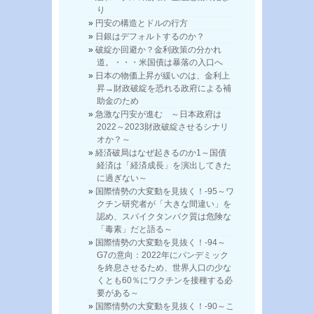
り
円安の構造とドルの行方
日銀はデフォルトするのか？
破綻か回避か？金利政策の分かれ
道。・・・米国債は暴落の入口へ
日本の物価上昇が緩いのは、金利上
昇→財政破綻を恐れる政府による補
助金のため
急激な円安が進む ～日本政府は
2022～2023財政破綻させるシナリ
オか？～
経済破局はなぜ起きるのか1～国債
経済は「経済成長」を演出してきた
に過ぎない～
国際情勢の大変動を見抜く！-95～ワ
クチン研究者が「大きな間違い」を
認め、スパイクタンパク質は危険な
「毒素」だと語る～
国際情勢の大変動を見抜く！-94～
G7の意向：2022年にパンデミック
を終息させるため、世界人口の少な
くとも60％にワクチンを接種する必
要がある～
国際情勢の大変動を見抜く！-90～こ