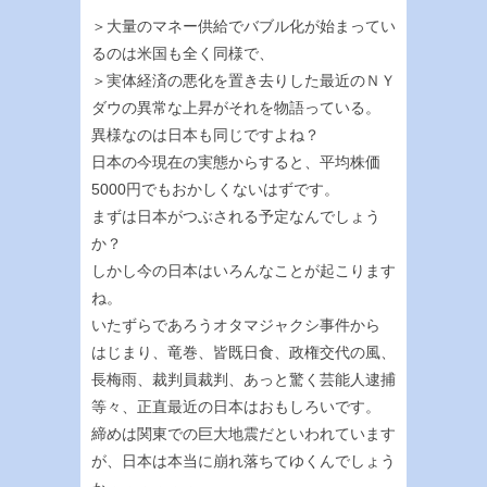
＞大量のマネー供給でバブル化が始まってい
るのは米国も全く同様で、
＞実体経済の悪化を置き去りした最近のＮＹ
ダウの異常な上昇がそれを物語っている。
異様なのは日本も同じですよね？
日本の今現在の実態からすると、平均株価
5000円でもおかしくないはずです。
まずは日本がつぶされる予定なんでしょう
か？
しかし今の日本はいろんなことが起こります
ね。
いたずらであろうオタマジャクシ事件から
はじまり、竜巻、皆既日食、政権交代の風、
長梅雨、裁判員裁判、あっと驚く芸能人逮捕
等々、正直最近の日本はおもしろいです。
締めは関東での巨大地震だといわれています
が、日本は本当に崩れ落ちてゆくんでしょう