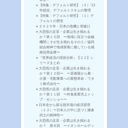
【特集：デフォルト研究】（５）’13
年総括、デフォルトスキムの整理
【特集：デフォルト研究】（１）デ
フォルトの歴史
２０２０年・日本の危機と突破口
大恐慌の足音・企業は生き残れる
か？第１５回 〜地域に役立つ金融
機関こそが生き残れるその２／協同
組合精神で地域密着に徹している城
南信用金庫〜
『世界経済の現状分析』【２２】シ
リーズまとめ
大恐慌の足音・企業は生き残れる
か？第１２回〜 〜居酒屋から農・
介護・宅配事業への業態革命：ワタ
ミ株式会社〜
大恐慌の足音・企業は生き残れる
か？第１１回 〜外食産業売上トッ
プ・ゼンショー〜
日本史から探る脱市場の経済原理
（１２）〜日本人の中に息づく鎌倉
武士の精神性〜
大恐慌の足音・企業は生き残れる
か？ 第８回 〜イオンホールディ