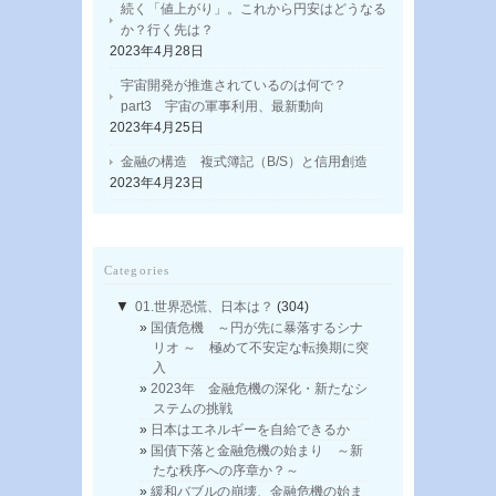
続く「値上がり」。これから円安はどうなる
か？行く先は？
2023年4月28日
宇宙開発が推進されているのは何で？
part3 宇宙の軍事利用、最新動向
2023年4月25日
金融の構造 複式簿記（B/S）と信用創造
2023年4月23日
Categories
▼
01.世界恐慌、日本は？
(304)
国債危機 ～円が先に暴落するシナ
リオ ～ 極めて不安定な転換期に突
入
2023年 金融危機の深化・新たなシ
ステムの挑戦
日本はエネルギーを自給できるか
国債下落と金融危機の始まり ～新
たな秩序への序章か？～
緩和バブルの崩壊、金融危機の始ま