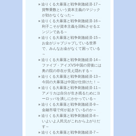
迫りくる大暴落と戦争刺激経済-17～
貨幣乗数という資本主義のマジック
が効かなくなった～
迫りくる大暴落と戦争刺激経済-16～
利子こそが資本主義を回転させるエ
ンジンである～
迫りくる大暴落と戦争刺激経済-15～
お金がジャブジャブしている世界
で、みんなお金がなくて困っている
～
迫りくる大暴落と戦争刺激経済-14～
ファイブ・アイズVS中国の背後には
奥の院の存在が見え隠れする～
迫りくる大暴落と戦争刺激経済-13～
今回の大暴落は中国が仕掛けた！～
迫りくる大暴落と戦争刺激経済-11～
アメリカは自分が生き残るためにヨ
ーロッパを潰しにかかっている～
迫りくる大暴落と戦争刺激経済-9～
金融市場で何が起きているのか～
迫りくる大暴落と戦争刺激経済-8～
いよいよ人民元がこれから上がりだ
す～
迫りくる大暴落と戦争刺激経済-7～