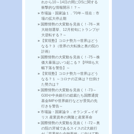
れから10～14日の間にDSに関する
衝撃的な情報開示！？～
市場論・国家論１．'70年～現在：市
場の拡大停止期
国際情勢の大変動を見抜く！-76～米
大統領選挙、12月初旬にトランプが
大逆転する？～
【実現塾】コロナ勢力⇒世界はどう
なる？３（世界の大転換と奥の院の
計画）
国際情勢の大変動を見抜く！-75～株
価大暴落はいつ起こる？【FRBも大
幅下落を警告】～
【実現塾】コロナ勢力⇒世界はどう
なる？１ ～コロナの正体は？仕掛け
た勢力は？
国際情勢の大変動を見抜く！-73～
G30や中央銀行の総裁たち国際通貨
基金IMFや世界銀行などが景気の先
行きを警告～
市場論・国家論９．オランダ→イギ
リス 産業資本の興隆と産業革命
国際情勢の大変動を見抜く！-72～奥
の院の牙城であるスイスの2大銀行
が「世界的な金融再編」に向けて動