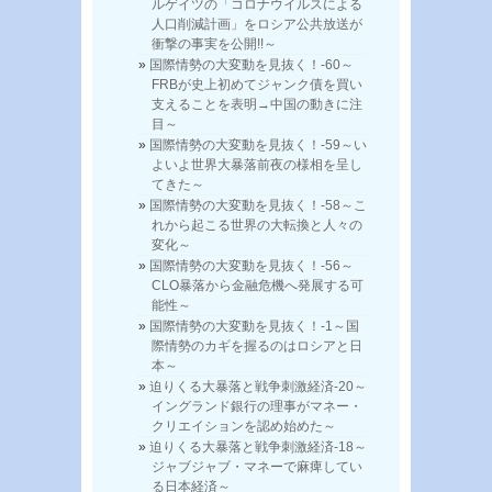
ルゲイツの「コロナウイルスによる
人口削減計画」をロシア公共放送が
衝撃の事実を公開!!～
国際情勢の大変動を見抜く！-60～
FRBが史上初めてジャンク債を買い
支えることを表明→中国の動きに注
目～
国際情勢の大変動を見抜く！-59～い
よいよ世界大暴落前夜の様相を呈し
てきた～
国際情勢の大変動を見抜く！-58～こ
れから起こる世界の大転換と人々の
変化～
国際情勢の大変動を見抜く！-56～
CLO暴落から金融危機へ発展する可
能性～
国際情勢の大変動を見抜く！-1～国
際情勢のカギを握るのはロシアと日
本～
迫りくる大暴落と戦争刺激経済-20～
イングランド銀行の理事がマネー・
クリエイションを認め始めた～
迫りくる大暴落と戦争刺激経済-18～
ジャブジャブ・マネーで麻痺してい
る日本経済～