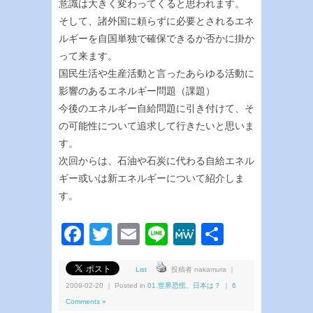
意識は大きく変わってくると思われます。
そして、諸外国に頼らずに必要とされるエネ
ルギーを自国単独で確保できるか否かに掛か
って来ます。
国民生活や生産活動と言ったあらゆる活動に
影響のあるエネルギー問題（課題）
今後のエネルギー自給問題に引き付けて、そ
の可能性について追求して行きたいと思いま
す。
次回からは、石油や石炭に代わる自給エネル
ギー或いは新エネルギーについて紹介しま
す。
Facebook
Twitter
Email
Line
MeWe
共
有
List
投稿者 nakamura ｜
2009-02-20 ｜ Posted in
01.世界恐慌、日本は？
｜
6
Comments »