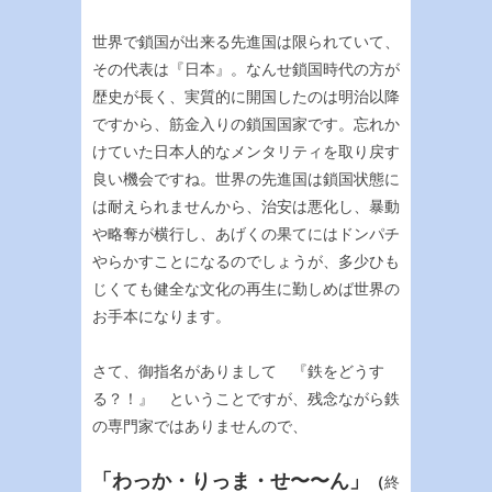
世界で鎖国が出来る先進国は限られていて、
その代表は『日本』。なんせ鎖国時代の方が
歴史が長く、実質的に開国したのは明治以降
ですから、筋金入りの鎖国国家です。忘れか
けていた日本人的なメンタリティを取り戻す
良い機会ですね。世界の先進国は鎖国状態に
は耐えられませんから、治安は悪化し、暴動
や略奪が横行し、あげくの果てにはドンパチ
やらかすことになるのでしょうが、多少ひも
じくても健全な文化の再生に勤しめば世界の
お手本になります。
さて、御指名がありまして 『鉄をどうす
る？！』 ということですが、残念ながら鉄
の専門家ではありませんので、
「わっか・りっま・せ〜〜ん」
（
終