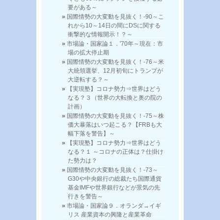
要がある～
国際情勢の大変動を見抜く！-90～こ
れから10～14日の間にDSに関する
衝撃的な情報開示！？～
市場論・国家論１．'70年～現在：市
場の拡大停止期
国際情勢の大変動を見抜く！-76～米
大統領選挙、12月初旬にトランプが
大逆転する？～
【実現塾】コロナ勢力⇒世界はどう
なる？３（世界の大転換と奥の院の
計画）
国際情勢の大変動を見抜く！-75～株
価大暴落はいつ起こる？【FRBも大
幅下落を警告】～
【実現塾】コロナ勢力⇒世界はどう
なる？１ ～コロナの正体は？仕掛け
た勢力は？
国際情勢の大変動を見抜く！-73～
G30や中央銀行の総裁たち国際通貨
基金IMFや世界銀行などが景気の先
行きを警告～
市場論・国家論９．オランダ→イギ
リス 産業資本の興隆と産業革命