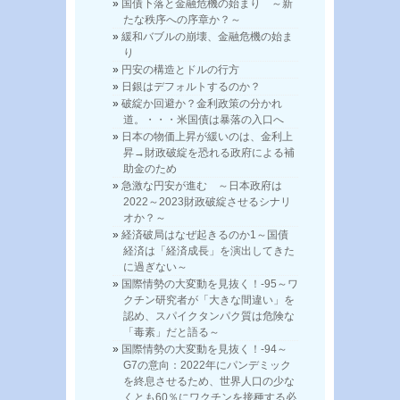
国債下落と金融危機の始まり ～新
たな秩序への序章か？～
緩和バブルの崩壊、金融危機の始ま
り
円安の構造とドルの行方
日銀はデフォルトするのか？
破綻か回避か？金利政策の分かれ
道。・・・米国債は暴落の入口へ
日本の物価上昇が緩いのは、金利上
昇→財政破綻を恐れる政府による補
助金のため
急激な円安が進む ～日本政府は
2022～2023財政破綻させるシナリ
オか？～
経済破局はなぜ起きるのか1～国債
経済は「経済成長」を演出してきた
に過ぎない～
国際情勢の大変動を見抜く！-95～ワ
クチン研究者が「大きな間違い」を
認め、スパイクタンパク質は危険な
「毒素」だと語る～
国際情勢の大変動を見抜く！-94～
G7の意向：2022年にパンデミック
を終息させるため、世界人口の少な
くとも60％にワクチンを接種する必