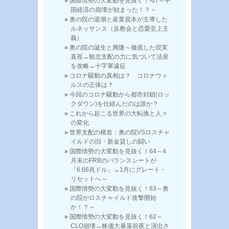
国際情勢の大変動を見抜く！-67～中
国経済の崩壊が始まった！？～
奥の院の退潮と産業資本が主導した
ルネッサンス（反教会と恋愛至上主
義）
奥の院の誕生と興隆～徹底した現実
直視→観念支配の力に気づいて法皇
を攻略→十字軍遠征
コロナ騒動の真相は？ コロナウィ
ルスの正体は？
今回のコロナ騒動から都市封鎖(ロッ
クダウン)を仕組んだのは誰か？
これから起こる世界の大転換と人々
の変化
世界支配の構造：奥の院VSロスチャ
イルドの旧・新金貸しの闘い
国際情勢の大変動を見抜く！64～4
月末のFRBのバランスシートが
「6.66兆ドル」→1月にグレート・
リセットへ～
国際情勢の大変動を見抜く！63～奥
の院がロスチャイルド攻撃開始
か！？～
国際情勢の大変動を見抜く！62～
CLO崩壊→株価大暴落前夜と演出さ