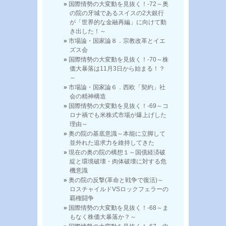
国際情勢の大変動を見抜く！-72～奥
の院の牙城であるスイスの2大銀行
が「世界的な金融再編」に向けて動
き出した！～
市場論・国家論８．宗教改革とイエ
ズス会
国際情勢の大変動を見抜く！-70～株
価大暴落は11月3日から始まる！？
～
市場論・国家論６．西欧「契約」社
会の精神構造
国際情勢の大変動を見抜く！-69～コ
ロナ禍でも米株式市場が爆上げした
理由～
奥の院の基底意識～本能に立脚して
並外れた追求力を維持してきた
現在の奥の院の構想１～国債経済破
綻と環境破壊・肉体破壊に対する危
機意識
奥の院の反撃(革命と戦争で復活)～
ロスチャイルドVSロックフェラーの
覇権闘争
国際情勢の大変動を見抜く！-68～ま
もなく株価大暴落か？～