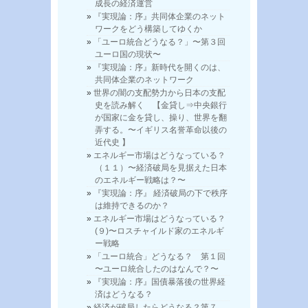
成長の経済運営
『実現論：序』共同体企業のネット
ワークをどう構築してゆくか
「ユーロ統合どうなる？」〜第３回
ユーロ国の現状〜
『実現論：序』新時代を開くのは、
共同体企業のネットワーク
世界の闇の支配勢力から日本の支配
史を読み解く 【金貸し⇒中央銀行
が国家に金を貸し、操り、世界を翻
弄する。〜イギリス名誉革命以後の
近代史 】
エネルギー市場はどうなっている？
（１１）〜経済破局を見据えた日本
のエネルギー戦略は？〜
『実現論：序』 経済破局の下で秩序
は維持できるのか？
エネルギー市場はどうなっている？
(９)〜ロスチャイルド家のエネルギ
ー戦略
「ユーロ統合」どうなる？ 第１回
〜ユーロ統合したのはなんで？〜
『実現論：序』国債暴落後の世界経
済はどうなる？
経済が破局したらどうなる？第７