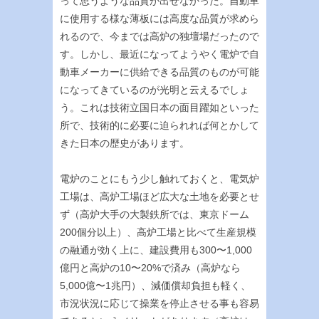
って思うような品質が出せなかった。自動車
に使用する様な薄板には高度な品質が求めら
れるので、今までは高炉の独壇場だったので
す。しかし、最近になってようやく電炉で自
動車メーカーに供給できる品質のものが可能
になってきているのが光明と云えるでしょ
う。これは技術立国日本の面目躍如といった
所で、技術的に必要に迫られれば何とかして
きた日本の歴史があります。
電炉のことにもう少し触れておくと、電気炉
工場は、高炉工場ほど広大な土地を必要とせ
ず（高炉大手の大製鉄所では、東京ドーム
200個分以上）、高炉工場と比べて生産規模
の融通が効く上に、建設費用も300〜1,000
億円と高炉の10〜20%で済み（高炉なら
5,000億〜1兆円）、減価償却負担も軽く、
市況状況に応じて操業を停止させる事も容易