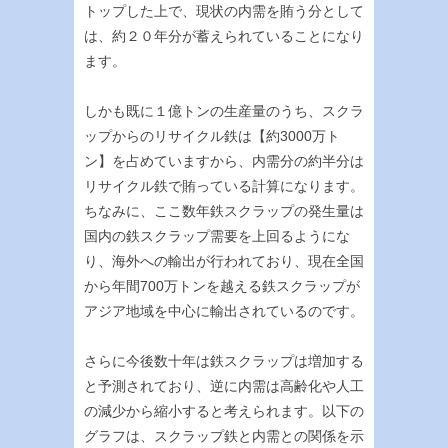
トップした上で、現状の内需を賄う分として
は、約２０年分が蓄えられていることになり
ます。
しかも既に１億トンの生産量のうち、スクラ
ップからのリサイクル鉄は【約3000万ト
ン】を占めていますから、内需分の約半分は
リサイクル鉄で賄っている計算になります。
ちなみに、ここ数年鉄スクラップの発生量は
国内の鉄スクラップ需要を上回るようにな
り、海外への輸出が行われており、現在全国
から年間700万トンを越える鉄スクラップが
アジア地域を中心に輸出されているのです。
さらに今後数十年は鉄スクラップは増加する
と予測されており、逆に内需は高齢化や人工
の減少から縮小すると考えられます。以下の
グラフは、スクラップ鉄と内需との関係を示