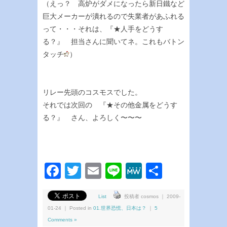
（えっ？ 高炉がダメになったら新日鐵など
巨大メーカーが潰れるので失業者があふれる
って・・・それは、『★人手をどうす
る？』 担当さんに聞いてネ。これもバトン
タッチ
）
リレー先頭のコスモスでした。
それでは次回の 『★その他金属をどうす
る？』 さん、よろしく〜〜〜
Facebook
Twitter
Email
Line
MeWe
共
有
List
投稿者 cosmos ｜ 2009-
01-24 ｜ Posted in
01.世界恐慌、日本は？
｜
5
Comments »