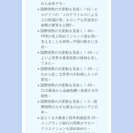
れた全米デモ～
国際情勢の大変動を見抜く！61～ビ
ルゲイツの「コロナウイルスによる
人口削減計画」をロシア公共放送が
衝撃の事実を公開!!～
国際情勢の大変動を見抜く！-60～
FRBが史上初めてジャンク債を買い
支えることを表明→中国の動きに注
目～
国際情勢の大変動を見抜く！-59～い
よいよ世界大暴落前夜の様相を呈し
てきた～
国際情勢の大変動を見抜く！-58～こ
れから起こる世界の大転換と人々の
変化～
国際情勢の大変動を見抜く！-56～
CLO暴落から金融危機へ発展する可
能性～
国際情勢の大変動を見抜く！-1～国
際情勢のカギを握るのはロシアと日
本～
迫りくる大暴落と戦争刺激経済-20～
イングランド銀行の理事がマネー・
クリエイションを認め始めた～