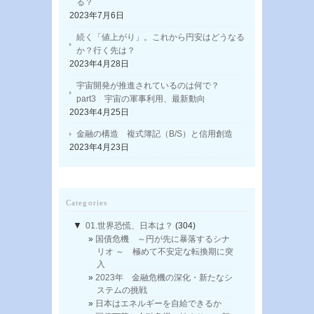
る？
2023年7月6日
続く「値上がり」。これから円安はどうなる
か？行く先は？
2023年4月28日
宇宙開発が推進されているのは何で？
part3 宇宙の軍事利用、最新動向
2023年4月25日
金融の構造 複式簿記（B/S）と信用創造
2023年4月23日
Categories
▼
01.世界恐慌、日本は？
(304)
国債危機 ～円が先に暴落するシナ
リオ ～ 極めて不安定な転換期に突
入
2023年 金融危機の深化・新たなシ
ステムの挑戦
日本はエネルギーを自給できるか