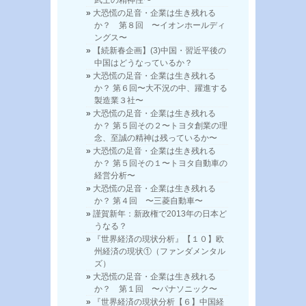
大恐慌の足音・企業は生き残れる
か？ 第８回 〜イオンホールディ
ングス〜
【続新春企画】(3)中国・習近平後の
中国はどうなっているか？
大恐慌の足音・企業は生き残れる
か？ 第６回〜大不況の中、躍進する
製造業３社〜
大恐慌の足音・企業は生き残れる
か？ 第５回その２〜トヨタ創業の理
念、至誠の精神は残っているか〜
大恐慌の足音・企業は生き残れる
か？ 第５回その１〜トヨタ自動車の
経営分析〜
大恐慌の足音・企業は生き残れる
か？ 第４回 〜三菱自動車〜
謹賀新年：新政権で2013年の日本ど
うなる？
『世界経済の現状分析』【１０】欧
州経済の現状①（ファンダメンタル
ズ）
大恐慌の足音・企業は生き残れる
か？ 第１回 〜パナソニック〜
『世界経済の現状分析【６】中国経