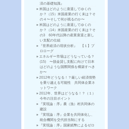
済の基礎知識』
米国はどのように衰退してゆくの
か？（15）米国産業の行く末は？そ
の４〜そして何が残るのか〜
米国はどのように衰退してゆくの
か？（14）米国産業の行く末は？そ
の3 60年代以降の産業衰退と新し
い支配の仕組
『世界経済の現状分析』 【１】プ
ロローグ
エネルギー市場はどうなっている？
(15) 〜脱金貸し支配に向けて日本
はどのような国際関係を構築すべき
か〜
2012年どうなる！？厳しい経済情勢
を乗り越える可能性 共同体企業ネ
ットワーク
2012年、世界はどうなる！？（１）
今年の注目ポイント
『実現論：序』農（漁）村共同体の
建設
『実現論：序』企業を共同体化し、
統合機関を交代担当制にする
『実現論：序』国家紙幣によるゼロ