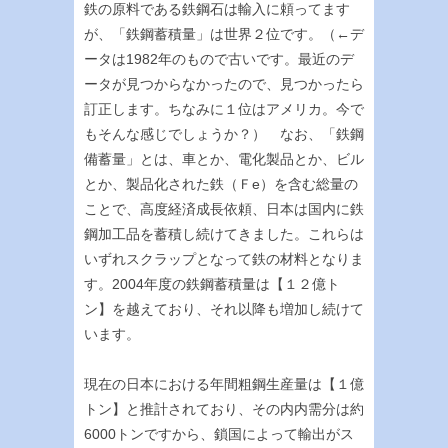
鉄の原料である鉄鋼石は輸入に頼ってます
が、「鉄鋼蓄積量」は世界２位です。（←デ
ータは1982年のもので古いです。最近のデ
ータが見つからなかったので、見つかったら
訂正します。ちなみに１位はアメリカ。今で
もそんな感じでしょうか？） なお、「鉄鋼
備蓄量」とは、車とか、電化製品とか、ビル
とか、製品化された鉄（Ｆe）を含む総量の
ことで、高度経済成長依頼、日本は国内に鉄
鋼加工品を蓄積し続けてきました。これらは
いずれスクラップとなって鉄の材料となりま
す。2004年度の鉄鋼蓄積量は【１２億ト
ン】を越えており、それ以降も増加し続けて
います。
現在の日本における年間粗鋼生産量は【１億
トン】と推計されており、その内内需分は約
6000トンですから、鎖国によって輸出がス