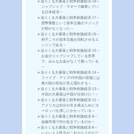
迫りくる大暴落と戦争刺激経済-18～
ジャブジャブ・マネーで麻痺してい
る日本経済～
迫りくる大暴落と戦争刺激経済-17～
貨幣乗数という資本主義のマジック
が効かなくなった～
迫りくる大暴落と戦争刺激経済-16～
利子こそが資本主義を回転させるエ
ンジンである～
迫りくる大暴落と戦争刺激経済-15～
お金がジャブジャブしている世界
で、みんなお金がなくて困っている
～
迫りくる大暴落と戦争刺激経済-14～
ファイブ・アイズVS中国の背後には
奥の院の存在が見え隠れする～
迫りくる大暴落と戦争刺激経済-13～
今回の大暴落は中国が仕掛けた！～
迫りくる大暴落と戦争刺激経済-11～
アメリカは自分が生き残るためにヨ
ーロッパを潰しにかかっている～
迫りくる大暴落と戦争刺激経済-9～
金融市場で何が起きているのか～
迫りくる大暴落と戦争刺激経済-8～
いよいよ人民元がこれから上がりだ