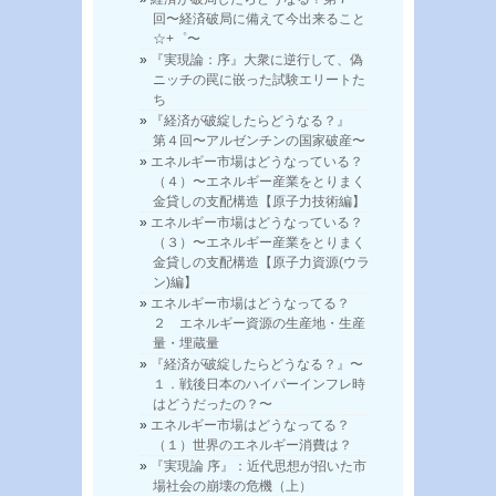
回〜経済破局に備えて今出来ること
☆+゜〜
『実現論：序』大衆に逆行して、偽
ニッチの罠に嵌った試験エリートた
ち
『経済が破綻したらどうなる？』
第４回〜アルゼンチンの国家破産〜
エネルギー市場はどうなっている？
（４）〜エネルギー産業をとりまく
金貸しの支配構造【原子力技術編】
エネルギー市場はどうなっている？
（３）〜エネルギー産業をとりまく
金貸しの支配構造【原子力資源(ウラ
ン)編】
エネルギー市場はどうなってる？
２ エネルギー資源の生産地・生産
量・埋蔵量
『経済が破綻したらどうなる？』〜
１．戦後日本のハイパーインフレ時
はどうだったの？〜
エネルギー市場はどうなってる？
（１）世界のエネルギー消費は？
『実現論 序』：近代思想が招いた市
場社会の崩壊の危機（上）