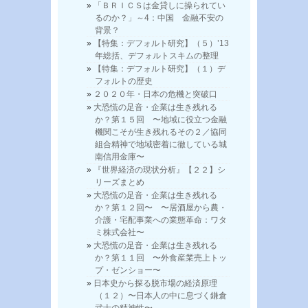
「ＢＲＩＣＳは金貸しに操られてい
るのか？」～4：中国 金融不安の
背景？
【特集：デフォルト研究】（５）’13
年総括、デフォルトスキムの整理
【特集：デフォルト研究】（１）デ
フォルトの歴史
２０２０年・日本の危機と突破口
大恐慌の足音・企業は生き残れる
か？第１５回 〜地域に役立つ金融
機関こそが生き残れるその２／協同
組合精神で地域密着に徹している城
南信用金庫〜
『世界経済の現状分析』【２２】シ
リーズまとめ
大恐慌の足音・企業は生き残れる
か？第１２回〜 〜居酒屋から農・
介護・宅配事業への業態革命：ワタ
ミ株式会社〜
大恐慌の足音・企業は生き残れる
か？第１１回 〜外食産業売上トッ
プ・ゼンショー〜
日本史から探る脱市場の経済原理
（１２）〜日本人の中に息づく鎌倉
武士の精神性〜