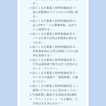
す～
迫りくる大暴落と戦争刺激経済-7～
金の支配権がアメリカから中国に移
る～
迫りくる大暴落と戦争刺激経済-6～
あと6年で「ドル覇権体制」はめで
たく崩壊する～
迫りくる大暴落と戦争刺激経済-5～
バーゼルⅢで日本は米国債を買わせ
られる～
迫りくる大暴落と戦争刺激経済-4～
米長期金利の上昇は国債バブルの崩
壊を意味する～
迫りくる大暴落と戦争刺激経済-3～
CTAは超高速で取引を行う狂気のロ
ボット・マシーン～
迫りくる大暴落と戦争刺激経済-2～
ＮＹダウの暴落で「適温相場」の嘘
がバレた～
迫りくる大暴落と戦争刺激経済-１～
緩和バブルとともに沈みゆくドル～
中国産業に蔓延する供給(生産)過剰
「アベノミクス」＝「カネ優先」で
日本は大丈夫なのか？！