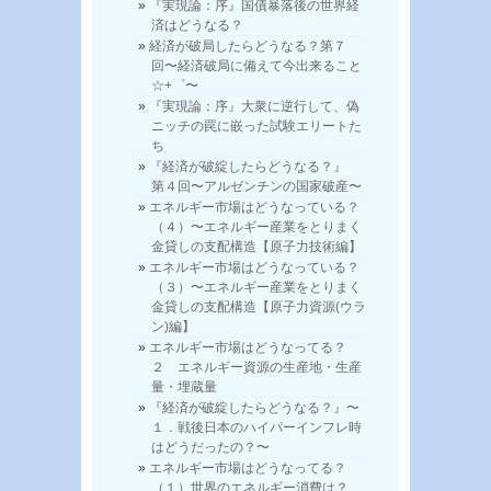
『実現論：序』国債暴落後の世界経
済はどうなる？
経済が破局したらどうなる？第７
回〜経済破局に備えて今出来ること
☆+゜〜
『実現論：序』大衆に逆行して、偽
ニッチの罠に嵌った試験エリートた
ち
『経済が破綻したらどうなる？』
第４回〜アルゼンチンの国家破産〜
エネルギー市場はどうなっている？
（４）〜エネルギー産業をとりまく
金貸しの支配構造【原子力技術編】
エネルギー市場はどうなっている？
（３）〜エネルギー産業をとりまく
金貸しの支配構造【原子力資源(ウラ
ン)編】
エネルギー市場はどうなってる？
２ エネルギー資源の生産地・生産
量・埋蔵量
『経済が破綻したらどうなる？』〜
１．戦後日本のハイパーインフレ時
はどうだったの？〜
エネルギー市場はどうなってる？
（１）世界のエネルギー消費は？