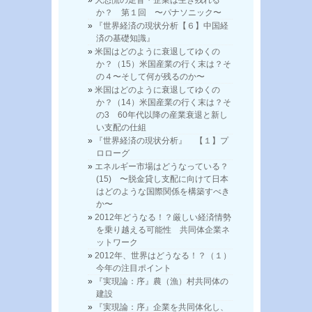
か？ 第１回 〜パナソニック〜
『世界経済の現状分析【６】中国経
済の基礎知識』
米国はどのように衰退してゆくの
か？（15）米国産業の行く末は？そ
の４〜そして何が残るのか〜
米国はどのように衰退してゆくの
か？（14）米国産業の行く末は？そ
の3 60年代以降の産業衰退と新し
い支配の仕組
『世界経済の現状分析』 【１】プ
ロローグ
エネルギー市場はどうなっている？
(15) 〜脱金貸し支配に向けて日本
はどのような国際関係を構築すべき
か〜
2012年どうなる！？厳しい経済情勢
を乗り越える可能性 共同体企業ネ
ットワーク
2012年、世界はどうなる！？（１）
今年の注目ポイント
『実現論：序』農（漁）村共同体の
建設
『実現論：序』企業を共同体化し、