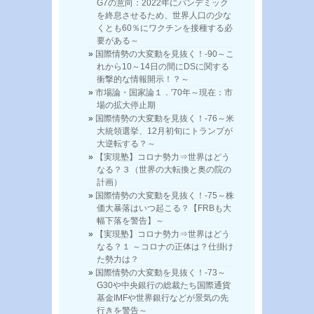
G7の意向：2022年にパンデミック
を終息させるため、世界人口の少な
くとも60％にワクチンを接種する必
要がある～
国際情勢の大変動を見抜く！-90～こ
れから10～14日の間にDSに関する
衝撃的な情報開示！？～
市場論・国家論１．'70年～現在：市
場の拡大停止期
国際情勢の大変動を見抜く！-76～米
大統領選挙、12月初旬にトランプが
大逆転する？～
【実現塾】コロナ勢力⇒世界はどう
なる？３（世界の大転換と奥の院の
計画）
国際情勢の大変動を見抜く！-75～株
価大暴落はいつ起こる？【FRBも大
幅下落を警告】～
【実現塾】コロナ勢力⇒世界はどう
なる？１ ～コロナの正体は？仕掛け
た勢力は？
国際情勢の大変動を見抜く！-73～
G30や中央銀行の総裁たち国際通貨
基金IMFや世界銀行などが景気の先
行きを警告～