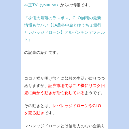
神王TV（youtube）
からの情報です。
『株価大暴落のラスボス、CLO崩壊の最新
情報もヤバい【JA農林中金とゆうちょ銀行
とレバッジドローン】アルゼンチンデフォル
ト』
の記事の紹介です。
コロナ禍が明け徐々に普段の生活が戻りつつ
ありますが、
証券市場ではこの機にリスク回
避に向かう動きが活性化している
ようです。
その動きとは、
レバレッジドローンやCLO
を売る動き
です。
レバレッジドローンとは信用力のない企業向