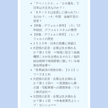
「アベノミクス」＝「カネ優先」で
日本は大丈夫なのか？！
「ＢＲＩＣＳは金貸しに操られてい
るのか？」～4：中国 金融不安の
背景？
【特集：デフォルト研究】（５）’13
年総括、デフォルトスキムの整理
【特集：デフォルト研究】（１）デ
フォルトの歴史
２０２０年・日本の危機と突破口
大恐慌の足音・企業は生き残れる
か？第１５回 〜地域に役立つ金融
機関こそが生き残れるその２／協同
組合精神で地域密着に徹している城
南信用金庫〜
『世界経済の現状分析』【２２】シ
リーズまとめ
大恐慌の足音・企業は生き残れる
か？第１２回〜 〜居酒屋から農・
介護・宅配事業への業態革命：ワタ
ミ株式会社〜
大恐慌の足音・企業は生き残れる
か？第１１回 〜外食産業売上トッ
プ・ゼンショー〜