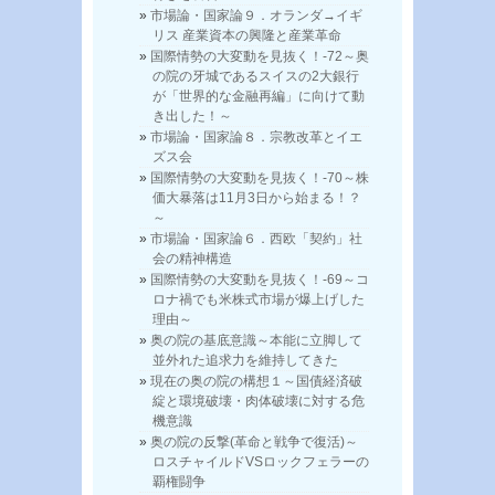
市場論・国家論９．オランダ→イギ
リス 産業資本の興隆と産業革命
国際情勢の大変動を見抜く！-72～奥
の院の牙城であるスイスの2大銀行
が「世界的な金融再編」に向けて動
き出した！～
市場論・国家論８．宗教改革とイエ
ズス会
国際情勢の大変動を見抜く！-70～株
価大暴落は11月3日から始まる！？
～
市場論・国家論６．西欧「契約」社
会の精神構造
国際情勢の大変動を見抜く！-69～コ
ロナ禍でも米株式市場が爆上げした
理由～
奥の院の基底意識～本能に立脚して
並外れた追求力を維持してきた
現在の奥の院の構想１～国債経済破
綻と環境破壊・肉体破壊に対する危
機意識
奥の院の反撃(革命と戦争で復活)～
ロスチャイルドVSロックフェラーの
覇権闘争