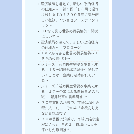
経済破局を超えて、新しい政治経済
の仕組みへ 第１回「もう同じ過ち
は繰り返すな！２００９年に得た厳
しい教訓」〜ジョセフ・スティグリ
ッツ〜
TPPから見る世界の貿易情勢〜関税
について〜
経済破局を超えて、新しい政治経済
の仕組みへ プロローグ
ＴＰＰからみる世界の貿易情勢〜Ｔ
ＰＰの位置づけ〜
シリーズ「活力再生需要を事業化す
る」１８〜認識形成の場を供給して
いくことが、企業に期待されてい
る〜
シリーズ「活力再生需要を事業化す
る」１７〜企業による自給自足の挑
戦 −船井総研の農業研修−〜
‘７０年貧困の消滅で、市場は縮小過
程に入った —その４「今後ありえ
ない景気回復？」
‘７０年貧困の消滅で、市場は縮小過
程に入った−その２「市場が拡大を
停止した原因は？」