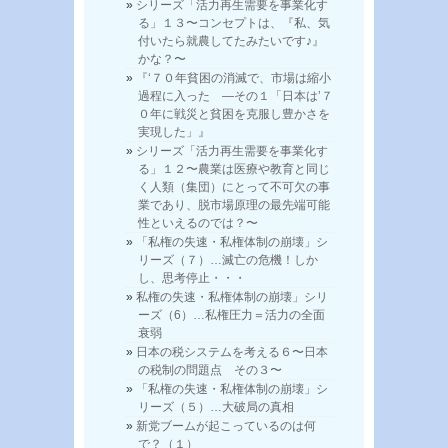
シリーズ「活力再生需要を事業化す
る」１３〜コンセプトは、『私、気
付いたら就農してたみたいです♪』
かな？〜
『‘７０年貧困の消滅で、市場は縮小
過程に入った —その１「日本は’７
０年に戦災と貧困を克服し豊かさを
実現した」』
シリーズ「活力再生需要を事業化す
る」１２〜農業は医療や教育と同じ
く人類（集団）にとって不可欠の事
業であり、脱市場原理の最先端可能
性といえるのでは？〜
「私権の失速・私権体制の崩壊」シ
リーズ（７）…滅亡の危機！しか
し、思考停止・・・
私権の失速・私権体制の崩壊」シリ
ーズ（6）…私権圧力＝活力の全面
衰弱
日本の税システムを考える６〜日本
の税制の問題点 その３〜
「私権の失速・私権体制の崩壊」シ
リーズ（５）…大破局の真相
新党ブームが起こっているのは何
で？（１）