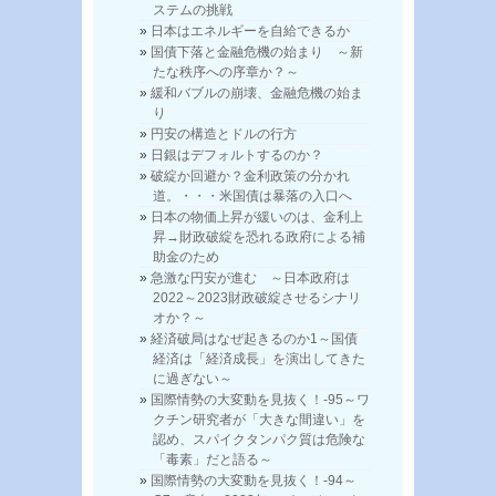
ステムの挑戦
日本はエネルギーを自給できるか
国債下落と金融危機の始まり ～新
たな秩序への序章か？～
緩和バブルの崩壊、金融危機の始ま
り
円安の構造とドルの行方
日銀はデフォルトするのか？
破綻か回避か？金利政策の分かれ
道。・・・米国債は暴落の入口へ
日本の物価上昇が緩いのは、金利上
昇→財政破綻を恐れる政府による補
助金のため
急激な円安が進む ～日本政府は
2022～2023財政破綻させるシナリ
オか？～
経済破局はなぜ起きるのか1～国債
経済は「経済成長」を演出してきた
に過ぎない～
国際情勢の大変動を見抜く！-95～ワ
クチン研究者が「大きな間違い」を
認め、スパイクタンパク質は危険な
「毒素」だと語る～
国際情勢の大変動を見抜く！-94～