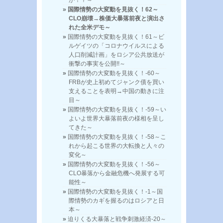
国際情勢の大変動を見抜く！62～
CLO崩壊→株価大暴落前夜と演出さ
れた全米デモ～
国際情勢の大変動を見抜く！61～ビ
ルゲイツの「コロナウイルスによる
人口削減計画」をロシア公共放送が
衝撃の事実を公開!!～
国際情勢の大変動を見抜く！-60～
FRBが史上初めてジャンク債を買い
支えることを表明→中国の動きに注
目～
国際情勢の大変動を見抜く！-59～い
よいよ世界大暴落前夜の様相を呈し
てきた～
国際情勢の大変動を見抜く！-58～こ
れから起こる世界の大転換と人々の
変化～
国際情勢の大変動を見抜く！-56～
CLO暴落から金融危機へ発展する可
能性～
国際情勢の大変動を見抜く！-1～国
際情勢のカギを握るのはロシアと日
本～
迫りくる大暴落と戦争刺激経済-20～