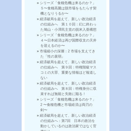
シリーズ「食糧危機は来るのか？」
５〜食糧高騰は脱市場をもたらす契
機となりうるか〜
経済破局を超えて、新しい政治経済
の仕組みへ 第１０回：幻に終わっ
た鳩山・小澤民主党の脱米入亜構想
シリーズ「食糧危機は来るのか？」
４〜日本経済は再び国際収支の天井
を迎えるのか〜
市場縮小の深層：2 市場を支えてき
た「性の衰弱」
経済破局を超えて、新しい政治経済
の仕組みへ 第９回：特権階級マス
コミの大罪、重要な情報ほど報道し
ない
経済破局を超えて、新しい政治経済
の仕組みへ 第８回：特権身分に収
束すれば無能と失敗に陥る！
シリーズ「食糧危機は来るのか？」
2 〜食糧危機と市場経済は両刃の
剣〜
経済破局を超えて、新しい政治経済
の仕組みへ：第7回 日本の政治を
動かしているのは政治家ではなく官