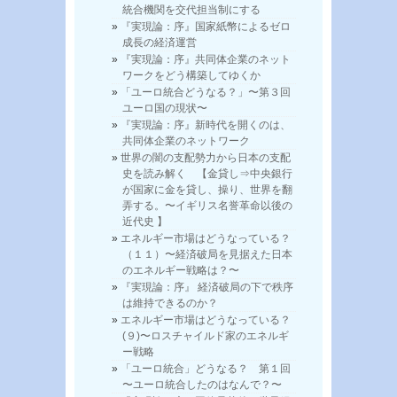
統合機関を交代担当制にする
『実現論：序』国家紙幣によるゼロ
成長の経済運営
『実現論：序』共同体企業のネット
ワークをどう構築してゆくか
「ユーロ統合どうなる？」〜第３回
ユーロ国の現状〜
『実現論：序』新時代を開くのは、
共同体企業のネットワーク
世界の闇の支配勢力から日本の支配
史を読み解く 【金貸し⇒中央銀行
が国家に金を貸し、操り、世界を翻
弄する。〜イギリス名誉革命以後の
近代史 】
エネルギー市場はどうなっている？
（１１）〜経済破局を見据えた日本
のエネルギー戦略は？〜
『実現論：序』 経済破局の下で秩序
は維持できるのか？
エネルギー市場はどうなっている？
(９)〜ロスチャイルド家のエネルギ
ー戦略
「ユーロ統合」どうなる？ 第１回
〜ユーロ統合したのはなんで？〜