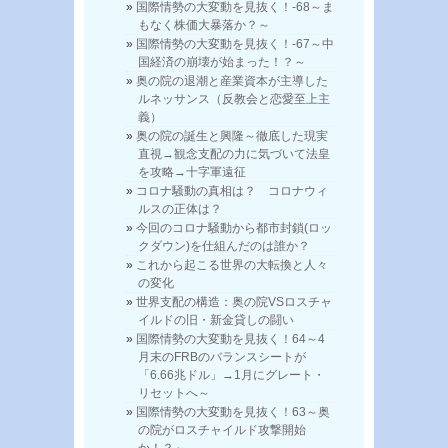
国際情勢の大変動を見抜く！-68～ま
もなく株価大暴落か？～
国際情勢の大変動を見抜く！-67～中
国経済の崩壊が始まった！？～
奥の院の退潮と産業資本が主導した
ルネッサンス（反教会と恋愛至上主
義）
奥の院の誕生と興隆～徹底した現実
直視→観念支配の力に気づいて法皇
を攻略→十字軍遠征
コロナ騒動の真相は？ コロナウィ
ルスの正体は？
今回のコロナ騒動から都市封鎖(ロッ
クダウン)を仕組んだのは誰か？
これから起こる世界の大転換と人々
の変化
世界支配の構造：奥の院VSロスチャ
イルドの旧・新金貸しの闘い
国際情勢の大変動を見抜く！64～4
月末のFRBのバランスシートが
「6.66兆ドル」→1月にグレート・
リセットへ～
国際情勢の大変動を見抜く！63～奥
の院がロスチャイルド攻撃開始
か！？～