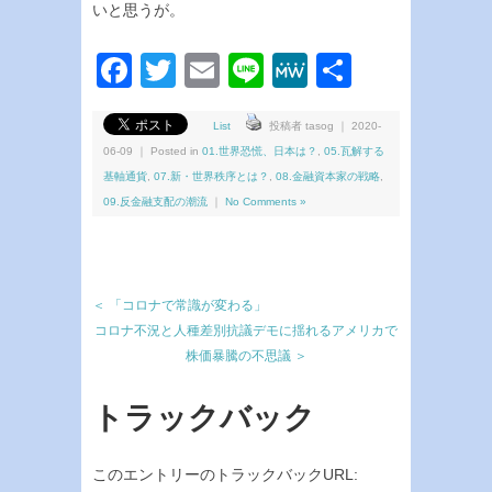
いと思うが。
Facebook
Twitter
Email
Line
MeWe
共
有
List
投稿者 tasog ｜ 2020-
06-09 ｜ Posted in
01.世界恐慌、日本は？
,
05.瓦解する
基軸通貨
,
07.新・世界秩序とは？
,
08.金融資本家の戦略
,
09.反金融支配の潮流
｜
No Comments »
＜ 「コロナで常識が変わる」
コロナ不況と人種差別抗議デモに揺れるアメリカで
株価暴騰の不思議 ＞
トラックバック
このエントリーのトラックバックURL: