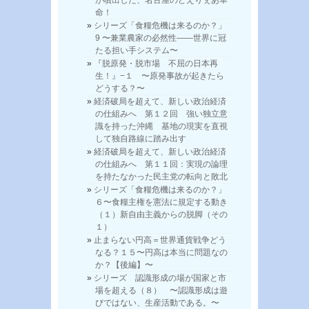
命！
シリーズ「食糧危機は来るのか？」
9 〜兼業農家の必然性——世界に冠
たる担い手システム〜
『脱原発・脱市場 不屈の日本再
生！』−１ 〜原発事故が起きたら
どうする？〜
経済破局を超えて、新しい政治経済
の仕組みへ 第１２回 強い独立意
識を持った沖縄 基地の現実を直視
して独自路線に踏み出す
経済破局を超えて、新しい政治経済
の仕組みへ 第１１回：実現の論理
を持たなかった民主党の転向と敗北
シリーズ「食糧危機は来るのか？」
６〜食糧主権を憲法に規定する動き
（１）新自由主義からの脱脚（その
１）
止まらない円高＝世界通貨戦争どう
なる？１５〜円高は本当に問題なの
か？【後編】〜
シリーズ 認識形成の場が国家と市
場を超える（８） 〜認識形成は遊
びではない、生産活動である。〜