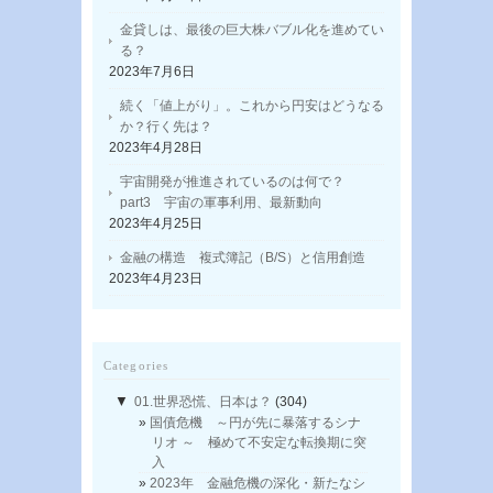
金貸しは、最後の巨大株バブル化を進めてい
る？
2023年7月6日
続く「値上がり」。これから円安はどうなる
か？行く先は？
2023年4月28日
宇宙開発が推進されているのは何で？
part3 宇宙の軍事利用、最新動向
2023年4月25日
金融の構造 複式簿記（B/S）と信用創造
2023年4月23日
Categories
▼
01.世界恐慌、日本は？
(304)
国債危機 ～円が先に暴落するシナ
リオ ～ 極めて不安定な転換期に突
入
2023年 金融危機の深化・新たなシ