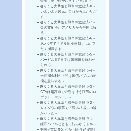
金融市場で何が起きているのか～
迫りくる大暴落と戦争刺激経済-8～
いよいよ人民元がこれから上がりだ
す～
迫りくる大暴落と戦争刺激経済-7～
金の支配権がアメリカから中国に移
る～
迫りくる大暴落と戦争刺激経済-6～
あと6年で「ドル覇権体制」はめで
たく崩壊する～
迫りくる大暴落と戦争刺激経済-5～
バーゼルⅢで日本は米国債を買わせ
られる～
迫りくる大暴落と戦争刺激経済-4～
米長期金利の上昇は国債バブルの崩
壊を意味する～
迫りくる大暴落と戦争刺激経済-3～
CTAは超高速で取引を行う狂気のロ
ボット・マシーン～
迫りくる大暴落と戦争刺激経済-2～
ＮＹダウの暴落で「適温相場」の嘘
がバレた～
迫りくる大暴落と戦争刺激経済-１～
緩和バブルとともに沈みゆくドル～
中国産業に蔓延する供給(生産)過剰