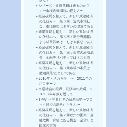
僚だ！
シリーズ「食糧危機は来るのか？」
１〜食糧危機問題の捉え方〜
経済破局を超えて、新しい政治経済
の仕組みへ 第６回：近代市場社
会、市場原理はダマシの理論である
経済破局を超えて、新しい政治経済
の仕組みへ 第５回：新分野開拓に
よる成長戦略は もはや妄想である
経済破局を超えて、新しい政治経済
の仕組みへ 第４回：架空の経済成
長 金融デリバティブはネズミ講
経済破局を超えて、新しい政治経済
の仕組みへ 第３回市場の本質は、
徹頭徹尾“だまし”である
2010年・活力再生 〜 2011年の
注目テーマ
市場社会の限界、経済学の欺瞞。２
０１０年を振り返って
TPPから見る世界の貿易情勢〜ブロ
ック経済の歴史から学ぶ〜
経済破局を超えて、新しい政治経済
の仕組みへ 第２回欧州の国家・金
融危機、背後にある構造（金貸しと
国家の攻防）