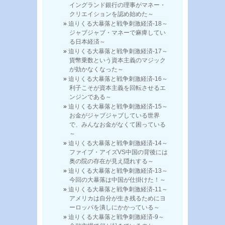
イングランド銀行の理事がマネー・
クリエイションを認め始めた～
迫りくる大暴落と戦争刺激経済-18～
ジャブジャブ・マネーで麻痺してい
る日本経済～
迫りくる大暴落と戦争刺激経済-17～
貨幣乗数という資本主義のマジック
が効かなくなった～
迫りくる大暴落と戦争刺激経済-16～
利子こそが資本主義を回転させるエ
ンジンである～
迫りくる大暴落と戦争刺激経済-15～
お金がジャブジャブしている世界
で、みんなお金がなくて困っている
～
迫りくる大暴落と戦争刺激経済-14～
ファイブ・アイズVS中国の背後には
奥の院の存在が見え隠れする～
迫りくる大暴落と戦争刺激経済-13～
今回の大暴落は中国が仕掛けた！～
迫りくる大暴落と戦争刺激経済-11～
アメリカは自分が生き残るためにヨ
ーロッパを潰しにかかっている～
迫りくる大暴落と戦争刺激経済-9～