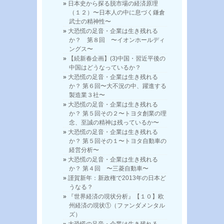
日本史から探る脱市場の経済原理
（１２）〜日本人の中に息づく鎌倉
武士の精神性〜
大恐慌の足音・企業は生き残れる
か？ 第８回 〜イオンホールディ
ングス〜
【続新春企画】(3)中国・習近平後の
中国はどうなっているか？
大恐慌の足音・企業は生き残れる
か？ 第６回〜大不況の中、躍進する
製造業３社〜
大恐慌の足音・企業は生き残れる
か？ 第５回その２〜トヨタ創業の理
念、至誠の精神は残っているか〜
大恐慌の足音・企業は生き残れる
か？ 第５回その１〜トヨタ自動車の
経営分析〜
大恐慌の足音・企業は生き残れる
か？ 第４回 〜三菱自動車〜
謹賀新年：新政権で2013年の日本ど
うなる？
『世界経済の現状分析』【１０】欧
州経済の現状①（ファンダメンタル
ズ）
大恐慌の足音・企業は生き残れる