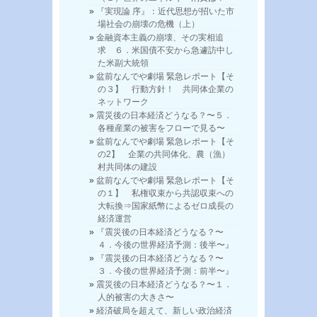
『実現論 序』：近代思想が招いた市
場社会の崩壊の危機（上）
金融資本主義の崩壊、その実相追
求 ６．米国債不安から急遽訪中し
た米副大統領
盆前なんでや劇場 緊急レポート【そ
の３】 行動方針！ 共同体企業の
ネットワーク
震災後の日本経済どうなる？〜５．
各種産業の被害をフローで見る〜
盆前なんでや劇場 緊急レポート【そ
の2】 企業の共同体化、農（漁）
村共同体の建設
盆前なんでや劇場 緊急レポート【そ
の１】 私権収束から共認収束への
大転換⇒国家紙幣によるゼロ成長の
経済運営
『震災後の日本経済どうなる？〜
４．今後の世界経済予測：後半〜』
『震災後の日本経済どうなる？〜
３．今後の世界経済予測：前半〜』
震災後の日本経済どうなる？〜１．
人的被害の大きさ〜
経済破局を超えて、新しい政治経済