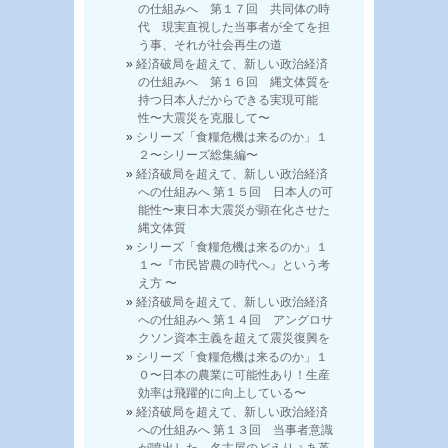
の仕組みへ 第１７回 共同体の時
代 現実直視した当事者が全てを担
う事、それが社会再生の道
経済破局を超えて、新しい政治経済
の仕組みへ 第１６回 縄文体質を
持つ日本人だからできる実現可能
性〜大震災を克服して〜
シリーズ「食糧危機は来るのか」１
２〜シリーズ総集編〜
経済破局を超えて、新しい政治経済
への仕組みへ 第１５回 日本人の可
能性〜東日本大震災が顕在化させた
縄文体質
シリーズ「食糧危機は来るのか」１
１〜『市民皆農の時代へ』という考
え方 〜
経済破局を超えて、新しい政治経済
への仕組みへ 第１４回 アングロサ
クソン資本主義を超えて震災復興を
シリーズ「食糧危機は来るのか」１
０〜日本の農業に可能性あり！生産
効率は飛躍的に向上している〜
経済破局を超えて、新しい政治経済
への仕組みへ 第１３回 当事者意識
が噴出した、名古屋のどえりぇあ革