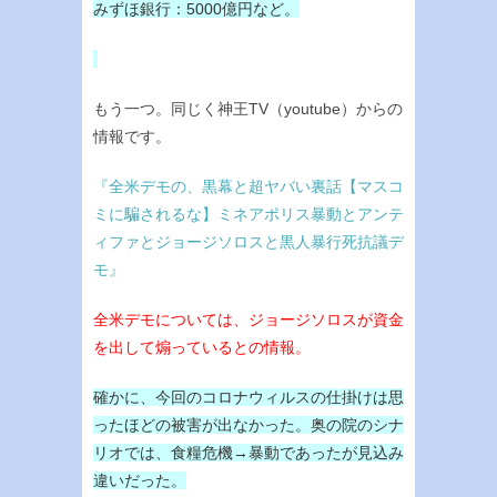
みずほ銀行：5000億円など。
もう一つ。同じく神王TV（youtube）からの
情報です。
『全米デモの、黒幕と超ヤバい裏話【マスコ
ミに騙されるな】ミネアポリス暴動とアンテ
ィファとジョージソロスと黒人暴行死抗議デ
モ』
全米デモについては、ジョージソロスが資金
を出して煽っているとの情報。
確かに、今回のコロナウィルスの仕掛けは思
ったほどの被害が出なかった。奥の院のシナ
リオでは、食糧危機→暴動であったが見込み
違いだった。