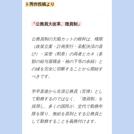
ト秀作投稿より
「公務員大改革、徴員制」
公務員制の欠陥カットの根幹は、権限
（政策立案・計画実行・采配決済の喜
び）・栄誉（勲章）の両者とカネ（多
額の給与退職金・袖の下等の余録）と
の縁を完全に切断することから開始す
べきです。
学卒直後から生涯公務員（官僚）とし
て勤務するのではなく、「徴員制」を
採用し、多くの国民が、交代で勤務年
限を限り、無給を原則とする公務員と
して勤務することを義務付けます。