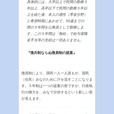
具体的には、大卒以上で民間の勤務３
年以上、高卒以下で民間の勤務５年以
上を経た後、本人の適性（専攻分野）
と希望時期にあわせて、55歳までの
間の５年間を公務員として勤務しま
す。この５年間は「無給」で給与退職
金手当等の支給は一切ありません。
『徴兵制ならぬ徴員制の提案』
徴員制により、国民一人一人誰もが、国民
（住民）みなのために汗を流すことになりま
す。５年制は一つの提案の形ですが、行政執
行の権力を、みなで分担するという新しい形
が見えます。