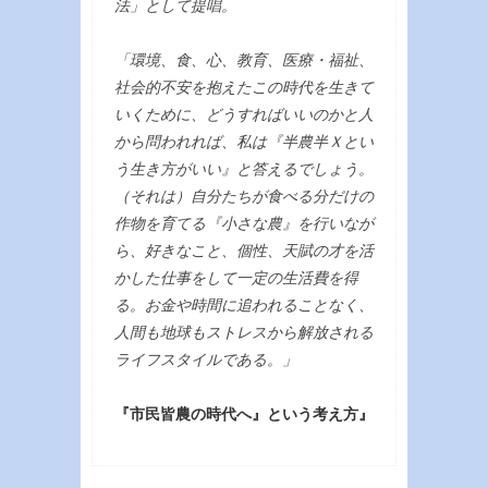
法」として提唱。
「環境、食、心、教育、医療・福祉、
社会的不安を抱えたこの時代を生きて
いくために、どうすればいいのかと人
から問われれば、私は『半農半Ｘとい
う生き方がいい』と答えるでしょう。
（それは）自分たちが食べる分だけの
作物を育てる『小さな農』を行いなが
ら、好きなこと、個性、天賦の才を活
かした仕事をして一定の生活費を得
る。お金や時間に追われることなく、
人間も地球もストレスから解放される
ライフスタイルである。」
『市民皆農の時代へ』という考え方』