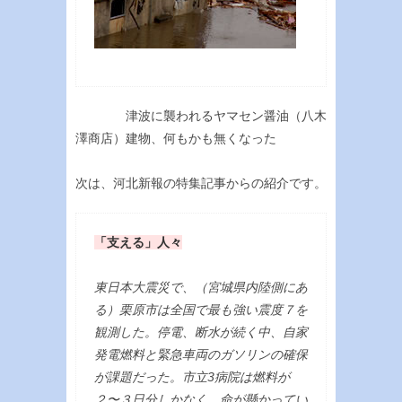
津波に襲われるヤマセン醤油（八木
澤商店）建物、何もかも無くなった
次は、河北新報の特集記事からの紹介です。
「支える」人々
東日本大震災で、（宮城県内陸側にあ
る）栗原市は全国で最も強い震度７を
観測した。停電、断水が続く中、自家
発電燃料と緊急車両のガソリンの確保
が課題だった。市立3病院は燃料が
２〜３日分しかなく、命が懸かってい