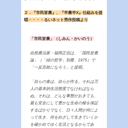
２．『市民皆農』、『半農半X』仕組みを提
唱・・・・るいネット秀作投稿より
「市民皆農」（しみん・かいのう）
自然農法家・福岡正信は、「国民皆農
論」（「緑の哲学」別冊、1975）で
「一反百姓になろう」と提唱。
「自らの食は、自らが作る。それは万
人の基本的生活態度でなければなら
ぬ。それは、どんな事態がおきても、
最も安全にして豊かな生命の糧を保証
するばかりでなく、日々人間が何によ
って生き、何をめざして生きていくか
を確かめてゆく生活となるからであ