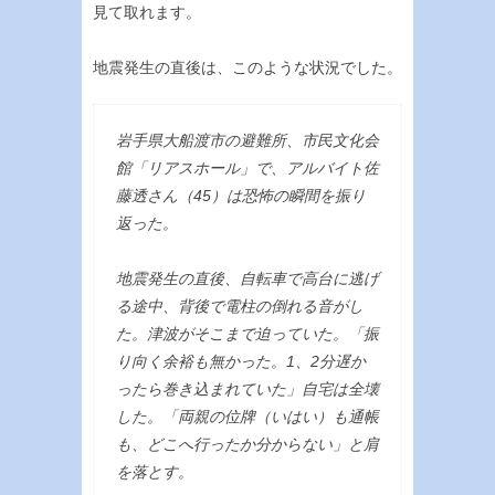
見て取れます。
地震発生の直後は、このような状況でした。
岩手県大船渡市の避難所、市民文化会
館「リアスホール」で、アルバイト佐
藤透さん（45）は恐怖の瞬間を振り
返った。
地震発生の直後、自転車で高台に逃げ
る途中、背後で電柱の倒れる音がし
た。津波がそこまで迫っていた。「振
り向く余裕も無かった。1、2分遅か
ったら巻き込まれていた」自宅は全壊
した。「両親の位牌（いはい）も通帳
も、どこへ行ったか分からない」と肩
を落とす。