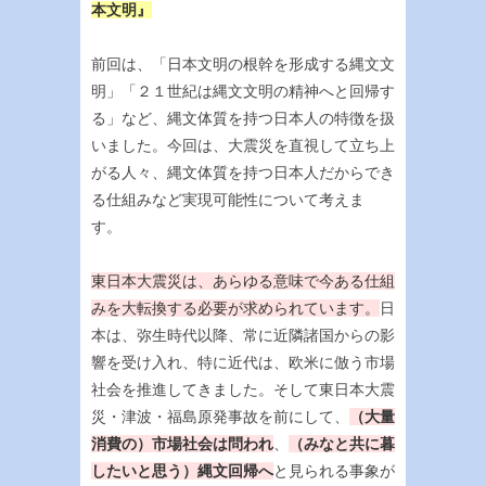
本文明』
前回は、「日本文明の根幹を形成する縄文文
明」「２１世紀は縄文文明の精神へと回帰す
る」など、縄文体質を持つ日本人の特徴を扱
いました。今回は、大震災を直視して立ち上
がる人々、縄文体質を持つ日本人だからでき
る仕組みなど実現可能性について考えま
す。
東日本大震災は、あらゆる意味で今ある仕組
みを大転換する必要が求められています。
日
本は、弥生時代以降、常に近隣諸国からの影
響を受け入れ、特に近代は、欧米に倣う市場
社会を推進してきました。そして東日本大震
災・津波・福島原発事故を前にして、
（大量
消費の）市場社会は問われ
、
（みなと共に暮
したいと思う）縄文回帰へ
と見られる事象が