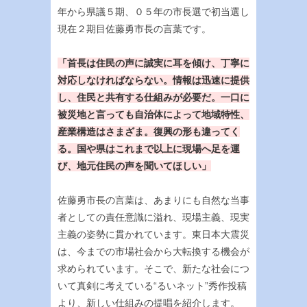
年から県議５期、０５年の市長選で初当選し
現在２期目佐藤勇市長の言葉です。
「首長は住民の声に誠実に耳を傾け、丁寧に
対応しなければならない。情報は迅速に提供
し、住民と共有する仕組みが必要だ。一口に
被災地と言っても自治体によって地域特性、
産業構造はさまざま。復興の形も違ってく
る。国や県はこれまで以上に現場へ足を運
び、地元住民の声を聞いてほしい」
佐藤勇市長の言葉は、あまりにも自然な当事
者としての責任意識に溢れ、現場主義、現実
主義の姿勢に貫かれています。東日本大震災
は、今までの市場社会から大転換する機会が
求められています。そこで、新たな社会につ
いて真剣に考えている“るいネット”秀作投稿
より、新しい仕組みの提唱を紹介します。