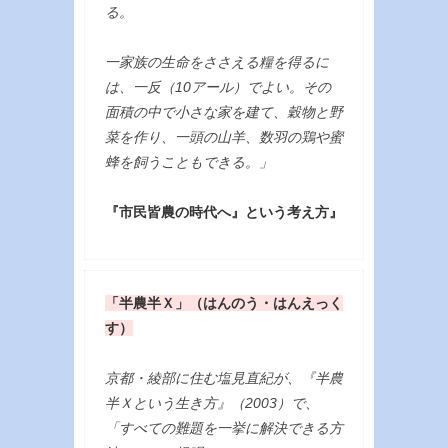
る。
一家族の生命をささえる糧を得るに
は、一反（10アール）でよい。その
面積の中で小さな家を建て、穀物と野
菜を作り、一頭の山羊、数羽の鶏や蜜
蜂を飼うこともできる。」
『市民皆農の時代へ』という考え方』
「半農半Ｘ」（はんのう・はんえっく
す）
京都・綾部に住む塩見直紀が、『半農
半Ｘという生き方』（2003）で、
「すべての難題を一挙に解決できる方