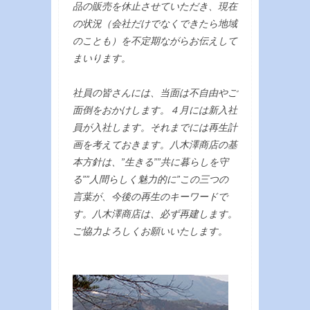
品の販売を休止させていただき、現在
の状況（会社だけでなくできたら地域
のことも）を不定期ながらお伝えして
まいります。
社員の皆さんには、当面は不自由やご
面倒をおかけします。４月には新入社
員が入社します。それまでには再生計
画を考えておきます。八木澤商店の基
本方針は、”生きる””共に暮らしを守
る””人間らしく魅力的に”この三つの
言葉が、今後の再生のキーワードで
す。八木澤商店は、必ず再建します。
ご協力よろしくお願いいたします。