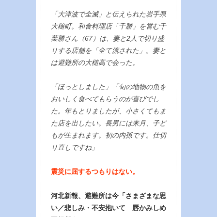
「大津波で全滅」と伝えられた岩手県
大槌町。和食料理店「千勝」を営む千
葉勝さん（67）は、妻と2人で切り盛
りする店舗を「全て流された」。妻と
は避難所の大槌高で会った。
「ほっとしました」「旬の地物の魚を
おいしく食べてもらうのが喜びでし
た。年もとりましたが、小さくてもま
た店を出したい。長男には来月、子ど
もが生まれます。初の内孫です。仕切
り直しですね」
震災に屈するつもりはない。
河北新報、避難所は今「さまざまな思
い／悲しみ・不安抱いて 唇かみしめ