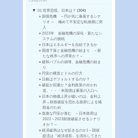
Categories
▼
01.世界恐慌、日本は？
(304)
国債危機 ～円が先に暴落するシナ
リオ ～ 極めて不安定な転換期に突
入
2023年 金融危機の深化・新たなシ
ステムの挑戦
日本はエネルギーを自給できるか
国債下落と金融危機の始まり ～新
たな秩序への序章か？～
緩和バブルの崩壊、金融危機の始ま
り
円安の構造とドルの行方
日銀はデフォルトするのか？
破綻か回避か？金利政策の分かれ
道。・・・米国債は暴落の入口へ
日本の物価上昇が緩いのは、金利上
昇→財政破綻を恐れる政府による補
助金のため
急激な円安が進む ～日本政府は
2022～2023財政破綻させるシナリ
オか？～
経済破局はなぜ起きるのか1～国債
経済は「経済成長」を演出してきた