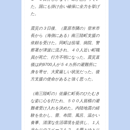
た。国にも掛け合い確保に全力を挙げ
た。
震災の３日後、（栗原市隣の）登米市
長から（海側にある）南三陸町支援の
依頼を受けた。同町は役場、病院、警
察署が津波に流され、４０人近い町職
員が死亡、行方不明になった。震災直
後は約9700人が５４カ所の避難所に
身を寄せ、大変厳しい状況だった。後
方支援の使命があると強く思った。
（南三陸町の）佐藤仁町長のひたむき
な姿に心を打たれ、５００人規模の避
難者受け入れを決めた。内陸地震の経
験を生かし、畳、布団、風呂、温かい
食事、清潔な生活環境を提供し、１人
当たりのスペースも２．５畳とゆとり