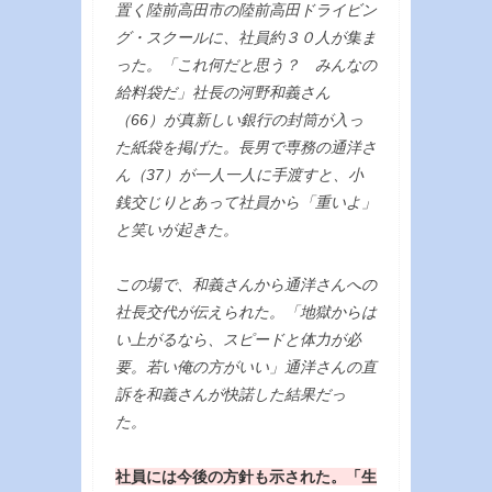
置く陸前高田市の陸前高田ドライビン
グ・スクールに、社員約３０人が集ま
った。「これ何だと思う？ みんなの
給料袋だ」社長の河野和義さん
（66）が真新しい銀行の封筒が入っ
た紙袋を掲げた。長男で専務の通洋さ
ん（37）が一人一人に手渡すと、小
銭交じりとあって社員から「重いよ」
と笑いが起きた。
この場で、和義さんから通洋さんへの
社長交代が伝えられた。「地獄からは
い上がるなら、スピードと体力が必
要。若い俺の方がいい」通洋さんの直
訴を和義さんが快諾した結果だっ
た。
社員には今後の方針も示された。「生