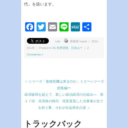
代」を扱います。
Facebook
Twitter
Email
Line
MeWe
共
有
List
投稿者 hassii ｜ 2011-
04-28 ｜ Posted in
01.世界恐慌、日本は？
｜
2
Comments »
＜ シリーズ「食糧危機は来るのか」１２〜シリーズ
総集編〜
経済破局を超えて、新しい政治経済の仕組みへ 第
１７回 共同体の時代 現実直視した当事者が全て
を担う事、それが社会再生の道 ＞
トラックバック