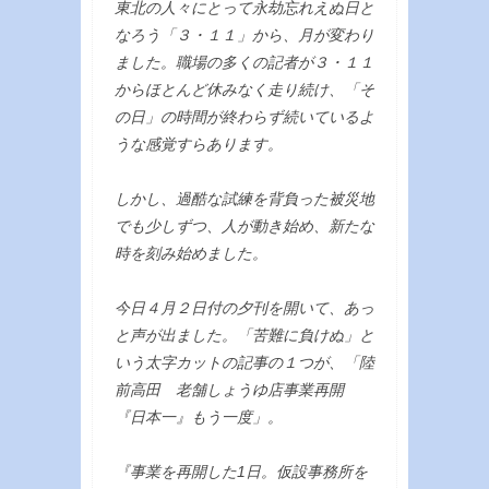
東北の人々にとって永劫忘れえぬ日と
なろう「３・１１」から、月が変わり
ました。職場の多くの記者が３・１１
からほとんど休みなく走り続け、「そ
の日」の時間が終わらず続いているよ
うな感覚すらあります。
しかし、過酷な試練を背負った被災地
でも少しずつ、人が動き始め、新たな
時を刻み始めました。
今日４月２日付の夕刊を開いて、あっ
と声が出ました。「苦難に負けぬ」と
いう太字カットの記事の１つが、「陸
前高田 老舗しょうゆ店事業再開
『日本一』もう一度」。
『事業を再開した1日。仮設事務所を