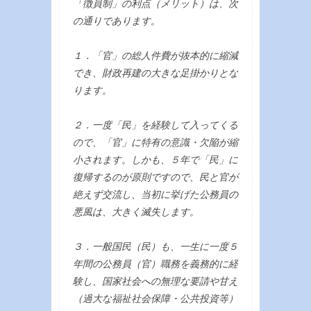
「徴員制」の利点（メリット）は、次
の通りであります。
１．「官」の総人件費が抜本的に縮減
でき、財政再建の大きな足掛かりとな
ります。
２．一度「民」を経験して入ってくる
ので、「官」に特有の意識・欠陥が縮
小されます。しかも、５年で「民」に
復帰するのが原則ですので、民と官が
絶えず交流し、当初に挙げた公務員の
悪風は、大きく滅失します。
３．一般国民（民）も、一生に一度５
年間の公務員（官）職務を義務的に経
験し、国家社会への無理な要請や甘え
（過大な福祉社会保障・公共投資等）