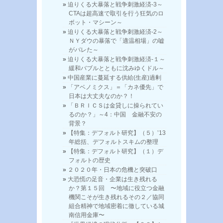
迫りくる大暴落と戦争刺激経済-3～
CTAは超高速で取引を行う狂気のロ
ボット・マシーン～
迫りくる大暴落と戦争刺激経済-2～
ＮＹダウの暴落で「適温相場」の嘘
がバレた～
迫りくる大暴落と戦争刺激経済-１～
緩和バブルとともに沈みゆくドル～
中国産業に蔓延する供給(生産)過剰
「アベノミクス」＝「カネ優先」で
日本は大丈夫なのか？！
「ＢＲＩＣＳは金貸しに操られてい
るのか？」～4：中国 金融不安の
背景？
【特集：デフォルト研究】（５）’13
年総括、デフォルトスキムの整理
【特集：デフォルト研究】（１）デ
フォルトの歴史
２０２０年・日本の危機と突破口
大恐慌の足音・企業は生き残れる
か？第１５回 〜地域に役立つ金融
機関こそが生き残れるその２／協同
組合精神で地域密着に徹している城
南信用金庫〜