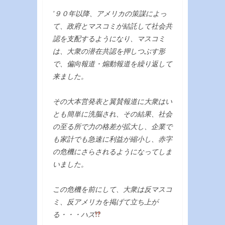
’９０年以降、アメリカの策謀によっ
て、政府とマスコミが結託して社会共
認を支配するようになり、マスコミ
は、大衆の潜在共認を押しつぶす形
で、偏向報道・煽動報道を繰り返して
来ました。
その大本営発表と翼賛報道に大衆はい
とも簡単に洗脳され、その結果、社会
の至る所で力の格差が拡大し、企業で
も家計でも急速に利益が縮小し、赤字
の危機にさらされるようになってしま
いました。
この危機を前にして、大衆は反マスコ
ミ、反アメリカを掲げて立ち上が
る・・・ハズ