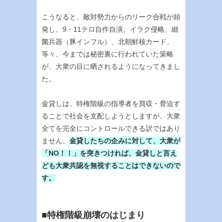
こうなると、敵対勢力からのリーク合戦が頻
発し、9・11テロ自作自演、イラク侵略、細
菌兵器（豚インフル）、北朝鮮核カード、
等々、今までは秘密裏に行われていた策略
が、大衆の目に晒されるようになってきまし
た。
金貸しは、特権階級の指導者を買収・脅迫す
ることで社会を支配しようとしますが、大衆
全てを完全にコントロールできる訳ではあり
ません。
金貸したちの企みに対して、大衆が
「NO！！」を突きつければ、金貸しと言え
ども大衆共認を無視することはできないので
す。
■特権階級崩壊のはじまり