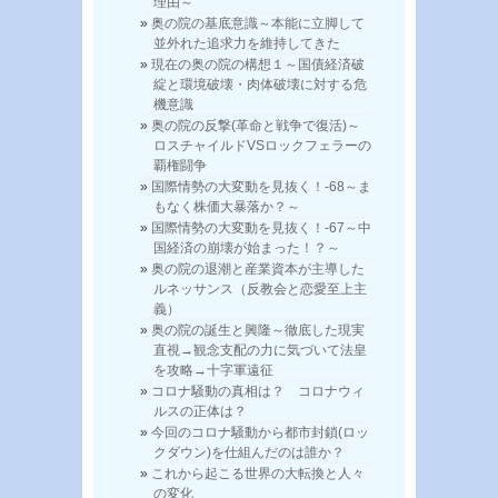
理由～
奥の院の基底意識～本能に立脚して
並外れた追求力を維持してきた
現在の奥の院の構想１～国債経済破
綻と環境破壊・肉体破壊に対する危
機意識
奥の院の反撃(革命と戦争で復活)～
ロスチャイルドVSロックフェラーの
覇権闘争
国際情勢の大変動を見抜く！-68～ま
もなく株価大暴落か？～
国際情勢の大変動を見抜く！-67～中
国経済の崩壊が始まった！？～
奥の院の退潮と産業資本が主導した
ルネッサンス（反教会と恋愛至上主
義）
奥の院の誕生と興隆～徹底した現実
直視→観念支配の力に気づいて法皇
を攻略→十字軍遠征
コロナ騒動の真相は？ コロナウィ
ルスの正体は？
今回のコロナ騒動から都市封鎖(ロッ
クダウン)を仕組んだのは誰か？
これから起こる世界の大転換と人々
の変化