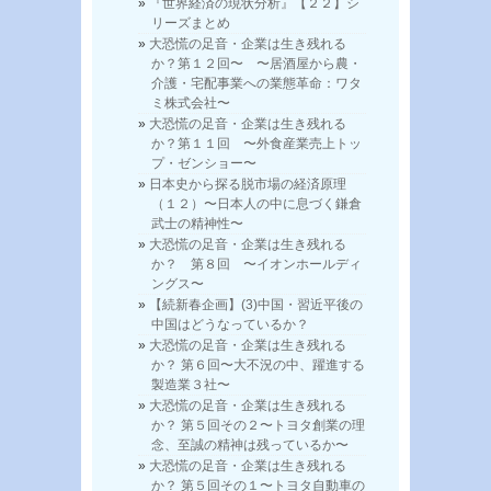
『世界経済の現状分析』【２２】シ
リーズまとめ
大恐慌の足音・企業は生き残れる
か？第１２回〜 〜居酒屋から農・
介護・宅配事業への業態革命：ワタ
ミ株式会社〜
大恐慌の足音・企業は生き残れる
か？第１１回 〜外食産業売上トッ
プ・ゼンショー〜
日本史から探る脱市場の経済原理
（１２）〜日本人の中に息づく鎌倉
武士の精神性〜
大恐慌の足音・企業は生き残れる
か？ 第８回 〜イオンホールディ
ングス〜
【続新春企画】(3)中国・習近平後の
中国はどうなっているか？
大恐慌の足音・企業は生き残れる
か？ 第６回〜大不況の中、躍進する
製造業３社〜
大恐慌の足音・企業は生き残れる
か？ 第５回その２〜トヨタ創業の理
念、至誠の精神は残っているか〜
大恐慌の足音・企業は生き残れる
か？ 第５回その１〜トヨタ自動車の