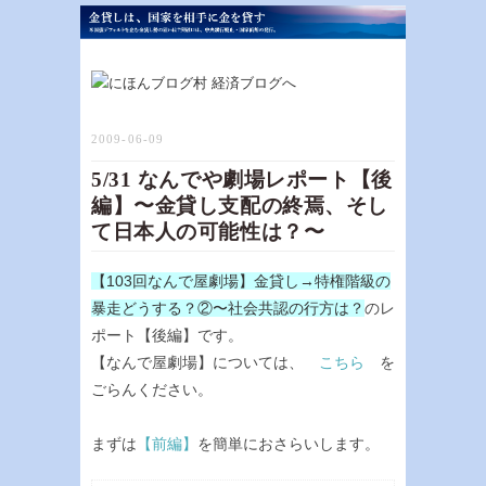
2009-06-09
5/31 なんでや劇場レポート【後
編】〜金貸し支配の終焉、そし
て日本人の可能性は？〜
【103回なんで屋劇場】金貸し→特権階級の
暴走どうする？②〜社会共認の行方は？
のレ
ポート【後編】です。
【なんで屋劇場】については、
こちら
を
ごらんください。
まずは
【前編】
を簡単におさらいします。