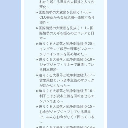
れから起こる世界の大転換と人々の
変化～
国際情勢の大変動を見抜く！-56～
CLO暴落から金融危機へ発展する可
能性～
国際情勢の大変動を見抜く！-1～国
際情勢のカギを握るのはロシアと日
本～
迫りくる大暴落と戦争刺激経済-20～
イングランド銀行の理事がマネー・
クリエイションを認め始めた～
迫りくる大暴落と戦争刺激経済-18～
ジャブジャブ・マネーで麻痺してい
る日本経済～
迫りくる大暴落と戦争刺激経済-17～
貨幣乗数という資本主義のマジック
が効かなくなった～
迫りくる大暴落と戦争刺激経済-16～
利子こそが資本主義を回転させるエ
ンジンである～
迫りくる大暴落と戦争刺激経済-15～
お金がジャブジャブしている世界
で、みんなお金がなくて困っている
～
迫りくる大暴落と戦争刺激経済-14～