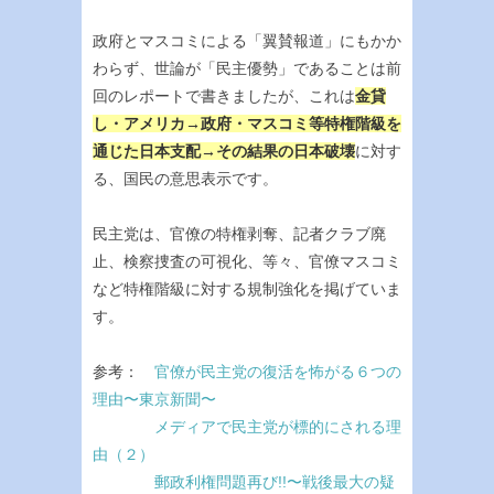
政府とマスコミによる「翼賛報道」にもかか
わらず、世論が「民主優勢」であることは前
回のレポートで書きましたが、これは
金貸
し・アメリカ→政府・マスコミ等特権階級を
通じた日本支配→その結果の日本破壊
に対す
る、国民の意思表示です。
民主党は、官僚の特権剥奪、記者クラブ廃
止、検察捜査の可視化、等々、官僚マスコミ
など特権階級に対する規制強化を掲げていま
す。
参考：
官僚が民主党の復活を怖がる６つの
理由〜東京新聞〜
メディアで民主党が標的にされる理
由（２）
郵政利権問題再び!!〜戦後最大の疑