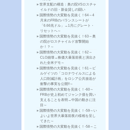
世界支配の構造：奥の院VSロスチャ
イルドの旧・新金貸しの闘い
国際情勢の大変動を見抜く！64～4
月末のFRBのバランスシートが
「6.66兆ドル」→1月にグレート・
リセットへ～
国際情勢の大変動を見抜く！63～奥
の院がロスチャイルド攻撃開始
か！？～
国際情勢の大変動を見抜く！62～
CLO崩壊→株価大暴落前夜と演出さ
れた全米デモ～
国際情勢の大変動を見抜く！61～ビ
ルゲイツの「コロナウイルスによる
人口削減計画」をロシア公共放送が
衝撃の事実を公開!!～
国際情勢の大変動を見抜く！-60～
FRBが史上初めてジャンク債を買い
支えることを表明→中国の動きに注
目～
国際情勢の大変動を見抜く！-59～い
よいよ世界大暴落前夜の様相を呈し
てきた～
国際情勢の大変動を見抜く！-58～こ