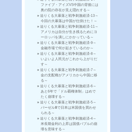
ファイブ・アイズVS中国の背後には
奥の院の存在が見え隠れする～
迫りくる大暴落と戦争刺激経済-13～
今回の大暴落は中国が仕掛けた！～
迫りくる大暴落と戦争刺激経済-11～
アメリカは自分が生き残るためにヨ
ーロッパを潰しにかかっている～
迫りくる大暴落と戦争刺激経済-9～
金融市場で何が起きているのか～
迫りくる大暴落と戦争刺激経済-8～
いよいよ人民元がこれから上がりだ
す～
迫りくる大暴落と戦争刺激経済-7～
金の支配権がアメリカから中国に移
る～
迫りくる大暴落と戦争刺激経済-6～
あと6年で「ドル覇権体制」はめで
たく崩壊する～
迫りくる大暴落と戦争刺激経済-5～
バーゼルⅢで日本は米国債を買わせ
られる～
迫りくる大暴落と戦争刺激経済-4～
米長期金利の上昇は国債バブルの崩
壊を意味する～