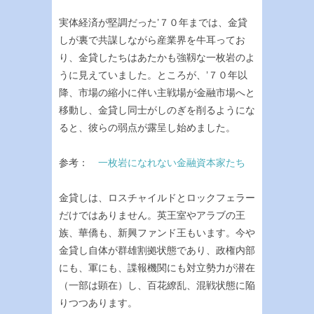
実体経済が堅調だった’７０年までは、金貸
しが裏で共謀しながら産業界を牛耳ってお
り、金貸したちはあたかも強靱な一枚岩のよ
うに見えていました。ところが、’７０年以
降、市場の縮小に伴い主戦場が金融市場へと
移動し、金貸し同士がしのぎを削るようにな
ると、彼らの弱点が露呈し始めました。
参考：
一枚岩になれない金融資本家たち
金貸しは、ロスチャイルドとロックフェラー
だけではありません。英王室やアラブの王
族、華僑も、新興ファンド王もいます。今や
金貸し自体が群雄割拠状態であり、政権内部
にも、軍にも、諜報機関にも対立勢力が潜在
（一部は顕在）し、百花繚乱、混戦状態に陥
りつつあります。