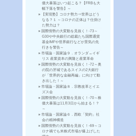
価大暴落はいつ起こる？【FRBも大
幅下落を警告】～
【実現塾】コロナ勢力⇒世界はどう
なる？１ ～コロナの正体は？仕掛け
た勢力は？
国際情勢の大変動を見抜く！-73～
G30や中央銀行の総裁たち国際通貨
基金IMFや世界銀行などが景気の先
行きを警告～
市場論・国家論９．オランダ→イギ
リス 産業資本の興隆と産業革命
国際情勢の大変動を見抜く！-72～奥
の院の牙城であるスイスの2大銀行
が「世界的な金融再編」に向けて動
き出した！～
市場論・国家論８．宗教改革とイエ
ズス会
国際情勢の大変動を見抜く！-70～株
価大暴落は11月3日から始まる！？
～
市場論・国家論６．西欧「契約」社
会の精神構造
国際情勢の大変動を見抜く！-69～コ
ロナ禍でも米株式市場が爆上げした