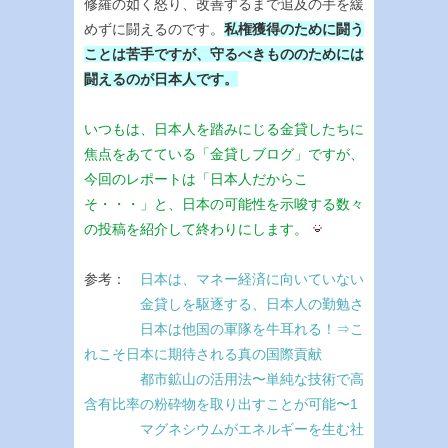
修羅の如く怒り、改善するまで追及の手を緩
めずに闘えるのです。
私権獲得のために闘う
ことは苦手ですが、守るべきもののためには
闘えるのが日本人です。
いつもは、日本人を踏みにじる金貸したちに
焦点をあてている「金貸しブログ」ですが、
今回のレポートは「日本人だからこ
そ・・・」と、日本の可能性を示唆する数々
の投稿を紹介して終わりにします。
参考：
日本は、マネー経済に向いていない
金貸しを駆逐する、日本人の勤勉さ
日本は他国の軍隊を牛耳れる！⇒こ
れこそ日本に期待される真の国際貢献
都市鉱山の活用法〜単純な技術で高
含有比率の粉砕物を取り出すことが可能〜1
マグネシウムがエネルギーを生む社