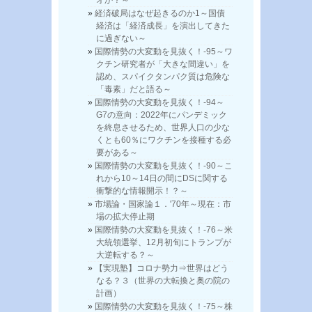
経済破局はなぜ起きるのか1～国債
経済は「経済成長」を演出してきた
に過ぎない～
国際情勢の大変動を見抜く！-95～ワ
クチン研究者が「大きな間違い」を
認め、スパイクタンパク質は危険な
「毒素」だと語る～
国際情勢の大変動を見抜く！-94～
G7の意向：2022年にパンデミック
を終息させるため、世界人口の少な
くとも60％にワクチンを接種する必
要がある～
国際情勢の大変動を見抜く！-90～こ
れから10～14日の間にDSに関する
衝撃的な情報開示！？～
市場論・国家論１．'70年～現在：市
場の拡大停止期
国際情勢の大変動を見抜く！-76～米
大統領選挙、12月初旬にトランプが
大逆転する？～
【実現塾】コロナ勢力⇒世界はどう
なる？３（世界の大転換と奥の院の
計画）
国際情勢の大変動を見抜く！-75～株