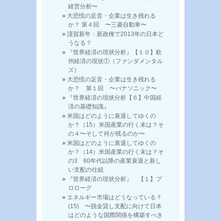
経営分析〜
大恐慌の足音・企業は生き残れる
か？ 第４回 〜三菱自動車〜
謹賀新年：新政権で2013年の日本ど
うなる？
『世界経済の現状分析』【１０】欧
州経済の現状①（ファンダメンタル
ズ）
大恐慌の足音・企業は生き残れる
か？ 第１回 〜パナソニック〜
『世界経済の現状分析【６】中国経
済の基礎知識』
米国はどのように衰退してゆくの
か？（15）米国産業の行く末は？そ
の４〜そして何が残るのか〜
米国はどのように衰退してゆくの
か？（14）米国産業の行く末は？そ
の3 60年代以降の産業衰退と新し
い支配の仕組
『世界経済の現状分析』 【１】プ
ロローグ
エネルギー市場はどうなっている？
(15) 〜脱金貸し支配に向けて日本
はどのような国際関係を構築すべき