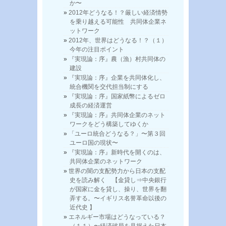
か〜
2012年どうなる！？厳しい経済情勢
を乗り越える可能性 共同体企業ネ
ットワーク
2012年、世界はどうなる！？（１）
今年の注目ポイント
『実現論：序』農（漁）村共同体の
建設
『実現論：序』企業を共同体化し、
統合機関を交代担当制にする
『実現論：序』国家紙幣によるゼロ
成長の経済運営
『実現論：序』共同体企業のネット
ワークをどう構築してゆくか
「ユーロ統合どうなる？」〜第３回
ユーロ国の現状〜
『実現論：序』新時代を開くのは、
共同体企業のネットワーク
世界の闇の支配勢力から日本の支配
史を読み解く 【金貸し⇒中央銀行
が国家に金を貸し、操り、世界を翻
弄する。〜イギリス名誉革命以後の
近代史 】
エネルギー市場はどうなっている？
（１１）〜経済破局を見据えた日本