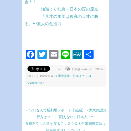
会！！
知識より知恵＝日本の匠の原点
『凡才の集団は孤高の天才に勝
る』〜素人の創造力
Facebook
Twitter
Email
Line
MeWe
共
有
List
投稿者 watami ｜ 2009-
06-09 ｜ Posted in
01.世界恐慌、日本は？
｜
3
Comments »
＜ 5/31なんで屋劇場レポート【前編】〜大衆共認の
行方は？ ・ 「闘えない」日本人！〜
食糧自立への道を探る７．２００８年米国農業法は
何を先取りしたのか？ ＞