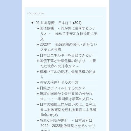
Categories
▼
01.世界恐慌、日本は？
(304)
国債危機 ～円が先に暴落するシナ
リオ ～ 極めて不安定な転換期に突
入
2023年 金融危機の深化・新たなシ
ステムの挑戦
日本はエネルギーを自給できるか
国債下落と金融危機の始まり ～新
たな秩序への序章か？～
緩和バブルの崩壊、金融危機の始ま
り
円安の構造とドルの行方
日銀はデフォルトするのか？
破綻か回避か？金利政策の分かれ
道。・・・米国債は暴落の入口へ
日本の物価上昇が緩いのは、金利上
昇→財政破綻を恐れる政府による補
助金のため
急激な円安が進む ～日本政府は
2022～2023財政破綻させるシナリ
オか？～