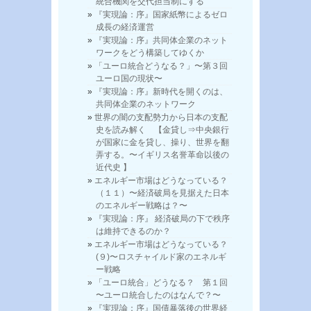
統合機関を交代担当制にする
『実現論：序』国家紙幣によるゼロ
成長の経済運営
『実現論：序』共同体企業のネット
ワークをどう構築してゆくか
「ユーロ統合どうなる？」〜第３回
ユーロ国の現状〜
『実現論：序』新時代を開くのは、
共同体企業のネットワーク
世界の闇の支配勢力から日本の支配
史を読み解く 【金貸し⇒中央銀行
が国家に金を貸し、操り、世界を翻
弄する。〜イギリス名誉革命以後の
近代史 】
エネルギー市場はどうなっている？
（１１）〜経済破局を見据えた日本
のエネルギー戦略は？〜
『実現論：序』 経済破局の下で秩序
は維持できるのか？
エネルギー市場はどうなっている？
(９)〜ロスチャイルド家のエネルギ
ー戦略
「ユーロ統合」どうなる？ 第１回
〜ユーロ統合したのはなんで？〜
『実現論：序』国債暴落後の世界経