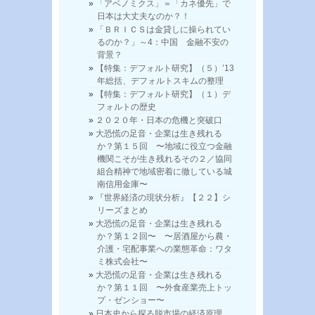
「アベノミクス」＝「カネ優先」で
日本は大丈夫なのか？！
「ＢＲＩＣＳは金貸しに操られてい
るのか？」～4：中国 金融不安の
背景？
【特集：デフォルト研究】（５）’13
年総括、デフォルトスキムの整理
【特集：デフォルト研究】（１）デ
フォルトの歴史
２０２０年・日本の危機と突破口
大恐慌の足音・企業は生き残れる
か？第１５回 〜地域に役立つ金融
機関こそが生き残れるその２／協同
組合精神で地域密着に徹している城
南信用金庫〜
『世界経済の現状分析』【２２】シ
リーズまとめ
大恐慌の足音・企業は生き残れる
か？第１２回〜 〜居酒屋から農・
介護・宅配事業への業態革命：ワタ
ミ株式会社〜
大恐慌の足音・企業は生き残れる
か？第１１回 〜外食産業売上トッ
プ・ゼンショー〜
日本史から探る脱市場の経済原理