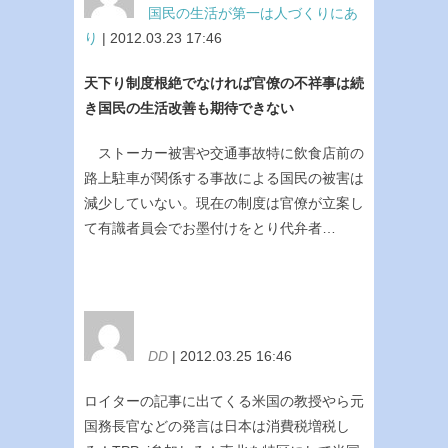
国民の生活が第一は人づくりにあ
り
| 2012.03.23 17:46
天下り制度根絶でなければ官僚の不祥事は続
き国民の生活改善も期待できない
ストーカー被害や交通事故特に飲食店前の
路上駐車が関係する事故による国民の被害は
減少していない。現在の制度は官僚が立案し
て有識者員会でお墨付けをとり代弁者…
DD
| 2012.03.25 16:46
ロイターの記事に出てくる米国の教授やら元
国務長官などの発言は日本は消費税増税し