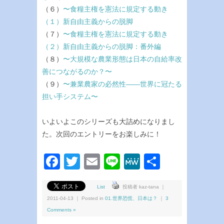
（６）
〜食糧主権を憲法に規定する動き
（１）新自由主義からの脱脚
（７）
〜食糧主権を憲法に規定する動き
（２）新自由主義からの脱脚：番外編
（８）
〜大規模な農業形態は日本の自給率改
善につながるのか？〜
（９）
〜兼業農家の必然性——世界に冠たる
担い手システム〜
いよいよこのシリーズも大詰めになりまし
た。次回のエントリーをお楽しみに！
Facebook
Twitter
Email
Line
MeWe
共
有
List
投稿者 kaz-tana ｜
2011-04-13 ｜ Posted in
01.世界恐慌、日本は？
｜
3
Comments »