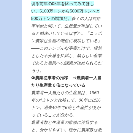
切る前年の05年を比べてみてほし
い。5100万トンから5600万トンへと
500万トンの増加だ。
多くの人は自給
率半減と聞いて、生産量が半減してい
ると勘違いしているはずだ。「ニッポ
ン農家は食糧の増産に成功している」
——このシンプルな事実だけで、漠然
とした不安感を払拭し、頼もしい産業
であると農業への認識が改められるだ
ろう。
②農業従事者の推移 ⇒農業者一人当
たり生産量６倍になっている
農業者一人当たりの生産量は、1960
年の4.3トンと比較して、06年には26
トン。過去40年で6倍も生産性があが
っていることが分かる。
農業者数と生産量の推移に注目する
と、分かりやすい。確かに農家数は激