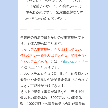
下（利益じゃない！）の農家が120万
件もあるのに対し、国内生産額にわず
か5％しか貢献していない。
事業体の構成で最も多いのが兼業農家であ
り、全体の90%に至ります。
しかしこの兼業農家、売り上げは少ないが、
多様な担い手を生み出す大きな可能性をもっ
たシステムである
ことは、
前回のエントリー
で取り上げたとおりです。
このシステムをうまく活用して、他業種との
兼業化や企業集団が兼業農企業取り組めれば
大きく可能性が開けてきます。
その上で農業従事者が減るなか、売り上げ１
億以上の事業体数、3000万以上の事業体
数、1000万以上の事業体数の合計が事業体