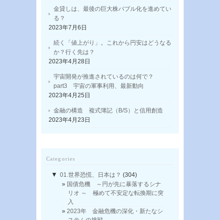
金貸しは、最後の巨大株バブル化を進めてい
る？
2023年7月6日
続く「値上がり」。これから円安はどうなる
か？行く先は？
2023年4月28日
宇宙開発が推進されているのは何で？
part3 宇宙の軍事利用、最新動向
2023年4月25日
金融の構造 複式簿記（B/S）と信用創造
2023年4月23日
Categories
▼
01.世界恐慌、日本は？
(304)
国債危機 ～円が先に暴落するシナ
リオ ～ 極めて不安定な転換期に突
入
2023年 金融危機の深化・新たなシ