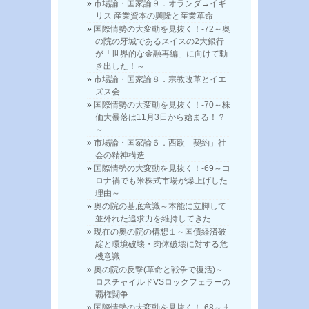
市場論・国家論９．オランダ→イギ
リス 産業資本の興隆と産業革命
国際情勢の大変動を見抜く！-72～奥
の院の牙城であるスイスの2大銀行
が「世界的な金融再編」に向けて動
き出した！～
市場論・国家論８．宗教改革とイエ
ズス会
国際情勢の大変動を見抜く！-70～株
価大暴落は11月3日から始まる！？
～
市場論・国家論６．西欧「契約」社
会の精神構造
国際情勢の大変動を見抜く！-69～コ
ロナ禍でも米株式市場が爆上げした
理由～
奥の院の基底意識～本能に立脚して
並外れた追求力を維持してきた
現在の奥の院の構想１～国債経済破
綻と環境破壊・肉体破壊に対する危
機意識
奥の院の反撃(革命と戦争で復活)～
ロスチャイルドVSロックフェラーの
覇権闘争
国際情勢の大変動を見抜く！-68～ま