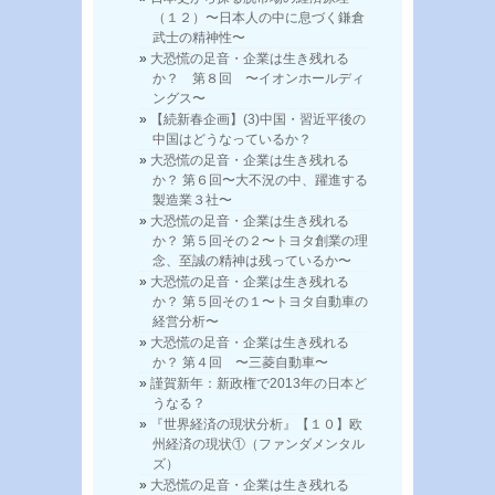
（１２）〜日本人の中に息づく鎌倉
武士の精神性〜
大恐慌の足音・企業は生き残れる
か？ 第８回 〜イオンホールディ
ングス〜
【続新春企画】(3)中国・習近平後の
中国はどうなっているか？
大恐慌の足音・企業は生き残れる
か？ 第６回〜大不況の中、躍進する
製造業３社〜
大恐慌の足音・企業は生き残れる
か？ 第５回その２〜トヨタ創業の理
念、至誠の精神は残っているか〜
大恐慌の足音・企業は生き残れる
か？ 第５回その１〜トヨタ自動車の
経営分析〜
大恐慌の足音・企業は生き残れる
か？ 第４回 〜三菱自動車〜
謹賀新年：新政権で2013年の日本ど
うなる？
『世界経済の現状分析』【１０】欧
州経済の現状①（ファンダメンタル
ズ）
大恐慌の足音・企業は生き残れる