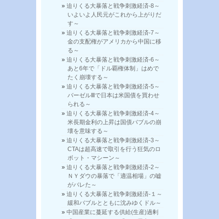
迫りくる大暴落と戦争刺激経済-8～
いよいよ人民元がこれから上がりだ
す～
迫りくる大暴落と戦争刺激経済-7～
金の支配権がアメリカから中国に移
る～
迫りくる大暴落と戦争刺激経済-6～
あと6年で「ドル覇権体制」はめで
たく崩壊する～
迫りくる大暴落と戦争刺激経済-5～
バーゼルⅢで日本は米国債を買わせ
られる～
迫りくる大暴落と戦争刺激経済-4～
米長期金利の上昇は国債バブルの崩
壊を意味する～
迫りくる大暴落と戦争刺激経済-3～
CTAは超高速で取引を行う狂気のロ
ボット・マシーン～
迫りくる大暴落と戦争刺激経済-2～
ＮＹダウの暴落で「適温相場」の嘘
がバレた～
迫りくる大暴落と戦争刺激経済-１～
緩和バブルとともに沈みゆくドル～
中国産業に蔓延する供給(生産)過剰