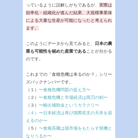
っているように誤解しがちであるが、
実際は
効率化・組織化が進んだ結果、大規模事業体
による大量な生産が可能になったと考えられ
ます。
このようにデータから見てみると
、
日本の農
業も可能性を秘めた産業である
ことが分かる
のです。
これまでの「食糧危機は来るのか？」シリー
ズバックナンバーです。
（１）
〜食糧危機問題の捉え方〜
（２）
〜食糧危機と市場経済は両刃の剣〜
（３）
〜輸出補助金というカラクリ〜
（４）
〜日本経済は再び国際収支の天井を迎
えるのか〜
（５）
〜食糧高騰は脱市場をもたらす契機と
なりうるか〜