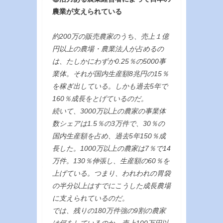
農業が支えられている
約200万の販売農家のうち、売上１億
円以上の農場・農業法人が占めるの
は、たしかにわずか0.25％の5000事
業体。それが国内生産額8兆円の15％
を稼ぎ出している。しかも過去5年で
160％成長をとげているのだ。
続いて、3000万以上の農家の事業体
数シェアは1.5％の3万件で、30％の
国内生産額を占め、過去5年150％成
長した。1000万以上の農家は7％で14
万件。130％伸張し、生産額の60％を
上げている。つまり、われわれの胃袋
の半分以上はすでにこうした成長農場
に支えられているのだ。
では、残りの180万件強の9割の農家
は何をしているのか。売上100万円以