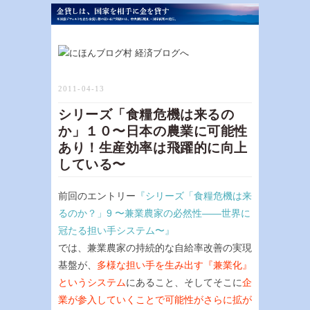
2011-04-13
シリーズ「食糧危機は来るの
か」１０〜日本の農業に可能性
あり！生産効率は飛躍的に向上
している〜
前回のエントリー
『シリーズ「食糧危機は来
るのか？」9 〜兼業農家の必然性——世界に
冠たる担い手システム〜』
では、兼業農家の持続的な自給率改善の実現
基盤が、
多様な担い手を生み出す『兼業化』
というシステム
にあること、そしてそこに
企
業が参入していくことで可能性がさらに拡が