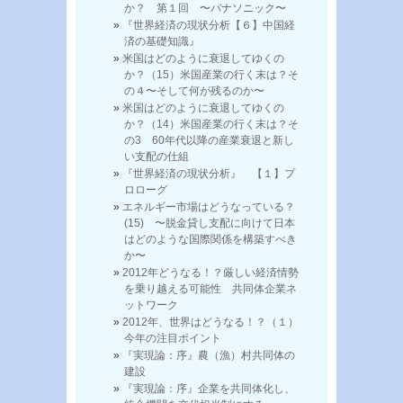
か？ 第１回 〜パナソニック〜
『世界経済の現状分析【６】中国経
済の基礎知識』
米国はどのように衰退してゆくの
か？（15）米国産業の行く末は？そ
の４〜そして何が残るのか〜
米国はどのように衰退してゆくの
か？（14）米国産業の行く末は？そ
の3 60年代以降の産業衰退と新し
い支配の仕組
『世界経済の現状分析』 【１】プ
ロローグ
エネルギー市場はどうなっている？
(15) 〜脱金貸し支配に向けて日本
はどのような国際関係を構築すべき
か〜
2012年どうなる！？厳しい経済情勢
を乗り越える可能性 共同体企業ネ
ットワーク
2012年、世界はどうなる！？（１）
今年の注目ポイント
『実現論：序』農（漁）村共同体の
建設
『実現論：序』企業を共同体化し、