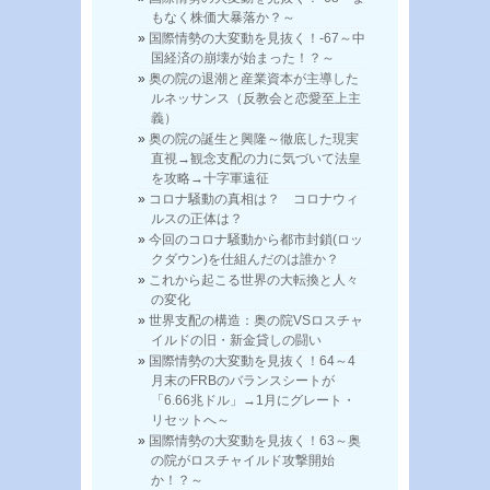
もなく株価大暴落か？～
国際情勢の大変動を見抜く！-67～中
国経済の崩壊が始まった！？～
奥の院の退潮と産業資本が主導した
ルネッサンス（反教会と恋愛至上主
義）
奥の院の誕生と興隆～徹底した現実
直視→観念支配の力に気づいて法皇
を攻略→十字軍遠征
コロナ騒動の真相は？ コロナウィ
ルスの正体は？
今回のコロナ騒動から都市封鎖(ロッ
クダウン)を仕組んだのは誰か？
これから起こる世界の大転換と人々
の変化
世界支配の構造：奥の院VSロスチャ
イルドの旧・新金貸しの闘い
国際情勢の大変動を見抜く！64～4
月末のFRBのバランスシートが
「6.66兆ドル」→1月にグレート・
リセットへ～
国際情勢の大変動を見抜く！63～奥
の院がロスチャイルド攻撃開始
か！？～