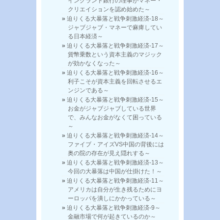
イングランド銀行の理事がマネー・
クリエイションを認め始めた～
迫りくる大暴落と戦争刺激経済-18～
ジャブジャブ・マネーで麻痺してい
る日本経済～
迫りくる大暴落と戦争刺激経済-17～
貨幣乗数という資本主義のマジック
が効かなくなった～
迫りくる大暴落と戦争刺激経済-16～
利子こそが資本主義を回転させるエ
ンジンである～
迫りくる大暴落と戦争刺激経済-15～
お金がジャブジャブしている世界
で、みんなお金がなくて困っている
～
迫りくる大暴落と戦争刺激経済-14～
ファイブ・アイズVS中国の背後には
奥の院の存在が見え隠れする～
迫りくる大暴落と戦争刺激経済-13～
今回の大暴落は中国が仕掛けた！～
迫りくる大暴落と戦争刺激経済-11～
アメリカは自分が生き残るためにヨ
ーロッパを潰しにかかっている～
迫りくる大暴落と戦争刺激経済-9～
金融市場で何が起きているのか～