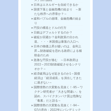
ステムの挑戦
日本はエネルギーを自給できるか
国債下落と金融危機の始まり ～新
たな秩序への序章か？～
緩和バブルの崩壊、金融危機の始ま
り
円安の構造とドルの行方
日銀はデフォルトするのか？
破綻か回避か？金利政策の分かれ
道。・・・米国債は暴落の入口へ
日本の物価上昇が緩いのは、金利上
昇→財政破綻を恐れる政府による補
助金のため
急激な円安が進む ～日本政府は
2022～2023財政破綻させるシナリ
オか？～
経済破局はなぜ起きるのか1～国債
経済は「経済成長」を演出してきた
に過ぎない～
国際情勢の大変動を見抜く！-95～ワ
クチン研究者が「大きな間違い」を
認め、スパイクタンパク質は危険な
「毒素」だと語る～
国際情勢の大変動を見抜く！-94～
G7の意向：2022年にパンデミック