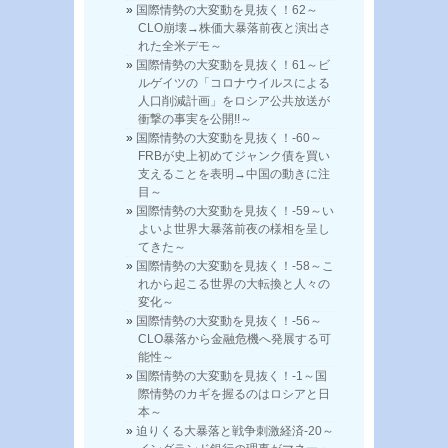
国際情勢の大変動を見抜く！62～
CLO崩壊→株価大暴落前夜と演出さ
れた全米デモ～
国際情勢の大変動を見抜く！61～ビ
ルゲイツの「コロナウイルスによる
人口削減計画」をロシア公共放送が
衝撃の事実を公開!!～
国際情勢の大変動を見抜く！-60～
FRBが史上初めてジャンク債を買い
支えることを表明→中国の動きに注
目～
国際情勢の大変動を見抜く！-59～い
よいよ世界大暴落前夜の様相を呈し
てきた～
国際情勢の大変動を見抜く！-58～こ
れから起こる世界の大転換と人々の
変化～
国際情勢の大変動を見抜く！-56～
CLO暴落から金融危機へ発展する可
能性～
国際情勢の大変動を見抜く！-1～国
際情勢のカギを握るのはロシアと日
本～
迫りくる大暴落と戦争刺激経済-20～