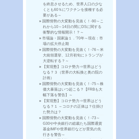
を終息させるため、世界人口の少な
くとも60％にワクチンを接種する必
要がある～
国際情勢の大変動を見抜く！-90～こ
れから10～14日の間にDSに関する
衝撃的な情報開示！？～
市場論・国家論１．'70年～現在：市
場の拡大停止期
国際情勢の大変動を見抜く！-76～米
大統領選挙、12月初旬にトランプが
大逆転する？～
【実現塾】コロナ勢力⇒世界はどう
なる？３（世界の大転換と奥の院の
計画）
国際情勢の大変動を見抜く！-75～株
価大暴落はいつ起こる？【FRBも大
幅下落を警告】～
【実現塾】コロナ勢力⇒世界はどう
なる？１ ～コロナの正体は？仕掛け
た勢力は？
国際情勢の大変動を見抜く！-73～
G30や中央銀行の総裁たち国際通貨
基金IMFや世界銀行などが景気の先
行きを警告～