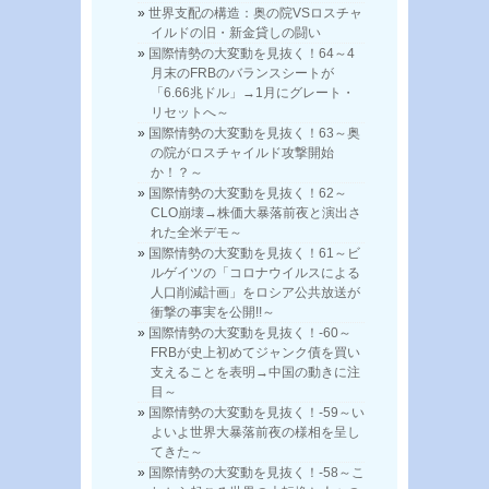
世界支配の構造：奥の院VSロスチャ
イルドの旧・新金貸しの闘い
国際情勢の大変動を見抜く！64～4
月末のFRBのバランスシートが
「6.66兆ドル」→1月にグレート・
リセットへ～
国際情勢の大変動を見抜く！63～奥
の院がロスチャイルド攻撃開始
か！？～
国際情勢の大変動を見抜く！62～
CLO崩壊→株価大暴落前夜と演出さ
れた全米デモ～
国際情勢の大変動を見抜く！61～ビ
ルゲイツの「コロナウイルスによる
人口削減計画」をロシア公共放送が
衝撃の事実を公開!!～
国際情勢の大変動を見抜く！-60～
FRBが史上初めてジャンク債を買い
支えることを表明→中国の動きに注
目～
国際情勢の大変動を見抜く！-59～い
よいよ世界大暴落前夜の様相を呈し
てきた～
国際情勢の大変動を見抜く！-58～こ