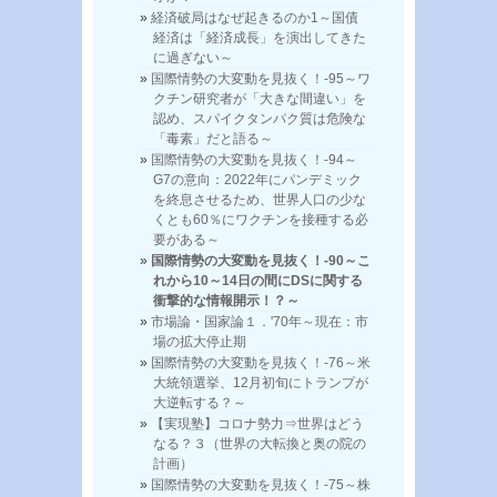
経済破局はなぜ起きるのか1～国債
経済は「経済成長」を演出してきた
に過ぎない～
国際情勢の大変動を見抜く！-95～ワ
クチン研究者が「大きな間違い」を
認め、スパイクタンパク質は危険な
「毒素」だと語る～
国際情勢の大変動を見抜く！-94～
G7の意向：2022年にパンデミック
を終息させるため、世界人口の少な
くとも60％にワクチンを接種する必
要がある～
国際情勢の大変動を見抜く！-90～こ
れから10～14日の間にDSに関する
衝撃的な情報開示！？～
市場論・国家論１．'70年～現在：市
場の拡大停止期
国際情勢の大変動を見抜く！-76～米
大統領選挙、12月初旬にトランプが
大逆転する？～
【実現塾】コロナ勢力⇒世界はどう
なる？３（世界の大転換と奥の院の
計画）
国際情勢の大変動を見抜く！-75～株