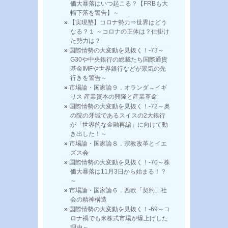
価大暴落はいつ起こる？【FRBも大
幅下落を警告】～
【実現塾】コロナ勢力⇒世界はどう
なる？１ ～コロナの正体は？仕掛け
た勢力は？
国際情勢の大変動を見抜く！-73～
G30や中央銀行の総裁たち国際通貨
基金IMFや世界銀行などが景気の先
行きを警告～
市場論・国家論９．オランダ→イギ
リス 産業資本の興隆と産業革命
国際情勢の大変動を見抜く！-72～奥
の院の牙城であるスイスの2大銀行
が「世界的な金融再編」に向けて動
き出した！～
市場論・国家論８．宗教改革とイエ
ズス会
国際情勢の大変動を見抜く！-70～株
価大暴落は11月3日から始まる！？
～
市場論・国家論６．西欧「契約」社
会の精神構造
国際情勢の大変動を見抜く！-69～コ
ロナ禍でも米株式市場が爆上げした
理由～