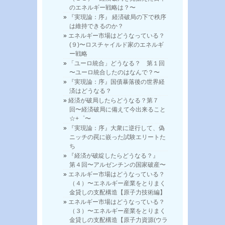
のエネルギー戦略は？〜
『実現論：序』 経済破局の下で秩序
は維持できるのか？
エネルギー市場はどうなっている？
(９)〜ロスチャイルド家のエネルギ
ー戦略
「ユーロ統合」どうなる？ 第１回
〜ユーロ統合したのはなんで？〜
『実現論：序』国債暴落後の世界経
済はどうなる？
経済が破局したらどうなる？第７
回〜経済破局に備えて今出来ること
☆+゜〜
『実現論：序』大衆に逆行して、偽
ニッチの罠に嵌った試験エリートた
ち
『経済が破綻したらどうなる？』
第４回〜アルゼンチンの国家破産〜
エネルギー市場はどうなっている？
（４）〜エネルギー産業をとりまく
金貸しの支配構造【原子力技術編】
エネルギー市場はどうなっている？
（３）〜エネルギー産業をとりまく
金貸しの支配構造【原子力資源(ウラ