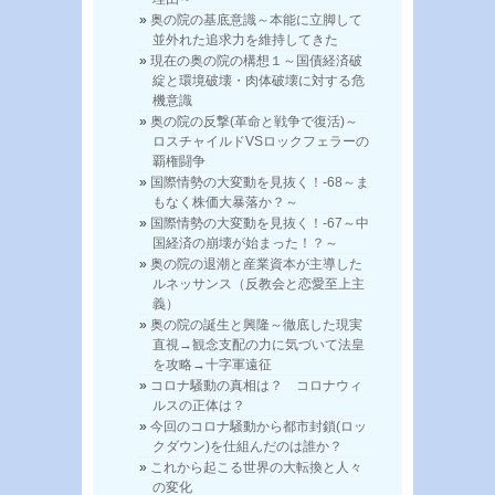
奥の院の基底意識～本能に立脚して
並外れた追求力を維持してきた
現在の奥の院の構想１～国債経済破
綻と環境破壊・肉体破壊に対する危
機意識
奥の院の反撃(革命と戦争で復活)～
ロスチャイルドVSロックフェラーの
覇権闘争
国際情勢の大変動を見抜く！-68～ま
もなく株価大暴落か？～
国際情勢の大変動を見抜く！-67～中
国経済の崩壊が始まった！？～
奥の院の退潮と産業資本が主導した
ルネッサンス（反教会と恋愛至上主
義）
奥の院の誕生と興隆～徹底した現実
直視→観念支配の力に気づいて法皇
を攻略→十字軍遠征
コロナ騒動の真相は？ コロナウィ
ルスの正体は？
今回のコロナ騒動から都市封鎖(ロッ
クダウン)を仕組んだのは誰か？
これから起こる世界の大転換と人々
の変化