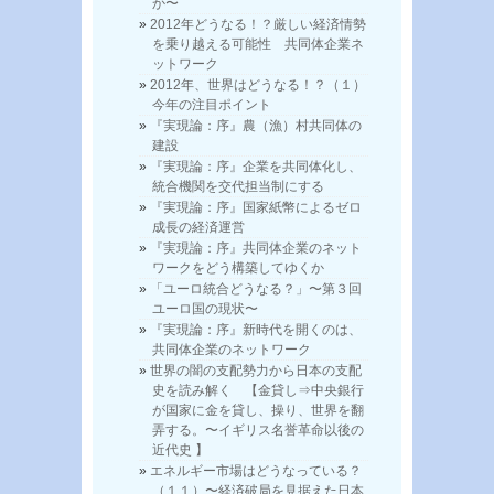
か〜
2012年どうなる！？厳しい経済情勢
を乗り越える可能性 共同体企業ネ
ットワーク
2012年、世界はどうなる！？（１）
今年の注目ポイント
『実現論：序』農（漁）村共同体の
建設
『実現論：序』企業を共同体化し、
統合機関を交代担当制にする
『実現論：序』国家紙幣によるゼロ
成長の経済運営
『実現論：序』共同体企業のネット
ワークをどう構築してゆくか
「ユーロ統合どうなる？」〜第３回
ユーロ国の現状〜
『実現論：序』新時代を開くのは、
共同体企業のネットワーク
世界の闇の支配勢力から日本の支配
史を読み解く 【金貸し⇒中央銀行
が国家に金を貸し、操り、世界を翻
弄する。〜イギリス名誉革命以後の
近代史 】
エネルギー市場はどうなっている？
（１１）〜経済破局を見据えた日本