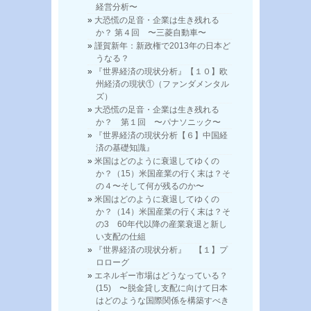
経営分析〜
大恐慌の足音・企業は生き残れる
か？ 第４回 〜三菱自動車〜
謹賀新年：新政権で2013年の日本ど
うなる？
『世界経済の現状分析』【１０】欧
州経済の現状①（ファンダメンタル
ズ）
大恐慌の足音・企業は生き残れる
か？ 第１回 〜パナソニック〜
『世界経済の現状分析【６】中国経
済の基礎知識』
米国はどのように衰退してゆくの
か？（15）米国産業の行く末は？そ
の４〜そして何が残るのか〜
米国はどのように衰退してゆくの
か？（14）米国産業の行く末は？そ
の3 60年代以降の産業衰退と新し
い支配の仕組
『世界経済の現状分析』 【１】プ
ロローグ
エネルギー市場はどうなっている？
(15) 〜脱金貸し支配に向けて日本
はどのような国際関係を構築すべき