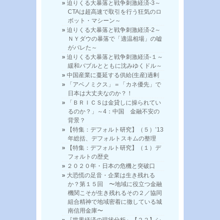
迫りくる大暴落と戦争刺激経済-3～
CTAは超高速で取引を行う狂気のロ
ボット・マシーン～
迫りくる大暴落と戦争刺激経済-2～
ＮＹダウの暴落で「適温相場」の嘘
がバレた～
迫りくる大暴落と戦争刺激経済-１～
緩和バブルとともに沈みゆくドル～
中国産業に蔓延する供給(生産)過剰
「アベノミクス」＝「カネ優先」で
日本は大丈夫なのか？！
「ＢＲＩＣＳは金貸しに操られてい
るのか？」～4：中国 金融不安の
背景？
【特集：デフォルト研究】（５）’13
年総括、デフォルトスキムの整理
【特集：デフォルト研究】（１）デ
フォルトの歴史
２０２０年・日本の危機と突破口
大恐慌の足音・企業は生き残れる
か？第１５回 〜地域に役立つ金融
機関こそが生き残れるその２／協同
組合精神で地域密着に徹している城
南信用金庫〜
『世界経済の現状分析』【２２】シ