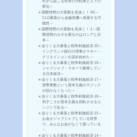
れから起こる世界の大転換と人々の
変化～
国際情勢の大変動を見抜く！-56～
CLO暴落から金融危機へ発展する可
能性～
国際情勢の大変動を見抜く！-1～国
際情勢のカギを握るのはロシアと日
本～
迫りくる大暴落と戦争刺激経済-20～
イングランド銀行の理事がマネー・
クリエイションを認め始めた～
迫りくる大暴落と戦争刺激経済-18～
ジャブジャブ・マネーで麻痺してい
る日本経済～
迫りくる大暴落と戦争刺激経済-17～
貨幣乗数という資本主義のマジック
が効かなくなった～
迫りくる大暴落と戦争刺激経済-16～
利子こそが資本主義を回転させるエ
ンジンである～
迫りくる大暴落と戦争刺激経済-15～
お金がジャブジャブしている世界
で、みんなお金がなくて困っている
～
迫りくる大暴落と戦争刺激経済-14～