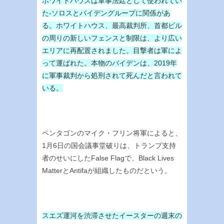
ホワイトハウスは軍事法廷として使われてい
た-ソロスとバイデングループに関係があ
る。ホワイトハウス、最高裁判所、首都ビル
の周りの新しいフェンスと制限は、より広い
エリアに再配置されました。目撃者は軍によ
って運ばれた。本物のバイデンは、2019年
に軍事裁判から処刑されて死んだと言われて
いる。
ペンタゴンのマイク・フリン将軍によると、
1月6日の国会議事堂破りは、トランプ支持
者のせいにしたFalse Flagで、Black Lives
MatterとAntifaが組織したものだという。
スエズ運河を渋滞させたイースターの週末の