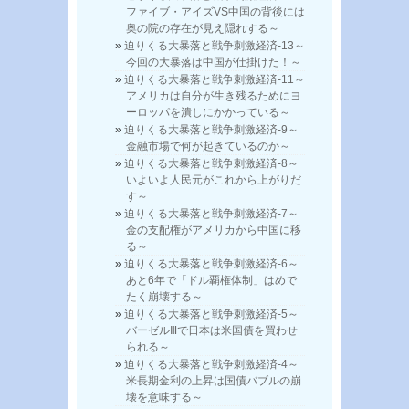
ファイブ・アイズVS中国の背後には
奥の院の存在が見え隠れする～
迫りくる大暴落と戦争刺激経済-13～
今回の大暴落は中国が仕掛けた！～
迫りくる大暴落と戦争刺激経済-11～
アメリカは自分が生き残るためにヨ
ーロッパを潰しにかかっている～
迫りくる大暴落と戦争刺激経済-9～
金融市場で何が起きているのか～
迫りくる大暴落と戦争刺激経済-8～
いよいよ人民元がこれから上がりだ
す～
迫りくる大暴落と戦争刺激経済-7～
金の支配権がアメリカから中国に移
る～
迫りくる大暴落と戦争刺激経済-6～
あと6年で「ドル覇権体制」はめで
たく崩壊する～
迫りくる大暴落と戦争刺激経済-5～
バーゼルⅢで日本は米国債を買わせ
られる～
迫りくる大暴落と戦争刺激経済-4～
米長期金利の上昇は国債バブルの崩
壊を意味する～