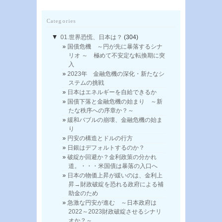
Categories
▼
01.世界恐慌、日本は？
(304)
国債危機 ～円が先に暴落するシナ
リオ ～ 極めて不安定な転換期に突
入
2023年 金融危機の深化・新たなシ
ステムの挑戦
日本はエネルギーを自給できるか
国債下落と金融危機の始まり ～新
たな秩序への序章か？～
緩和バブルの崩壊、金融危機の始ま
り
円安の構造とドルの行方
日銀はデフォルトするのか？
破綻か回避か？金利政策の分かれ
道。・・・米国債は暴落の入口へ
日本の物価上昇が緩いのは、金利上
昇→財政破綻を恐れる政府による補
助金のため
急激な円安が進む ～日本政府は
2022～2023財政破綻させるシナリ
オか？～