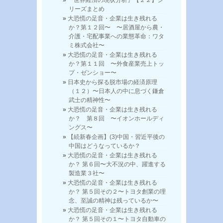
リーズまとめ
大恐慌の足音・企業は生き残れる
か？第１２回〜 〜居酒屋から農・
介護・宅配事業への業態革命：ワタ
ミ株式会社〜
大恐慌の足音・企業は生き残れる
か？第１１回 〜外食産業売上トッ
プ・ゼンショー〜
日本史から探る脱市場の経済原理
（１２）〜日本人の中に息づく鎌倉
武士の精神性〜
大恐慌の足音・企業は生き残れる
か？ 第８回 〜イオンホールディ
ングス〜
【続新春企画】(3)中国・習近平後の
中国はどうなっているか？
大恐慌の足音・企業は生き残れる
か？ 第６回〜大不況の中、躍進する
製造業３社〜
大恐慌の足音・企業は生き残れる
か？ 第５回その２〜トヨタ創業の理
念、至誠の精神は残っているか〜
大恐慌の足音・企業は生き残れる
か？ 第５回その１〜トヨタ自動車の