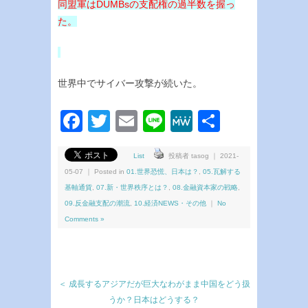
同盟軍はDUMBsの支配権の過半数を握っ
た。
世界中でサイバー攻撃が続いた。
Facebook
Twitter
Email
Line
MeWe
共
有
List
投稿者 tasog ｜ 2021-
05-07 ｜ Posted in
01.世界恐慌、日本は？
,
05.瓦解する
基軸通貨
,
07.新・世界秩序とは？
,
08.金融資本家の戦略
,
09.反金融支配の潮流
,
10.経済NEWS・その他
｜
No
Comments »
＜ 成長するアジアだが巨大なわがまま中国をどう扱
うか？日本はどうする？