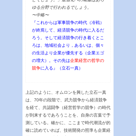
ゆる分野で行われるでしょう。
〜中略〜
『これからは軍事競争の時代（冷戦）
が終焉して、経済競争の時代に入るだ
ろう。そして経済競争の行き着くとこ
ろは、地域社会より，あるいは、個々
の生活より企業が優先する（企業エゴ
の増大）。その先は
企業経営の哲学の
競争
に入る』（立石一真）
上記のように、オムロンを興した立石一真
は、70年の段階で、武力競争から経済競争
を経て、共認闘争（経営哲学の競争）の時代
が到来するであろうことを、自身の言葉で予
測している。確かに、ここまで時代潮流が的
確に読めていれば、技術開発の照準も企業経