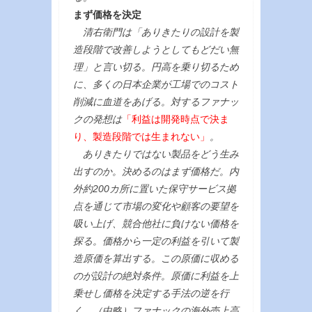
まず価格を決定
清右衛門は「ありきたりの設計を製
造段階で改善しようとしてもどだい無
理」と言い切る。円高を乗り切るため
に、多くの日本企業が工場でのコスト
削減に血道をあげる。対するファナッ
クの発想は
「利益は開発時点で決ま
り、製造段階では生まれない」
。
ありきたりではない製品をどう生み
出すのか。決めるのはまず価格だ。内
外約200カ所に置いた保守サービス拠
点を通じて市場の変化や顧客の要望を
吸い上げ、競合他社に負けない価格を
探る。価格から一定の利益を引いて製
造原価を算出する。この原価に収める
のが設計の絶対条件。原価に利益を上
乗せし価格を決定する手法の逆を行
く。（中略）ファナックの海外売上高