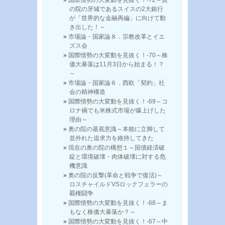
の院の牙城であるスイスの2大銀行
が「世界的な金融再編」に向けて動
き出した！～
市場論・国家論８．宗教改革とイエ
ズス会
国際情勢の大変動を見抜く！-70～株
価大暴落は11月3日から始まる！？
～
市場論・国家論６．西欧「契約」社
会の精神構造
国際情勢の大変動を見抜く！-69～コ
ロナ禍でも米株式市場が爆上げした
理由～
奥の院の基底意識～本能に立脚して
並外れた追求力を維持してきた
現在の奥の院の構想１～国債経済破
綻と環境破壊・肉体破壊に対する危
機意識
奥の院の反撃(革命と戦争で復活)～
ロスチャイルドVSロックフェラーの
覇権闘争
国際情勢の大変動を見抜く！-68～ま
もなく株価大暴落か？～
国際情勢の大変動を見抜く！-67～中