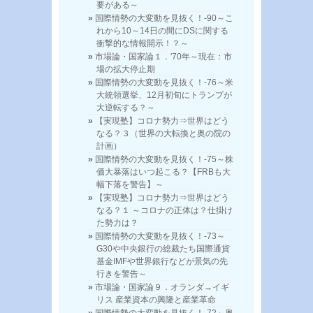
要がある～
国際情勢の大変動を見抜く！-90～こ
れから10～14日の間にDSに関する
衝撃的な情報開示！？～
市場論・国家論１．'70年～現在：市
場の拡大停止期
国際情勢の大変動を見抜く！-76～米
大統領選挙、12月初旬にトランプが
大逆転する？～
【実現塾】コロナ勢力⇒世界はどう
なる？３（世界の大転換と奥の院の
計画）
国際情勢の大変動を見抜く！-75～株
価大暴落はいつ起こる？【FRBも大
幅下落を警告】～
【実現塾】コロナ勢力⇒世界はどう
なる？１ ～コロナの正体は？仕掛け
た勢力は？
国際情勢の大変動を見抜く！-73～
G30や中央銀行の総裁たち国際通貨
基金IMFや世界銀行などが景気の先
行きを警告～
市場論・国家論９．オランダ→イギ
リス 産業資本の興隆と産業革命
国際情勢の大変動を見抜く！-72～奥