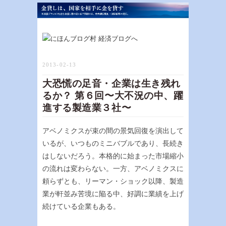
2013-02-13
大恐慌の足音・企業は生き残れ
るか？ 第６回〜大不況の中、躍
進する製造業３社〜
アベノミクスが束の間の景気回復を演出して
いるが、いつものミニバブルであり、長続き
はしないだろう。本格的に始まった市場縮小
の流れは変わらない。一方、アベノミクスに
頼らずとも、リーマン・ショック以降、製造
業が軒並み苦境に陥る中、好調に業績を上げ
続けている企業もある。