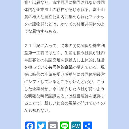
業とは異なり、市場原理に翻弄されない共同
体的な企業風土の存在が感じられる。富士山
麓の雄大な国立公園内に集められたファナッ
クの建物群などは、かつての村落共同体のよ
うな風情すらある。
２１世紀に入って、従来の労使関係や株主利
益第一主義ではなく、生産を担う社員が社内
や顧客との共認充足を原動力に主体的に経営
を担っていく
共同体的企業
が増えている。現
在は時代の空気を受け感覚的に共同体的経営
にシフトしているところが殆んどだが、こう
した企業群が、今回紹介した３社が持つよう
な明確な時代認識あるいは経営理論を獲得す
ることで、新しい社会の展望が開けていくの
かも知れない。
Facebook
Twitter
Email
Line
MeWe
共