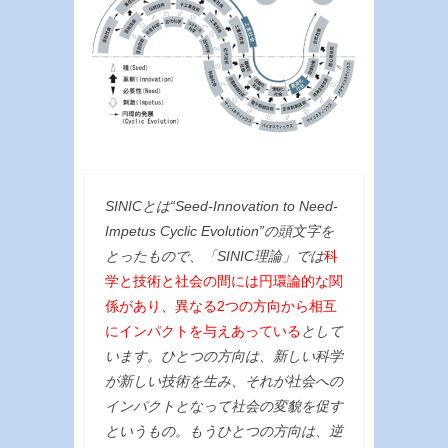
SINICとは“Seed-Innovation to Need-
Impetus Cyclic Evolution”の頭文字を
とったもので、「SINIC理論」では
科
学と技術と社会の間には円環論的な関
係があり、異なる2つの方向から相互
にインパクトを与えあっている
として
います。ひとつの方向は、新しい科学
が新しい技術を生み、それが社会への
インパクトとなって社会の変貌を促す
というもの。もうひとつの方向は、逆