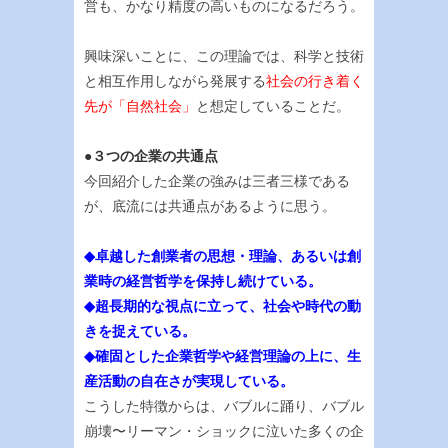
営も、かなり精度の高いものになるだろう。
興味深いことに、この理論では、科学と技術
と相互作用しながら発展する
社会の行き着く
先が「自然社会」
と想定していることだ。
●３つの企業の共通点
今回紹介した企業の強みは三者三様である
が、底流には共通点があるように思う。
◆卓越した創業者の思想・理論、あるいは創
業時の経営哲学を保持し続けている。
◆超長期的な視点に立って、社会や時代の動
きを捉えている。
◆確固とした企業哲学や経営理論の上に、生
産活動の自在さが実現している。
こうした特徴からは、バブルに踊り、バブル
崩壊〜リーマン・ショックに泣いた多くの企