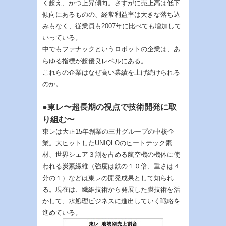
く超え、かつ上昇傾向。さすがに売上高は低下
傾向にあるものの、経常利益率は大きな落ち込
みもなく、従業員も2007年に比べても増加して
いっている。
中でもファナックというロボットの企業は、あ
らゆる指標が超優良レベルにある。
これらの企業はなぜ高い業績を上げ続けられる
のか。
●東レ〜超長期の視点で技術開発に取
り組む〜
東レは大正15年創業の三井グループの中核企
業。大ヒットしたUNIQLOのヒートテック素
材、世界シェア３割を占める航空機の機体に使
われる炭素繊維（強度は鉄の１０倍、重さは４
分の１）などは東レの開発成果として知られ
る。現在は、繊維技術から発展した膜技術を活
かして、水処理ビジネスに進出していく戦略を
進めている。