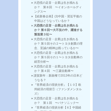
大恐慌の足音・企業は生き残れる
か？ 第８回 〜イオンホールディ
ングス〜
【続新春企画】(3)中国・習近平後の
中国はどうなっているか？
大恐慌の足音・企業は生き残れる
か？ 第６回〜大不況の中、躍進する
製造業３社〜
大恐慌の足音・企業は生き残れる
か？ 第５回その２〜トヨタ創業の理
念、至誠の精神は残っているか〜
大恐慌の足音・企業は生き残れる
か？ 第５回その１〜トヨタ自動車の
経営分析〜
大恐慌の足音・企業は生き残れる
か？ 第４回 〜三菱自動車〜
謹賀新年：新政権で2013年の日本ど
うなる？
『世界経済の現状分析』【１０】欧
州経済の現状①（ファンダメンタル
ズ）
大恐慌の足音・企業は生き残れる
か？ 第１回 〜パナソニック〜
『世界経済の現状分析【６】中国経