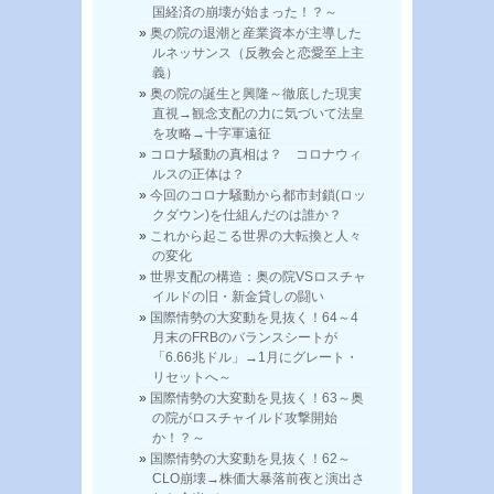
国経済の崩壊が始まった！？～
奥の院の退潮と産業資本が主導した
ルネッサンス（反教会と恋愛至上主
義）
奥の院の誕生と興隆～徹底した現実
直視→観念支配の力に気づいて法皇
を攻略→十字軍遠征
コロナ騒動の真相は？ コロナウィ
ルスの正体は？
今回のコロナ騒動から都市封鎖(ロッ
クダウン)を仕組んだのは誰か？
これから起こる世界の大転換と人々
の変化
世界支配の構造：奥の院VSロスチャ
イルドの旧・新金貸しの闘い
国際情勢の大変動を見抜く！64～4
月末のFRBのバランスシートが
「6.66兆ドル」→1月にグレート・
リセットへ～
国際情勢の大変動を見抜く！63～奥
の院がロスチャイルド攻撃開始
か！？～
国際情勢の大変動を見抜く！62～
CLO崩壊→株価大暴落前夜と演出さ