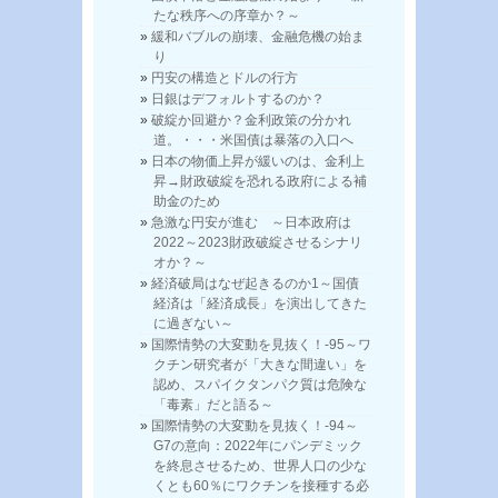
たな秩序への序章か？～
緩和バブルの崩壊、金融危機の始ま
り
円安の構造とドルの行方
日銀はデフォルトするのか？
破綻か回避か？金利政策の分かれ
道。・・・米国債は暴落の入口へ
日本の物価上昇が緩いのは、金利上
昇→財政破綻を恐れる政府による補
助金のため
急激な円安が進む ～日本政府は
2022～2023財政破綻させるシナリ
オか？～
経済破局はなぜ起きるのか1～国債
経済は「経済成長」を演出してきた
に過ぎない～
国際情勢の大変動を見抜く！-95～ワ
クチン研究者が「大きな間違い」を
認め、スパイクタンパク質は危険な
「毒素」だと語る～
国際情勢の大変動を見抜く！-94～
G7の意向：2022年にパンデミック
を終息させるため、世界人口の少な
くとも60％にワクチンを接種する必