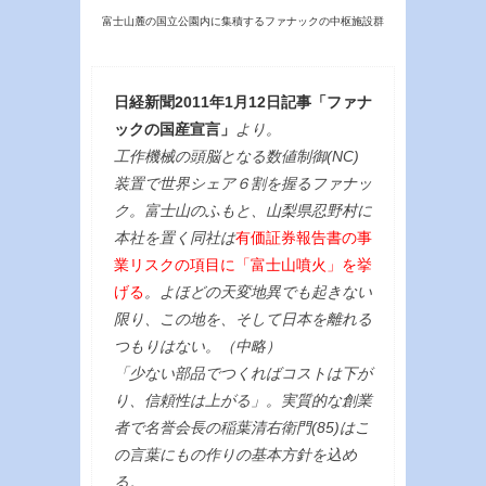
富士山麓の国立公園内に集積するファナックの中枢施設群
日経新聞2011年1月12日記事「ファナ
ックの国産宣言」
より。
工作機械の頭脳となる数値制御(NC)
装置で世界シェア６割を握るファナッ
ク。富士山のふもと、山梨県忍野村に
本社を置く同社は
有価証券報告書の事
業リスクの項目に「富士山噴火」を挙
げる
。よほどの天変地異でも起きない
限り、この地を、そして日本を離れる
つもりはない。（中略）
「少ない部品でつくればコストは下が
り、信頼性は上がる」。実質的な創業
者で名誉会長の稲葉清右衛門(85)はこ
の言葉にもの作りの基本方針を込め
る。