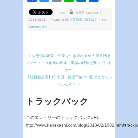
有
List
投稿者 s.tanaka ｜
2013-02-13 ｜ Posted in
01.世界恐慌、日本は？
｜
No
Comments »
＜ 大恐慌の足音・企業は生き残れるか？ 第５回そ
の２〜トヨタ創業の理念、至誠の精神は残っている
か〜
【続新春企画】(3)中国・習近平後の中国はどうなっ
ているか？ ＞
トラックバック
このエントリーのトラックバックURL:
http://www.kanekashi.com/blog/2013/02/1982.html/trackb