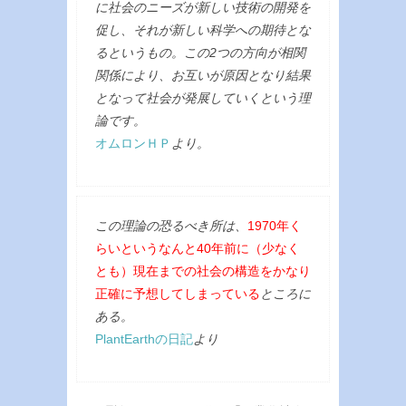
に社会のニーズが新しい技術の開発を
促し、それが新しい科学への期待とな
るというもの。この2つの方向が相関
関係により、お互いが原因となり結果
となって社会が発展していくという理
論です。
オムロンＨＰ
より。
この理論の恐るべき所は、
1970年く
らいというなんと40年前に（少なく
とも）現在までの社会の構造をかなり
正確に予想してしまっている
ところに
ある。
PlantEarthの日記
より