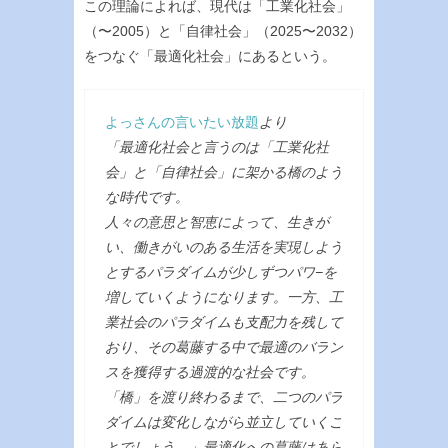
この理論によれば、現代は「工業化社会」
（〜2005）と「自律社会」（2025〜2032）
をつなぐ「最適化社会」にあるという。
よっさんの言いたい放題
より
「最適化社会と言うのは「工業化社
会」と「自律社会」に架かる橋のよう
な時代です。
人々の意思と智恵によって、生きが
い、働きがいのある生活を実現しよう
とするパラダイムが少しずつパワ−を
増していくようになります。一方、工
業社会のパラダイムも支配力を残して
おり、その葛藤する中で最適のバラン
スを獲得する過渡的な社会です。
「橋」を渡り終わるまで、二つのパラ
ダイムは変化しながら並立していくこ
とでしょう。」最適化への葛藤はあら