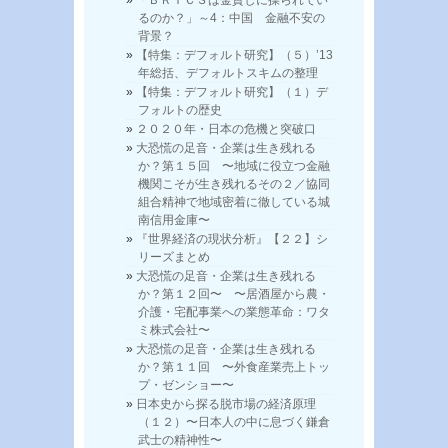
るのか？」～4：中国 金融不安の
背景？
【特集：デフォルト研究】（５）’13
年総括、デフォルトスキムの整理
【特集：デフォルト研究】（１）デ
フォルトの歴史
２０２０年・日本の危機と突破口
大恐慌の足音・企業は生き残れる
か？第１５回 〜地域に役立つ金融
機関こそが生き残れるその２／協同
組合精神で地域密着に徹している城
南信用金庫〜
『世界経済の現状分析』【２２】シ
リーズまとめ
大恐慌の足音・企業は生き残れる
か？第１２回〜 〜居酒屋から農・
介護・宅配事業への業態革命：ワタ
ミ株式会社〜
大恐慌の足音・企業は生き残れる
か？第１１回 〜外食産業売上トッ
プ・ゼンショー〜
日本史から探る脱市場の経済原理
（１２）〜日本人の中に息づく鎌倉
武士の精神性〜