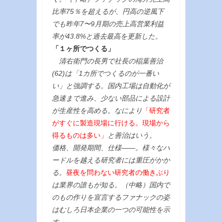
比率75％を超えるが、円高の逆風下
でも昨年7〜9月期の売上高営業利益
率が43.8%と過去最高を更新した。
「１ヶ所でつくる」
清右衛門の長男で社長の稲葉善治
(62)は「1カ所でつくるのが一番い
い」と強調する。国内工場は自動化が
急速まで進み、少ない部品による設計
が生産性を高める。なにより
「研究者
がすぐに製造現場に行ける。現場から
得るものは多い」
と善治はいう。
価格、開発期間、仕様——。様々なハ
ードルを越える研究者には重圧がかか
る。
昼夜を問わない研究者の働きぶり
は業界の誰もが知る。（中略）国内で
のもの作りを宣言するファナックの姿
はむしろ日本企業の一つの可能性を示