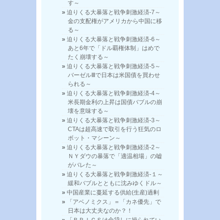
す～
迫りくる大暴落と戦争刺激経済-7～
金の支配権がアメリカから中国に移
る～
迫りくる大暴落と戦争刺激経済-6～
あと6年で「ドル覇権体制」はめで
たく崩壊する～
迫りくる大暴落と戦争刺激経済-5～
バーゼルⅢで日本は米国債を買わせ
られる～
迫りくる大暴落と戦争刺激経済-4～
米長期金利の上昇は国債バブルの崩
壊を意味する～
迫りくる大暴落と戦争刺激経済-3～
CTAは超高速で取引を行う狂気のロ
ボット・マシーン～
迫りくる大暴落と戦争刺激経済-2～
ＮＹダウの暴落で「適温相場」の嘘
がバレた～
迫りくる大暴落と戦争刺激経済-１～
緩和バブルとともに沈みゆくドル～
中国産業に蔓延する供給(生産)過剰
「アベノミクス」＝「カネ優先」で
日本は大丈夫なのか？！
「ＢＲＩＣＳは金貸しに操られてい