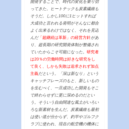
開発することで、時代の変化を乗り切
ってきた。ヒートテックも炭素繊維も
そうだ。しかし100に1ヒットすれば
大成功と言われる発明がそんなに都合
よく出来るわけではなく、それを見込
んだ
「超継続は革新」の経営方針
があ
り、超長期の研究開発体制が整備され
ていたからこそ可能になった。
研究者
は20％の労働時間は好きな研究をし
て良く、しかも失敗は追求されず加点
主義
だという。「深は新なり」という
キャッチフレーズのもと、新しいもの
を生むべく、一旦成功した開発もそこ
で終わらせずに更に深めるのだとい
う。そういう自由闊達な風土がいろい
ろな新素材を生んだ。炭素繊維も最初
は使い道が分からず、釣竿やゴルフク
ラブに使われ、現在の航空機の機体に