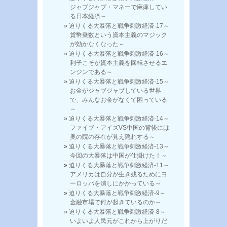
ジャブジャブ・マネーで麻痺してい
る日本経済～
迫りくる大暴落と戦争刺激経済-17～
貨幣乗数という資本主義のマジック
が効かなくなった～
迫りくる大暴落と戦争刺激経済-16～
利子こそが資本主義を回転させるエ
ンジンである～
迫りくる大暴落と戦争刺激経済-15～
お金がジャブジャブしている世界
で、みんなお金がなくて困っている
～
迫りくる大暴落と戦争刺激経済-14～
ファイブ・アイズVS中国の背後には
奥の院の存在が見え隠れする～
迫りくる大暴落と戦争刺激経済-13～
今回の大暴落は中国が仕掛けた！～
迫りくる大暴落と戦争刺激経済-11～
アメリカは自分が生き残るためにヨ
ーロッパを潰しにかかっている～
迫りくる大暴落と戦争刺激経済-9～
金融市場で何が起きているのか～
迫りくる大暴落と戦争刺激経済-8～
いよいよ人民元がこれから上がりだ