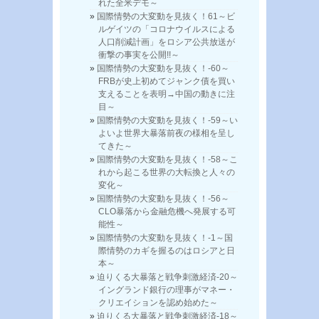
れた全米デモ～
国際情勢の大変動を見抜く！61～ビ
ルゲイツの「コロナウイルスによる
人口削減計画」をロシア公共放送が
衝撃の事実を公開!!～
国際情勢の大変動を見抜く！-60～
FRBが史上初めてジャンク債を買い
支えることを表明→中国の動きに注
目～
国際情勢の大変動を見抜く！-59～い
よいよ世界大暴落前夜の様相を呈し
てきた～
国際情勢の大変動を見抜く！-58～こ
れから起こる世界の大転換と人々の
変化～
国際情勢の大変動を見抜く！-56～
CLO暴落から金融危機へ発展する可
能性～
国際情勢の大変動を見抜く！-1～国
際情勢のカギを握るのはロシアと日
本～
迫りくる大暴落と戦争刺激経済-20～
イングランド銀行の理事がマネー・
クリエイションを認め始めた～
迫りくる大暴落と戦争刺激経済-18～