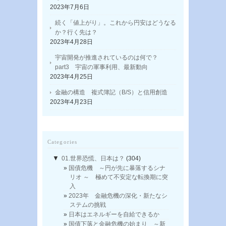
2023年7月6日
続く「値上がり」。これから円安はどうなる
か？行く先は？
2023年4月28日
宇宙開発が推進されているのは何で？
part3 宇宙の軍事利用、最新動向
2023年4月25日
金融の構造 複式簿記（B/S）と信用創造
2023年4月23日
Categories
▼
01.世界恐慌、日本は？
(304)
国債危機 ～円が先に暴落するシナ
リオ ～ 極めて不安定な転換期に突
入
2023年 金融危機の深化・新たなシ
ステムの挑戦
日本はエネルギーを自給できるか
国債下落と金融危機の始まり ～新