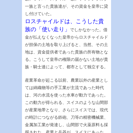
一族と言った貴族達が、その資金を皇帝に貸
し付けていた。
ロスチャイルドは、こうした貴
族の「使い走り」
でしかなかった。借
金が払えなくなった皇帝からロスチャイルド
が担保の土地を取り上げると、当然、その土
地は、資金提供者であった貴族の所有物とな
る。こうして皇帝の権限の届かない土地が貴
族・騎士達によって、都市として独立する。
産業革命が起こる以前、農業以外の産業とし
ては綿織物等の手工業が主流であった時代
は、河の水流を使った水車が動力であった。
この動力が得られる、スイスのような山間部
が産業地帯となり、さらにスイスでは、現代
の時計につながる鉄砲、刀等の精密機械業、
金属加工業が発達し、山間部で火薬原料も採
掘された。産業と兵器が、スイスにあった。