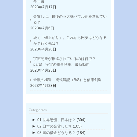
帯一路
2023年7月17日
金貸しは、最後の巨大株バブル化を進めてい
る？
2023年7月6日
続く「値上がり」。これから円安はどうなる
か？行く先は？
2023年4月28日
宇宙開発が推進されているのは何で？
part3 宇宙の軍事利用、最新動向
2023年4月25日
金融の構造 複式簿記（B/S）と信用創造
2023年4月23日
Categories
►
01.世界恐慌、日本は？
(304)
►
02.日本の金貸したち
(105)
►
03.国の借金どうなる？
(184)