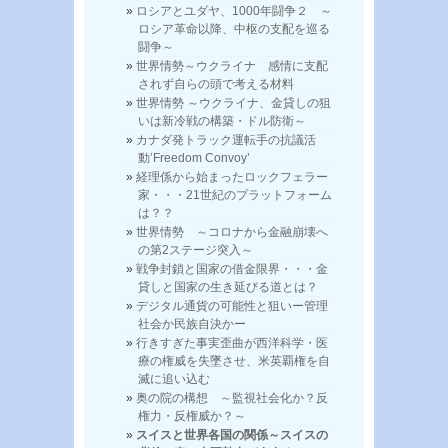
ロシアとユダヤ、1000年闘争２ ～
ロシア革命以降、中枢の支配を巡る
闘争～
世界情勢～ウクライナ 感情に支配
されず自らの頭で考える材料
世界情勢 ～ウクライナ、金貸しの狙
いは新冷戦の構築・ドル防衛～
カナダ発トラック運転手の抗議活
動’Freedom Convoy’
経理係から始まったロックフェラー
家・・・21世紀のプラットフォーム
は？？
世界情勢 ～コロナから金融崩壊へ
の第2ステージ突入～
戦争封鎖と国家の借金限界・・・金
貸しと国家の生き延びる道とは？
デジタル通貨の可能性と狙いー管理
社会か民族自決かー
行きすぎた事実歪曲が西洋科学・医
療の権威を失墜させ、米英覇権を自
滅に追い込む
奥の院の構想 ～監視社会化か？反
権力・反権威か？～
スイスと世界各国の関係～スイスの