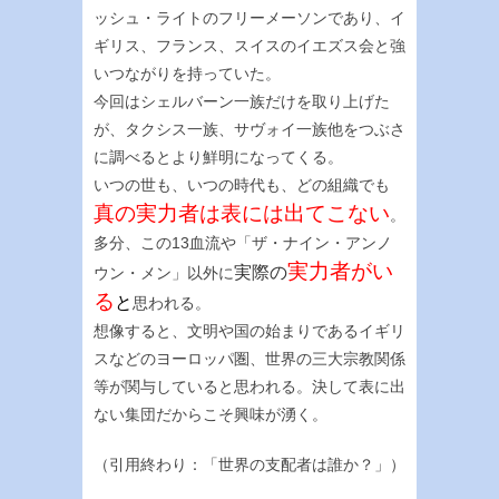
ッシュ・ライトのフリーメーソンであり、イ
ギリス、フランス、スイスのイエズス会と強
いつながりを持っていた。
今回はシェルバーン一族だけを取り上げた
が、タクシス一族、サヴォイ一族他をつぶさ
に調べるとより鮮明になってくる。
いつの世も、いつの時代も、どの組織でも
真の実力者は表には出てこない
。
多分、この13血流や「ザ・ナイン・アンノ
実力者
がい
実際の
ウン・メン」以外に
る
と
思われる。
想像すると、文明や国の始まりであるイギリ
スなどのヨーロッパ圏、世界の三大宗教関係
等が関与していると思われる。決して表に出
ない集団だからこそ興味が湧く。
（引用終わり：「世界の支配者は誰か？」）