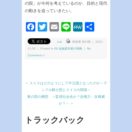
の院」が今何を考えているのか、目的と現代
の動きを追っていきたい。
Facebook
Twitter
Email
Line
MeWe
共
有
List
投稿者 前の院 ｜ 2021-
11-30 ｜ Posted in
08.金融資本家の戦略
｜
No
Comments »
＜ スイスはどのようにして中立国となったのか～テ
ンプル騎士団とスイスの関係～
奥の院の構想 ～監視社会化か？反権力・反権威
か？～ ＞
トラックバック