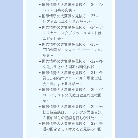
国際情勢の大変動を見抜く！-36～シ
ベリア出兵の真実～
国際情勢の大変動を見抜く！-35～ロ
シア革命はユダヤ革命だった～
国際情勢の大変動を見抜く！-34～ア
メリカのエスタブリッシュメントは
ユダヤ社会～
国際情勢の大変動を見抜く！-33～
FRB創設が「ディープステート」の
基盤～
国際情勢の大変動を見抜く！-32～多
文化共生という国家分断化作戦～
国際情勢の大変動を見抜く！-31～金
貸しが目指すグローバル市場化は社
会主義による世界統一～
国際情勢の大変動を見抜く！-30～グ
ローバリストの天敵は健全な主権国
家～
国際情勢の大変動を見抜く！-29～米
朝首脳会談は、トランプが民族自決
の北朝鮮との協調を持ちかけた～
国際情勢の大変動を見抜く！-28～普
通の国家として考えると見誤る中国
～