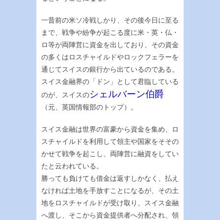
一昔前の米ソ冷戦しかり、その後今日に至る
まで、戦争や紛争が起こる度に米・英・仏・
ロ等が両陣営に資金を出しており、その資金
の多くはロスチャイルドやロックフェラーを
通じてスイスの銀行から出ているのである。
スイス金融界の「ドン」として君臨している
シェルバーン伯爵
のが、スイスの
（元、英国情報部のトップ）。
スイス金融は世界の富豪から資金を集め、ロ
スチャイルドを利用して領主や国家をそその
かせて戦争を起こし、両陣営に融資をしてい
たと云われている。
勝っても負けても借金は返すしかなく、払え
なければ土地を手放すことになるが、その土
地をロスチャイルドが受け取り、スイス金融
へ渡し、そこから資金提供者へ分配され、領