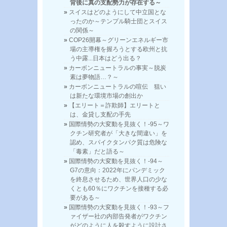
背後に真の支配勢力が存在する～
スイスはどのようにして中立国とな
ったのか～テンプル騎士団とスイス
の関係～
COP26開幕～グリーンエネルギー市
場の主導権を握ろうとする欧州と抗
う中露...日本はどう出る？
カーボンニュートラルの事実～脱炭
素は夢物語…？～
カーボンニュートラルの喧伝 狙い
は新たな環境市場の創出か
【エリート＝詐欺師】エリートと
は、金貸し支配の手先
国際情勢の大変動を見抜く！-95～ワ
クチン研究者が「大きな間違い」を
認め、スパイクタンパク質は危険な
「毒素」だと語る～
国際情勢の大変動を見抜く！-94～
G7の意向：2022年にパンデミック
を終息させるため、世界人口の少な
くとも60％にワクチンを接種する必
要がある～
国際情勢の大変動を見抜く！-93～フ
ァイザー社の内部告発者がワクチン
がどのように人を殺すように設計さ