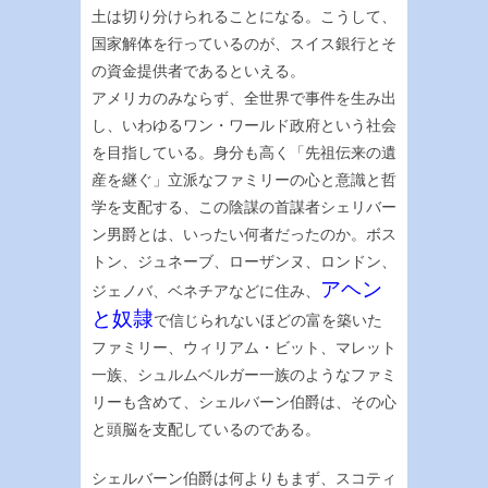
土は切り分けられることになる。こうして、
国家解体を行っているのが、スイス銀行とそ
の資金提供者であるといえる。
アメリカのみならず、全世界で事件を生み出
し、いわゆるワン・ワールド政府という社会
を目指している。身分も高く「先祖伝来の遺
産を継ぐ」立派なファミリーの心と意識と哲
学を支配する、この陰謀の首謀者シェリバー
ン男爵とは、いったい何者だったのか。ボス
トン、ジュネーブ、ローザンヌ、ロンドン、
アヘン
ジェノバ、ベネチアなどに住み、
と奴隷
で信じられないほどの富を築いた
ファミリー、ウィリアム・ビット、マレット
一族、シュルムベルガー一族のようなファミ
リーも含めて、シェルバーン伯爵は、その心
と頭脳を支配しているのである。
シェルバーン伯爵は何よりもまず、スコティ