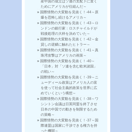
産中国の成立はソ連の支配下に置く
ためにアメリカが仕組んだ～
国際情勢の大変動を見抜く！-44～原
爆を恐怖し続けるアメリカ～
国際情勢の大変動を見抜く！-43～ロ
ンドンの銀行家：ロスチャイルドが
戦後処理の大枠を決めていた～
国際情勢の大変動を見抜く！-42～金
貸しの逆鱗に触れたヒトラー～
国際情勢の大変動を見抜く！-41～真
珠湾攻撃はアメリカの画策～
国際情勢の大変動を見抜く！-40～
「日本」対「ソ連を含む欧米諸国」
の戦い～
国際情勢の大変動を見抜く！-39～ニ
ューディール政策はアメリカ人の富
を使って社会主義的政策を世界に広
めていくという構想～
国際情勢の大変動を見抜く！-38～ワ
シントン会議は日英同盟を終了させ
日本の中国での動きを制限するため
の策略～
国際情勢の大変動を見抜く！-37～国
際連盟は国家に干渉できる権力を持
った機関～