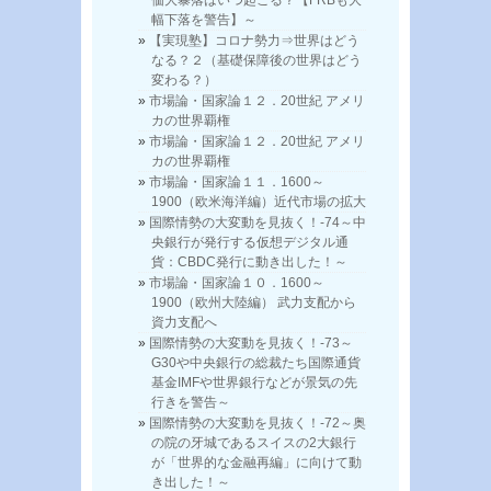
価大暴落はいつ起こる？【FRBも大
幅下落を警告】～
【実現塾】コロナ勢力⇒世界はどう
なる？２（基礎保障後の世界はどう
変わる？）
市場論・国家論１２．20世紀 アメリ
カの世界覇権
市場論・国家論１２．20世紀 アメリ
カの世界覇権
市場論・国家論１１．1600～
1900（欧米海洋編）近代市場の拡大
国際情勢の大変動を見抜く！-74～中
央銀行が発行する仮想デジタル通
貨：CBDC発行に動き出した！～
市場論・国家論１０．1600～
1900（欧州大陸編） 武力支配から
資力支配へ
国際情勢の大変動を見抜く！-73～
G30や中央銀行の総裁たち国際通貨
基金IMFや世界銀行などが景気の先
行きを警告～
国際情勢の大変動を見抜く！-72～奥
の院の牙城であるスイスの2大銀行
が「世界的な金融再編」に向けて動
き出した！～