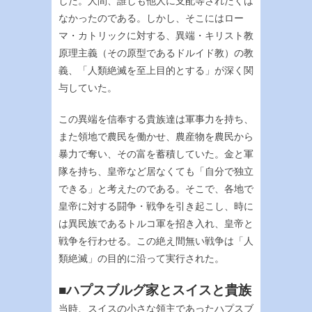
した。人間、誰しも他人に支配等されたくは
なかったのである。しかし、そこにはロー
マ・カトリックに対する、異端・キリスト教
原理主義（その原型であるドルイド教）の教
義、「人類絶滅を至上目的とする」が深く関
与していた。
この異端を信奉する貴族達は軍事力を持ち、
また領地で農民を働かせ、農産物を農民から
暴力で奪い、その富を蓄積していた。金と軍
隊を持ち、皇帝など居なくても「自分で独立
できる」と考えたのである。そこで、各地で
皇帝に対する闘争・戦争を引き起こし、時に
は異民族であるトルコ軍を招き入れ、皇帝と
戦争を行わせる。この絶え間無い戦争は「人
類絶滅」の目的に沿って実行された。
■ハプスブルグ家とスイスと貴族
当時、スイスの小さな領主であったハプスブ