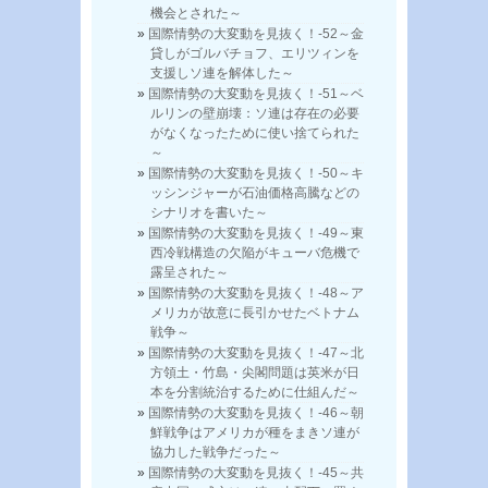
機会とされた～
国際情勢の大変動を見抜く！-52～金
貸しがゴルバチョフ、エリツィンを
支援しソ連を解体した～
国際情勢の大変動を見抜く！-51～ベ
ルリンの壁崩壊：ソ連は存在の必要
がなくなったために使い捨てられた
～
国際情勢の大変動を見抜く！-50～キ
ッシンジャーが石油価格高騰などの
シナリオを書いた～
国際情勢の大変動を見抜く！-49～東
西冷戦構造の欠陥がキューバ危機で
露呈された～
国際情勢の大変動を見抜く！-48～ア
メリカが故意に長引かせたベトナム
戦争～
国際情勢の大変動を見抜く！-47～北
方領土・竹島・尖閣問題は英米が日
本を分割統治するために仕組んだ～
国際情勢の大変動を見抜く！-46～朝
鮮戦争はアメリカが種をまきソ連が
協力した戦争だった～
国際情勢の大変動を見抜く！-45～共