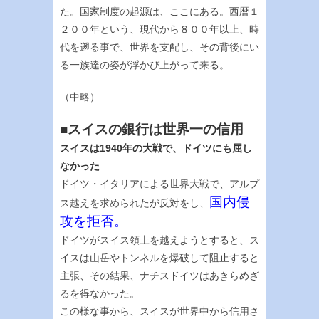
た。国家制度の起源は、ここにある。西暦１
２００年という、現代から８００年以上、時
代を遡る事で、世界を支配し、その背後にい
る一族達の姿が浮かび上がって来る。
（中略）
■スイスの銀行は世界一の信用
スイスは1940年の大戦で、ドイツにも屈し
なかった
ドイツ・イタリアによる世界大戦で、アルプ
国内侵
ス越えを求められたが反対をし、
攻を拒否。
ドイツがスイス領土を越えようとすると、ス
イスは山岳やトンネルを爆破して阻止すると
主張、その結果、ナチスドイツはあきらめざ
るを得なかった。
この様な事から、スイスが世界中から信用さ