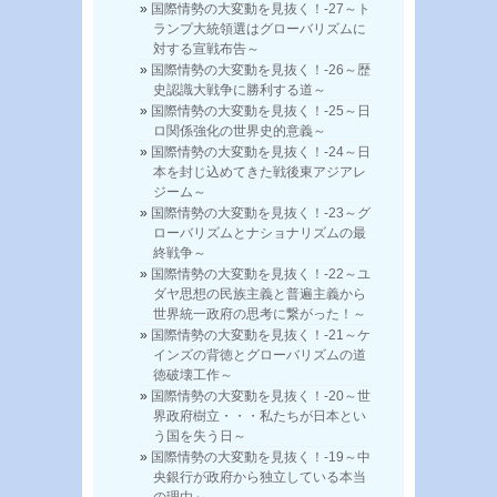
国際情勢の大変動を見抜く！-27～ト
ランプ大統領選はグローバリズムに
対する宣戦布告～
国際情勢の大変動を見抜く！-26～歴
史認識大戦争に勝利する道～
国際情勢の大変動を見抜く！-25～日
ロ関係強化の世界史的意義～
国際情勢の大変動を見抜く！-24～日
本を封じ込めてきた戦後東アジアレ
ジーム～
国際情勢の大変動を見抜く！-23～グ
ローバリズムとナショナリズムの最
終戦争～
国際情勢の大変動を見抜く！-22～ユ
ダヤ思想の民族主義と普遍主義から
世界統一政府の思考に繋がった！～
国際情勢の大変動を見抜く！-21～ケ
インズの背徳とグローバリズムの道
徳破壊工作～
国際情勢の大変動を見抜く！-20～世
界政府樹立・・・私たちが日本とい
う国を失う日～
国際情勢の大変動を見抜く！-19～中
央銀行が政府から独立している本当