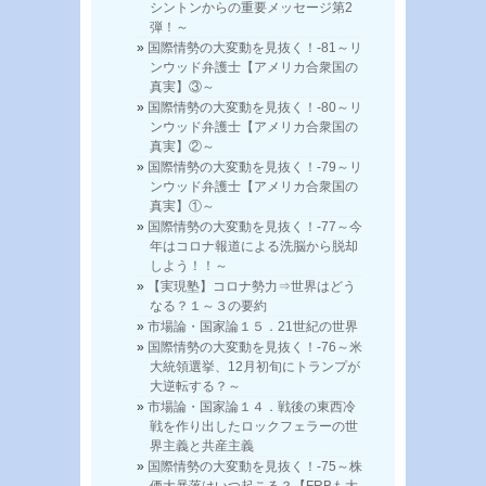
シントンからの重要メッセージ第2
弾！～
国際情勢の大変動を見抜く！-81～リ
ンウッド弁護士【アメリカ合衆国の
真実】③～
国際情勢の大変動を見抜く！-80～リ
ンウッド弁護士【アメリカ合衆国の
真実】②～
国際情勢の大変動を見抜く！-79～リ
ンウッド弁護士【アメリカ合衆国の
真実】①～
国際情勢の大変動を見抜く！-77～今
年はコロナ報道による洗脳から脱却
しよう！！～
【実現塾】コロナ勢力⇒世界はどう
なる？１～３の要約
市場論・国家論１５．21世紀の世界
国際情勢の大変動を見抜く！-76～米
大統領選挙、12月初旬にトランプが
大逆転する？～
市場論・国家論１４．戦後の東西冷
戦を作り出したロックフェラーの世
界主義と共産主義
国際情勢の大変動を見抜く！-75～株