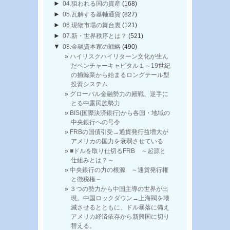
►
04.狙われる国の資産
(168)
►
05.瓦解する基軸通貨
(827)
►
06.現物市場の舞台裏
(121)
►
07.新・世界秩序とは？
(521)
▼
08.金融資本家の戦略
(490)
ハイリスクハイリターン文化が生ん
だベンチャーキャピタル１～19世紀
の捕鯨業から始まるロングテール型
投資システム
グローバル金融勢力の殿戦、逆手に
とる中露民族勢力
BIS(国際決済銀行)から各国・地域の
中央銀行への号令
FRBの国債引受→通貨発行益増大が
アメリカの国力を衰弱させている
■ドルを取り仕切るFRB ～起源と
仕組みとは？～
中央銀行の力の根源 ～通貨発行権
と徴税権～
３つの勢力から中国主導の世界が出
現。中国ロックダウン→上海閥を壊
滅させるとともに、ドル暴落に備え
アメリカ経済依存から新興国に切り
替える。