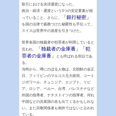
取引における決済通貨になった。
政治・経済・通貨という3つの安定要素が揃
「銀行秘密」
っていること。さらに、
を国の法律で義務づけた秘匿性も手伝って、
スイスは世界中の資産を引きつけた。
世界各国の独裁者や犯罪者が利用していると
「独裁者の金庫番」「犯
言われ、
罪者の金庫番」
とも呼ばれる所以であ
る。
当時から、噂にのぼる人物は、北朝鮮の金正
日、フィリピンのマルコス元大統領、コート
ジボワール、チュニジア、エジプト、リビ
ア、ロシア、ペルー、台湾、パレスチナなど
外国の指導者、ナチスドイツの指導者、何れ
中国などの共産国の名も出てくるかもしれな
い。また宗教関係者も例外ではないと云われ
ている。