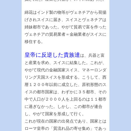
綿花はインド製の物等がヴェネチアから荷揚
げされスイスに届き、スイスとヴェネチアは
姉妹都市であった。やがて貿易で富を作った
ヴェネチアの貿易業者＝金融業者がスイスに
移住する。
皇帝に反逆した貴族達
は、兵器と富
と産業を求め、スイスに結集した。これが、
やがて現代の金融国家スイス、マネーロンダ
リング天国スイスを形成する。こうして、西
暦１２００年以前に成立した、原初形態のス
イスの都市国家は、わずかに３５都市、その
中で人口が２０００人を上回るのは１１都市
に過ぎなかった。しかし、この都市が連合
し、やがて国家を形成して行く。
これが現在の国家の出発点であり、国家とは
ローマ皇帝の「質流れ品の寄せ集め」であっ