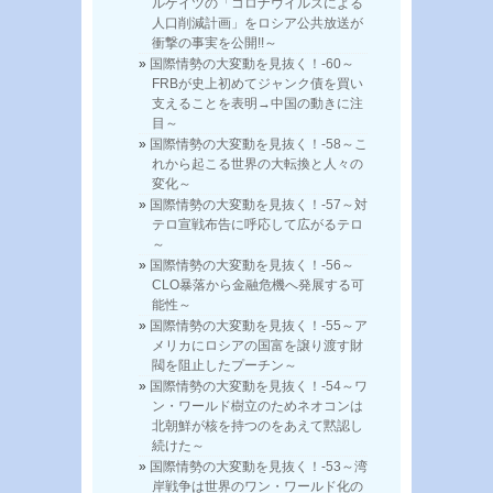
ルゲイツの「コロナウイルスによる
人口削減計画」をロシア公共放送が
衝撃の事実を公開!!～
国際情勢の大変動を見抜く！-60～
FRBが史上初めてジャンク債を買い
支えることを表明→中国の動きに注
目～
国際情勢の大変動を見抜く！-58～こ
れから起こる世界の大転換と人々の
変化～
国際情勢の大変動を見抜く！-57～対
テロ宣戦布告に呼応して広がるテロ
～
国際情勢の大変動を見抜く！-56～
CLO暴落から金融危機へ発展する可
能性～
国際情勢の大変動を見抜く！-55～ア
メリカにロシアの国富を譲り渡す財
閥を阻止したプーチン～
国際情勢の大変動を見抜く！-54～ワ
ン・ワールド樹立のためネオコンは
北朝鮮が核を持つのをあえて黙認し
続けた～
国際情勢の大変動を見抜く！-53～湾
岸戦争は世界のワン・ワールド化の