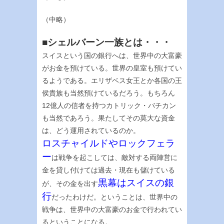
（中略）
■シェルバーン一族とは・・・
スイスという国の銀行へは、世界中の大富豪
がお金を預けている。世界の皇室も預けてい
るようである。エリザベス女王とか各国の王
侯貴族も当然預けているだろう。もちろん
12億人の信者を持つカトリック・バチカン
も当然であろう。果たしてその莫大な資金
は、どう運用されているのか。
ロスチャイルドやロックフェラ
ー
は戦争を起こしては、敵対する両陣営に
金を貸し付けては過去・現在も儲けている
黒幕はスイスの銀
が、その金を出す
行
だったわけだ。ということは、世界中の
戦争は、世界中の大富豪のお金で行われてい
るということになる。