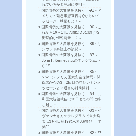
れているかを詳細に説明～
国際情勢の大変動を見抜く！-91～ア
メリカの緊急事態宣言はQからのメ
ッセージ…準備せよ！～
国際情勢の大変動を見抜く！-90～こ
れから10～14日の間にDSに関する
衝撃的な情報開示！？～
国際情勢の大変動を見抜く！-89～リ
ンウッド弁護士の演説～
国際情勢の大変動を見抜く！-87～
John F. Kennedy Jr.のテレグラムか
ら4/8～
国際情勢の大変動を見抜く！-85～
NSA（アメリカ国家安全保障局）関
係者からの3月2回目のワシントンメ
ッセージと２通目の封筒開封！～
国際情勢の大変動を見抜く！-84～共
和国大統領就任は20日までの間に持
ち越し～
国際情勢の大変動を見抜く！-83～イ
ヴァンカさんのテレグラムで重大発
表…3月4日第19代米国大統領として
就任～
国際情勢の大変動を見抜く！-82～ワ