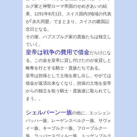
ルグ家と神聖ローマ帝国のせめぎあいの結
果、1291年8月1日、スイス国内3地域の代表
が｢永久同盟」でまとまり、スイスの建国記
念日となる。
その後、ハプスブルグ家の貴族たちは独立し
ていく。
皇帝は戦争の費用で借金
だらけにな
る。この金を皇帝に貸し付けたのが金貸しと
略奪を行とする騎士・貴族たちである。
皇帝は担保として土地を差し出し、やがては
借金が返済出来なくなり、担保の土地を皇帝
からの独立を狙う騎士・貴族達に取られてし
まう。。
シェルバーン一族
の他に、エッシェン
バッハ一族、レーゲンスベルク一族、サヴォ
イ一族、キーブルク一族、フローブルク一
族、ラッパースヴィル一族、トッゲンブルク