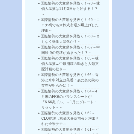
国際情勢の大変動を見抜く！-70～株
価大暴落は11月3日から始まる！？
～
国際情勢の大変動を見抜く！-69～コ
ロナ禍でも米株式市場が爆上げした
理由～
国際情勢の大変動を見抜く！-68～ま
もなく株価大暴落か？～
国際情勢の大変動を見抜く！-67～中
国経済の崩壊が始まった！？～
国際情勢の大変動を見抜く！65～株
価大暴落→中銀崩壊の動きと人類支
配計画の動き～
国際情勢の大変動を見抜く！66～香
港と米中対立は茶番：裏に奥の院の
存在が明らかに！～
国際情勢の大変動を見抜く！64～4
月末のFRBのバランスシートが
「6.66兆ドル」→1月にグレート・
リセットへ～
国際情勢の大変動を見抜く！62～
CLO崩壊→株価大暴落前夜と演出さ
れた全米デモ～
国際情勢の大変動を見抜く！61～ビ