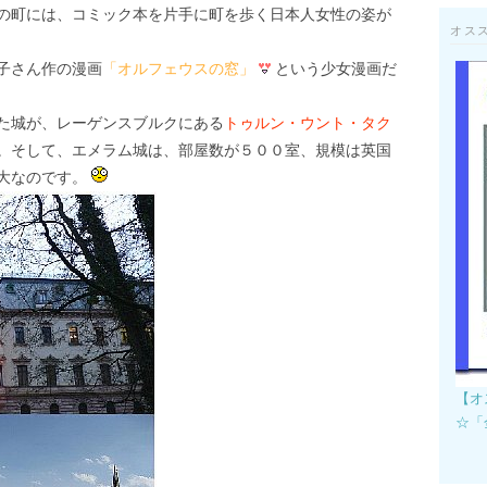
の町には、コミック本を片手に町を歩く日本人女性の姿が
オス
子さん作の漫画
「オルフェウスの窓」
という少女漫画だ
た城が、レーゲンスブルクにある
トゥルン・ウント・タク
。そして、エメラム城は、部屋数が５００室、規模は英国
大なのです。
【オ
☆「