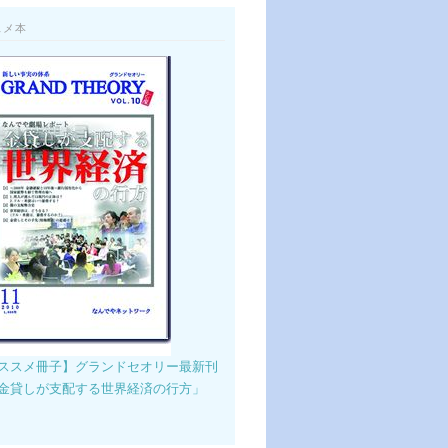
スメ本
ススメ冊子】グランドセオリー最新刊
金貸しが支配する世界経済の行方」