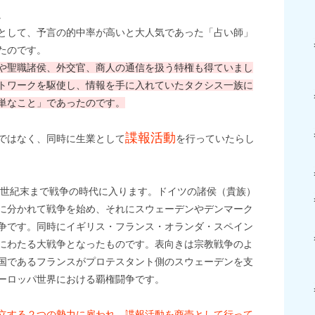
。
として、予言の的中率が高いと大人気であった「占い師」
たのです。
や聖職諸侯、外交官、商人の通信を扱う特権も得ていまし
トワークを駆使し、情報を手に入れていたタクシス一族に
単なこと」であったのです。
諜報活動
ではなく、同時に生業として
を行っていたらし
17世紀末まで戦争の時代に入ります。ドイツの諸侯（貴族）
に分かれて戦争を始め、それにスウェーデンやデンマーク
争です。同時にイギリス・フランス・オランダ・スペイン
にわたる大戦争となったものです。表向きは宗教戦争のよ
国であるフランスがプロテスタント側のスウェーデンを支
ーロッパ世界における覇権闘争です。
立する２つの勢力に雇われ、諜報活動を商売として行って