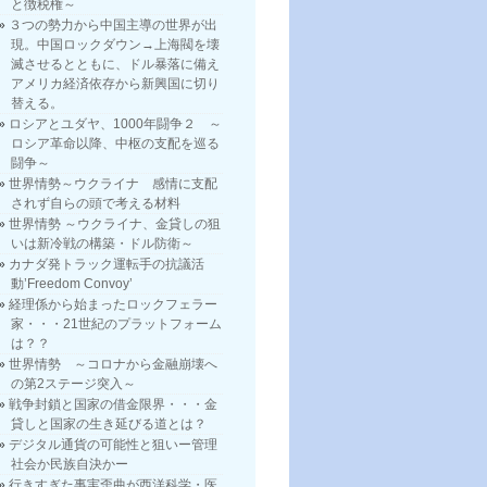
と徴税権～
３つの勢力から中国主導の世界が出
現。中国ロックダウン→上海閥を壊
滅させるとともに、ドル暴落に備え
アメリカ経済依存から新興国に切り
替える。
ロシアとユダヤ、1000年闘争２ ～
ロシア革命以降、中枢の支配を巡る
闘争～
世界情勢～ウクライナ 感情に支配
されず自らの頭で考える材料
世界情勢 ～ウクライナ、金貸しの狙
いは新冷戦の構築・ドル防衛～
カナダ発トラック運転手の抗議活
動’Freedom Convoy’
経理係から始まったロックフェラー
家・・・21世紀のプラットフォーム
は？？
世界情勢 ～コロナから金融崩壊へ
の第2ステージ突入～
戦争封鎖と国家の借金限界・・・金
貸しと国家の生き延びる道とは？
デジタル通貨の可能性と狙いー管理
社会か民族自決かー
行きすぎた事実歪曲が西洋科学・医