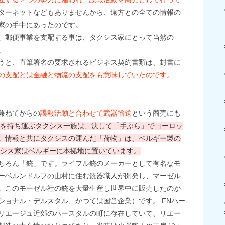
ターネットなどもありませんから、遠方との全ての情報の
家の手中にあったのです。
」郵便事業を支配する事は、タクシス家にとって当然の
。
うと、直筆署名の要求されるビジネス契約書類は、封書に
の支配とは金融と物流の支配をも意味していたのです。
兼ねてからの
諜報活動と合わせて武器輸送
という商売にも
を持ち運ぶタクシス一族は、決して「手ぶら」でヨーロッ
。情報と共にタクシスの運んだ「荷物」は、ベルギー製の
クシス家はベルギーに本拠地に置いています。
ちろん「銃」です。ライフル銃のメーカーとして有名なモ
ーベルンドルフの山村に住む銃器職人が開発し、マーゼル
。このモーゼル社の銃を大量生産し世界中に販売したのが
ショナル・デルスタル、かつては国営企業）です。 FNハー
リエージュ近郊のハースタルの町に存在していて、リエー