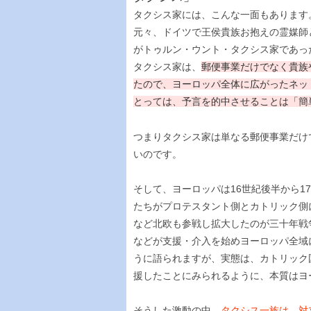
タクシス家には、こんな一面もあります
元々、ドイツで王侯貴族お抱えの霊媒師
がトゥルン・ウント・タクシス家であっ
タクシス家は、
郵便事業だけでなく貴族
たので、ヨーロッパ全体に広がったネッ
とっては、予言を的中させることは「簡
つまりタクシス家は単なる郵便事業だけ
いのです。
そして、ヨーロッパは16世紀後半から
たちがプロテスタント側とカトリック側
など北欧も参戦し拡大したのが三十年戦
などが支援・介入を始めヨーロッパ全域
うに語られますが、実態は、カトリック
援したことにみられるように、本質はヨ
そうした激動の中、
タクシス一族は、対