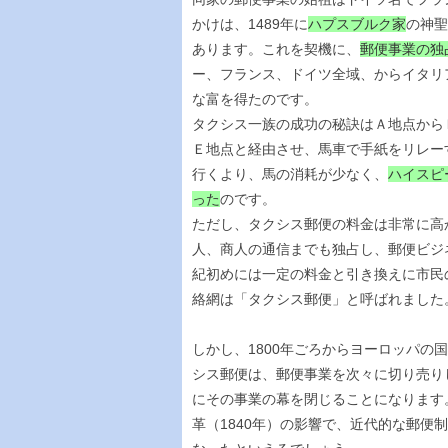
かけは、1489年に
ハプスブルク家
の神聖
あります。これを契機に、
郵便事業の独
ー、フランス、ドイツ全域、からイタリ
な富を得たのです。
タクシス一族の成功の秘訣はＡ地点から
Ｅ地点と経由させ、馬車で手紙をリレー
行くより、馬の消耗が少なく、
ハイスピ
った
のです。
ただし、タクシス郵便の料金は非常に高
人、商人の通信までも独占し、郵便ビジ
紀初めには一定の料金と引き換えに市民
絡網は「タクシス郵便」と呼ばれました
しかし、1800年ごろからヨーロッパ
シス郵便は、郵便事業を次々に切り売り
にその事業の幕を閉じることになります
革（1840年）の影響で、近代的な郵