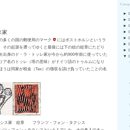
Categ
►
►
►
ス家
►
►
の多くの国の郵便局のマーク
にはポストホルンというラ
►
、その起源を遡ってゆくと最後には下の絵の紋章にたどり
►
モ出身のド・ラ・トッレ家が今から約900年前に使っていた
▼
リア名のトッレ（塔の意味）がドイツ語のトゥルムになり
ほうは同家が税金（Tax）の徴収を請け負っていたことの名
ランツ・フォン・タクシス
ンツ・フォン・タクシスという人でした。その参入のきっ