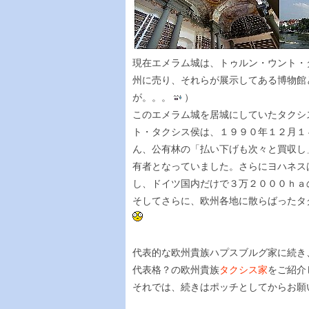
現在エメラム城は、トゥルン・ウント・
州に売り、それらが展示してある博物館
が。。。
）
このエメラム城を居城にしていたタクシ
ト・タクシス侯は、１９９０年１２月１
ん、公有林の「払い下げも次々と買収し
有者となっていました。さらにヨハネス
し、ドイツ国内だけで３万２０００ｈａ
そしてさらに、欧州各地に散らばったタ
代表的な欧州貴族ハプスブルグ家に続き
代表格？の欧州貴族
タクシス家
をご紹介
それでは、続きはポッチとしてからお願