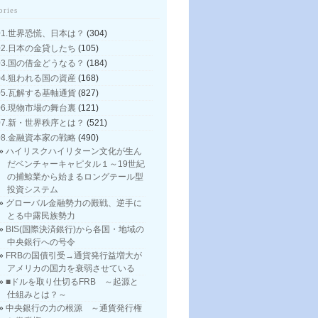
ories
01.世界恐慌、日本は？
(304)
02.日本の金貸したち
(105)
03.国の借金どうなる？
(184)
04.狙われる国の資産
(168)
05.瓦解する基軸通貨
(827)
06.現物市場の舞台裏
(121)
07.新・世界秩序とは？
(521)
08.金融資本家の戦略
(490)
ハイリスクハイリターン文化が生ん
だベンチャーキャピタル１～19世紀
の捕鯨業から始まるロングテール型
投資システム
グローバル金融勢力の殿戦、逆手に
とる中露民族勢力
BIS(国際決済銀行)から各国・地域の
中央銀行への号令
FRBの国債引受→通貨発行益増大が
アメリカの国力を衰弱させている
■ドルを取り仕切るFRB ～起源と
仕組みとは？～
中央銀行の力の根源 ～通貨発行権