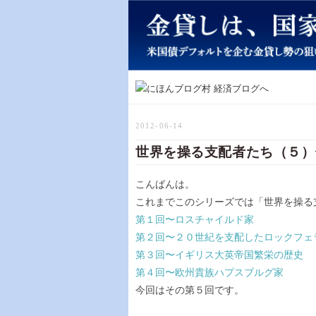
2012-06-14
世界を操る支配者たち（５）
こんばんは。
これまでこのシリーズでは「世界を操る
第１回〜ロスチャイルド家
第２回〜２０世紀を支配したロックフェ
第３回〜イギリス大英帝国繁栄の歴史
第４回〜欧州貴族ハプスブルグ家
今回はその第５回です。