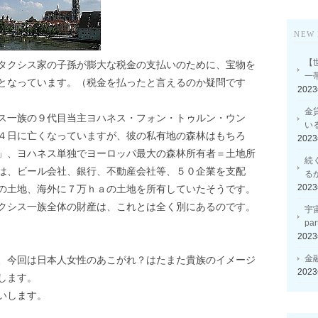
NEW 
【
タクシス家の子孫が膨大な税金の支払いのために、宝物を
一
となっています。（税金を払ったと言えるのか疑問です
202
金
ス一族の９代目当主ヨハネス・フォン・トゥルン・ウン
い
４日に亡くなっていますが、彼の私有地の森林はもちろ
202
」、ヨハネス単独でヨーロッパ最大の森林所有者＝土地所
続
は、ビール会社、銀行、不動産会社等、５０企業を支配
る
202
の土地、海外に７万ｈａの土地を所有していたそうです。
クシス一族全体の財産は、これとは全く別にあるのです。
宇
p
202
金
、今回は日本人女性のあこがれ？はたまた貴族のイメージ
202
します。
いします。