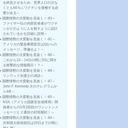
を終息させるため、世界人口の少な
くとも60％にワクチンを接種する必
要がある～
国際情勢の大変動を見抜く！-93～
ファイザー社の内部告発者がワクチ
ンがどのように人を殺すように設計
されているかを詳細に説明～
国際情勢の大変動を見抜く！-91～
アメリカの緊急事態宣言はQからの
メッセージ…準備せよ！～
国際情勢の大変動を見抜く！-90～
これから10～14日の間にDSに関す
る衝撃的な情報開示！？～
国際情勢の大変動を見抜く！-89～
リンウッド弁護士の演説～
国際情勢の大変動を見抜く！-87～
John F. Kennedy Jr.のテレグラムか
ら4/8～
国際情勢の大変動を見抜く！-85～
NSA（アメリカ国家安全保障局）関
係者からの3月2回目のワシントンメ
ッセージと２通目の封筒開封！～
国際情勢の大変動を見抜く！-84～
共和国大統領就任は20日までの間に