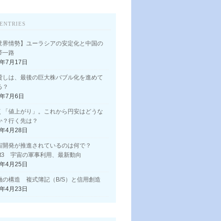
ENTRIES
世界情勢】ユーラシアの安定化と中国の
帯一路
3年7月17日
貸しは、最後の巨大株バブル化を進めて
る？
3年7月6日
く「値上がり」。これから円安はどうな
か？行く先は？
3年4月28日
宙開発が推進されているのは何で？
art3 宇宙の軍事利用、最新動向
3年4月25日
融の構造 複式簿記（B/S）と信用創造
3年4月23日