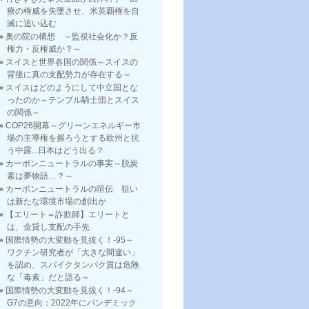
療の権威を失墜させ、米英覇権を自
滅に追い込む
奥の院の構想 ～監視社会化か？反
権力・反権威か？～
スイスと世界各国の関係～スイスの
背後に真の支配勢力が存在する～
スイスはどのようにして中立国とな
ったのか～テンプル騎士団とスイス
の関係～
COP26開幕～グリーンエネルギー市
場の主導権を握ろうとする欧州と抗
う中露...日本はどう出る？
カーボンニュートラルの事実～脱炭
素は夢物語…？～
カーボンニュートラルの喧伝 狙い
は新たな環境市場の創出か
【エリート＝詐欺師】エリートと
は、金貸し支配の手先
国際情勢の大変動を見抜く！-95～
ワクチン研究者が「大きな間違い」
を認め、スパイクタンパク質は危険
な「毒素」だと語る～
国際情勢の大変動を見抜く！-94～
G7の意向：2022年にパンデミック