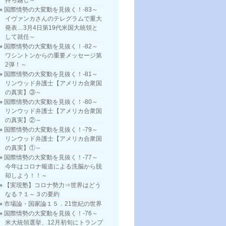
持ち越し～
国際情勢の大変動を見抜く！-83～
イヴァンカさんのテレグラムで重大
発表…3月4日第19代米国大統領と
して就任～
国際情勢の大変動を見抜く！-82～
ワシントンからの重要メッセージ第
2弾！～
国際情勢の大変動を見抜く！-81～
リンウッド弁護士【アメリカ合衆国
の真実】③～
国際情勢の大変動を見抜く！-80～
リンウッド弁護士【アメリカ合衆国
の真実】②～
国際情勢の大変動を見抜く！-79～
リンウッド弁護士【アメリカ合衆国
の真実】①～
国際情勢の大変動を見抜く！-77～
今年はコロナ報道による洗脳から脱
却しよう！！～
【実現塾】コロナ勢力⇒世界はどう
なる？１～３の要約
市場論・国家論１５．21世紀の世界
国際情勢の大変動を見抜く！-76～
米大統領選挙、12月初旬にトランプ