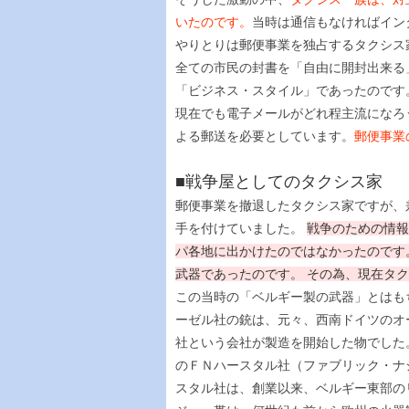
いたのです。
当時は通信もなければイン
やりとりは郵便事業を独占するタクシス
全ての市民の封書を「自由に開封出来る
「ビジネス・スタイル」であったのです
現在でも電子メールがどれ程主流になろ
よる郵送を必要としています。
郵便事業
■戦争屋としてのタクシス家
郵便事業を撤退したタクシス家ですが、
手を付けていました。
戦争のための情報
パ各地に出かけたのではなかったのです
武器であったのです。 その為、現在タ
この当時の「ベルギー製の武器」とはも
ーゼル社の銃は、元々、西南ドイツのオ
社という会社が製造を開始した物でした
のＦＮハースタル社（ファブリック・ナ
スタル社は、創業以来、ベルギー東部の