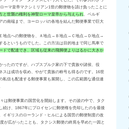
ローマ皇帝マクシミリアン1世の郵便物を請け負ったことに
占と世襲の権利を神聖ローマ皇帝から与えられ
、ベルギ
アの南端まで、ヨーロッパの各地を結んだ郵便事業で巨大
Ｅ地点への郵便物を、Ａ地点→Ｂ地点→Ｃ地点→Ｄ地点→
するというものでした。この方法は目的地まで同じ馬車で
ードで配達でき、区域も従来の飛脚便よりはるかに大きか
かったのですが、ハプスブルク家の下で貴族や諸侯、役
ネスは成功を収め、やがて貴族の称号も得るのです。16世
の私信も配達する郵便事業も展開し、この広範囲な通信連
。
の国々は郵便事業の国営化を開始します。その波の中で、タク
し続け、1867年にプロイセンに郵便権を売却したのを最後
。イギリスのローランド・ヒルによる国営の郵便制度の改
便制度が広がったことも、タクシス郵便の終焉を早めた一因と