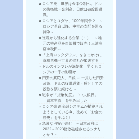
ロシア発、世界は金本位制へ。ドル
の防衛戦＝金利高、日欧は破綻回避
戦。
ロシアとユダヤ、1000年闘争２ ～
ロシア革命以降、中枢の支配を巡る
闘争～
逆境から進化する企業（１） ～地
元の特産品を自販機で販売！三浦商
店＠秋田～
「上海ロックダウン」をきっかけに
食糧危機⇒世界の混乱が加速する
ドルのインフレが深刻化 早くもロ
シアの一手の影響か
円安の真犯人、日銀 ～ 一貫した円安
政策、ドルの従属通貨・盾としての
役割を演じ続ける ～
戦争が「貨幣制度」「中央銀行」
「資本主義」を生み出した
ロシア発 新金融システムが構築され
ようとしている今、改めて「お金の
歴史」を学ぶ ①
急激な円安が進む ～日本政府は
2022～2023財政破綻させるシナリ
オか？～