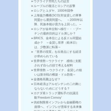
ウクライナ市民たちの証言
ルーブルの復活とロシアの反撃
ロシアとユダヤ、1000年闘争
上海協力機構(SCO):対金貸しの軍事
同盟から通貨同盟へ。 ～2000年以
降、民族本能が資力を上回った。～
ロシアが金本位制へ移行・・・プー
チンの最終目的はドル潰しか？
BRICS、金本位による反ドル同盟結
成か？ ～金貸し世界（欧米日）
は、少数派に転落～
「世界の現実」を出発点にする経済
が求められている
世界情勢～ウクライナ 感情に支配
されず自らの頭で考える材料
世界情勢 ～ウクライナ、金貸しの狙
いは新冷戦の構築・ドル防衛～
金価格高騰はなぜ？
日本経済はアルゼンチンの二の舞に
ならないためにどうする？
カナダ発トラック運転手の抗議活
動’Freedom Convoy’
供給制限発インフレから金融覇権の
崩壊へ、インフレが意味する未来像