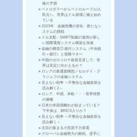
後の予測
ペトロダラーからペトロルーブル/人
民元へ、世界はドル崩壊に備え始め
ている
2023年 金融危機の深化・新たなシ
ステムの挑戦
ドル支配・SWIFT制裁の濫用が新し
い国際通貨システム構築を加速
金融の構造① 銀行システム（中央銀
行＋銀行）と債務マネー
中国のゼロコロナ政策見直しで、世
界は安定に向かえるか？
ロシアの新通貨構想／セルゲイ・グ
ラジェフの金融システム
見えない戦争 ～不整合な金融政策を
読み解く2～
ロシア、中国、米欧・・・世界情勢
の俯瞰
日本の米国債離れが始まっている？
下半身は、BRICS入りか？
見えない戦争 ～不整合な金融政策を
読み解く～
注目の集まる小型原子力発電
グローバル金融勢力の殿戦、逆手に