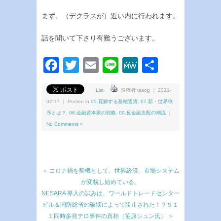
まず、（デクラスが）近い内に行われます。
話を聞いて下さり有難うございます。
Facebook
Twitter
Email
Line
MeWe
共
有
List
投稿者 tasog ｜ 2021-
02-17 ｜ Posted in
05.瓦解する基軸通貨
,
07.新・世界秩
序とは？
,
08.金融資本家の戦略
,
09.反金融支配の潮流
｜
No Comments »
＜ コロナ禍を契機として、世界経済、市場システム
が変貌し始めている。
NESARA 導入の試みは、ワールドトレードセンター
ビル＆国防総省の破壊によって阻止された！？９１
１同時多発テロ事件の真相（笹原シュン氏） ＞