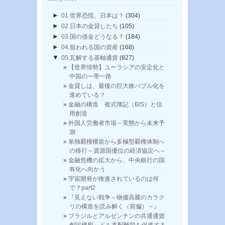
►
01.世界恐慌、日本は？
(304)
►
02.日本の金貸したち
(105)
►
03.国の借金どうなる？
(184)
►
04.狙われる国の資産
(168)
▼
05.瓦解する基軸通貨
(827)
【世界情勢】ユーラシアの安定化と
中国の一帯一路
金貸しは、最後の巨大株バブル化を
進めている？
金融の構造 複式簿記（B/S）と信
用創造
外国人労働者市場～実態から未来予
測
単独覇権構造から多極型覇権体制へ
の移行～資源国優位の経済協定へ～
金融危機の拡大から、中央銀行の国
有化へ向かう
宇宙開発が推進されているのは何
で？part2
『見えない戦争～物価高騰のカラク
リの構造を読み解く（前偏）～』
ブラジルとアルゼンチンの共通通貨
創設構想～ドル支配離脱を促進する