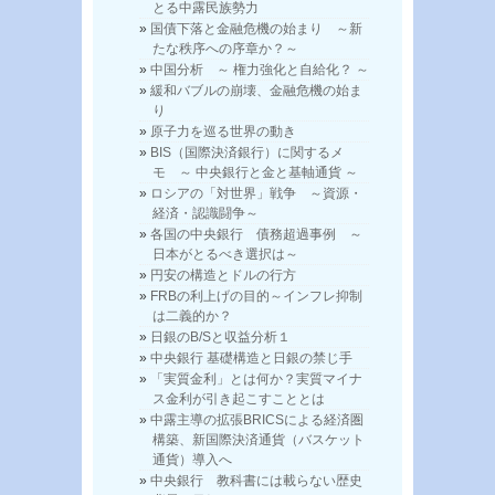
とる中露民族勢力
国債下落と金融危機の始まり ～新
たな秩序への序章か？～
中国分析 ～ 権力強化と自給化？ ～
緩和バブルの崩壊、金融危機の始ま
り
原子力を巡る世界の動き
BIS（国際決済銀行）に関するメ
モ ～ 中央銀行と金と基軸通貨 ～
ロシアの「対世界」戦争 ～資源・
経済・認識闘争～
各国の中央銀行 債務超過事例 ～
日本がとるべき選択は～
円安の構造とドルの行方
FRBの利上げの目的～インフレ抑制
は二義的か？
日銀のB/Sと収益分析１
中央銀行 基礎構造と日銀の禁じ手
「実質金利」とは何か？実質マイナ
ス金利が引き起こすこととは
中露主導の拡張BRICSによる経済圏
構築、新国際決済通貨（バスケット
通貨）導入へ
中央銀行 教科書には載らない歴史