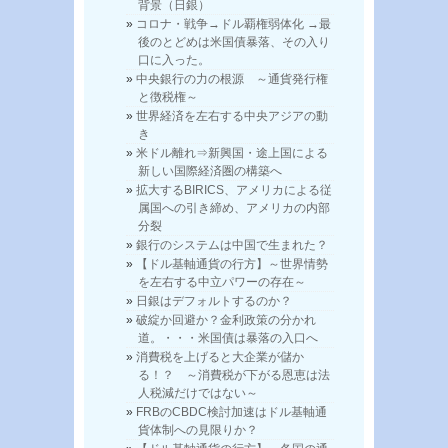
背景（日銀）
コロナ・戦争→ドル覇権弱体化 →最
後のとどめは米国債暴落、その入り
口に入った。
中央銀行の力の根源 ～通貨発行権
と徴税権～
世界経済を左右する中央アジアの動
き
米ドル離れ⇒新興国・途上国による
新しい国際経済圏の構築へ
拡大するBIRICS、アメリカによる従
属国への引き締め、アメリカの内部
分裂
銀行のシステムは中国で生まれた？
【ドル基軸通貨の行方】～世界情勢
を左右する中立パワーの存在～
日銀はデフォルトするのか？
破綻か回避か？金利政策の分かれ
道。・・・米国債は暴落の入口へ
消費税を上げると大企業が儲か
る！？ ～消費税が下がる恩恵は法
人税減だけではない～
FRBのCBDC検討加速はドル基軸通
貨体制への見限りか？