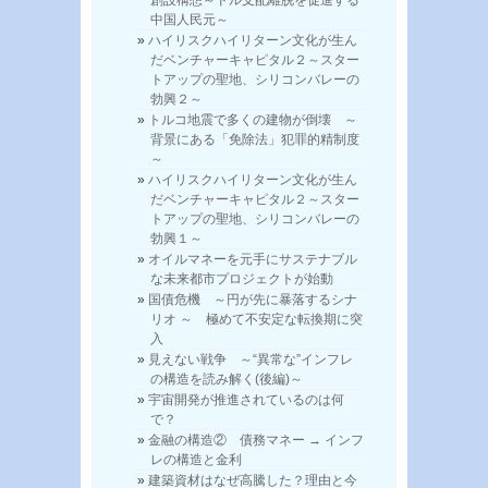
中国人民元～
ハイリスクハイリターン文化が生ん
だベンチャーキャピタル２～スター
トアップの聖地、シリコンバレーの
勃興２～
トルコ地震で多くの建物が倒壊 ～
背景にある「免除法」犯罪的精制度
～
ハイリスクハイリターン文化が生ん
だベンチャーキャピタル２～スター
トアップの聖地、シリコンバレーの
勃興１～
オイルマネーを元手にサステナブル
な未来都市プロジェクトが始動
国債危機 ～円が先に暴落するシナ
リオ ～ 極めて不安定な転換期に突
入
見えない戦争 ～“異常な”インフレ
の構造を読み解く(後編)～
宇宙開発が推進されているのは何
で？
金融の構造② 債務マネー → インフ
レの構造と金利
建築資材はなぜ高騰した？理由と今