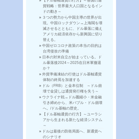
【ドル基軸通貨の行方】～各国の通
貨戦略：世界最大人口国となるイン
ドの動き～
３つの勢力から中国主導の世界が出
現。中国ロックダウン→上海閥を壊
滅させるとともに、ドル暴落に備え
アメリカ経済依存から新興国に切り
替える。
中国ゼロコロナ政策の本当の目的は
台湾侵攻の準備
日本の対米自立が始まっている。ド
ル暴落後2024～2025在日米軍撤退
か？
外貨準備凍結の行使はドル基軸通貨
体制の終焉を加速する
ドル（FRB）と金本位制 ～ドル崩
壊で金貸しは通貨発行権を失う～
ウクライナ戦→ドル圏縮小・米金融
引き締めから、米バブル・ドル崩壊
へ。/ドル基軸の歴史。
【ドル基軸通貨の行方】～ユーラシ
アから生まれる新たな経済システム
～
ドルは最後の防衛局面へ、新通貨へ
のシナリオ