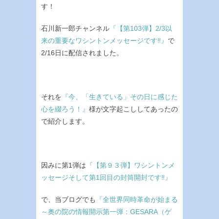
す！
石川新一郎チャンネル
『【第103弾】2/3以
来の重要なワシントンメッセージです‼』
で
2/16日に配信されました。
それを
『今、「生きている」その日に感じた
心を綴ろう！』
様が文字起こししてあったの
で紹介します。
因みに第1弾は
『【第９３弾】ワシントンメ
ッセージそして第1回目の封筒開封です‼』
で、当ブログでも
『全世界同時革命が始まる
～奥の院の情報開示第一弾：GESARA（ゲ