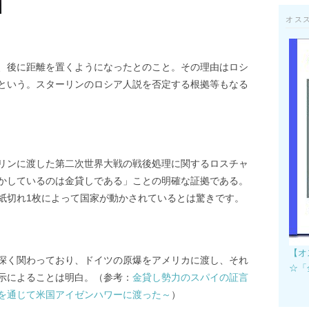
オス
、後に距離を置くようになったとのこと。その理由はロシ
という。スターリンのロシア人説を否定する根拠等もなる
リンに渡した第二次世界大戦の戦後処理に関するロスチャ
かしているのは金貸しである」ことの明確な証拠である。
紙切れ1枚によって国家が動かされているとは驚きです。
【オ
深く関わっており、ドイツの原爆をアメリカに渡し、それ
☆「
示によることは明白。（参考：
金貸し勢力のスパイの証言
を通じて米国アイゼンハワーに渡った～
）