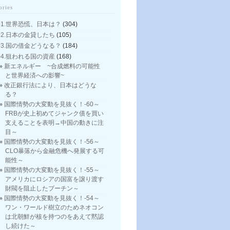
ories
01.世界恐慌、日本は？
(304)
02.日本の金貸したち
(105)
03.国の借金どうなる？
(184)
04.狙われる国の資産
(168)
新エネルギー ~合成燃料の可能性
と世界経済への影響~
改正銀行法により、日本はどうな
る？
国際情勢の大変動を見抜く！-60～
FRBが史上初めてジャンク債を買い
支えることを表明→中国の動きに注
目～
国際情勢の大変動を見抜く！-56～
CLO暴落から金融危機へ発展する可
能性～
国際情勢の大変動を見抜く！-55～
アメリカにロシアの国富を譲り渡す
財閥を阻止したプーチン～
国際情勢の大変動を見抜く！-54～
ワン・ワールド樹立のためネオコン
は北朝鮮が核を持つのをあえて黙認
し続けた～