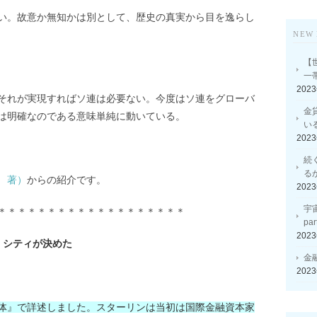
い。故意か無知かは別として、歴史の真実から目を逸らし
NEW 
【
一
202
それが実現すればソ連は必要ない。今度はソ連をグローバ
金
は明確なのである意味単純に動いている。
い
202
続
る
 著）
からの紹介です。
202
宇
＊＊＊＊＊＊＊＊＊＊＊＊＊＊＊＊＊＊＊
p
202
・シティが決めた
金
202
体』で詳述しました。スターリンは当初は国際金融資本家