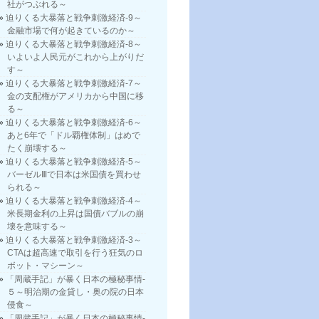
社がつぶれる～
迫りくる大暴落と戦争刺激経済-9～
金融市場で何が起きているのか～
迫りくる大暴落と戦争刺激経済-8～
いよいよ人民元がこれから上がりだ
す～
迫りくる大暴落と戦争刺激経済-7～
金の支配権がアメリカから中国に移
る～
迫りくる大暴落と戦争刺激経済-6～
あと6年で「ドル覇権体制」はめで
たく崩壊する～
迫りくる大暴落と戦争刺激経済-5～
バーゼルⅢで日本は米国債を買わせ
られる～
迫りくる大暴落と戦争刺激経済-4～
米長期金利の上昇は国債バブルの崩
壊を意味する～
迫りくる大暴落と戦争刺激経済-3～
CTAは超高速で取引を行う狂気のロ
ボット・マシーン～
「周蔵手記」が暴く日本の極秘事情-
５～明治期の金貸し・奥の院の日本
侵食～
「周蔵手記」が暴く日本の極秘事情-