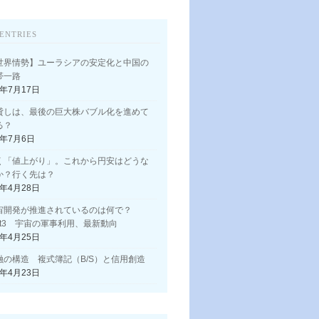
ENTRIES
世界情勢】ユーラシアの安定化と中国の
帯一路
3年7月17日
貸しは、最後の巨大株バブル化を進めて
る？
3年7月6日
く「値上がり」。これから円安はどうな
か？行く先は？
3年4月28日
宙開発が推進されているのは何で？
art3 宇宙の軍事利用、最新動向
3年4月25日
融の構造 複式簿記（B/S）と信用創造
3年4月23日