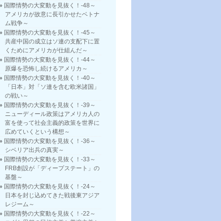
国際情勢の大変動を見抜く！-48～
アメリカが故意に長引かせたベトナ
ム戦争～
国際情勢の大変動を見抜く！-45～
共産中国の成立はソ連の支配下に置
くためにアメリカが仕組んだ～
国際情勢の大変動を見抜く！-44～
原爆を恐怖し続けるアメリカ～
国際情勢の大変動を見抜く！-40～
「日本」対「ソ連を含む欧米諸国」
の戦い～
国際情勢の大変動を見抜く！-39～
ニューディール政策はアメリカ人の
富を使って社会主義的政策を世界に
広めていくという構想～
国際情勢の大変動を見抜く！-36～
シベリア出兵の真実～
国際情勢の大変動を見抜く！-33～
FRB創設が「ディープステート」の
基盤～
国際情勢の大変動を見抜く！-24～
日本を封じ込めてきた戦後東アジア
レジーム～
国際情勢の大変動を見抜く！-22～