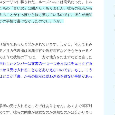
スターリンに騙された、ルーズベルトは病気だった、トル
たちの「言い訳」は聞きたくありません。彼らの視点から
力のことがすっぽりと抜け落ちているのです。彼らが無知
かの事情で書けなかったのでしょうか。
り勝ちであったと聞かされています。しかし、考えてもみ
アメリカ代表団は国務長官や政府高官などそうそうたるメ
のような状態の下では、一方が他方をだますなどと言った
同行したメンバーは文書の一つ一つを入念にチェックする
っかり受け入れることなどありえないのです。もし、こう
はどこか「裏」からの指示に従わざるを得ない事情があっ
学者の受け入れるところではありません。あくまで国家対
のです。彼らの態度が故意なのか無知なのかは分かりませ