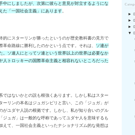
手中にしましたが、次第に彼らと意見が対立するようにな
Categ
えた「一国社会主義」にあります
。
►
►
►
▼
終的にスターリンが勝ったというのが歴史教科書の見方で
際革命路線に勝利したのかという点です。それは、
ソ連が
た。ソ連人にとってソ連という世界以上の世界は必要なか
ヤ人トロッキーの国際革命主義と相容れないところだった
系ではないかとの説も根強くあります。しかし私はスター
ターリンの本名はジュガシビリと言い、この「ジュガ」が
のがユダヤ人説の根拠です。しかし、私が知り合いのグル
「ジュガ」は一般的な呼称であってユダヤ人を意味するも
加えて、一国社会主義といったナショナリズム的な発想は