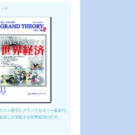
スメ本
ススメ冊子】グランドセオリー最新刊
金貸しが支配する世界経済の行方」