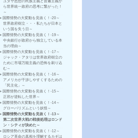
ユダヤ思想の民族主義と普遍主義か
ら世界統一政府の思考に繋がった！
～
国際情勢の大変動を見抜く！-20～
世界政府樹立・・・私たちが日本と
いう国を失う日～
国際情勢の大変動を見抜く！-19～
中央銀行が政府から独立している本
当の理由～
国際情勢の大変動を見抜く！-17～
ジャック・アタリは世界政府樹立の
ために市場万能主義の恐怖を刷り込
む～
国際情勢の大変動を見抜く！-16～
アメリカが干渉しやすくするための
「民主化」～
国際情勢の大変動を見抜く！-15～
正邪が逆転した世界～
国際情勢の大変動を見抜く！-14～
グローバリズムという妖怪～
国際情勢の大変動を見抜く！-13～
第二次世界大戦の戦後処理はロンド
ン・シティが決めた～
国際情勢の大変動を見抜く！-12～
ロシア革命の真相を理解するカギは