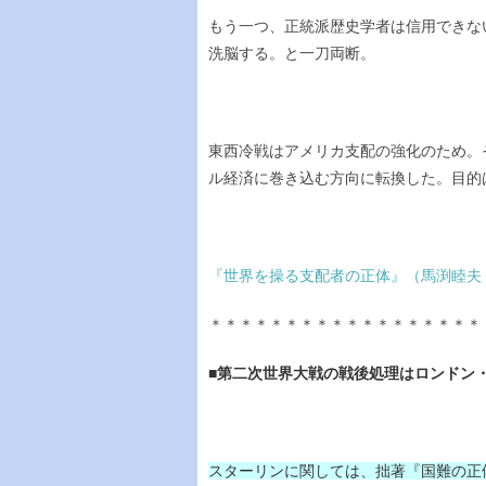
もう一つ、正統派歴史学者は信用できな
洗脳する。と一刀両断。
東西冷戦はアメリカ支配の強化のため。
ル経済に巻き込む方向に転換した。目的
『世界を操る支配者の正体』（馬渕睦夫
＊＊＊＊＊＊＊＊＊＊＊＊＊＊＊＊＊＊
■第二次世界大戦の戦後処理はロンドン
スターリンに関しては、拙著『国難の正