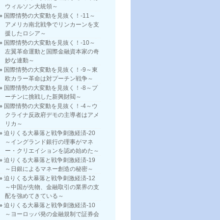
ウィルソン大統領～
国際情勢の大変動を見抜く！-11～
アメリカ南北戦争でリンカーンを支
援したロシア～
国際情勢の大変動を見抜く！-10～
左翼革命運動と国際金融資本家の奇
妙な連動～
国際情勢の大変動を見抜く！-9～東
欧カラー革命は対プーチン戦争～
国際情勢の大変動を見抜く！-8～プ
ーチンに挑戦した新興財閥～
国際情勢の大変動を見抜く！-4～ウ
クライナ反政府デモの主導者はアメ
リカ～
迫りくる大暴落と戦争刺激経済-20
～イングランド銀行の理事がマネ
ー・クリエイションを認め始めた～
迫りくる大暴落と戦争刺激経済-19
～日銀によるマネー創造の秘密～
迫りくる大暴落と戦争刺激経済-12
～中国が先物、金融取引の業界の支
配を強めてきている～
迫りくる大暴落と戦争刺激経済-10
～ヨーロッパ発の金融規制で証券会