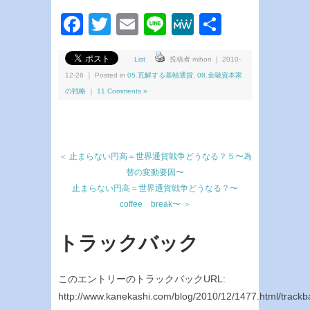
Facebook
Twitter
Email
Line
MeWe
共
有
List
投稿者 mihori ｜ 2010-
12-26 ｜ Posted in
05.瓦解する基軸通貨
,
08.金融資本家
の戦略
｜
11 Comments »
＜ 止まらない円高＝世界通貨戦争どうなる？５〜為
替の変動要因〜
止まらない円高＝世界通貨戦争どうなる？〜
coffee break〜 ＞
トラックバック
このエントリーのトラックバックURL:
http://www.kanekashi.com/blog/2010/12/1477.html/trackb