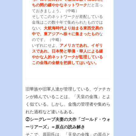
ちの間の緩やかなネットワーク
だと言っ
ておきましょう。（中略）
そしてこのネットワークが差配している
金塊はこの数十年で集められたものでは
ない。
大航海時代より始まる東西交易の
中で、東アジアへ徐々に集まったもの
な
のです。（中略）
いずれにせよ、
アメリカであれ、イギリ
スであれ、日本勢と華僑・華人による緩
やかな人的ネットワークが監理している
この金塊の全貌を把握してはいない。
旧華族や旧軍人達が管理している、ヴァチカ
ンが絡んでいることは、「天皇の金塊」とよ
く似ている。しかし、金塊の管理者や集めら
れた過程など違いもある。
②シーグレーブ夫妻の大作「ゴールド・ウォ
ーリアーズ」＝原点の読み解き
そこで、原田氏は、「天皇の金塊」の原点と