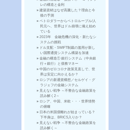
レの構造と金利
建築資材はなぜ高騰した？理由と今
後の予測
ペトロダラーからペトロルーブル/人
民元へ、世界はドル崩壊に備え始め
ている
2023年 金融危機の深化・新たなシ
ステムの挑戦
ドル支配・SWIFT制裁の濫用が新し
い国際通貨システム構築を加速
金融の構造① 銀行システム（中央銀
行＋銀行）と債務マネー
中国のゼロコロナ政策見直しで、世
界は安定に向かえるか？
ロシアの新通貨構想／セルゲイ・グ
ラジェフの金融システム
見えない戦争 ～不整合な金融政策を
読み解く2～
ロシア、中国、米欧・・・世界情勢
の俯瞰
日本の米国債離れが始まっている？
下半身は、BRICS入りか？
見えない戦争 ～不整合な金融政策を
読み解く～