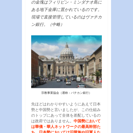
の金塊はフィリピン・ミンダナオ島に
ある地下金庫に置かれているのです。
現場で直接管理しているのはヴァチカ
ン銀行。（中略）
宗教事業協会（通称：バチカン銀行）
先ほどはわかりやすいようにあえて日本
勢と中国勢と言いましたが、この仕組み
のトップにあって全体を差配しているの
は政府ではありません。
中国勢において
は華僑・華人ネットワークの最高幹部た
ち、日本勢においては旧華族や旧軍人た