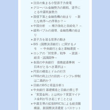
注目の集まる小型原子力発電
グローバル金融勢力の殿戦、逆手に
とる中露民族勢力
国債下落と金融危機の始まり ～新
たな秩序への序章か？～
中国分析 ～ 権力強化と自給化？ ～
緩和バブルの崩壊、金融危機の始ま
り
原子力を巡る世界の動き
BIS（国際決済銀行）に関するメ
モ ～ 中央銀行と金と基軸通貨 ～
ロシアの「対世界」戦争 ～資源・
経済・認識闘争～
各国の中央銀行 債務超過事例 ～
日本がとるべき選択は～
円安の構造とドルの行方
FRBの利上げの目的～インフレ抑制
は二義的か？
日銀のB/Sと収益分析１
中央銀行 基礎構造と日銀の禁じ手
「実質金利」とは何か？実質マイナ
ス金利が引き起こすこととは
中露主導の拡張BRICSによる経済圏
構築、新国際決済通貨（バスケット