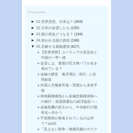
Categories
►
01.世界恐慌、日本は？
(304)
►
02.日本の金貸したち
(105)
►
03.国の借金どうなる？
(184)
►
04.狙われる国の資産
(168)
▼
05.瓦解する基軸通貨
(827)
【世界情勢】ユーラシアの安定化と
中国の一帯一路
金貸しは、最後の巨大株バブル化を
進めている？
金融の構造 複式簿記（B/S）と信
用創造
外国人労働者市場～実態から未来予
測
単独覇権構造から多極型覇権体制へ
の移行～資源国優位の経済協定へ～
金融危機の拡大から、中央銀行の国
有化へ向かう
宇宙開発が推進されているのは何
で？part2
『見えない戦争～物価高騰のカラク