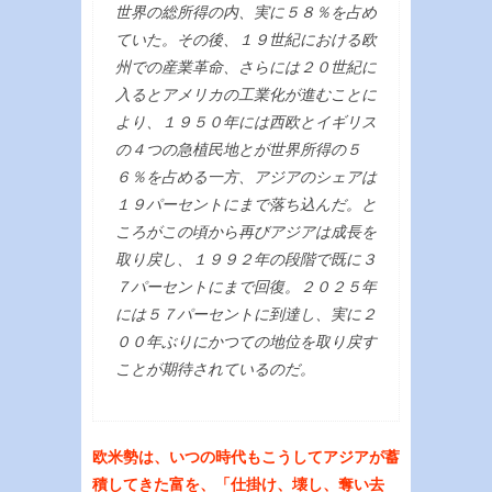
世界の総所得の内、実に５８％を占め
ていた。その後、１９世紀における欧
州での産業革命、さらには２０世紀に
入るとアメリカの工業化が進むことに
より、１９５０年には西欧とイギリス
の４つの急植民地とが世界所得の５
６％を占める一方、アジアのシェアは
１９パーセントにまで落ち込んだ。と
ころがこの頃から再びアジアは成長を
取り戻し、１９９２年の段階で既に３
７パーセントにまで回復。２０２５年
には５７パーセントに到達し、実に２
００年ぶりにかつての地位を取り戻す
ことが期待されているのだ。
欧米勢は、いつの時代もこうしてアジアが蓄
積してきた富を、「仕掛け、壊し、奪い去