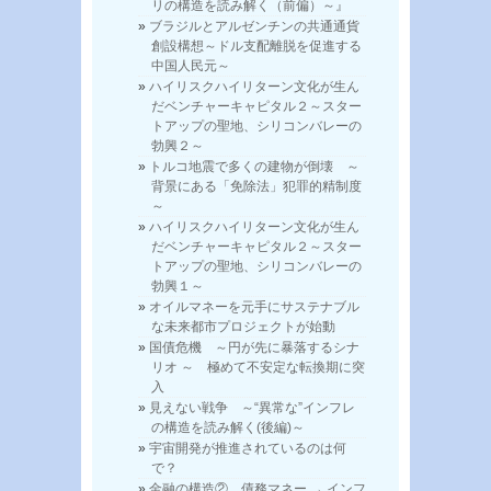
リの構造を読み解く（前偏）～』
ブラジルとアルゼンチンの共通通貨
創設構想～ドル支配離脱を促進する
中国人民元～
ハイリスクハイリターン文化が生ん
だベンチャーキャピタル２～スター
トアップの聖地、シリコンバレーの
勃興２～
トルコ地震で多くの建物が倒壊 ～
背景にある「免除法」犯罪的精制度
～
ハイリスクハイリターン文化が生ん
だベンチャーキャピタル２～スター
トアップの聖地、シリコンバレーの
勃興１～
オイルマネーを元手にサステナブル
な未来都市プロジェクトが始動
国債危機 ～円が先に暴落するシナ
リオ ～ 極めて不安定な転換期に突
入
見えない戦争 ～“異常な”インフレ
の構造を読み解く(後編)～
宇宙開発が推進されているのは何
で？
金融の構造② 債務マネー → インフ