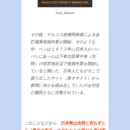
Gold_Warriors
その後、マルコス政権関係者による金
貯蔵庫採掘作業が開始。そのような
中、ベンは１９７２年に日本人がバン
バンにあった山下奉文陸軍中将（当
時）の宿営地近辺で発掘作業を開始し
ていると聞いた。日本人たちがそこで
掘り出したサイト（第９サイト）から
夜間に何かを積み出していたのを付近
の農民たちに目撃されている。
このことなどから、
日本勢は全部と言わずと