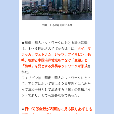
中国・上海の超高層ビル群
★華僑・華人ネットワークにおける海上活動
は、８〜９世紀唐の半ばから徐々に、
タイ、マ
ラッカ、ヴェトナム、ジャワ、フィリピン、長
崎、朝鮮と中国沿岸地域をつなぐ「金融」と
「情報」を要とする貿易ネットワークが形成
さ
れた。
フィリピンは、華僑・華人ネットワークにとっ
て、アジアにおいて実に５００年近くにもわた
って決済手段として流通する「銀」の集積ポイ
ントであり、とても重要な場であった。
★
日中関係全般が表面的に見る限り必ずしも