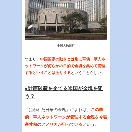
中国人民銀行
つまり、
中国国家の動きとは別に華僑・華人ネ
ットワークが何らかの目的で金塊を集めて管理
するということはありうる
ということらしい。
●計画破産を企てる米国が金塊を狙
う？
「狙われた日華の金塊」によれば、
この華
僑・華人ネットワークが管理する金塊を今破
産寸前のアメリカが狙っている
という。