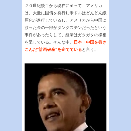
２０世紀後半から現在に至って、アメリカ
は、大量に国債を発行し米ドルはどんどん紙
屑化が進行しているし、アメリカから中国に
渡った金の一部がタングステンだったという
事件があったりして、経済はガタガタの様相
を呈している。そんな中、
日本・中国を巻き
こんだ“計画破産”を企てている
と言う。