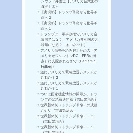
ンウッド弁護士【アメリカ合衆国の
真実】①～
【実現塾】トランプ革命から世界革
命へ２
【実現塾】トランプ革命から世界革
命へ１
トランプは、軍事政権でアメリカ合
衆国ではなく、アメリカ共和国の大
統領になる？（るいネット）
アメリカ情勢を読み解くための、ア
メリカがワシントンDC（FRBの拠
点）に支配されるまで（Benjamin
Fulford）
遂にアメリカで緊急放送システムが
起動か？２
遂にアメリカで緊急放送システムが
起動か？１
ついに国家機密情報の開示か。トラ
ンプの緊急放送開始（吉田繁治氏）
世界新体制（トランプ革命）の成就
が近い（吉田繁治氏）
世界新体制（トランプ革命）－２
（吉田繁治氏）
世界新体制（トランプ革命）－１
（吉田繁治氏）