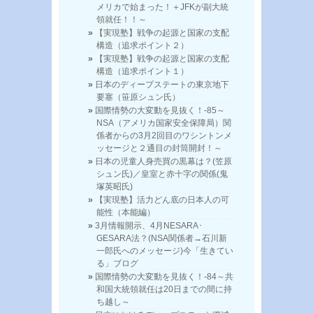
メリカで始まった！＋JFKが副大統
領就任！！～
【実現塾】戦争の起源と国家の支配
構造（追求ポイント２）
【実現塾】戦争の起源と国家の支配
構造（追求ポイント１）
日本のディープステートの東京地下
要塞（笹原シュン氏）
国際情勢の大変動を見抜く！-85～
NSA（アメリカ国家安全保障局）関
係者からの3月2回目のワシントンメ
ッセージと２通目の封筒開封！～
日本の児童人身売買の黒幕は？(笠原
シュン氏)／皇室と赤十字の関係(鬼
塚英昭氏)
【実現塾】活力どん底の日本人の可
能性（本能編）
3月情報開示、4月NESARA･
GESARA法？(NSA関係者→石川新
一郎氏へのメッセージ)今「生きてい
る」ブログ
国際情勢の大変動を見抜く！-84～共
和国大統領就任は20日までの間に持
ち越し～