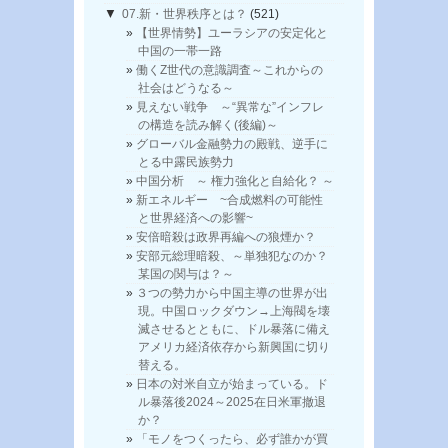
▼
07.新・世界秩序とは？
(521)
【世界情勢】ユーラシアの安定化と
中国の一帯一路
働くZ世代の意識調査～これからの
社会はどうなる～
見えない戦争 ～“異常な”インフレ
の構造を読み解く(後編)～
グローバル金融勢力の殿戦、逆手に
とる中露民族勢力
中国分析 ～ 権力強化と自給化？ ～
新エネルギー ~合成燃料の可能性
と世界経済への影響~
安倍暗殺は政界再編への狼煙か？
安部元総理暗殺、～単独犯なのか？
某国の関与は？～
３つの勢力から中国主導の世界が出
現。中国ロックダウン→上海閥を壊
滅させるとともに、ドル暴落に備え
アメリカ経済依存から新興国に切り
替える。
日本の対米自立が始まっている。ド
ル暴落後2024～2025在日米軍撤退
か？
「モノをつくったら、必ず誰かが買