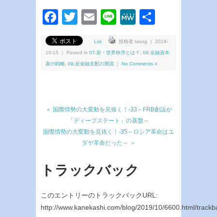
Facebook
Twitter
Email
Line
MeWe
共
有
List
投稿者 tasog ｜ 2019-
10-15 ｜ Posted in
07.新・世界秩序とは？
,
08.金融資本
家の戦略
,
09.反金融支配の潮流
｜
No Comments »
＜ 国際情勢の大変動を見抜く！-33～FRB創設が
「ディープステート」の基盤～
国際情勢の大変動を見抜く！-35～ロシア革命はユ
ダヤ革命だった～ ＞
トラックバック
このエントリーのトラックバックURL:
http://www.kanekashi.com/blog/2019/10/6600.html/trackb