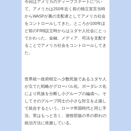
今回はアメリカのディープステートについ
て。アメリカは250年近く前の独立宣言当時
からWASPが裏の支配者としてアメリカ社会
をコントロールしてきた。ところが100年ほ
ど前のFRB設立時からはユダヤ人社会にとっ
てかわった。金融、メディア、司法を支配す
ることでアメリカ社会をコントロールしてき
た。
世界統一政府樹立へ少数民族であるユダヤ人
が立てた戦略がグローバル化。ボーダレス化
により民族を分断し小グループの編成へ。そ
してそのグループ同士の小さな対立を止揚し
て統合するという。ローマ帝国時代と同じ手
法。実はもっと古く、遊牧部族の羊の群れの
統治方法に依拠している。