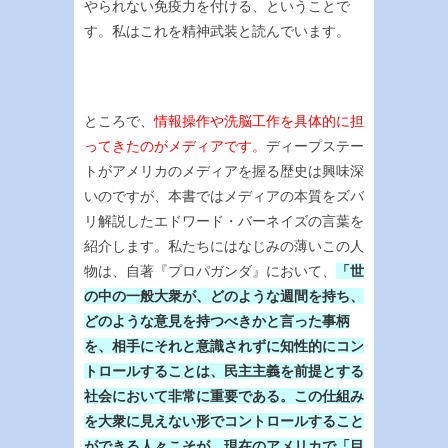
やられない免疫力を付ける、ということで
す。私はこれを精神武装と読んでいます。
ところで、
情報操作や洗脳工作を具体的に担
ってきたのがメディアです。
ディープステー
トがアメリカのメディアを握る歴史は興味深
いのですが、本書ではメディアの本質をズバ
リ解説したエドワード・バーネイズの言葉を
紹介します。私たちにはなじみの薄いこの人
物は、自著『プロパガンダ』において、
「世
の中の一般大衆が、どのような週間を持ち、
どのような意見を持つべきかと言った事柄
を、相手にそれと意識されずに知性的にコン
トロールすることは、民主主義を前提とする
社会において非常に重要である。この仕組み
を大衆に見えない形でコントロールすること
ができる人々こそが、現在のアメリカで「目