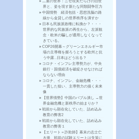
二重の世界：ニセ現実だらけの旧世
界と、姿を現す新たな同類闘争圧力
中国情勢 経済包括・思想洗脳の路
線から金貸しの世界秩序を潰すか
日本も民族派政権に転換か？・・・
世界的な民族派の再生から、左派観
念・欧米の騙しが通用しなくなって
きている。
COP26開幕～グリーンエネルギー市
場の主導権を握ろうとする欧州と抗
う中露...日本はどう出る？
コロナ・インフレ主導勢力が、中央
銀行・国債経済を破綻させなければ
ならない理由
コロナ、インフレ、金融危機・・・
一貫した狙い、主導勢力の描く未来
像
【世界情勢】中国のバブル潰し →世
界金融危機と新秩序の始まりか？
戦前から顕在化していた、詰め込み
教育の弊害2
戦前から顕在化していた、詰め込み
教育の弊害１
【エリート＝詐欺師】幕末の志士亡
き後、戦前の試験エリートは失策に