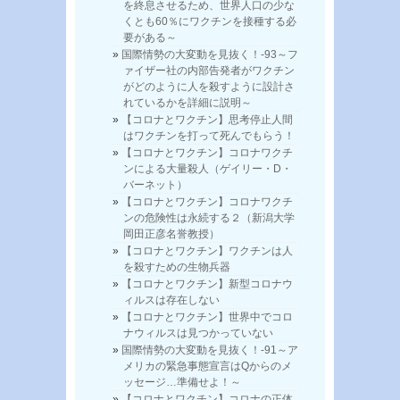
を終息させるため、世界人口の少な
くとも60％にワクチンを接種する必
要がある～
国際情勢の大変動を見抜く！-93～フ
ァイザー社の内部告発者がワクチン
がどのように人を殺すように設計さ
れているかを詳細に説明～
【コロナとワクチン】思考停止人間
はワクチンを打って死んでもらう！
【コロナとワクチン】コロナワクチ
ンによる大量殺人（ゲイリー・D・
バーネット）
【コロナとワクチン】コロナワクチ
ンの危険性は永続する２（新潟大学
岡田正彦名誉教授）
【コロナとワクチン】ワクチンは人
を殺すための生物兵器
【コロナとワクチン】新型コロナウ
ィルスは存在しない
【コロナとワクチン】世界中でコロ
ナウィルスは見つかっていない
国際情勢の大変動を見抜く！-91～ア
メリカの緊急事態宣言はQからのメ
ッセージ…準備せよ！～
【コロナとワクチン】コロナの正体