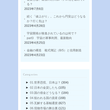
る？
2023年7月6日
続く「値上がり」。これから円安はどうなる
か？行く先は？
2023年4月28日
宇宙開発が推進されているのは何で？
part3 宇宙の軍事利用、最新動向
2023年4月25日
金融の構造 複式簿記（B/S）と信用創造
2023年4月23日
Categories
►
01.世界恐慌、日本は？
(304)
►
02.日本の金貸したち
(105)
►
03.国の借金どうなる？
(184)
►
04.狙われる国の資産
(168)
►
05.瓦解する基軸通貨
(827)
►
06.現物市場の舞台裏
(121)