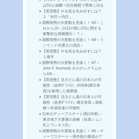
は5Gと細菌⇒抗生物質で簡単に治る
【実現塾】やる気を生み出すには？
２「外圧＝内圧」
国際情勢の大変動を見抜く！-90～こ
れから10～14日の間にDSに関する
衝撃的な情報開示！？～
国際情勢の大変動を見抜く！-89～リ
ンウッド弁護士の演説～
【実現塾】やる気を生み出すには？
１後半
国際情勢の大変動を見抜く！-87～
John F. Kennedy Jr.のテレグラムか
ら4/8～
【実現塾】活力どん底の日本人の可
能性（追求ﾎﾟｲﾝﾄ2）共同体(縄文体
質)を破壊した核家族
【実現塾】活力どん底の日本人の可
能性（追求ﾎﾟｲﾝﾄ1）縄文体質→脱私
権⇒本源収束の可能性
日本のディープステート掃討作戦～
東京地下大要塞の攻略（笹原シュン
氏とワンネス氏）
国際情勢の大変動を見抜く！-86～デ
ィープステート一掃作戦の報道がア