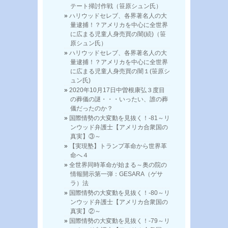
テート掃討作戦（笹原シュン氏）
ハリウッドセレブ、各界著名人の大
量逮捕！？アメリカを中心に全世界
に広まる児童人身売買の闇(続)（笹
原シュン氏）
ハリウッドセレブ、各界著名人の大
量逮捕！？アメリカを中心に全世界
に広まる児童人身売買の闇１(笹原シ
ュン氏)
2020年10月17日中曽根康弘３度目
の葬儀の謎・・・いったい、誰の葬
儀だったのか？
国際情勢の大変動を見抜く！-81～リ
ンウッド弁護士【アメリカ合衆国の
真実】③～
【実現塾】トランプ革命から世界革
命へ４
全世界同時革命が始まる～奥の院の
情報開示第一弾：GESARA（ゲサ
ラ）法
国際情勢の大変動を見抜く！-80～リ
ンウッド弁護士【アメリカ合衆国の
真実】②～
国際情勢の大変動を見抜く！-79～リ