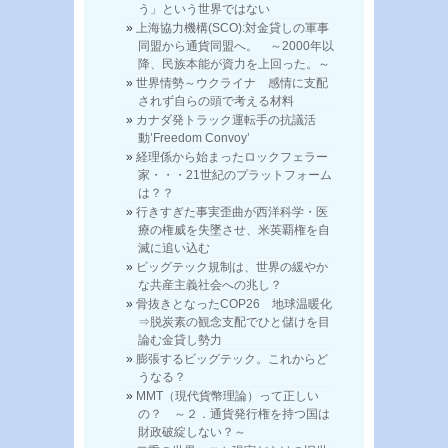
う」という世界ではない
上海協力機構(SCO):対金貸しの軍事
同盟から通貨同盟へ。 ～2000年以
降、民族本能が資力を上回った。～
世界情勢～ウクライナ 感情に支配
されず自らの頭で考える材料
カナダ発トラック運転手の抗議活
動’Freedom Convoy’
経理係から始まったロックフェラー
家・・・21世紀のプラットフォーム
は？？
行きすぎた事実歪曲が西洋科学・医
療の権威を失墜させ、米英覇権を自
滅に追い込む
ビッグテック規制は、世界の緩やか
な共産主義社会への兆し？
骨抜きとなったCOP26 地球温暖化
⇒脱炭素の観念支配でひと儲けを目
論む金貸し勢力
膨張するビッグテック。これからど
うなる？
MMT（現代貨幣理論）って正しい
の？ ～２．通貨発行権を持つ国は
財政破綻しない？～