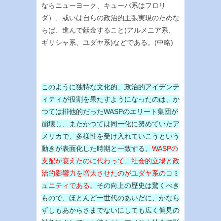
ならニューヨーク、キューバ系はフロリ
ダ）、或いは自らの政治的主張実現のためな
らば、進んで献金すること(アルメニア系、
ギリシャ系、ユダヤ系)などである。(中略)
このように独特な文化的、政治的アイデンテ
ィティが役割を果たすようになったのは、か
つては排他的だったWASPのエリート集団が
崩壊し、またかつては同一化に努めていたア
メリカで、多様性を受け入れていこうという
動きが表面化した時期と一致する。
WASPの
支配が衰えたのに代わって、社会的立場と政
治的影響力を増大させたのがユダヤ系のコミ
ュニティである。
その向上の歴史は驚くべき
もので、ほとんど一世代のあいだに、かなら
ずしもあからさまでないにしても広く偏見の