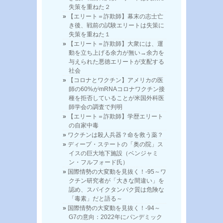
失策を重ねた２
【エリート＝詐欺師】幕末の志士亡
き後、戦前の試験エリートは失策に
失策を重ねた１
【エリート＝詐欺師】大衆には、運
動を立ち上げる余力が無い→余力を
与えられた悪徳エリートが支配する
社会
【コロナとワクチン】アメリカの医
師の60%がmRNAコロナワクチン接
種を拒否していることが米国外科医
師学会の調査で判明
【エリート＝詐欺師】学歴エリート
の自家中毒
ワクチンは殺人兵器？命を救う薬？
ディープ・ステートの「奥の院」ス
イスの巨大地下施設（ベンジャミ
ン・フルフォード氏）
国際情勢の大変動を見抜く！-95～ワ
クチン研究者が「大きな間違い」を
認め、スパイクタンパク質は危険な
「毒素」だと語る～
国際情勢の大変動を見抜く！-94～
G7の意向：2022年にパンデミック