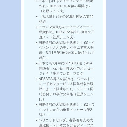
日本におけるディープステート殲滅
作戦／NESARA の今後の展開は？
（笠原シュン氏）
【実現塾】戦争の起源と国家の支配
構造
トランプ大統領のディープステート
殲滅作戦。NESARA 発動３度目の正
直！？（笹原シュン氏）
国際情勢の大変動を見抜く！-83～イ
ヴァンカさんのテレグラムで重大発
表…3月4日第19代米国大統領として
就任～
日本でも3月中にGESARA法（NSA
関係者→石川新一郎氏へのメッセー
ジ）今「生きている」ブログ
NESARA 導入の試みは、ワールドト
レードセンタービル＆国防総省の破
壊によって阻止された！？９１１同
時多発テロ事件の真相（笹原シュン
氏）
国際情勢の大変動を見抜く！-82～ワ
シントンからの重要メッセージ第2
弾！～
ハリウッドセレブ、各界著名人の大
量逮捕！？日本におけるディープス