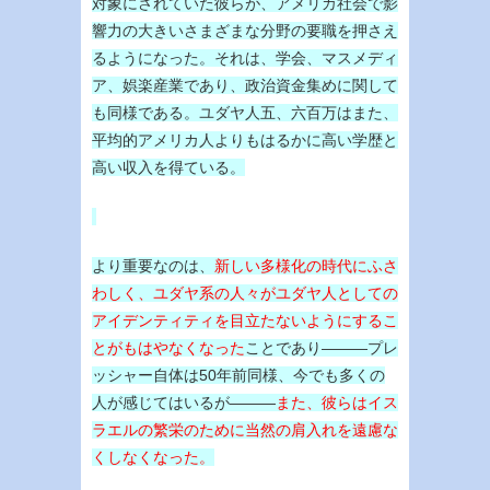
対象にされていた彼らが、アメリカ社会で影
響力の大きいさまざまな分野の要職を押さえ
るようになった。それは、学会、マスメディ
ア、娯楽産業であり、政治資金集めに関して
も同様である。ユダヤ人五、六百万はまた、
平均的アメリカ人よりもはるかに高い学歴と
高い収入を得ている。
より重要なのは、
新しい多様化の時代にふさ
わしく、ユダヤ系の人々がユダヤ人としての
アイデンティティを目立たないようにするこ
とがもはやなくなった
ことであり―――プレ
ッシャー自体は50年前同様、今でも多くの
人が感じてはいるが―――
また、彼らはイス
ラエルの繁栄のために当然の肩入れを遠慮な
くしなくなった。