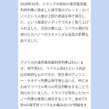
2018年10月、トランプ大統領が連邦最高裁
判所判事に指名した保守系のブレッド・カバ
ノーという人物が上院の承認を得て就任し
た、という報道がメディアで大きく取り上げ
られました。注目の裏には、リベラル側が仕
掛けたカバノーのスキャンダル追及の影響も
ありました。
アメリカの連邦最高裁判所判事は9人いま
す。保守系5人、リベラル系4人という内訳
は伝統的なものですが、前任者のアンソニ
ー・ケネディ判事は保守側とはいえ、時にき
わめてリベラル寄りの司法判断をすることで
知られていました。トランプが指名したカバ
ノー判事が後釜に就任することで、改めて5
対4の保守対リベラルの棲み分けが明確化す