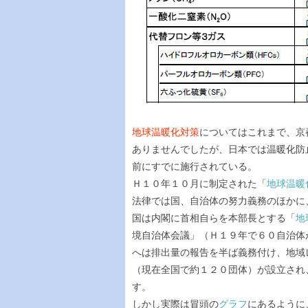
地球温暖化対策
についてはこれまで、京
ありませんでしたが、日本では温暖化防
前にすでに施行されている。
Ｈ１０年１０月に制定された「
地球温暖
法律では国、自治体の努力義務のほかに
国は内閣に首相自らを本部長とする「
地
境自治体会議」（Ｈ１９年で６０自治体
へは排出量の報告を半ば義務付け、地域
（現在全国で約１２０団体）が設立され
す。
しかし実際は冒頭の
グラフ
にあるように