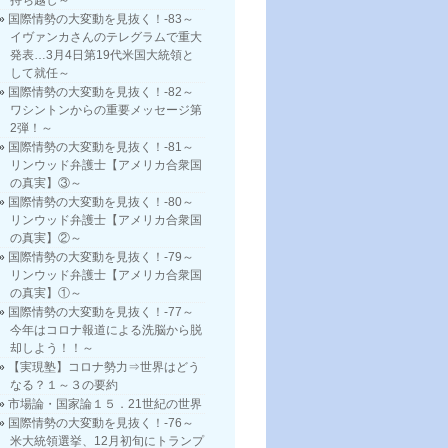
持ち越し～
国際情勢の大変動を見抜く！-83～
イヴァンカさんのテレグラムで重大
発表…3月4日第19代米国大統領と
して就任～
国際情勢の大変動を見抜く！-82～
ワシントンからの重要メッセージ第
2弾！～
国際情勢の大変動を見抜く！-81～
リンウッド弁護士【アメリカ合衆国
の真実】③～
国際情勢の大変動を見抜く！-80～
リンウッド弁護士【アメリカ合衆国
の真実】②～
国際情勢の大変動を見抜く！-79～
リンウッド弁護士【アメリカ合衆国
の真実】①～
国際情勢の大変動を見抜く！-77～
今年はコロナ報道による洗脳から脱
却しよう！！～
【実現塾】コロナ勢力⇒世界はどう
なる？１～３の要約
市場論・国家論１５．21世紀の世界
国際情勢の大変動を見抜く！-76～
米大統領選挙、12月初旬にトランプ