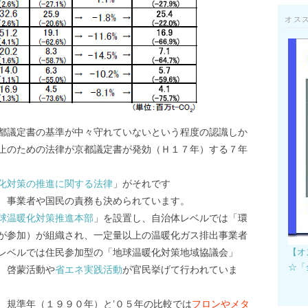
オス
都議定書の基準が中々守れていないという程度の認識しか
止のための法律が京都議定書が発効（Ｈ１７年）する７年
化対策の推進に関する法律
」がそれです
、事業者や国民の責務も決められています。
球温暖化対策推進本部
」を設置し、自治体レベルでは「環
が参加）が組織され、一定量以上の温暖化ガス排出事業者
【オ
レベルでは住民参加型の「地球温暖化対策地域協議会」
☆「
、啓蒙活動や
省エネ実践活動
が官民挙げて行われていま
、規準年（１９９０年）と’０５年の比較では
フロンやメタ