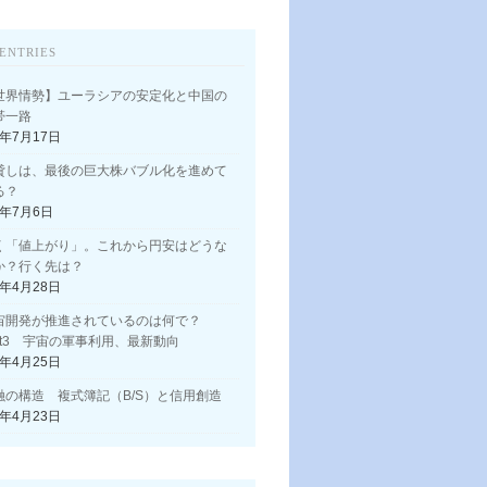
ENTRIES
世界情勢】ユーラシアの安定化と中国の
帯一路
3年7月17日
貸しは、最後の巨大株バブル化を進めて
る？
3年7月6日
く「値上がり」。これから円安はどうな
か？行く先は？
3年4月28日
宙開発が推進されているのは何で？
art3 宇宙の軍事利用、最新動向
3年4月25日
融の構造 複式簿記（B/S）と信用創造
3年4月23日