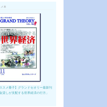
スメ本
ススメ冊子】グランドセオリー最新刊
金貸しが支配する世界経済の行方」