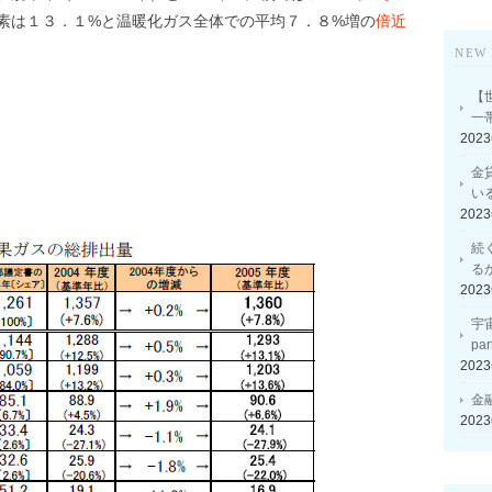
素は１３．１%と温暖化ガス全体での平均７．８%増の
倍近
NEW 
【
一
202
金
い
202
続
る
202
宇
p
202
金
202