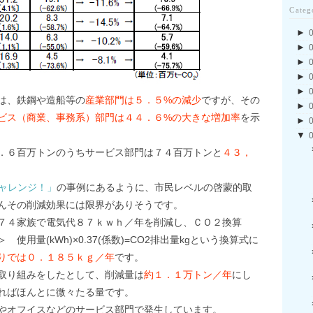
Categ
►
►
►
►
►
は、鉄鋼や造船等の
産業部門は５．５%の減少
ですが、その
►
ビス（商業、事務系）部門は４４．６%の大きな増加率
を示
►
▼
．６百万トンのうちサービス部門は７４百万トンと
４３，
チャレンジ！」
の事例にあるように、市民レベルの啓蒙的取
んその削減効果には限界がありそうです。
７４家族で電気代８７ｋｗｈ／年を削減し、ＣＯ２換算
用量(kWh)×0.37(係数)=CO2排出量kgという換算式に
りでは０．１８５ｋｇ／年
です。
取り組みをしたとして、削減量は
約１．１万トン／年
にし
ればほんとに微々たる量です。
やオフイスなどのサービス部門で発生しています。