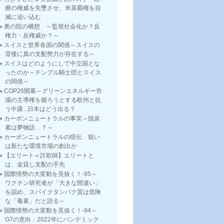
療の権威を失墜させ、米英覇権を自
滅に追い込む
奥の院の構想 ～監視社会化か？反
権力・反権威か？～
スイスと世界各国の関係～スイスの
背後に真の支配勢力が存在する～
スイスはどのようにして中立国とな
ったのか～テンプル騎士団とスイス
の関係～
COP26開幕～グリーンエネルギー市
場の主導権を握ろうとする欧州と抗
う中露...日本はどう出る？
カーボンニュートラルの事実～脱炭
素は夢物語…？～
カーボンニュートラルの喧伝 狙い
は新たな環境市場の創出か
【エリート＝詐欺師】エリートと
は、金貸し支配の手先
国際情勢の大変動を見抜く！-95～
ワクチン研究者が「大きな間違い」
を認め、スパイクタンパク質は危険
な「毒素」だと語る～
国際情勢の大変動を見抜く！-94～
G7の意向：2022年にパンデミック