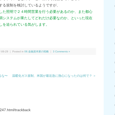
する規制を検討しているようですが、
した照明で２４時間営業を行う必要があるのか、また都心
調システムが果たしてどれだけ必要なのか、といった現在
しを迫られている気がします。
We
共
有
-06-29 ｜ Posted in
08.金融資本家の戦略
｜
3 Comments »
るな〜
温暖化ガス規制、米国が最近急に熱心になったのは何で？ ＞
247.html/trackback