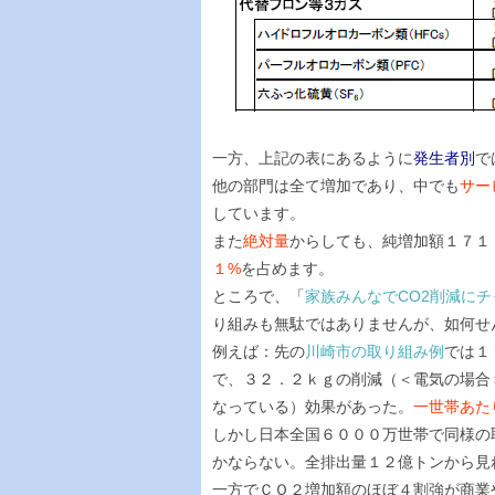
一方、上記の表にあるように
発生者別
で
他の部門は全て増加であり、中でも
サー
しています。
また
絶対量
からしても、純増加額１７１
１%
を占めます。
ところで、「
家族みんなでCO2削減に
り組みも無駄ではありませんが、如何せ
例えば：先の
川崎市の取り組み例
では１
で、３２．２ｋｇの削減（＜電気の場合＞ 使
なっている）効果があった。
一世帯あた
しかし日本全国６０００万世帯で同様の
かならない。全排出量１２億トンから見
一方でＣＯ２増加額のほぼ４割強が商業