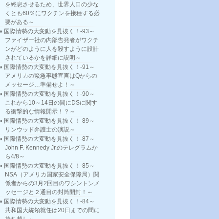
を終息させるため、世界人口の少な
くとも60％にワクチンを接種する必
要がある～
国際情勢の大変動を見抜く！-93～
ファイザー社の内部告発者がワクチ
ンがどのように人を殺すように設計
されているかを詳細に説明～
国際情勢の大変動を見抜く！-91～
アメリカの緊急事態宣言はQからの
メッセージ…準備せよ！～
国際情勢の大変動を見抜く！-90～
これから10～14日の間にDSに関す
る衝撃的な情報開示！？～
国際情勢の大変動を見抜く！-89～
リンウッド弁護士の演説～
国際情勢の大変動を見抜く！-87～
John F. Kennedy Jr.のテレグラムか
ら4/8～
国際情勢の大変動を見抜く！-85～
NSA（アメリカ国家安全保障局）関
係者からの3月2回目のワシントンメ
ッセージと２通目の封筒開封！～
国際情勢の大変動を見抜く！-84～
共和国大統領就任は20日までの間に