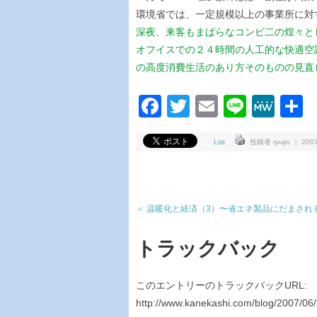
環境省では、一定規模以上の事業所に対
深夜、来客もまばらなコンビ二の煌々と
オフイスでの２４時間の人工的な快適空
の高度消費生活のあり方そのものの見直
Facebook
Twitter
Email
Line
Me
List
投稿者 ryujin ｜ 2007
＜ 温暖化と経済（3）〜省エネ製品にだまされ
トラックバック
このエントリーのトラックバックURL:
http://www.kanekashi.com/blog/2007/06/