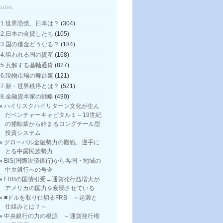
ories
01.世界恐慌、日本は？
(304)
02.日本の金貸したち
(105)
03.国の借金どうなる？
(184)
04.狙われる国の資産
(168)
05.瓦解する基軸通貨
(827)
06.現物市場の舞台裏
(121)
07.新・世界秩序とは？
(521)
08.金融資本家の戦略
(490)
ハイリスクハイリターン文化が生ん
だベンチャーキャピタル１～19世紀
の捕鯨業から始まるロングテール型
投資システム
グローバル金融勢力の殿戦、逆手に
とる中露民族勢力
BIS(国際決済銀行)から各国・地域の
中央銀行への号令
FRBの国債引受→通貨発行益増大が
アメリカの国力を衰弱させている
■ドルを取り仕切るFRB ～起源と
仕組みとは？～
中央銀行の力の根源 ～通貨発行権