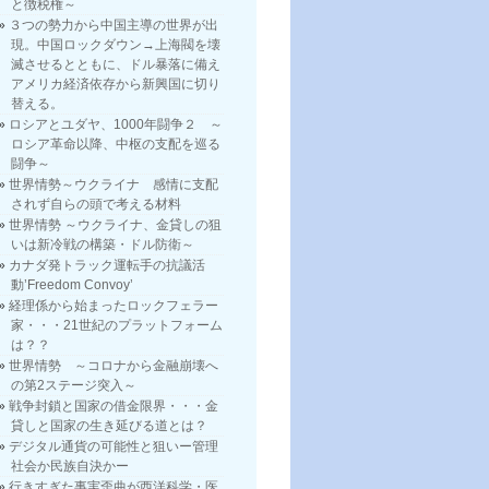
と徴税権～
３つの勢力から中国主導の世界が出
現。中国ロックダウン→上海閥を壊
滅させるとともに、ドル暴落に備え
アメリカ経済依存から新興国に切り
替える。
ロシアとユダヤ、1000年闘争２ ～
ロシア革命以降、中枢の支配を巡る
闘争～
世界情勢～ウクライナ 感情に支配
されず自らの頭で考える材料
世界情勢 ～ウクライナ、金貸しの狙
いは新冷戦の構築・ドル防衛～
カナダ発トラック運転手の抗議活
動’Freedom Convoy’
経理係から始まったロックフェラー
家・・・21世紀のプラットフォーム
は？？
世界情勢 ～コロナから金融崩壊へ
の第2ステージ突入～
戦争封鎖と国家の借金限界・・・金
貸しと国家の生き延びる道とは？
デジタル通貨の可能性と狙いー管理
社会か民族自決かー
行きすぎた事実歪曲が西洋科学・医