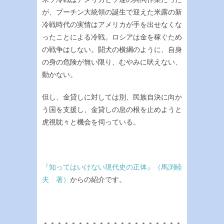
が、プーチン大統領の誕生で迎えた米露の新
冷戦時代の実情はアメリカが手を出せなくな
ったことによる冷戦。ロシアは金を稼ぐため
の戦争はしない。闘犬の横綱のように、自身
の身の危険が無い限り、むやみに吠えない、
動かない。
但し、金貸しに対しては別、民族自決に向か
う国を支援し、金貸しの息の根を止めようと
虎視眈々と機会を伺っている。
『知ってはいけない現代史の正体』（馬渕睦
夫 著）
からの紹介です。