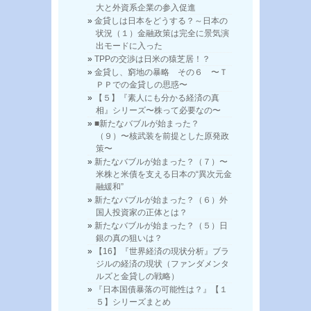
大と外資系企業の参入促進
金貸しは日本をどうする？～日本の
状況（１）金融政策は完全に景気演
出モードに入った
TPPの交渉は日米の猿芝居！？
金貸し、窮地の暴略 その６ 〜Ｔ
ＰＰでの金貸しの思惑〜
【５】『素人にも分かる経済の真
相』シリーズ〜株って必要なの〜
■新たなバブルが始まった？
（９）〜核武装を前提とした原発政
策〜
新たなバブルが始まった？（７）〜
米株と米債を支える日本の“異次元金
融緩和”
新たなバブルが始まった？（６）外
国人投資家の正体とは？
新たなバブルが始まった？（５）日
銀の真の狙いは？
【16】『世界経済の現状分析』ブラ
ジルの経済の現状（ファンダメンタ
ルズと金貸しの戦略）
『日本国債暴落の可能性は？』【１
５】シリーズまとめ