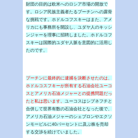
財団の目的は欧米へのロシア市場の開放で
す。ロシア民族主義者たるプーチンへの露骨
な挑戦です。ホドルコフスキーはまた、アメ
リカにも事務所を開設し、ユダヤ人のキッシ
ンジャーを理事に招聘しました。ホドルコフ
スキーは国際的ユダヤ人脈を意図的に活用し
たのです。
プーチンに最終的に逮捕を決断させたのは、
ホドルコスフキーが所有する石油会社ユーコ
スとアメリカ石油メジャーとの提携問題だっ
たと私は思います。
ユーコスはシブネフチと
合併して世界有数の石油会社となった後で、
アメリカ石油メジャーのシェブロンやエクソ
ンモービルに40パーセントに及ぶ株を売却
する交渉を続けていました。