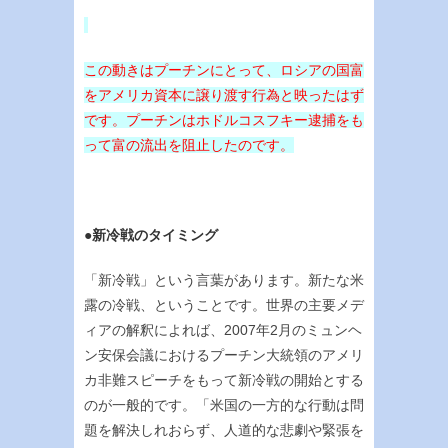
この動きはプーチンにとって、ロシアの国富
をアメリカ資本に譲り渡す行為と映ったはず
です。プーチンはホドルコスフキー逮捕をも
って富の流出を阻止したのです。
●新冷戦のタイミング
「新冷戦」という言葉があります。新たな米
露の冷戦、ということです。世界の主要メデ
ィアの解釈によれば、2007年2月のミュンヘ
ン安保会議におけるプーチン大統領のアメリ
カ非難スピーチをもって新冷戦の開始とする
のが一般的です。「米国の一方的な行動は問
題を解決しれおらず、人道的な悲劇や緊張を