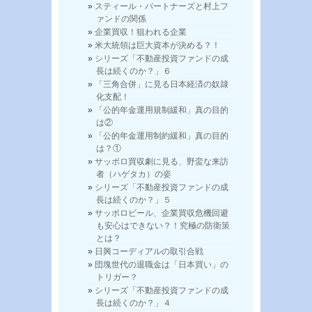
スティール・パートナーズと村上フ
ァンドの関係
企業買収！狙われる企業
米大統領は巨大資本が決める？！
シリーズ「不動産投資ファンドの成
長は続くのか？」６
「三角合併」に見る日本経済の奴隷
化支配！
「公的年金運用規制緩和」真の目的
は②
「公的年金運用制約緩和」真の目的
は？①
サッポロ買収劇に見る、野蛮な来訪
者（ハゲタカ）の姿
シリーズ「不動産投資ファンドの成
長は続くのか？」５
サッポロビール、企業買収危機回避
も安心はできない？！究極の防衛策
とは？
日興コーディアルの取引合戦
団塊世代の退職金は「日本買い」の
トリガー？
シリーズ「不動産投資ファンドの成
長は続くのか？」４