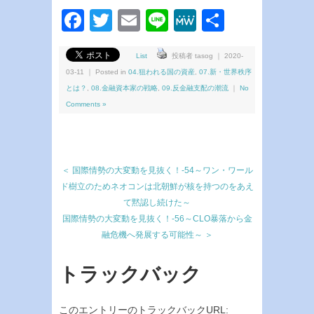
Facebook
Twitter
Email
Line
MeWe
共
有
List
投稿者 tasog ｜ 2020-
03-11 ｜ Posted in
04.狙われる国の資産
,
07.新・世界秩序
とは？
,
08.金融資本家の戦略
,
09.反金融支配の潮流
｜
No
Comments »
＜ 国際情勢の大変動を見抜く！-54～ワン・ワール
ド樹立のためネオコンは北朝鮮が核を持つのをあえ
て黙認し続けた～
国際情勢の大変動を見抜く！-56～CLO暴落から金
融危機へ発展する可能性～ ＞
トラックバック
このエントリーのトラックバックURL: