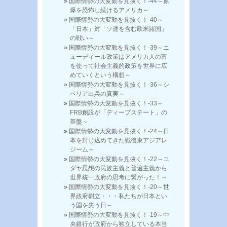
国際情勢の大変動を見抜く！-44～原
爆を恐怖し続けるアメリカ～
国際情勢の大変動を見抜く！-40～
「日本」対「ソ連を含む欧米諸国」
の戦い～
国際情勢の大変動を見抜く！-39～ニ
ューディール政策はアメリカ人の富
を使って社会主義的政策を世界に広
めていくという構想～
国際情勢の大変動を見抜く！-36～シ
ベリア出兵の真実～
国際情勢の大変動を見抜く！-33～
FRB創設が「ディープステート」の
基盤～
国際情勢の大変動を見抜く！-24～日
本を封じ込めてきた戦後東アジアレ
ジーム～
国際情勢の大変動を見抜く！-22～ユ
ダヤ思想の民族主義と普遍主義から
世界統一政府の思考に繋がった！～
国際情勢の大変動を見抜く！-20～世
界政府樹立・・・私たちが日本とい
う国を失う日～
国際情勢の大変動を見抜く！-19～中
央銀行が政府から独立している本当