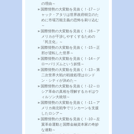
の理由～
国際情勢の大変動を見抜く！-17～ジ
ャック・アタリは世界政府樹立のた
めに市場万能主義の恐怖を刷り込む
～
国際情勢の大変動を見抜く！-16～ア
メリカが干渉しやすくするための
「民主化」～
国際情勢の大変動を見抜く！-15～正
邪が逆転した世界～
国際情勢の大変動を見抜く！-14～グ
ローバリズムという妖怪～
国際情勢の大変動を見抜く！-13～第
二次世界大戦の戦後処理はロンド
ン・シティが決めた～
国際情勢の大変動を見抜く！-12～ロ
シア革命の真相を理解するカギはウ
ィルソン大統領～
国際情勢の大変動を見抜く！-11～ア
メリカ南北戦争でリンカーンを支援
したロシア～
国際情勢の大変動を見抜く！-10～左
翼革命運動と国際金融資本家の奇妙
な連動～