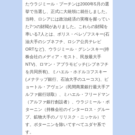
たウラジミール・プーチンは2000年5月の選
挙で当選し、正式に大統領に就任しました。
当時、ロシアには政治経済の実権を握ってい
た7つの財閥がありました。これらの財閥を
率いる7人とは、ボリス・ベレゾフスキー(石
油大手のシブネフチ、ロシア公共テレビ
ORTなど)、ウラジミール・グシンスキー(持
株会社のメディア・モスト、民放最大手
NTV)、ロマン・アブラモビッチ(シブネフチ
を共同所有)、ミハエル・ホドルコフスキー
(メナテップ銀行、石油大手のユーコス)、ピ
ョートル・アヴェン（民間商業銀行最大手ア
ルファ銀行頭取）、ミハエル・フリードマン
（アルファ銀行創設者）、ウラジミール・ポ
ターニン（持株会社のインターロス・グルー
プ、鉱物大手のノリリスク・ニッケル）で
す。ポターニンを除いてすべてユダヤ系で
す。