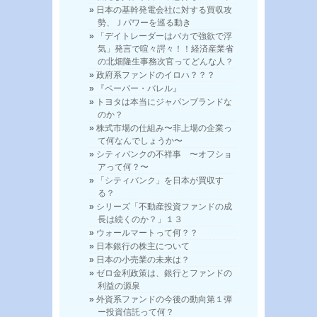
日本の基幹発電会社に対する買収攻
勢、Ｊパワーを巡る動き
「デイトレーダーはバカで強欲で浮
気」発言で喧々諤々！！経済産業省
の北畑隆生事務次官ってどんな人？
政府系ファンドのイロハ？？？
『ペーパー・バレル』
トヨタは本当にジャパンブランドな
のか？
株式市場の仕組み〜非上場の企業っ
て何なんでしょうか〜
シティバンクの不祥事 〜オフショ
アって何？〜
「シティバンク」を日本が買収す
る？
シリーズ「不動産投資ファンドの成
長は続くのか？」１３
ウォールマートって何？？
日本銀行の株主について
日本の小売業の未来は？
ゼロ金利政策は、銀行とファンドの
利益の源泉
外資系ファンドの今後の動向第１弾
ー投資信託って何？