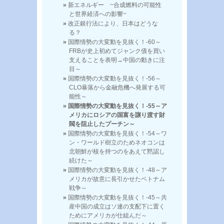
新エネルギー ~合成燃料の可能性
と世界経済への影響~
改正銀行法により、日本はどうな
る？
国際情勢の大変動を見抜く！-60～
FRBが史上初めてジャンク債を買い
支えることを表明→中国の動きに注
目～
国際情勢の大変動を見抜く！-56～
CLO暴落から金融危機へ発展する可
能性～
国際情勢の大変動を見抜く！-55～ア
メリカにロシアの国富を譲り渡す財
閥を阻止したプーチン～
国際情勢の大変動を見抜く！-54～ワ
ン・ワールド樹立のためネオコンは
北朝鮮が核を持つのをあえて黙認し
続けた～
国際情勢の大変動を見抜く！-48～ア
メリカが故意に長引かせたベトナム
戦争～
国際情勢の大変動を見抜く！-45～共
産中国の成立はソ連の支配下に置く
ためにアメリカが仕組んだ～