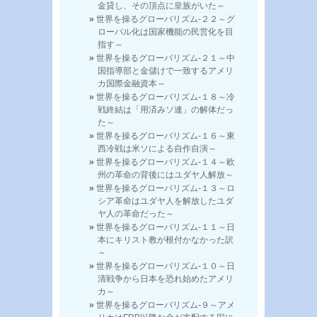
金貸し、その頂点に皇族がいた～
世界を操るグローバリズム-２２～グ
ローバル化は国家機能の民営化を目
指す～
世界を操るグローバリズム-２１～中
国指導部と金儲けで一致するアメリ
カ国際金融資本～
世界を操るグローバリズム-１８～冷
戦終結は「用済みソ連」の解体だっ
た～
世界を操るグローバリズム-１６～東
西冷戦は米ソによる自作自演～
世界を操るグローバリズム-１４～欧
州の革命の背後にはユダヤ人解放～
世界を操るグローバリズム-１３～ロ
シア革命はユダヤ人を解放したユダ
ヤ人の革命だった～
世界を操るグローバリズム-１１～日
本にキリスト教が根付かなかった訳
～
世界を操るグローバリズム-１０～日
清戦争から日本を恐れ始めたアメリ
カ～
世界を操るグローバリズム-９～アメ