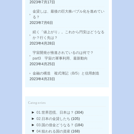
2023年7月17日
金貸しは、最後の巨大株バブル化を進めてい
る？
2023年7月6日
続く「値上がり」。これから円安はどうなる
か？行く先は？
2023年4月28日
宇宙開発が推進されているのは何で？
part3 宇宙の軍事利用、最新動向
2023年4月25日
金融の構造 複式簿記（B/S）と信用創造
2023年4月23日
Categories
►
01.世界恐慌、日本は？
(304)
►
02.日本の金貸したち
(105)
►
03.国の借金どうなる？
(184)
▼
04.狙われる国の資産
(168)