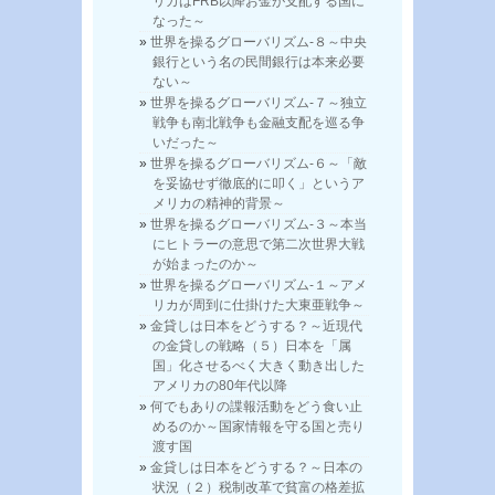
リカはFRB以降お金が支配する国に
なった～
世界を操るグローバリズム-８～中央
銀行という名の民間銀行は本来必要
ない～
世界を操るグローバリズム-７～独立
戦争も南北戦争も金融支配を巡る争
いだった～
世界を操るグローバリズム-６～「敵
を妥協せず徹底的に叩く」というア
メリカの精神的背景～
世界を操るグローバリズム-３～本当
にヒトラーの意思で第二次世界大戦
が始まったのか～
世界を操るグローバリズム-１～アメ
リカが周到に仕掛けた大東亜戦争～
金貸しは日本をどうする？～近現代
の金貸しの戦略（５）日本を「属
国」化させるべく大きく動き出した
アメリカの80年代以降
何でもありの諜報活動をどう食い止
めるのか～国家情報を守る国と売り
渡す国
金貸しは日本をどうする？～日本の
状況（２）税制改革で貧富の格差拡