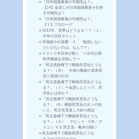
『日本国債暴落の可能性は？』
【14】金貸しが日本国債暴落を仕掛
る可能性は？
『日本国債暴落の可能性は？』
【１】プロローグ
2012年、世界はどうなる！？（１）
今年の注目ポイント
市場縮小の深層：３ 『勉強しない
といけないのは、なんで？』
２０１０年日本が動く 〜次代の新
秩序構築を目指して〜
「民主党政権下で郵政民営化どうな
る？」（８） 今後の郵政の資産状
況と国債の行方
「民主党政権下で郵政民営化どうな
る？」（７）〜金貸しにとって、民
営化とは何か？
「民主政権下で郵政民営化どうな
る？」（6） 郵政民営化の元々の狙
いと、民主党見直し方針の検証
「民主政権下で郵政民営化どうな
る？」（４） デビッド・CIA・マ
スコミ ＶＳ 民主党・亀井の闘い
民主政権下で郵政民営化どうな
る？〜プロローグ〜