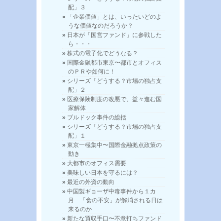
配」３
「企業価値」とは、いったいどのよ
うな価値なのだろうか？
日本が「国営ファンド」に参戦した
ら・・・
株式の電子化でどうなる？
国際金融都市東京〜都市とオフィス
のＰＲや如何に！
シリーズ「どうする？市場の独占支
配」２
医療保険制度の改悪で、益々進む国
家解体
ブルドック事件の総括
シリーズ「どうする？市場の独占支
配」１
東京一極集中〜国際金融拠点政策の
動き
大都市のオフィス需要
美味しい日本を守るには？
最近の外資の動向
中国製ギョーザ中毒事件から１カ
月…「食の不安」が解消される日は
来るのか
新たな買収手口〜不意打ちファンド