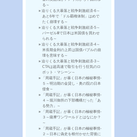
る～
迫りくる大暴落と戦争刺激経済-6～
あと6年で「ドル覇権体制」はめで
たく崩壊する～
迫りくる大暴落と戦争刺激経済-5～
バーゼルⅢで日本は米国債を買わせ
られる～
迫りくる大暴落と戦争刺激経済-4～
米長期金利の上昇は国債バブルの崩
壊を意味する～
迫りくる大暴落と戦争刺激経済-3～
CTAは超高速で取引を行う狂気のロ
ボット・マシーン～
「周蔵手記」が暴く日本の極秘事情-
５～明治期の金貸し・奥の院の日本
侵食～
「周蔵手記」が暴く日本の極秘事情-
４～堀川御所の下部機構だった「あ
る勢力」～
「周蔵手記」が暴く日本の極秘事情-
３～薩摩ワンワールドとはなにか？
～
「周蔵手記」が暴く日本の極秘事情-
２～日本に偽史を根付かせた背後に