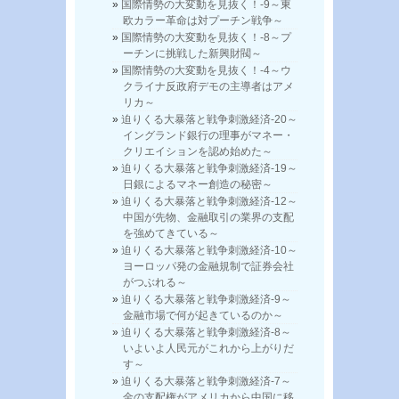
国際情勢の大変動を見抜く！-9～東
欧カラー革命は対プーチン戦争～
国際情勢の大変動を見抜く！-8～プ
ーチンに挑戦した新興財閥～
国際情勢の大変動を見抜く！-4～ウ
クライナ反政府デモの主導者はアメ
リカ～
迫りくる大暴落と戦争刺激経済-20～
イングランド銀行の理事がマネー・
クリエイションを認め始めた～
迫りくる大暴落と戦争刺激経済-19～
日銀によるマネー創造の秘密～
迫りくる大暴落と戦争刺激経済-12～
中国が先物、金融取引の業界の支配
を強めてきている～
迫りくる大暴落と戦争刺激経済-10～
ヨーロッパ発の金融規制で証券会社
がつぶれる～
迫りくる大暴落と戦争刺激経済-9～
金融市場で何が起きているのか～
迫りくる大暴落と戦争刺激経済-8～
いよいよ人民元がこれから上がりだ
す～
迫りくる大暴落と戦争刺激経済-7～
金の支配権がアメリカから中国に移