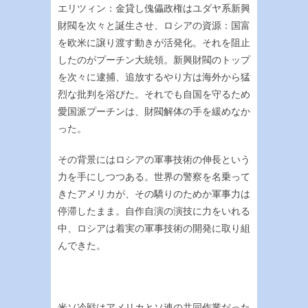
エリツィン：金貸し傀儡政権はユダヤ系新興
財閥を次々と誕生させ、ロシアの資源：国富
を欧米に譲り渡す動きが活発化。それを阻止
したのがプーチン大統領。新興財閥のトップ
を次々に逮捕、追放するやり方は海外から猛
烈な批判を浴びた。それでも自国を守るため
愛国派プーチンは、財閥解体の手を緩めなか
った。
その背景にはロシアの軍事技術の伸長という
力を手にしつつある。世界の警察を名乗って
きたアメリカが、その驕りのためか軍事力は
停滞したまま。自作自演の演技に力をいれる
中、ロシアは着実の軍事技術の開発に取り組
んできた。
米ソ冷戦はアメリカとソ連の共同作業だった