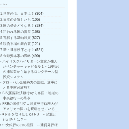
ories
01.世界恐慌、日本は？
(304)
02.日本の金貸したち
(105)
03.国の借金どうなる？
(184)
04.狙われる国の資産
(168)
05.瓦解する基軸通貨
(827)
06.現物市場の舞台裏
(121)
07.新・世界秩序とは？
(521)
08.金融資本家の戦略
(490)
ハイリスクハイリターン文化が生ん
だベンチャーキャピタル１～19世紀
の捕鯨業から始まるロングテール型
投資システム
グローバル金融勢力の殿戦、逆手に
とる中露民族勢力
BIS(国際決済銀行)から各国・地域の
中央銀行への号令
FRBの国債引受→通貨発行益増大が
アメリカの国力を衰弱させている
■ドルを取り仕切るFRB ～起源と
仕組みとは？～
中央銀行の力の根源 ～通貨発行権