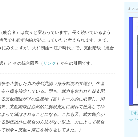
オス
（統合者）は次々と変わっています。長く続いているよう
時代でも必ず内紛が起こっていたと考えられます。さて、
ようにみえますが、大和朝廷〜江戸時代まで、支配階級（統合
認）と その統合限界（
リンク
）からの引用です。
闘争を止揚した力の序列共認⇒身分制度の共認が、生産
・在り様を決定している。即ち、武力を奪われた被支配
する支配階級がその生産物（富）を一方的に収奪し、消
結果、支配階級は必然的に解脱充足に溺れて堕落してゆ
【オ
によって滅ぼされることになる。これも又、武力統合が
☆「
よる制圧以外に統合の方法がない以上、力によって統合
って戦争→支配→滅亡を繰り返してきた。）