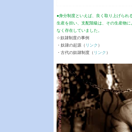
●身分制度といえば、良く取り上げられ
生産を担い、支配階級は、その生産物に
なく存在していました。
☆奴隷制度の事例
・奴隷の起源（
リンク
）
・古代の奴隷制度（
リンク
）