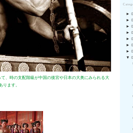
Categ
►
►
►
►
►
►
►
▼
って、時の支配階級が中国の後宮や日本の大奥にみられる大
あります。