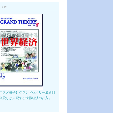
スメ本
ススメ冊子】グランドセオリー最新刊
金貸しが支配する世界経済の行方」