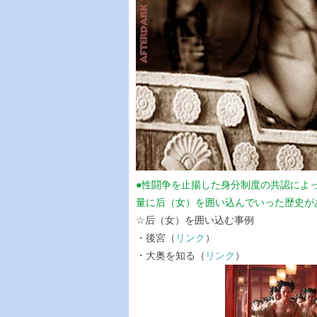
●性闘争を止揚した身分制度の共認によ
量に后（女）を囲い込んでいった歴史が
☆后（女）を囲い込む事例
・後宮（
リンク
）
・大奥を知る（
リンク
）