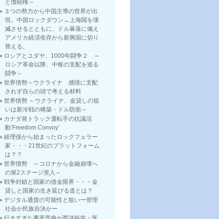
と徴税権～
３つの勢力から中国主導の世界が出
現。中国ロックダウン→上海閥を壊
滅させるとともに、ドル暴落に備え
アメリカ経済依存から新興国に切り
替える。
ロシアとユダヤ、1000年闘争２ ～
ロシア革命以降、中枢の支配を巡る
闘争～
世界情勢～ウクライナ 感情に支配
されず自らの頭で考える材料
世界情勢 ～ウクライナ、金貸しの狙
いは新冷戦の構築・ドル防衛～
カナダ発トラック運転手の抗議活
動’Freedom Convoy’
経理係から始まったロックフェラー
家・・・21世紀のプラットフォーム
は？？
世界情勢 ～コロナから金融崩壊へ
の第2ステージ突入～
戦争封鎖と国家の借金限界・・・金
貸しと国家の生き延びる道とは？
デジタル通貨の可能性と狙いー管理
社会か民族自決かー
行きすぎた事実歪曲が西洋科学・医