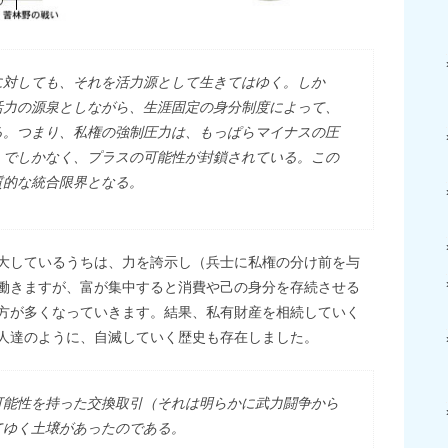
に対しても、それを活力源として生きてはゆく。しか
活力の源泉としながら、生涯固定の身分制度によって、
る。つまり、私権の強制圧力は、もっぱらマイナスの圧
）でしかなく、プラスの可能性が封鎖されている。この
質的な統合限界となる。
大しているうちは、力を誇示し（兵士に私権の分け前を与
働きますが、富が集中すると消費や己の身分を存続させる
方が多くなっていきます。結果、私有財産を相続していく
人達のように、自滅していく歴史も存在しました。
可能性を持った交換取引（それは明らかに武力闘争から
てゆく土壌があったのである。