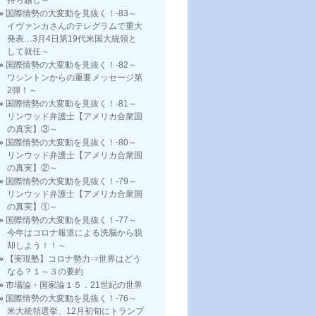
持ち越し～
国際情勢の大変動を見抜く！-83～
イヴァンカさんのテレグラムで重大
発表…3月4日第19代米国大統領と
して就任～
国際情勢の大変動を見抜く！-82～
ワシントンからの重要メッセージ第
2弾！～
国際情勢の大変動を見抜く！-81～
リンウッド弁護士【アメリカ合衆国
の真実】③～
国際情勢の大変動を見抜く！-80～
リンウッド弁護士【アメリカ合衆国
の真実】②～
国際情勢の大変動を見抜く！-79～
リンウッド弁護士【アメリカ合衆国
の真実】①～
国際情勢の大変動を見抜く！-77～
今年はコロナ報道による洗脳から脱
却しよう！！～
【実現塾】コロナ勢力⇒世界はどう
なる？１～３の要約
市場論・国家論１５．21世紀の世界
国際情勢の大変動を見抜く！-76～
米大統領選挙、12月初旬にトランプ