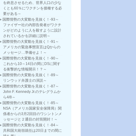
を終息させるため、世界人口の少な
くとも60％にワクチンを接種する必
要がある～
国際情勢の大変動を見抜く！-93～
ファイザー社の内部告発者がワクチ
ンがどのように人を殺すように設計
されているかを詳細に説明～
国際情勢の大変動を見抜く！-91～
アメリカの緊急事態宣言はQからの
メッセージ…準備せよ！～
国際情勢の大変動を見抜く！-90～
これから10～14日の間にDSに関す
る衝撃的な情報開示！？～
国際情勢の大変動を見抜く！-89～
リンウッド弁護士の演説～
国際情勢の大変動を見抜く！-87～
John F. Kennedy Jr.のテレグラムか
ら4/8～
国際情勢の大変動を見抜く！-85～
NSA（アメリカ国家安全保障局）関
係者からの3月2回目のワシントンメ
ッセージと２通目の封筒開封！～
国際情勢の大変動を見抜く！-84～
共和国大統領就任は20日までの間に