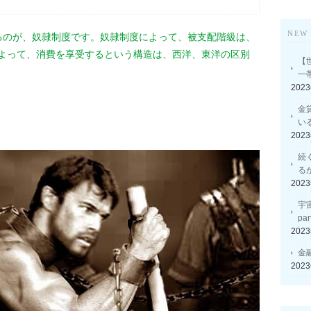
NEW 
るのが、奴隷制度です。奴隷制度によって、被支配階級は、
よって、消費を享受するという構造は、西洋、東洋の区別
【
一
202
金
い
202
続
る
202
宇
p
202
金
202