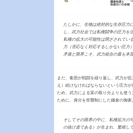
たしかに、生物は絶対的な生存圧力
し、武力社会では私権闘争の圧力を
私権の拡大の可能性は閉ざされてい
力（否応なく対応するしかない圧力
矛盾と限界こそ、武力統合の最も本
まだ、集団が戦闘を繰り返し、武力が拡
え）続けなければならないという圧力が
ため、武力による富の取り分よりも使う
ために、身分を世襲制にした鎌倉の御家
そしてその限界の中に、私権拡大の
の抜け道である）が生まれ、繁殖し