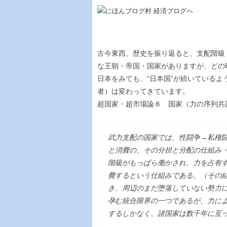
古今東西、歴史を振り返ると、支配階級
な王朝・帝国・国家がありますが、どの
日本をみても、“日本国”が続いている
者）は変わってきています。
超国家・超市場論８ 国家（力の序列共
武力支配の国家では、性闘争→私権
と消費の、その分担と分配の仕組み
階級がもっぱら働かされ、力を占有
費するという仕組みである。（その
き、周辺のまだ堕落していない勢力
孕む統合限界の一つであるが、力に
するしかなく、諸国家は数千年に亙