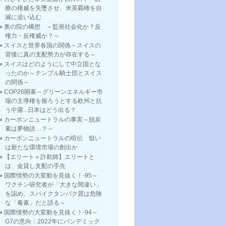
療の権威を失墜させ、米英覇権を自
滅に追い込む
奥の院の構想 ～監視社会化か？反
権力・反権威か？～
スイスと世界各国の関係～スイスの
背後に真の支配勢力が存在する～
スイスはどのようにして中立国とな
ったのか～テンプル騎士団とスイス
の関係～
COP26開幕～グリーンエネルギー市
場の主導権を握ろうとする欧州と抗
う中露...日本はどう出る？
カーボンニュートラルの事実～脱炭
素は夢物語…？～
カーボンニュートラルの喧伝 狙い
は新たな環境市場の創出か
【エリート＝詐欺師】エリートと
は、金貸し支配の手先
国際情勢の大変動を見抜く！-95～
ワクチン研究者が「大きな間違い」
を認め、スパイクタンパク質は危険
な「毒素」だと語る～
国際情勢の大変動を見抜く！-94～
G7の意向：2022年にパンデミック