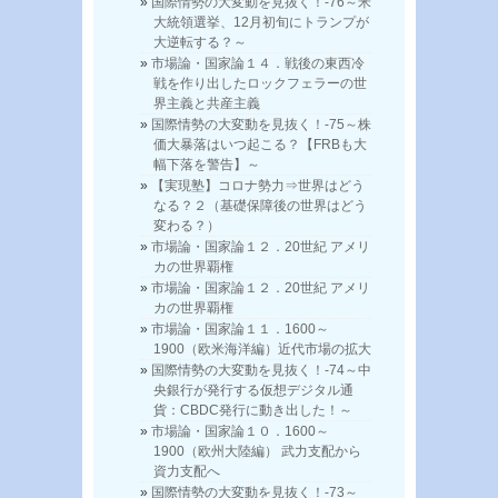
国際情勢の大変動を見抜く！-76～米
大統領選挙、12月初旬にトランプが
大逆転する？～
市場論・国家論１４．戦後の東西冷
戦を作り出したロックフェラーの世
界主義と共産主義
国際情勢の大変動を見抜く！-75～株
価大暴落はいつ起こる？【FRBも大
幅下落を警告】～
【実現塾】コロナ勢力⇒世界はどう
なる？２（基礎保障後の世界はどう
変わる？）
市場論・国家論１２．20世紀 アメリ
カの世界覇権
市場論・国家論１２．20世紀 アメリ
カの世界覇権
市場論・国家論１１．1600～
1900（欧米海洋編）近代市場の拡大
国際情勢の大変動を見抜く！-74～中
央銀行が発行する仮想デジタル通
貨：CBDC発行に動き出した！～
市場論・国家論１０．1600～
1900（欧州大陸編） 武力支配から
資力支配へ
国際情勢の大変動を見抜く！-73～