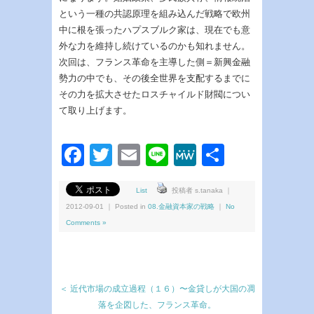
という一種の共認原理を組み込んだ戦略で欧州
中に根を張ったハプスブルク家は、現在でも意
外な力を維持し続けているのかも知れません。
次回は、フランス革命を主導した側＝新興金融
勢力の中でも、その後全世界を支配するまでに
その力を拡大させたロスチャイルド財閥につい
て取り上げます。
Facebook
Twitter
Email
Line
MeWe
共
有
List
投稿者 s.tanaka ｜
2012-09-01 ｜ Posted in
08.金融資本家の戦略
｜
No
Comments »
＜ 近代市場の成立過程（１６）〜金貸しが大国の凋
落を企図した、フランス革命。