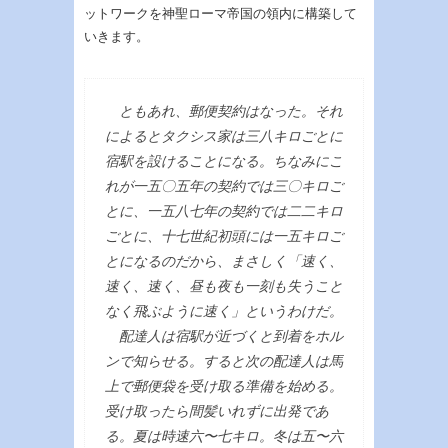
ットワークを神聖ローマ帝国の領内に構築して
いきます。
ともあれ、郵便契約はなった。それ
によるとタクシス家は三八キロごとに
宿駅を設けることになる。ちなみにこ
れが一五〇五年の契約では三〇キロご
とに、一五八七年の契約では二二キロ
ごとに、十七世紀初頭には一五キロご
とになるのだから、まさしく「速く、
速く、速く、昼も夜も一刻も失うこと
なく飛ぶように速く」というわけだ。
配達人は宿駅が近づくと到着をホル
ンで知らせる。すると次の配達人は馬
上で郵便袋を受け取る準備を始める。
受け取ったら間髪いれずに出発であ
る。夏は時速六〜七キロ。冬は五〜六