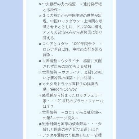
中央銀行の力の根源 ～通貨発行権
と徴税権～
３つの勢力から中国主導の世界が出
現。中国ロックダウン→上海閥を壊
滅させるとともに、ドル暴落に備え
アメリカ経済依存から新興国に切り
替える。
ロシアとユダヤ、1000年闘争２ ～
ロシア革命以降、中枢の支配を巡る
闘争～
世界情勢～ウクライナ 感情に支配
されず自らの頭で考える材料
世界情勢 ～ウクライナ、金貸しの狙
いは新冷戦の構築・ドル防衛～
カナダ発トラック運転手の抗議活
動’Freedom Convoy’
経理係から始まったロックフェラー
家・・・21世紀のプラットフォーム
は？？
世界情勢 ～コロナから金融崩壊へ
の第2ステージ突入～
戦争封鎖と国家の借金限界・・・金
貸しと国家の生き延びる道とは？
デジタル通貨の可能性と狙いー管理