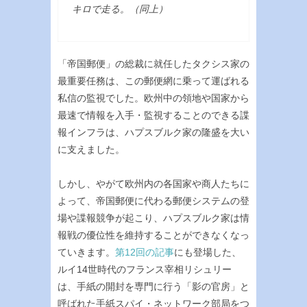
キロで走る。（同上）
「帝国郵便」の総裁に就任したタクシス家の
最重要任務は、この郵便網に乗って運ばれる
私信の監視でした。欧州中の領地や国家から
最速で情報を入手・監視することのできる諜
報インフラは、ハプスブルク家の隆盛を大い
に支えました。
しかし、やがて欧州内の各国家や商人たちに
よって、帝国郵便に代わる郵便システムの登
場や諜報競争が起こり、ハプスブルク家は情
報戦の優位性を維持することができなくなっ
ていきます。
第12回の記事
にも登場した、
ルイ14世時代のフランス宰相リシュリー
は、手紙の開封を専門に行う「影の官房」と
呼ばれた手紙スパイ・ネットワーク部局をつ