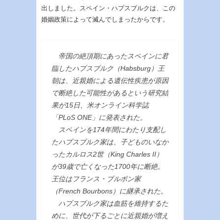
出しました。スペイン・ハプスブルクは、この
婚姻政策によって滅んでしまったからです。
帝国の絶頂期にあったスペインに君
臨したハプスブルク（Habsburg）王
朝は、近親婚による遺伝性疾患が原因
で断絶した可能性があるという研究結
果が15日、米オンライン科学誌
「PLoS ONE」に発表された。
スペインを174年間にわたり支配し
たハプスブルク家は、子どものいなか
ったカルロス2世（King Charles II）
が39歳で亡くなった1700年に断絶。
王位はフランス・ブルボン家
（French Bourbons）に継承された。
ハプスブルク家は血筋を維持するた
めに、世代が下るごとに近親婚が増え