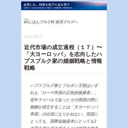
2012-09-01
近代市場の成立過程（１７）〜
「大ヨーロッパ」を志向したハ
プスブルク家の婚姻戦略と情報
戦略
ハプスブルグ家とブルボン王朝はいず
れも「ローマ帝国の正統的後継者」。
長年ライバルであったその両国の間に
婚姻が成立することは「大ヨーロッパ
帝国」の出現になりかねない。英国に
とっても、国際金融資本にとっても2