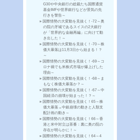
G30や中央銀行の総裁たち国際通貨
基金IMFや世界銀行などが景気の先
行きを警告～
国際情勢の大変動を見抜く！-72～奥
の院の牙城であるスイスの2大銀行
が「世界的な金融再編」に向けて動
き出した！～
国際情勢の大変動を見抜く！-70～株
価大暴落は11月3日から始まる！？
～
国際情勢の大変動を見抜く！-69～コ
ロナ禍でも米株式市場が爆上げした
理由～
国際情勢の大変動を見抜く！-68～ま
もなく株価大暴落か？～
国際情勢の大変動を見抜く！-67～中
国経済の崩壊が始まった！？～
国際情勢の大変動を見抜く！65～株
価大暴落→中銀崩壊の動きと人類支
配計画の動き～
国際情勢の大変動を見抜く！66～香
港と米中対立は茶番：裏に奥の院の
存在が明らかに！～
国際情勢の大変動を見抜く！64～4