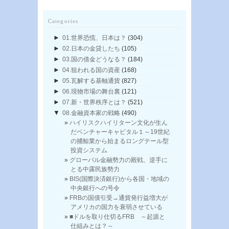
Categories
►
01.世界恐慌、日本は？
(304)
►
02.日本の金貸したち
(105)
►
03.国の借金どうなる？
(184)
►
04.狙われる国の資産
(168)
►
05.瓦解する基軸通貨
(827)
►
06.現物市場の舞台裏
(121)
►
07.新・世界秩序とは？
(521)
▼
08.金融資本家の戦略
(490)
ハイリスクハイリターン文化が生ん
だベンチャーキャピタル１～19世紀
の捕鯨業から始まるロングテール型
投資システム
グローバル金融勢力の殿戦、逆手に
とる中露民族勢力
BIS(国際決済銀行)から各国・地域の
中央銀行への号令
FRBの国債引受→通貨発行益増大が
アメリカの国力を衰弱させている
■ドルを取り仕切るFRB ～起源と
仕組みとは？～