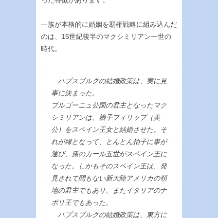
った特徴があります。
一族が本格的に婚姻を覇権戦略に組み込んだ
のは、15世紀後半のマクシミリアン一世の
時代。
ハプスブルクの結婚政策は、実に見
事に決まった。
ブルゴーニュ公国の君主となったマク
シミリアンは、嫡子フィリップ（美
公）をスペイン王女と結婚させた。そ
れが縁となって、とんとん拍子に事が
運び、孫のカール五世がスペイン王に
なった。しかもそのスペイン王は、発
見されて間もない新大陸アメリカの領
地の君主でもあり、またイタリアのナ
ポリ王でもあった。
ハプスブルクの結婚政策は、東方に