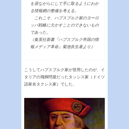
を居ながらにして手に取るようにわか
る情報網の整備を考える。
これこそ、ハプスブルク家のヨーロ
ッパ戦略に欠かすことのできないもの
であった。
（集英社新書『ハプスブルク帝国の情
報メディア革命』菊池良生著より）
こうしてハプスブルク家が登用したのが、イ
タリアの飛脚問屋だったタッシス家（ドイツ
語家名タクシス家）でした。