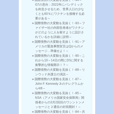
G7の意向：2022年にパンデミック
を終息させるため、世界人口の少な
くとも60％にワクチンを接種する必
要がある～
国際情勢の大変動を見抜く！-93～フ
ァイザー社の内部告発者がワクチン
がどのように人を殺すように設計さ
れているかを詳細に説明～
国際情勢の大変動を見抜く！-91～ア
メリカの緊急事態宣言はQからのメ
ッセージ…準備せよ！～
国際情勢の大変動を見抜く！-90～こ
れから10～14日の間にDSに関する
衝撃的な情報開示！？～
国際情勢の大変動を見抜く！-89～リ
ンウッド弁護士の演説～
国際情勢の大変動を見抜く！-87～
John F. Kennedy Jr.のテレグラムか
ら4/8～
国際情勢の大変動を見抜く！-85～
NSA（アメリカ国家安全保障局）関
係者からの3月2回目のワシントンメ
ッセージと２通目の封筒開封！～
国際情勢の大変動を見抜く！-84～共