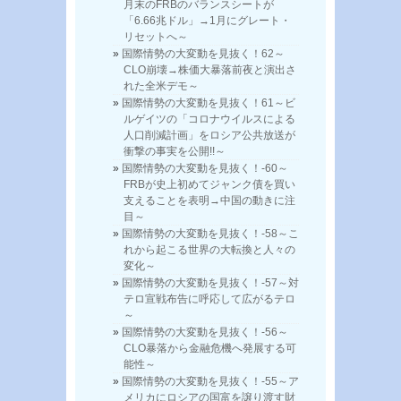
月末のFRBのバランスシートが
「6.66兆ドル」→1月にグレート・
リセットへ～
国際情勢の大変動を見抜く！62～
CLO崩壊→株価大暴落前夜と演出さ
れた全米デモ～
国際情勢の大変動を見抜く！61～ビ
ルゲイツの「コロナウイルスによる
人口削減計画」をロシア公共放送が
衝撃の事実を公開!!～
国際情勢の大変動を見抜く！-60～
FRBが史上初めてジャンク債を買い
支えることを表明→中国の動きに注
目～
国際情勢の大変動を見抜く！-58～こ
れから起こる世界の大転換と人々の
変化～
国際情勢の大変動を見抜く！-57～対
テロ宣戦布告に呼応して広がるテロ
～
国際情勢の大変動を見抜く！-56～
CLO暴落から金融危機へ発展する可
能性～
国際情勢の大変動を見抜く！-55～ア
メリカにロシアの国富を譲り渡す財