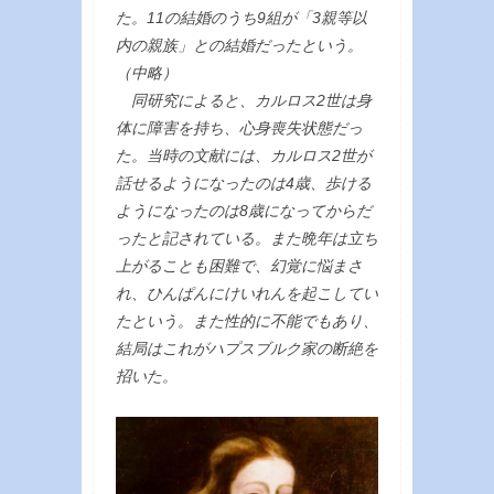
た。11の結婚のうち9組が「3親等以
内の親族」との結婚だったという。
（中略）
同研究によると、カルロス2世は身
体に障害を持ち、心身喪失状態だっ
た。当時の文献には、カルロス2世が
話せるようになったのは4歳、歩ける
ようになったのは8歳になってからだ
ったと記されている。また晩年は立ち
上がることも困難で、幻覚に悩まさ
れ、ひんぱんにけいれんを起こしてい
たという。また性的に不能でもあり、
結局はこれがハプスブルク家の断絶を
招いた。