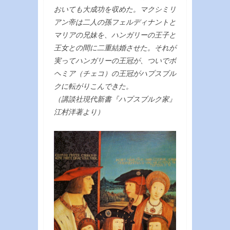
おいても大成功を収めた。マクシミリ
アン帝は二人の孫フェルディナントと
マリアの兄妹を、ハンガリーの王子と
王女との間に二重結婚させた。それが
実ってハンガリーの王冠が、ついでボ
ヘミア（チェコ）の王冠がハプスブル
クに転がりこんできた。
（講談社現代新書『ハプスブルク家』
江村洋著より）