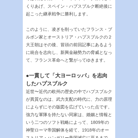
くりあげ、スペイン・ハプスブルク断絶後に
起こった継承戦争に勝利します。
このように、凌ぎを削っていたフランス・ブ
ルボン家とオーストリア・ハプスブルクの２
大王朝はその後、冒頭の前回記事にあるよう
に統合を志向し、新興金融勢力の脅威となっ
て、フランス革命へと繋がってゆきます。
●一貫して「大ヨーロッパ」を志向
したハプスブルク
近世〜近代の欧州の歴史の中でハプスブルク
が異質なのは、武力支配の時代に、力の原理
によらずにその版図を広げていった点です。
強力な軍隊を持たない同家は、婚姻と情報と
いう二つのソフト戦略によって、1809年の
神聖ローマ帝国解体を経て、1918年のオー
ストリア・ハンガリー帝国滅亡に至るまで