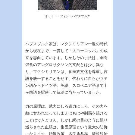
オットー・フォン・ハプスブルク
ハプスブルク家は、マクシミリアン一世の時代
から現在まで、一貫して「大ヨーロッパ」の成
立を志向しています。しかしその手法は、弱肉
強食のアングロサクソン的支配とは少し異な
り、マクシミリアンは、多民族文化を尊重し言
語を統一することをせず、代わりに自らがラテ
ン語からドイツ語、英語、スロベニア語まで十
ヶ国語を駆使して統治に当たっていました。
力の原理は、武力にしろ資力にしろ、その力を
敵に奪われ失ってしまえばもはや制覇を続ける
ことはできません。しかし網の目のように張り
巡らされた血筋は、集団原理という最大の防御
になります。婚姻政策、多民族共存、情報統治