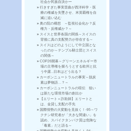
社会か民族自決かー
行きすぎた事実歪曲が西洋科学・医
療の権威を失墜させ、米英覇権を自
滅に追い込む
奥の院の構想 ～監視社会化か？反
権力・反権威か？～
スイスと世界各国の関係～スイスの
背後に真の支配勢力が存在する～
スイスはどのようにして中立国とな
ったのか～テンプル騎士団とスイス
の関係～
COP26開幕～グリーンエネルギー市
場の主導権を握ろうとする欧州と抗
う中露...日本はどう出る？
カーボンニュートラルの事実～脱炭
素は夢物語…？～
カーボンニュートラルの喧伝 狙い
は新たな環境市場の創出か
【エリート＝詐欺師】エリートと
は、金貸し支配の手先
国際情勢の大変動を見抜く！-95～ワ
クチン研究者が「大きな間違い」を
認め、スパイクタンパク質は危険な
「毒素」だと語る～
国際情勢の大変動を見抜く！-94～