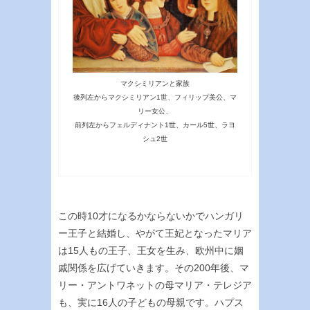
マクシミリアンと家族
後列左からマクシミリアン1世、フィリップ美公、マ
リー女公、
前列左からフェルディナント1世、カール5世、ラヨ
シュ2世
この時10才になるかならないかでハンガリ
ー王子と結婚し、やがて王妃となったマリア
は15人もの王子、王女を生み、欧州中に姻
戚関係を広げていきます。その200年後、マ
リー・アントワネットの母マリア・テレジア
も、実に16人の子どもの母親です。ハプス