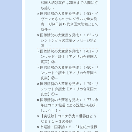
和国大統領就任は20日までの間に持
ち越し～
国際情勢の大変動を見抜く！-83～イ
ヴァンカさんのテレグラムで重大発
表…3月4日第19代米国大統領として
就任～
国際情勢の大変動を見抜く！-82～ワ
シントンからの重要メッセージ第2
弾！～
国際情勢の大変動を見抜く！-81～リ
ンウッド弁護士【アメリカ合衆国の
真実】③～
国際情勢の大変動を見抜く！-80～リ
ンウッド弁護士【アメリカ合衆国の
真実】②～
国際情勢の大変動を見抜く！-79～リ
ンウッド弁護士【アメリカ合衆国の
真実】①～
国際情勢の大変動を見抜く！-77～今
年はコロナ報道による洗脳から脱却
しよう！！～
【実現塾】コロナ勢力⇒世界はどう
なる？１～３の要約
市場論・国家論１５．21世紀の世界