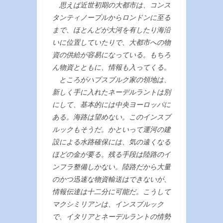
思えば近世初期の大都市は、コンス
タンティノープルからロンドンに至る
まで、ほとんどが大河を有したり海沿
いに位置していたりで、大都市への物
資の供給が容易になっている。もちろ
ん物資とともに、情報も入ってくる。
ところがハプスブルク家の領地は、
新しく手に入れたネーデルラントは別
にして、基本的には中央ヨーロッパに
ある。海路は望めない。このインスブ
ルックもそうだ。かといって運河の建
設による水路確保には、気の遠くなる
ほどの金が要る。残る手段は陸路のイ
ンフラ整備しかない。陸路だから大量
のかつ迅速な物資輸送はできないが、
情報伝達は十二分に可能だ。こうして
マクシミリアンは、インスブルック
で、イタリアとネーデルラントの情勢