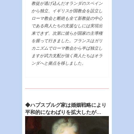
教徒が逃げ込んだオランダのスペイン
から独立、イギリスが国教会を設立し
ローマ教会と断絶も全て新教徒の中心
である商人たちの支援なしには実現出
来できず、次第に彼らが国家の主導権
を握って行きました。フランスはガリ
カニズムでローマ教会から半ば独立し
ますが武力支配が強く商人たちはオラ
ンダへと拠点を移しました。
◆ハプスブルグ家は婚姻戦略により
平和的になわばりを拡大したが…