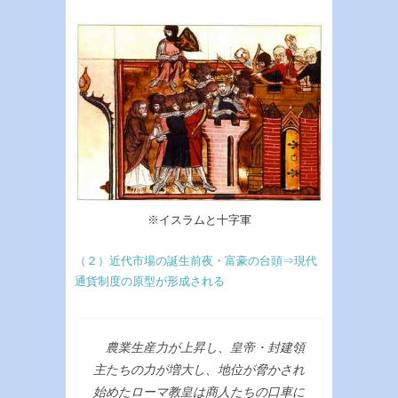
※イスラムと十字軍
（２）近代市場の誕生前夜・富豪の台頭⇒現代
通貨制度の原型が形成される
農業生産力が上昇し、皇帝・封建領
主たちの力が増大し、地位が脅かされ
始めたローマ教皇は商人たちの口車に