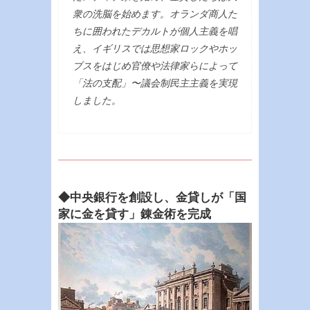
衆の洗脳を始めます。オランダ商人た
ちに囲われたデカルトが個人主義を唱
え、イギリスでは思想家ロックやホッ
ブスをはじめ官僚や法律家らによって
「法の支配」〜議会制民主主義を実現
しました。
◆中央銀行を創設し、金貸しが「国
家に金を貸す」錬金術を完成