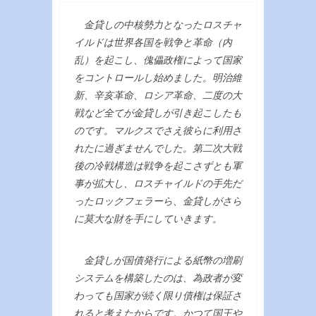
金貸しの中核勢力となったロスチャ
イルドは世界各国を戦争と革命（内
乱）を起こし、傀儡政権によって国家
をコントロールし始めました。明治維
新、辛亥革命、ロシア革命、二度の大
戦など全てが金貸しが引き起こしたも
のです。マルクスでさえ彼らに利用さ
れたに過ぎませんでした。第二次大戦
後の冷戦構造は戦争を起こさずとも軍
事が拡大し、ロスチャイルドの手先だ
ったロックフェラーら、金貸しがさら
に莫大な財を手にしていきます。
金貸しが国債発行による紙幣の増刷
システムを構築したのは、為政者が変
わっても国家が続く限り債権は保証さ
れると考えたからです。かつて国王や