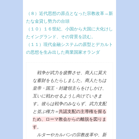
（８）近代思想の原点となった宗教改革→新
たな金貸し勢力の台頭
（１０）１６世紀、小国から大国に大化けし
たイングランド、その背景を読む。
（１１）現代金融システムの原型とデカルト
の思想を生み出した商業国家オランダ
戦争が武力を疲弊させ、商人に莫大
な蓄財をもたらしました。商人たちは
皇帝・国王・封建領主らをけしかけ、
互いに戦わせるようし向けていきま
す。彼らは戦争のみならず、武力支配
と並ぶ権力＝
共認支配の主導権を握る
ため、ローマ教会からの離脱を図りま
す
。
ルターやカルバンの宗教改革や、新