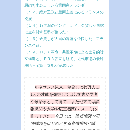
思想を生み出した商業国家オランダ
（１２）絶対王政と重商主義にみるフランスの
発展
（１４）17世紀のイングランド、金貸しが国家
に金を貸す基盤が整った！
（１６）金貸しが大国の凋落を企図した、フラ
ンス革命。
（１９）ロシア革命＝共産革命による世界的対
立構造と、ＦＲＢ設立を経て、近代市場の最終
段階＝金貸し支配が完成した
ルネサンス以来、金貸しは数万人に
1人の才能を発掘しては芸術家や学者
や政治家として育て、また他方では諜
報機関や大学や広宣機関(マスコミ)を
作ってきた。
今日では、諜報機関や司
法機関をはじめとする官僚機構や議