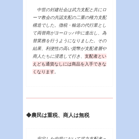
中世の封建社会は武力支配と共にロ
ーマ教会の共認支配の二重の権力支配
構造でした。徴税・輸送の代行業とし
て両替商がヨーロッパ中に進出し、為
替業務を行うようになりました。その
結果、利便性の高い貨幣が支配者層や
商人たちに浸透して行き、
支配者とい
えども通貨なしには商品を入手できな
くなります
。
◆農民は重税、商人は無税
安定した中世において武力支配者＝