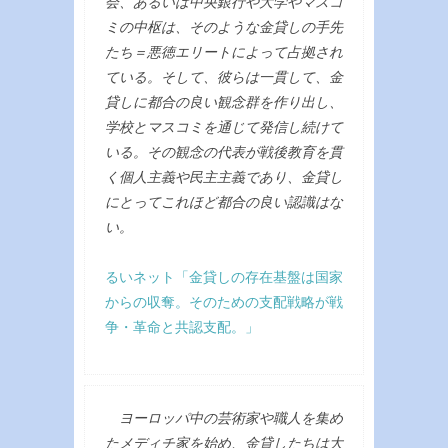
会、あるいは中央銀行や大学やマスコ
ミの中枢は、そのような金貸しの手先
たち＝悪徳エリートによって占拠され
ている。そして、彼らは一貫して、金
貸しに都合の良い観念群を作り出し、
学校とマスコミを通じて発信し続けて
いる。その観念の代表が戦後教育を貫
く個人主義や民主主義であり、金貸し
にとってこれほど都合の良い認識はな
い。
るいネット「金貸しの存在基盤は国家
からの収奪。そのための支配戦略が戦
争・革命と共認支配。」
ヨーロッパ中の芸術家や職人を集め
たメディチ家を始め、金貸したちは大