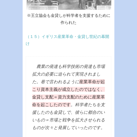
※王立協会も金貸しが科学者を支援するために
作られた
（１５）イギリス産業革命・金貸し世紀の幕開
け
農業の発達も科学技術の発達も市場
拡大の必要に迫られて実現されまし
た。巷で言われるように
産業革命が起
こり資本主義が成立したのではなく、
金貸し支配＝資力支配のために産業革
命を起こしたのです
。科学者たちを支
援したのも金貸しで、彼らに都合のい
いもの＝市場と戦争を拡大させられる
ものが次々と発展していったのです。