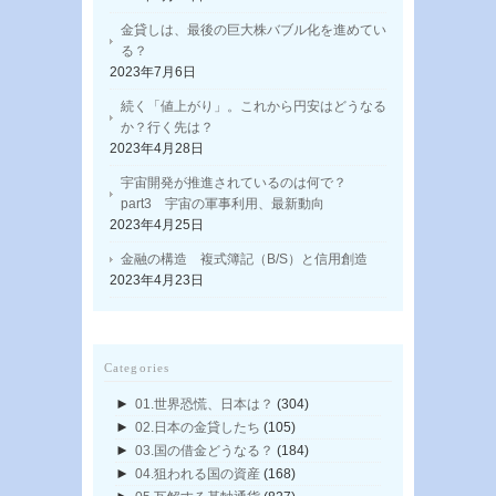
金貸しは、最後の巨大株バブル化を進めてい
る？
2023年7月6日
続く「値上がり」。これから円安はどうなる
か？行く先は？
2023年4月28日
宇宙開発が推進されているのは何で？
part3 宇宙の軍事利用、最新動向
2023年4月25日
金融の構造 複式簿記（B/S）と信用創造
2023年4月23日
Categories
►
01.世界恐慌、日本は？
(304)
►
02.日本の金貸したち
(105)
►
03.国の借金どうなる？
(184)
►
04.狙われる国の資産
(168)