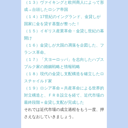
（１３）ヴァイキングと欧州商人によって形
成→台頭したロシア帝国
（１４）17世紀のイングランド、金貸しが
国家に金を貸す基盤が整った！
（１５）イギリス産業革命・金貸し世紀の幕
開け
（１６）金貸しが大国の凋落を企図した、フ
ランス革命。
（１７）「大ヨーロッパ」を志向したハプス
ブルク家の婚姻戦略と情報戦略
（１８）現代の金貸し支配構造を確立したロ
スチャイルド家
（１９）ロシア革命＝共産革命による世界的
対立構造と、ＦＲＢ設立を経て、近代市場の
最終段階＝金貸し支配が完成した
それでは近代市場の成立過程をもう一度、押
さえなおしていきましょう。