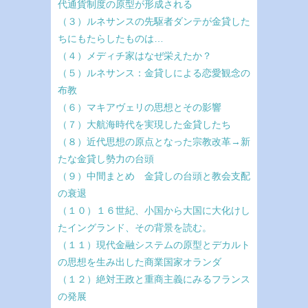
代通貨制度の原型が形成される
（３）ルネサンスの先駆者ダンテが金貸した
ちにもたらしたものは…
（４）メディチ家はなぜ栄えたか？
（５）ルネサンス：金貸しによる恋愛観念の
布教
（６）マキアヴェリの思想とその影響
（７）大航海時代を実現した金貸したち
（８）近代思想の原点となった宗教改革→新
たな金貸し勢力の台頭
（９）中間まとめ 金貸しの台頭と教会支配
の衰退
（１０）１６世紀、小国から大国に大化けし
たイングランド、その背景を読む。
（１１）現代金融システムの原型とデカルト
の思想を生み出した商業国家オランダ
（１２）絶対王政と重商主義にみるフランス
の発展