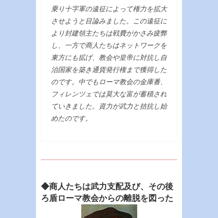
乗り十字軍の遠征によって権力を拡大
させようと目論みました。この遠征に
より封建領主たちは戦費がかさみ疲弊
し、一方で商人たちはネットワークを
東方にも拡げ、教会や皇帝に対抗し自
治国家を築き通貨発行権まで獲得した
のです。中でもローマ教会の金庫番、
フィレンツェでは莫大な富が蓄積され
ていきました。資力が武力と拮抗し始
めたのです。
◆商人たちは武力支配及び、その後
ろ盾ローマ教会からの離脱を図った