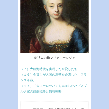
※16人の母マリア・テレジア
（７）大航海時代を実現した金貸したち
（１６）金貸しが大国の凋落を企図した、フラ
ンス革命。
（１７）「大ヨーロッパ」を志向したハプスブ
ルク家の婚姻戦略と情報戦略