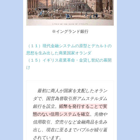
※イングランド銀行
（１１）現代金融システムの原型とデカルトの
思想を生み出した商業国家オランダ
（１５）イギリス産業革命・金貸し世紀の幕開
け
最初に商人が国家を支配したオラン
ダで、国営為替取引所アムステルダム
銀行を設立。
紙幣を発行することで実
態のない信用システムを確立
。先物や
信用取引、空売りなど金融商品を生み
出し、現在に至るまでバブルが繰り返
されています。