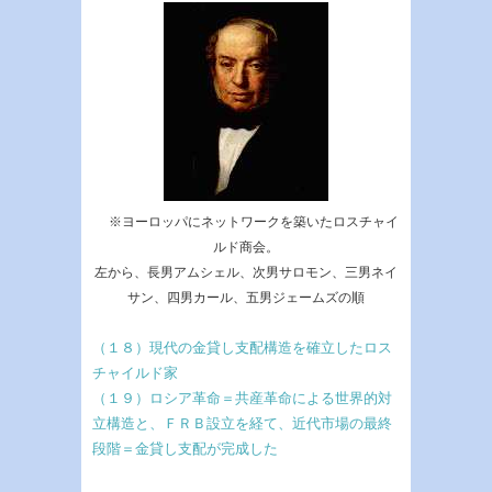
※ヨーロッパにネットワークを築いたロスチャイ
ルド商会。
左から、長男アムシェル、次男サロモン、三男ネイ
サン、四男カール、五男ジェームズの順
（１８）現代の金貸し支配構造を確立したロス
チャイルド家
（１９）ロシア革命＝共産革命による世界的対
立構造と、ＦＲＢ設立を経て、近代市場の最終
段階＝金貸し支配が完成した