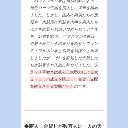
ハプスブルグ家は婚姻戦略によって
神聖ローマ帝国を拡大し、栄華を極め
ました。しかし、国内の諸侯たちの反
発や、大航海の利益も大半を商人たち
にかすめ取られ追いつめられていきま
す。17世紀後半、ハプスブルグ家は
絶対王政に行き詰まりをみせたフラン
ス・ブルボン家と姻戚を結ぼうと画策
しましたが、それを察知した金貸した
ちが妨害され失敗に終わりました。
フ
ランス革命とは彼ら二大勢力による大
ヨーロッパ成立を阻止し、金貸し支配
を確立させる契機だった
のです。
◆商人＝金貸しが数万人に一人の天