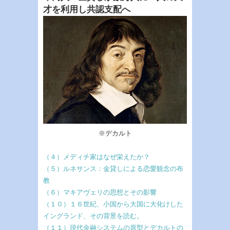
才を利用し共認支配へ
※デカルト
（４）メディチ家はなぜ栄えたか？
（５）ルネサンス：金貸しによる恋愛観念の布
教
（６）マキアヴェリの思想とその影響
（１０）１６世紀、小国から大国に大化けした
イングランド、その背景を読む。
（１１）現代金融システムの原型とデカルトの