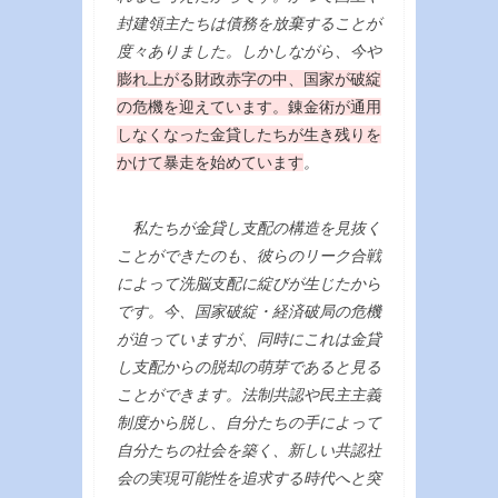
封建領主たちは債務を放棄することが
度々ありました。しかしながら、今や
膨れ上がる財政赤字の中、国家が破綻
の危機を迎えています。錬金術が通用
しなくなった金貸したちが生き残りを
かけて暴走を始めています
。
私たちが金貸し支配の構造を見抜く
ことができたのも、彼らのリーク合戦
によって洗脳支配に綻びが生じたから
です。今、国家破綻・経済破局の危機
が迫っていますが、同時にこれは金貸
し支配からの脱却の萌芽であると見る
ことができます。法制共認や民主主義
制度から脱し、自分たちの手によって
自分たちの社会を築く、新しい共認社
会の実現可能性を追求する時代へと突