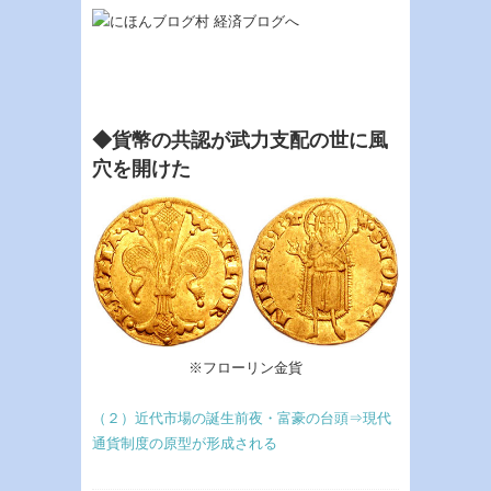
◆貨幣の共認が武力支配の世に風
穴を開けた
※フローリン金貨
（２）近代市場の誕生前夜・富豪の台頭⇒現代
通貨制度の原型が形成される