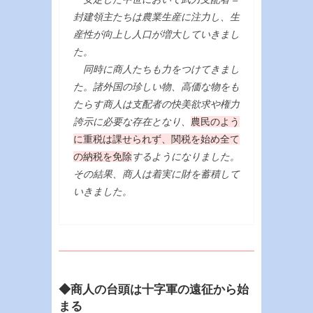
封建領主たちは農業生産に注力し、生
産性が向上し人口が増大していきまし
た。
同時に商人たちも力をつけてきまし
た。諸外国の珍しい物、高価な物をも
たらす商人は支配者の快美欲求や権力
誇示に必要な存在となり、
農民のよう
に重税は課せられず、関税を始め全て
の納税を免除
するようになりました。
その結果、商人は着実に財を蓄積して
いきました。
◆商人の台頭は十字軍の遠征から始
まる