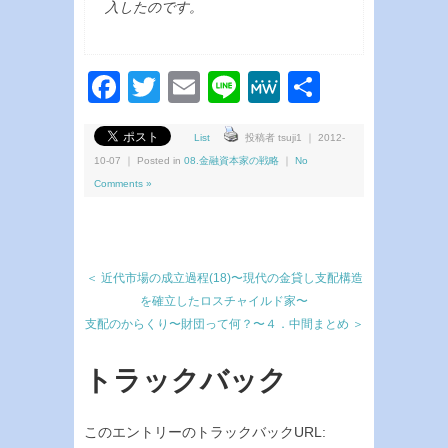
入したのです。
Facebook
Twitter
Email
Line
MeWe
共
有
List
投稿者 tsuji1 ｜ 2012-
10-07 ｜ Posted in
08.金融資本家の戦略
｜
No
Comments »
＜ 近代市場の成立過程(18)〜現代の金貸し支配構造
を確立したロスチャイルド家〜
支配のからくり〜財団って何？〜４．中間まとめ ＞
トラックバック
このエントリーのトラックバックURL: