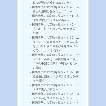
戦後処理の大枠を決めていた～
国際情勢の大変動を見抜く！-42～金
貸しの逆鱗に触れたヒトラー～
国際情勢の大変動を見抜く！-41～真
珠湾攻撃はアメリカの画策～
国際情勢の大変動を見抜く！-40～
「日本」対「ソ連を含む欧米諸国」
の戦い～
国際情勢の大変動を見抜く！-39～ニ
ューディール政策はアメリカ人の富
を使って社会主義的政策を世界に広
めていくという構想～
国際情勢の大変動を見抜く！-38～ワ
シントン会議は日英同盟を終了させ
日本の中国での動きを制限するため
の策略～
国際情勢の大変動を見抜く！-37～国
際連盟は国家に干渉できる権力を持
った機関～
国際情勢の大変動を見抜く！-36～シ
ベリア出兵の真実～
国際情勢の大変動を見抜く！-35～ロ
シア革命はユダヤ革命だった～
国際情勢の大変動を見抜く！-34～ア