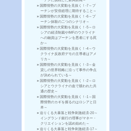
国際情勢の大変動を見抜く！-7～プ
ーチンが安倍総理に期待すること～
国際情勢の大変動を見抜く！-6～プ
ーチン抹殺の二つのシナリオ～
国際情勢の大変動を見抜く！-5～ロ
シアの経済制裁やIMFのウクライナ
への融資はプーチンを悪者にする罠
か～
国際情勢の大変動を見抜く！-4～ウ
クライナ反政府デモの主導者はアメ
リカ～
国際情勢の大変動を見抜く！-3～金
貸しの世界戦略に沿って事件の争点
が決められている～
国際情勢の大変動を見抜く！-2～ロ
シアとウクライナの血で贖われた共
通の歴史～
国際情勢の大変動を見抜く！-1～国
際情勢のカギを握るのはロシアと日
本～
迫りくる大暴落と戦争刺激経済-20～
イングランド銀行の理事がマネー・
クリエイションを認め始めた～
迫りくる大暴落と戦争刺激経済-17～