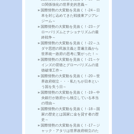
ロ関係強化の世界史的意義～
国際情勢の大変動を見抜く！-24～日
本を封じ込めてきた戦後東アジアレ
ジーム～
国際情勢の大変動を見抜く！-23～グ
ローバリズムとナショナリズムの最
終戦争～
国際情勢の大変動を見抜く！-22～ユ
ダヤ思想の民族主義と普遍主義から
世界統一政府の思考に繋がった！～
国際情勢の大変動を見抜く！-21～ケ
インズの背徳とグローバリズムの道
徳破壊工作～
国際情勢の大変動を見抜く！-20～世
界政府樹立・・・私たちが日本とい
う国を失う日～
国際情勢の大変動を見抜く！-19～中
央銀行が政府から独立している本当
の理由～
国際情勢の大変動を見抜く！-18～国
家の歴史とは国家に金を貸す者の歴
史～
国際情勢の大変動を見抜く！-17～ジ
ャック・アタリは世界政府樹立のた