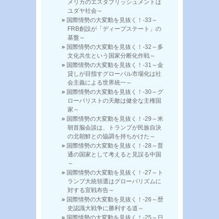
メリカのエスタブリッシュメントは
ユダヤ社会～
国際情勢の大変動を見抜く！-33～
FRB創設が「ディープステート」の
基盤～
国際情勢の大変動を見抜く！-32～多
文化共生という国家分断化作戦～
国際情勢の大変動を見抜く！-31～金
貸しが目指すグローバル市場化は社
会主義による世界統一～
国際情勢の大変動を見抜く！-30～グ
ローバリストの天敵は健全な主権国
家～
国際情勢の大変動を見抜く！-29～米
朝首脳会談は、トランプが民族自決
の北朝鮮との協調を持ちかけた～
国際情勢の大変動を見抜く！-28～普
通の国家として考えると見誤る中国
～
国際情勢の大変動を見抜く！-27～ト
ランプ大統領選はグローバリズムに
対する宣戦布告～
国際情勢の大変動を見抜く！-26～歴
史認識大戦争に勝利する道～
国際情勢の大変動を見抜く！-25～日