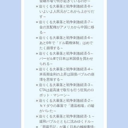
金融市場で何が起きているのか～
迫りくる大暴落と戦争刺激経済-8～
いよいよ人民元がこれから上がりだ
す～
迫りくる大暴落と戦争刺激経済-7～
金の支配権がアメリカから中国に移
る～
迫りくる大暴落と戦争刺激経済-6～
あと6年で「ドル覇権体制」はめで
たく崩壊する～
迫りくる大暴落と戦争刺激経済-5～
バーゼルⅢで日本は米国債を買わせ
られる～
迫りくる大暴落と戦争刺激経済-4～
米長期金利の上昇は国債バブルの崩
壊を意味する～
迫りくる大暴落と戦争刺激経済-3～
CTAは超高速で取引を行う狂気のロ
ボット・マシーン～
迫りくる大暴落と戦争刺激経済-2～
ＮＹダウの暴落で「適温相場」の嘘
がバレた～
迫りくる大暴落と戦争刺激経済-１～
緩和バブルとともに沈みゆくドル～
「周蔵手記」が暴く日本の極秘事情-