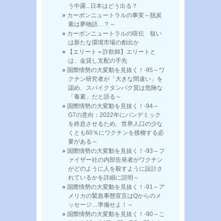
う中露...日本はどう出る？
カーボンニュートラルの事実～脱炭
素は夢物語…？～
カーボンニュートラルの喧伝 狙い
は新たな環境市場の創出か
【エリート＝詐欺師】エリートと
は、金貸し支配の手先
国際情勢の大変動を見抜く！-95～ワ
クチン研究者が「大きな間違い」を
認め、スパイクタンパク質は危険な
「毒素」だと語る～
国際情勢の大変動を見抜く！-94～
G7の意向：2022年にパンデミック
を終息させるため、世界人口の少な
くとも60％にワクチンを接種する必
要がある～
国際情勢の大変動を見抜く！-93～フ
ァイザー社の内部告発者がワクチン
がどのように人を殺すように設計さ
れているかを詳細に説明～
国際情勢の大変動を見抜く！-91～ア
メリカの緊急事態宣言はQからのメ
ッセージ…準備せよ！～
国際情勢の大変動を見抜く！-90～こ