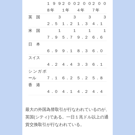
１９９
２００
２００
２００
８年
１年
４年
７年
英 国
３
３
３
３
２．５
１．２
１．３
４．１
米 国
１
１
１
１
７．９
５．７
９．２
６．６
日 本
６．９
９．１
８．３
６．０
スイス
４．２
４．４
３．３
６．１
シンガポ
ール
７．１
６．２
５．２
５．８
香 港
４．０
４．１
４．２
４．４
最大の外国為替取引が行なわれているのが、
英国(シティ)である。一日１兆ドル以上の通
貨交換取引が行なわれている。