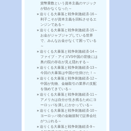
貨幣乗数という資本主義のマジック
が効かなくなった～
迫りくる大暴落と戦争刺激経済-16～
利子こそが資本主義を回転させるエ
ンジンである～
迫りくる大暴落と戦争刺激経済-15～
お金がジャブジャブしている世界
で、みんなお金がなくて困っている
～
迫りくる大暴落と戦争刺激経済-14～
ファイブ・アイズVS中国の背後には
奥の院の存在が見え隠れする～
迫りくる大暴落と戦争刺激経済-13～
今回の大暴落は中国が仕掛けた！～
迫りくる大暴落と戦争刺激経済-12～
中国が先物、金融取引の業界の支配
を強めてきている～
迫りくる大暴落と戦争刺激経済-11～
アメリカは自分が生き残るためにヨ
ーロッパを潰しにかかっている～
迫りくる大暴落と戦争刺激経済-10～
ヨーロッパ発の金融規制で証券会社
がつぶれる～
迫りくる大暴落と戦争刺激経済-9～