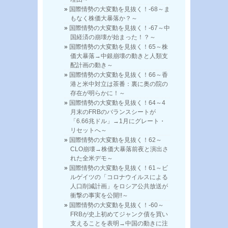
国際情勢の大変動を見抜く！-68～ま
もなく株価大暴落か？～
国際情勢の大変動を見抜く！-67～中
国経済の崩壊が始まった！？～
国際情勢の大変動を見抜く！65～株
価大暴落→中銀崩壊の動きと人類支
配計画の動き～
国際情勢の大変動を見抜く！66～香
港と米中対立は茶番：裏に奥の院の
存在が明らかに！～
国際情勢の大変動を見抜く！64～4
月末のFRBのバランスシートが
「6.66兆ドル」→1月にグレート・
リセットへ～
国際情勢の大変動を見抜く！62～
CLO崩壊→株価大暴落前夜と演出さ
れた全米デモ～
国際情勢の大変動を見抜く！61～ビ
ルゲイツの「コロナウイルスによる
人口削減計画」をロシア公共放送が
衝撃の事実を公開!!～
国際情勢の大変動を見抜く！-60～
FRBが史上初めてジャンク債を買い
支えることを表明→中国の動きに注