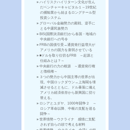
ハイリスクハイリターン文化が生ん
だベンチャーキャピタル１～19世紀
の捕鯨業から始まるロングテール型
投資システム
グローバル金融勢力の殿戦、逆手に
とる中露民族勢力
BIS(国際決済銀行)から各国・地域の
中央銀行への号令
FRBの国債引受→通貨発行益増大が
アメリカの国力を衰弱させている
■ドルを取り仕切るFRB ～起源と
仕組みとは？～
中央銀行の力の根源 ～通貨発行権
と徴税権～
３つの勢力から中国主導の世界が出
現。中国ロックダウン→上海閥を壊
滅させるとともに、ドル暴落に備え
アメリカ経済依存から新興国に切り
替える。
ロシアとユダヤ、1000年闘争２ ～
ロシア革命以降、中枢の支配を巡る
闘争～
世界情勢～ウクライナ 感情に支配
されず自らの頭で考える材料
世界情勢 ～ウクライナ、金貸しの狙