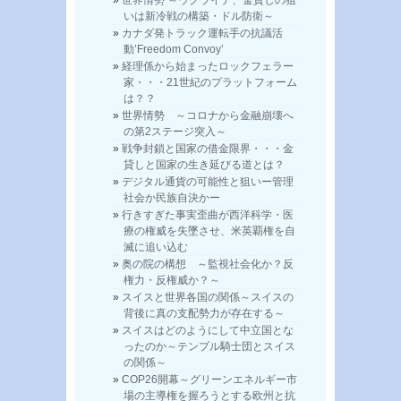
いは新冷戦の構築・ドル防衛～
カナダ発トラック運転手の抗議活
動’Freedom Convoy’
経理係から始まったロックフェラー
家・・・21世紀のプラットフォーム
は？？
世界情勢 ～コロナから金融崩壊へ
の第2ステージ突入～
戦争封鎖と国家の借金限界・・・金
貸しと国家の生き延びる道とは？
デジタル通貨の可能性と狙いー管理
社会か民族自決かー
行きすぎた事実歪曲が西洋科学・医
療の権威を失墜させ、米英覇権を自
滅に追い込む
奥の院の構想 ～監視社会化か？反
権力・反権威か？～
スイスと世界各国の関係～スイスの
背後に真の支配勢力が存在する～
スイスはどのようにして中立国とな
ったのか～テンプル騎士団とスイス
の関係～
COP26開幕～グリーンエネルギー市
場の主導権を握ろうとする欧州と抗