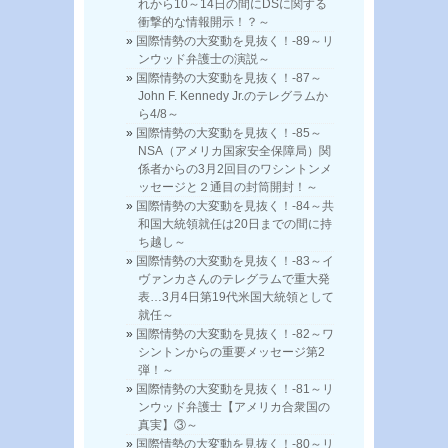
れから10～14日の間にDSに関する
衝撃的な情報開示！？～
国際情勢の大変動を見抜く！-89～リ
ンウッド弁護士の演説～
国際情勢の大変動を見抜く！-87～
John F. Kennedy Jr.のテレグラムか
ら4/8～
国際情勢の大変動を見抜く！-85～
NSA（アメリカ国家安全保障局）関
係者からの3月2回目のワシントンメ
ッセージと２通目の封筒開封！～
国際情勢の大変動を見抜く！-84～共
和国大統領就任は20日までの間に持
ち越し～
国際情勢の大変動を見抜く！-83～イ
ヴァンカさんのテレグラムで重大発
表…3月4日第19代米国大統領として
就任～
国際情勢の大変動を見抜く！-82～ワ
シントンからの重要メッセージ第2
弾！～
国際情勢の大変動を見抜く！-81～リ
ンウッド弁護士【アメリカ合衆国の
真実】③～
国際情勢の大変動を見抜く！-80～リ