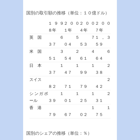
国別の取引額の推移（単位：１０億ドル）
１９９
２００
２００
２００
８年
１年
４年
７年
英 国
６
５
７
１，３
３７
０４
５３
５９
米 国
３
２
４
６
５１
５４
６１
６４
日 本
１
１
１
２
３７
４７
９９
３８
スイス
２
８２
７１
７９
４２
シンガポ
１
１
１
２
ール
３９
０１
２５
３１
香 港
１
１
７９
６７
０２
７５
国別のシェアの推移（単位：％）