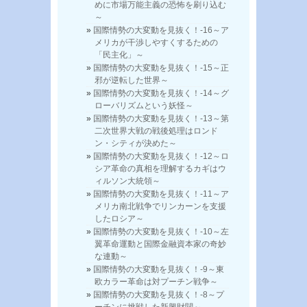
めに市場万能主義の恐怖を刷り込む
～
国際情勢の大変動を見抜く！-16～ア
メリカが干渉しやすくするための
「民主化」～
国際情勢の大変動を見抜く！-15～正
邪が逆転した世界～
国際情勢の大変動を見抜く！-14～グ
ローバリズムという妖怪～
国際情勢の大変動を見抜く！-13～第
二次世界大戦の戦後処理はロンド
ン・シティが決めた～
国際情勢の大変動を見抜く！-12～ロ
シア革命の真相を理解するカギはウ
ィルソン大統領～
国際情勢の大変動を見抜く！-11～ア
メリカ南北戦争でリンカーンを支援
したロシア～
国際情勢の大変動を見抜く！-10～左
翼革命運動と国際金融資本家の奇妙
な連動～
国際情勢の大変動を見抜く！-9～東
欧カラー革命は対プーチン戦争～
国際情勢の大変動を見抜く！-8～プ
ーチンに挑戦した新興財閥～