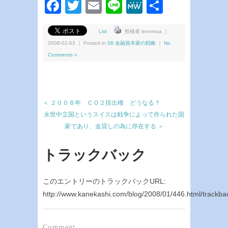
Facebook
Twitter
Email
Line
MeWe
共
有
List
投稿者 leonrosa ｜
2008-01-03 ｜ Posted in
08.金融資本家の戦略
｜
No
Comments »
＜ ２００８年 ＣＯ２排出権 どうなる？
永世中立国というスイスは戦争によって作られた国
家であり、金貸しの為に存在する ＞
トラックバック
このエントリーのトラックバックURL:
http://www.kanekashi.com/blog/2008/01/446.html/trackba
Comment