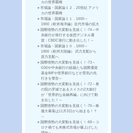
カの世界覇権
市場論・国家論１２．20世紀 アメリ
カの世界覇権
市場論・国家論１１．1600～
1900（欧米海洋編）近代市場の拡大
国際情勢の大変動を見抜く！-74～中
央銀行が発行する仮想デジタル通
貨：CBDC発行に動き出した！～
市場論・国家論１０．1600～
1900（欧州大陸編） 武力支配から
資力支配へ
国際情勢の大変動を見抜く！-73～
G30や中央銀行の総裁たち国際通貨
基金IMFや世界銀行などが景気の先
行きを警告～
国際情勢の大変動を見抜く！-72～奥
の院の牙城であるスイスの2大銀行
が「世界的な金融再編」に向けて動
き出した！～
国際情勢の大変動を見抜く！-70～株
価大暴落は11月3日から始まる！？
～
国際情勢の大変動を見抜く！-69～コ
ロナ禍でも米株式市場が爆上げした
理由～