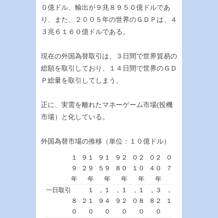
０億ドル、輸出が９兆８９５０億ドルであ
り、また、２００５年の世界のＧＤＰは、４
３兆６１６０億ドルである。
現在の外国為替取引は、３日間で世界貿易の
総額を取引しており、１４日間で世界のＧＤ
Ｐ総量を取引してしまう。
正に、実需を離れたマネーゲーム市場(投機
市場）と化している。
外国為替市場の推移（単位：１０億ドル）
１９
１９
１９
２０
２０
２０
９２
９５
９８
０１
０４
０７
年
年
年
年
年
年
一日取引
１，
１，
１，
１，
３，
８２
１９
４９
２０
８８
２１
０
０
０
０
０
０