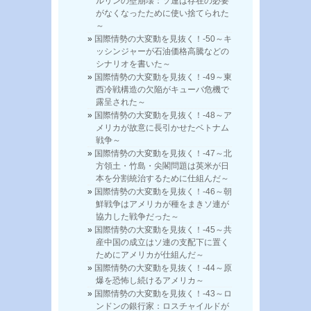
ルリンの壁崩壊：ソ連は存在の必要
がなくなったために使い捨てられた
～
国際情勢の大変動を見抜く！-50～キ
ッシンジャーが石油価格高騰などの
シナリオを書いた～
国際情勢の大変動を見抜く！-49～東
西冷戦構造の欠陥がキューバ危機で
露呈された～
国際情勢の大変動を見抜く！-48～ア
メリカが故意に長引かせたベトナム
戦争～
国際情勢の大変動を見抜く！-47～北
方領土・竹島・尖閣問題は英米が日
本を分割統治するために仕組んだ～
国際情勢の大変動を見抜く！-46～朝
鮮戦争はアメリカが種をまきソ連が
協力した戦争だった～
国際情勢の大変動を見抜く！-45～共
産中国の成立はソ連の支配下に置く
ためにアメリカが仕組んだ～
国際情勢の大変動を見抜く！-44～原
爆を恐怖し続けるアメリカ～
国際情勢の大変動を見抜く！-43～ロ
ンドンの銀行家：ロスチャイルドが