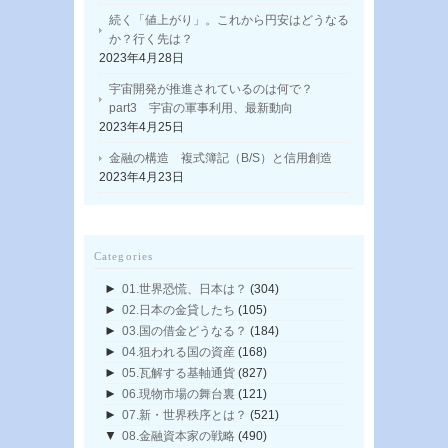
続く「値上がり」。これから円安はどうなる
か？行く先は？
2023年4月28日
宇宙開発が推進されているのは何で？
part3 宇宙の軍事利用、最新動向
2023年4月25日
金融の構造 複式簿記（B/S）と信用創造
2023年4月23日
Categories
►
01.世界恐慌、日本は？
(304)
►
02.日本の金貸したち
(105)
►
03.国の借金どうなる？
(184)
►
04.狙われる国の資産
(168)
►
05.瓦解する基軸通貨
(827)
►
06.現物市場の舞台裏
(121)
►
07.新・世界秩序とは？
(521)
▼
08.金融資本家の戦略
(490)