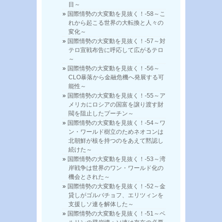
目～
国際情勢の大変動を見抜く！-58～こ
れから起こる世界の大転換と人々の
変化～
国際情勢の大変動を見抜く！-57～対
テロ宣戦布告に呼応して広がるテロ
～
国際情勢の大変動を見抜く！-56～
CLO暴落から金融危機へ発展する可
能性～
国際情勢の大変動を見抜く！-55～ア
メリカにロシアの国富を譲り渡す財
閥を阻止したプーチン～
国際情勢の大変動を見抜く！-54～ワ
ン・ワールド樹立のためネオコンは
北朝鮮が核を持つのをあえて黙認し
続けた～
国際情勢の大変動を見抜く！-53～湾
岸戦争は世界のワン・ワールド化の
機会とされた～
国際情勢の大変動を見抜く！-52～金
貸しがゴルバチョフ、エリツィンを
支援しソ連を解体した～
国際情勢の大変動を見抜く！-51～ベ