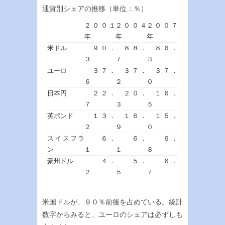
通貨別シェアの推移（単位：％）
２００１
２００４
２００７
年
年
年
米ドル
９０．
８８．
８６．
３
７
３
ユーロ
３７．
３７．
３７．
６
２
０
日本円
２２．
２０．
１６．
７
３
５
英ポンド
１３．
１６．
１５．
２
９
０
スイスフラ
６．
６．
６．
ン
１
１
８
豪州ドル
４．
５．
６．
２
５
７
米国ドルが、９０％前後を占めている。統計
数字からみると、ユーロのシェアは必ずしも