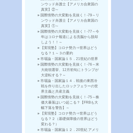
ンウッド弁護士【アメリカ合衆国の
真実】②～
国際情勢の大変動を見抜く！-79～リ
ンウッド弁護士【アメリカ合衆国の
真実】①～
国際情勢の大変動を見抜く！-77～今
年はコロナ報道による洗脳から脱却
しよう！！～
【実現塾】コロナ勢力⇒世界はどう
なる？１～３の要約
市場論・国家論１５．21世紀の世界
国際情勢の大変動を見抜く！-76～米
大統領選挙、12月初旬にトランプが
大逆転する？～
市場論・国家論１４．戦後の東西冷
戦を作り出したロックフェラーの世
界主義と共産主義
国際情勢の大変動を見抜く！-75～株
価大暴落はいつ起こる？【FRBも大
幅下落を警告】～
【実現塾】コロナ勢力⇒世界はどう
なる？２（基礎保障後の世界はどう
変わる？）
市場論・国家論１２．20世紀 アメリ