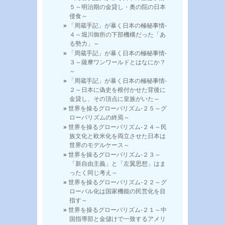
５～明治期の金貸し・奥の院の日本
侵食～
「周蔵手記」が暴く日本の極秘事情-
４～堀川御所の下部機構だった「あ
る勢力」～
「周蔵手記」が暴く日本の極秘事情-
３～薩摩ワンワールドとはなにか？
～
「周蔵手記」が暴く日本の極秘事情-
２～日本に偽史を根付かせた背後に
金貸し、その頂点に皇族がいた～
世界を操るグローバリズム-２５～グ
ローバリズムの終焉～
世界を操るグローバリズム-２４～民
族文化と欧米化を両立させた日本は
世界のモデルケース～
世界を操るグローバリズム-２３～
「新自由主義」と「左翼思想」はま
ったく同じ考え～
世界を操るグローバリズム-２２～グ
ローバル化は国家機能の民営化を目
指す～
世界を操るグローバリズム-２１～中
国指導部と金儲けで一致するアメリ