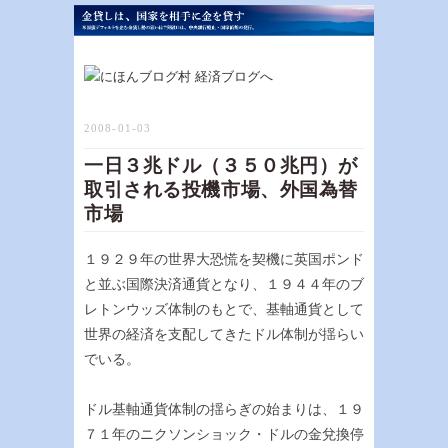
2008-01-03
一日３兆ドル（３５０兆円）が
取引される投機市場、外国為替
市場
１９２９年の世界大恐慌を契機に英国ポンド
と並ぶ国際決済通貨となり、１９４４年のブ
レトンウッズ体制のもとで、基軸通貨として
世界の経済を支配してきたドル体制が揺らい
でいる。
ドル基軸通貨体制の揺らぎの始まりは、１９
７１年のニクソンショック・ドルの金兌換停