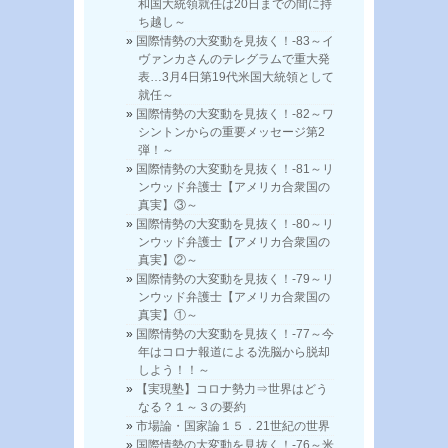
和国大統領就任は20日までの間に持
ち越し～
国際情勢の大変動を見抜く！-83～イ
ヴァンカさんのテレグラムで重大発
表…3月4日第19代米国大統領として
就任～
国際情勢の大変動を見抜く！-82～ワ
シントンからの重要メッセージ第2
弾！～
国際情勢の大変動を見抜く！-81～リ
ンウッド弁護士【アメリカ合衆国の
真実】③～
国際情勢の大変動を見抜く！-80～リ
ンウッド弁護士【アメリカ合衆国の
真実】②～
国際情勢の大変動を見抜く！-79～リ
ンウッド弁護士【アメリカ合衆国の
真実】①～
国際情勢の大変動を見抜く！-77～今
年はコロナ報道による洗脳から脱却
しよう！！～
【実現塾】コロナ勢力⇒世界はどう
なる？１～３の要約
市場論・国家論１５．21世紀の世界
国際情勢の大変動を見抜く！-76～米