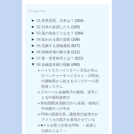
Categories
►
01.世界恐慌、日本は？
(304)
►
02.日本の金貸したち
(105)
►
03.国の借金どうなる？
(184)
►
04.狙われる国の資産
(168)
►
05.瓦解する基軸通貨
(827)
►
06.現物市場の舞台裏
(121)
►
07.新・世界秩序とは？
(521)
▼
08.金融資本家の戦略
(490)
ハイリスクハイリターン文化が生ん
だベンチャーキャピタル１～19世紀
の捕鯨業から始まるロングテール型
投資システム
グローバル金融勢力の殿戦、逆手に
とる中露民族勢力
BIS(国際決済銀行)から各国・地域の
中央銀行への号令
FRBの国債引受→通貨発行益増大が
アメリカの国力を衰弱させている
■ドルを取り仕切るFRB ～起源と
仕組みとは？～