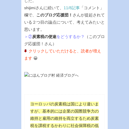
した。
shijimiさんに続いて、
11/8記事
「コメント」
欄で、
このブログ応援団！
さんが提起されて
いる２つ目の論点について、考えてみたいと
思います。
＞②
炭素税の使途
をどうするか？
（このブロ
グ応援団！さん）
クリックしていただけると、読者が増え
ます
😀
ヨーロッパの炭素税は国により違いま
すが、基本的には企業の国際競争力の
維持と雇用の維持を両立するため炭素
税を課税するかわりに社会保障税の低