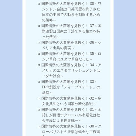
国際情勢の大変動を見抜く！-38～ワ
シントン会議は日英同盟を終了させ
日本の中国での動きを制限するため
の策略～
国際情勢の大変動を見抜く！-37～国
際連盟は国家に干渉できる権力を持
った機関～
国際情勢の大変動を見抜く！-36～シ
ベリア出兵の真実～
国際情勢の大変動を見抜く！-35～ロ
シア革命はユダヤ革命だった～
国際情勢の大変動を見抜く！-34～ア
メリカのエスタブリッシュメントは
ユダヤ社会～
国際情勢の大変動を見抜く！-33～
FRB創設が「ディープステート」の
基盤～
国際情勢の大変動を見抜く！-32～多
文化共生という国家分断化作戦～
国際情勢の大変動を見抜く！-31～金
貸しが目指すグローバル市場化は社
会主義による世界統一～
国際情勢の大変動を見抜く！-30～グ
ローバリストの天敵は健全な主権国