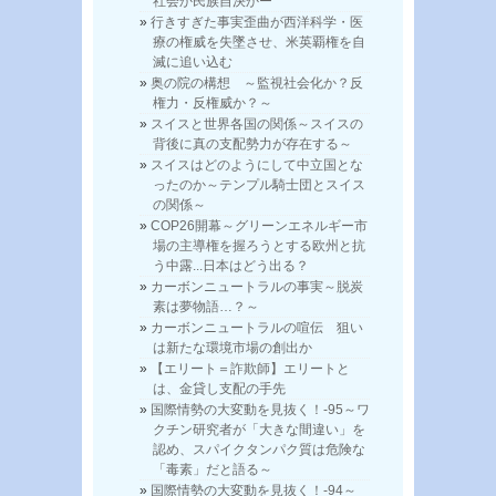
社会か民族自決かー
行きすぎた事実歪曲が西洋科学・医
療の権威を失墜させ、米英覇権を自
滅に追い込む
奥の院の構想 ～監視社会化か？反
権力・反権威か？～
スイスと世界各国の関係～スイスの
背後に真の支配勢力が存在する～
スイスはどのようにして中立国とな
ったのか～テンプル騎士団とスイス
の関係～
COP26開幕～グリーンエネルギー市
場の主導権を握ろうとする欧州と抗
う中露...日本はどう出る？
カーボンニュートラルの事実～脱炭
素は夢物語…？～
カーボンニュートラルの喧伝 狙い
は新たな環境市場の創出か
【エリート＝詐欺師】エリートと
は、金貸し支配の手先
国際情勢の大変動を見抜く！-95～ワ
クチン研究者が「大きな間違い」を
認め、スパイクタンパク質は危険な
「毒素」だと語る～
国際情勢の大変動を見抜く！-94～