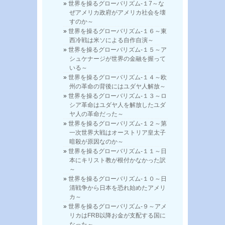
世界を操るグローバリズム-１7～な
ぜアメリカ政府がアメリカ社会を壊
すのか～
世界を操るグローバリズム-１６～東
西冷戦は米ソによる自作自演～
世界を操るグローバリズム-１５～ア
シュケナージが世界の金融を握って
いる～
世界を操るグローバリズム-１４～欧
州の革命の背後にはユダヤ人解放～
世界を操るグローバリズム-１３～ロ
シア革命はユダヤ人を解放したユダ
ヤ人の革命だった～
世界を操るグローバリズム-１２～第
一次世界大戦はオーストリア皇太子
暗殺が原因なのか～
世界を操るグローバリズム-１１～日
本にキリスト教が根付かなかった訳
～
世界を操るグローバリズム-１０～日
清戦争から日本を恐れ始めたアメリ
カ～
世界を操るグローバリズム-９～アメ
リカはFRB以降お金が支配する国に
なった～