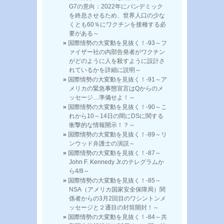
G7の意向：2022年にパンデミック
を終息させるため、世界人口の少な
くとも60％にワクチンを接種する必
要がある～
国際情勢の大変動を見抜く！-93～フ
ァイザー社の内部告発者がワクチン
がどのように人を殺すように設計さ
れているかを詳細に説明～
国際情勢の大変動を見抜く！-91～ア
メリカの緊急事態宣言はQからのメ
ッセージ…準備せよ！～
国際情勢の大変動を見抜く！-90～こ
れから10～14日の間にDSに関する
衝撃的な情報開示！？～
国際情勢の大変動を見抜く！-89～リ
ンウッド弁護士の演説～
国際情勢の大変動を見抜く！-87～
John F. Kennedy Jr.のテレグラムか
ら4/8～
国際情勢の大変動を見抜く！-85～
NSA（アメリカ国家安全保障局）関
係者からの3月2回目のワシントンメ
ッセージと２通目の封筒開封！～
国際情勢の大変動を見抜く！-84～共