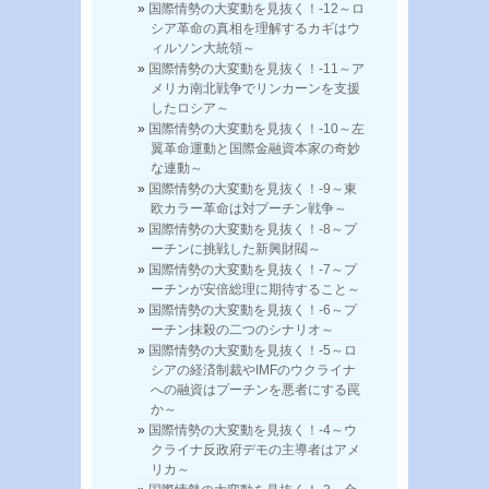
国際情勢の大変動を見抜く！-12～ロ
シア革命の真相を理解するカギはウ
ィルソン大統領～
国際情勢の大変動を見抜く！-11～ア
メリカ南北戦争でリンカーンを支援
したロシア～
国際情勢の大変動を見抜く！-10～左
翼革命運動と国際金融資本家の奇妙
な連動～
国際情勢の大変動を見抜く！-9～東
欧カラー革命は対プーチン戦争～
国際情勢の大変動を見抜く！-8～プ
ーチンに挑戦した新興財閥～
国際情勢の大変動を見抜く！-7～プ
ーチンが安倍総理に期待すること～
国際情勢の大変動を見抜く！-6～プ
ーチン抹殺の二つのシナリオ～
国際情勢の大変動を見抜く！-5～ロ
シアの経済制裁やIMFのウクライナ
への融資はプーチンを悪者にする罠
か～
国際情勢の大変動を見抜く！-4～ウ
クライナ反政府デモの主導者はアメ
リカ～