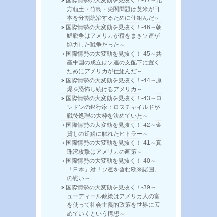
国際情勢の大変動を見抜く！-47～北
方領土・竹島・尖閣問題は英米が日
本を分割統治するために仕組んだ～
国際情勢の大変動を見抜く！-46～朝
鮮戦争はアメリカが種をまきソ連が
協力した戦争だった～
国際情勢の大変動を見抜く！-45～共
産中国の成立はソ連の支配下に置く
ためにアメリカが仕組んだ～
国際情勢の大変動を見抜く！-44～原
爆を恐怖し続けるアメリカ～
国際情勢の大変動を見抜く！-43～ロ
ンドンの銀行家：ロスチャイルドが
戦後処理の大枠を決めていた～
国際情勢の大変動を見抜く！-42～金
貸しの逆鱗に触れたヒトラー～
国際情勢の大変動を見抜く！-41～真
珠湾攻撃はアメリカの画策～
国際情勢の大変動を見抜く！-40～
「日本」対「ソ連を含む欧米諸国」
の戦い～
国際情勢の大変動を見抜く！-39～ニ
ューディール政策はアメリカ人の富
を使って社会主義的政策を世界に広
めていくという構想～