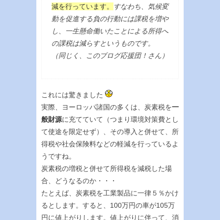
減を行っています。
すなわち、気候変
動を促進する負の行動には課税を増や
し、一生懸命働いたことによる所得へ
の課税は減らすというものです。
（同じく、このブログ応援団！さん）
これには驚きました
実際、ヨーロッパ諸国の多くは、炭素税を
一
般財源
に充てていて（つまり環境対策費とし
て使途を限定せず）、その導入と併せて、所
得税や社会保険料などの軽減を行っているよ
うですね。
炭素税の増税と併せて所得税を減税した場
合、どうなるのか・・・
たとえば、炭素税を工業製品に一律５％かけ
るとします。すると、100万円の車が105万
円に値上がりします。値上がりに伴って、消