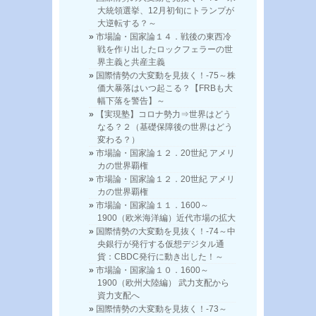
大統領選挙、12月初旬にトランプが
大逆転する？～
市場論・国家論１４．戦後の東西冷
戦を作り出したロックフェラーの世
界主義と共産主義
国際情勢の大変動を見抜く！-75～株
価大暴落はいつ起こる？【FRBも大
幅下落を警告】～
【実現塾】コロナ勢力⇒世界はどう
なる？２（基礎保障後の世界はどう
変わる？）
市場論・国家論１２．20世紀 アメリ
カの世界覇権
市場論・国家論１２．20世紀 アメリ
カの世界覇権
市場論・国家論１１．1600～
1900（欧米海洋編）近代市場の拡大
国際情勢の大変動を見抜く！-74～中
央銀行が発行する仮想デジタル通
貨：CBDC発行に動き出した！～
市場論・国家論１０．1600～
1900（欧州大陸編） 武力支配から
資力支配へ
国際情勢の大変動を見抜く！-73～