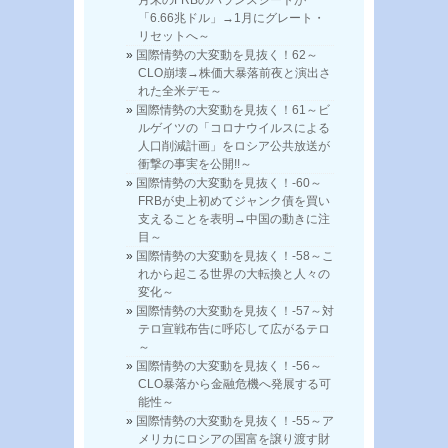
「6.66兆ドル」→1月にグレート・
リセットへ～
国際情勢の大変動を見抜く！62～
CLO崩壊→株価大暴落前夜と演出さ
れた全米デモ～
国際情勢の大変動を見抜く！61～ビ
ルゲイツの「コロナウイルスによる
人口削減計画」をロシア公共放送が
衝撃の事実を公開!!～
国際情勢の大変動を見抜く！-60～
FRBが史上初めてジャンク債を買い
支えることを表明→中国の動きに注
目～
国際情勢の大変動を見抜く！-58～こ
れから起こる世界の大転換と人々の
変化～
国際情勢の大変動を見抜く！-57～対
テロ宣戦布告に呼応して広がるテロ
～
国際情勢の大変動を見抜く！-56～
CLO暴落から金融危機へ発展する可
能性～
国際情勢の大変動を見抜く！-55～ア
メリカにロシアの国富を譲り渡す財