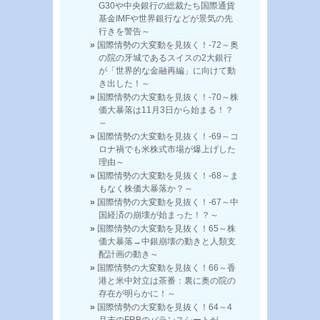
G30や中央銀行の総裁たち国際通貨
基金IMFや世界銀行などが景気の先
行きを警告～
国際情勢の大変動を見抜く！-72～奥
の院の牙城であるスイスの2大銀行
が「世界的な金融再編」に向けて動
き出した！～
国際情勢の大変動を見抜く！-70～株
価大暴落は11月3日から始まる！？
～
国際情勢の大変動を見抜く！-69～コ
ロナ禍でも米株式市場が爆上げした
理由～
国際情勢の大変動を見抜く！-68～ま
もなく株価大暴落か？～
国際情勢の大変動を見抜く！-67～中
国経済の崩壊が始まった！？～
国際情勢の大変動を見抜く！65～株
価大暴落→中銀崩壊の動きと人類支
配計画の動き～
国際情勢の大変動を見抜く！66～香
港と米中対立は茶番：裏に奥の院の
存在が明らかに！～
国際情勢の大変動を見抜く！64～4
月末のFRBのバランスシートが