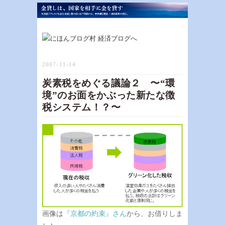
2007-11-14
炭素税をめぐる議論２ 〜“環
境”のお面をかぶった新たな徴
税システム！？〜
画像は
『京都の約束』さん
から、お借りしま