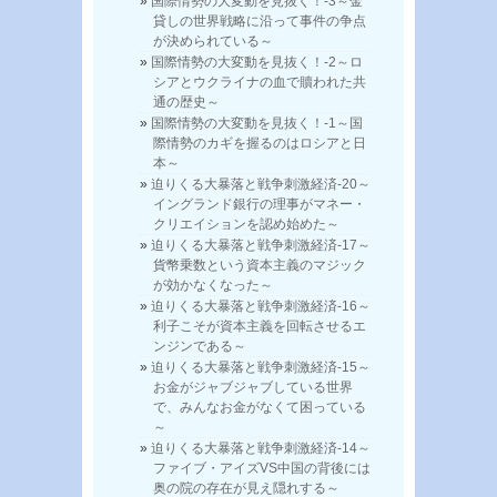
国際情勢の大変動を見抜く！-3～金
貸しの世界戦略に沿って事件の争点
が決められている～
国際情勢の大変動を見抜く！-2～ロ
シアとウクライナの血で贖われた共
通の歴史～
国際情勢の大変動を見抜く！-1～国
際情勢のカギを握るのはロシアと日
本～
迫りくる大暴落と戦争刺激経済-20～
イングランド銀行の理事がマネー・
クリエイションを認め始めた～
迫りくる大暴落と戦争刺激経済-17～
貨幣乗数という資本主義のマジック
が効かなくなった～
迫りくる大暴落と戦争刺激経済-16～
利子こそが資本主義を回転させるエ
ンジンである～
迫りくる大暴落と戦争刺激経済-15～
お金がジャブジャブしている世界
で、みんなお金がなくて困っている
～
迫りくる大暴落と戦争刺激経済-14～
ファイブ・アイズVS中国の背後には
奥の院の存在が見え隠れする～