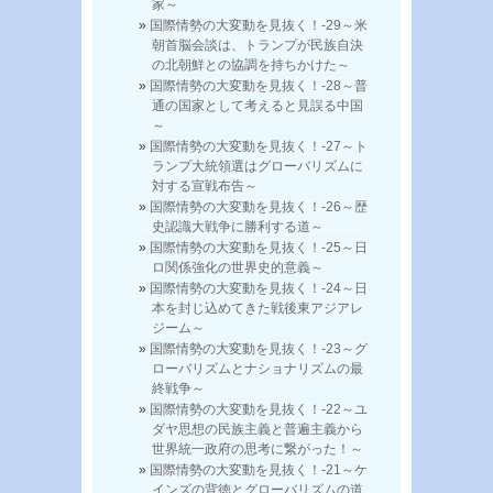
家～
国際情勢の大変動を見抜く！-29～米
朝首脳会談は、トランプが民族自決
の北朝鮮との協調を持ちかけた～
国際情勢の大変動を見抜く！-28～普
通の国家として考えると見誤る中国
～
国際情勢の大変動を見抜く！-27～ト
ランプ大統領選はグローバリズムに
対する宣戦布告～
国際情勢の大変動を見抜く！-26～歴
史認識大戦争に勝利する道～
国際情勢の大変動を見抜く！-25～日
ロ関係強化の世界史的意義～
国際情勢の大変動を見抜く！-24～日
本を封じ込めてきた戦後東アジアレ
ジーム～
国際情勢の大変動を見抜く！-23～グ
ローバリズムとナショナリズムの最
終戦争～
国際情勢の大変動を見抜く！-22～ユ
ダヤ思想の民族主義と普遍主義から
世界統一政府の思考に繋がった！～
国際情勢の大変動を見抜く！-21～ケ
インズの背徳とグローバリズムの道