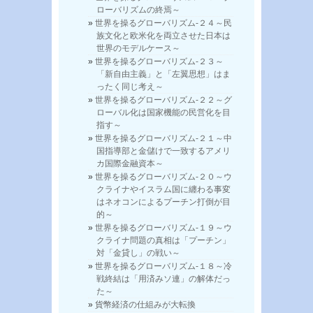
ローバリズムの終焉～
世界を操るグローバリズム-２４～民
族文化と欧米化を両立させた日本は
世界のモデルケース～
世界を操るグローバリズム-２３～
「新自由主義」と「左翼思想」はま
ったく同じ考え～
世界を操るグローバリズム-２２～グ
ローバル化は国家機能の民営化を目
指す～
世界を操るグローバリズム-２１～中
国指導部と金儲けで一致するアメリ
カ国際金融資本～
世界を操るグローバリズム-２０～ウ
クライナやイスラム国に纏わる事変
はネオコンによるプーチン打倒が目
的～
世界を操るグローバリズム-１９～ウ
クライナ問題の真相は「プーチン」
対「金貸し」の戦い～
世界を操るグローバリズム-１８～冷
戦終結は「用済みソ連」の解体だっ
た～
貨幣経済の仕組みが大転換