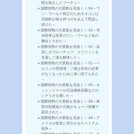
閥を阻止したプーチン～
国際情勢の大変動を見抜く！-54～ワ
ン・ワールド樹立のためネオコンは
北朝鮮が核を持つのをあえて黙認し
続けた～
国際情勢の大変動を見抜く！-53～湾
岸戦争は世界のワン・ワールド化の
機会とされた～
国際情勢の大変動を見抜く！-52～金
貸しがゴルバチョフ、エリツィンを
支援しソ連を解体した～
国際情勢の大変動を見抜く！-51～ベ
ルリンの壁崩壊：ソ連は存在の必要
がなくなったために使い捨てられた
～
国際情勢の大変動を見抜く！-50～キ
ッシンジャーが石油価格高騰などの
シナリオを書いた～
国際情勢の大変動を見抜く！-49～東
西冷戦構造の欠陥がキューバ危機で
露呈された～
国際情勢の大変動を見抜く！-48～ア
メリカが故意に長引かせたベトナム
戦争～