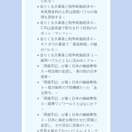
られる～
迫りくる大暴落と戦争刺激経済-4～
米長期金利の上昇は国債バブルの崩
壊を意味する～
迫りくる大暴落と戦争刺激経済-3～
CTAは超高速で取引を行う狂気のロ
ボット・マシーン～
迫りくる大暴落と戦争刺激経済-2～
ＮＹダウの暴落で「適温相場」の嘘
がバレた～
迫りくる大暴落と戦争刺激経済-１～
緩和バブルとともに沈みゆくドル～
「周蔵手記」が暴く日本の極秘事情-
５～明治期の金貸し・奥の院の日本
侵食～
「周蔵手記」が暴く日本の極秘事情-
４～堀川御所の下部機構だった「あ
る勢力」～
「周蔵手記」が暴く日本の極秘事情-
３～薩摩ワンワールドとはなにか？
～
「周蔵手記」が暴く日本の極秘事情-
２～日本に偽史を根付かせた背後に
金貸し、その頂点に皇族がいた～
世界を操るグローバリズム-２５～グ