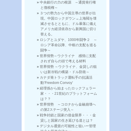
中央銀行の力の根源 ～通貨発行権
と徴税権～
３つの勢力から中国主導の世界が出
現。中国ロックダウン→上海閥を壊
滅させるとともに、ドル暴落に備え
アメリカ経済依存から新興国に切り
替える。
ロシアとユダヤ、1000年闘争２ ～
ロシア革命以降、中枢の支配を巡る
闘争～
世界情勢～ウクライナ 感情に支配
されず自らの頭で考える材料
世界情勢 ～ウクライナ、金貸しの狙
いは新冷戦の構築・ドル防衛～
カナダ発トラック運転手の抗議活
動’Freedom Convoy’
経理係から始まったロックフェラー
家・・・21世紀のプラットフォーム
は？？
世界情勢 ～コロナから金融崩壊へ
の第2ステージ突入～
戦争封鎖と国家の借金限界・・・金
貸しと国家の生き延びる道とは？
デジタル通貨の可能性と狙いー管理