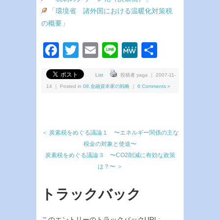
「環境省 諸外国における温暖化対策税
の概要」
Facebook
Twitter
Email
Line
MeWe
共
有
List
投稿者 yaga ｜ 2007-11-
14 ｜ Posted in
08.金融資本家の戦略
｜
6 Comments »
＜ 炭素税をめぐる議論１ 〜エネルギー関係の主な
税金の対象と使途〜
炭素税をめぐる議論３ 〜CO2削減に有効な政策
は？〜 ＞
トラックバック
このエントリーのトラックバックURL: