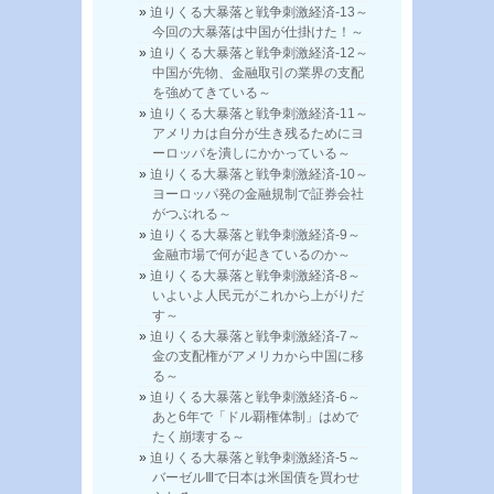
迫りくる大暴落と戦争刺激経済-13～
今回の大暴落は中国が仕掛けた！～
迫りくる大暴落と戦争刺激経済-12～
中国が先物、金融取引の業界の支配
を強めてきている～
迫りくる大暴落と戦争刺激経済-11～
アメリカは自分が生き残るためにヨ
ーロッパを潰しにかかっている～
迫りくる大暴落と戦争刺激経済-10～
ヨーロッパ発の金融規制で証券会社
がつぶれる～
迫りくる大暴落と戦争刺激経済-9～
金融市場で何が起きているのか～
迫りくる大暴落と戦争刺激経済-8～
いよいよ人民元がこれから上がりだ
す～
迫りくる大暴落と戦争刺激経済-7～
金の支配権がアメリカから中国に移
る～
迫りくる大暴落と戦争刺激経済-6～
あと6年で「ドル覇権体制」はめで
たく崩壊する～
迫りくる大暴落と戦争刺激経済-5～
バーゼルⅢで日本は米国債を買わせ