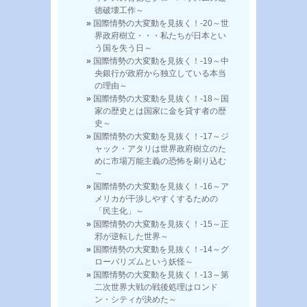
徳破壊工作～
国際情勢の大変動を見抜く！-20～世
界政府樹立・・・私たちが日本とい
う国を失う日～
国際情勢の大変動を見抜く！-19～中
央銀行が政府から独立している本当
の理由～
国際情勢の大変動を見抜く！-18～国
家の歴史とは国家に金を貸す者の歴
史～
国際情勢の大変動を見抜く！-17～ジ
ャック・アタリは世界政府樹立のた
めに市場万能主義の恐怖を刷り込む
～
国際情勢の大変動を見抜く！-16～ア
メリカが干渉しやすくするための
「民主化」～
国際情勢の大変動を見抜く！-15～正
邪が逆転した世界～
国際情勢の大変動を見抜く！-14～グ
ローバリズムという妖怪～
国際情勢の大変動を見抜く！-13～第
二次世界大戦の戦後処理はロンド
ン・シティが決めた～