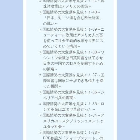
国際情勢の大変動を見抜く！-41～真
珠湾攻撃はアメリカの画策～
国際情勢の大変動を見抜く！-40～
「日本」対「ソ連を含む欧米諸国」
の戦い～
国際情勢の大変動を見抜く！-39～ニ
ューディール政策はアメリカ人の富
を使って社会主義的政策を世界に広
めていくという構想～
国際情勢の大変動を見抜く！-38～ワ
シントン会議は日英同盟を終了させ
日本の中国での動きを制限するため
の策略～
国際情勢の大変動を見抜く！-37～国
際連盟は国家に干渉できる権力を持
った機関～
国際情勢の大変動を見抜く！-36～シ
ベリア出兵の真実～
国際情勢の大変動を見抜く！-35～ロ
シア革命はユダヤ革命だった～
国際情勢の大変動を見抜く！-34～ア
メリカのエスタブリッシュメントは
ユダヤ社会～
国際情勢の大変動を見抜く！-33～
FRB創設が「ディープステート」の