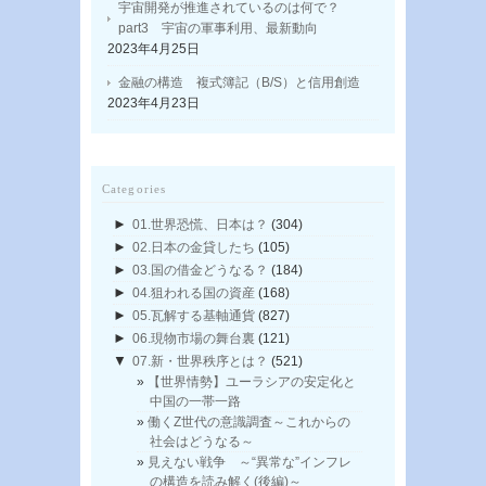
宇宙開発が推進されているのは何で？
part3 宇宙の軍事利用、最新動向
2023年4月25日
金融の構造 複式簿記（B/S）と信用創造
2023年4月23日
Categories
►
01.世界恐慌、日本は？
(304)
►
02.日本の金貸したち
(105)
►
03.国の借金どうなる？
(184)
►
04.狙われる国の資産
(168)
►
05.瓦解する基軸通貨
(827)
►
06.現物市場の舞台裏
(121)
▼
07.新・世界秩序とは？
(521)
【世界情勢】ユーラシアの安定化と
中国の一帯一路
働くZ世代の意識調査～これからの
社会はどうなる～
見えない戦争 ～“異常な”インフレ
の構造を読み解く(後編)～