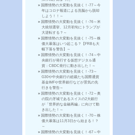
国際情勢の大変動を見抜く！-77～今
年はコロナ報道による洗脳から脱却
しよう！！～
国際情勢の大変動を見抜く！-76～米
大統領選挙、12月初旬にトランプが
大逆転する？～
国際情勢の大変動を見抜く！-75～株
価大暴落はいつ起こる？【FRBも大
幅下落を警告】～
国際情勢の大変動を見抜く！-74～中
央銀行が発行する仮想デジタル通
貨：CBDC発行に動き出した！～
国際情勢の大変動を見抜く！-73～
G30や中央銀行の総裁たち国際通貨
基金IMFや世界銀行などが景気の先
行きを警告～
国際情勢の大変動を見抜く！-72～奥
の院の牙城であるスイスの2大銀行
が「世界的な金融再編」に向けて動
き出した！～
国際情勢の大変動を見抜く！-70～株
価大暴落は11月3日から始まる！？
～
国際情勢の大変動を見抜く！-67～中