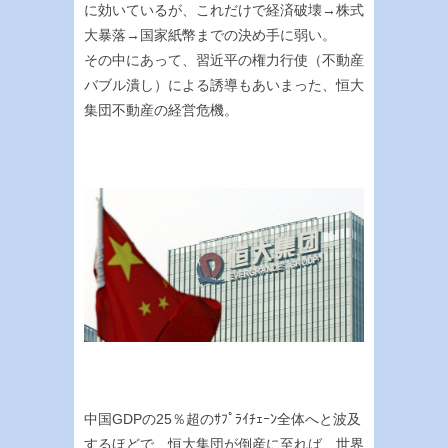
に効いているが、これだけで経済破壊→株式
大暴落→国家紙幣までの決め手に弱い。
その中にあって、習近平の権力行使（不動産
バブル潰し）による誘導もあいまった、恒大
集団不動産の経営危機。
中国GDPの25％超のｻﾌﾟﾗｲﾁｪｰﾝ全体へと波及
するほどで、恒大集団が倒産に至れば、世界