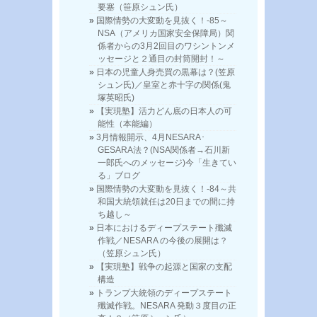
要塞（笹原シュン氏）
国際情勢の大変動を見抜く！-85～
NSA（アメリカ国家安全保障局）関
係者からの3月2回目のワシントンメ
ッセージと２通目の封筒開封！～
日本の児童人身売買の黒幕は？(笠原
シュン氏)／皇室と赤十字の関係(鬼
塚英昭氏)
【実現塾】活力どん底の日本人の可
能性（本能編）
3月情報開示、4月NESARA･
GESARA法？(NSA関係者→石川新
一郎氏へのメッセージ)今「生きてい
る」ブログ
国際情勢の大変動を見抜く！-84～共
和国大統領就任は20日までの間に持
ち越し～
日本におけるディープステート殲滅
作戦／NESARA の今後の展開は？
（笠原シュン氏）
【実現塾】戦争の起源と国家の支配
構造
トランプ大統領のディープステート
殲滅作戦。NESARA 発動３度目の正