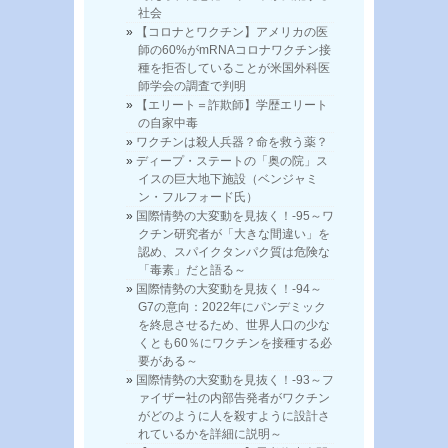
社会
【コロナとワクチン】アメリカの医
師の60%がmRNAコロナワクチン接
種を拒否していることが米国外科医
師学会の調査で判明
【エリート＝詐欺師】学歴エリート
の自家中毒
ワクチンは殺人兵器？命を救う薬？
ディープ・ステートの「奥の院」ス
イスの巨大地下施設（ベンジャミ
ン・フルフォード氏）
国際情勢の大変動を見抜く！-95～ワ
クチン研究者が「大きな間違い」を
認め、スパイクタンパク質は危険な
「毒素」だと語る～
国際情勢の大変動を見抜く！-94～
G7の意向：2022年にパンデミック
を終息させるため、世界人口の少な
くとも60％にワクチンを接種する必
要がある～
国際情勢の大変動を見抜く！-93～フ
ァイザー社の内部告発者がワクチン
がどのように人を殺すように設計さ
れているかを詳細に説明～