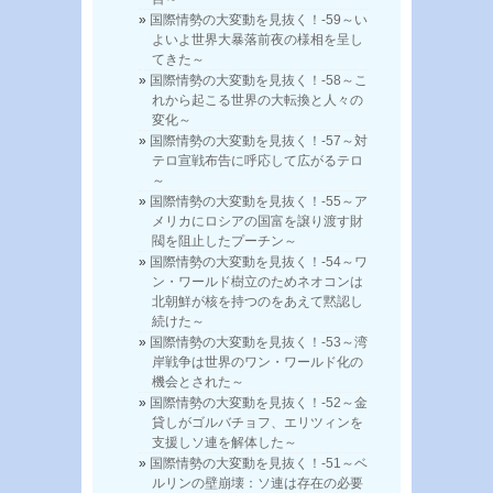
国際情勢の大変動を見抜く！-59～い
よいよ世界大暴落前夜の様相を呈し
てきた～
国際情勢の大変動を見抜く！-58～こ
れから起こる世界の大転換と人々の
変化～
国際情勢の大変動を見抜く！-57～対
テロ宣戦布告に呼応して広がるテロ
～
国際情勢の大変動を見抜く！-55～ア
メリカにロシアの国富を譲り渡す財
閥を阻止したプーチン～
国際情勢の大変動を見抜く！-54～ワ
ン・ワールド樹立のためネオコンは
北朝鮮が核を持つのをあえて黙認し
続けた～
国際情勢の大変動を見抜く！-53～湾
岸戦争は世界のワン・ワールド化の
機会とされた～
国際情勢の大変動を見抜く！-52～金
貸しがゴルバチョフ、エリツィンを
支援しソ連を解体した～
国際情勢の大変動を見抜く！-51～ベ
ルリンの壁崩壊：ソ連は存在の必要