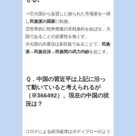
⇒①大国から金貸しに操られた市場派を一掃
し
民族派の国家
に転換。
②世界的に戦争廃棄の非戦条約を結ばせ、大
国であることの必要性を無くす。
③大国の共通項は多民族であることで、
民族
派→民族自決→民族間の武力内紛
を起こす。
Ｑ．中国の習近平は上記に沿っ
て動いていると考えられるが
（※
366492
）、現在の中国の状
況は？
コロナによる経済破壊はボディブローのよう