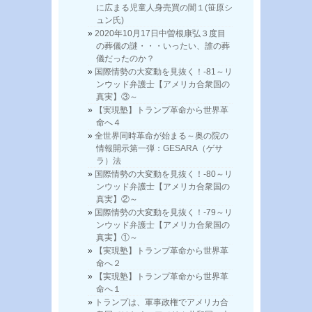
に広まる児童人身売買の闇１(笹原シ
ュン氏)
2020年10月17日中曽根康弘３度目
の葬儀の謎・・・いったい、誰の葬
儀だったのか？
国際情勢の大変動を見抜く！-81～リ
ンウッド弁護士【アメリカ合衆国の
真実】③～
【実現塾】トランプ革命から世界革
命へ４
全世界同時革命が始まる～奥の院の
情報開示第一弾：GESARA（ゲサ
ラ）法
国際情勢の大変動を見抜く！-80～リ
ンウッド弁護士【アメリカ合衆国の
真実】②～
国際情勢の大変動を見抜く！-79～リ
ンウッド弁護士【アメリカ合衆国の
真実】①～
【実現塾】トランプ革命から世界革
命へ２
【実現塾】トランプ革命から世界革
命へ１
トランプは、軍事政権でアメリカ合