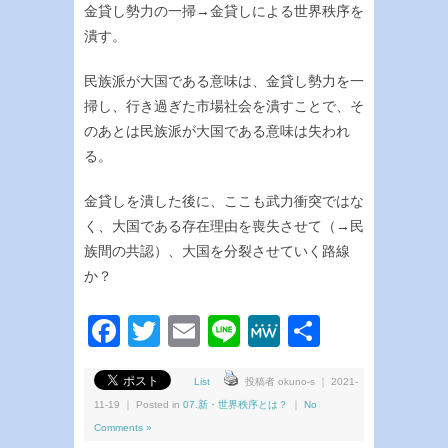
金貸し勢力の一掃→金貸しによる世界秩序を
潰す。
民族派が大国である意味は、金貸し勢力を一
掃し、行き過ぎた市場社会を潰すことで、そ
のあとは民族派が大国である意味は失われ
る。
金貸しを潰した後に、ここも武力衝突ではな
く、大国である存在理由を喪失させて（→民
族間の共認）、大国を分裂させていく路線
か？
Facebook
Twitter
Email
Line
MeWe
共
有
List
投稿者 okuno-s ｜ 2021-
11-19 ｜ Posted in
07.新・世界秩序とは？
｜
No
Comments »