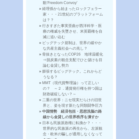
動’Freedom Convoy’
経理係から始まったロックフェラー
家・・・21世紀のプラットフォーム
は？？
行きすぎた事実歪曲が西洋科学・医
療の権威を失墜させ、米英覇権を自
滅に追い込む
ビッグテック規制は、世界の緩やか
な共産主義社会への兆し？
骨抜きとなったCOP26 地球温暖化
⇒脱炭素の観念支配でひと儲けを目
論む金貸し勢力
膨張するビッグテック。これからど
うなる？
MMT（現代貨幣理論）って正しい
の？ ～２．通貨発行権を持つ国は
財政破綻しない？～
二重の世界：ニセ現実だらけの旧世
界と、姿を現す新たな同類闘争圧力
中国情勢 経済包括・思想洗脳の路
線から金貸しの世界秩序を潰すか
日本も民族派政権に転換か？・・・
世界的な民族派の再生から、左派観
念・欧米の騙しが通用しなくなって