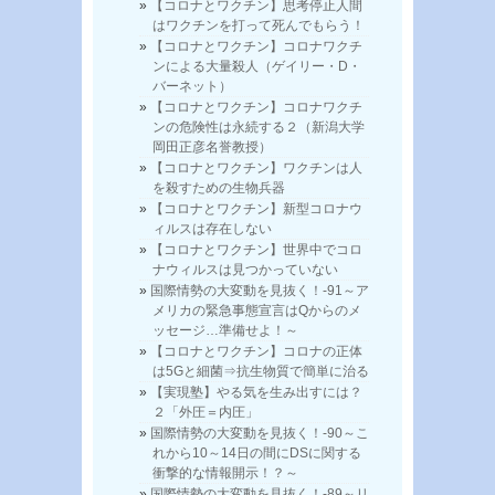
【コロナとワクチン】思考停止人間
はワクチンを打って死んでもらう！
【コロナとワクチン】コロナワクチ
ンによる大量殺人（ゲイリー・D・
バーネット）
【コロナとワクチン】コロナワクチ
ンの危険性は永続する２（新潟大学
岡田正彦名誉教授）
【コロナとワクチン】ワクチンは人
を殺すための生物兵器
【コロナとワクチン】新型コロナウ
ィルスは存在しない
【コロナとワクチン】世界中でコロ
ナウィルスは見つかっていない
国際情勢の大変動を見抜く！-91～ア
メリカの緊急事態宣言はQからのメ
ッセージ…準備せよ！～
【コロナとワクチン】コロナの正体
は5Gと細菌⇒抗生物質で簡単に治る
【実現塾】やる気を生み出すには？
２「外圧＝内圧」
国際情勢の大変動を見抜く！-90～こ
れから10～14日の間にDSに関する
衝撃的な情報開示！？～
国際情勢の大変動を見抜く！-89～リ