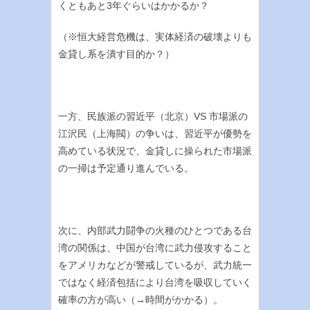
くともあと3年ぐらいはかかるか？
（※恒大経営危機は、実体経済の破壊よりも
金貸し系を潰す目的か？）
一方、民族派の習近平（北京）VS 市場派の
江沢民（上海閥）の争いは、習近平が優勢を
高めている状況で、金貸しに操られた市場派
の一掃は予定通り進んでいる。
次に、内部武力闘争の火種のひとつである台
湾の関係は、中国が台湾に武力侵攻すること
をアメリカなどが警戒しているが、武力統一
ではなく経済包括により台湾を吸収していく
確率の方が高い（→時間がかかる）。