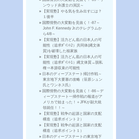
ンウッド弁護士の演説～
【実現塾】やる気を生み出すには？
１後半
国際情勢の大変動を見抜く！-87～
John F. Kennedy Jr.のテレグラムか
ら4/8～
【実現塾】活力どん底の日本人の可
能性（追求ﾎﾟｲﾝﾄ2）共同体(縄文体
質)を破壊した核家族
【実現塾】活力どん底の日本人の可
能性（追求ﾎﾟｲﾝﾄ1）縄文体質→脱私
権⇒本源収束の可能性
日本のディープステート掃討作戦～
東京地下大要塞の攻略（笹原シュン
氏とワンネス氏）
国際情勢の大変動を見抜く！-86～デ
ィープステート一掃作戦の報道がア
メリカで始まった！＋JFKが副大統
領就任！！～
【実現塾】戦争の起源と国家の支配
構造（追求ポイント２）
【実現塾】戦争の起源と国家の支配
構造（追求ポイント１）
日本のディープステートの東京地下