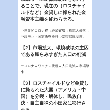
ることで、現在の（ロスチャイ
ルドなど）金貸しに操られた金
融資本主義を終わらせる。
⇒世界的コロナ禍→経済破壊→株式大暴落→
中銀廃止・国家紙幣発行⇒基礎保障制度。
【2】市場拡大、環境破壊の主因
である膨らみすぎた人口の削減
⇒コロナ→ワクチン接種→人口削減→市場縮
小
【3】ロスチャイルドなど金貸し
に操られた大国（アメリカ・中
国）を分裂・解体し、民族自
決・自主自律の小国家に移行さ
せる。