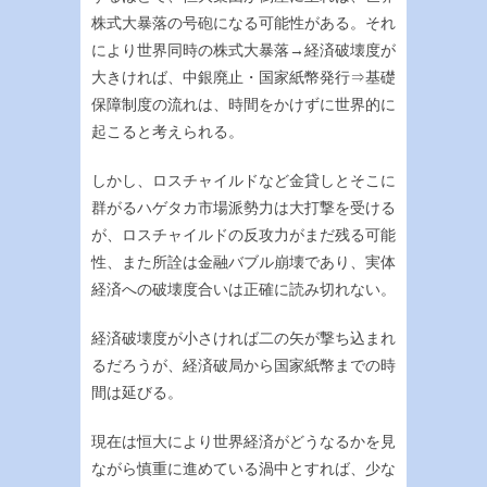
株式大暴落の号砲になる可能性がある。それ
により世界同時の株式大暴落→経済破壊度が
大きければ、中銀廃止・国家紙幣発行⇒基礎
保障制度の流れは、時間をかけずに世界的に
起こると考えられる。
しかし、ロスチャイルドなど金貸しとそこに
群がるハゲタカ市場派勢力は大打撃を受ける
が、ロスチャイルドの反攻力がまだ残る可能
性、また所詮は金融バブル崩壊であり、実体
経済への破壊度合いは正確に読み切れない。
経済破壊度が小さければ二の矢が撃ち込まれ
るだろうが、経済破局から国家紙幣までの時
間は延びる。
現在は恒大により世界経済がどうなるかを見
ながら慎重に進めている渦中とすれば、少な