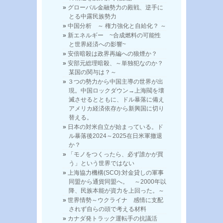
グローバル金融勢力の殿戦、逆手に
とる中露民族勢力
中国分析 ～ 権力強化と自給化？ ～
新エネルギー ~合成燃料の可能性
と世界経済への影響~
安倍暗殺は政界再編への狼煙か？
安部元総理暗殺、～単独犯なのか？
某国の関与は？～
３つの勢力から中国主導の世界が出
現。中国ロックダウン→上海閥を壊
滅させるとともに、ドル暴落に備え
アメリカ経済依存から新興国に切り
替える。
日本の対米自立が始まっている。ド
ル暴落後2024～2025在日米軍撤退
か？
「モノをつくったら、必ず誰かが買
う」という世界ではない
上海協力機構(SCO):対金貸しの軍事
同盟から通貨同盟へ。 ～2000年以
降、民族本能が資力を上回った。～
世界情勢～ウクライナ 感情に支配
されず自らの頭で考える材料
カナダ発トラック運転手の抗議活