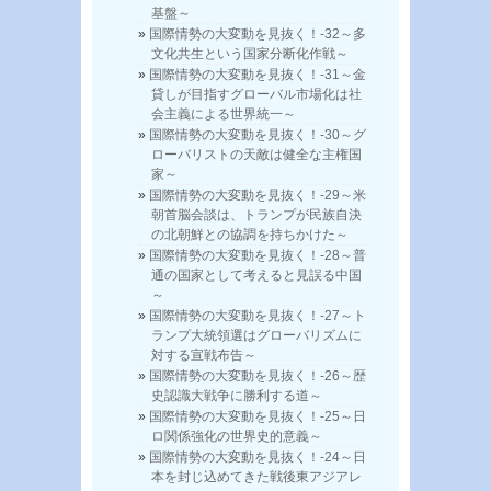
基盤～
国際情勢の大変動を見抜く！-32～多
文化共生という国家分断化作戦～
国際情勢の大変動を見抜く！-31～金
貸しが目指すグローバル市場化は社
会主義による世界統一～
国際情勢の大変動を見抜く！-30～グ
ローバリストの天敵は健全な主権国
家～
国際情勢の大変動を見抜く！-29～米
朝首脳会談は、トランプが民族自決
の北朝鮮との協調を持ちかけた～
国際情勢の大変動を見抜く！-28～普
通の国家として考えると見誤る中国
～
国際情勢の大変動を見抜く！-27～ト
ランプ大統領選はグローバリズムに
対する宣戦布告～
国際情勢の大変動を見抜く！-26～歴
史認識大戦争に勝利する道～
国際情勢の大変動を見抜く！-25～日
ロ関係強化の世界史的意義～
国際情勢の大変動を見抜く！-24～日
本を封じ込めてきた戦後東アジアレ