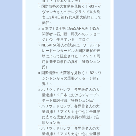
直！？（笹原シュン氏）
国際情勢の大変動を見抜く！-83～イ
ヴァンカさんのテレグラムで重大発
表…3月4日第19代米国大統領として
就任～
日本でも3月中にGESARA法（NSA
関係者→石川新一郎氏へのメッセー
ジ）今「生きている」ブログ
NESARA 導入の試みは、ワールドト
レードセンタービル＆国防総省の破
壊によって阻止された！？９１１同
時多発テロ事件の真相（笹原シュン
氏）
国際情勢の大変動を見抜く！-82～ワ
シントンからの重要メッセージ第2
弾！～
ハリウッドセレブ、各界著名人の大
量逮捕！？日本におけるディープス
テート掃討作戦（笹原シュン氏）
ハリウッドセレブ、各界著名人の大
量逮捕！？アメリカを中心に全世界
に広まる児童人身売買の闇(続)（笹
原シュン氏）
ハリウッドセレブ、各界著名人の大
量逮捕！？アメリカを中心に全世界