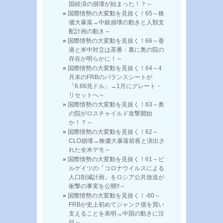
国経済の崩壊が始まった！？～
国際情勢の大変動を見抜く！65～株
価大暴落→中銀崩壊の動きと人類支
配計画の動き～
国際情勢の大変動を見抜く！66～香
港と米中対立は茶番：裏に奥の院の
存在が明らかに！～
国際情勢の大変動を見抜く！64～4
月末のFRBのバランスシートが
「6.66兆ドル」→1月にグレート・
リセットへ～
国際情勢の大変動を見抜く！63～奥
の院がロスチャイルド攻撃開始
か！？～
国際情勢の大変動を見抜く！62～
CLO崩壊→株価大暴落前夜と演出さ
れた全米デモ～
国際情勢の大変動を見抜く！61～ビ
ルゲイツの「コロナウイルスによる
人口削減計画」をロシア公共放送が
衝撃の事実を公開!!～
国際情勢の大変動を見抜く！-60～
FRBが史上初めてジャンク債を買い
支えることを表明→中国の動きに注
目～