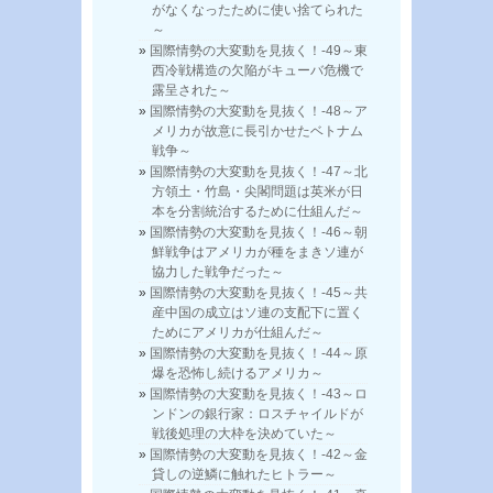
がなくなったために使い捨てられた
～
国際情勢の大変動を見抜く！-49～東
西冷戦構造の欠陥がキューバ危機で
露呈された～
国際情勢の大変動を見抜く！-48～ア
メリカが故意に長引かせたベトナム
戦争～
国際情勢の大変動を見抜く！-47～北
方領土・竹島・尖閣問題は英米が日
本を分割統治するために仕組んだ～
国際情勢の大変動を見抜く！-46～朝
鮮戦争はアメリカが種をまきソ連が
協力した戦争だった～
国際情勢の大変動を見抜く！-45～共
産中国の成立はソ連の支配下に置く
ためにアメリカが仕組んだ～
国際情勢の大変動を見抜く！-44～原
爆を恐怖し続けるアメリカ～
国際情勢の大変動を見抜く！-43～ロ
ンドンの銀行家：ロスチャイルドが
戦後処理の大枠を決めていた～
国際情勢の大変動を見抜く！-42～金
貸しの逆鱗に触れたヒトラー～