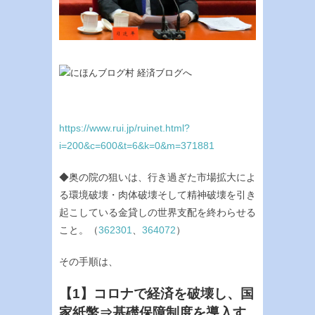
https://www.rui.jp/ruinet.html?
i=200&c=600&t=6&k=0&m=371881
◆奥の院の狙いは、行き過ぎた市場拡大によ
る環境破壊・肉体破壊そして精神破壊を引き
起こしている金貸しの世界支配を終わらせる
こと。（
362301
、
364072
）
その手順は、
【1】コロナで経済を破壊し、国
家紙幣⇒基礎保障制度を導入す