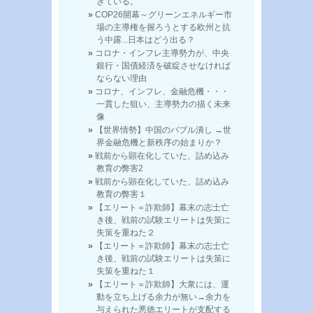
きている。
COP26開幕～グリーンエネルギー市
場の主導権を握ろうとする欧州と抗
う中露...日本はどう出る？
コロナ・インフレ主導勢力が、中央
銀行・国債経済を破綻させなければ
ならない理由
コロナ、インフレ、金融危機・・・
一貫した狙い、主導勢力の描く未来
像
【世界情勢】中国のバブル潰し →世
界金融危機と新秩序の始まりか？
戦前から顕在化していた、詰め込み
教育の弊害2
戦前から顕在化していた、詰め込み
教育の弊害１
【エリート＝詐欺師】幕末の志士亡
き後、戦前の試験エリートは失策に
失策を重ねた２
【エリート＝詐欺師】幕末の志士亡
き後、戦前の試験エリートは失策に
失策を重ねた１
【エリート＝詐欺師】大衆には、運
動を立ち上げる余力が無い→余力を
与えられた悪徳エリートが支配する