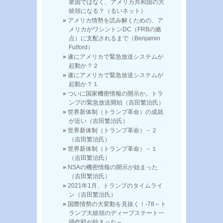
衆国ではなく、アメリカ共和国の大
統領になる？（るいネット）
アメリカ情勢を読み解くための、ア
メリカがワシントンDC（FRBの拠
点）に支配されるまで（Benjamin
Fulford）
遂にアメリカで緊急放送システムが
起動か？２
遂にアメリカで緊急放送システムが
起動か？１
ついに国家機密情報の開示か。トラ
ンプの緊急放送開始（吉田繁治氏）
世界新体制（トランプ革命）の成就
が近い（吉田繁治氏）
世界新体制（トランプ革命）－２
（吉田繁治氏）
世界新体制（トランプ革命）－１
（吉田繁治氏）
NSAの機密情報の開示が始まった
（吉田繁治氏）
2021年1月、トランプのタイムライ
ン（吉田繁治氏）
国際情勢の大変動を見抜く！-78～ト
ランプ大統領のディープステート一
掃作戦が始まった～