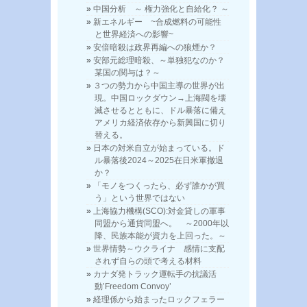
中国分析 ～ 権力強化と自給化？ ～
新エネルギー ~合成燃料の可能性
と世界経済への影響~
安倍暗殺は政界再編への狼煙か？
安部元総理暗殺、～単独犯なのか？
某国の関与は？～
３つの勢力から中国主導の世界が出
現。中国ロックダウン→上海閥を壊
滅させるとともに、ドル暴落に備え
アメリカ経済依存から新興国に切り
替える。
日本の対米自立が始まっている。ド
ル暴落後2024～2025在日米軍撤退
か？
「モノをつくったら、必ず誰かが買
う」という世界ではない
上海協力機構(SCO):対金貸しの軍事
同盟から通貨同盟へ。 ～2000年以
降、民族本能が資力を上回った。～
世界情勢～ウクライナ 感情に支配
されず自らの頭で考える材料
カナダ発トラック運転手の抗議活
動’Freedom Convoy’
経理係から始まったロックフェラー