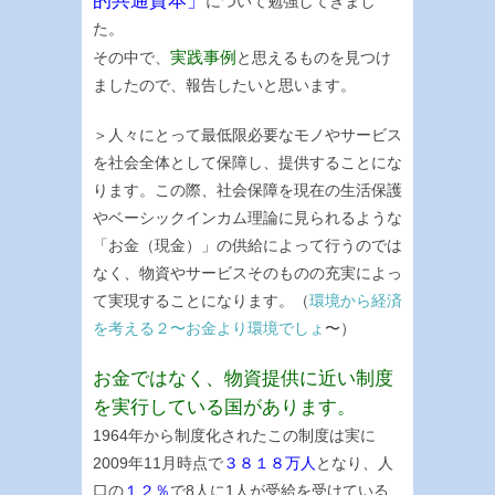
的共通資本」
について勉強してきまし
た。
実践事例
その中で、
と思えるものを見つけ
ましたので、報告したいと思います。
＞人々にとって最低限必要なモノやサービス
を社会全体として保障し、提供することにな
ります。この際、社会保障を現在の生活保護
やベーシックインカム理論に見られるような
「お金（現金）」の供給によって行うのでは
なく、物資やサービスそのものの充実によっ
て実現することになります。（
環境から経済
を考える２〜お金より環境でしょ
〜）
お金ではなく、物資提供に近い制度
を実行している国があります。
1964年から制度化されたこの制度は実に
2009年11月時点で
３８１８万人
となり、人
口の
１２％
で8人に1人が受給を受けている