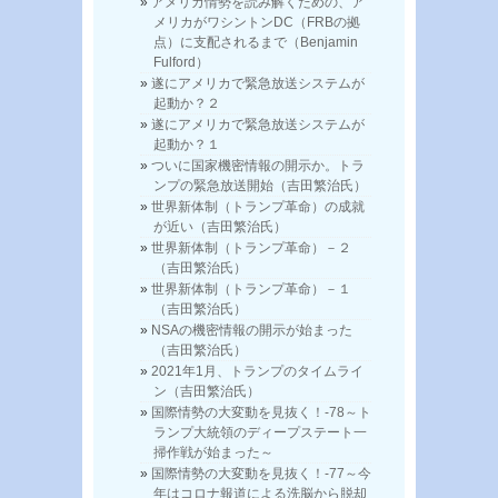
アメリカ情勢を読み解くための、ア
メリカがワシントンDC（FRBの拠
点）に支配されるまで（Benjamin
Fulford）
遂にアメリカで緊急放送システムが
起動か？２
遂にアメリカで緊急放送システムが
起動か？１
ついに国家機密情報の開示か。トラ
ンプの緊急放送開始（吉田繁治氏）
世界新体制（トランプ革命）の成就
が近い（吉田繁治氏）
世界新体制（トランプ革命）－２
（吉田繁治氏）
世界新体制（トランプ革命）－１
（吉田繁治氏）
NSAの機密情報の開示が始まった
（吉田繁治氏）
2021年1月、トランプのタイムライ
ン（吉田繁治氏）
国際情勢の大変動を見抜く！-78～ト
ランプ大統領のディープステート一
掃作戦が始まった～
国際情勢の大変動を見抜く！-77～今
年はコロナ報道による洗脳から脱却