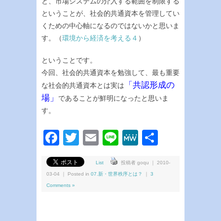
と、市場システムの介入する範囲を制限する
ということが、社会的共通資本を管理してい
くための中心軸になるのではないかと思いま
す。（
環境から経済を考える４
）
ということです。
今回、社会的共通資本を勉強して、最も重要
「共認形成の
な社会的共通資本とは実は
場」
であることが鮮明になったと思いま
す。
Facebook
Twitter
Email
Line
MeWe
共
有
List
投稿者 goqu ｜ 2010-
03-04 ｜ Posted in
07.新・世界秩序とは？
｜
3
Comments »