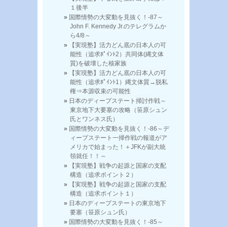
１後半
国際情勢の大変動を見抜く！-87～
John F. Kennedy Jr.のテレグラムか
ら4/8～
【実現塾】活力どん底の日本人の可
能性（追求ﾎﾟｲﾝﾄ2）共同体(縄文体
質)を破壊した核家族
【実現塾】活力どん底の日本人の可
能性（追求ﾎﾟｲﾝﾄ1）縄文体質→脱私
権⇒本源収束の可能性
日本のディープステート掃討作戦～
東京地下大要塞の攻略（笹原シュン
氏とワンネス氏）
国際情勢の大変動を見抜く！-86～デ
ィープステート一掃作戦の報道がア
メリカで始まった！＋JFKが副大統
領就任！！～
【実現塾】戦争の起源と国家の支配
構造（追求ポイント２）
【実現塾】戦争の起源と国家の支配
構造（追求ポイント１）
日本のディープステートの東京地下
要塞（笹原シュン氏）
国際情勢の大変動を見抜く！-85～