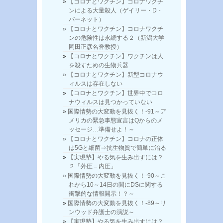
【コロナとワクチン】コロナワクチ
ンによる大量殺人（ゲイリー・D・
バーネット）
【コロナとワクチン】コロナワクチ
ンの危険性は永続する２（新潟大学
岡田正彦名誉教授）
【コロナとワクチン】ワクチンは人
を殺すための生物兵器
【コロナとワクチン】新型コロナウ
ィルスは存在しない
【コロナとワクチン】世界中でコロ
ナウィルスは見つかっていない
国際情勢の大変動を見抜く！-91～ア
メリカの緊急事態宣言はQからのメ
ッセージ…準備せよ！～
【コロナとワクチン】コロナの正体
は5Gと細菌⇒抗生物質で簡単に治る
【実現塾】やる気を生み出すには？
２「外圧＝内圧」
国際情勢の大変動を見抜く！-90～こ
れから10～14日の間にDSに関する
衝撃的な情報開示！？～
国際情勢の大変動を見抜く！-89～リ
ンウッド弁護士の演説～
【実現塾】やる気を生み出すには？