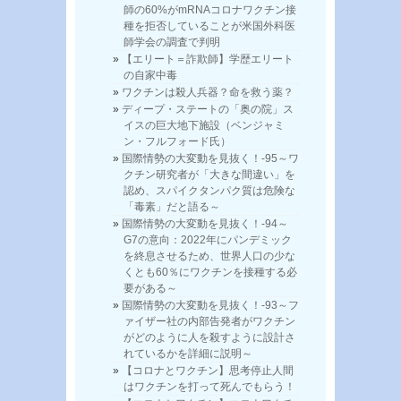
師の60%がmRNAコロナワクチン接
種を拒否していることが米国外科医
師学会の調査で判明
【エリート＝詐欺師】学歴エリート
の自家中毒
ワクチンは殺人兵器？命を救う薬？
ディープ・ステートの「奥の院」ス
イスの巨大地下施設（ベンジャミ
ン・フルフォード氏）
国際情勢の大変動を見抜く！-95～ワ
クチン研究者が「大きな間違い」を
認め、スパイクタンパク質は危険な
「毒素」だと語る～
国際情勢の大変動を見抜く！-94～
G7の意向：2022年にパンデミック
を終息させるため、世界人口の少な
くとも60％にワクチンを接種する必
要がある～
国際情勢の大変動を見抜く！-93～フ
ァイザー社の内部告発者がワクチン
がどのように人を殺すように設計さ
れているかを詳細に説明～
【コロナとワクチン】思考停止人間
はワクチンを打って死んでもらう！