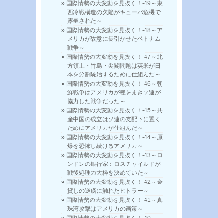
国際情勢の大変動を見抜く！-49～東
西冷戦構造の欠陥がキューバ危機で
露呈された～
国際情勢の大変動を見抜く！-48～ア
メリカが故意に長引かせたベトナム
戦争～
国際情勢の大変動を見抜く！-47～北
方領土・竹島・尖閣問題は英米が日
本を分割統治するために仕組んだ～
国際情勢の大変動を見抜く！-46～朝
鮮戦争はアメリカが種をまきソ連が
協力した戦争だった～
国際情勢の大変動を見抜く！-45～共
産中国の成立はソ連の支配下に置く
ためにアメリカが仕組んだ～
国際情勢の大変動を見抜く！-44～原
爆を恐怖し続けるアメリカ～
国際情勢の大変動を見抜く！-43～ロ
ンドンの銀行家：ロスチャイルドが
戦後処理の大枠を決めていた～
国際情勢の大変動を見抜く！-42～金
貸しの逆鱗に触れたヒトラー～
国際情勢の大変動を見抜く！-41～真
珠湾攻撃はアメリカの画策～
国際情勢の大変動を見抜く！-40～