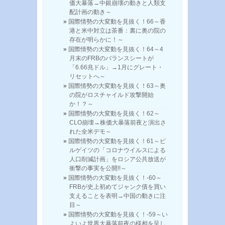
価大暴落→中銀崩壊の動きと人類支
配計画の動き～
国際情勢の大変動を見抜く！66～香
港と米中対立は茶番：裏に奥の院の
存在が明らかに！～
国際情勢の大変動を見抜く！64～4
月末のFRBのバランスシートが
「6.66兆ドル」→1月にグレート・
リセットへ～
国際情勢の大変動を見抜く！63～奥
の院がロスチャイルド攻撃開始
か！？～
国際情勢の大変動を見抜く！62～
CLO崩壊→株価大暴落前夜と演出さ
れた全米デモ～
国際情勢の大変動を見抜く！61～ビ
ルゲイツの「コロナウイルスによる
人口削減計画」をロシア公共放送が
衝撃の事実を公開!!～
国際情勢の大変動を見抜く！-60～
FRBが史上初めてジャンク債を買い
支えることを表明→中国の動きに注
目～
国際情勢の大変動を見抜く！-59～い
よいよ世界大暴落前夜の様相を呈し