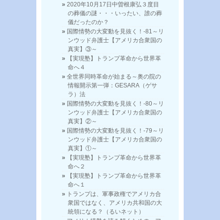
2020年10月17日中曽根康弘３度目
の葬儀の謎・・・いったい、誰の葬
儀だったのか？
国際情勢の大変動を見抜く！-81～リ
ンウッド弁護士【アメリカ合衆国の
真実】③～
【実現塾】トランプ革命から世界革
命へ４
全世界同時革命が始まる～奥の院の
情報開示第一弾：GESARA（ゲサ
ラ）法
国際情勢の大変動を見抜く！-80～リ
ンウッド弁護士【アメリカ合衆国の
真実】②～
国際情勢の大変動を見抜く！-79～リ
ンウッド弁護士【アメリカ合衆国の
真実】①～
【実現塾】トランプ革命から世界革
命へ２
【実現塾】トランプ革命から世界革
命へ１
トランプは、軍事政権でアメリカ合
衆国ではなく、アメリカ共和国の大
統領になる？（るいネット）