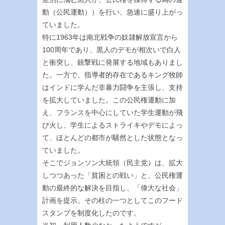
動（公民運動））を行い、急速に盛り上がっ
ていました。
特に1963年は南北戦争の奴隷解放宣言から
100周年であり、黒人のデモが相次いで白人
と衝突し、銃撃戦に発展する地域もありまし
た。一方で、指導者的存在であるキング牧師
はインドに学んだ非暴力闘争を主張し、支持
を拡大していました。この公民権運動に加
え、フランスを中心にしていた学生運動が飛
び火し、学生によるストライキやデモによっ
て、ほとんどの都市が騒然とした状態となっ
ていました。
そこでジョンソン大統領（民主党）は、拡大
しつつあった「貧困との戦い」と、公民権運
動の最終的な解決を目指し、「偉大な社会」
計画を提示。その柱の一つとしてこのフード
スタンプを制度化したのです。