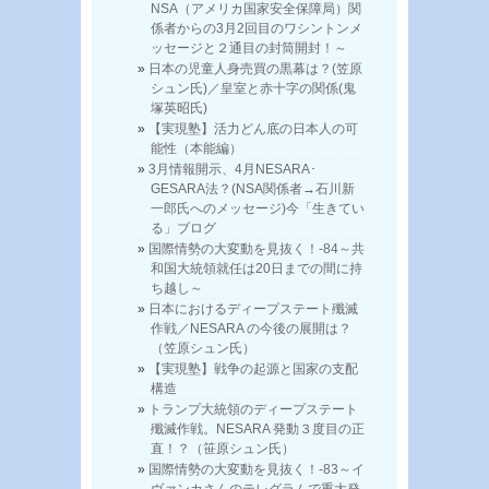
NSA（アメリカ国家安全保障局）関
係者からの3月2回目のワシントンメ
ッセージと２通目の封筒開封！～
日本の児童人身売買の黒幕は？(笠原
シュン氏)／皇室と赤十字の関係(鬼
塚英昭氏)
【実現塾】活力どん底の日本人の可
能性（本能編）
3月情報開示、4月NESARA･
GESARA法？(NSA関係者→石川新
一郎氏へのメッセージ)今「生きてい
る」ブログ
国際情勢の大変動を見抜く！-84～共
和国大統領就任は20日までの間に持
ち越し～
日本におけるディープステート殲滅
作戦／NESARA の今後の展開は？
（笠原シュン氏）
【実現塾】戦争の起源と国家の支配
構造
トランプ大統領のディープステート
殲滅作戦。NESARA 発動３度目の正
直！？（笹原シュン氏）
国際情勢の大変動を見抜く！-83～イ
ヴァンカさんのテレグラムで重大発