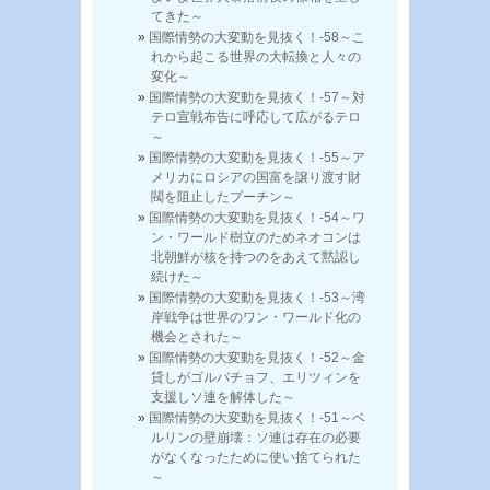
てきた～
国際情勢の大変動を見抜く！-58～こ
れから起こる世界の大転換と人々の
変化～
国際情勢の大変動を見抜く！-57～対
テロ宣戦布告に呼応して広がるテロ
～
国際情勢の大変動を見抜く！-55～ア
メリカにロシアの国富を譲り渡す財
閥を阻止したプーチン～
国際情勢の大変動を見抜く！-54～ワ
ン・ワールド樹立のためネオコンは
北朝鮮が核を持つのをあえて黙認し
続けた～
国際情勢の大変動を見抜く！-53～湾
岸戦争は世界のワン・ワールド化の
機会とされた～
国際情勢の大変動を見抜く！-52～金
貸しがゴルバチョフ、エリツィンを
支援しソ連を解体した～
国際情勢の大変動を見抜く！-51～ベ
ルリンの壁崩壊：ソ連は存在の必要
がなくなったために使い捨てられた
～