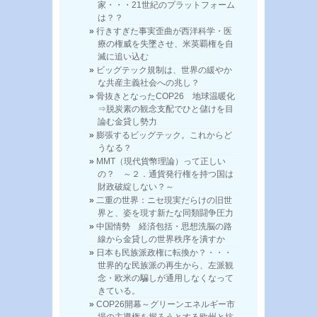
家・・・21世紀のプラットフォーム
は？？
行きすぎた事実歪曲が西洋科学・医
療の権威を失墜させ、米英覇権を自
滅に追い込む
ビッグテック規制は、世界の緩やか
な共産主義社会への兆し？
骨抜きとなったCOP26 地球温暖化
⇒脱炭素の観念支配でひと儲けを目
論む金貸し勢力
膨張するビッグテック。これからど
うなる？
MMT（現代貨幣理論）って正しい
の？ ～２．通貨発行権を持つ国は
財政破綻しない？～
二重の世界：ニセ現実だらけの旧世
界と、姿を現す新たな同類闘争圧力
中国情勢 経済包括・思想洗脳の路
線から金貸しの世界秩序を潰すか
日本も民族派政権に転換か？・・・
世界的な民族派の再生から、左派観
念・欧米の騙しが通用しなくなって
きている。
COP26開幕～グリーンエネルギー市
場の主導権を握ろうとする欧州と抗