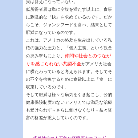
実は答えになっていない。
低所得者層は単に空腹を満たす以上に、食事
に刺激的な『快』を求めているのです。だか
らこそ、ジャンクフードを食べ、結果として
肥満になっているのです。
これは、アメリカの格差を生み出している私
権の強力な圧力と、「個人主義」という観念
仲間や社会とのつなが
の挟み撃ちにより、
りを感じられない共認不全
がアメリカ社会
に横たわっていると考えられます。そしてそ
の不全を捨象するために食欲以上に「食」に
収束しているのです。
そして肥満は様々な病気を引き起こし、公的
健康保険制度のないアメリカでは満足な治療
も受けられず→さらに働けなくなり→益々貧
富の格差が拡大していくのです。
格差社会⇒人工的な貧困圧力⇒フード