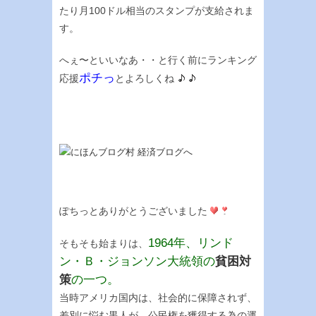
たり月100ドル相当のスタンプが支給されま
す。
へぇ〜といいなあ・・と行く前にランキング
ポチっ
応援
とよろしくね
ぽちっとありがとうございました
1964年、リンド
そもそも始まりは、
ン・Ｂ・ジョンソン大統領の
貧困対
策
の一つ。
当時アメリカ国内は、社会的に保障されず、
差別に悩む黒人が、公民権を獲得する為の運