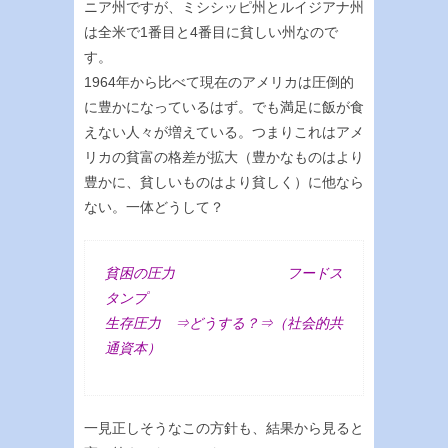
ニア州ですが、ミシシッピ州とルイジアナ州
は全米で1番目と4番目に貧しい州なので
す。
1964年から比べて現在のアメリカは圧倒的
に豊かになっているはず。でも満足に飯が食
えない人々が増えている。つまりこれはアメ
リカの貧富の格差が拡大（豊かなものはより
豊かに、貧しいものはより貧しく）に他なら
ない。一体どうして？
貧困の圧力 フードス
タンプ
生存圧力 ⇒どうする？⇒（社会的共
通資本）
一見正しそうなこの方針も、結果から見ると