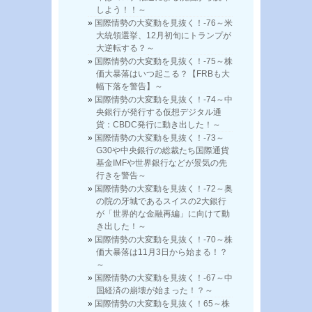
しよう！！～
国際情勢の大変動を見抜く！-76～米
大統領選挙、12月初旬にトランプが
大逆転する？～
国際情勢の大変動を見抜く！-75～株
価大暴落はいつ起こる？【FRBも大
幅下落を警告】～
国際情勢の大変動を見抜く！-74～中
央銀行が発行する仮想デジタル通
貨：CBDC発行に動き出した！～
国際情勢の大変動を見抜く！-73～
G30や中央銀行の総裁たち国際通貨
基金IMFや世界銀行などが景気の先
行きを警告～
国際情勢の大変動を見抜く！-72～奥
の院の牙城であるスイスの2大銀行
が「世界的な金融再編」に向けて動
き出した！～
国際情勢の大変動を見抜く！-70～株
価大暴落は11月3日から始まる！？
～
国際情勢の大変動を見抜く！-67～中
国経済の崩壊が始まった！？～
国際情勢の大変動を見抜く！65～株