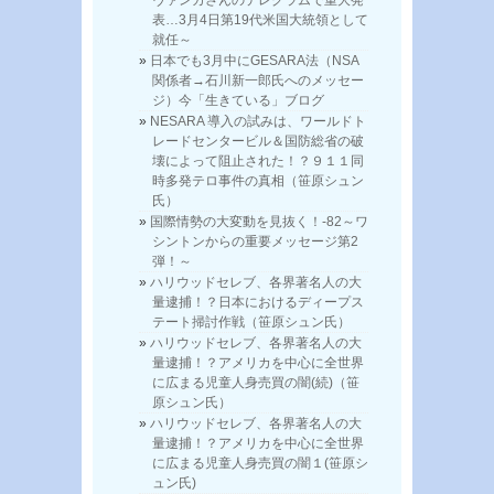
表…3月4日第19代米国大統領として
就任～
日本でも3月中にGESARA法（NSA
関係者→石川新一郎氏へのメッセー
ジ）今「生きている」ブログ
NESARA 導入の試みは、ワールドト
レードセンタービル＆国防総省の破
壊によって阻止された！？９１１同
時多発テロ事件の真相（笹原シュン
氏）
国際情勢の大変動を見抜く！-82～ワ
シントンからの重要メッセージ第2
弾！～
ハリウッドセレブ、各界著名人の大
量逮捕！？日本におけるディープス
テート掃討作戦（笹原シュン氏）
ハリウッドセレブ、各界著名人の大
量逮捕！？アメリカを中心に全世界
に広まる児童人身売買の闇(続)（笹
原シュン氏）
ハリウッドセレブ、各界著名人の大
量逮捕！？アメリカを中心に全世界
に広まる児童人身売買の闇１(笹原シ
ュン氏)