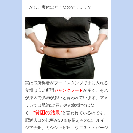
しかし、実体はどうなのでしょう？
実は低所得者がフードスタンプで手に入れる
食糧は安い所謂
ジャンクフード
が多く、それ
が原因で肥満が多いと言われています。アメ
リカでは肥満は”豊かさの象徴”ではな
“貧困の結果”
く、
と言われているのです。
肥満人口の比率が30％を超えるのは、ルイ
ジアナ州、ミシシッピ州、ウエスト・バージ