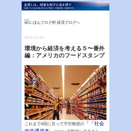
2010-03-04
環境から経済を考える５〜番外
編：アメリカのフードスタンプ
「「社会
これまで4回に亘って宇沢教授の