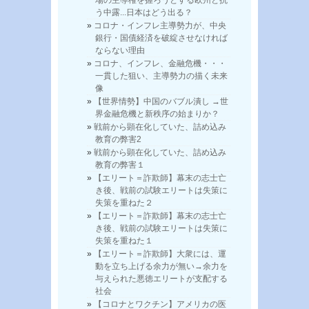
う中露...日本はどう出る？
コロナ・インフレ主導勢力が、中央
銀行・国債経済を破綻させなければ
ならない理由
コロナ、インフレ、金融危機・・・
一貫した狙い、主導勢力の描く未来
像
【世界情勢】中国のバブル潰し →世
界金融危機と新秩序の始まりか？
戦前から顕在化していた、詰め込み
教育の弊害2
戦前から顕在化していた、詰め込み
教育の弊害１
【エリート＝詐欺師】幕末の志士亡
き後、戦前の試験エリートは失策に
失策を重ねた２
【エリート＝詐欺師】幕末の志士亡
き後、戦前の試験エリートは失策に
失策を重ねた１
【エリート＝詐欺師】大衆には、運
動を立ち上げる余力が無い→余力を
与えられた悪徳エリートが支配する
社会
【コロナとワクチン】アメリカの医