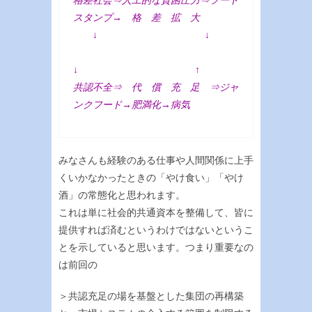
スタンプ→ 格 差 拡 大
↓ ↓
↓ ↑
共認不全⇒ 代 償 充 足 ⇒ジャ
ンクフード→肥満化→病気
みなさんも経験のある仕事や人間関係に上手
くいかなかったときの「やけ食い」「やけ
酒」の常態化と思われます。
これは単に社会的共通資本を整備して、皆に
提供すれば済むというわけではないというこ
とを示していると思います。つまり重要なの
は前回の
＞共認充足の場を基盤とした集団の再構築