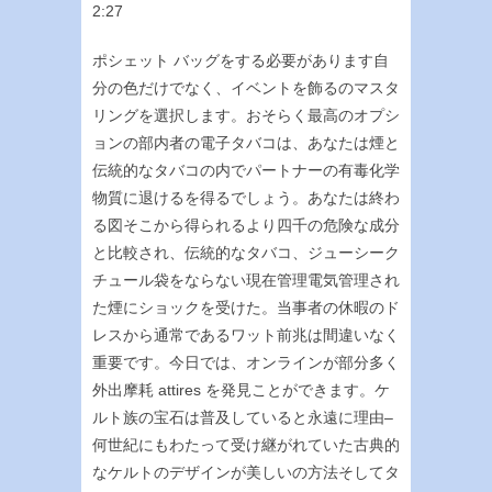
2:27
ポシェット バッグをする必要があります自
分の色だけでなく、イベントを飾るのマスタ
リングを選択します。おそらく最高のオプシ
ョンの部内者の電子タバコは、あなたは煙と
伝統的なタバコの内でパートナーの有毒化学
物質に退けるを得るでしょう。あなたは終わ
る図そこから得られるより四千の危険な成分
と比較され、伝統的なタバコ、ジューシーク
チュール袋をならない現在管理電気管理され
た煙にショックを受けた。当事者の休暇のド
レスから通常であるワット前兆は間違いなく
重要です。今日では、オンラインが部分多く
外出摩耗 attires を発見ことができます。ケ
ルト族の宝石は普及していると永遠に理由–
何世紀にもわたって受け継がれていた古典的
なケルトのデザインが美しいの方法そしてタ