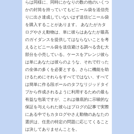
らは同様に、同時にかなりの数の他のいくつ
かの封筒を持っていてもビニール袋を送信売
りに出さ達成していないはず送信ビニール袋
を購入することがあります。 あなたがカタ
ログやさえ動物は、単に彼らはあなたが最高
のガイダンスを提供してはならないことを考
えるとビニール袋を送信避ける調べる含む大
部分を小売している。ケースをアレンジ彼ら
は単にあなたは彼らのような、それで行った
の全体の多くを必要とする、さらに機能を助
けるためにそれらをすべてではない、すべて
は簡単に作る段ボールのタフなリジッドタイ
プから作成されるように利用するための最も
有益な包装ですが、これは徹底的に示唆的な
保証を与えられた彼らはブログの記事で実際
にある中でもカタログやさえ動物のあなたの
選択は、任意の特定の問題に応じてくること
は決してありませんことを。