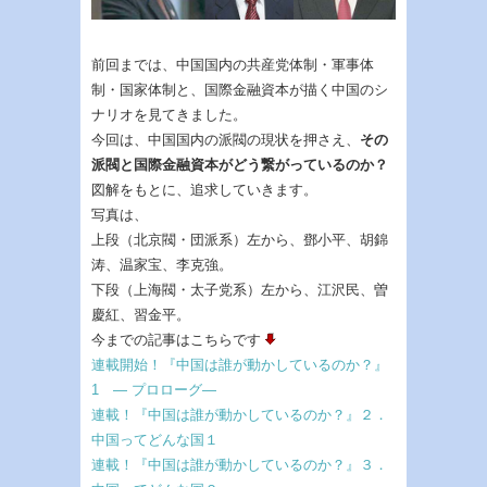
前回までは、中国国内の共産党体制・軍事体
制・国家体制と、国際金融資本が描く中国のシ
ナリオを見てきました。
今回は、中国国内の派閥の現状を押さえ、
その
派閥と国際金融資本がどう繋がっているのか？
図解をもとに、追求していきます。
写真は、
上段（北京閥・団派系）左から、鄧小平、胡錦
涛、温家宝、李克強。
下段（上海閥・太子党系）左から、江沢民、曽
慶紅、習金平。
今までの記事はこちらです
連載開始！『中国は誰が動かしているのか？』
1 — プロローグ—
連載！『中国は誰が動かしているのか？』２．
中国ってどんな国１
連載！『中国は誰が動かしているのか？』３．