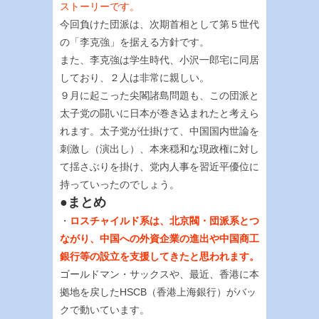
ストーリーです。
今回負けた団派は、次期首相として第５世代
の「李克強」を据える方針です。
また、李克強は学生時代、小沢一郎宅に同居
しており、２人は非常に親しい。
９月に起こった尖閣諸島問題も、この団派と
太子党の闘いに日本が巻き込まれたと考えら
れます。太子党が仕掛けて、中国国内世論を
刺激し（演出し）、本来穏和な現政権に対し
て揺さぶりを掛け、党内人事を習近平優位に
持っていったのでしょう。
●まとめ
・
ロスチャイルド系は、北京閥・団派系とつ
ながり、中国への外資企業の進出や中国商工
銀行等の設立を支援してきたと思われます。
ゴールドマン・サックスや、最近、香港に本
拠地を戻したHSCB（香港上海銀行）がバッ
クで動いています。