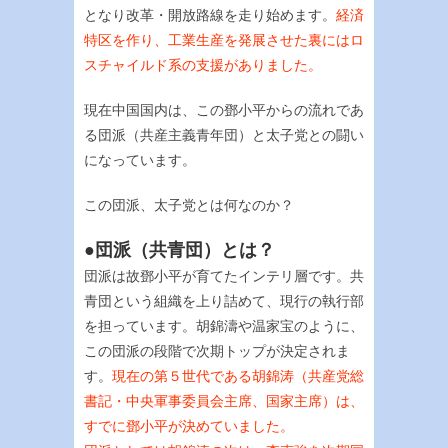
となり改革・開放路線を走り始めます。
経済
特区を作り、工業生産を発展させた裏にはロ
スチャイルド系の支援がありました。
現在中国国内は、この鄧小平からの流れであ
る団派（共産主義青年団）と太子党との闘い
になっています。
この団派、太子党とは何なのか？
●団派（共青団）とは？
団派は故鄧小平が育てたインテリ層です。共
青団という組織を上り詰めて、現行の執行部
を担っています。胡錦濤や温家宝のように、
この団派の段階で次期トップが決定されま
す。
現在の第５世代である胡錦涛（共産党総
書記・中央軍事委員会主席、国家主席）は、
すでに鄧小平が決めていました。