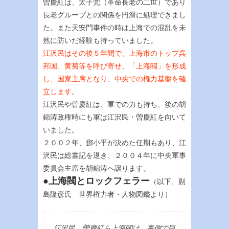
曽慶紅は、太子党（革命長老の二世）であり
長老グループとの関係を円滑に処理できまし
た。また天安門事件の時は上海での混乱を未
然に防いだ経験も持っていました。
江沢民はその後５年間で、上海市のトップ呉
邦国、黄菊等を呼び寄せ、「上海閥」を形成
し、国家主席となり、中央での権力基盤を確
立します。
江沢民や曽慶紅は、軍での力も持ち、後の胡
錦涛政権時にも軍は江沢民・曽慶紅を向いて
いました。
２００２年、鄧小平が決めた任期もあり、江
沢民は総書記を退き、２００４年に中央軍事
委員会主席を胡錦涛へ譲ります。
●上海閥とロックフェラー
（以下、副
島隆彦氏 世界権力者・人物図鑑より）
江沢民、曽慶紅ら上海閥は、裏側で巨