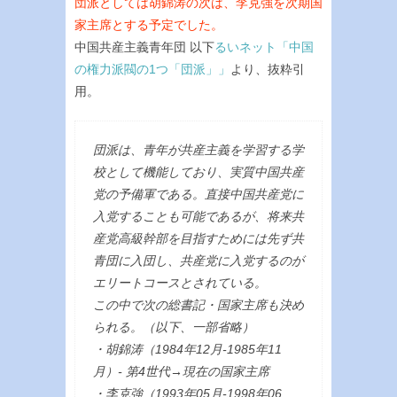
団派としては胡錦涛の次は、李克強を次期国
家主席とする予定でした。
中国共産主義青年団 以下
るいネット「中国
の権力派閥の1つ「団派」」
より、抜粋引
用。
団派は、青年が共産主義を学習する学
校として機能しており、実質中国共産
党の予備軍である。直接中国共産党に
入党することも可能であるが、将来共
産党高級幹部を目指すためには先ず共
青団に入団し、共産党に入党するのが
エリートコースとされている。
この中で次の総書記・国家主席も決め
られる。（以下、一部省略）
・胡錦涛（1984年12月-1985年11
月）- 第4世代→現在の国家主席
・李克強（1993年05月-1998年06