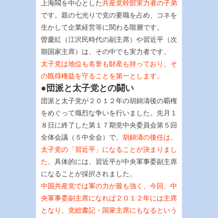
上海閥を中心とした
共産党幹部実力者の子弟
です。親の七光りで党の要職を占め、コネを
生かして企業経営等に関わる階層です。
曽慶紅（江沢民時代の副主席）や習近平（次
期国家主席）は、その中でも実力者です。
太子党は地位も名誉も財産も持っており、そ
の既得権益を守ることを第一とします。
●団派と太子党との闘い
団派と太子党が２０１２年の胡錦濤後の覇権
をめぐって熾烈な争いを行いました。先月１
８日に終了した第１７期党中央委員会第５回
全体会議（５中全会）で、
胡錦濤の後任は、
太子党の「習近平」になることが決まりまし
た。
具体的には、習近平が中央軍事委副主席
になることが採択されました。
中国共産党では軍の力が最も強く、今回、中
央軍事委副主席になれば２０１２年には主席
となり、党総書記・国家主席にもなるという