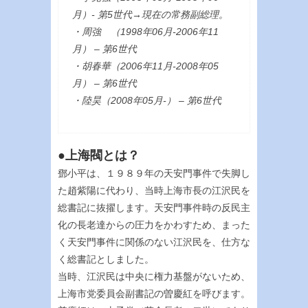
月）- 第5世代→現在の常務副総理。
・周強 （1998年06月-2006年11
月） – 第6世代
・胡春華（2006年11月-2008年05
月） – 第6世代
・陸昊（2008年05月-） – 第6世代
●上海閥とは？
鄧小平は、１９８９年の天安門事件で失脚し
た趙紫陽に代わり、当時上海市長の江沢民を
総書記に抜擢します。天安門事件時の反民主
化の長老達からの圧力をかわすため、まった
く天安門事件に関係のない江沢民を、仕方な
く総書記としました。
当時、江沢民は中央に権力基盤がないため、
上海市党委員会副書記の曽慶紅を呼びます。