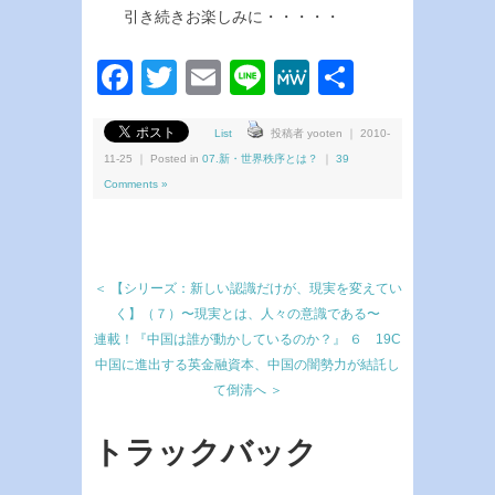
引き続きお楽しみに・・・・・
Facebook
Twitter
Email
Line
MeWe
共
有
List
投稿者 yooten ｜ 2010-
11-25 ｜ Posted in
07.新・世界秩序とは？
｜
39
Comments »
＜ 【シリーズ：新しい認識だけが、現実を変えてい
く】（７）〜現実とは、人々の意識である〜
連載！『中国は誰が動かしているのか？』 ６ 19C
中国に進出する英金融資本、中国の闇勢力が結託し
て倒清へ ＞
トラックバック