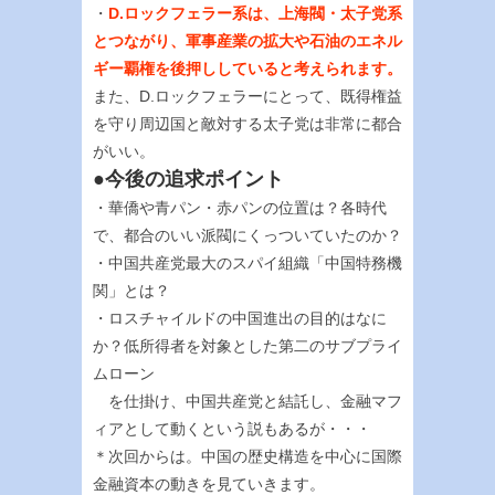
・
D.ロックフェラー系は、上海閥・太子党系
とつながり、軍事産業の拡大や石油のエネル
ギー覇権を後押ししていると考えられます。
また、D.ロックフェラーにとって、既得権益
を守り周辺国と敵対する太子党は非常に都合
がいい。
●今後の追求ポイント
・華僑や青パン・赤パンの位置は？各時代
で、都合のいい派閥にくっついていたのか？
・中国共産党最大のスパイ組織「中国特務機
関」とは？
・ロスチャイルドの中国進出の目的はなに
か？低所得者を対象とした第二のサブプライ
ムローン
を仕掛け、中国共産党と結託し、金融マフ
ィアとして動くという説もあるが・・・
＊次回からは。中国の歴史構造を中心に国際
金融資本の動きを見ていきます。