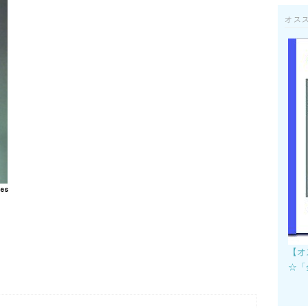
オス
【オ
☆「