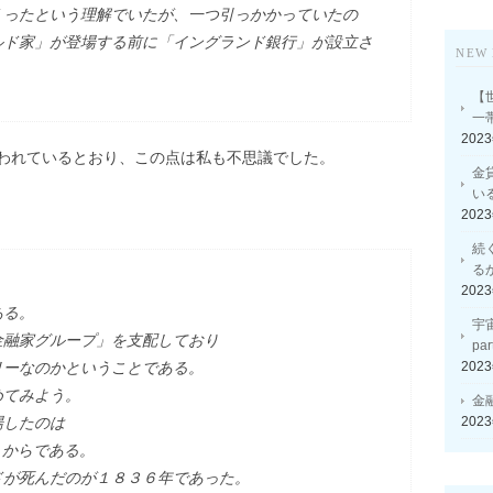
くったという理解でいたが、一つ引っかかっていたの
ルド家」が登場する前に「イングランド銀行」が設立さ
NEW 
【
一
202
われているとおり、この点は私も不思議でした。
金
い
202
続
る
202
ある。
宇
金融家グループ」を支配しており
p
202
リーなのかということである。
めてみよう。
金
202
場したのは
2）からである。
ドが死んだのが１８３６年であった。