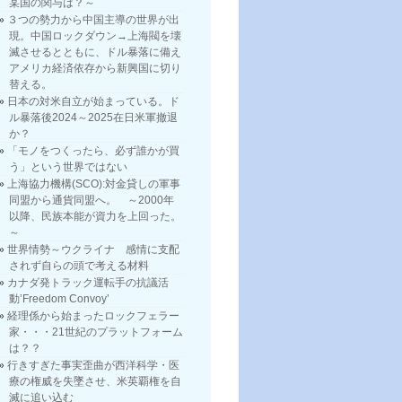
某国の関与は？～
３つの勢力から中国主導の世界が出
現。中国ロックダウン→上海閥を壊
滅させるとともに、ドル暴落に備え
アメリカ経済依存から新興国に切り
替える。
日本の対米自立が始まっている。ド
ル暴落後2024～2025在日米軍撤退
か？
「モノをつくったら、必ず誰かが買
う」という世界ではない
上海協力機構(SCO):対金貸しの軍事
同盟から通貨同盟へ。 ～2000年
以降、民族本能が資力を上回った。
～
世界情勢～ウクライナ 感情に支配
されず自らの頭で考える材料
カナダ発トラック運転手の抗議活
動’Freedom Convoy’
経理係から始まったロックフェラー
家・・・21世紀のプラットフォーム
は？？
行きすぎた事実歪曲が西洋科学・医
療の権威を失墜させ、米英覇権を自
滅に追い込む