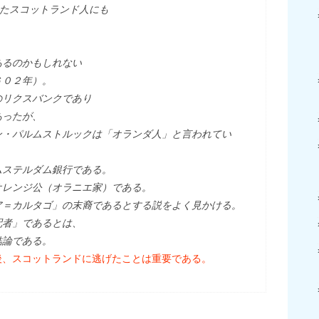
ったスコットランド人にも
あるのかもしれない
６０２年）。
のリクスバンクであり
あったが、
ン・パルムストルックは「オランダ人」と言われてい
ムステルダム銀行である。
オレンジ公（オラニエ家）である。
ア＝カルタゴ」の末裔であるとする説をよく見かける。
配者」であるとは、
結論である。
後、スコットランドに逃げたことは重要である。