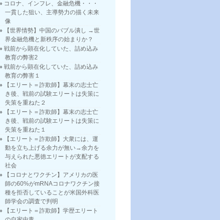
コロナ、インフレ、金融危機・・・
一貫した狙い、主導勢力の描く未来
像
【世界情勢】中国のバブル潰し →世
界金融危機と新秩序の始まりか？
戦前から顕在化していた、詰め込み
教育の弊害2
戦前から顕在化していた、詰め込み
教育の弊害１
【エリート＝詐欺師】幕末の志士亡
き後、戦前の試験エリートは失策に
失策を重ねた２
【エリート＝詐欺師】幕末の志士亡
き後、戦前の試験エリートは失策に
失策を重ねた１
【エリート＝詐欺師】大衆には、運
動を立ち上げる余力が無い→余力を
与えられた悪徳エリートが支配する
社会
【コロナとワクチン】アメリカの医
師の60%がmRNAコロナワクチン接
種を拒否していることが米国外科医
師学会の調査で判明
【エリート＝詐欺師】学歴エリート
の自家中毒