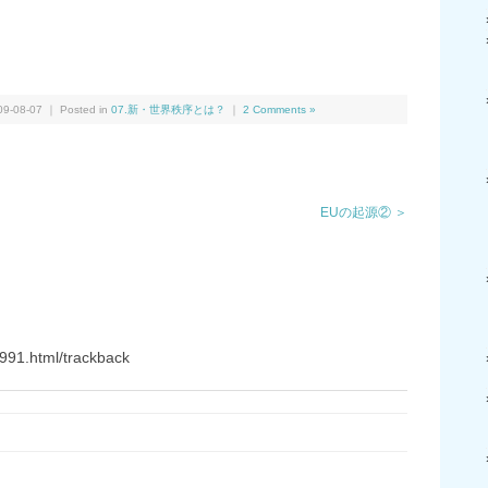
We
共
有
-08-07 ｜ Posted in
07.新・世界秩序とは？
｜
2 Comments »
EUの起源② ＞
991.html/trackback