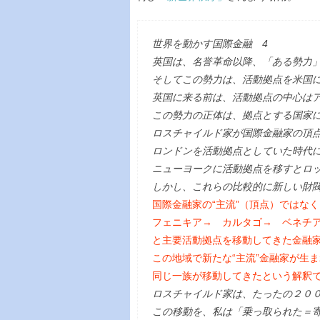
世界を動かす国際金融 4
英国は、名誉革命以降、「ある勢力
そしてこの勢力は、活動拠点を米国
英国に来る前は、活動拠点の中心は
この勢力の正体は、拠点とする国家
ロスチャイルド家が国際金融家の頂
ロンドンを活動拠点としていた時代
ニューヨークに活動拠点を移すとロ
しかし、これらの比較的に新しい財
国際金融家の“主流”（頂点）ではなく
フェニキア→ カルタゴ→ ベネチ
と主要活動拠点を移動してきた金融
この地域で新たな“主流”金融家が生
同じ一族が移動してきたという解釈
ロスチャイルド家は、たったの２０
この移動を、私は「乗っ取られた＝