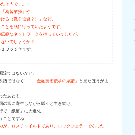
いたそうです。
も「為替業務」や
付ける（戦争投資？）」など、
なことを既に行っていたようです。
の広範なネットワークを持っていましたが、
らないでしょうか？
〜１３００年です。
源流ではないかと。
の系譜ではなく、
「金融技術伝承の系譜」
と見たほうがよ
ったあとも、
国の富に寄生しながら脈々と生き続け、
行で「紙幣」に大進化、
うことですね。
のが、ロスチャイルドであり、ロックフェラーであった