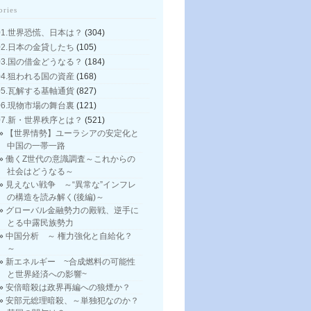
ories
01.世界恐慌、日本は？
(304)
02.日本の金貸したち
(105)
03.国の借金どうなる？
(184)
04.狙われる国の資産
(168)
05.瓦解する基軸通貨
(827)
06.現物市場の舞台裏
(121)
07.新・世界秩序とは？
(521)
【世界情勢】ユーラシアの安定化と
中国の一帯一路
働くZ世代の意識調査～これからの
社会はどうなる～
見えない戦争 ～“異常な”インフレ
の構造を読み解く(後編)～
グローバル金融勢力の殿戦、逆手に
とる中露民族勢力
中国分析 ～ 権力強化と自給化？
～
新エネルギー ~合成燃料の可能性
と世界経済への影響~
安倍暗殺は政界再編への狼煙か？
安部元総理暗殺、～単独犯なのか？