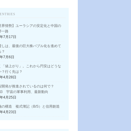
ENTRIES
世界情勢】ユーラシアの安定化と中国の
帯一路
3年7月17日
貸しは、最後の巨大株バブル化を進めて
る？
3年7月6日
く「値上がり」。これから円安はどうな
か？行く先は？
3年4月28日
宙開発が推進されているのは何で？
art3 宇宙の軍事利用、最新動向
3年4月25日
融の構造 複式簿記（B/S）と信用創造
3年4月23日