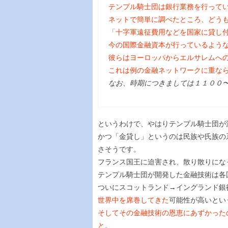
テンプル騎士団は銀行業務を行って
ネットで簡単に調べたところ、どう
「十字軍遠征費用などを国家に貸し
今の国際金融資本が行っているよう
彼らはヨーロッパからエルサレムへ
これは例の金融ネットワークに重な
なお、時期につきましては１１００
というわけで、やはりテンプル騎士団が
かつ「金貸し」というのは民族や氏族
さそうです。
フランス国王に迫害され、散り散りにな
テンプル騎士団が開発した金融技術は各
ついにスコットランド→イングランド銀
世界中を席巻してきた
可能性が高いとい
そしてその金融技術の恩恵にあずかった
と。