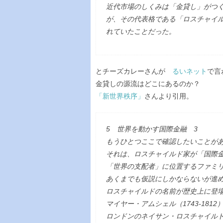
近代市場のしくみは「金貸し」がつ
が、その代表格である「ロスチャイ
れていたことだった。
とチーズカレーさんが
るいネット
で言
金貸しの源流はどこにあるのか？
「新世界秩序」
さんより引用。
5 世界を動かす国際金融 3
もうひとつここで確認したいことが
それは、ロスチャイルド家が「国際
「世界の支配者」に位置するファミ
あくまでも仮説にしかならないが進
ロスチャイルドの名前が歴史上に登
マイヤー・アムシェル（1743-181
ロンドンのネイサン・ロスチャイル