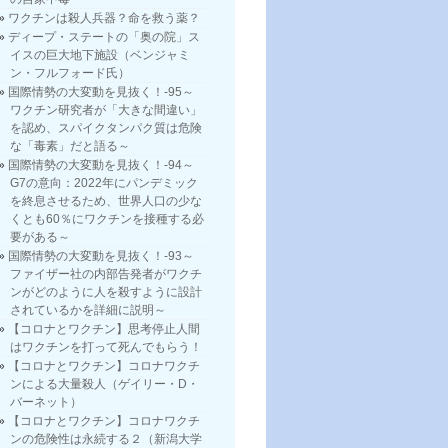
ワクチンは殺人兵器？命を救う薬？
ディープ・ステートの「奥の院」ス
イスの巨大地下施設（ベンジャミ
ン・フルフォード氏）
国際情勢の大変動を見抜く！-95～
ワクチン研究者が「大きな間違い」
を認め、スパイクタンパク質は危険
な「毒素」だと語る～
国際情勢の大変動を見抜く！-94～
G7の意向：2022年にパンデミック
を終息させるため、世界人口の少な
くとも60％にワクチンを接種する必
要がある～
国際情勢の大変動を見抜く！-93～
ファイザー社の内部告発者がワクチ
ンがどのように人を殺すように設計
されているかを詳細に説明～
【コロナとワクチン】思考停止人間
はワクチンを打って死んでもらう！
【コロナとワクチン】コロナワクチ
ンによる大量殺人（ゲイリー・D・
バーネット）
【コロナとワクチン】コロナワクチ
ンの危険性は永続する２（新潟大学