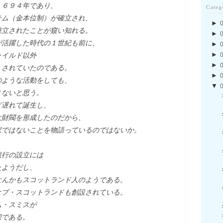
１６９４年であり、
Categ
テム（金本位制）が確立され、
►
確立されたことが窺い知れる。
►
が活躍した時代の１世紀も前に、
►
►
ャイルド以外
►
）されていたのである。
►
のような活動をしても、
▼
きないと思う。
ど遅れて誕生し、
大財閥を形成したのだから、
家ではないことを物語っているのではないか。
銀行の設立には
たようだし、
なんかもスコットランド人のようである。
オブ・スコットランドも創設されている。
ム・スミスが
深である。