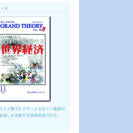
スメ本
ススメ冊子】グランドセオリー最新刊
金貸しが支配する世界経済の行方」