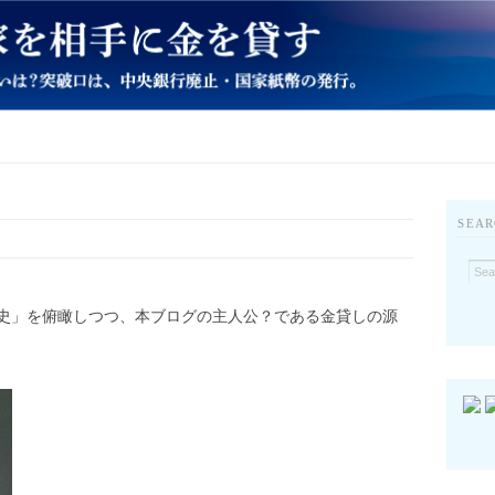
SEAR
史」を俯瞰しつつ、本ブログの主人公？である金貸しの源