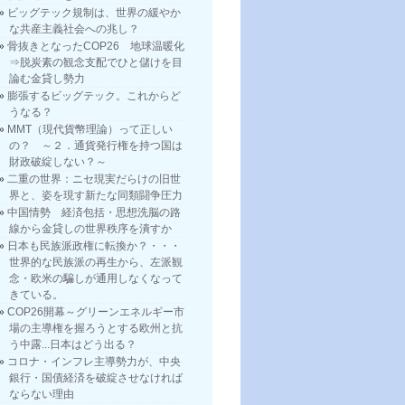
ビッグテック規制は、世界の緩やか
な共産主義社会への兆し？
骨抜きとなったCOP26 地球温暖化
⇒脱炭素の観念支配でひと儲けを目
論む金貸し勢力
膨張するビッグテック。これからど
うなる？
MMT（現代貨幣理論）って正しい
の？ ～２．通貨発行権を持つ国は
財政破綻しない？～
二重の世界：ニセ現実だらけの旧世
界と、姿を現す新たな同類闘争圧力
中国情勢 経済包括・思想洗脳の路
線から金貸しの世界秩序を潰すか
日本も民族派政権に転換か？・・・
世界的な民族派の再生から、左派観
念・欧米の騙しが通用しなくなって
きている。
COP26開幕～グリーンエネルギー市
場の主導権を握ろうとする欧州と抗
う中露...日本はどう出る？
コロナ・インフレ主導勢力が、中央
銀行・国債経済を破綻させなければ
ならない理由