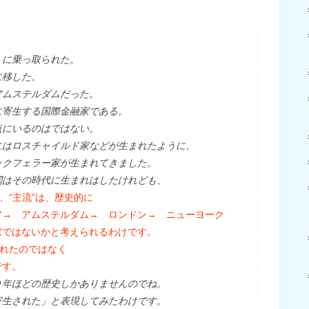
」に乗っ取られた。
に移した。
アムステルダムだった。
に寄生する国際金融家である。
点にいるのはではない。
にはロスチャイルド家などが生まれたように、
ックフェラー家が生まれてきました。
閥はその時代に生まれはしたけれども、
、“主流”は、歴史的に
ア→ アムステルダム→ ロンドン→ ニューヨーク
家ではないかと考えられるわけです。
まれたのではなく
です。
０年ほどの歴史しかありませんのでね。
寄生された」と表現してみたわけです。