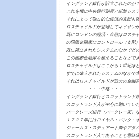
イングランド銀行が設立されたのが
これを機に中央銀行制度と紙幣シス
それによって独占的な経済的支配も
ロスチャイルドが登場してネイサン
既にロンドンの経済・金融はロスチ
の国際金融家にコントロール（支配
既に確立されたシステムのなかでど
この国際金融家を超えることなどで
ロスチャイルドはここから１世紀ほ
すでに確立されたシステムのなかで
それはロスチャイルドが最大の金融
・・・中略・・・
イングランド銀行とスコットランド
スコットランド人が中心に動いてい
バークレーズ銀行（バークレー家）
１７２７年にはロイヤル・バンク・
ジェームズ・ステュアート卿やアダ
スコットランド人であることも意味