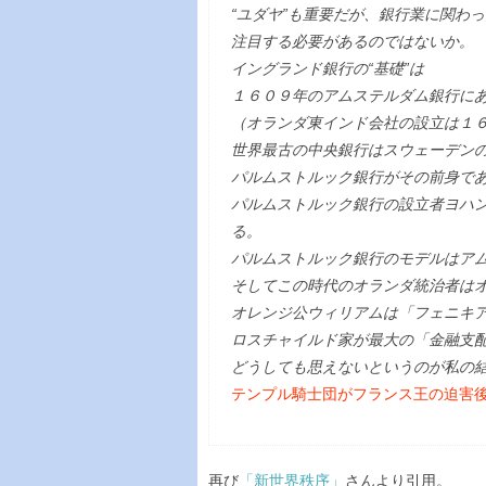
“ユダヤ”も重要だが、銀行業に関わ
注目する必要があるのではないか。
イングランド銀行の“基礎”は
１６０９年のアムステルダム銀行に
（オランダ東インド会社の設立は１
世界最古の中央銀行はスウェーデン
パルムストルック銀行がその前身で
パルムストルック銀行の設立者ヨハ
る。
パルムストルック銀行のモデルはア
そしてこの時代のオランダ統治者は
オレンジ公ウィリアムは「フェニキ
ロスチャイルド家が最大の「金融支
どうしても思えないというのが私の
テンプル騎士団がフランス王の迫害
再び
「新世界秩序」
さんより引用。