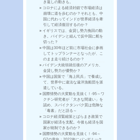
き返しの動きも。
コロナによる経済封鎖で市場経済は
崩壊に道を歩むのか？それとも、中
国に代わってインドが世界経済を牽
引して経済復旧するのか？
イギリスでは、金貸し勢力挽回の動
き。バイデンと組んで反中国に舵を
切った？
中国は30年ほど前に市場社会に参画
してトップランナーとなったが、こ
のまま走り続けるのか？
バイデン大統領就任後のアメリカ、
金貸し勢力が優勢か？
中国は国策で「海上民兵」で養成し
て、世界中に違法な遠洋漁船団を派
遣している。
国際情勢の大変動を見抜く！-95～ワ
クチン研究者が「大きな間違い」を
認め、スパイクタンパク質は危険な
「毒素」だと語る～
コロナ経済緊縮策とばらまき政策で
国家が経済を支配。今後も経済を国
家が統制できるのか？
国際情勢の大変動を見抜く！-94～
G7の意向：2022年にパンデミック