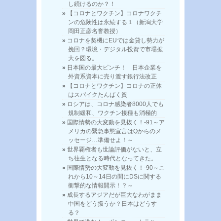
し続けるのか？！
【コロナとワクチン】コロナワクチ
ンの危険性は永続する１（新潟大学
岡田正彦名誉教授）
コロナを契機にEUでは金貸し勢力が
挽回？環境・デジタル投資で市場拡
大を図る。
日本国の最大ピンチ！ 日本企業を
外資系資本に売り渡す銀行法改正
【コロナとワクチン】コロナの正体
はスパイクたんぱく質
ロシアは、コロナ感染者8000人でも
規制緩和、ワクチン接種も消極的
国際情勢の大変動を見抜く！-91～ア
メリカの緊急事態宣言はQからのメ
ッセージ…準備せよ！～
世界覇権者も世論評価がないと、立
ち往生となる時代となってきた。
国際情勢の大変動を見抜く！-90～こ
れから10～14日の間にDSに関する
衝撃的な情報開示！？～
成長するアジアだが巨大なわがまま
中国をどう扱うか？日本はどうす
る？