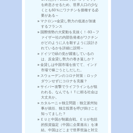
を終息させるため、世界人口の少な
くとも60％にワクチンを接種する必
要がある～
マクロン=金貸し勢力の低迷が加速
するフランス
国際情勢の大変動を見抜く！-93～フ
ァイザー社の内部告発者がワクチン
がどのように人を殺すように設計さ
れているかを詳細に説明～
ドイツで緑の党が躍進しているの
は、反金貸し勢力の巻き返しか？
金貸しは中国市場を捨てて、インド
市場で稼ごうとしだした。
スウェーデンのコロナ対策：ロック
ダウンせずにコロナを克服？
サイバー攻撃でライフラインもが狙
われる。なんでもＩＴに頼る社会は
大丈夫か。
カタルーニャ独立問題：独立派州知
事が就任、独立投票を呼び掛けこと
知ってました？
ＥＵと中国が制裁合戦。ＥＵが包括
的投資協定（中国に企業進出）を凍
結。中国はどこまで世界世論と対立