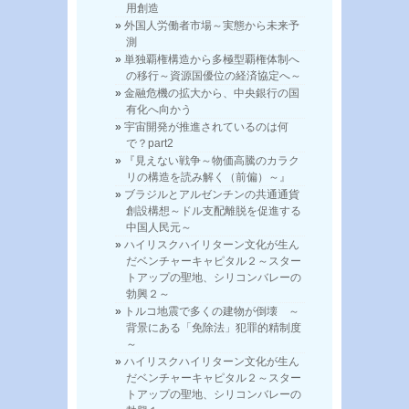
用創造
外国人労働者市場～実態から未来予
測
単独覇権構造から多極型覇権体制へ
の移行～資源国優位の経済協定へ～
金融危機の拡大から、中央銀行の国
有化へ向かう
宇宙開発が推進されているのは何
で？part2
『見えない戦争～物価高騰のカラク
リの構造を読み解く（前偏）～』
ブラジルとアルゼンチンの共通通貨
創設構想～ドル支配離脱を促進する
中国人民元～
ハイリスクハイリターン文化が生ん
だベンチャーキャピタル２～スター
トアップの聖地、シリコンバレーの
勃興２～
トルコ地震で多くの建物が倒壊 ～
背景にある「免除法」犯罪的精制度
～
ハイリスクハイリターン文化が生ん
だベンチャーキャピタル２～スター
トアップの聖地、シリコンバレーの