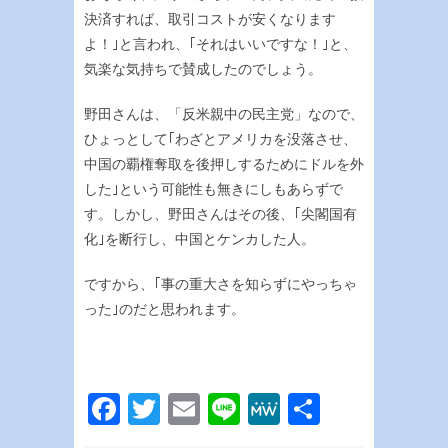
決済すれば、取引コストが安くなります
よ！｣と言われ、｢それはいいですな！｣と、
気楽な気持ちで賛成したのでしょう。
野田さんは、「反米親中の民主党」なので、
ひょっとして｢わざとアメリカを没落させ、
中国の覇権奪取を後押しするためにドルを外
した｣という可能性も無きにしもあらずで
す。しかし、野田さんはその後、｢尖閣国有
化｣を断行し、中国とケンカした人。
ですから、｢事の重大さを知らずにやっちゃ
った｣のだと思われます。
Facebook
Twitter
Email
Line
MeWe
共
有