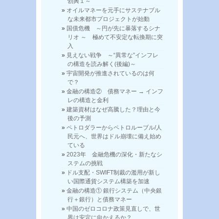
勃興１～
オイルマネーを元手にサステナブル
な未来都市プロジェクトが始動
国債危機 ～円が先に暴落するシナ
リオ ～ 極めて不安定な転換期に突
入
見えない戦争 ～“異常な”インフレ
の構造を読み解く(後編)～
宇宙開発が推進されているのは何
で？
金融の構造② 債務マネー → インフ
レの構造と金利
建築資材はなぜ高騰した？理由と今
後の予測
ペトロダラーからペトロルーブル/人
民元へ、世界はドル崩壊に備え始め
ている
2023年 金融危機の深化・新たなシ
ステムの挑戦
ドル支配・SWIFT制裁の濫用が新し
い国際通貨システム構築を加速
金融の構造① 銀行システム（中央銀
行＋銀行）と債務マネー
中国のゼロコロナ政策見直しで、世
界は安定に向かえるか？