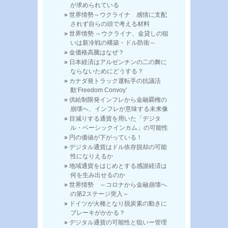
が求められている
世界情勢～ウクライナ 感情に支配
されず自らの頭で考える材料
世界情勢 ～ウクライナ、金貸しの狙
いは新冷戦の構築・ドル防衛～
金価格高騰はなぜ？
日本経済はアルゼンチンの二の舞に
ならないためにどうする？
カナダ発トラック運転手の抗議活
動’Freedom Convoy’
供給制限発インフレから金融覇権の
崩壊へ、インフレが意味する未来像
目減りする通貨を用いた「デジタ
ル・ベーシックインカム」の可能性
円の価値が下がっている！
デジタル通貨はドル依存脱却の可能
性になりえるか
地域通貨をはじめとする感謝経済は
何を生み出せるのか
世界情勢 ～コロナから金融崩壊へ
の第2ステージ突入～
ドイツが火種となり脱炭素の動きに
ブレーキがかかる？
デジタル通貨の可能性と狙いー管理