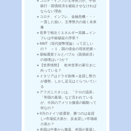
コロナ・インフレ主導勢力が、中央
銀行・国債経済を破綻させなければ
ならない理由
コロナ、インフレ、金融危機・・・
一貫した狙い、主導勢力の描く未来
像
世界で相次ぐエネルギー高騰→イン
フレは中銀破綻の序章？
MMT（現代貨幣理論）って正しい
の？ ～１．国の借金の現状把握～
基軸通貨ドルとバブル（国債経済）
の崩壊はいつか？
【世界情勢】 欧米世界の幕引きに
向っている？
イタリアはドラギ政権＝金貸し勢力
が優勢、しかし足元はぐらついてい
る
アフガニスタンは、「テロの温床」
「帝国の墓場」など言われている
が、今回のアメリカ撤退の騒動って
何なの？
9月のドイツ総選挙、勝つのは金貸
し=市場拡大派か、反金貸し=市場縮
小派か？
米国は中東から撤退。米国が衰退し