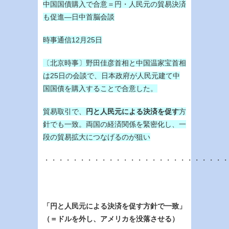
中国国債購入で合意＝円・人民元の貿易決済
も促進―日中首脳会談
時事通信12月25日
〔北京時事〕野田佳彦首相と中国温家宝首相
は25日の会談で、日本政府が人民元建て中
国国債を購入することで合意した。
貿易取引で、
円と人民元による決済を促す
方
針でも一致。両国の経済関係を緊密化し、一
段の貿易拡大につなげるのが狙い
・・・・・・・・・・・・・・・・・・・・・・・・・・
「円と人民元による決済を促す方針で一致」
（＝ドルを外し、アメリカを没落させる）