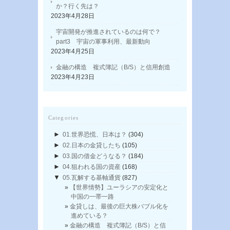
か？行く先は？
2023年4月28日
宇宙開発が推進されているのは何で？
part3 宇宙の軍事利用、最新動向
2023年4月25日
金融の構造 複式簿記（B/S）と信用創造
2023年4月23日
Categories
►
01.世界恐慌、日本は？
(304)
►
02.日本の金貸したち
(105)
►
03.国の借金どうなる？
(184)
►
04.狙われる国の資産
(168)
▼
05.瓦解する基軸通貨
(827)
【世界情勢】ユーラシアの安定化と
中国の一帯一路
金貸しは、最後の巨大株バブル化を
進めている？
金融の構造 複式簿記（B/S）と信