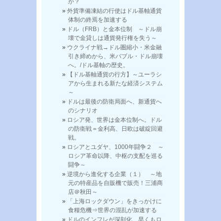
か？
外貨準備凍結の行使はドル基軸通貨
体制の終焉を加速する
ドル（FRB）と金本位制 ～ドル崩
壊で金貸しは通貨発行権を失う～
ウクライナ戦→ドル圏縮小・米金融
引き締めから、米バブル・ドル崩壊
へ。/ドル基軸の歴史。
【ドル基軸通貨の行方】～ユーラシ
アから生まれる新たな経済システム
～
ドルは最後の防衛局面へ、新通貨へ
のシナリオ
ロシア発、世界は金本位制へ。ドル
の防衛戦＝金利高、日欧は破綻回避
戦。
ロシアとユダヤ、1000年闘争２ ～
ロシア革命以降、中枢の支配を巡る
闘争～
逆境から進化する企業（１） ～地
元の特産品を自販機で販売！三浦商
店＠秋田～
「上海ロックダウン」をきっかけに
食糧危機⇒世界の混乱が加速する
ドルのインフレが深刻化 早くもロ