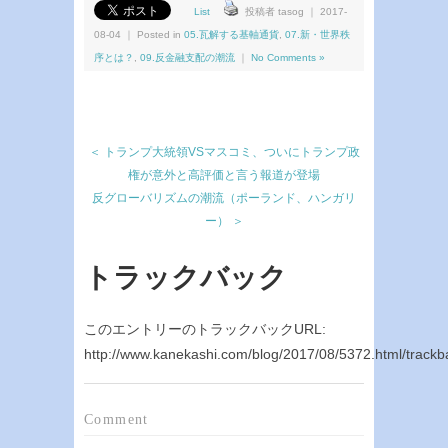
List
投稿者 tasog ｜ 2017-
08-04 ｜ Posted in
05.瓦解する基軸通貨
,
07.新・世界秩
序とは？
,
09.反金融支配の潮流
｜
No Comments »
＜ トランプ大統領VSマスコミ、ついにトランプ政
権が意外と高評価と言う報道が登場
反グローバリズムの潮流（ポーランド、ハンガリ
ー） ＞
トラックバック
このエントリーのトラックバックURL:
http://www.kanekashi.com/blog/2017/08/5372.html/trackb
Comment