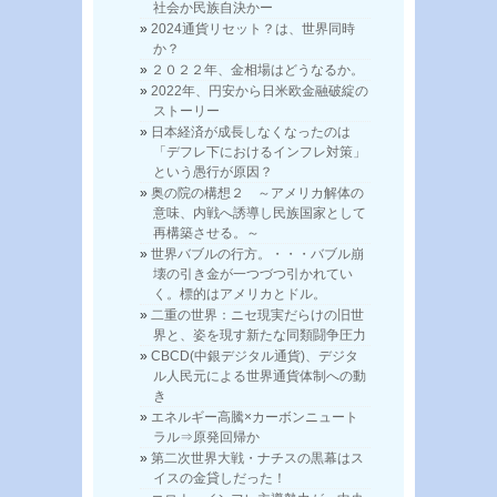
社会か民族自決かー
2024通貨リセット？は、世界同時
か？
２０２２年、金相場はどうなるか。
2022年、円安から日米欧金融破綻の
ストーリー
日本経済が成長しなくなったのは
「デフレ下におけるインフレ対策」
という愚行が原因？
奥の院の構想２ ～アメリカ解体の
意味、内戦へ誘導し民族国家として
再構築させる。～
世界バブルの行方。・・・バブル崩
壊の引き金が一つづつ引かれてい
く。標的はアメリカとドル。
二重の世界：ニセ現実だらけの旧世
界と、姿を現す新たな同類闘争圧力
CBCD(中銀デジタル通貨)、デジタ
ル人民元による世界通貨体制への動
き
エネルギー高騰×カーボンニュート
ラル⇒原発回帰か
第二次世界大戦・ナチスの黒幕はス
イスの金貸しだった！