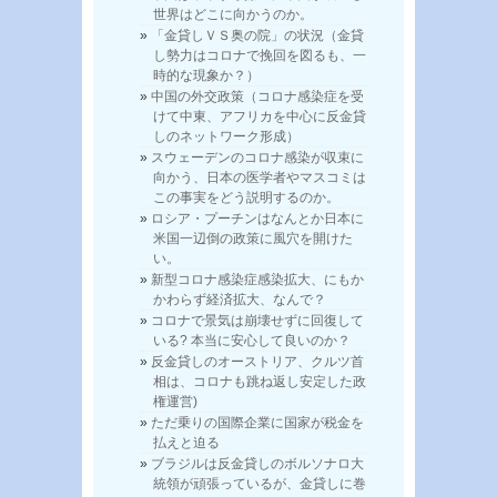
世界はどこに向かうのか。
「金貸しＶＳ奥の院」の状況（金貸
し勢力はコロナで挽回を図るも、一
時的な現象か？）
中国の外交政策（コロナ感染症を受
けて中東、アフリカを中心に反金貸
しのネットワーク形成）
スウェーデンのコロナ感染が収束に
向かう、日本の医学者やマスコミは
この事実をどう説明するのか。
ロシア・プーチンはなんとか日本に
米国一辺倒の政策に風穴を開けた
い。
新型コロナ感染症感染拡大、にもか
かわらず経済拡大、なんで？
コロナで景気は崩壊せずに回復して
いる? 本当に安心して良いのか？
反金貸しのオーストリア、クルツ首
相は、コロナも跳ね返し安定した政
権運営)
ただ乗りの国際企業に国家が税金を
払えと迫る
ブラジルは反金貸しのボルソナロ大
統領が頑張っているが、金貸しに巻