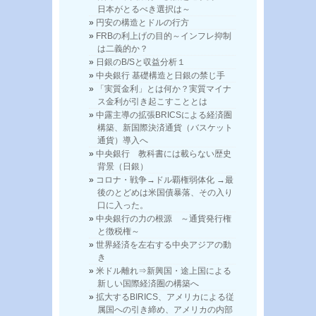
日本がとるべき選択は～
円安の構造とドルの行方
FRBの利上げの目的～インフレ抑制
は二義的か？
日銀のB/Sと収益分析１
中央銀行 基礎構造と日銀の禁じ手
「実質金利」とは何か？実質マイナ
ス金利が引き起こすこととは
中露主導の拡張BRICSによる経済圏
構築、新国際決済通貨（バスケット
通貨）導入へ
中央銀行 教科書には載らない歴史
背景（日銀）
コロナ・戦争→ドル覇権弱体化 →最
後のとどめは米国債暴落、その入り
口に入った。
中央銀行の力の根源 ～通貨発行権
と徴税権～
世界経済を左右する中央アジアの動
き
米ドル離れ⇒新興国・途上国による
新しい国際経済圏の構築へ
拡大するBIRICS、アメリカによる従
属国への引き締め、アメリカの内部