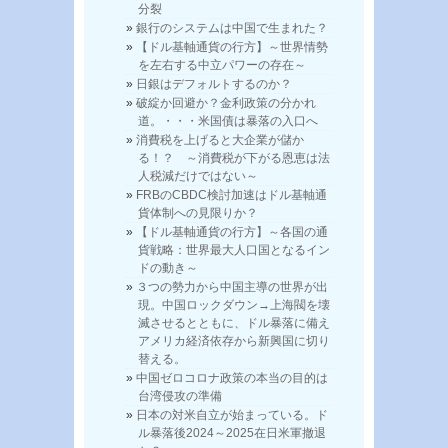
分裂
銀行のシステムは中国で生まれた？
【ドル基軸通貨の行方】～世界情勢
を左右する中立パワーの存在～
日銀はデフォルトするのか？
破綻か回避か？金利政策の分かれ
道。・・・米国債は暴落の入口へ
消費税を上げると大企業が儲か
る！？ ～消費税が下がる恩恵は法
人税減だけではない～
FRBのCBDC検討加速はドル基軸通
貨体制への見限りか？
【ドル基軸通貨の行方】～各国の通
貨戦略：世界最大人口国となるイン
ドの動き～
３つの勢力から中国主導の世界が出
現。中国ロックダウン→上海閥を壊
滅させるとともに、ドル暴落に備え
アメリカ経済依存から新興国に切り
替える。
中国ゼロコロナ政策の本当の目的は
台湾侵攻の準備
日本の対米自立が始まっている。ド
ル暴落後2024～2025在日米軍撤退