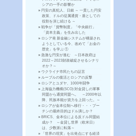
シアの一手の影響か
円安の真犯人、日銀 ～ 一貫した円安
政策、ドルの従属通貨・盾としての
役割を演じ続ける ～
戦争が「貨幣制度」「中央銀行」
「資本主義」を生み出した
ロシア発 新金融システムが構築され
ようとしている今、改めて「お金の
歴史」を学ぶ ①
急激な円安が進む ～日本政府は
2022～2023財政破綻させるシナリ
オか？～
ウクライナ市民たちの証言
ルーブルの復活とロシアの反撃
ロシアとユダヤ、1000年闘争
上海協力機構(SCO):対金貸しの軍事
同盟から通貨同盟へ。 ～2000年以
降、民族本能が資力を上回った。～
ロシアが金本位制へ移行・・・プー
チンの最終目的はドル潰しか？
BRICS、金本位による反ドル同盟結
成か？ ～金貸し世界（欧米日）
は、少数派に転落～
「世界の現実」を出発点にする経済