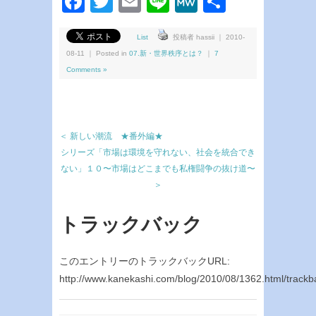
Facebook
Twitter
Email
Line
MeWe
共
有
List
投稿者 hassii ｜ 2010-
08-11 ｜ Posted in
07.新・世界秩序とは？
｜
7
Comments »
＜ 新しい潮流 ★番外編★
シリーズ「市場は環境を守れない、社会を統合でき
ない」１０〜市場はどこまでも私権闘争の抜け道〜
＞
トラックバック
このエントリーのトラックバックURL:
http://www.kanekashi.com/blog/2010/08/1362.html/trackb