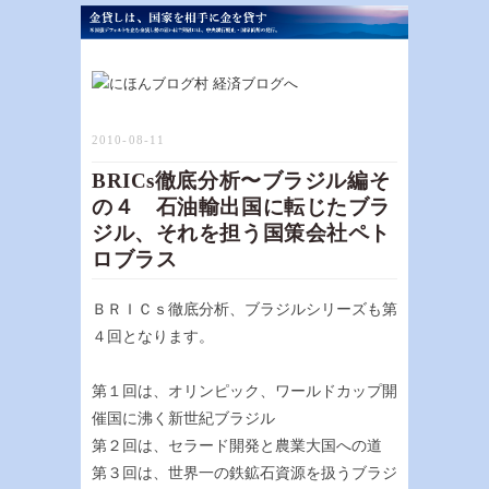
2010-08-11
BRICs徹底分析〜ブラジル編そ
の４ 石油輸出国に転じたブラ
ジル、それを担う国策会社ペト
ロブラス
ＢＲＩＣｓ徹底分析、ブラジルシリーズも第
４回となります。
第１回は、オリンピック、ワールドカップ開
催国に沸く新世紀ブラジル
第２回は、セラード開発と農業大国への道
第３回は、世界一の鉄鉱石資源を扱うブラジ