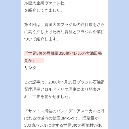
ル巨大企業ヴァーレ社
を紹介してきました。
第４回は、資源大国ブラジルの注目度をさら
に高く押し上げた石油資源とブラジル企業に
ついて紹介します。
『世界3位の埋蔵量330億バレルの大油田発
見か』
リンク
この記事は、2008年4月15日ブラジル石油監
督庁理事アロルド・リマ理事により発表さ
れ、世界を驚かせました。
『サントス海盆のパン・デ・アスーカルと呼
ばれる地域内の鉱区BM-S-9で、埋蔵量が
330億バレルに達する世界3位の可能性があ