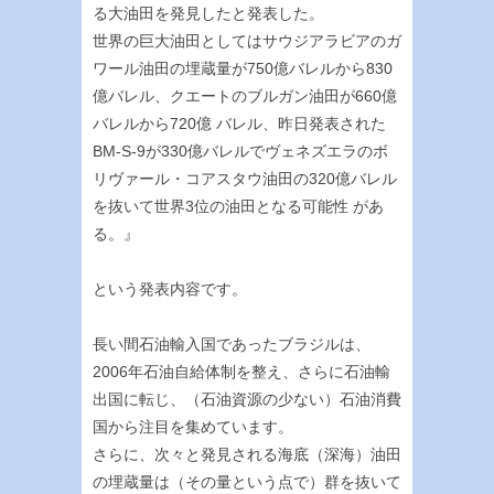
る大油田を発見したと発表した。
世界の巨大油田としてはサウジアラビアのガ
ワール油田の埋蔵量が750億バレルから830
億バレル、クエートのブルガン油田が660億
バレルから720億 バレル、昨日発表された
BM-S-9が330億バレルでヴェネズエラのボ
リヴァール・コアスタウ油田の320億バレル
を抜いて世界3位の油田となる可能性 があ
る。』
という発表内容です。
長い間石油輸入国であったブラジルは、
2006年石油自給体制を整え、さらに石油輸
出国に転じ、（石油資源の少ない）石油消費
国から注目を集めています。
さらに、次々と発見される海底（深海）油田
の埋蔵量は（その量という点で）群を抜いて