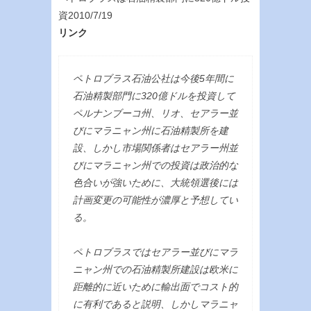
資2010/7/19
リンク
ペトロブラス石油公社は今後5年間に
石油精製部門に320億ドルを投資して
ペルナンブーコ州、リオ、セアラー並
びにマラニャン州に石油精製所を建
設、しかし市場関係者はセアラー州並
びにマラニャン州での投資は政治的な
色合いが強いために、大統領選後には
計画変更の可能性が濃厚と予想してい
る。
ペトロブラスではセアラー並びにマラ
ニャン州での石油精製所建設は欧米に
距離的に近いために輸出面でコスト的
に有利であると説明、しかしマラニャ