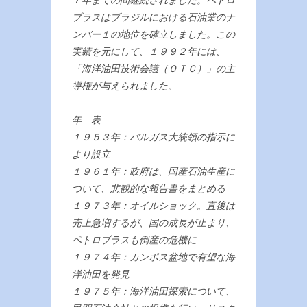
７年までの間継続されました。ペトロ
ブラスはブラジルにおける石油業のナ
ンバー１の地位を確立しました。この
実績を元にして、１９９２年には、
「海洋油田技術会議（ＯＴＣ）」の主
導権が与えられました。
年 表
１９５３年：バルガス大統領の指示に
より設立
１９６１年：政府は、国産石油生産に
ついて、悲観的な報告書をまとめる
１９７３年：オイルショック。直後は
売上急増するが、国の成長が止まり、
ペトロブラスも倒産の危機に
１９７４年：カンポス盆地で有望な海
洋油田を発見
１９７５年：海洋油田探索について、