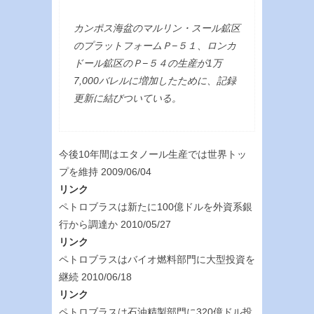
カンポス海盆のマルリン・スール鉱区
のプラットフォームＰ−５１、ロンカ
ドール鉱区のＰ−５４の生産が1万
7,000バレルに増加したために、記録
更新に結びついている。
今後10年間はエタノール生産では世界トッ
プを維持 2009/06/04
リンク
ペトロブラスは新たに100億ドルを外資系銀
行から調達か 2010/05/27
リンク
ペトロブラスはバイオ燃料部門に大型投資を
継続 2010/06/18
リンク
ペトロブラスは石油精製部門に320億ドル投