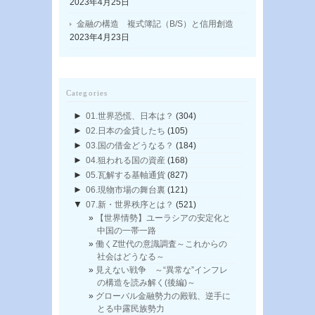
2023年4月25日
金融の構造 複式簿記（B/S）と信用創造
2023年4月23日
Categories
►
01.世界恐慌、日本は？
(304)
►
02.日本の金貸したち
(105)
►
03.国の借金どうなる？
(184)
►
04.狙われる国の資産
(168)
►
05.瓦解する基軸通貨
(827)
►
06.現物市場の舞台裏
(121)
▼
07.新・世界秩序とは？
(521)
【世界情勢】ユーラシアの安定化と
中国の一帯一路
働くZ世代の意識調査～これからの
社会はどうなる～
見えない戦争 ～“異常な”インフレ
の構造を読み解く(後編)～
グローバル金融勢力の殿戦、逆手に
とる中露民族勢力