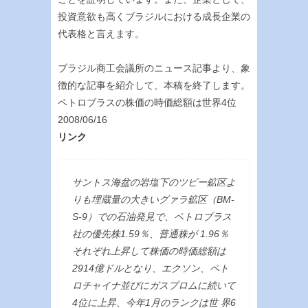
投資意欲も高くブラジルにおける成長企業の
代表格と言えます。
ブラジル商工会議所のニュース記事より、象
徴的な記事を紹介して、本稿を終了します。
ペトロブラスの株価の時価総額は世界4位
2008/06/16
リンク
サントス海盆の岩塩下のツピー鉱区よ
りも埋蔵量の大きいグァラ鉱区（BM-
S-9）での石油発見で、ペトロブラス
社の優先株1.59％、普通株が 1.96％
それぞれ上昇して株価の時価総額は
2914億ドルとなり、エクソン、ペト
ロチャイナ並びにガスプロムに続いて
4位に上昇、今年1月のランクは世 界6