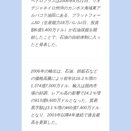
ぺトロブラスは2006年4月21日、リオ
デジャネイロ州沖のカンポス海域東ア
ルバコラ油田にある、プラットフォー
ム50（生産能力18万バレル/日、投資
額6億3,400万ドル）が石油採掘を開
始したことで、石油の自給体制に入っ
たと発表した。
2006年の輸出は、石油、鉄鉱石など
の価格高騰により前年比16.2％増の
1,374億7,000万ドル、輸入は国内市
場の好調、レアル高の影響で24.2％増
の913億9,600万ドルとなった。貿易
黒字額は3.1％増の460億7,400万ドル
となり、2003年以降4年連続で過去最
高を更新した。