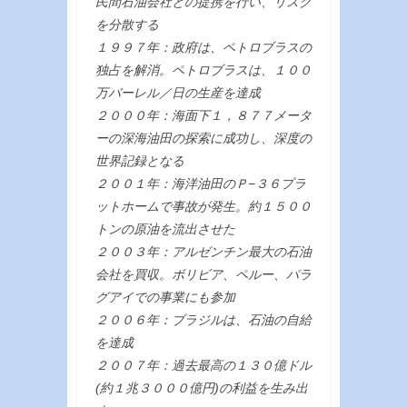
民間石油会社との提携を行い、リスク
を分散する
１９９７年：政府は、ペトロブラスの
独占を解消。ペトロブラスは、１００
万バーレル／日の生産を達成
２０００年：海面下１，８７７メータ
ーの深海油田の探索に成功し、深度の
世界記録となる
２００１年：海洋油田のＰ−３６プラ
ットホームで事故が発生。約１５００
トンの原油を流出させた
２００３年：アルゼンチン最大の石油
会社を買収。ボリビア、ペルー、パラ
グアイでの事業にも参加
２００６年：ブラジルは、石油の自給
を達成
２００７年：過去最高の１３０億ドル
(約１兆３０００億円)の利益を生み出