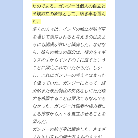
たのである。ガンジーは個人の自立と
民族独立の象徴として、紡ぎ車を選ん
だ。
多くの人々は、インドの独立が紡ぎ車
を通じて獲得されると考えるのはあま
りにも認識が甘いと議論した。なぜな
ら、彼らの独立の概念は、権力をイギ
リスの手からインドの手に渡すという
ことに限定されていたからだ。しか
し、これはガンジーの考えとはまった
く違っていた。ガンジーにとって、経
済的また政治制度の変化なしにただ権
力を移譲することは変化でもなんでも
なかった。ガンジーは強者や権力者に
よる搾取から人々を自立させることを
望んだ。
ガンジーの紡ぎ車は躍進した。さまざ
まな生い立ちの何十万人もの人々が、