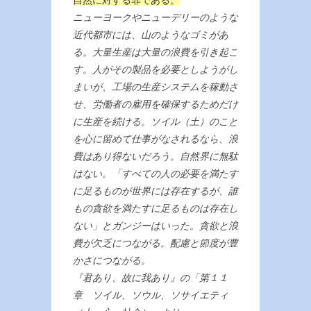
自然に対する罪である。
ニューヨークやニューデリーのような
近代都市には、山のようなゴミがあ
る。大量生産は大量の浪費を引き起こ
す。人がその製品を必要としようがし
まいが、工場の生産システムを稼動さ
せ、労働者の雇用を確保するためだけ
に生産を続ける。ソイル（土）のこと
を心に留めて仕事がなされるなら、浪
費はあり得ないだろう。自然界に無駄
はない。「すべての人の必要を満たす
に足るものが世界には存在するが、誰
もの貪欲を満たすに足るものは存在し
ない」とガンジーはいった。貪欲と浪
費が欠乏につながる。配慮と節度が豊
かさにつながる。
『君あり、故に我あり』の「第１１
章 ソイル、ソウル、ソサイエティ