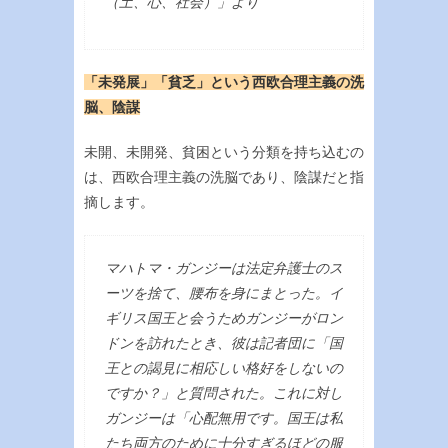
（土、心、社会）」より
「未発展」「貧乏」という西欧合理主義の洗
脳、陰謀
未開、未開発、貧困という分類を持ち込むの
は、西欧合理主義の洗脳であり、陰謀だと指
摘します。
マハトマ・ガンジーは法定弁護士のス
ーツを捨て、腰布を身にまとった。イ
ギリス国王と会うためガンジーがロン
ドンを訪れたとき、彼は記者団に「国
王との謁見に相応しい格好をしないの
ですか？」と質問された。これに対し
ガンジーは「心配無用です。国王は私
たち両方のために十分すぎるほどの服