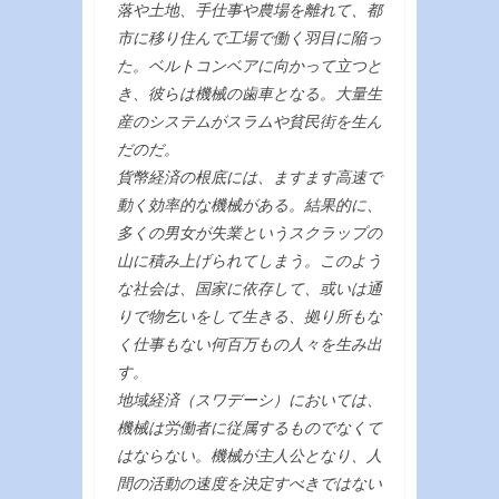
落や土地、手仕事や農場を離れて、都
市に移り住んで工場で働く羽目に陥っ
た。ベルトコンベアに向かって立つと
き、彼らは機械の歯車となる。大量生
産のシステムがスラムや貧民街を生ん
だのだ。
貨幣経済の根底には、ますます高速で
動く効率的な機械がある。結果的に、
多くの男女が失業というスクラップの
山に積み上げられてしまう。このよう
な社会は、国家に依存して、或いは通
りで物乞いをして生きる、拠り所もな
く仕事もない何百万もの人々を生み出
す。
地域経済（スワデーシ）においては、
機械は労働者に従属するものでなくて
はならない。機械が主人公となり、人
間の活動の速度を決定すべきではない