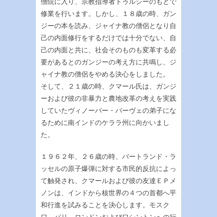
僧院に入り、宗教指導者トゥルシーのもとで
修業を行います。しかし、１８歳の時、ガン
ジーの本を読み、ジャイナ教の僧侶となり自
己の内面修行をするだけでは十分でない、自
己の内面と共に、社会そのものも変革する必
要があるとのガンジーの考え方に共鳴し、ジ
ャイナ教の僧侶をやめる決心をしました。
そして、２１歳の時、クマール氏は、ガンジ
ーおよび彼の非暴力と農地改革の考えを実践
していたヴィノーバー・バーヴェの弟子にな
るために南インドのケララ州に向かいまし
た。
１９６２年、２６歳の時、バートランド・ラ
ッセルの原子爆弾に対する市民的反抗によっ
て触発され、クマールおよび彼の友達ＥＰメ
ノンは、インドから核世界の４つの首都へ平
和行進を試みることを決心します。モスク