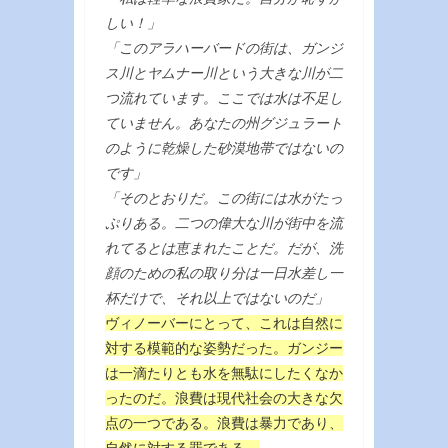
しい！」
「このアラハーバードの街は、ガンジ
ス川とヤムナー川という大きな川が二
つ流れています。ここでは水は不足し
ていません。あなたの州グジュラート
のように乾燥した砂漠地帯ではないの
です」
「そのとおりだ。この街には水がたっ
ぷりある。二つの偉大な川が街中を流
れてるとは恵まれたことだ。だが、洗
顔のための私の取り分は一日水差し一
杯だけで、それ以上ではないのだ」
ヴィノーバーにとって、これは自然に
対する模範的な姿勢だった。ガンジー
は一滴たりとも水を無駄にしたくなか
ったのだ。浪費は現代社会の大きな欠
点の一つである。浪費は暴力であり、