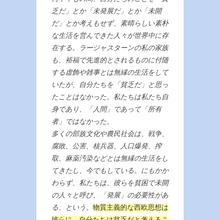
乏だ」とか「未発展だ」とか「未開
だ」とか考えもせず、素晴らしい素朴
な生活を営んできた人々が世界中に存
在する。ラージャスターンの私の家族
も、裕福で先進的とされるものに付随
する虚飾や雑事とは無縁の生活をして
いたが、自分たちを「貧乏だ」と思っ
たことはなかった。私たちは私たち自
身であり、「人間」であって「所有
者」ではなかった。
多くの部族文化や農民社会は、戦争、
腐敗、公害、核兵器、人口爆発、搾
取、麻薬汚染などとは無縁の生活をし
てきたし、今でもしている。にもかか
わらず、私たちは、彼らを貧困で未開
の人々と呼び、「発展」の必要性があ
る、という。
物質主義的な西欧思想は
彼らに、自分たちは貧乏だと考えるこ