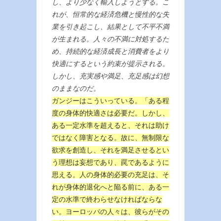
し、より少なく輸入しようとする。こ
れが、恒常的な経済危機と慢性的な失
業を引き起こし、結果として不平不満
が生まれる。人々の不満に対処するた
め、持続的な経済成長と消費者をより
快適にするという約束が提示される。
しかし、充実感や満足、充足感は幻想
のままなのだ。
ガンジーはこういっている。「ある程
度の身体的快適さは必要だ。しかし、
ある一定水準を超えると、それは助け
ではなく障害となる。故に、無制限な
欲求を創造し、それを満足させるとい
う理想は妄想であり、罠であるように
思える。人の身体的必要の充足は、そ
れが身体的退化へと陥る前に、ある一
定の水準で終わらせなければならな
い。ヨーロッパの人々は、彼らがその