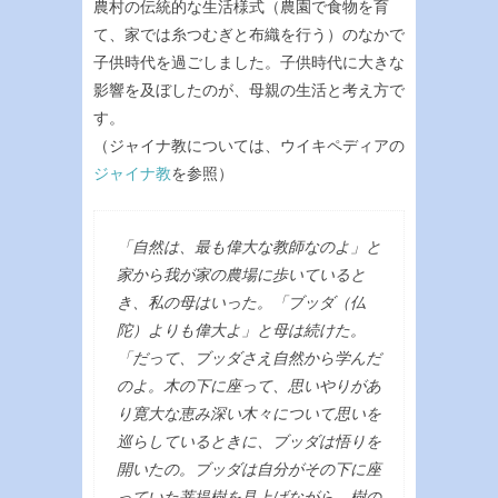
農村の伝統的な生活様式（農園で食物を育
て、家では糸つむぎと布織を行う）のなかで
子供時代を過ごしました。子供時代に大きな
影響を及ぼしたのが、母親の生活と考え方で
す。
（ジャイナ教については、ウイキペディアの
ジャイナ教
を参照）
「自然は、最も偉大な教師なのよ」と
家から我が家の農場に歩いていると
き、私の母はいった。「ブッダ（仏
陀）よりも偉大よ」と母は続けた。
「だって、ブッダさえ自然から学んだ
のよ。木の下に座って、思いやりがあ
り寛大な恵み深い木々について思いを
巡らしているときに、ブッダは悟りを
開いたの。ブッダは自分がその下に座
っていた菩提樹を見上げながら、樹の