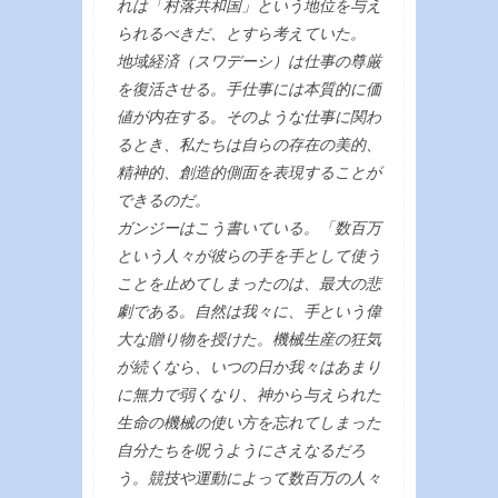
れは「村落共和国」という地位を与え
られるべきだ、とすら考えていた。
地域経済（スワデーシ）は仕事の尊厳
を復活させる。手仕事には本質的に価
値が内在する。そのような仕事に関わ
るとき、私たちは自らの存在の美的、
精神的、創造的側面を表現することが
できるのだ。
ガンジーはこう書いている。「数百万
という人々が彼らの手を手として使う
ことを止めてしまったのは、最大の悲
劇である。自然は我々に、手という偉
大な贈り物を授けた。機械生産の狂気
が続くなら、いつの日か我々はあまり
に無力で弱くなり、神から与えられた
生命の機械の使い方を忘れてしまった
自分たちを呪うようにさえなるだろ
う。競技や運動によって数百万の人々