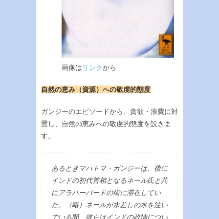
画像は
リンク
から
自然の恵み（資源）への敬虔的態度
ガンジーのエピソードから、貪欲・浪費に対
置し、自然の恵みへの敬虔的態度を説きま
す。
あるときマハトマ・ガンジーは、後に
インドの初代首相となるネール氏と共
にアラハーバードの街に滞在してい
た。（略）ネールが水差しの水を注い
でいる間、彼らはインドの政情につい