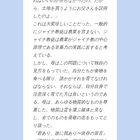
ればいいのか分らなかったの。だか
ら、土地を買うようにお父さんを説得
したのよ。」
これは大変珍しいことだった。一般的
にジャイナ教徒は農業を営まない。ジ
ャイナ教徒は農業がジャイナ教の中心
原理である非暴力の実践に反すると考
えている。
しかし、母はこの問題について独自の
見方をもっていた。自分たちが食物を
食べる限り、誰かがそれを育てなけれ
ばならない。それならば、自分自身で
注意深く育てた方は良いというのであ
る。母は、あらゆる物質的なものを尊
重した。物質は霊を運ぶ媒体と見な
し、全てのものを畏敬の念をもってと
り扱った。
『君あり、故に我あり〜依存の宣言』