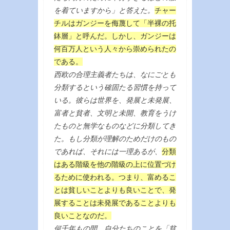
を着ていますから」と答えた。
チャー
チルはガンジーを侮蔑して「半裸の托
鉢層」と呼んだ。しかし、ガンジーは
何百万人という人々から崇められたの
である。
西欧の合理主義者たちは、なにごとも
分類するという確固たる習慣を持って
いる。彼らは世界を、発展と未発展、
富者と貧者、文明と未開、教育をうけ
たものと無学なものなどに分類してき
た。もし分類が理解のためだけのもの
であれば、それには一理あるが、
分類
はある階級を他の階級の上に位置づけ
るために使われる。つまり、富めるこ
とは貧しいことよりも良いことで、発
展することは未発展であることよりも
良いことなのだ。
何千年もの間、自分たちのことを「貧