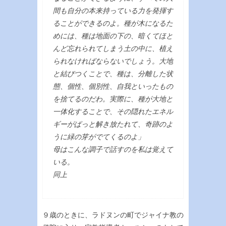
間も自分の本来持っている力を発揮す
ることができるのよ。種が木になるた
めには、種は地面の下の、暗くてほと
んど忘れられてしまう土の中に、植え
られなければならないでしょう。大地
と結びつくことで、種は、分離した状
態、個性、個別性、自我といったもの
を捨てるのだわ。実際に、種が大地と
一体化することで、その隠れたエネル
ギーがぱっと解き放たれて、奇跡のよ
うに緑の芽がでてくるのよ」
母はこんな調子で話すのを私は覚えて
いる。
同上
９歳のときに、ラドヌンの町でジャイナ教の