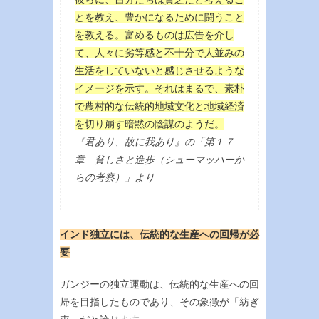
とを教え、豊かになるために闘うこと
を教える。富めるものは広告を介し
て、人々に劣等感と不十分で人並みの
生活をしていないと感じさせるような
イメージを示す。それはまるで、素朴
で農村的な伝統的地域文化と地域経済
を切り崩す暗黙の陰謀のようだ。
『君あり、故に我あり』の「第１７
章 貧しさと進歩（シューマッハーか
らの考察）」より
インド独立には、伝統的な生産への回帰が必
要
ガンジーの独立運動は、伝統的な生産への回
帰を目指したものであり、その象徴が「紡ぎ