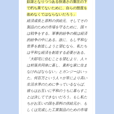
奴隷となりつつある快適さの重圧の下
で朽ち果てないために、自らの態度を
改めなくてはならないだろう」
経済成長と原料の供給元、そしてその
製品のための市場を守るために、国々
は戦争をする。軍事的紛争の根は経済
的紛争の中にある。故に、もし平和な
世界を創造しようと望むなら、私たち
は平和な経済を創造する必要がある。
「大邸宅に住むことを望むより、人々
は村落共同体に暮し、素朴な家に住ま
なければならない」とガンジーはいっ
た。何百万という人々が常により高い
生活水準のために争っているならば、
彼らはお互いに平和のうちに暮らすこ
とは決してできないだろう。もし私た
ちがお互いの国を原料の供給元か、も
しくは完成した工業製品のための市場