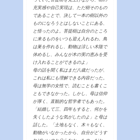
充実感や自己実現は、ただ樹そのもの
であることで、決して一本の樹以外の
ものになろうとはしないことにある、
と悟ったのよ。菩提樹は自分のところ
に来るものをいつも迎え入れるわ。鳥
は巣を作れるし、動物は涼しい木陰で
休めるし、みんなが木の実の恵みを受
け入れることができるのよ」
母の話を聞く私はまだ八歳だったが、
これは私にも理解できる内容だった。
母は無学の女性で、読むことも書くこ
ともできなかった。しかし、母は信仰
が厚く、直観的な哲学者でもあった。
「結婚して三、四年もすると、何かを
失くしたような気がしたのよ」と母は
話した。「土地もなく、木々もなく、
動物がいなかったから、自分がどうす