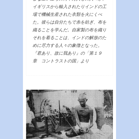
イギリスから輸入されたりインドの工
場で機械生産された衣類を火にくべ
た。彼らは自分たちで糸を紡ぎ、布を
織ることを学んだ。自家製の布を織り
それを着ることは、インドの解放のた
めに尽力する人々の象徴となった。
『君あり、故に我あり』の「第１９
章 コントラストの国」より