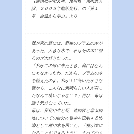
（講談社学術文庫、尾崎修・尾崎沢人
訳、２００５年翻訳発行）の「第１
章 自然から学ぶ」より
我が家の庭には、野生のプラムの木が
あった。大きな木で、私はその木に登
るのが大好きだった。
「私がこの家に来たとき、庭にはなん
にもなかったわ。だから、プラムの木
を植えたのよ。私が土に蒔いた小さな
種から、こんなに素晴らしい木が育っ
たなんて凄いじゃない？」再び、母は
話す気分なっていた。
母は、変化や生と死、連続性と非永続
性についての自分の哲学を説明する比
喩として種や木を用いた。「種が木に
なることができるように、すべての人