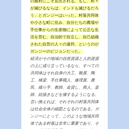
の農村にこそ見出される。もし、村々
が滅びるならば、インドも滅びるだろ
う」とガンジーはいった。村落共同体
や小さな町に住み、自分たちの農場や
手仕事からの生産物によって公正な生
活を営む、自治的で自立し、自己組織
された自営の人々の連邦、というのが
ガンジーのビジョンだった。
経済がその地域の自然資源と人的資源
の上に成り立っているなら、すべての
共同体はそれ自身の大工、靴屋、陶
工、棟梁、手仕事職人、修理屋、農
民、織り手、教師、金貸し、商人、楽
師、絵描きなどを擁するようになる。
言い換えれば、それぞれの村落共同体
は社会全体の縮図となるのである。ガ
ンジーにとって、このような地域共同
体である村落は非常に重要であり、そ