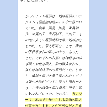
車」だと論じます。
かってインド経済は、地域経済のパラ
ダイム（理論的枠組み）の中に根づい
ていた。農業、園芸、陶芸、家具製
作、金属細工、宝石細工、革細工、そ
の他の多くの経済活動は常に地域的な
ものだった。最も顕著なことは、織物
の手仕事が村の暮しの中心にあったこ
とだ。それぞれの村落には地付きの紡
ぎ職人や梳き職人、染め職人がおり、
彼らは地域経済の心臓部だった。しか
し、機械生産で大量生産されたイギリ
ス製の布地がインドに流入し溢れたと
き、在来の織物生産は急速に廃業に追
い込まれていった。それ故に、
ガンジ
ーは、地域で手作りされる織物の職人
仕事を再生することが不可欠だと考え