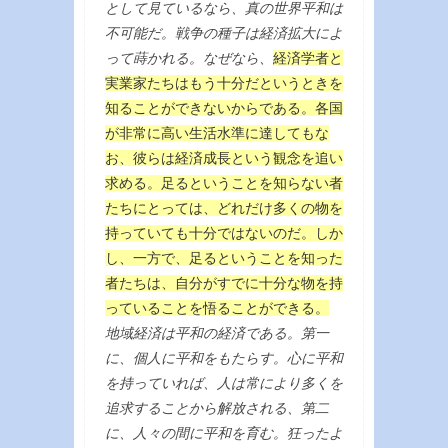
として見ているなら、真の世界平和は
不可能だ。戦争の種子は経済拡大によ
って蒔かれる。なぜなら、
経済学者と
実業家たちはもう十分だというときを
知ることができないからである。各国
が非常に高い生活水準に達してもな
お、彼らは経済成長という観念を追い
求める。足るということを知らない者
たちにとっては、どれだけ多くの物を
持っていても十分ではないのだ。しか
し、一方で、足るということを知った
者たちは、自分がすでに十分な物を持
っていることを悟ることができる。
地域経済は平和の経済である。第一
に、個人に平和をもたらす。心に平和
を持っていれば、人は常により多くを
追求することから解放される、第二
に、人々の間に平和を育む。狂ったよ