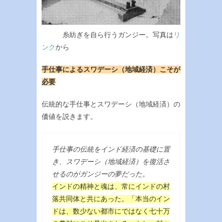
糸紡ぎを自ら行うガンジー。写真は
リ
ンク
から
手仕事によるスワデーシ（地域経済）こそが
必要
伝統的な手仕事とスワデーシ（地域経済）の
価値を説きます。
手仕事の伝統をインド経済の基礎に置
き、スワデーシ（地域経済）を復活さ
せるのがガンジーの夢だった。
インドの精神と魂は、常にインドの村
落共同体と共にあった。「本当のイン
ドは、数少ない都市にではなく七十万