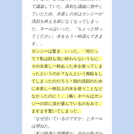
て議論していた。真剣な議論に熱中し
ていたため、水差しの水はガンジーが
洗顔を終える前になくなってしまっ
た。ネールはいった。「ちょっと待っ
てください。水をもう一杯汲んできま
す。」
ガンジーは驚き、いった。「何だっ
て？私は顔も洗い終わらないうちに、
その水差し一杯あった水を使ってしま
ったというのか？なんという無駄をし
てしまったのだろう！朝の洗顔のため
に水差し一杯以上の水を使うことなど
なかったのに！」（略）ネールはガン
ジーの目に涙が滲んでいるのをみて、
ますます驚いてしまった。
「なぜ泣いているのですか」とネール
は尋ねた。
「私は軽率な浪費家だ。自分が恥ずか