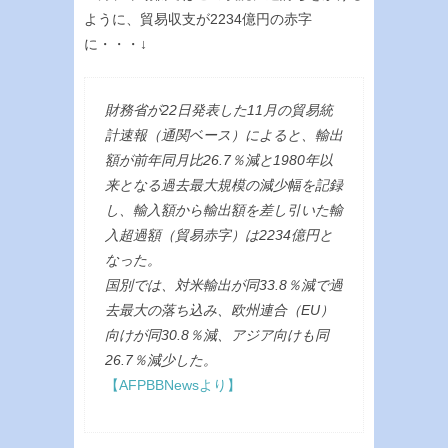
ように、貿易収支が2234億円の赤字
に・・・↓
財務省が22日発表した11月の貿易統
計速報（通関ベース）によると、輸出
額が前年同月比26.7％減と1980年以
来となる過去最大規模の減少幅を記録
し、輸入額から輸出額を差し引いた輸
入超過額（貿易赤字）は2234億円と
なった。
国別では、対米輸出が同33.8％減で過
去最大の落ち込み、欧州連合（EU）
向けが同30.8％減、アジア向けも同
26.7％減少した。
【AFPBBNewsより】