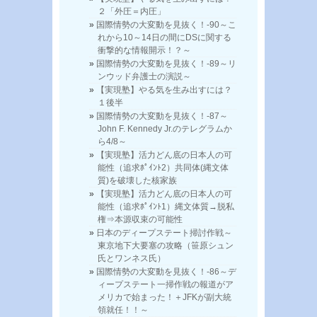
２「外圧＝内圧」
国際情勢の大変動を見抜く！-90～こ
れから10～14日の間にDSに関する
衝撃的な情報開示！？～
国際情勢の大変動を見抜く！-89～リ
ンウッド弁護士の演説～
【実現塾】やる気を生み出すには？
１後半
国際情勢の大変動を見抜く！-87～
John F. Kennedy Jr.のテレグラムか
ら4/8～
【実現塾】活力どん底の日本人の可
能性（追求ﾎﾟｲﾝﾄ2）共同体(縄文体
質)を破壊した核家族
【実現塾】活力どん底の日本人の可
能性（追求ﾎﾟｲﾝﾄ1）縄文体質→脱私
権⇒本源収束の可能性
日本のディープステート掃討作戦～
東京地下大要塞の攻略（笹原シュン
氏とワンネス氏）
国際情勢の大変動を見抜く！-86～デ
ィープステート一掃作戦の報道がア
メリカで始まった！＋JFKが副大統
領就任！！～