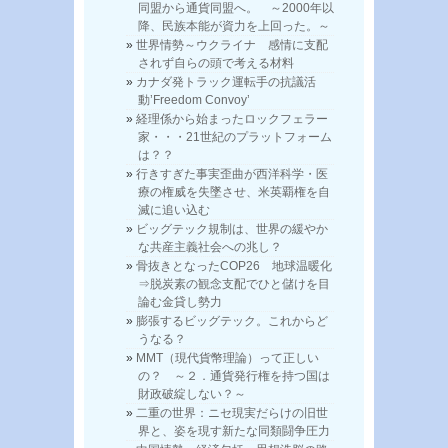
同盟から通貨同盟へ。 ～2000年以
降、民族本能が資力を上回った。～
世界情勢～ウクライナ 感情に支配
されず自らの頭で考える材料
カナダ発トラック運転手の抗議活
動’Freedom Convoy’
経理係から始まったロックフェラー
家・・・21世紀のプラットフォーム
は？？
行きすぎた事実歪曲が西洋科学・医
療の権威を失墜させ、米英覇権を自
滅に追い込む
ビッグテック規制は、世界の緩やか
な共産主義社会への兆し？
骨抜きとなったCOP26 地球温暖化
⇒脱炭素の観念支配でひと儲けを目
論む金貸し勢力
膨張するビッグテック。これからど
うなる？
MMT（現代貨幣理論）って正しい
の？ ～２．通貨発行権を持つ国は
財政破綻しない？～
二重の世界：ニセ現実だらけの旧世
界と、姿を現す新たな同類闘争圧力