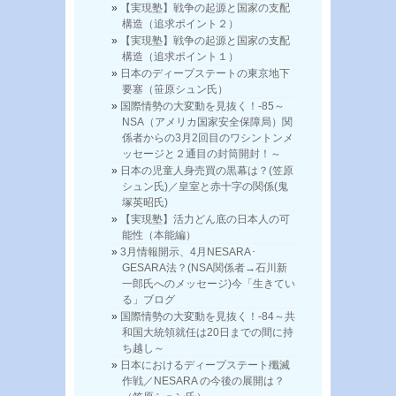
【実現塾】戦争の起源と国家の支配
構造（追求ポイント２）
【実現塾】戦争の起源と国家の支配
構造（追求ポイント１）
日本のディープステートの東京地下
要塞（笹原シュン氏）
国際情勢の大変動を見抜く！-85～
NSA（アメリカ国家安全保障局）関
係者からの3月2回目のワシントンメ
ッセージと２通目の封筒開封！～
日本の児童人身売買の黒幕は？(笠原
シュン氏)／皇室と赤十字の関係(鬼
塚英昭氏)
【実現塾】活力どん底の日本人の可
能性（本能編）
3月情報開示、4月NESARA･
GESARA法？(NSA関係者→石川新
一郎氏へのメッセージ)今「生きてい
る」ブログ
国際情勢の大変動を見抜く！-84～共
和国大統領就任は20日までの間に持
ち越し～
日本におけるディープステート殲滅
作戦／NESARA の今後の展開は？