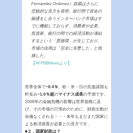
Fernandez Ordonez）総裁はさらに
悲観的な見方を表明。銀行間で資金の
融通をし合うインターバンク市場はす
でに機能しておらず、消費者や企業、
投資家、銀行の間での経済活動が凍結
するという「悪循環」が生じており、
市場の信用は「完全に失墜した」と指
摘した。
【AFPBBNewsより】
世界全体で
−0.4％
、欧・米・日の先進諸国も
軒並み
−1.0％超
の
マイナス成長
の予測です。
2008年の金融危機の影響は世界規模に及
び、その市場の穴埋めのために、財政出動が
余儀なくされる・・・来年もまだまだ国家に
よる救済措置が必要との見方です。
■２．国家財政は？