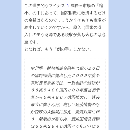
この世界的なマイナス
成長＝市場の「縮
小」の中にあって、国家財政に救済するだけ
の余裕はあるのでしょうか？そもそも市場が
縮小していくのですから、歳入（国家の収
入）の主な財源である税収が落ち込むのは必
至です。
となれば、もう「例の手」しかない。
中川昭一財務相兼金融担当相が２０日
の臨時閣議に提出した２００９年度予
算財務省原案では、一般会計の総額が
８８兆５４８０億円と０８年度当初予
算から５兆４８６７億円拡大し、過去
最大に膨らんだ。厳しい経済情勢のな
か税収の大幅減に加え、景気対策に伴
う一般歳出が膨らみ、新規国債発行額
は３３兆２９４０億円と４年ぶりに３