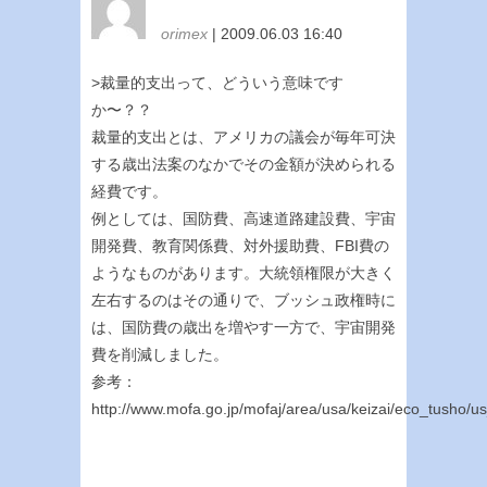
orimex
| 2009.06.03 16:40
>裁量的支出って、どういう意味です
か〜？？
裁量的支出とは、アメリカの議会が毎年可決
する歳出法案のなかでその金額が決められる
経費です。
例としては、国防費、高速道路建設費、宇宙
開発費、教育関係費、対外援助費、FBI費の
ようなものがあります。大統領権限が大きく
左右するのはその通りで、ブッシュ政権時に
は、国防費の歳出を増やす一方で、宇宙開発
費を削減しました。
参考：
http://www.mofa.go.jp/mofaj/area/usa/keizai/eco_tusho/u