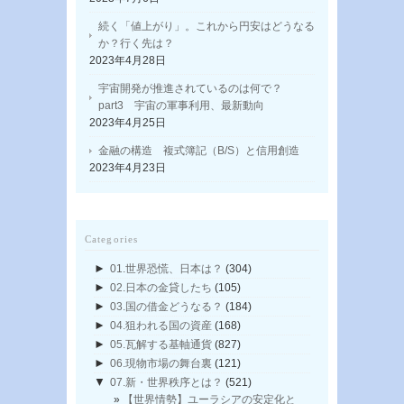
続く「値上がり」。これから円安はどうなる
か？行く先は？
2023年4月28日
宇宙開発が推進されているのは何で？
part3 宇宙の軍事利用、最新動向
2023年4月25日
金融の構造 複式簿記（B/S）と信用創造
2023年4月23日
Categories
►
01.世界恐慌、日本は？
(304)
►
02.日本の金貸したち
(105)
►
03.国の借金どうなる？
(184)
►
04.狙われる国の資産
(168)
►
05.瓦解する基軸通貨
(827)
►
06.現物市場の舞台裏
(121)
▼
07.新・世界秩序とは？
(521)
【世界情勢】ユーラシアの安定化と