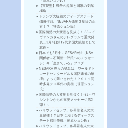
（笠原シュン氏）
【実現塾】戦争の起源と国家の支配
構造
トランプ大統領のディープステート
殲滅作戦。NESARA 発動３度目の正
直！？（笹原シュン氏）
国際情勢の大変動を見抜く！-83～イ
ヴァンカさんのテレグラムで重大発
表…3月4日第19代米国大統領として
就任～
日本でも3月中にGESARA法（NSA
関係者→石川新一郎氏へのメッセー
ジ）今「生きている」ブログ
NESARA 導入の試みは、ワールドト
レードセンタービル＆国防総省の破
壊によって阻止された！？９１１同
時多発テロ事件の真相（笹原シュン
氏）
国際情勢の大変動を見抜く！-82～ワ
シントンからの重要メッセージ第2
弾！～
ハリウッドセレブ、各界著名人の大
量逮捕！？日本におけるディープス
テート掃討作戦（笹原シュン氏）
ハリウッドセレブ、各界著名人の大