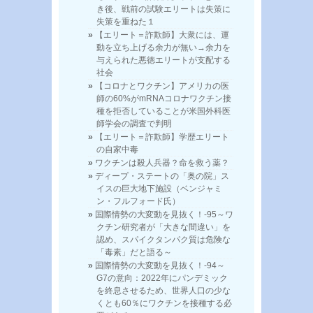
き後、戦前の試験エリートは失策に
失策を重ねた１
【エリート＝詐欺師】大衆には、運
動を立ち上げる余力が無い→余力を
与えられた悪徳エリートが支配する
社会
【コロナとワクチン】アメリカの医
師の60%がmRNAコロナワクチン接
種を拒否していることが米国外科医
師学会の調査で判明
【エリート＝詐欺師】学歴エリート
の自家中毒
ワクチンは殺人兵器？命を救う薬？
ディープ・ステートの「奥の院」ス
イスの巨大地下施設（ベンジャミ
ン・フルフォード氏）
国際情勢の大変動を見抜く！-95～ワ
クチン研究者が「大きな間違い」を
認め、スパイクタンパク質は危険な
「毒素」だと語る～
国際情勢の大変動を見抜く！-94～
G7の意向：2022年にパンデミック
を終息させるため、世界人口の少な
くとも60％にワクチンを接種する必