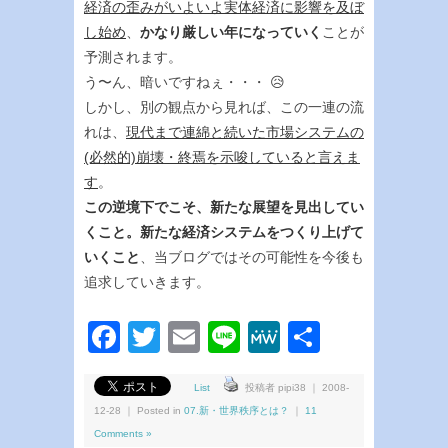
経済の歪みがいよいよ実体経済に影響を及ぼ
し始め
、
かなり厳しい年になっていく
ことが
予測されます。
う〜ん、暗いですねぇ・・・ 😥
しかし、別の観点から見れば、この一連の流
れは、
現代まで連綿と続いた市場システムの
(必然的)崩壊・終焉を示唆していると言えま
す
。
この逆境下でこそ、新たな展望を見出してい
くこと。新たな経済システムをつくり上げて
いくこと
、当ブログではその可能性を今後も
追求していきます。
Facebook
Twitter
Email
Line
MeWe
共
有
List
投稿者 pipi38 ｜ 2008-
12-28 ｜ Posted in
07.新・世界秩序とは？
｜
11
Comments »