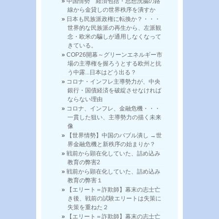
中国情勢 経済包括・思想洗脳の路
線から金貸しの世界秩序を潰すか
日本も民族派政権に転換か？・・・
世界的な民族派の再生から、左派観
念・欧米の騙しが通用しなくなって
きている。
COP26開幕～グリーンエネルギー市
場の主導権を握ろうとする欧州と抗
う中露...日本はどう出る？
コロナ・インフレ主導勢力が、中央
銀行・国債経済を破綻させなければ
ならない理由
コロナ、インフレ、金融危機・・・
一貫した狙い、主導勢力の描く未来
像
【世界情勢】中国のバブル潰し →世
界金融危機と新秩序の始まりか？
戦前から顕在化していた、詰め込み
教育の弊害2
戦前から顕在化していた、詰め込み
教育の弊害１
【エリート＝詐欺師】幕末の志士亡
き後、戦前の試験エリートは失策に
失策を重ねた２
【エリート＝詐欺師】幕末の志士亡