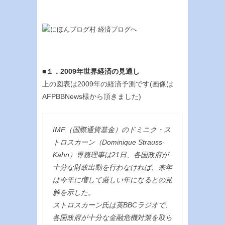
■１．2009年世界経済の見通し
上の図表は2009年の経済予測です(画像は
AFPBBNews様から頂きました)
IMF（国際通貨基金）のドミニク・ス
トロスカーン（Dominique Strauss-
Kahn）専務理事は21日、各国政府が
十分な財政出動を行わなければ、来年
は今年に増して厳しい年になるとの見
解を示した。
ストロスカーン氏は英BBCラジオで、
各国政府が十分な金融危機対策を取ら