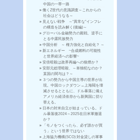
中国の一帯一路
働くZ世代の意識調査～これからの
社会はどうなる～
見えない戦争 ～“異常な”インフレ
の構造を読み解く(後編)～
グローバル金融勢力の殿戦、逆手に
とる中露民族勢力
中国分析 ～ 権力強化と自給化？ ～
新エネルギー ~合成燃料の可能性
と世界経済への影響~
安倍暗殺は政界再編への狼煙か？
安部元総理暗殺、～単独犯なのか？
某国の関与は？～
３つの勢力から中国主導の世界が出
現。中国ロックダウン→上海閥を壊
滅させるとともに、ドル暴落に備え
アメリカ経済依存から新興国に切り
替える。
日本の対米自立が始まっている。ド
ル暴落後2024～2025在日米軍撤退
か？
「モノをつくったら、必ず誰かが買
う」という世界ではない
上海協力機構(SCO):対金貸しの軍事