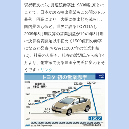
貿易収支の
2ヶ月連続赤字は1980年以来
との
ことで、日本が誇る輸出産業もこの間のドル
暴落→円高により、大幅に輸出額を減らし、
国内景気も低迷。世界に誇るTOYOTAも
2009年3月期決算の営業損益が1941年3月期
の決算発表開始以来初めて1500億円の赤字
になると発表(ちなみに2007年の営業利益
は)。社長の人事も、現在の渡辺氏から来年4
月より、創業家である豊田章男氏に変わるそ
うです：
リンク