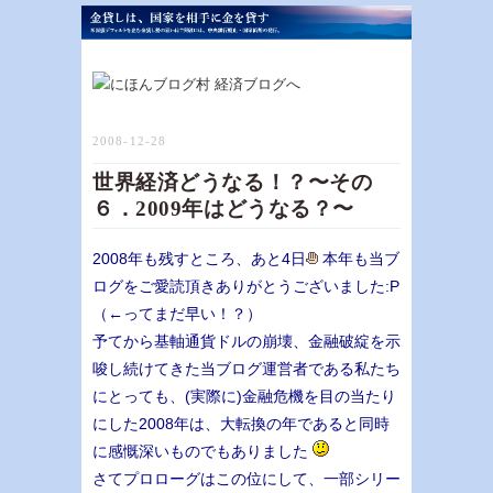
2008-12-28
世界経済どうなる！？〜その
６．2009年はどうなる？〜
2008年も残すところ、あと4日
本年も当ブ
ログをご愛読頂きありがとうございました:P
（←ってまだ早い！？）
予てから基軸通貨ドルの崩壊、金融破綻を示
唆し続けてきた当ブログ運営者である私たち
にとっても、(実際に)金融危機を目の当たり
にした2008年は、大転換の年であると同時
に感慨深いものでもありました
さてプロローグはこの位にして、一部シリー