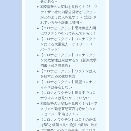
要がある～
国際情勢の大変動を見抜く！-93～フ
ァイザー社の内部告発者がワクチン
がどのように人を殺すように設計さ
れているかを詳細に説明～
【コロナとワクチン】思考停止人間
はワクチンを打って死んでもらう！
【コロナとワクチン】コロナワクチ
ンによる大量殺人（ゲイリー・D・
バーネット）
【コロナとワクチン】コロナワクチ
ンの危険性は永続する２（新潟大学
岡田正彦名誉教授）
【コロナとワクチン】ワクチンは人
を殺すための生物兵器
【コロナとワクチン】新型コロナウ
ィルスは存在しない
【コロナとワクチン】世界中でコロ
ナウィルスは見つかっていない
国際情勢の大変動を見抜く！-91～ア
メリカの緊急事態宣言はQからのメ
ッセージ…準備せよ！～
【コロナとワクチン】コロナの正体
は5Gと細菌⇒抗生物質で簡単に治る
【実現塾】やる気を生み出すには？