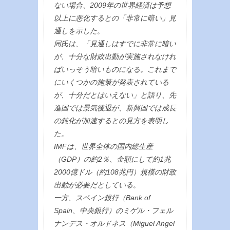
ない場合、2009年の世界経済は予想
以上に悪化するとの「非常に暗い」見
通しを示した。
同氏は、「見通しはすでに非常に暗い
が、十分な財政出動が実施されなけれ
ばいっそう暗いものになる。これまで
にいくつかの施策が発表されている
が、十分だとはいえない」と語り、先
進国では景気後退が、新興国では成長
の鈍化が加速するとの見方を表明し
た。
IMFは、世界全体の国内総生産
（GDP）の約2％、金額にして約1兆
2000億ドル（約108兆円）規模の財政
出動が必要だとしている。
一方、スペイン銀行（Bank of
Spain、中央銀行）のミゲル・フェル
ナンデス・オルドネス（Miguel Angel