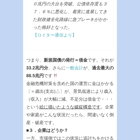
０兆円の大台を突破。公債依存度も３
７．６％に悪化し、着実に進展してき
た財政健全化路線に急ブレーキがかか
った格好となった。
【ロイター通信より】
つまり、
新規国債の発行＝借金
です。それが
33.2兆円分
、さらに
一般会計
が、
過去最大の
88.5兆円
です
金融危機対策を含めた国の運営に金はかかる
〔＝歳出(支出)△〕が、景気低迷により歳入
（収入）が大幅に減、不足分は借金で・・・
という
絵に描いたような破綻構造です
。企業
や家庭がこんな状況だったら、間違いなく倒
産・破産です。
■３．企業はどうか？
一方、市場側ではこの状況に追討ちをかける