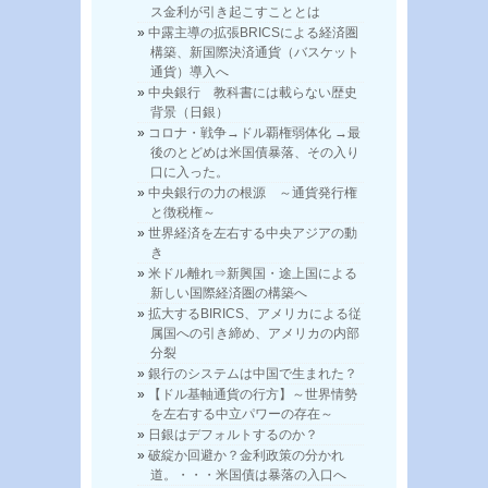
ス金利が引き起こすこととは
中露主導の拡張BRICSによる経済圏
構築、新国際決済通貨（バスケット
通貨）導入へ
中央銀行 教科書には載らない歴史
背景（日銀）
コロナ・戦争→ドル覇権弱体化 →最
後のとどめは米国債暴落、その入り
口に入った。
中央銀行の力の根源 ～通貨発行権
と徴税権～
世界経済を左右する中央アジアの動
き
米ドル離れ⇒新興国・途上国による
新しい国際経済圏の構築へ
拡大するBIRICS、アメリカによる従
属国への引き締め、アメリカの内部
分裂
銀行のシステムは中国で生まれた？
【ドル基軸通貨の行方】～世界情勢
を左右する中立パワーの存在～
日銀はデフォルトするのか？
破綻か回避か？金利政策の分かれ
道。・・・米国債は暴落の入口へ