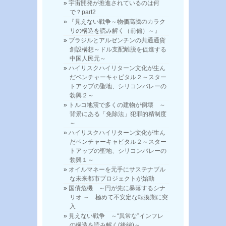
宇宙開発が推進されているのは何
で？part2
『見えない戦争～物価高騰のカラク
リの構造を読み解く（前偏）～』
ブラジルとアルゼンチンの共通通貨
創設構想～ドル支配離脱を促進する
中国人民元～
ハイリスクハイリターン文化が生ん
だベンチャーキャピタル２～スター
トアップの聖地、シリコンバレーの
勃興２～
トルコ地震で多くの建物が倒壊 ～
背景にある「免除法」犯罪的精制度
～
ハイリスクハイリターン文化が生ん
だベンチャーキャピタル２～スター
トアップの聖地、シリコンバレーの
勃興１～
オイルマネーを元手にサステナブル
な未来都市プロジェクトが始動
国債危機 ～円が先に暴落するシナ
リオ ～ 極めて不安定な転換期に突
入
見えない戦争 ～“異常な”インフレ
の構造を読み解く(後編)～