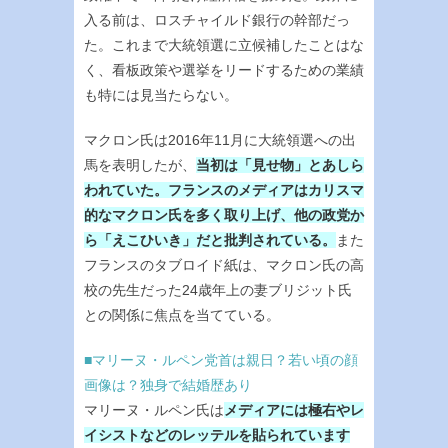
入る前は、ロスチャイルド銀行の幹部だっ
た。これまで大統領選に立候補したことはな
く、看板政策や選挙をリードするための業績
も特には見当たらない。
マクロン氏は2016年11月に大統領選への出
馬を表明したが、
当初は「見せ物」とあしら
われていた。フランスのメディアはカリスマ
的なマクロン氏を多く取り上げ、他の政党か
ら「えこひいき」だと批判されている。
また
フランスのタブロイド紙は、マクロン氏の高
校の先生だった24歳年上の妻ブリジット氏
との関係に焦点を当てている。
■マリーヌ・ルペン党首は親日？若い頃の顔
画像は？独身で結婚歴あり
マリーヌ・ルペン氏は
メディアには極右やレ
イシストなどのレッテルを貼られています