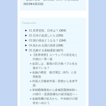
2023年4月23日
Categories
►
01.世界恐慌、日本は？
(304)
►
02.日本の金貸したち
(105)
►
03.国の借金どうなる？
(184)
►
04.狙われる国の資産
(168)
▼
05.瓦解する基軸通貨
(827)
【世界情勢】ユーラシアの安定化と
中国の一帯一路
金貸しは、最後の巨大株バブル化を
進めている？
金融の構造 複式簿記（B/S）と信
用創造
外国人労働者市場～実態から未来予
測
単独覇権構造から多極型覇権体制へ
の移行～資源国優位の経済協定へ～
金融危機の拡大から、中央銀行の国
有化へ向かう