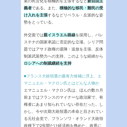
業の民営化を積極的を主張するなど
新自由主
義者
である。また、
積極的な移民・難民の受
け入れを主張
するなどリベラル・左派的な姿
勢をとっている。
外交面では
親イスラエル路線
を採用し、パレ
スチナの国家承認に否定的な立場。シリア問
題ではアサド政権の退陣・追放を主張、反体
制派武装勢力への支持。このような経緯から
ロシアへの制裁継続を支持
■フランス大統領選の最有力候補に浮上、エ
マニュエル・マクロン氏とはどんな人物か
エマニュエル・マクロン氏は、ほんの数カ月
前まではフランスのマイナーな政治家で、有
権者にあまり知られていない存在だった。し
かし、今や次期大統領選の本命と目されてい
る元社会党で、フランソワ・オランド大統領
政権下で2年間だけ経済相を務めた。政界に