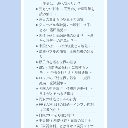
下半身は、BRICS入りか？
見えない戦争 ～不整合な金融政策を
読み解く～
注目の集まる小型原子力発電
グローバル金融勢力の殿戦、逆手に
とる中露民族勢力
国債下落と金融危機の始まり ～新
たな秩序への序章か？～
中国分析 ～ 権力強化と自給化？ ～
緩和バブルの崩壊、金融危機の始ま
り
原子力を巡る世界の動き
BIS（国際決済銀行）に関するメ
モ ～ 中央銀行と金と基軸通貨 ～
ロシアの「対世界」戦争 ～資源・
経済・認識闘争～
各国の中央銀行 債務超過事例 ～
日本がとるべき選択は～
円安の構造とドルの行方
FRBの利上げの目的～インフレ抑制
は二義的か？
日銀のB/Sと収益分析１
中央銀行 基礎構造と日銀の禁じ手
「実質金利」とは何か？実質マイナ