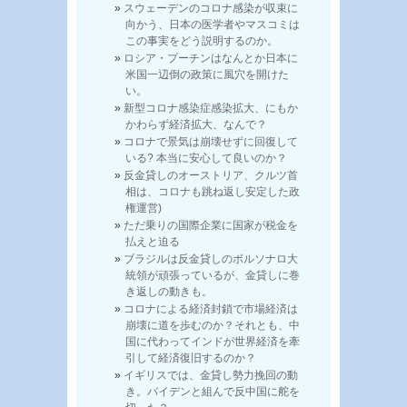
スウェーデンのコロナ感染が収束に
向かう、日本の医学者やマスコミは
この事実をどう説明するのか。
ロシア・プーチンはなんとか日本に
米国一辺倒の政策に風穴を開けた
い。
新型コロナ感染症感染拡大、にもか
かわらず経済拡大、なんで？
コロナで景気は崩壊せずに回復して
いる? 本当に安心して良いのか？
反金貸しのオーストリア、クルツ首
相は、コロナも跳ね返し安定した政
権運営)
ただ乗りの国際企業に国家が税金を
払えと迫る
ブラジルは反金貸しのボルソナロ大
統領が頑張っているが、金貸しに巻
き返しの動きも。
コロナによる経済封鎖で市場経済は
崩壊に道を歩むのか？それとも、中
国に代わってインドが世界経済を牽
引して経済復旧するのか？
イギリスでは、金貸し勢力挽回の動
き。バイデンと組んで反中国に舵を