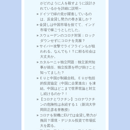
がどのように人を殺すように設計さ
れているかを詳細に説明～
ドイツで緑の党が躍進しているの
は、反金貸し勢力の巻き返しか？
金貸しは中国市場を捨てて、インド
市場で稼ごうとしだした。
スウェーデンのコロナ対策：ロック
ダウンせずにコロナを克服？
サイバー攻撃でライフラインもが狙
われる。なんでもＩＴに頼る社会は
大丈夫か。
カタルーニャ独立問題：独立派州知
事が就任、独立投票を呼び掛けこと
知ってました？
ＥＵと中国が制裁合戦。ＥＵが包括
的投資協定（中国に企業進出）を凍
結。中国はどこまで世界世論と対立
し続けるのか？！
【コロナとワクチン】コロナワクチ
ンの危険性は永続する１（新潟大学
岡田正彦名誉教授）
コロナを契機にEUでは金貸し勢力が
挽回？環境・デジタル投資で市場拡
大を図る。