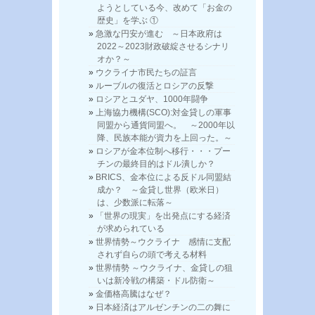
ようとしている今、改めて「お金の
歴史」を学ぶ ①
急激な円安が進む ～日本政府は
2022～2023財政破綻させるシナリ
オか？～
ウクライナ市民たちの証言
ルーブルの復活とロシアの反撃
ロシアとユダヤ、1000年闘争
上海協力機構(SCO):対金貸しの軍事
同盟から通貨同盟へ。 ～2000年以
降、民族本能が資力を上回った。～
ロシアが金本位制へ移行・・・プー
チンの最終目的はドル潰しか？
BRICS、金本位による反ドル同盟結
成か？ ～金貸し世界（欧米日）
は、少数派に転落～
「世界の現実」を出発点にする経済
が求められている
世界情勢～ウクライナ 感情に支配
されず自らの頭で考える材料
世界情勢 ～ウクライナ、金貸しの狙
いは新冷戦の構築・ドル防衛～
金価格高騰はなぜ？
日本経済はアルゼンチンの二の舞に