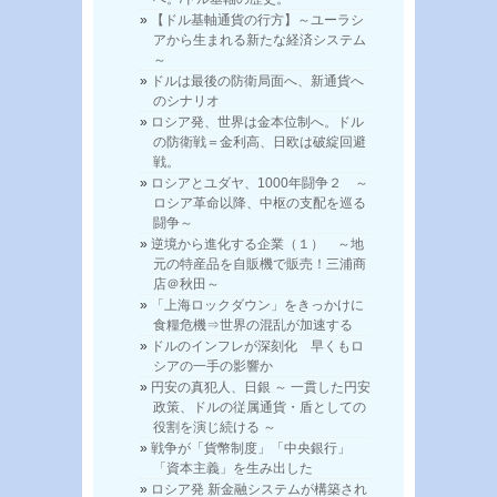
【ドル基軸通貨の行方】～ユーラシ
アから生まれる新たな経済システム
～
ドルは最後の防衛局面へ、新通貨へ
のシナリオ
ロシア発、世界は金本位制へ。ドル
の防衛戦＝金利高、日欧は破綻回避
戦。
ロシアとユダヤ、1000年闘争２ ～
ロシア革命以降、中枢の支配を巡る
闘争～
逆境から進化する企業（１） ～地
元の特産品を自販機で販売！三浦商
店＠秋田～
「上海ロックダウン」をきっかけに
食糧危機⇒世界の混乱が加速する
ドルのインフレが深刻化 早くもロ
シアの一手の影響か
円安の真犯人、日銀 ～ 一貫した円安
政策、ドルの従属通貨・盾としての
役割を演じ続ける ～
戦争が「貨幣制度」「中央銀行」
「資本主義」を生み出した
ロシア発 新金融システムが構築され