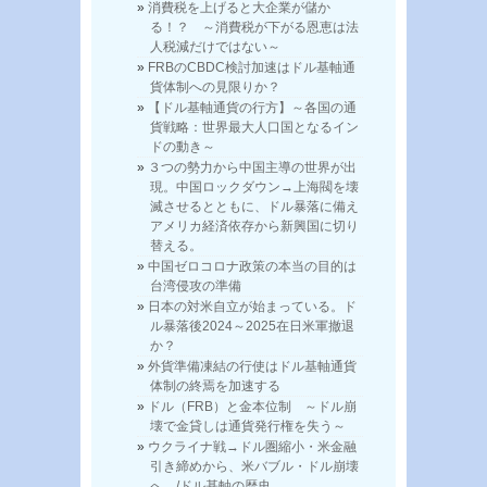
消費税を上げると大企業が儲か
る！？ ～消費税が下がる恩恵は法
人税減だけではない～
FRBのCBDC検討加速はドル基軸通
貨体制への見限りか？
【ドル基軸通貨の行方】～各国の通
貨戦略：世界最大人口国となるイン
ドの動き～
３つの勢力から中国主導の世界が出
現。中国ロックダウン→上海閥を壊
滅させるとともに、ドル暴落に備え
アメリカ経済依存から新興国に切り
替える。
中国ゼロコロナ政策の本当の目的は
台湾侵攻の準備
日本の対米自立が始まっている。ド
ル暴落後2024～2025在日米軍撤退
か？
外貨準備凍結の行使はドル基軸通貨
体制の終焉を加速する
ドル（FRB）と金本位制 ～ドル崩
壊で金貸しは通貨発行権を失う～
ウクライナ戦→ドル圏縮小・米金融
引き締めから、米バブル・ドル崩壊
へ。/ドル基軸の歴史。