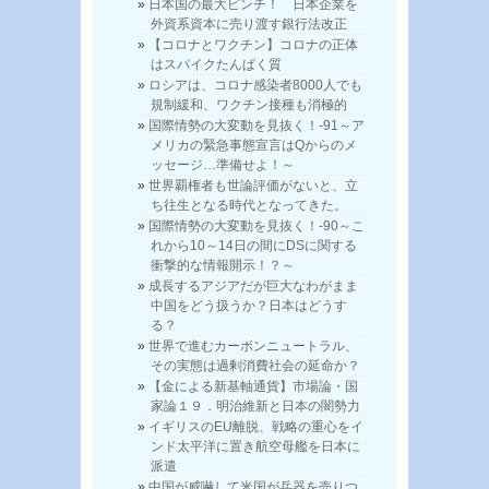
日本国の最大ピンチ！ 日本企業を
外資系資本に売り渡す銀行法改正
【コロナとワクチン】コロナの正体
はスパイクたんぱく質
ロシアは、コロナ感染者8000人でも
規制緩和、ワクチン接種も消極的
国際情勢の大変動を見抜く！-91～ア
メリカの緊急事態宣言はQからのメ
ッセージ…準備せよ！～
世界覇権者も世論評価がないと、立
ち往生となる時代となってきた。
国際情勢の大変動を見抜く！-90～こ
れから10～14日の間にDSに関する
衝撃的な情報開示！？～
成長するアジアだが巨大なわがまま
中国をどう扱うか？日本はどうす
る？
世界で進むカーボンニュートラル、
その実態は過剰消費社会の延命か？
【金による新基軸通貨】市場論・国
家論１９．明治維新と日本の闇勢力
イギリスのEU離脱、戦略の重心をイ
ンド太平洋に置き航空母艦を日本に
派遣
中国が威嚇して米国が兵器を売りつ