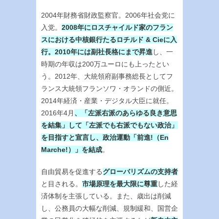
2004年財務省財政監察官。2006年社会党に
入党。
2008年にロスチャイルド家のフラン
スにおける中核銀行たるロチルド & Cieに入
行。2010年には副社長格にまで昇進
し、一
時期の年収は200万ユーロにも上ったとい
う。2012年、大統領府副事務総長としてフ
ランス大統領フランソワ・オランドの側近。
2014年経済・産業・デジタル大臣に就任。
2016年4月
、「左派右派のあらゆる良き意思
を結集」して「左派でも右派でもない政治」
を目指すと宣言し、政治運動「前進!（En
Marche!）」を結成
。
自由貿易を促進する
グローバリズムの支持者
と目される。
市場原理を最大限に尊重
した経
済体制を主張している。また、歳出は削減
し、公務員の大幅な削減、規制緩和、国営企