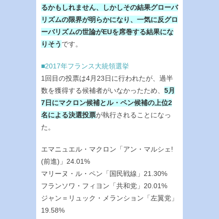
るかもしれません、しかしその結果グローバ
リズムの限界が明らかになり、一気に反グロ
ーバリズムの世論がEUを席巻する結果にな
りそう
です。
■2017年フランス大統領選挙
1回目の投票は4月23日に行われたが、過半
数を獲得する候補者がいなかったため、
5月
7日にマクロン候補とル・ペン候補の上位2
名による決選投票
が執行されることになっ
た。
エマニュエル・マクロン「アン・マルシェ!
(前進)」24.01%
マリーヌ・ル・ペン「国民戦線」21.30%
フランソワ・フィヨン「共和党」20.01%
ジャン＝リュック・メランション「左翼党」
19.58%