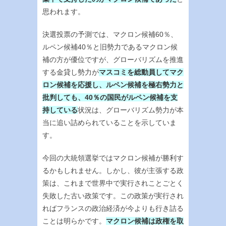
思われます。
決選投票の予測では、マクロン候補60％、
ルペン候補40％と旧勢力であるマクロン候
補の方が優位ですが、グローバリズムを推進
する金貸し勢力が
マスコミを総動員してマク
ロン候補を応援し、ルペン候補を極右勢力と
批判しても、40％の国民がルペン候補を支
持している
状況は、グローバリズム勢力が本
当に追い詰められていることを示していま
す。
今回の大統領選挙ではマクロン候補が勝利す
るかもしれません。しかし、彼が主張する政
策は、これまで世界中で実行されことごとく
失敗した古い政策です。この政策が実行され
ればフランスの政治経済が今よりも行き詰る
ことは明らかです。
マクロン候補は政権を取