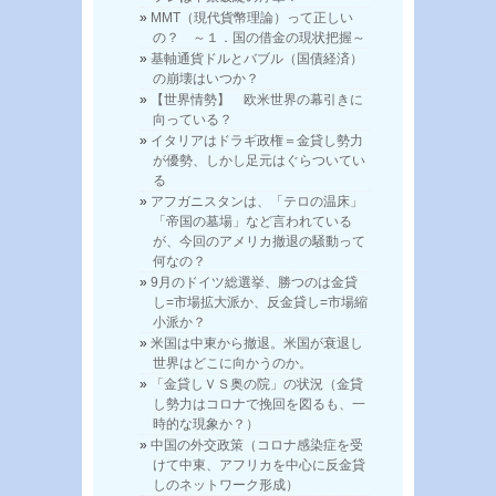
MMT（現代貨幣理論）って正しい
の？ ～１．国の借金の現状把握～
基軸通貨ドルとバブル（国債経済）
の崩壊はいつか？
【世界情勢】 欧米世界の幕引きに
向っている？
イタリアはドラギ政権＝金貸し勢力
が優勢、しかし足元はぐらついてい
る
アフガニスタンは、「テロの温床」
「帝国の墓場」など言われている
が、今回のアメリカ撤退の騒動って
何なの？
9月のドイツ総選挙、勝つのは金貸
し=市場拡大派か、反金貸し=市場縮
小派か？
米国は中東から撤退。米国が衰退し
世界はどこに向かうのか。
「金貸しＶＳ奥の院」の状況（金貸
し勢力はコロナで挽回を図るも、一
時的な現象か？）
中国の外交政策（コロナ感染症を受
けて中東、アフリカを中心に反金貸
しのネットワーク形成）