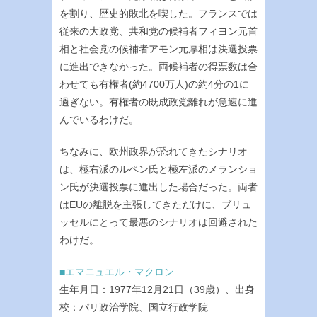
を割り、歴史的敗北を喫した。フランスでは
従来の大政党、共和党の候補者フィヨン元首
相と社会党の候補者アモン元厚相は決選投票
に進出できなかった。両候補者の得票数は合
わせても有権者(約4700万人)の約4分の1に
過ぎない。有権者の既成政党離れが急速に進
んでいるわけだ。
ちなみに、欧州政界が恐れてきたシナリオ
は、極右派のルペン氏と極左派のメランショ
ン氏が決選投票に進出した場合だった。両者
はEUの離脱を主張してきただけに、ブリュ
ッセルにとって最悪のシナリオは回避された
わけだ。
■エマニュエル・マクロン
生年月日：1977年12月21日（39歳）、出身
校：パリ政治学院、国立行政学院