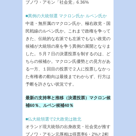
ブノワ・アモン「社会党」6.36%
■異例の大統領選 マクロン氏か ルペン氏か
中道・無所属のマクロン氏か、極右政党・国
民戦線のルペン氏か。これまで政権を争って
きた、伝統的な右派でも左派でもない政党の
候補が大統領の座を争う異例の展開となりま
した。５月７日の決選投票を制するのは、ど
ちらの候補か。マクロン氏優勢との見方があ
る一方、１回目の投票で２人に投票しなかっ
た有権者の動向は最後までわからず、行方は
予断を許さない状況です。
最新の支持率と推移（決選投票）マクロン候
補60％、ルペン候補40％
■仏大統領選で2大政党は敗北
オランド現大統領の出身政党・社会党が推す
ブノワ・アモン元厚相は得票率6・2%と2桁