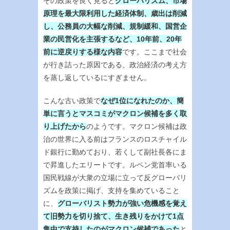
その政策を良く見ると
グローバリズム、市場
原理を最大限利用した経済体制、歳出は削減
し、公務員の大幅な削減、規制緩和、国営企
業の民営化を主張するなど、10年前、20年
前に逆戻りする様な内容
です。ここまで社会
が行き詰った原因である、政治経済の考え方
を蒸し返しているにすぎません。
こんな古い政策で
なぜ1位になれたのか、簡
単に言うとマスコミがマクロン候補を多く取
り上げたから
のようです。マクロン候補は政
治の世界に入る前はフランスのロスチャイル
ド銀行に勤めており、若くして副社長各にま
で昇進したエリートです。ルペン党首率いる
国民戦線が大衆の立場に立って反グローバリ
ズムを政策に掲げ、支持を集めていること
に、
グローバリスト勢力が強い危機感を覚え
て旧勢力を切り捨て、生き残りをかけて1点
集中で支持したのがマクロン候補であった
と