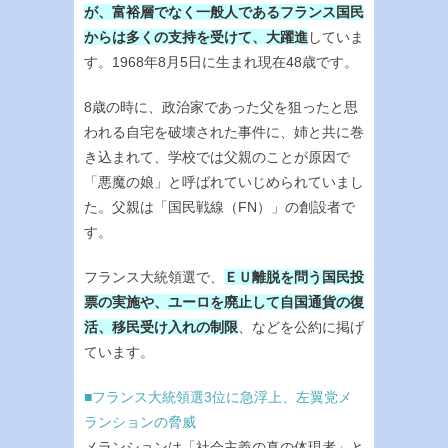
が、富裕層でなく一般人であるフランス国民
からは多くの支持を受けて、大躍進
していま
す。1968年8月5日に生まれ現在48歳です。
8歳の時に、政治家であった父を狙ったと思
われる自宅を破壊された事件に、姉と共に巻
き込まれて、学校では父親のことが原因で
「悪魔の娘」と呼ばれていじめられていまし
た。父親は「国民戦線（FN）」の創設者で
す。
フランス大統領選で、
ＥＵ離脱を問う国民投
票の実施や、ユーロを廃止して自国通貨の復
活、移民受け入れの制限
、などを公約に掲げ
ています。
■フランス大統領選3位に急浮上、左翼党メ
ランションの脅威
メランションは「社会主義の真の体現者」と