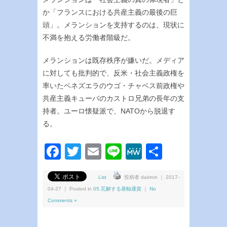
か「フランスにおける共産主義の最後の巨
頭」。メランションを支持するのは、現状に
不満を抱える労働者階級だ。
メランションは既存秩序が嫌いだ。メディア
に対しても批判的で、反米・社会主義政権を
率いたベネズエラのウゴ・チャベス前政権や
共産主義キューバのカストロ兄弟の長年の支
持者。ユーロ懐疑派で、NATOから脱退す
る。
Facebook
Twitter
Email
Line
MeWe
共
有
List
投稿者 dairinin ｜ 2017-
04-27 ｜ Posted in
05.瓦解する基軸通貨
｜
No
Comments »