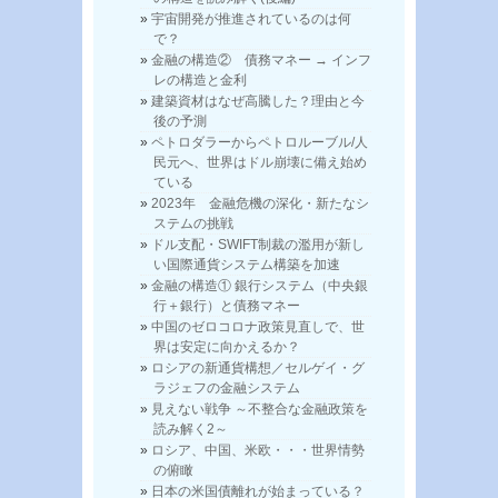
宇宙開発が推進されているのは何
で？
金融の構造② 債務マネー → インフ
レの構造と金利
建築資材はなぜ高騰した？理由と今
後の予測
ペトロダラーからペトロルーブル/人
民元へ、世界はドル崩壊に備え始め
ている
2023年 金融危機の深化・新たなシ
ステムの挑戦
ドル支配・SWIFT制裁の濫用が新し
い国際通貨システム構築を加速
金融の構造① 銀行システム（中央銀
行＋銀行）と債務マネー
中国のゼロコロナ政策見直しで、世
界は安定に向かえるか？
ロシアの新通貨構想／セルゲイ・グ
ラジェフの金融システム
見えない戦争 ～不整合な金融政策を
読み解く2～
ロシア、中国、米欧・・・世界情勢
の俯瞰
日本の米国債離れが始まっている？