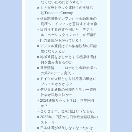
ならないためにどうする？
カナダ発トラック運転手の抗議活
動’Freedom Convoy’
供給制限発インフレから金融覇権の
崩壊へ、インフレが意味する未来像
目減りする通貨を用いた「デジタ
ル・ベーシックインカム」の可能性
円の価値が下がっている！
デジタル通貨はドル依存脱却の可能
性になりえるか
地域通貨をはじめとする感謝経済は
何を生み出せるのか
世界情勢 ～コロナから金融崩壊へ
の第2ステージ突入～
ドイツが火種となり脱炭素の動きに
ブレーキがかかる？
デジタル通貨の可能性と狙いー管理
社会か民族自決かー
2024通貨リセット？は、世界同時
か？
２０２２年、金相場はどうなるか。
2022年、円安から日米欧金融破綻の
ストーリー
日本経済が成長しなくなったのは