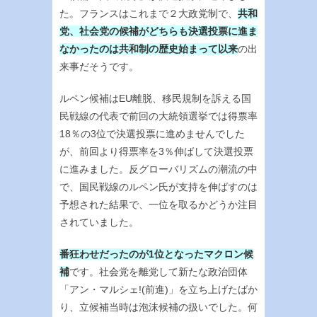
た。フランスはこれまで２大政党制で、
共和
党、社会党の候補がどちらも決選投票に進ま
なかったのは共和制の歴史始まって以来
の出
来事だそうです。
ルペン候補はEU離脱、移民規制を訴える国
民戦線の代表で前回の大統領選挙では得票率
18％の3位で決選投票に進めませんでした
が、前回より得票率を3％伸ばして決選投票
に進みました。反グローバリズムの潮流の中
で、国民戦線のルペン氏が支持を伸ばすのは
予想された結果で、一位を取るかどうか注目
されていました。
番狂わせだったのが1位となったマクロン候
補
です。社会党を離党して新たな政治団体
「アン・マルシェ!(前進)」を立ち上げたばか
り、立候補当時は泡沫候補の扱いでした。何