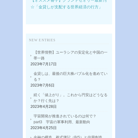
【オススメ冊子】グランドセオリー最新刊
☆「金貸しが支配する世界経済の行方」
NEW ENTRIES
【世界情勢】ユーラシアの安定化と中国の一
帯一路
2023年7月17日
金貸しは、最後の巨大株バブル化を進めてい
る？
2023年7月6日
続く「値上がり」。これから円安はどうなる
か？行く先は？
2023年4月28日
宇宙開発が推進されているのは何で？
part3 宇宙の軍事利用、最新動向
2023年4月25日
金融の構造 複式簿記（B/S）と信用創造