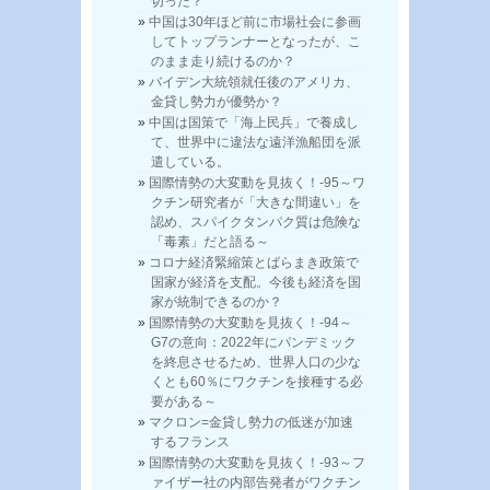
切った？
中国は30年ほど前に市場社会に参画
してトップランナーとなったが、こ
のまま走り続けるのか？
バイデン大統領就任後のアメリカ、
金貸し勢力が優勢か？
中国は国策で「海上民兵」で養成し
て、世界中に違法な遠洋漁船団を派
遣している。
国際情勢の大変動を見抜く！-95～ワ
クチン研究者が「大きな間違い」を
認め、スパイクタンパク質は危険な
「毒素」だと語る～
コロナ経済緊縮策とばらまき政策で
国家が経済を支配。今後も経済を国
家が統制できるのか？
国際情勢の大変動を見抜く！-94～
G7の意向：2022年にパンデミック
を終息させるため、世界人口の少な
くとも60％にワクチンを接種する必
要がある～
マクロン=金貸し勢力の低迷が加速
するフランス
国際情勢の大変動を見抜く！-93～フ
ァイザー社の内部告発者がワクチン