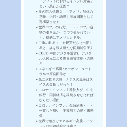
「デフレ下におけるインフレ対策」
という愚行が原因？
奥の院の構想２ ～アメリカ解体の
意味、内戦へ誘導し民族国家として
再構築させる。～
世界バブルの行方。・・・バブル崩
壊の引き金が一つづつ引かれてい
く。標的はアメリカとドル。
二重の世界：ニセ現実だらけの旧世
界と、姿を現す新たな同類闘争圧力
CBCD(中銀デジタル通貨)、デジタ
ル人民元による世界通貨体制への動
き
エネルギー高騰×カーボンニュート
ラル⇒原発回帰か
第二次世界大戦・ナチスの黒幕はス
イスの金貸しだった！
コロナ・インフレ主導勢力が、中央
銀行・国債経済を破綻させなければ
ならない理由
コロナ、インフレ、金融危機・・・
一貫した狙い、主導勢力の描く未来
像
世界で相次ぐエネルギー高騰→イン
フレは中銀破綻の序章？