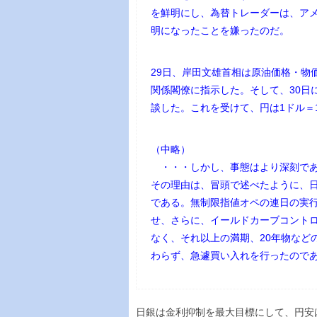
を鮮明にし、為替トレーダーは、アメ
明になったことを嫌ったのだ。
29日、岸田文雄首相は原油価格・物
関係閣僚に指示した。そして、30日
談した。これを受けて、円は1ドル＝
（中略）
・・・しかし、事態はより深刻であ
その理由は、冒頭で述べたように、
である。無制限指値オペの連日の実
せ、さらに、イールドカーブコントロ
なく、それ以上の満期、20年物など
わらず、急遽買い入れを行ったので
日銀は金利抑制を最大目標にして、円安