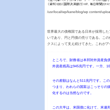
/usr/local/wp/kane/blog/wp content/u
世界最大の債権国である日本が採用した
いであり、円と円債の売りである。この
クスによって支え続けてきた。これがア
ところで、財務省は本邦対外資産負債
外資産残高は945兆円です。一方、1
その差額はなんと511兆円です。この
つまり、われらの国富はこっそりの
化するのは当然なのです。
この大半は、米国債に化けて、米連