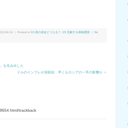
We
共
有
22-04-14 ｜ Posted in
03.国の借金どうなる？
,
05.瓦解する基軸通貨
｜
No
義」を生み出した
ドルのインフレが深刻化 早くもロシアの一手の影響か ＞
9654.html/trackback