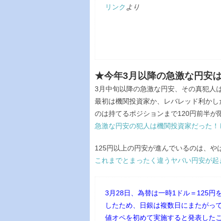
リンク
より
★今年3月以降の急激な円安
3月中旬以降の急激な円安、その真犯人
最初は機関投資家か、レバレッド利かし
のは持てるポジションまで120円前半が
急激な円安の犯人は機関投資家だった！
125円以上の円安が進んでいるのは、や
これまでとまったく違うヤバい円安が起
3月28日、為替は一時1ドル＝125円
したため、日銀は複数日にまたがっ
値オペを初めて実施すると発表した