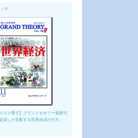
スメ本
ススメ冊子】グランドセオリー最新刊
金貸しが支配する世界経済の行方」