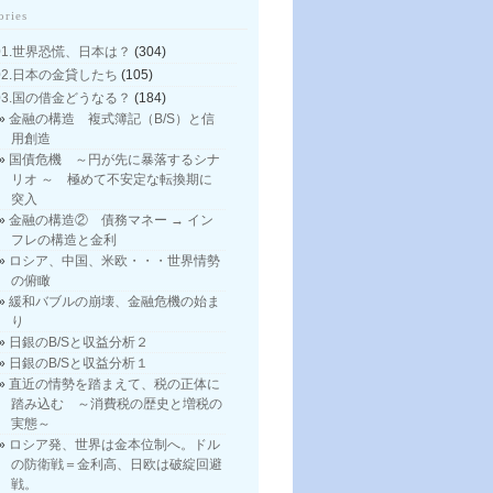
ories
01.世界恐慌、日本は？
(304)
02.日本の金貸したち
(105)
03.国の借金どうなる？
(184)
金融の構造 複式簿記（B/S）と信
用創造
国債危機 ～円が先に暴落するシナ
リオ ～ 極めて不安定な転換期に
突入
金融の構造② 債務マネー → イン
フレの構造と金利
ロシア、中国、米欧・・・世界情勢
の俯瞰
緩和バブルの崩壊、金融危機の始ま
り
日銀のB/Sと収益分析２
日銀のB/Sと収益分析１
直近の情勢を踏まえて、税の正体に
踏み込む ～消費税の歴史と増税の
実態～
ロシア発、世界は金本位制へ。ドル
の防衛戦＝金利高、日欧は破綻回避
戦。