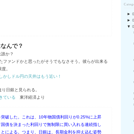
Categ
►
►
▼
はなんで？
は誰か？
たファンドかと思ったがそうでもなさそう。彼らが出来る
限度。
しかしドル円の天井はもう近い！
はり日銀と見られる。
きている
東洋経済より
を突破した。これは、10年物国債利回りが0.25%に上昇
て国債を決まった利回りで無制限に買い入れる連続指し
ことによる。つまり、日銀は、長期金利を抑え込む姿勢