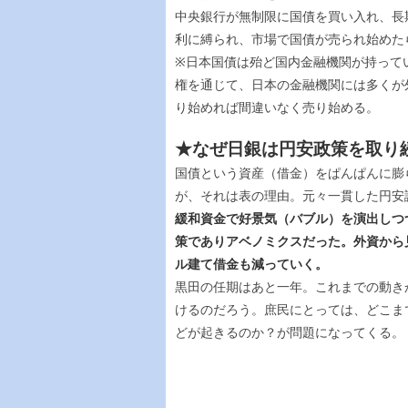
中央銀行が無制限に国債を買い入れ、長
利に縛られ、市場で国債が売られ始めた
※日本国債は殆ど国内金融機関が持って
権を通じて、日本の金融機関には多くが
り始めれば間違いなく売り始める。
★なぜ日銀は円安政策を取り
国債という資産（借金）をぱんぱんに膨
が、それは表の理由。元々一貫した円安
緩和資金で好景気（バブル）を演出しつ
策でありアベノミクスだった。外資から
ル建て借金も減っていく。
黒田の任期はあと一年。これまでの動き
けるのだろう。庶民にとっては、どこま
どが起きるのか？が問題になってくる。