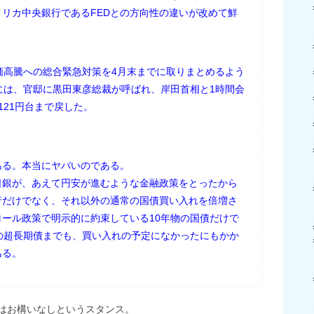
リカ中央銀行であるFEDとの方向性の違いが改めて鮮
価高騰への総合緊急対策を4月末までに取りまとめるよう
には、官邸に黒田東彦総裁が呼ばれ、岸田首相と1時間会
121円台まで戻した。
る。本当にヤバいのである。
日銀が、あえて円安が進むような金融政策をとったから
行だけでなく、それ以外の通常の国債買い入れを倍増さ
ール政策で明示的に約束している10年物の国債だけで
の超長期債までも、買い入れの予定になかったにもかか
ある。
はお構いなしというスタンス。