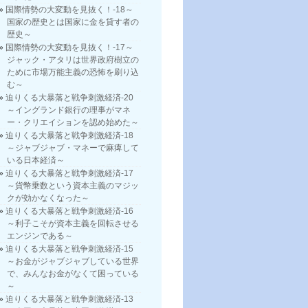
国際情勢の大変動を見抜く！-18～
国家の歴史とは国家に金を貸す者の
歴史～
国際情勢の大変動を見抜く！-17～
ジャック・アタリは世界政府樹立の
ために市場万能主義の恐怖を刷り込
む～
迫りくる大暴落と戦争刺激経済-20
～イングランド銀行の理事がマネ
ー・クリエイションを認め始めた～
迫りくる大暴落と戦争刺激経済-18
～ジャブジャブ・マネーで麻痺して
いる日本経済～
迫りくる大暴落と戦争刺激経済-17
～貨幣乗数という資本主義のマジッ
クが効かなくなった～
迫りくる大暴落と戦争刺激経済-16
～利子こそが資本主義を回転させる
エンジンである～
迫りくる大暴落と戦争刺激経済-15
～お金がジャブジャブしている世界
で、みんなお金がなくて困っている
～
迫りくる大暴落と戦争刺激経済-13