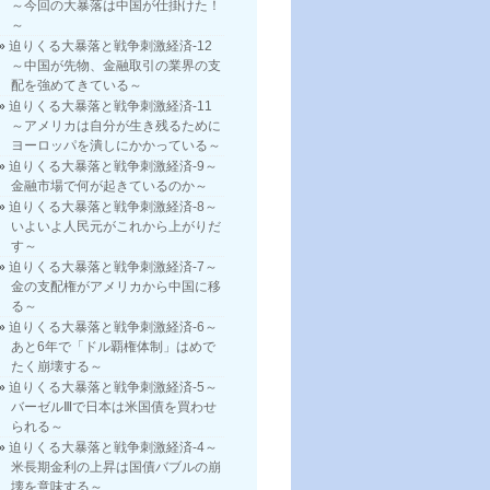
～今回の大暴落は中国が仕掛けた！
～
迫りくる大暴落と戦争刺激経済-12
～中国が先物、金融取引の業界の支
配を強めてきている～
迫りくる大暴落と戦争刺激経済-11
～アメリカは自分が生き残るために
ヨーロッパを潰しにかかっている～
迫りくる大暴落と戦争刺激経済-9～
金融市場で何が起きているのか～
迫りくる大暴落と戦争刺激経済-8～
いよいよ人民元がこれから上がりだ
す～
迫りくる大暴落と戦争刺激経済-7～
金の支配権がアメリカから中国に移
る～
迫りくる大暴落と戦争刺激経済-6～
あと6年で「ドル覇権体制」はめで
たく崩壊する～
迫りくる大暴落と戦争刺激経済-5～
バーゼルⅢで日本は米国債を買わせ
られる～
迫りくる大暴落と戦争刺激経済-4～
米長期金利の上昇は国債バブルの崩
壊を意味する～