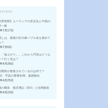
ENTRIES
世界情勢】ユーラシアの安定化と中国の
帯一路
3年7月17日
貸しは、最後の巨大株バブル化を進めて
る？
3年7月6日
く「値上がり」。これから円安はどうな
か？行く先は？
3年4月28日
宙開発が推進されているのは何で？
art3 宇宙の軍事利用、最新動向
3年4月25日
融の構造 複式簿記（B/S）と信用創造
3年4月23日