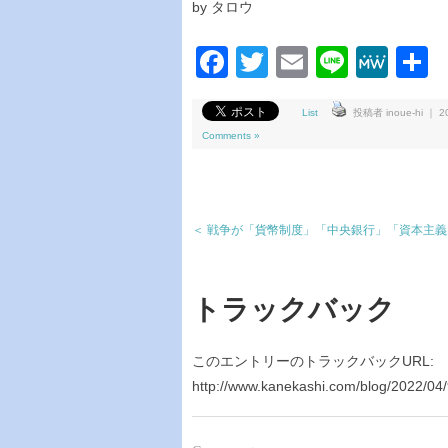
by タロウ
Facebook
Twitter
Email
Line
Me
List
投稿者 inoue-hi ｜ 20
Comments »
＜ 戦争が「貨幣制度」「中央銀行」「資本主
トラックバック
このエントリーのトラックバックURL:
http://www.kanekashi.com/blog/2022/04/