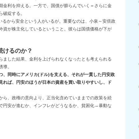
期金利を抑える。一方で、国債が膨らんでいく＝さらに金
ら破綻する。
いるから安全という人がいるが。重要なのは、小泉～安倍政
外資が株主化しているということ。彼らは国債価格が下が
続けるのか？
らました結果、金利を上げられなくなったとも考えられる
誘導。
つ、同時にアメリカ(ドル)を支える、それが一貫した円安政
見れば、円安のほうが日本の資産を買い取りやすいし、ド
から、政権の意向より、正当化含めていままでの政策を続
で円安が進むか、インフレがどうなるか、貧困化→暴動な