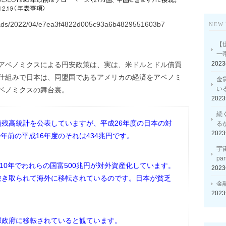
ploads/2022/04/e7ea3f4822d005c93a6b4829551603b7
NEW 
【
一
202
アベノミクスによる円安政策は、実は、米ドルとドル債買
仕組みで日本は、同盟国であるアメリカの経済をアベノミ
金
い
ベノミクスの舞台裏。
202
続
残高統計を公表していますが、平成26年度の日本の対
る
202
0年前の平成16年度のそれは434兆円です。
宇
p
10年でわれらの国富500兆円が対外資産化しています。
202
抜き取られて海外に移転されているのです。日本が貧乏
金
202
邦政府に移転されていると観ています。