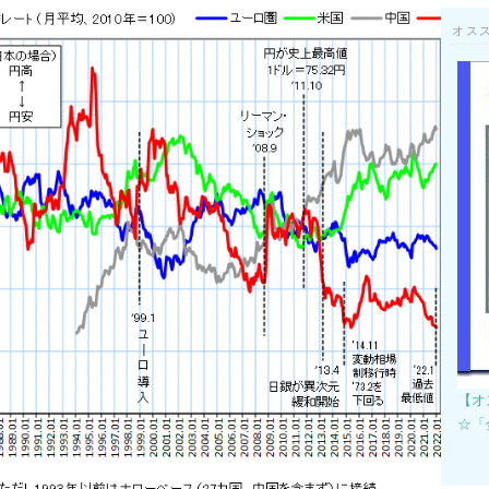
オス
【オ
☆「