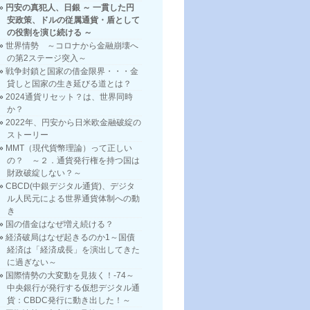
円安の真犯人、日銀 ～ 一貫した円
安政策、ドルの従属通貨・盾として
の役割を演じ続ける ～
世界情勢 ～コロナから金融崩壊へ
の第2ステージ突入～
戦争封鎖と国家の借金限界・・・金
貸しと国家の生き延びる道とは？
2024通貨リセット？は、世界同時
か？
2022年、円安から日米欧金融破綻の
ストーリー
MMT（現代貨幣理論）って正しい
の？ ～２．通貨発行権を持つ国は
財政破綻しない？～
CBCD(中銀デジタル通貨)、デジタ
ル人民元による世界通貨体制への動
き
国の借金はなぜ増え続ける？
経済破局はなぜ起きるのか1～国債
経済は「経済成長」を演出してきた
に過ぎない～
国際情勢の大変動を見抜く！-74～
中央銀行が発行する仮想デジタル通
貨：CBDC発行に動き出した！～