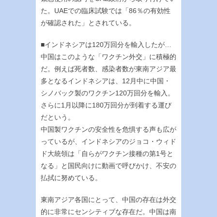
た。UAEでの臨床試験では「86％の有効性
が確認された」とされている。
■インドネシアは120万回分を輸入したが…
中国はこのような「ワクチン外交」に積極的
だ。例えば死者数、感染者数が東南アジア最
多となるインドネシアは、12月中に中国・
シノバック製のワクチン120万回分を輸入。
さらに1月以降に180万回分が到着する運び
だという。
中国製ワクチンの安全性を危惧する声も広が
っているが、インドネシアのジョコ・ウィド
ド大統領は「自らがワクチン接種の第1号と
なる」と国民向けに動画で呼びかけ、不安の
払拭に努めている。
東南アジア各国にとって、中国の存在は外交
的に非常にセンシティブな存在だ。中国は南