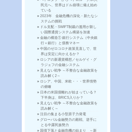
民元へ、世界はドル崩壊に備え始め
ている
2023年 金融危機の深化・新たなシ
ステムの挑戦
ドル支配・SWIFT制裁の濫用が新し
い国際通貨システム構築を加速
金融の構造① 銀行システム（中央銀
行＋銀行）と債務マネー
中国のゼロコロナ政策見直しで、世
界は安定に向かえるか？
ロシアの新通貨構想／セルゲイ・グ
ラジェフの金融システム
見えない戦争 ～不整合な金融政策を
読み解く2～
ロシア、中国、米欧・・・世界情勢
の俯瞰
日本の米国債離れが始まっている？
下半身は、BRICS入りか？
見えない戦争 ～不整合な金融政策を
読み解く～
注目の集まる小型原子力発電
グローバル金融勢力の殿戦、逆手に
とる中露民族勢力
国債下落と金融危機の始まり ～新