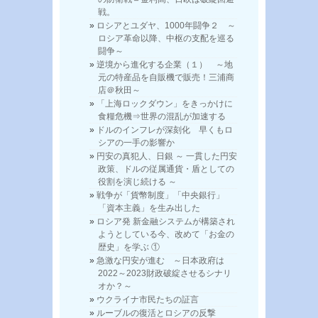
戦。
ロシアとユダヤ、1000年闘争２ ～
ロシア革命以降、中枢の支配を巡る
闘争～
逆境から進化する企業（１） ～地
元の特産品を自販機で販売！三浦商
店＠秋田～
「上海ロックダウン」をきっかけに
食糧危機⇒世界の混乱が加速する
ドルのインフレが深刻化 早くもロ
シアの一手の影響か
円安の真犯人、日銀 ～ 一貫した円安
政策、ドルの従属通貨・盾としての
役割を演じ続ける ～
戦争が「貨幣制度」「中央銀行」
「資本主義」を生み出した
ロシア発 新金融システムが構築され
ようとしている今、改めて「お金の
歴史」を学ぶ ①
急激な円安が進む ～日本政府は
2022～2023財政破綻させるシナリ
オか？～
ウクライナ市民たちの証言
ルーブルの復活とロシアの反撃