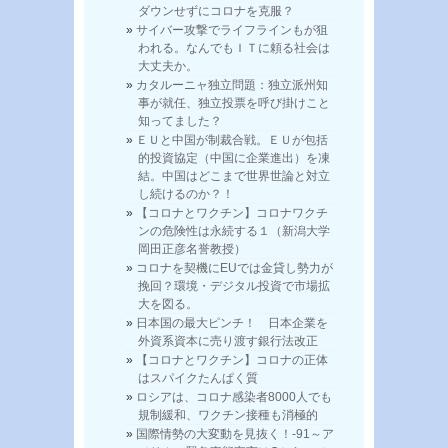
ダウンせずにコロナを克服？
サイバー攻撃でライフラインもが狙
われる。なんでもＩＴに頼る社会は
大丈夫か。
カタルーニャ独立問題：独立派州知
事が就任、独立投票を呼び掛けこと
知ってました？
ＥＵと中国が制裁合戦。ＥＵが包括
的投資協定（中国に企業進出）を凍
結。中国はどこまで世界世論と対立
し続けるのか？！
【コロナとワクチン】コロナワクチ
ンの危険性は永続する１（新潟大学
岡田正彦名誉教授）
コロナを契機にEUでは金貸し勢力が
挽回？環境・デジタル投資で市場拡
大を図る。
日本国の最大ピンチ！ 日本企業を
外資系資本に売り渡す銀行法改正
【コロナとワクチン】コロナの正体
はスパイクたんぱく質
ロシアは、コロナ感染者8000人でも
規制緩和、ワクチン接種も消極的
国際情勢の大変動を見抜く！-91～ア