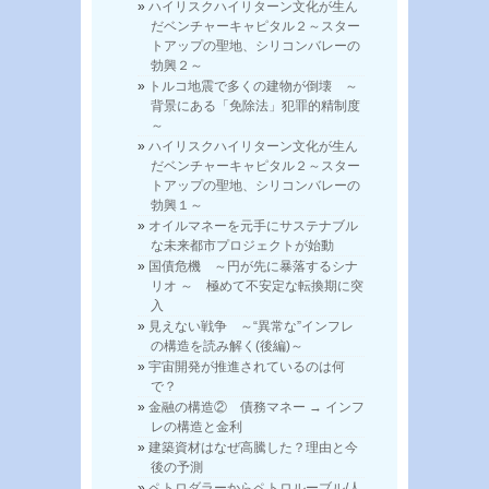
ハイリスクハイリターン文化が生ん
だベンチャーキャピタル２～スター
トアップの聖地、シリコンバレーの
勃興２～
トルコ地震で多くの建物が倒壊 ～
背景にある「免除法」犯罪的精制度
～
ハイリスクハイリターン文化が生ん
だベンチャーキャピタル２～スター
トアップの聖地、シリコンバレーの
勃興１～
オイルマネーを元手にサステナブル
な未来都市プロジェクトが始動
国債危機 ～円が先に暴落するシナ
リオ ～ 極めて不安定な転換期に突
入
見えない戦争 ～“異常な”インフレ
の構造を読み解く(後編)～
宇宙開発が推進されているのは何
で？
金融の構造② 債務マネー → インフ
レの構造と金利
建築資材はなぜ高騰した？理由と今
後の予測
ペトロダラーからペトロルーブル/人