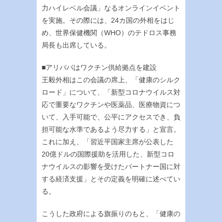
力ハイレベル会議」なるオンラインイベント
を実施。その際には、24カ国の外相をはじ
め、世界保健機関（WHO）のテドロス事務
局長も出席している。
■アリババはワクチン供給拠点を建設
王毅外相はこの会議の席上、「健康のシルク
ロード」について、「新型コロナウイルス対
応で重要なワクチンや医薬品、医療物資につ
いて、入手可能で、公平にアクセスでき、負
担可能な水準であるよう尽力する」と宣言。
これに加え、「習近平国家主席が公表した
20億ドルの国際援助を活用した、新型コロ
ナウイルスの影響を受けたパートナー国に対
する経済支援」とその定義を明確に述べてい
る。
こうした政府による旗振りのもと、「健康の