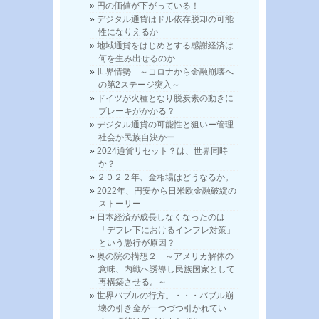
円の価値が下がっている！
デジタル通貨はドル依存脱却の可能
性になりえるか
地域通貨をはじめとする感謝経済は
何を生み出せるのか
世界情勢 ～コロナから金融崩壊へ
の第2ステージ突入～
ドイツが火種となり脱炭素の動きに
ブレーキがかかる？
デジタル通貨の可能性と狙いー管理
社会か民族自決かー
2024通貨リセット？は、世界同時
か？
２０２２年、金相場はどうなるか。
2022年、円安から日米欧金融破綻の
ストーリー
日本経済が成長しなくなったのは
「デフレ下におけるインフレ対策」
という愚行が原因？
奥の院の構想２ ～アメリカ解体の
意味、内戦へ誘導し民族国家として
再構築させる。～
世界バブルの行方。・・・バブル崩
壊の引き金が一つづつ引かれてい