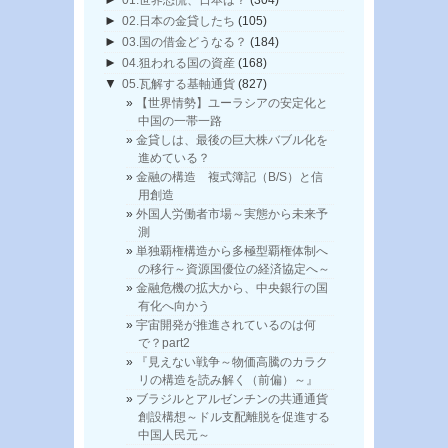
01.世界恐慌、日本は？
(304)
►
02.日本の金貸したち
(105)
►
03.国の借金どうなる？
(184)
►
04.狙われる国の資産
(168)
▼
05.瓦解する基軸通貨
(827)
【世界情勢】ユーラシアの安定化と
中国の一帯一路
金貸しは、最後の巨大株バブル化を
進めている？
金融の構造 複式簿記（B/S）と信
用創造
外国人労働者市場～実態から未来予
測
単独覇権構造から多極型覇権体制へ
の移行～資源国優位の経済協定へ～
金融危機の拡大から、中央銀行の国
有化へ向かう
宇宙開発が推進されているのは何
で？part2
『見えない戦争～物価高騰のカラク
リの構造を読み解く（前偏）～』
ブラジルとアルゼンチンの共通通貨
創設構想～ドル支配離脱を促進する
中国人民元～