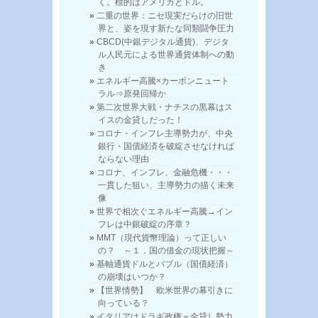
く。標的はアメリカとドル。
二重の世界：ニセ現実だらけの旧世
界と、姿を現す新たな同類闘争圧力
CBCD(中銀デジタル通貨)、デジタ
ル人民元による世界通貨体制への動
き
エネルギー高騰×カーボンニュート
ラル⇒原発回帰か
第二次世界大戦・ナチスの黒幕はス
イスの金貸しだった！
コロナ・インフレ主導勢力が、中央
銀行・国債経済を破綻させなければ
ならない理由
コロナ、インフレ、金融危機・・・
一貫した狙い、主導勢力の描く未来
像
世界で相次ぐエネルギー高騰→イン
フレは中銀破綻の序章？
MMT（現代貨幣理論）って正しい
の？ ～１．国の借金の現状把握～
基軸通貨ドルとバブル（国債経済）
の崩壊はいつか？
【世界情勢】 欧米世界の幕引きに
向っている？
イタリアはドラギ政権＝金貸し勢力