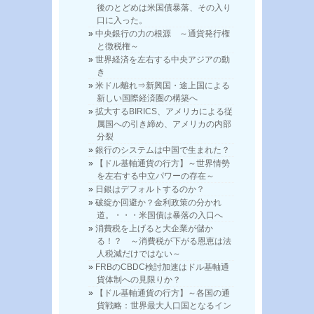
後のとどめは米国債暴落、その入り
口に入った。
中央銀行の力の根源 ～通貨発行権
と徴税権～
世界経済を左右する中央アジアの動
き
米ドル離れ⇒新興国・途上国による
新しい国際経済圏の構築へ
拡大するBIRICS、アメリカによる従
属国への引き締め、アメリカの内部
分裂
銀行のシステムは中国で生まれた？
【ドル基軸通貨の行方】～世界情勢
を左右する中立パワーの存在～
日銀はデフォルトするのか？
破綻か回避か？金利政策の分かれ
道。・・・米国債は暴落の入口へ
消費税を上げると大企業が儲か
る！？ ～消費税が下がる恩恵は法
人税減だけではない～
FRBのCBDC検討加速はドル基軸通
貨体制への見限りか？
【ドル基軸通貨の行方】～各国の通
貨戦略：世界最大人口国となるイン