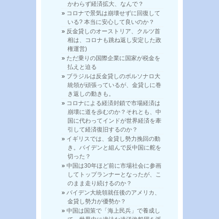
かわらず経済拡大、なんで？
コロナで景気は崩壊せずに回復して
いる? 本当に安心して良いのか？
反金貸しのオーストリア、クルツ首
相は、コロナも跳ね返し安定した政
権運営)
ただ乗りの国際企業に国家が税金を
払えと迫る
ブラジルは反金貸しのボルソナロ大
統領が頑張っているが、金貸しに巻
き返しの動きも。
コロナによる経済封鎖で市場経済は
崩壊に道を歩むのか？それとも、中
国に代わってインドが世界経済を牽
引して経済復旧するのか？
イギリスでは、金貸し勢力挽回の動
き。バイデンと組んで反中国に舵を
切った？
中国は30年ほど前に市場社会に参画
してトップランナーとなったが、こ
のまま走り続けるのか？
バイデン大統領就任後のアメリカ、
金貸し勢力が優勢か？
中国は国策で「海上民兵」で養成し