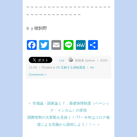
～～～～～～～～～～～～～～～～～～～～
～～～～～～～～～～～～～
ｂｙ猪飼野
Facebook
Twitter
Email
Line
MeWe
共
有
List
投稿者 dairinin ｜ 2020-
12-29 ｜ Posted in
05.瓦解する基軸通貨
｜
No
Comments »
＜ 市場論・国家論１７．基礎保障制度（ベーシッ
ク・インカム）の実現
国際情勢の大変動を見抜く！-77～今年はコロナ報
道による洗脳から脱却しよう！！～ ＞