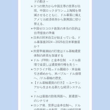
ドの動き～
３つの勢力から中国主導の世界が出
現。中国ロックダウン→上海閥を壊
滅させるとともに、ドル暴落に備え
アメリカ経済依存から新興国に切り
替える。
中国ゼロコロナ政策の本当の目的は
台湾侵攻の準備
日本の対米自立が始まっている。ド
ル暴落後2024～2025在日米軍撤退
か？
外貨準備凍結の行使はドル基軸通貨
体制の終焉を加速する
ドル（FRB）と金本位制 ～ドル崩
壊で金貸しは通貨発行権を失う～
ウクライナ戦→ドル圏縮小・米金融
引き締めから、米バブル・ドル崩壊
へ。/ドル基軸の歴史。
【ドル基軸通貨の行方】～ユーラシ
アから生まれる新たな経済システム
～
ドルは最後の防衛局面へ、新通貨へ
のシナリオ
ロシア発、世界は金本位制へ。ドル
の防衛戦＝金利高、日欧は破綻回避