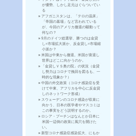
が優勢、しかし足元はぐらついてい
る
アフガニスタンは、「テロの温床」
「帝国の墓場」など言われている
が、今回のアメリカ撤退の騒動って
何なの？
9月のドイツ総選挙、勝つのは金貸
し=市場拡大派か、反金貸し=市場縮
小派か？
米国は中東から撤退。米国が衰退し
世界はどこに向かうのか。
「金貸しＶＳ奥の院」の状況（金貸
し勢力はコロナで挽回を図るも、一
時的な現象か？）
中国の外交政策（コロナ感染症を受
けて中東、アフリカを中心に反金貸
しのネットワーク形成）
スウェーデンのコロナ感染が収束に
向かう、日本の医学者やマスコミは
この事実をどう説明するのか。
ロシア・プーチンはなんとか日本に
米国一辺倒の政策に風穴を開けた
い。
新型コロナ感染症感染拡大、にもか