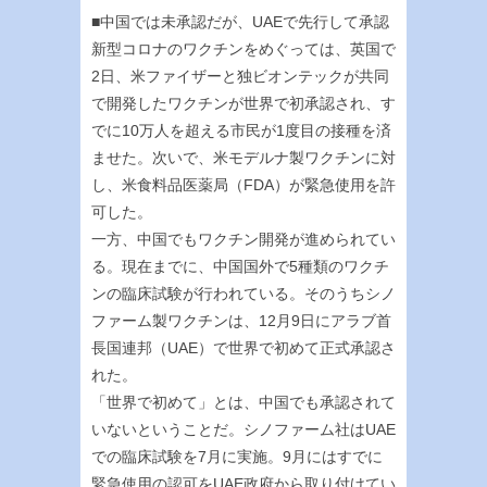
■中国では未承認だが、UAEで先行して承認
新型コロナのワクチンをめぐっては、英国で
2日、米ファイザーと独ビオンテックが共同
で開発したワクチンが世界で初承認され、す
でに10万人を超える市民が1度目の接種を済
ませた。次いで、米モデルナ製ワクチンに対
し、米食料品医薬局（FDA）が緊急使用を許
可した。
一方、中国でもワクチン開発が進められてい
る。現在までに、中国国外で5種類のワクチ
ンの臨床試験が行われている。そのうちシノ
ファーム製ワクチンは、12月9日にアラブ首
長国連邦（UAE）で世界で初めて正式承認さ
れた。
「世界で初めて」とは、中国でも承認されて
いないということだ。シノファーム社はUAE
での臨床試験を7月に実施。9月にはすでに
緊急使用の認可をUAE政府から取り付けてい