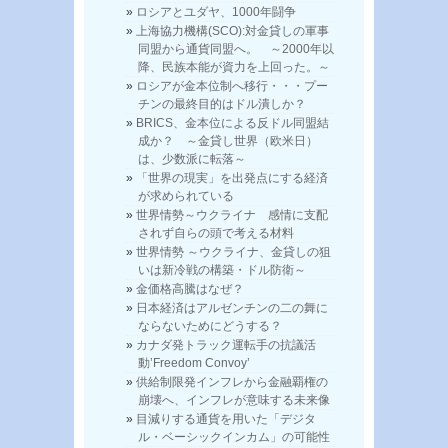
ロシアとユダヤ、1000年闘争
上海協力機構(SCO):対金貸しの軍事
同盟から通貨同盟へ。 ～2000年以
降、民族本能が資力を上回った。～
ロシアが金本位制へ移行・・・プー
チンの最終目的はドル潰しか？
BRICS、金本位による反ドル同盟結
成か？ ～金貸し世界（欧米日）
は、少数派に転落～
「世界の現実」を出発点にする経済
が求められている
世界情勢～ウクライナ 感情に支配
されず自らの頭で考える材料
世界情勢 ～ウクライナ、金貸しの狙
いは新冷戦の構築・ドル防衛～
金価格高騰はなぜ？
日本経済はアルゼンチンの二の舞に
ならないためにどうする？
カナダ発トラック運転手の抗議活
動’Freedom Convoy’
供給制限発インフレから金融覇権の
崩壊へ、インフレが意味する未来像
目減りする通貨を用いた「デジタ
ル・ベーシックインカム」の可能性