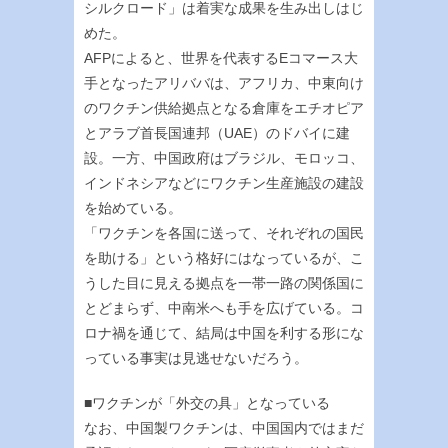
シルクロード」は着実な成果を生み出しはじ
めた。
AFPによると、世界を代表するEコマース大
手となったアリババは、アフリカ、中東向け
のワクチン供給拠点となる倉庫をエチオピア
とアラブ首長国連邦（UAE）のドバイに建
設。一方、中国政府はブラジル、モロッコ、
インドネシアなどにワクチン生産施設の建設
を始めている。
「ワクチンを各国に送って、それぞれの国民
を助ける」という格好にはなっているが、こ
うした目に見える拠点を一帯一路の関係国に
とどまらず、中南米へも手を広げている。コ
ロナ禍を通じて、結局は中国を利する形にな
っている事実は見逃せないだろう。
■ワクチンが「外交の具」となっている
なお、中国製ワクチンは、中国国内ではまだ