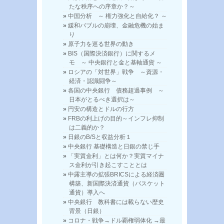
たな秩序への序章か？～
中国分析 ～ 権力強化と自給化？ ～
緩和バブルの崩壊、金融危機の始ま
り
原子力を巡る世界の動き
BIS（国際決済銀行）に関するメ
モ ～ 中央銀行と金と基軸通貨 ～
ロシアの「対世界」戦争 ～資源・
経済・認識闘争～
各国の中央銀行 債務超過事例 ～
日本がとるべき選択は～
円安の構造とドルの行方
FRBの利上げの目的～インフレ抑制
は二義的か？
日銀のB/Sと収益分析１
中央銀行 基礎構造と日銀の禁じ手
「実質金利」とは何か？実質マイナ
ス金利が引き起こすこととは
中露主導の拡張BRICSによる経済圏
構築、新国際決済通貨（バスケット
通貨）導入へ
中央銀行 教科書には載らない歴史
背景（日銀）
コロナ・戦争→ドル覇権弱体化 →最