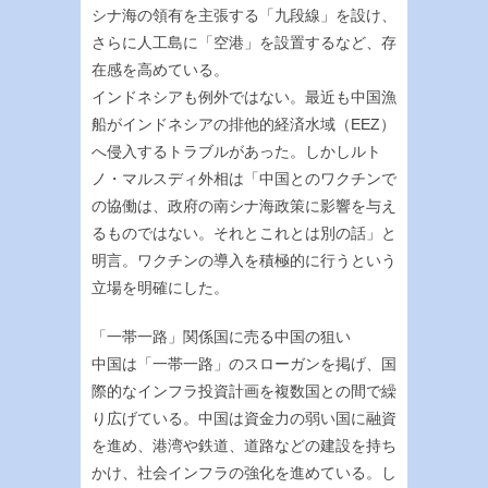
シナ海の領有を主張する「九段線」を設け、
さらに人工島に「空港」を設置するなど、存
在感を高めている。
インドネシアも例外ではない。最近も中国漁
船がインドネシアの排他的経済水域（EEZ）
へ侵入するトラブルがあった。しかしルト
ノ・マルスディ外相は「中国とのワクチンで
の協働は、政府の南シナ海政策に影響を与え
るものではない。それとこれとは別の話」と
明言。ワクチンの導入を積極的に行うという
立場を明確にした。
「一帯一路」関係国に売る中国の狙い
中国は「一帯一路」のスローガンを掲げ、国
際的なインフラ投資計画を複数国との間で繰
り広げている。中国は資金力の弱い国に融資
を進め、港湾や鉄道、道路などの建設を持ち
かけ、社会インフラの強化を進めている。し