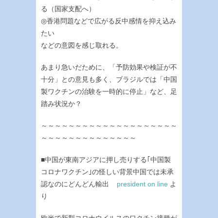
る（国家支配へ）
◎香港問題などで広がる反中感情を抑え込み
たい
などの意図を感じ取れる。
あまり急いだために、「予防効果や検証が不
十分」との意見も多く、ブラジルでは「中国
製ワクチンの治験を一時的に停止」など、足
踏み状況か？
～～～～～～～～～～～～～～～～～～～～
～～～～～～～～～～～～～～
■中国が東南アジアに押し売りする｢中国製
コロナワクチン｣の怪しい背景中国では未承
認なのにどんどん輸出
president on line
よ
り
欧米で新型コロナウイルスのワクチン接種が