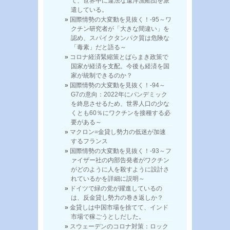
て、世界中に違法な遠洋漁船団を派
遣している。
国際情勢の大変動を見抜く！-95～ワ
クチン研究者が「大きな間違い」を
認め、スパイクタンパク質は危険な
「毒素」だと語る～
コロナ経済緊縮策とばらまき政策で
国家が経済を支配。今後も経済を国
家が統制できるのか？
国際情勢の大変動を見抜く！-94～
G7の意向：2022年にパンデミック
を終息させるため、世界人口の少な
くとも60％にワクチンを接種する必
要がある～
マクロン=金貸し勢力の低迷が加速
するフランス
国際情勢の大変動を見抜く！-93～フ
ァイザー社の内部告発者がワクチン
がどのように人を殺すように設計さ
れているかを詳細に説明～
ドイツで緑の党が躍進しているの
は、反金貸し勢力の巻き返しか？
金貸しは中国市場を捨てて、インド
市場で稼ごうとしだした。
スウェーデンのコロナ対策：ロック