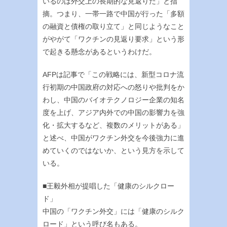
いるのは外交上の長期的な見返りだ」と指
摘。つまり、一帯一路で中国が行った「多額
の融資と債権の取り立て」と同じようなこと
がやがて「ワクチンの見返り要求」という形
で起きる懸念があるというわけだ。
AFPは記事で「この戦略には、新型コロナ流
行初期の中国政府の対応への怒りや批判をか
わし、中国のバイオテクノロジー企業の知名
度を上げ、アジア内外での中国の影響力を強
化・拡大するなど、複数のメリットがある」
と述べ、中国がワクチン外交を今後強力に進
めていくのではないか、という見方を示して
いる。
■王毅外相が提唱した「健康のシルクロー
ド」
中国の「ワクチン外交」には「健康のシルク
ロード」という呼び名もある。