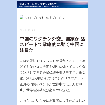
2020-12-29
中国のワクチン外交。国家が 猛
スピードで政略的に動く中国に
注目だ。
コロナ騒動ではマスコミが操作されて、さほ
どでもないコロナ菌を煽りに煽ってロックダ
ウンさせて世界経済破壊を推進中です。第２
波、第3派が撒かれて（？）クリスマス、お
正月の消費イベントが世界中でほとんど中
止。世界経済破綻は必至の状況だ。
これらは、明らかに為政者による仕組まれた