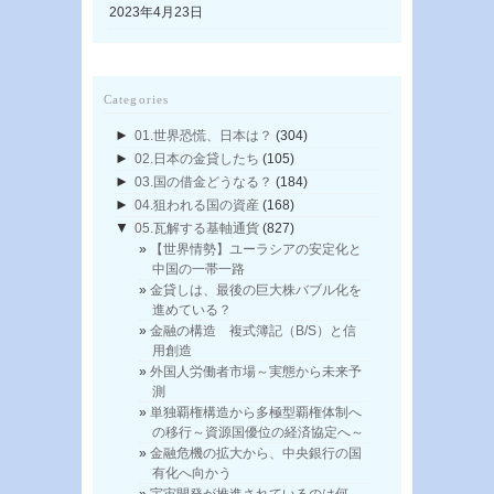
2023年4月23日
Categories
►
01.世界恐慌、日本は？
(304)
►
02.日本の金貸したち
(105)
►
03.国の借金どうなる？
(184)
►
04.狙われる国の資産
(168)
▼
05.瓦解する基軸通貨
(827)
【世界情勢】ユーラシアの安定化と
中国の一帯一路
金貸しは、最後の巨大株バブル化を
進めている？
金融の構造 複式簿記（B/S）と信
用創造
外国人労働者市場～実態から未来予
測
単独覇権構造から多極型覇権体制へ
の移行～資源国優位の経済協定へ～
金融危機の拡大から、中央銀行の国
有化へ向かう
宇宙開発が推進されているのは何