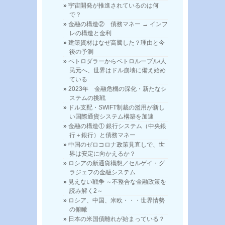
宇宙開発が推進されているのは何
で？
金融の構造② 債務マネー → インフ
レの構造と金利
建築資材はなぜ高騰した？理由と今
後の予測
ペトロダラーからペトロルーブル/人
民元へ、世界はドル崩壊に備え始め
ている
2023年 金融危機の深化・新たなシ
ステムの挑戦
ドル支配・SWIFT制裁の濫用が新し
い国際通貨システム構築を加速
金融の構造① 銀行システム（中央銀
行＋銀行）と債務マネー
中国のゼロコロナ政策見直しで、世
界は安定に向かえるか？
ロシアの新通貨構想／セルゲイ・グ
ラジェフの金融システム
見えない戦争 ～不整合な金融政策を
読み解く2～
ロシア、中国、米欧・・・世界情勢
の俯瞰
日本の米国債離れが始まっている？