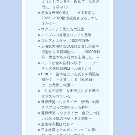
ようとしている今、改めて「お金の
歴史」を学ぶ ①
急激な円安が進む ～日本政府は
2022～2023財政破綻させるシナリ
オか？～
ウクライナ市民たちの証言
ルーブルの復活とロシアの反撃
ロシアとユダヤ、1000年闘争
上海協力機構(SCO):対金貸しの軍事
同盟から通貨同盟へ。 ～2000年以
降、民族本能が資力を上回った。～
ロシアが金本位制へ移行・・・プー
チンの最終目的はドル潰しか？
BRICS、金本位による反ドル同盟結
成か？ ～金貸し世界（欧米日）
は、少数派に転落～
「世界の現実」を出発点にする経済
が求められている
世界情勢～ウクライナ 感情に支配
されず自らの頭で考える材料
世界情勢 ～ウクライナ、金貸しの狙
いは新冷戦の構築・ドル防衛～
金価格高騰はなぜ？
日本経済はアルゼンチンの二の舞に