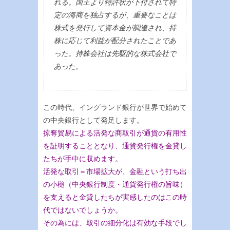
れる。国王より特許状が下付されて特
定の海商を独占するが、重要なことは
株式を発行して資本金が調達され、持
株に応じて利益が配分されたことであ
った。持株会社は先駆的な株式会社で
あった。
この時代、イングランド銀行が世界で始めて
の中央銀行として発足します。
掠奪貿易による活発な商取引が通貨の有用性
を証明することとなり、通貨発行権を金貸し
たちが手中に収めます。
活発な取引＝市場拡大が、金融という打ち出
の小槌（中央銀行制度・通貨発行権の旨味）
を支えると金貸したちが実感したのはこの時
代ではないでしょうか。
その為には、取引の細分化は有効な手段でし