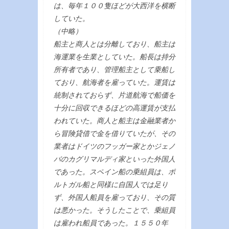
は、毎年１００隻ほどが大西洋を横断
していた。
（中略）
船主と商人とは分離しており、船主は
海運業を生業としていた。船長は持分
所有者であり、管理船主として乗船し
ており、航海者を雇っていた。運賃は
統制されておらず、片道航海で船価を
十分に回収できるほどの高運賃が支払
われていた。商人と船主は金融業者か
ら冒険貸借で金を借りていたが、その
業者はドイツのフッガー家とかジェノ
バのカグリマルディ家といった外国人
であった。スペイン船の乗組員は、ポ
ルトガル船と同様に自国人では足り
ず、外国人船員を雇っており、その質
は悪かった。そうしたことで、乗組員
は雇われ船員であった。１５５０年