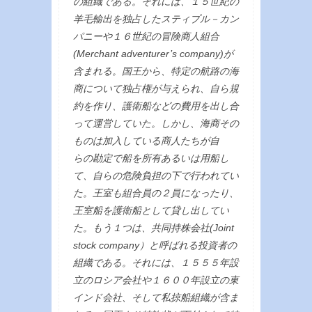
の組織である。それには、１５世紀の
羊毛輸出を独占したスティプル－カン
パニーや１６世紀の冒険商人組合
(Merchant adventurer’s company)が
含まれる。国王から、特定の航路の海
商について独占権が与えられ、自ら規
約を作り、護衛船などの費用を出し合
って運営していた。しかし、海商その
ものは加入している商人たちが自
らの勘定で船を所有あるいは用船し
て、自らの危険負担の下で行われてい
た。王室も組合員の２員になったり、
王室船を護衛船として貸し出してい
た。もう１つは、共同持株会社(Joint
stock company）と呼ばれる投資者の
組織である。それには、１５５５年設
立のロシア会社や１６００年設立の東
インド会社、そして私掠船組織が含ま