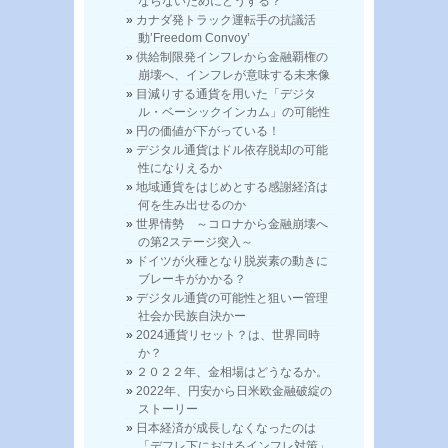
ならないためにどうする？
カナダ発トラック運転手の抗議活
動’Freedom Convoy’
供給制限発インフレから金融覇権の
崩壊へ、インフレが意味する未来像
目減りする通貨を用いた「デジタ
ル・ベーシックインカム」の可能性
円の価値が下がっている！
デジタル通貨はドル依存脱却の可能
性になりえるか
地域通貨をはじめとする感謝経済は
何を生み出せるのか
世界情勢 ～コロナから金融崩壊へ
の第2ステージ突入～
ドイツが火種となり脱炭素の動きに
ブレーキがかかる？
デジタル通貨の可能性と狙いー管理
社会か民族自決かー
2024通貨リセット？は、世界同時
か？
２０２２年、金相場はどうなるか。
2022年、円安から日米欧金融破綻の
ストーリー
日本経済が成長しなくなったのは
「デフレ下におけるインフレ対策」