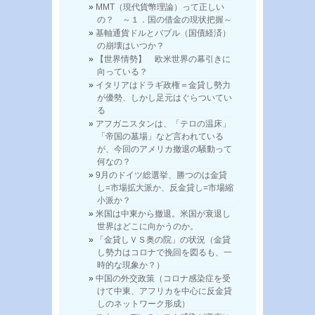
MMT（現代貨幣理論）って正しい
の？ ～１．国の借金の現状把握～
基軸通貨ドルとバブル（国債経済）
の崩壊はいつか？
【世界情勢】 欧米世界の幕引きに
向っている？
イタリアはドラギ政権＝金貸し勢力
が優勢、しかし足元はぐらついてい
る
アフガニスタンは、「テロの温床」
「帝国の墓場」など言われている
が、今回のアメリカ撤退の騒動って
何なの？
9月のドイツ総選挙、勝つのは金貸
し=市場拡大派か、反金貸し=市場縮
小派か？
米国は中東から撤退。米国が衰退し
世界はどこに向かうのか。
「金貸しＶＳ奥の院」の状況（金貸
し勢力はコロナで挽回を図るも、一
時的な現象か？）
中国の外交政策（コロナ感染症を受
けて中東、アフリカを中心に反金貸
しのネットワーク形成）