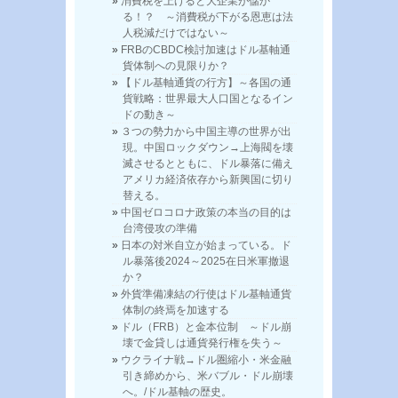
消費税を上げると大企業が儲か
る！？ ～消費税が下がる恩恵は法
人税減だけではない～
FRBのCBDC検討加速はドル基軸通
貨体制への見限りか？
【ドル基軸通貨の行方】～各国の通
貨戦略：世界最大人口国となるイン
ドの動き～
３つの勢力から中国主導の世界が出
現。中国ロックダウン→上海閥を壊
滅させるとともに、ドル暴落に備え
アメリカ経済依存から新興国に切り
替える。
中国ゼロコロナ政策の本当の目的は
台湾侵攻の準備
日本の対米自立が始まっている。ド
ル暴落後2024～2025在日米軍撤退
か？
外貨準備凍結の行使はドル基軸通貨
体制の終焉を加速する
ドル（FRB）と金本位制 ～ドル崩
壊で金貸しは通貨発行権を失う～
ウクライナ戦→ドル圏縮小・米金融
引き締めから、米バブル・ドル崩壊
へ。/ドル基軸の歴史。