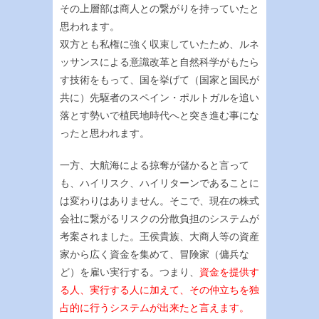
その上層部は商人との繋がりを持っていたと
思われます。
双方とも私権に強く収束していたため、ルネ
ッサンスによる意識改革と自然科学がもたら
す技術をもって、国を挙げて（国家と国民が
共に）先駆者のスペイン・ポルトガルを追い
落とす勢いで植民地時代へと突き進む事にな
ったと思われます。
一方、大航海による掠奪が儲かると言って
も、ハイリスク、ハイリターンであることに
は変わりはありません。そこで、現在の株式
会社に繋がるリスクの分散負担のシステムが
考案されました。王侯貴族、大商人等の資産
家から広く資金を集めて、冒険家（傭兵な
ど）を雇い実行する。つまり、
資金を提供す
る人、実行する人に加えて、その仲立ちを独
占的に行うシステムが出来たと言えます。