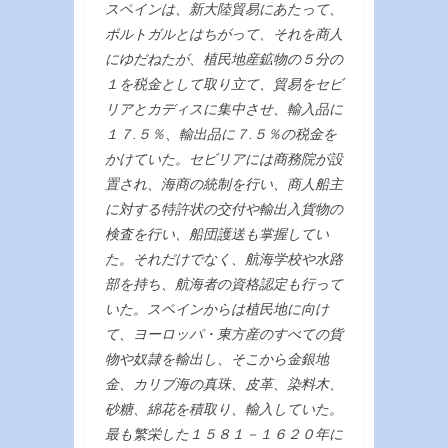
スペインは、新大陸貿易にあたって、
ポルトガルとはちがって、それを商人
にゆだねたが、植民地産鉱物の５分の
１を税金として取り立て、貿易をセビ
リアとカディスに集中させ、輸入品に
１７.５％、輸出品に７.５％の税金を
かけていた。セビリアには商務院が設
置され、海商の統制を行い、商人船主
に対する特許状の交付や輸出入貨物の
検査を行い、船団護送も掌握してい
た。それだけでなく、航海学校や水路
部を持ち、航海者の資格認定も行って
いた。スペインからは植民地に向け
て、ヨーロッパ・東方産のすべての貨
物や奴隷を輸出し、そこから金銀地
金、カリブ海の真珠、皮革、染料木、
砂糖、綿花を積取り、輸入していた。
最も繁栄した１５８１－１６２０年に