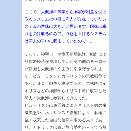
ここで、
大航海の事業から国家が利益を受け
取るシステムの中枢に商人が介在していたシ
ステムの意味は大きいと思います。国家は税
収を受け取るのみで、収益を上げるシステム
は商人の手中に収まっていたのです。
そして、神聖ローマ帝国崩壊以降、戦乱によ
り貨幣経済が崩壊していたその他のヨーロッ
パ諸国も大航海のうまみに引き寄せられま
す。ピューリタンとカトリックの宗教戦争で
あった３０年戦争が終結すると、本格的にイ
ギリスなどの海賊からキリスト教に改宗した
勢力が大航海に参戦してきました。
ピューリタンは免罪符によるキリスト教の権
威失墜やルネッサンスの影響により、私権に
強く収束した自由な信仰を求める人々であ
り、カトリックは古い教会勢力の人々で当然