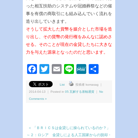
った相互扶助のシステムや冠婚葬祭などの催
事を有償の商取引にも組み込んでいく流れを
造り出していきます。
そうして拡大した貨幣を媒介とした市場を造
り出し、その貨幣の発行権をみんなに認めさ
せる。そのことが現在の金貸したちに大きな
力を与えた源泉となったのだと思います。
Facebook
Twitter
Email
Line
MeWe
共
有
List
投稿者 komasag ｜
2014-04-13 ｜ Posted in
05.瓦解する基軸通貨
｜
No
Comments »
＜ 「ＢＲＩＣＳは金貸しに操られているのか？」
～２：ロシア 金貸しによる人工国家からの脱却・