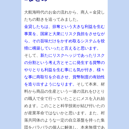
大航海時代のお金の流れから、商人＝金貸し
たちの動きを追ってみました。
金貸したちは、掠奪という大きな利益を生む
事業を、国家と大衆にリスク負担をさせなが
ら、その旨味だけをかすめ取るシステムを狡
猾に構築していったと言えると思います。
そして、
新たにリスクヘッジであったリスク
の分割という考え方とそこに発生する貨幣の
やりとりも利益を生む事にも気が付き、様々
な事に商取引を介在させ、貨幣制度の有効性
を造り出すようになります。
そして本来、材
料から商品の生産という一連の流れをひとり
の職人で全て行っていたことにメスを入れ始
めます。このことと科学技術が結び付いたの
が産業革命ではないかと思います。また、村
落共同体のような一定の自立基盤を持った集
団をバラバラの個人に解体し、本来無償であ