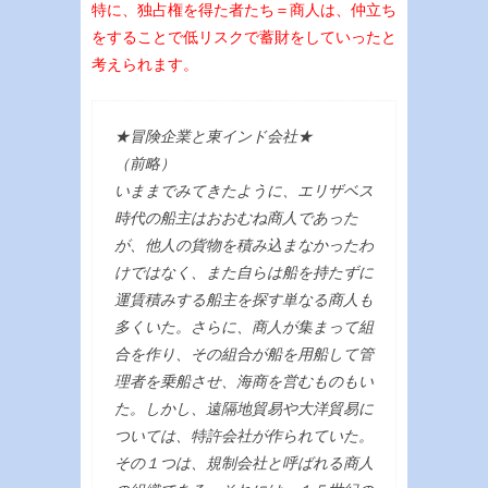
特に、独占権を得た者たち＝商人は、仲立ち
をすることで低リスクで蓄財をしていったと
考えられます。
★冒険企業と東インド会社★
（前略）
いままでみてきたように、エリザベス
時代の船主はおおむね商人であった
が、他人の貨物を積み込まなかったわ
けではなく、また自らは船を持たずに
運賃積みする船主を探す単なる商人も
多くいた。さらに、商人が集まって組
合を作り、その組合が船を用船して管
理者を乗船させ、海商を営むものもい
た。しかし、遠隔地貿易や大洋貿易に
ついては、特許会社が作られていた。
その１つは、規制会社と呼ばれる商人