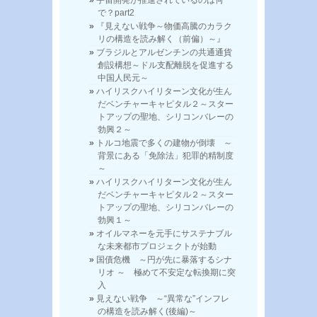
で？part2
『見えない戦争～物価高騰のカラク
リの構造を読み解く（前偏）～』
ブラジルとアルゼンチンの共通通貨
創設構想～ドル支配離脱を促進する
中国人民元～
ハイリスクハイリターン文化が生ん
だベンチャーキャピタル２～スター
トアップの聖地、シリコンバレーの
勃興２～
トルコ地震で多くの建物が倒壊 ～
背景にある「免除法」犯罪的精制度
～
ハイリスクハイリターン文化が生ん
だベンチャーキャピタル２～スター
トアップの聖地、シリコンバレーの
勃興１～
オイルマネーを元手にサステナブル
な未来都市プロジェクトが始動
国債危機 ～円が先に暴落するシナ
リオ ～ 極めて不安定な転換期に突
入
見えない戦争 ～“異常な”インフレ
の構造を読み解く(後編)～