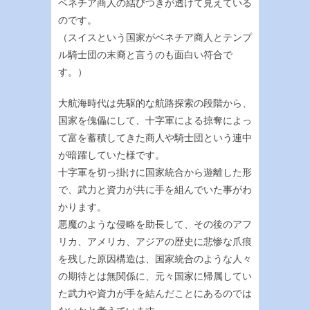
ベネチア商人の結びつきが透けて見えている
のです。
（スイスという国家がベネチア商人とテンプ
ル騎士団の末裔と言うのも面白い符合で
す。）
大航海時代は先駆的な航路探索の段階から、
国家を傀儡にして、十字軍による掠奪によっ
て富を蓄積してきた商人や騎士団という連中
が暗躍していた様です。
十字軍を切っ掛けに国家統合から遊離した形
で、武力と資力が共に手を組んでいた事がわ
かります。
悪魔のような侵略を助長して、その後のアフ
リカ、アメリカ、アジアの歴史に悲惨な爪痕
を残した原因構造は、国家統合のような人々
の期待とは無関係に、元々国家に帰属してい
た武力や資力が手を結んだことにあるのでは