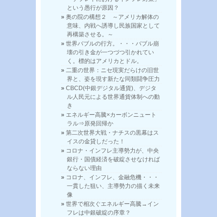
という愚行が原因？
奥の院の構想２ ～アメリカ解体の
意味、内戦へ誘導し民族国家として
再構築させる。～
世界バブルの行方。・・・バブル崩
壊の引き金が一つづつ引かれてい
く。標的はアメリカとドル。
二重の世界：ニセ現実だらけの旧世
界と、姿を現す新たな同類闘争圧力
CBCD(中銀デジタル通貨)、デジタ
ル人民元による世界通貨体制への動
き
エネルギー高騰×カーボンニュート
ラル⇒原発回帰か
第二次世界大戦・ナチスの黒幕はス
イスの金貸しだった！
コロナ・インフレ主導勢力が、中央
銀行・国債経済を破綻させなければ
ならない理由
コロナ、インフレ、金融危機・・・
一貫した狙い、主導勢力の描く未来
像
世界で相次ぐエネルギー高騰→イン
フレは中銀破綻の序章？