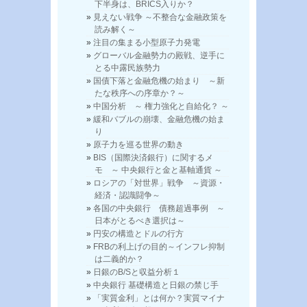
下半身は、BRICS入りか？
見えない戦争 ～不整合な金融政策を
読み解く～
注目の集まる小型原子力発電
グローバル金融勢力の殿戦、逆手に
とる中露民族勢力
国債下落と金融危機の始まり ～新
たな秩序への序章か？～
中国分析 ～ 権力強化と自給化？ ～
緩和バブルの崩壊、金融危機の始ま
り
原子力を巡る世界の動き
BIS（国際決済銀行）に関するメ
モ ～ 中央銀行と金と基軸通貨 ～
ロシアの「対世界」戦争 ～資源・
経済・認識闘争～
各国の中央銀行 債務超過事例 ～
日本がとるべき選択は～
円安の構造とドルの行方
FRBの利上げの目的～インフレ抑制
は二義的か？
日銀のB/Sと収益分析１
中央銀行 基礎構造と日銀の禁じ手
「実質金利」とは何か？実質マイナ