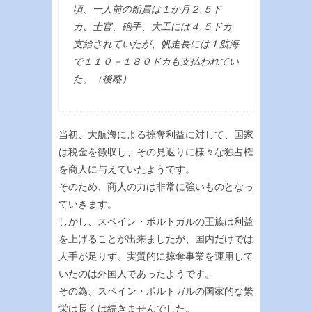
頃、一人前の船員は１か月２.５ド
カ、士官、砲手、大工には４.５ドカ
支給されていたが、帆走長には１航海
で１１０－１８０ドカも支払われてい
た。（後略）
当初、大航海による掠奪利益に対して、国家
は税金を徴収し、その見返りに様々な独占権
を商人に与えていたようです。
そのため、商人の力は非常に強いものとなっ
ていきます。
しかし、スペイン・ポルトガルの王族は利益
を上げることが出来ましたが、国内だけでは
人手が足りず、実質的に掠奪事業を運用して
いたのは外国人であったようです。
その為、スペイン・ポルトガルの国家的な繁
栄は長くは続きませんでした。