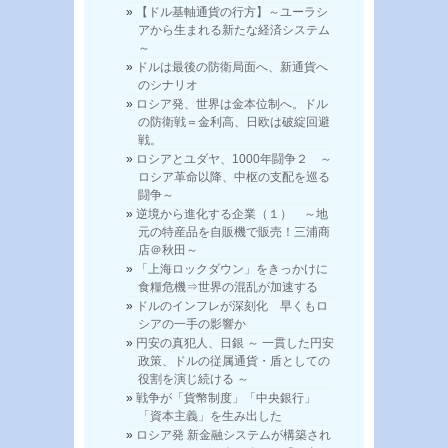
【ドル基軸通貨の行方】～ユーラシ
アから生まれる新たな経済システム
～
ドルは最後の防衛局面へ、新通貨へ
のシナリオ
ロシア発、世界は金本位制へ。ドル
の防衛戦＝金利高、日欧は破綻回避
戦。
ロシアとユダヤ、1000年闘争２ ～
ロシア革命以降、中枢の支配を巡る
闘争～
逆境から進化する企業（１） ～地
元の特産品を自販機で販売！三浦商
店＠秋田～
「上海ロックダウン」をきっかけに
食糧危機⇒世界の混乱が加速する
ドルのインフレが深刻化 早くもロ
シアの一手の影響か
円安の真犯人、日銀 ～ 一貫した円安
政策、ドルの従属通貨・盾としての
役割を演じ続ける ～
戦争が「貨幣制度」「中央銀行」
「資本主義」を生み出した
ロシア発 新金融システムが構築され