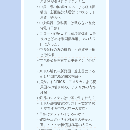
ス金利が引き起こすこととは
中露主導の拡張BRICSによる経済圏
構築、新国際決済通貨（バスケット
通貨）導入へ
中央銀行 教科書には載らない歴史
背景（日銀）
コロナ・戦争→ドル覇権弱体化 →最
後のとどめは米国債暴落、その入り
口に入った。
中央銀行の力の根源 ～通貨発行権
と徴税権～
世界経済を左右する中央アジアの動
き
米ドル離れ⇒新興国・途上国による
新しい国際経済圏の構築へ
拡大するBIRICS、アメリカによる従
属国への引き締め、アメリカの内部
分裂
銀行のシステムは中国で生まれた？
【ドル基軸通貨の行方】～世界情勢
を左右する中立パワーの存在～
日銀はデフォルトするのか？
破綻か回避か？金利政策の分かれ
道。・・・米国債は暴落の入口へ