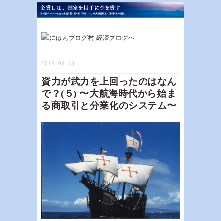
2014-04-13
資力が武力を上回ったのはなん
で？(５) 〜大航海時代から始ま
る商取引と分業化のシステム〜