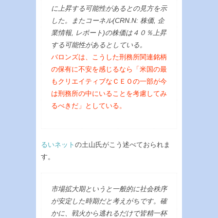
に上昇する可能性があるとの見方を示
した。またコーネル(CRN.N: 株価, 企
業情報, レポート)の株価は４０％上昇
する可能性があるとしている。
バロンズは、こうした刑務所関連銘柄
の保有に不安を感じるなら「米国の最
もクリエイティブなＣＥＯの一部が今
は刑務所の中にいることを考慮してみ
るべきだ」としている。
るいネット
の土山氏がこう述べておられま
す。
市場拡大期というと一般的に社会秩序
が安定した時期だと考えがちです。確
かに、戦火から逃れるだけで皆精一杯