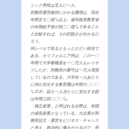
ニック男性は五人に一人。
刑務所運営維持にかかる費用は、現在
年間五七〇億㌦以上。連邦政府教育省
の年間総予算が四二〇億㌦であること
と比較すれば、その巨額さが分かるだ
ろう。
州レベルで見るともっとひどい状況で
ある。カリフォルニア州は、この一〇
年間で大学教職員を一〇万人もレイオ
フしたが、刑務所の看守は一万人増員
しているのである。大学生一人あたり
に州が支出する教育費は年間六〇〇〇
㌦だが、囚人一人当たりに支出する額
は年間三四〇〇〇㌦。
「矯正産業」と呼ばれる分野は、米国
の成長産業となっている。大企業が刑
務所設立・運営をビジネス・チャンス
と考え、政治的に働きかけるので、刑