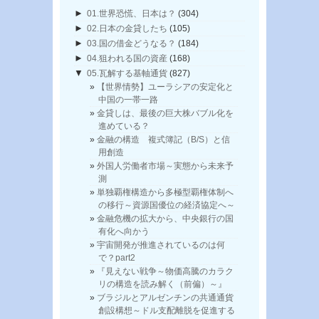
►
01.世界恐慌、日本は？
(304)
►
02.日本の金貸したち
(105)
►
03.国の借金どうなる？
(184)
►
04.狙われる国の資産
(168)
▼
05.瓦解する基軸通貨
(827)
【世界情勢】ユーラシアの安定化と
中国の一帯一路
金貸しは、最後の巨大株バブル化を
進めている？
金融の構造 複式簿記（B/S）と信
用創造
外国人労働者市場～実態から未来予
測
単独覇権構造から多極型覇権体制へ
の移行～資源国優位の経済協定へ～
金融危機の拡大から、中央銀行の国
有化へ向かう
宇宙開発が推進されているのは何
で？part2
『見えない戦争～物価高騰のカラク
リの構造を読み解く（前偏）～』
ブラジルとアルゼンチンの共通通貨
創設構想～ドル支配離脱を促進する