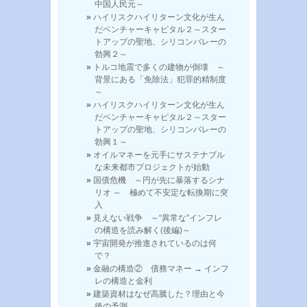
中国人民元～
ハイリスクハイリターン文化が生ん
だベンチャーキャピタル２～スター
トアップの聖地、シリコンバレーの
勃興２～
トルコ地震で多くの建物が倒壊 ～
背景にある「免除法」犯罪的精制度
～
ハイリスクハイリターン文化が生ん
だベンチャーキャピタル２～スター
トアップの聖地、シリコンバレーの
勃興１～
オイルマネーを元手にサステナブル
な未来都市プロジェクトが始動
国債危機 ～円が先に暴落するシナ
リオ ～ 極めて不安定な転換期に突
入
見えない戦争 ～“異常な”インフレ
の構造を読み解く(後編)～
宇宙開発が推進されているのは何
で？
金融の構造② 債務マネー → インフ
レの構造と金利
建築資材はなぜ高騰した？理由と今
後の予測