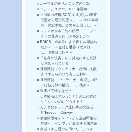
ルーブルの復活とロシアの反撃
ロシアとユダヤ、1000年闘争
上海協力機構(SCO):対金貸しの軍事
同盟から通貨同盟へ。 ～2000年以
降、民族本能が資力を上回った。～
ロシアが金本位制へ移行・・・プー
チンの最終目的はドル潰しか？
BRICS、金本位による反ドル同盟結
成か？ ～金貸し世界（欧米日）
は、少数派に転落～
「世界の現実」を出発点にする経済
が求められている
世界情勢～ウクライナ 感情に支配
されず自らの頭で考える材料
世界情勢 ～ウクライナ、金貸しの狙
いは新冷戦の構築・ドル防衛～
金価格高騰はなぜ？
日本経済はアルゼンチンの二の舞に
ならないためにどうする？
カナダ発トラック運転手の抗議活
動’Freedom Convoy’
供給制限発インフレから金融覇権の
崩壊へ、インフレが意味する未来像
目減りする通貨を用いた「デジタ