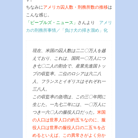
ちなみに
アメリカ囚人数・刑務所数の推移
は
こんな感じ。
「ピープルズ・ニュース」
さんより
アメリ
カの刑務所事情／「負け犬の掃き溜め」化
現在、米国の囚人数は二二〇万人を越
えており、これは、国民一〇万人につ
き七〇二人の割合で、産業先進国トッ
プの収監率。二位のロシアは六二八
人、フランスとイギリスはそれぞれ一
三八人。
この収監率の急増は、この三〇年間に
生じた。一九七二年には、一〇万人に
つき一六〇人の服役人口だった。
米国
の人口は世界人口の約五％なのに、服
役人口は世界の服役人口の二五％を占
めるといえば、この異常さがよく分か