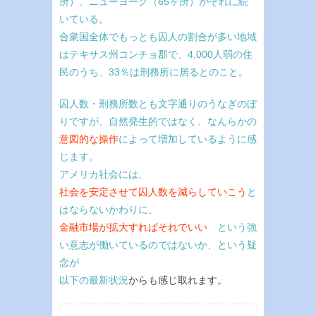
所）、ニューヨーク（65ヶ所）がそれに続
いている。
合衆国全体でもっとも囚人の割合が多い地域
はテキサス州コンチョ郡で、4,000人弱の住
民のうち、33％は刑務所に居るとのこと。
囚人数・刑務所数とも文字通りのうなぎのぼ
りですが、自然発生的ではなく、なんらかの
意図的な操作
によって増加しているように感
じます。
アメリカ社会には、
社会を安定させて囚人数を減らしていこう
と
はならないかわりに、
金融市場が拡大すればそれでいい
という強
い意志が働いているのではないか、という疑
念が
以下の最新状況
からも感じ取れます。