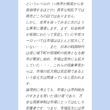
というレベルの（≒秩序が根底から全
面崩壊するほどの）異常な戦乱下では
商売どころの話ではありません。
しかし、史実を辿ってみると次のよう
な事実に遭遇します。まず、社会秩序
が長期にわたって安定していた中世ヨ
ーロッパでは市場はほとんど拡大して
いない・・・、また、日本の戦国時代
は逆に城下町や宿場町の前身となる都
市が繁栄し始め、市場は意外にも拡大
していた・・・、これらの現象事実か
らは、市場の拡大期は安定期であると
いう捉え方は間違っていると思われま
す。
論理的に考えても、市場とは序列統合
のすきまを突いた‘抜け道’であり、万
全な国家体制は市場にとってはむしろ
邪魔者です。つまり、市場拡大には序