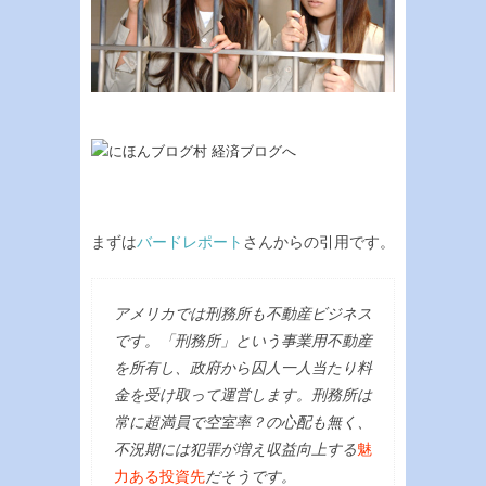
まずは
バードレポート
さんからの引用です。
アメリカでは刑務所も不動産ビジネス
です。「刑務所」という事業用不動産
を所有し、政府から囚人一人当たり料
金を受け取って運営します。刑務所は
常に超満員で空室率？の心配も無く、
不況期には犯罪が増え収益向上する
魅
力ある投資先
だそうです。