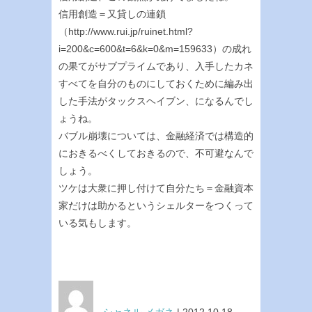
信用創造＝又貸しの連鎖
（http://www.rui.jp/ruinet.html?
i=200&c=600&t=6&k=0&m=159633）の成れ
の果てがサブプライムであり、入手したカネ
すべてを自分のものにしておくために編み出
した手法がタックスヘイブン、になるんでし
ょうね。
バブル崩壊については、金融経済では構造的
におきるべくしておきるので、不可避なんで
しょう。
ツケは大衆に押し付けて自分たち＝金融資本
家だけは助かるというシェルターをつくって
いる気もします。
シャネル メガネ
| 2012.10.18