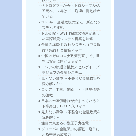
ペトロダラーからペトロルーブル/人
民元へ、世界はドル崩壊に備え始め
ている
2023年 金融危機の深化・新たなシ
ステムの挑戦
ドル支配・SWIFT制裁の濫用が新し
い国際通貨システム構築を加速
金融の構造① 銀行システム（中央銀
行＋銀行）と債務マネー
中国のゼロコロナ政策見直しで、世
界は安定に向かえるか？
ロシアの新通貨構想／セルゲイ・グ
ラジェフの金融システム
見えない戦争 ～不整合な金融政策を
読み解く2～
ロシア、中国、米欧・・・世界情勢
の俯瞰
日本の米国債離れが始まっている？
下半身は、BRICS入りか？
見えない戦争 ～不整合な金融政策を
読み解く～
注目の集まる小型原子力発電
グローバル金融勢力の殿戦、逆手に
とる中露民族勢力