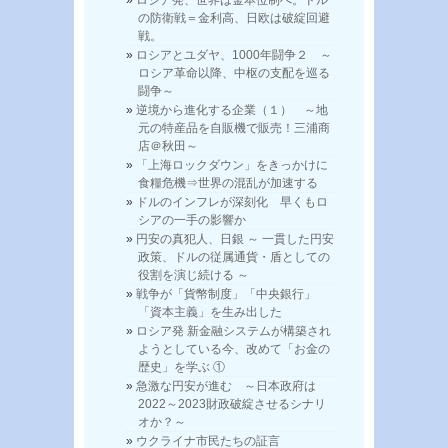
の防衛戦＝金利高、日欧は破綻回避
戦。
ロシアとユダヤ、1000年闘争２ ～
ロシア革命以降、中枢の支配を巡る
闘争～
逆境から進化する企業（１） ～地
元の特産品を自販機で販売！三浦商
店＠秋田～
「上海ロックダウン」をきっかけに
食糧危機⇒世界の混乱が加速する
ドルのインフレが深刻化 早くもロ
シアの一手の影響か
円安の真犯人、日銀 ～ 一貫した円安
政策、ドルの従属通貨・盾としての
役割を演じ続ける ～
戦争が「貨幣制度」「中央銀行」
「資本主義」を生み出した
ロシア発 新金融システムが構築され
ようとしている今、改めて「お金の
歴史」を学ぶ ①
急激な円安が進む ～日本政府は
2022～2023財政破綻させるシナリ
オか？～
ウクライナ市民たちの証言