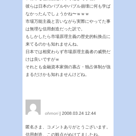
彼らは日本のバブルやバブル崩壊に何も学ば
なかったんでしょうかね〜ｗｗｗ
市場万能主義と言いながら実際にやってた事
は無理な信用創造だった訳で。
もしかしたら市場原理主義の歴史的転換点に
来てるのかも知れませんね。
日本では相変わらず市場原理主義者の威勢だ
けは良いですがｗ
それとも金融資本家側の寡占・独占体制が強
まるだけかも知れませんけどね。
ohmori
| 2008.03.24 12:44
匿名さま、コメントありがとうございます。
信用創造、この観点がぬけてましたね。