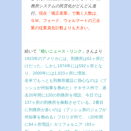
務所システムの民営化がどんどん進
行。
現在「矯正産業」で働く人数は、
ＧＭ、フォード、ウォルマートの三企
業の従業員合計数よりも大きい。
続いて
「暗いニュース・リンク」
さんより
1923年のアメリカには、刑務所は61ヶ所だ
けだった。しかし1974年には592ヶ所とな
り、2000年には1,023ヶ所に増加。
全米でもっとも刑務所建設に熱心なのは（ブ
ッシュが州知事を務めた）テキサス州で、過
去20年間に120の刑務所を増設、今日では
137ヶ所の刑務所を稼動させている。2番目
に刑務所が多いのは（ブッシュ弟のジェブが
州知事を務める）フロリダ州で、（20年間
に84ヶ所増設）カリフォルニア（83ヶ