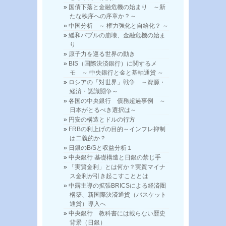
国債下落と金融危機の始まり ～新
たな秩序への序章か？～
中国分析 ～ 権力強化と自給化？ ～
緩和バブルの崩壊、金融危機の始ま
り
原子力を巡る世界の動き
BIS（国際決済銀行）に関するメ
モ ～ 中央銀行と金と基軸通貨 ～
ロシアの「対世界」戦争 ～資源・
経済・認識闘争～
各国の中央銀行 債務超過事例 ～
日本がとるべき選択は～
円安の構造とドルの行方
FRBの利上げの目的～インフレ抑制
は二義的か？
日銀のB/Sと収益分析１
中央銀行 基礎構造と日銀の禁じ手
「実質金利」とは何か？実質マイナ
ス金利が引き起こすこととは
中露主導の拡張BRICSによる経済圏
構築、新国際決済通貨（バスケット
通貨）導入へ
中央銀行 教科書には載らない歴史
背景（日銀）