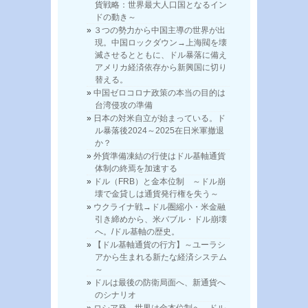
貨戦略：世界最大人口国となるイン
ドの動き～
３つの勢力から中国主導の世界が出
現。中国ロックダウン→上海閥を壊
滅させるとともに、ドル暴落に備え
アメリカ経済依存から新興国に切り
替える。
中国ゼロコロナ政策の本当の目的は
台湾侵攻の準備
日本の対米自立が始まっている。ド
ル暴落後2024～2025在日米軍撤退
か？
外貨準備凍結の行使はドル基軸通貨
体制の終焉を加速する
ドル（FRB）と金本位制 ～ドル崩
壊で金貸しは通貨発行権を失う～
ウクライナ戦→ドル圏縮小・米金融
引き締めから、米バブル・ドル崩壊
へ。/ドル基軸の歴史。
【ドル基軸通貨の行方】～ユーラシ
アから生まれる新たな経済システム
～
ドルは最後の防衛局面へ、新通貨へ
のシナリオ
ロシア発、世界は金本位制へ。ドル