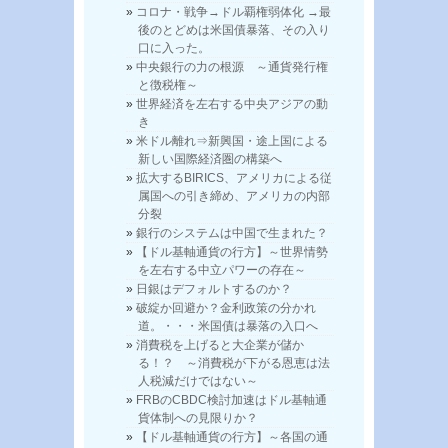
コロナ・戦争→ドル覇権弱体化 →最
後のとどめは米国債暴落、その入り
口に入った。
中央銀行の力の根源 ～通貨発行権
と徴税権～
世界経済を左右する中央アジアの動
き
米ドル離れ⇒新興国・途上国による
新しい国際経済圏の構築へ
拡大するBIRICS、アメリカによる従
属国への引き締め、アメリカの内部
分裂
銀行のシステムは中国で生まれた？
【ドル基軸通貨の行方】～世界情勢
を左右する中立パワーの存在～
日銀はデフォルトするのか？
破綻か回避か？金利政策の分かれ
道。・・・米国債は暴落の入口へ
消費税を上げると大企業が儲か
る！？ ～消費税が下がる恩恵は法
人税減だけではない～
FRBのCBDC検討加速はドル基軸通
貨体制への見限りか？
【ドル基軸通貨の行方】～各国の通