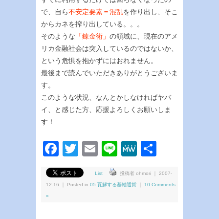
で、自ら
不安定要素＝混乱
を作り出し、そこ
からカネを搾り出している。。。
そのような
「錬金術」
の領域に、現在のアメ
リカ金融社会は突入しているのではないか、
という危惧を抱かずにはおれません。
最後まで読んでいただきありがとうございま
す。
このような状況、なんとかしなければヤバ
イ、と感じた方、応援よろしくお願いしま
す！
Facebook
Twitter
Email
Line
MeWe
共
有
List
投稿者 ohmori ｜ 2007-
12-16 ｜ Posted in
05.瓦解する基軸通貨
｜
10 Comments
»