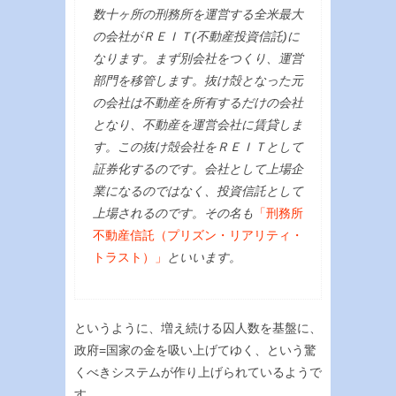
数十ヶ所の刑務所を運営する全米最大
の会社がＲＥＩＴ(不動産投資信託)に
なります。まず別会社をつくり、運営
部門を移管します。抜け殻となった元
の会社は不動産を所有するだけの会社
となり、不動産を運営会社に賃貸しま
す。この抜け殻会社をＲＥＩＴとして
証券化するのです。会社として上場企
業になるのではなく、投資信託として
上場されるのです。その名も
「刑務所
不動産信託（プリズン・リアリティ・
トラスト）」
といいます。
というように、増え続ける囚人数を基盤に、
政府=国家の金を吸い上げてゆく、という驚
くべきシステムが作り上げられているようで
す。