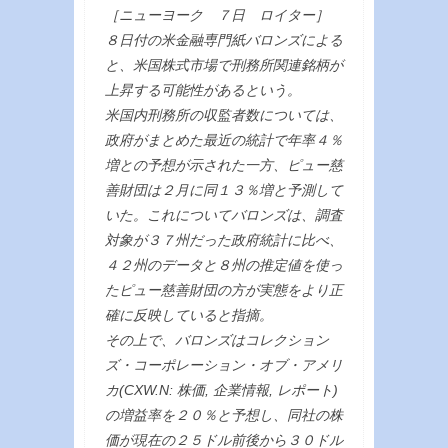
［ニューヨーク ７日 ロイター］
８日付の米金融専門紙バロンズによる
と、米国株式市場で刑務所関連銘柄が
上昇する可能性があるという。
米国内刑務所の収監者数については、
政府がまとめた最近の統計で年率４％
増との予想が示された一方、ピュー慈
善財団は２月に同１３％増と予測して
いた。これについてバロンズは、調査
対象が３７州だった政府統計に比べ、
４２州のデータと８州の推定値を使っ
たピュー慈善財団の方が実態をより正
確に反映していると指摘。
その上で、バロンズはコレクション
ズ・コーポレーション・オブ・アメリ
カ(CXW.N: 株価, 企業情報, レポート)
の増益率を２０％と予想し、同社の株
価が現在の２５ドル前後から３０ドル