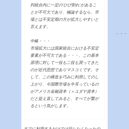
列統合内に一定の‘ひび割れ’があるこ
とが不可欠であり、極論するなら、市
場とは不安定期の方が拡大しやすいと
言えます。
・・・
中略・・・
市場拡大には国家統合における不安定
要素が不可欠である・・・、この基本
原理に対して一役も二役も買ってきた
のが近代思想でありマスコミです。そ
して、この構造を巧みに利用してのし
上がり、今国際市場を牛耳っているの
がアメリカ金融資本（＝ユダヤ資本）
だと捉え直してみると、すべてが繋が
るという気がします。
すでに利用するだけでは回らなくなったの