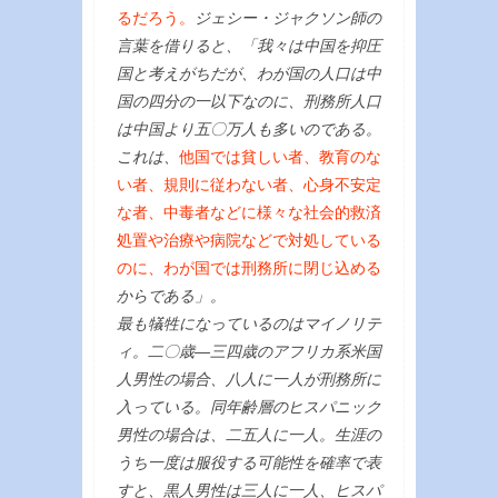
るだろう。
ジェシー・ジャクソン師の
言葉を借りると、「我々は中国を抑圧
国と考えがちだが、わが国の人口は中
国の四分の一以下なのに、刑務所人口
は中国より五〇万人も多いのである。
これは、
他国では貧しい者、教育のな
い者、規則に従わない者、心身不安定
な者、中毒者などに様々な社会的救済
処置や治療や病院などで対処している
のに、わが国では刑務所に閉じ込める
からである」。
最も犠牲になっているのはマイノリテ
ィ。二〇歳—三四歳のアフリカ系米国
人男性の場合、八人に一人が刑務所に
入っている。同年齢層のヒスパニック
男性の場合は、二五人に一人。生涯の
うち一度は服役する可能性を確率で表
すと、黒人男性は三人に一人、ヒスパ