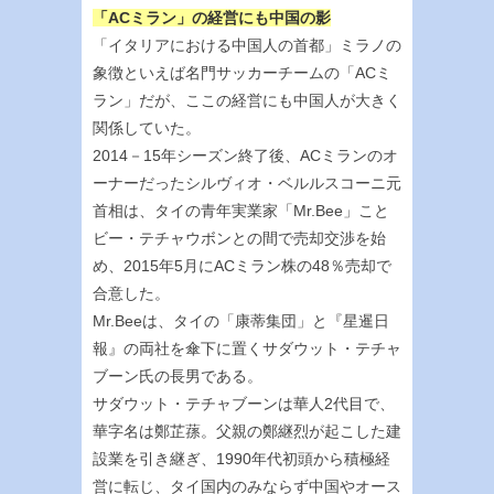
「ACミラン」の経営にも中国の影
「イタリアにおける中国人の首都」ミラノの
象徴といえば名門サッカーチームの「ACミ
ラン」だが、ここの経営にも中国人が大きく
関係していた。
2014－15年シーズン終了後、ACミランのオ
ーナーだったシルヴィオ・ベルルスコーニ元
首相は、タイの青年実業家「Mr.Bee」こと
ビー・テチャウボンとの間で売却交渉を始
め、2015年5月にACミラン株の48％売却で
合意した。
Mr.Beeは、タイの「康蒂集団」と『星暹日
報』の両社を傘下に置くサダウット・テチャ
ブーン氏の長男である。
サダウット・テチャブーンは華人2代目で、
華字名は鄭芷蓀。父親の鄭継烈が起こした建
設業を引き継ぎ、1990年代初頭から積極経
営に転じ、タイ国内のみならず中国やオース