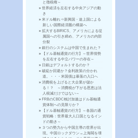
と徴税権～
世界経済を左右する中央アジアの動
き
米ドル離れ⇒新興国・途上国による
新しい国際経済圏の構築へ
拡大するBIRICS、アメリカによる従
属国への引き締め、アメリカの内部
分裂
銀行のシステムは中国で生まれた？
【ドル基軸通貨の行方】～世界情勢
を左右する中立パワーの存在～
日銀はデフォルトするのか？
破綻か回避か？金利政策の分かれ
道。・・・米国債は暴落の入口へ
消費税を上げると大企業が儲か
る！？ ～消費税が下がる恩恵は法
人税減だけではない～
FRBのCBDC検討加速はドル基軸通
貨体制への見限りか？
【ドル基軸通貨の行方】～各国の通
貨戦略：世界最大人口国となるイン
ドの動き～
３つの勢力から中国主導の世界が出
現。中国ロックダウン→上海閥を壊