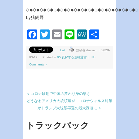
◇◆◇◆◇◆◇◆◇◆◇◆◇◆◇◆◇◆◇◆◇◆◇◆◇◆◇◆◇◆◇◆◇
by猪飼野
Facebook
Twitter
Email
Line
MeWe
共
有
List
投稿者 dairinin ｜ 2020-
03-19 ｜ Posted in
05.瓦解する基軸通貨
｜
No
Comments »
＜ コロナ騒動で中国の変わり身の早さ
どうなるアメリカ大統領選挙 コロナウィルス対策
がトランプ大統領再選の最大課題に ＞
トラックバック