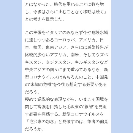
とはなかった。時代を重ねるごとに数を増
し、今後はさらに止むことなく移動は続く」
との考えを提示した。
この主張をイタリアのみならず今や危険水域
に達しつつあるヨーロッパ、アメリカ、日
本、韓国、東南アジア、さらには感染報告が
比較的少ないアフリカ、南米、そしてウズベ
キスタン、タジクスタン、キルギスタンなど
中央アジアの国々にまで重ねてみるなら、新
型コロナウイルスはもちろんのこと、中国発
の“未知の危機”を今後も想定する必要がある
だろう。
極めて逆説的な表現ながら、いまこそ国境を
閉じて富強を目指した毛沢東の“叡智”を見返
す必要を痛感する。新型コロナウイルスを
「毛沢東の怨念」と見做すのは、筆者の偏見
だろうか。