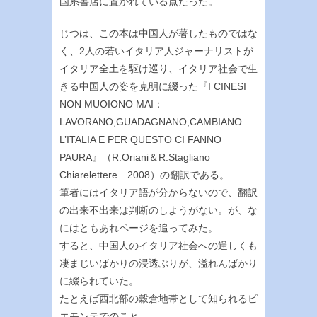
国系書店に置かれている点だった。
じつは、この本は中国人が著したものではな
く、2人の若いイタリア人ジャーナリストが
イタリア全土を駆け巡り、イタリア社会で生
きる中国人の姿を克明に綴った『I CINESI
NON MUOIONO MAI：
LAVORANO,GUADAGNANO,CAMBIANO
L’ITALIA E PER QUESTO CI FANNO
PAURA』（R.Oriani＆R.Stagliano
Chiarelettere 2008）の翻訳である。
筆者にはイタリア語が分からないので、翻訳
の出来不出来は判断のしようがない。が、な
にはともあれページを追ってみた。
すると、中国人のイタリア社会への逞しくも
凄まじいばかりの浸透ぶりが、溢れんばかり
に綴られていた。
たとえば西北部の穀倉地帯として知られるピ
エモンテでのこと。