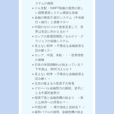
ステムの挑戦
ドル支配・SWIFT制裁の濫用が新し
い国際通貨システム構築を加速
金融の構造① 銀行システム（中央銀
行＋銀行）と債務マネー
中国のゼロコロナ政策見直しで、世
界は安定に向かえるか？
ロシアの新通貨構想／セルゲイ・グ
ラジェフの金融システム
見えない戦争 ～不整合な金融政策を
読み解く2～
ロシア、中国、米欧・・・世界情勢
の俯瞰
日本の米国債離れが始まっている？
下半身は、BRICS入りか？
見えない戦争 ～不整合な金融政策を
読み解く～
注目の集まる小型原子力発電
グローバル金融勢力の殿戦、逆手に
とる中露民族勢力
国債下落と金融危機の始まり ～新
たな秩序への序章か？～
中国分析 ～ 権力強化と自給化？ ～
緩和バブルの崩壊、金融危機の始ま