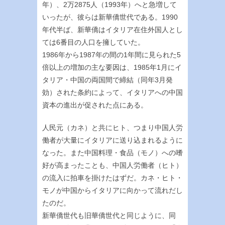
年）、2万2875人（1993年）へと急増して
いったが、彼らは新華僑世代である。1990
年代半ば、新華僑はイタリア在住外国人とし
ては6番目の人口を擁していた。
1986年から1987年の間の1年間に見られた5
倍以上の増加の主な要因は、1985年1月にイ
タリア・中国の両国間で締結（同年3月発
効）された条約によって、イタリアへの中国
資本の進出が促された点にある。
人民元（カネ）と共にヒト、つまり中国人労
働者が大量にイタリアに送り込まれるように
なった。また中国料理・食品（モノ）への嗜
好が高まったことも、中国人労働者（ヒト）
の流入に拍車を掛けたはずだ。カネ・ヒト・
モノが中国からイタリアに向かって流れだし
たのだ。
新華僑世代も旧華僑世代と同じように、同