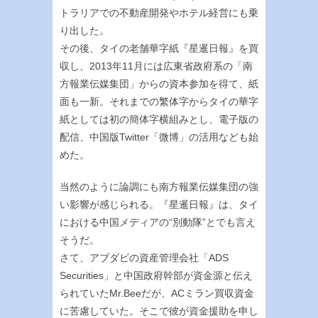
トラリアでの不動産開発やホテル経営にも乗
り出した。
その後、タイの老舗華字紙『星暹日報』を買
収し、2013年11月には広東省政府系の「南
方報業伝媒集団」からの資本参加を得て、紙
面も一新。それまでの繁体字からタイの華字
紙としては初の簡体字横組みとし、電子版の
配信、中国版Twitter「微博」の活用なども始
めた。
当然のように論調にも南方報業伝媒集団の強
い影響が感じられる。『星暹日報』は、タイ
における中国メディアの“別動隊”とでも言え
そうだ。
さて、アブダビの資産管理会社「ADS
Securities」と中国政府幹部が資金源と伝え
られていたMr.Beeだが、ACミラン買収資金
に苦慮していた。そこで彼が資金援助を申し