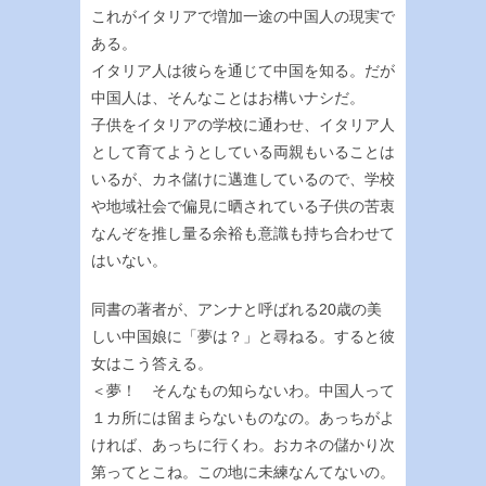
これがイタリアで増加一途の中国人の現実で
ある。
イタリア人は彼らを通じて中国を知る。だが
中国人は、そんなことはお構いナシだ。
子供をイタリアの学校に通わせ、イタリア人
として育てようとしている両親もいることは
いるが、カネ儲けに邁進しているので、学校
や地域社会で偏見に晒されている子供の苦衷
なんぞを推し量る余裕も意識も持ち合わせて
はいない。
同書の著者が、アンナと呼ばれる20歳の美
しい中国娘に「夢は？」と尋ねる。すると彼
女はこう答える。
＜夢！ そんなもの知らないわ。中国人って
１カ所には留まらないものなの。あっちがよ
ければ、あっちに行くわ。おカネの儲かり次
第ってとこね。この地に未練なんてないの。