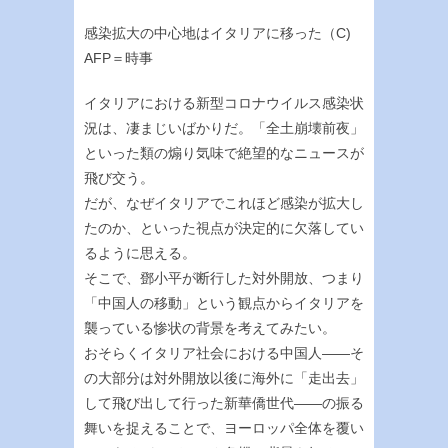
感染拡大の中心地はイタリアに移った（C)
AFP＝時事
イタリアにおける新型コロナウイルス感染状
況は、凄まじいばかりだ。「全土崩壊前夜」
といった類の煽り気味で絶望的なニュースが
飛び交う。
だが、なぜイタリアでこれほど感染が拡大し
たのか、といった視点が決定的に欠落してい
るように思える。
そこで、鄧小平が断行した対外開放、つまり
「中国人の移動」という観点からイタリアを
襲っている惨状の背景を考えてみたい。
おそらくイタリア社会における中国人――そ
の大部分は対外開放以後に海外に「走出去」
して飛び出して行った新華僑世代――の振る
舞いを捉えることで、ヨーロッパ全体を覆い