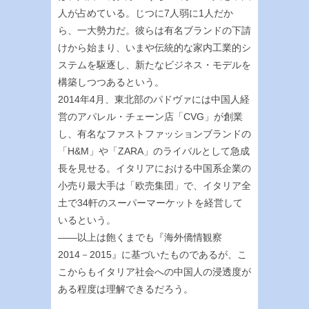
人が占めている。じつに7人弱に1人だか
ら、一大勢力だ。彼らは有名ブランドの下請
けから始まり、いまや伝統的な家内工業的シ
ステムを駆逐し、新たなビジネス・モデルを
構築しつつあるという。
2014年4月、東北部のパドヴァには中国人経
営のアパレル・チェーン店「CVG」が創業
し、有名なファストファッションブランドの
「H&M」や「ZARA」のライバルとして急成
長を見せる。イタリアにおける中国系企業の
小売り最大手は「欧売集団」で、イタリア全
土で34軒のスーパーマーケットを経営して
いるという。
――以上は飽くまでも『海外僑情観察
2014－2015』に基づいたものであるが、こ
こからもイタリア社会への中国人の浸透度が
ある程度は理解できるだろう。