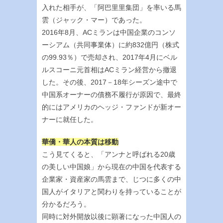
入れた相手が、「阿巴里里集団」を率いる馬
雲（ジャック・マー）であった。
2016年8月、ACミランは中国企業のコンソ
ーシアム（共同事業体）に約832億円（株式
の99.93％）で売却され、2017年4月にベル
ルスコーニ元首相はACミラン経営から撤退
した。その後、2017－18年シーズン途中で
中国系オーナーの債務不履行が原因で、最終
的にはアメリカのヘッジ・ファンドが新オー
ナーに就任した。
華僑・華人の本質は移動
こう見てくると、「アンナと呼ばれる20歳
の美しい中国娘」から現在の中国を代表する
企業家・資産家の馬雲まで、じつに多くの中
国人がイタリアと関わりを持っていることが
分かるだろう。
同時に対外開放以後に顕著になった中国人の