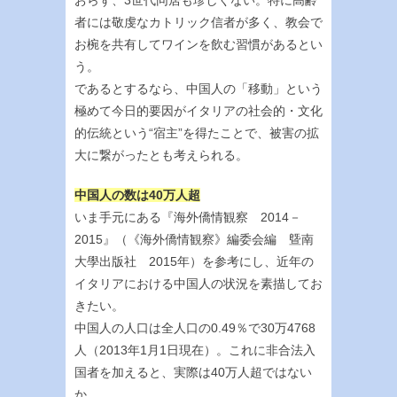
おらず、3世代同居も珍しくない。特に高齢
者には敬虔なカトリック信者が多く、教会で
お椀を共有してワインを飲む習慣があるとい
う。
であるとするなら、中国人の「移動」という
極めて今日的要因がイタリアの社会的・文化
的伝統という“宿主”を得たことで、被害の拡
大に繋がったとも考えられる。
中国人の数は40万人超
いま手元にある『海外僑情観察 2014－
2015』（《海外僑情観察》編委会編 曁南
大學出版社 2015年）を参考にし、近年の
イタリアにおける中国人の状況を素描してお
きたい。
中国人の人口は全人口の0.49％で30万4768
人（2013年1月1日現在）。これに非合法入
国者を加えると、実際は40万人超ではない
か。