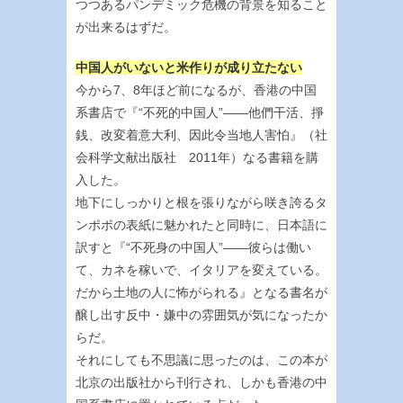
つつあるパンデミック危機の背景を知ること
が出来るはずだ。
中国人がいないと米作りが成り立たない
今から7、8年ほど前になるが、香港の中国
系書店で『“不死的中国人”――他們干活、掙
銭、改変着意大利、因此令当地人害怕』（社
会科学文献出版社 2011年）なる書籍を購
入した。
地下にしっかりと根を張りながら咲き誇るタ
ンポポの表紙に魅かれたと同時に、日本語に
訳すと『“不死身の中国人”――彼らは働い
て、カネを稼いで、イタリアを変えている。
だから土地の人に怖がられる』となる書名が
醸し出す反中・嫌中の雰囲気が気になったか
らだ。
それにしても不思議に思ったのは、この本が
北京の出版社から刊行され、しかも香港の中