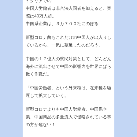
イタリアでの
中国人労働者は非合法入国者を加えると、実
際は40万人超。
中国系企業は、３万７００社にのぼる
新型コロナ菌もこれだけの中国人が出入りし
ているから、一気に蔓延したのだろう。
中国の１７億人の貧民対策として、どんどん
海外に流出させて中国の影響力を世界にばら
撒く作戦だ。
「中国労働者」という外来種は、在来種を駆
逐して拡大していく。
新型コロナよりも中国人労働者、中国系企
業、中国商品の多量流入で侵略されている事
の方が危ない！