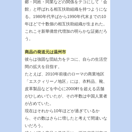
郷・同姓・同業などの関係をテコにして「会
館」と呼ばれる相互扶助組織を持つようにな
る。1980年代半ばから1990年代末までの10
年ほどで十数個の相互扶助組織が生まれた。
これこそ新華僑世代増加の明らかな証拠だろ
う。
商品の発送元は温州市
彼らは強固な団結力をテコに、自らの生活空
間の拡大を目指す。
たとえば、2010年前後のローマの商業地区
「エスクィリーノ地区」には、衣料品、靴、
皮革製品などを中心に2000軒を超える店舗
がひしめいていたが、その半数は中国人業者
が占めていた。
現在はそれから10年ほどが過ぎているか
ら、その数はさらに増したと考えて間違いな
いだろう。