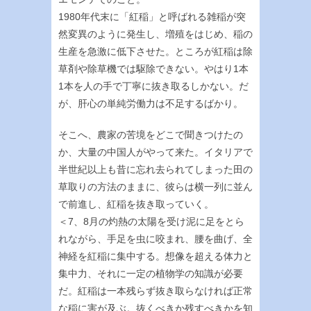
1980年代末に「紅稲」と呼ばれる雑稲が突
然変異のように発生し、増殖をはじめ、稲の
生産を急激に低下させた。ところが紅稲は除
草剤や除草機では駆除できない。やはり1本
1本を人の手で丁寧に抜き取るしかない。だ
が、肝心の単純労働力は不足するばかり。
そこへ、農家の苦境をどこで聞きつけたの
か、大量の中国人がやって来た。イタリアで
半世紀以上も昔に忘れ去られてしまった田の
草取りの方法のままに、彼らは横一列に並ん
で前進し、紅稲を抜き取っていく。
＜7、8月の灼熱の太陽を受け泥に足をとら
れながら、手足を虫に咬まれ、腰を曲げ、全
神経を紅稲に集中する。想像を超える体力と
集中力、それに一定の植物学の知識が必要
だ。紅稲は一本残らず抜き取らなければ正常
な稲に害が及ぶ。抜くべきか残すべきかを知