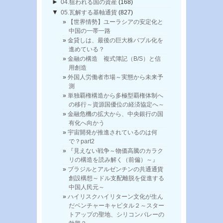
►
04.狙われる国の資産
(168)
▼
05.瓦解する基軸通貨
(827)
【世界情勢】ユーラシアの安定化と
中国の一帯一路
金貸しは、最後の巨大株バブル化を
進めている？
金融の構造 複式簿記（B/S）と信
用創造
外国人労働者市場～実態から未来予
測
単独覇権構造から多極型覇権体制へ
の移行～資源国優位の経済協定へ～
金融危機の拡大から、中央銀行の国
有化へ向かう
宇宙開発が推進されているのは何
で？part2
『見えない戦争～物価高騰のカラク
リの構造を読み解く（前偏）～』
ブラジルとアルゼンチンの共通通貨
創設構想～ドル支配離脱を促進する
中国人民元～
ハイリスクハイリターン文化が生ん
だベンチャーキャピタル２～スター
トアップの聖地、シリコンバレーの