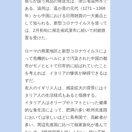
彼らが扱う商品の発送元は、浙江省温州市で
ある。温州は、遥か昔の元代（1271～1368
年）から中国における日用雑貨の一大拠点と
して知られる。新型コロナウイルスを巡って
は、2月初旬に湖北省武漢市に続いて封鎖措
置を受けた。
ローマの商業地区と新型コロナウイルスによ
って危機的レベルにまで汚染された中国の都
市がモノとヒトで日常的に結ばれていたこと
を考えれば、イタリアの惨状が納得できるは
ずだ。
友人のイギリス人は、感染拡大の背景にはイ
タリア人の生活様式もあると指摘する。
イタリア人はオリーブやトマトといった健康
的な食生活によって、肥満の多い欧州先進国
においては珍しいほどに長寿国で、高齢者が
多い。周辺先進国に比べて核家族化が進んで