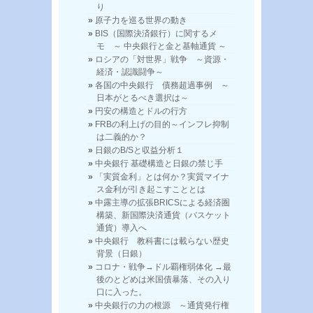
り
原子力を巡る世界の動き
BIS（国際決済銀行）に関するメ
モ ～ 中央銀行と金と基軸通貨 ～
ロシアの「対世界」戦争 ～資源・
経済・認識闘争～
各国の中央銀行 債務超過事例 ～
日本がとるべき選択は～
円安の構造とドルの行方
FRBの利上げの目的～インフレ抑制
は二義的か？
日銀のB/Sと収益分析１
中央銀行 基礎構造と日銀の禁じ手
「実質金利」とは何か？実質マイナ
ス金利が引き起こすこととは
中露主導の拡張BRICSによる経済圏
構築、新国際決済通貨（バスケット
通貨）導入へ
中央銀行 教科書には載らない歴史
背景（日銀）
コロナ・戦争→ドル覇権弱体化 →最
後のとどめは米国債暴落、その入り
口に入った。
中央銀行の力の根源 ～通貨発行権