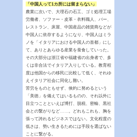
「中国人って1カ所には留まらない」
農業に次いで、大理石の石工、ゴミ処理工場
労働者、ソファー・皮革・衣料職人、バー、
レストラン、床屋、中国産品の雑貨商などが
中国人に依存するようになり、中国人はミラ
ノを「イタリアにおける中国人の首都」にし
て、ありとあらゆる産業を蚕食していった。
その大部分は浙江省や福建省の出身者で、多
くは非合法でイタリア入りしている。教育程
度は他国からの移民に比較して低く、それゆ
えイタリア社会に同化し難い。
苦労をものともせず、倹約に努めるという
「美徳」を備えてはいるものの、それ以外に
目立つことといえば博打、脱税、密輸、黒社
会との繋がりなど……。どれもこれも、胸を
張って誇れるビジネスではない。文化程度の
低さは、勢い生きるためには手段を選ばない
ことに繋がる。