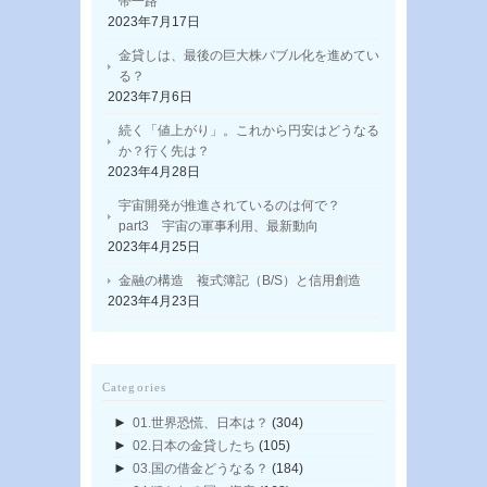
帯一路
2023年7月17日
金貸しは、最後の巨大株バブル化を進めてい
る？
2023年7月6日
続く「値上がり」。これから円安はどうなる
か？行く先は？
2023年4月28日
宇宙開発が推進されているのは何で？
part3 宇宙の軍事利用、最新動向
2023年4月25日
金融の構造 複式簿記（B/S）と信用創造
2023年4月23日
Categories
►
01.世界恐慌、日本は？
(304)
►
02.日本の金貸したち
(105)
►
03.国の借金どうなる？
(184)