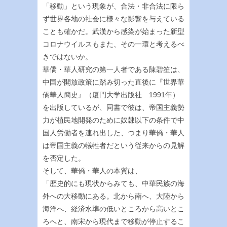
「移動」という現象が、合法・非合法に限ら
ず世界各地の社会に様々な影響を与えている
ことも確かだ。武漢から感染が始まった新型
コロナウイルスもまた、その一環と考えるべ
きではないか。
華僑・華人研究の第一人者である陳碧笙は、
中国が開放政策に踏み切った直後に『世界華
僑華人簡史』（厦門大学出版社 1991年）
を出版しているが、同書で彼は、帝国主義勢
力が植民地開発のために奴隷以下の条件で中
国人労働者を連れ出した、つまり華僑・華人
は帝国主義の犠牲者だという従来からの見解
を否定した。
そして、華僑・華人の本質は、
「歴史的にも現状からみても、中華民族の海
外への大移動にある。北から南へ、大陸から
海洋へ、経済水準の低いところから高いとこ
ろへと、南宋から現代まで移動が停止するこ