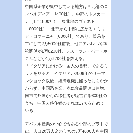
中国系企業が集中している地方は西北部のロ
ンバルディア（1400社）、中部のトスカー
ナ（1万1800社）、東北部のヴェネト
（8000社）、北部から中部に広がるエミリ
ア・ロマーニャ（6800社）であり、貿易を
主にして2万5000社前後。他にアパレルや製
靴関係が1万8200社、レストラン・バー・ホ
テルなどが1万3700社を数える。
「イタリアにおける中国人の首都」であるミ
ラノを見ると、イタリアが2008年のリーマ
ンショック以後、経済危機に陥ったにもかか
わらず、中国系企業、殊に食品関連は急増。
同市で外国からの移住者が経営する600社の
うち、中国人移住者のそれは17％を占めて
いる。
アパレル産業の中心でもある中部のプラトで
は、人口20万人余のうちの3万4000人を中国