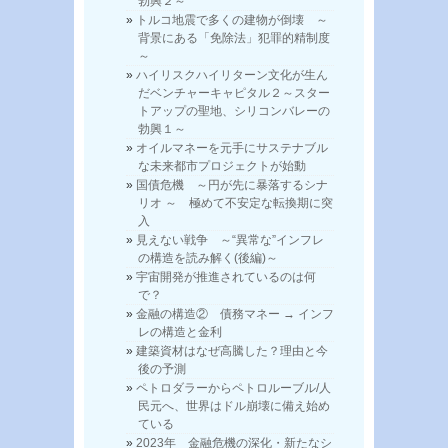
勃興２～
トルコ地震で多くの建物が倒壊 ～
背景にある「免除法」犯罪的精制度
～
ハイリスクハイリターン文化が生ん
だベンチャーキャピタル２～スター
トアップの聖地、シリコンバレーの
勃興１～
オイルマネーを元手にサステナブル
な未来都市プロジェクトが始動
国債危機 ～円が先に暴落するシナ
リオ ～ 極めて不安定な転換期に突
入
見えない戦争 ～“異常な”インフレ
の構造を読み解く(後編)～
宇宙開発が推進されているのは何
で？
金融の構造② 債務マネー → インフ
レの構造と金利
建築資材はなぜ高騰した？理由と今
後の予測
ペトロダラーからペトロルーブル/人
民元へ、世界はドル崩壊に備え始め
ている
2023年 金融危機の深化・新たなシ