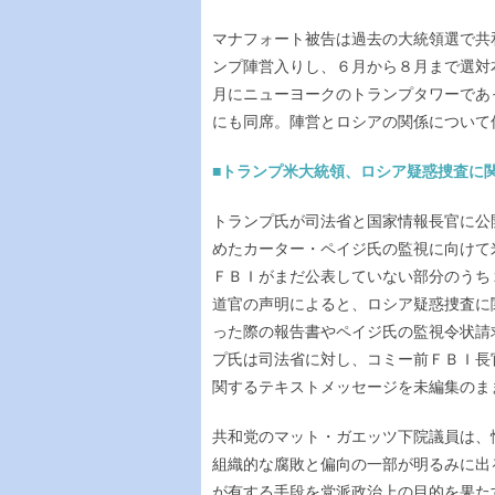
マナフォート被告は過去の大統領選で共
ンプ陣営入りし、６月から８月まで選対
月にニューヨークのトランプタワーであ
にも同席。陣営とロシアの関係について
■トランプ米大統領、ロシア疑惑捜査に関連
トランプ氏が司法省と国家情報長官に公
めたカーター・ペイジ氏の監視に向けて
ＦＢＩがまだ公表していない部分のうち
道官の声明によると、ロシア疑惑捜査に
った際の報告書やペイジ氏の監視令状請
プ氏は司法省に対し、コミー前ＦＢＩ長
関するテキストメッセージを未編集のま
共和党のマット・ガエッツ下院議員は、
組織的な腐敗と偏向の一部が明るみに出
が有する手段を党派政治上の目的を果た