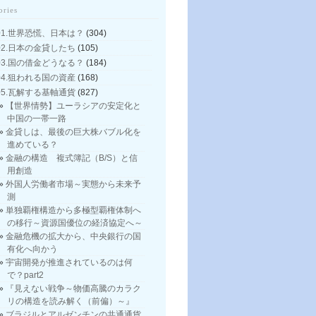
ories
01.世界恐慌、日本は？
(304)
02.日本の金貸したち
(105)
03.国の借金どうなる？
(184)
04.狙われる国の資産
(168)
05.瓦解する基軸通貨
(827)
【世界情勢】ユーラシアの安定化と
中国の一帯一路
金貸しは、最後の巨大株バブル化を
進めている？
金融の構造 複式簿記（B/S）と信
用創造
外国人労働者市場～実態から未来予
測
単独覇権構造から多極型覇権体制へ
の移行～資源国優位の経済協定へ～
金融危機の拡大から、中央銀行の国
有化へ向かう
宇宙開発が推進されているのは何
で？part2
『見えない戦争～物価高騰のカラク
リの構造を読み解く（前偏）～』
ブラジルとアルゼンチンの共通通貨