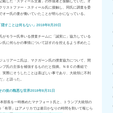
記載した「スティール文書」の作成者と接触していた。オ
クリストファー・スティール氏に接触し、同氏に調査を委
でオー氏の妻が働いていたことが明らかになっている。
すことは何もない」2018年8月20日
氏がモラー氏率いる捜査チームに「誠実に」協力している
ン氏に何らかの事情について話すのを控えるよう求めたこ
ジュリアーニ氏は、マクガーン氏の捜査協力について、間
ンプ氏の主張を補強するものだと指摘。ＮＢＣの番組で
。実際にそうしたことは喜ばしい事であり、大統領に不利
だ」と語った。
の後の醜悪な世界2018年8月31日
選対本部長を一時務めたマナフォート氏と、トランプ大統領の
の「有罪」はアメリカでは連日かなりの時間を割いて報じら