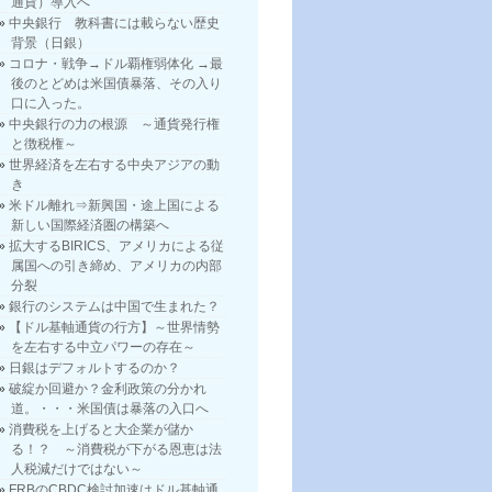
通貨）導入へ
中央銀行 教科書には載らない歴史
背景（日銀）
コロナ・戦争→ドル覇権弱体化 →最
後のとどめは米国債暴落、その入り
口に入った。
中央銀行の力の根源 ～通貨発行権
と徴税権～
世界経済を左右する中央アジアの動
き
米ドル離れ⇒新興国・途上国による
新しい国際経済圏の構築へ
拡大するBIRICS、アメリカによる従
属国への引き締め、アメリカの内部
分裂
銀行のシステムは中国で生まれた？
【ドル基軸通貨の行方】～世界情勢
を左右する中立パワーの存在～
日銀はデフォルトするのか？
破綻か回避か？金利政策の分かれ
道。・・・米国債は暴落の入口へ
消費税を上げると大企業が儲か
る！？ ～消費税が下がる恩恵は法
人税減だけではない～
FRBのCBDC検討加速はドル基軸通