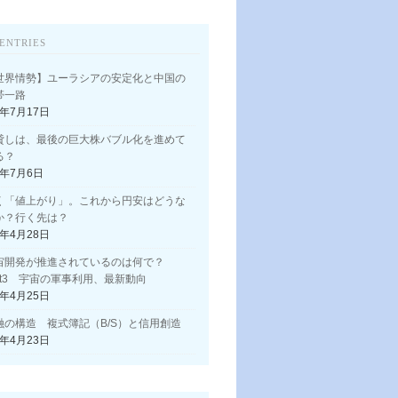
ENTRIES
世界情勢】ユーラシアの安定化と中国の
帯一路
3年7月17日
貸しは、最後の巨大株バブル化を進めて
る？
3年7月6日
く「値上がり」。これから円安はどうな
か？行く先は？
3年4月28日
宙開発が推進されているのは何で？
art3 宇宙の軍事利用、最新動向
3年4月25日
融の構造 複式簿記（B/S）と信用創造
3年4月23日