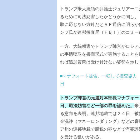
トランプ米大統領の弁護士ジュリアーニ
るために司法妨害したかどうかに関し、
取に応じない方針だとＡＰ通信に明らか
ンプ氏が連邦捜査局（ＦＢＩ）のコミー
一方、大統領選でトランプ陣営がロシア
の事情聴取を書面形式で実施することを
れば追加質問は受け付けない姿勢を示し
■マナフォート被告、一転して捜査協力 
日
トランプ陣営の元選対本部長マナフォー
日、司法妨害など一部の罪を認めた。
米
る意向を表明。連邦地裁では２４日、被
金洗浄（マネーロンダリング）などの審
ア州の連邦地裁で脱税の罪などで有罪評
を受ける狙いがある。