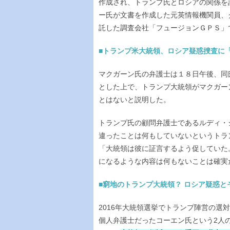
作成され、トランプ氏とロシアの関係を
ー氏が文書を作成した元英情報機関員、
託した調査会社「フュージョンＧＰＳ」
■トランプ米大統領、ロシア疑惑捜査に「隠
マクガーン氏の弁護士は１８日午後、同
とした上で、トランプ大統領がマクガー
とはないと説明した。
トランプ氏の顧問弁護士であるルディ・
違ったことは何もしていないというトラ
「大統領は彼に証言するよう促していた
になるような内容は何もないことは確実
■窮地のトランプ大統領？ ロシア疑惑とそ
2016年大統領選挙でトランプ陣営の
個人弁護士だったコーエン氏という2人