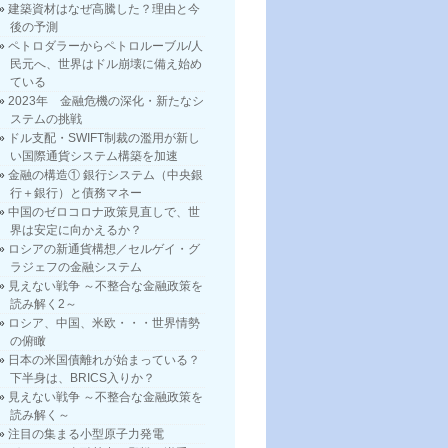
建築資材はなぜ高騰した？理由と今
後の予測
ペトロダラーからペトロルーブル/人
民元へ、世界はドル崩壊に備え始め
ている
2023年 金融危機の深化・新たなシ
ステムの挑戦
ドル支配・SWIFT制裁の濫用が新し
い国際通貨システム構築を加速
金融の構造① 銀行システム（中央銀
行＋銀行）と債務マネー
中国のゼロコロナ政策見直しで、世
界は安定に向かえるか？
ロシアの新通貨構想／セルゲイ・グ
ラジェフの金融システム
見えない戦争 ～不整合な金融政策を
読み解く2～
ロシア、中国、米欧・・・世界情勢
の俯瞰
日本の米国債離れが始まっている？
下半身は、BRICS入りか？
見えない戦争 ～不整合な金融政策を
読み解く～
注目の集まる小型原子力発電