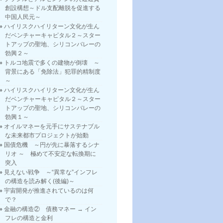
創設構想～ドル支配離脱を促進する
中国人民元～
ハイリスクハイリターン文化が生ん
だベンチャーキャピタル２～スター
トアップの聖地、シリコンバレーの
勃興２～
トルコ地震で多くの建物が倒壊 ～
背景にある「免除法」犯罪的精制度
～
ハイリスクハイリターン文化が生ん
だベンチャーキャピタル２～スター
トアップの聖地、シリコンバレーの
勃興１～
オイルマネーを元手にサステナブル
な未来都市プロジェクトが始動
国債危機 ～円が先に暴落するシナ
リオ ～ 極めて不安定な転換期に
突入
見えない戦争 ～“異常な”インフレ
の構造を読み解く(後編)～
宇宙開発が推進されているのは何
で？
金融の構造② 債務マネー → イン
フレの構造と金利