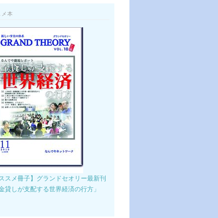
スメ本
ススメ冊子】グランドセオリー最新刊
金貸しが支配する世界経済の行方」