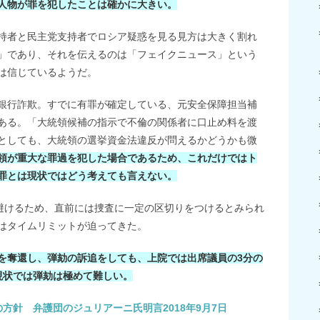
人物が罪を犯したことは確かに大きい。
持者と民主党支持者でロシア疑惑を見る見方は大きく割れ
」であり、それを伝えるのは「フェイクニュース」という
は信じているようだ。
銀行詐欺。すでに有罪が確定している、元安全保障担当補
ある。「大統領候補の指示で不倫の関係者に口止め料を渡
としても、大統領の選挙資金法違反が問えるかどうかも微
領が重大な罪過を犯した場合であるため、これだけではト
罪とは現状ではどう考えても言えない。
く避けるため、直前には捜査に一定の区切りをつけるとみられ
はタイムリミットが迫ってきた。
を奪還し、弾劾の訴追をしても、上院では出席議員の3分の
現状では弾劾は極めて難しい。
方針 弁護団のジュリアーニ氏明言2018年9月7日