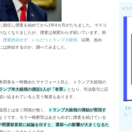
オス
察官に就任し捜査を始めてから1年4カ月がたちました。マスコ
れなくなりましたが、捜査は相変わらず続いています。前
、捜査終結せず、いらだつトランプ大統領。
以降、改め
には終結するのか、調べてみました。
本部長を一時務めたマナフォート氏と、トランプ大統領の
ランプ米大統領の側近2人が「有罪」
となり、司法取引に応
追い込まれていると言う報道もあります。
【オ
疑惑とは全く関係が無く、
トランプ大統領の弾劾が実現す
☆「
ようです。モラー検察官はあきらめずに捜査を続けている
る中間選挙直前に結論を出すと、選挙への影響が大きくなるた