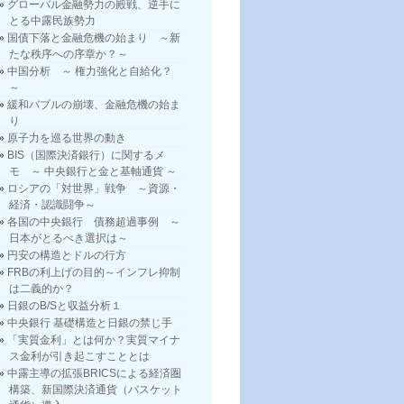
グローバル金融勢力の殿戦、逆手に
とる中露民族勢力
国債下落と金融危機の始まり ～新
たな秩序への序章か？～
中国分析 ～ 権力強化と自給化？
～
緩和バブルの崩壊、金融危機の始ま
り
原子力を巡る世界の動き
BIS（国際決済銀行）に関するメ
モ ～ 中央銀行と金と基軸通貨 ～
ロシアの「対世界」戦争 ～資源・
経済・認識闘争～
各国の中央銀行 債務超過事例 ～
日本がとるべき選択は～
円安の構造とドルの行方
FRBの利上げの目的～インフレ抑制
は二義的か？
日銀のB/Sと収益分析１
中央銀行 基礎構造と日銀の禁じ手
「実質金利」とは何か？実質マイナ
ス金利が引き起こすこととは
中露主導の拡張BRICSによる経済圏
構築、新国際決済通貨（バスケット