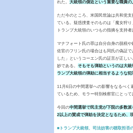
れた。
大統領の側近という重要な職責の
ただ今のところ、米国民世論は共和党支
ている。疑惑捜査そのものは「魔女狩り
トランプ大統領のいつもの指摘を支持者
マナフォート氏の罪は自分自身の脱税や
佐官のフリン氏の場合はも同氏の偽証で
した」というコーエン氏の証言が正しい
妙である。
そもそも弾劾というのは大統
ランプ大統領の弾劾に相当するような犯
11月6日の中間選挙への影響をなるべ
ているため、モラー特別検察官にとって
今回の
中間選挙で民主党が下院の多数派
2以上の賛成で弾劾を決定となるため、
■トランプ大統領、司法妨害の聴取拒否の