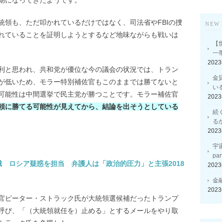
期になってきたようです。
統領も、ただ叩かれているだけではなく、司法省やFBIの捜
NEW 
れていることを証明しようとするなど地味ながらも戦いは
【
一
202
利と思われ、共和党が優位な今の議会の状況では、トラン
金
が低いため、モラー特別補佐官もこのままでは勝てないと
い
可能性は中間選挙で民主党が勝つことです。モラー補佐官
202
領に勝てる可能性が見えてから、結論を出そうとしている
続
る
202
宇
p
 ロシア疑惑を担当 弁護人は「政治的圧力」と主張2018
202
金
202
官ピーター・ストラック氏が大統領選候補だったトランプ
呼び、「（大統領就任を）止める」とするメールをやり取