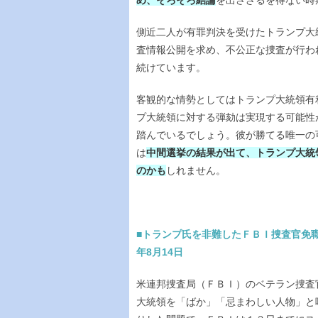
め、そろそろ結論
を出さざるを得ない時
側近二人が有罪判決を受けたトランプ大
査情報公開を求め、不公正な捜査が行わ
続けています。
客観的な情勢としてはトランプ大統領有
プ大統領に対する弾劾は実現する可能性
踏んでいるでしょう。彼が勝てる唯一の
は
中間選挙の結果が出て、トランプ大統
のかも
しれません。
■トランプ氏を非難したＦＢＩ捜査官免職
年8月14日
米連邦捜査局（ＦＢＩ）のベテラン捜査
大統領を「ばか」「忌まわしい人物」と