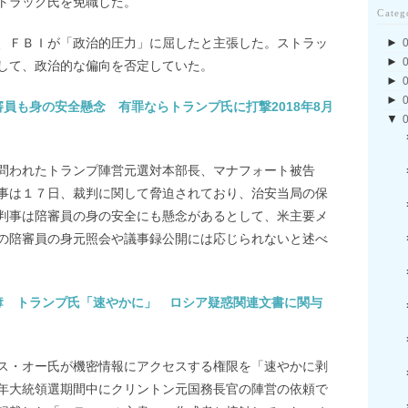
トラック氏を免職した。
Categ
►
、ＦＢＩが「政治的圧力」に屈したと主張した。ストラッ
►
して、政治的な偏向を否定していた。
►
►
員も身の安全懸念 有罪ならトランプ氏に打撃2018年8月
▼
問われたトランプ陣営元選対本部長、マナフォート被告
事は１７日、裁判に関して脅迫されており、治安当局の保
判事は陪審員の身の安全にも懸念があるとして、米主要メ
の陪審員の身元照会や議事録公開には応じられないと述べ
奪 トランプ氏「速やかに」 ロシア疑惑関連文書に関与
ス・オー氏が機密情報にアクセスする権限を「速やかに剥
年大統領選期間中にクリントン元国務長官の陣営の依頼で