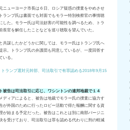
元ニューヨーク市長は６日、ロシア疑惑の捜査をやめさせ
トランプ氏は書面でも対面でもモラー特別検察官の事情聴
にした。モラー氏は司法妨害の可能性を調べるため、トラ
前長官を解任したことなどを巡り聴取を望んでいた。
と共謀したかどうかに関しては、モラー氏はトランプ氏へ
提示。トランプ氏の弁護団も同意しているが、一度回答す
ている。
トランプ選対元幹部、司法取引で有罪認める2018年9月15
ト被告は司法取引に応じ、ワシントンの連邦地裁で１４
メディアによると、被告は地裁でモラー氏の捜査に協力す
告が外国のために行ったロビー活動で得た報酬に関する資
理が始まる予定だった。被告はこれとは別に南部バージニ
決を受けており、司法取引は罪を認める代わりに刑の軽減