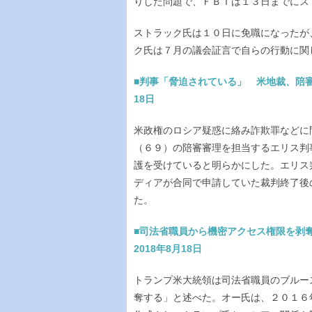
りした問題で、ＦＢＩは１３日までにス
ストラック氏は１０日に免職になったが
ク氏は７月の議会証言で自らの行動に関
■判事「脅迫されている」 米地裁、陪審
18日
米政権のロシア疑惑に絡み詐欺罪などに
（６９）の陪審審理を担当するエリス判
護を受けていると明らかにした。エリス
ディアが合同で申請していた裁判終了後
た。
■司法省職員から機密アクセス権限を剥
2018年8月18日
トランプ米大統領は司法省職員のブルー
奪する」と述べた。オー氏は、２０１６