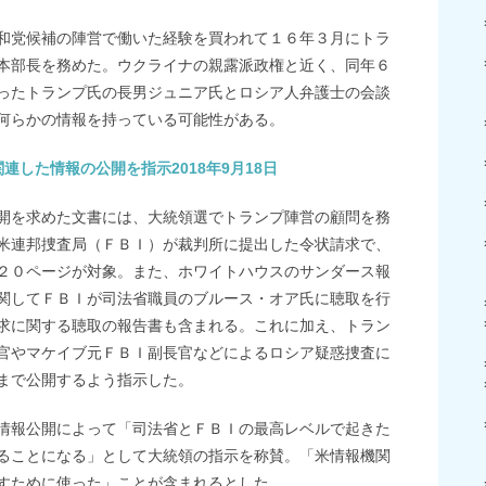
和党候補の陣営で働いた経験を買われて１６年３月にトラ
本部長を務めた。ウクライナの親露派政権と近く、同年６
ったトランプ氏の長男ジュニア氏とロシア人弁護士の会談
何らかの情報を持っている可能性がある。
した情報の公開を指示2018年9月18日
開を求めた文書には、大統領選でトランプ陣営の顧問を務
米連邦捜査局（ＦＢＩ）が裁判所に提出した令状請求で、
２０ページが対象。また、ホワイトハウスのサンダース報
関してＦＢＩが司法省職員のブルース・オア氏に聴取を行
求に関する聴取の報告書も含まれる。これに加え、トラン
官やマケイブ元ＦＢＩ副長官などによるロシア疑惑捜査に
まで公開するよう指示した。
情報公開によって「司法省とＦＢＩの最高レベルで起きた
ることになる」として大統領の指示を称賛。「米情報機関
すために使った」ことが含まれるとした。