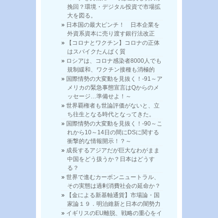
挽回？環境・デジタル投資で市場拡
大を図る。
日本国の最大ピンチ！ 日本企業を
外資系資本に売り渡す銀行法改正
【コロナとワクチン】コロナの正体
はスパイクたんぱく質
ロシアは、コロナ感染者8000人でも
規制緩和、ワクチン接種も消極的
国際情勢の大変動を見抜く！-91～ア
メリカの緊急事態宣言はQからのメ
ッセージ…準備せよ！～
世界覇権者も世論評価がないと、立
ち往生となる時代となってきた。
国際情勢の大変動を見抜く！-90～こ
れから10～14日の間にDSに関する
衝撃的な情報開示！？～
成長するアジアだが巨大なわがまま
中国をどう扱うか？日本はどうす
る？
世界で進むカーボンニュートラル、
その実態は過剰消費社会の延命か？
【金による新基軸通貨】市場論・国
家論１９．明治維新と日本の闇勢力
イギリスのEU離脱、戦略の重心をイ