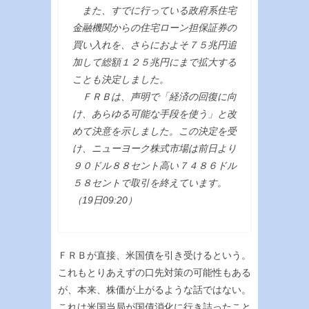
また、すでに行っている政府系住宅
金融機関からの住宅ローン担保証券の
買い入れを、さらにおよそ７５兆円追
加して総額１２５兆円にまで拡大する
ことも決定しました。
ＦＲＢは、声明で「経済の回復に向
け、あらゆる可能な手段を使う」と改
めて決意を示しました。この決定を受
け、ニューヨーク株式市場は前日より
９０ドル８８セント高い７４８６ドル
５８セントで取引を終えています。
（19日09:20）
ＦＲＢが直接、米国債を引き受けるという。
これもとりあえずの口先対策の可能性もある
が、本来、株価が上がるような話ではない。
これは米国当局が国債消化に行き詰ったこと