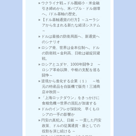
ウクライナ戦→ドル圏縮小・米金融
引き締めから、米バブル・ドル崩壊
へ。/ドル基軸の歴史。
【ドル基軸通貨の行方】～ユーラシ
アから生まれる新たな経済システム
～
ドルは最後の防衛局面へ、新通貨へ
のシナリオ
ロシア発、世界は金本位制へ。ドル
の防衛戦＝金利高、日欧は破綻回避
戦。
ロシアとユダヤ、1000年闘争２ ～
ロシア革命以降、中枢の支配を巡る
闘争～
逆境から進化する企業（１） ～地
元の特産品を自販機で販売！三浦商
店＠秋田～
「上海ロックダウン」をきっかけに
食糧危機⇒世界の混乱が加速する
ドルのインフレが深刻化 早くもロ
シアの一手の影響か
円安の真犯人、日銀 ～ 一貫した円安
政策、ドルの従属通貨・盾としての
役割を演じ続ける ～