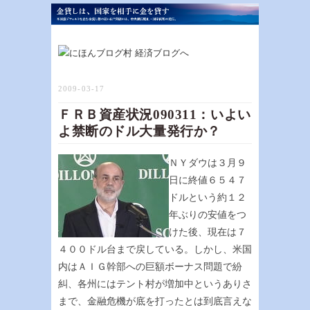
2009-03-17
ＦＲＢ資産状況090311：いよい
よ禁断のドル大量発行か？
ＮＹダウは３月９
日に終値６５４７
ドルという約１２
年ぶりの安値をつ
けた後、現在は７
４００ドル台まで戻している。しかし、米国
内はＡＩＧ幹部への巨額ボーナス問題で紛
糾、各州にはテント村が増加中というありさ
まで、金融危機が底を打ったとは到底言えな