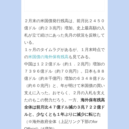
２月末の米国債発行残高は、前月比２４５０
億ドル（約２３兆円）増加。史上最高額の入
札が立て続けにあった先月の状況を反映して
いる。
１ヶ月のタイムラグがあるが、１月末時点で
の
米国債の海外保有残高
も見てみる。
中国は１２２億ドル（約１．２兆円）増加の
７３９６億ドル（約７０兆円）。日本も８８
億ドル（約８千億円）増加の６３４８億ドル
（約６０兆円）と、年が明けて米国債の買い
支えに入った。おそらく、２月の入札を支え
たのもこの勢力だろう。一方、
海外保有残高
全体は前月比４７億ドル減の３兆７２２億ド
ルと、少なくとも１年ぶりに減少に転じた
（※海外政府全体（上記リンク下部のfor
Official）は増加）。