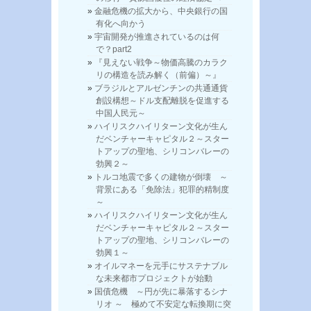
金融危機の拡大から、中央銀行の国
有化へ向かう
宇宙開発が推進されているのは何
で？part2
『見えない戦争～物価高騰のカラク
リの構造を読み解く（前偏）～』
ブラジルとアルゼンチンの共通通貨
創設構想～ドル支配離脱を促進する
中国人民元～
ハイリスクハイリターン文化が生ん
だベンチャーキャピタル２～スター
トアップの聖地、シリコンバレーの
勃興２～
トルコ地震で多くの建物が倒壊 ～
背景にある「免除法」犯罪的精制度
～
ハイリスクハイリターン文化が生ん
だベンチャーキャピタル２～スター
トアップの聖地、シリコンバレーの
勃興１～
オイルマネーを元手にサステナブル
な未来都市プロジェクトが始動
国債危機 ～円が先に暴落するシナ
リオ ～ 極めて不安定な転換期に突