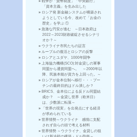
戦争が「貨幣制度」「中央銀行」
「資本主義」を生み出した
ロシア発 新金融システムが構築され
ようとしている今、改めて「お金の
歴史」を学ぶ ①
急激な円安が進む ～日本政府は
2022～2023財政破綻させるシナリ
オか？～
ウクライナ市民たちの証言
ルーブルの復活とロシアの反撃
ロシアとユダヤ、1000年闘争
上海協力機構(SCO):対金貸しの軍事
同盟から通貨同盟へ。 ～2000年以
降、民族本能が資力を上回った。～
ロシアが金本位制へ移行・・・プー
チンの最終目的はドル潰しか？
BRICS、金本位による反ドル同盟結
成か？ ～金貸し世界（欧米日）
は、少数派に転落～
「世界の現実」を出発点にする経済
が求められている
世界情勢～ウクライナ 感情に支配
されず自らの頭で考える材料
世界情勢 ～ウクライナ、金貸しの狙
いは新冷戦の構築・ドル防衛～