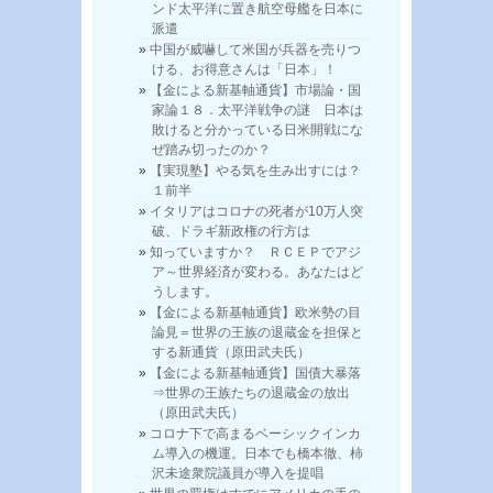
ンド太平洋に置き航空母艦を日本に
派遣
中国が威嚇して米国が兵器を売りつ
ける、お得意さんは「日本」！
【金による新基軸通貨】市場論・国
家論１８．太平洋戦争の謎 日本は
敗けると分かっている日米開戦にな
ぜ踏み切ったのか？
【実現塾】やる気を生み出すには？
１前半
イタリアはコロナの死者が10万人突
破、ドラギ新政権の行方は
知っていますか？ ＲＣＥＰでアジ
ア～世界経済が変わる。あなたはど
うします。
【金による新基軸通貨】欧米勢の目
論見＝世界の王族の退蔵金を担保と
する新通貨（原田武夫氏）
【金による新基軸通貨】国債大暴落
⇒世界の王族たちの退蔵金の放出
（原田武夫氏）
コロナ下で高まるベーシックインカ
ム導入の機運。日本でも橋本徹、柿
沢未途衆院議員が導入を提唱