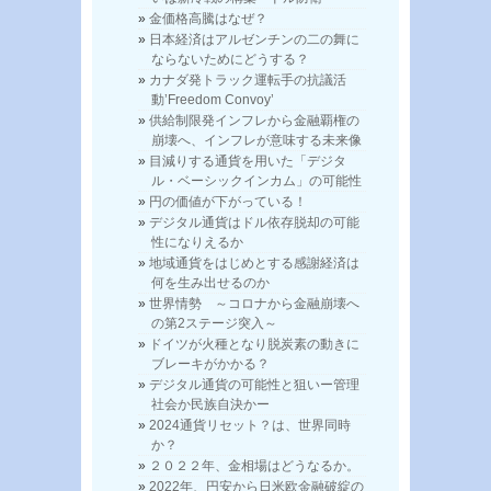
金価格高騰はなぜ？
日本経済はアルゼンチンの二の舞に
ならないためにどうする？
カナダ発トラック運転手の抗議活
動’Freedom Convoy’
供給制限発インフレから金融覇権の
崩壊へ、インフレが意味する未来像
目減りする通貨を用いた「デジタ
ル・ベーシックインカム」の可能性
円の価値が下がっている！
デジタル通貨はドル依存脱却の可能
性になりえるか
地域通貨をはじめとする感謝経済は
何を生み出せるのか
世界情勢 ～コロナから金融崩壊へ
の第2ステージ突入～
ドイツが火種となり脱炭素の動きに
ブレーキがかかる？
デジタル通貨の可能性と狙いー管理
社会か民族自決かー
2024通貨リセット？は、世界同時
か？
２０２２年、金相場はどうなるか。
2022年、円安から日米欧金融破綻の