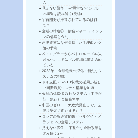
入
見えない戦争 ～“異常な”インフレ
の構造を読み解く(後編)～
宇宙開発が推進されているのは何
で？
金融の構造② 債務マネー → インフ
レの構造と金利
建築資材はなぜ高騰した？理由と今
後の予測
ペトロダラーからペトロルーブル/人
民元へ、世界はドル崩壊に備え始め
ている
2023年 金融危機の深化・新たなシ
ステムの挑戦
ドル支配・SWIFT制裁の濫用が新し
い国際通貨システム構築を加速
金融の構造① 銀行システム（中央銀
行＋銀行）と債務マネー
中国のゼロコロナ政策見直しで、世
界は安定に向かえるか？
ロシアの新通貨構想／セルゲイ・グ
ラジェフの金融システム
見えない戦争 ～不整合な金融政策を
読み解く2～