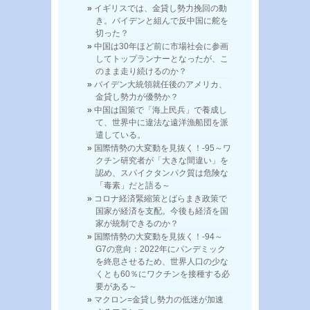
イギリスでは、金貸し勢力挽回の動
き。バイデンと組んで反中国に舵を
切った？
中国は30年ほど前に市場社会に参画
してトップランナーとなったが、こ
のまま走り続けるのか？
バイデン大統領就任後のアメリカ、
金貸し勢力が優勢か？
中国は国策で「海上民兵」で養成し
て、世界中に違法な遠洋漁船団を派
遣している。
国際情勢の大変動を見抜く！-95～ワ
クチン研究者が「大きな間違い」を
認め、スパイクタンパク質は危険な
「毒素」だと語る～
コロナ経済緊縮策とばらまき政策で
国家が経済を支配。今後も経済を国
家が統制できるのか？
国際情勢の大変動を見抜く！-94～
G7の意向：2022年にパンデミック
を終息させるため、世界人口の少な
くとも60％にワクチンを接種する必
要がある～
マクロン=金貸し勢力の低迷が加速