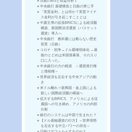
日銀のB/Sと収益分析１
中央銀行 基礎構造と日銀の禁じ手
「実質金利」とは何か？実質マイナ
ス金利が引き起こすこととは
中露主導の拡張BRICSによる経済圏
構築、新国際決済通貨（バスケット
通貨）導入へ
中央銀行 教科書には載らない歴史
背景（日銀）
コロナ・戦争→ドル覇権弱体化 →最
後のとどめは米国債暴落、その入り
口に入った。
中央銀行の力の根源 ～通貨発行権
と徴税権～
世界経済を左右する中央アジアの動
き
米ドル離れ⇒新興国・途上国による
新しい国際経済圏の構築へ
拡大するBIRICS、アメリカによる従
属国への引き締め、アメリカの内部
分裂
銀行のシステムは中国で生まれた？
【ドル基軸通貨の行方】～世界情勢
を左右する中立パワーの存在～
日銀はデフォルトするのか？