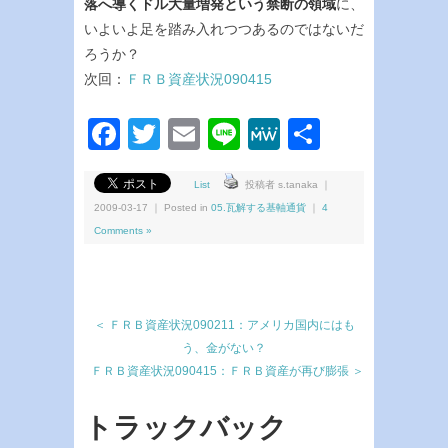
落へ導くドル大量増発という禁断の領域
に、
いよいよ足を踏み入れつつあるのではないだ
ろうか？
次回：
ＦＲＢ資産状況090415
Facebook
Twitter
Email
Line
MeWe
共
有
List
投稿者 s.tanaka ｜
2009-03-17 ｜ Posted in
05.瓦解する基軸通貨
｜
4
Comments »
＜ ＦＲＢ資産状況090211：アメリカ国内にはも
う、金がない？
ＦＲＢ資産状況090415：ＦＲＢ資産が再び膨張 ＞
トラックバック