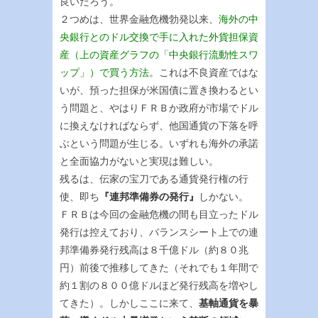
良いだろう。
２つめは、世界金融危機勃発以来、
海外の中
央銀行とのドル交換で手に入れた外貨担保資
産（上の資産グラフの「中央銀行流動性スワ
ップ」）で買う方法
。これは不良資産ではな
いが、預った担保が米国債に置き換わるとい
う問題と、やはりＦＲＢか政府が市場でドル
に換えなければならず、他国通貨の下落を呼
ぶという問題が生じる。いずれも海外の承諾
と全面協力がないと実現は難しい。
残るは、伝家の宝刀である通貨発行権の行
使、即ち
『連邦準備券の発行』
しかない。
ＦＲＢは今回の金融危機の間も目立ったドル
発行は控えており、バランスシート上での連
邦準備券発行残高は８千億ドル（約８０兆
円）前後で推移してきた（それでも１年間で
約１割の８００億ドルほど発行残高を増やし
てきた）。しかしここに来て、
基軸通貨を暴