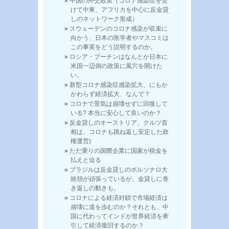
中国の外交政策（コロナ感染症を受
けて中東、アフリカを中心に反金貸
しのネットワーク形成）
スウェーデンのコロナ感染が収束に
向かう、日本の医学者やマスコミは
この事実をどう説明するのか。
ロシア・プーチンはなんとか日本に
米国一辺倒の政策に風穴を開けた
い。
新型コロナ感染症感染拡大、にもか
かわらず経済拡大、なんで？
コロナで景気は崩壊せずに回復して
いる? 本当に安心して良いのか？
反金貸しのオーストリア、クルツ首
相は、コロナも跳ね返し安定した政
権運営)
ただ乗りの国際企業に国家が税金を
払えと迫る
ブラジルは反金貸しのボルソナロ大
統領が頑張っているが、金貸しに巻
き返しの動きも。
コロナによる経済封鎖で市場経済は
崩壊に道を歩むのか？それとも、中
国に代わってインドが世界経済を牽
引して経済復旧するのか？