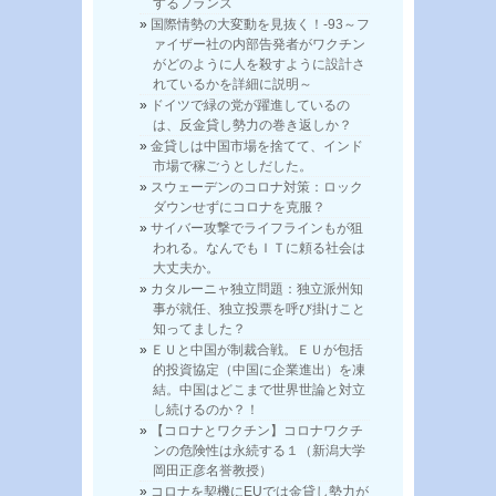
するフランス
国際情勢の大変動を見抜く！-93～フ
ァイザー社の内部告発者がワクチン
がどのように人を殺すように設計さ
れているかを詳細に説明～
ドイツで緑の党が躍進しているの
は、反金貸し勢力の巻き返しか？
金貸しは中国市場を捨てて、インド
市場で稼ごうとしだした。
スウェーデンのコロナ対策：ロック
ダウンせずにコロナを克服？
サイバー攻撃でライフラインもが狙
われる。なんでもＩＴに頼る社会は
大丈夫か。
カタルーニャ独立問題：独立派州知
事が就任、独立投票を呼び掛けこと
知ってました？
ＥＵと中国が制裁合戦。ＥＵが包括
的投資協定（中国に企業進出）を凍
結。中国はどこまで世界世論と対立
し続けるのか？！
【コロナとワクチン】コロナワクチ
ンの危険性は永続する１（新潟大学
岡田正彦名誉教授）
コロナを契機にEUでは金貸し勢力が