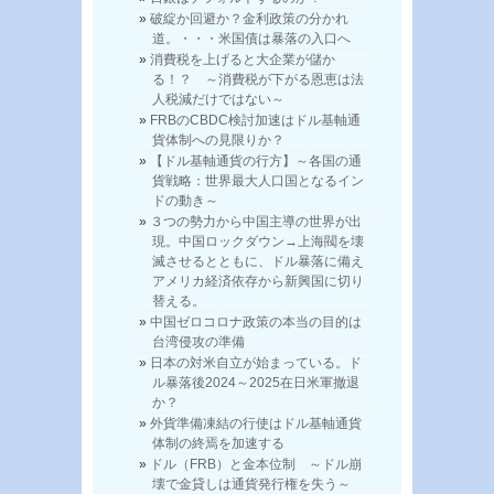
破綻か回避か？金利政策の分かれ
道。・・・米国債は暴落の入口へ
消費税を上げると大企業が儲か
る！？ ～消費税が下がる恩恵は法
人税減だけではない～
FRBのCBDC検討加速はドル基軸通
貨体制への見限りか？
【ドル基軸通貨の行方】～各国の通
貨戦略：世界最大人口国となるイン
ドの動き～
３つの勢力から中国主導の世界が出
現。中国ロックダウン→上海閥を壊
滅させるとともに、ドル暴落に備え
アメリカ経済依存から新興国に切り
替える。
中国ゼロコロナ政策の本当の目的は
台湾侵攻の準備
日本の対米自立が始まっている。ド
ル暴落後2024～2025在日米軍撤退
か？
外貨準備凍結の行使はドル基軸通貨
体制の終焉を加速する
ドル（FRB）と金本位制 ～ドル崩
壊で金貸しは通貨発行権を失う～