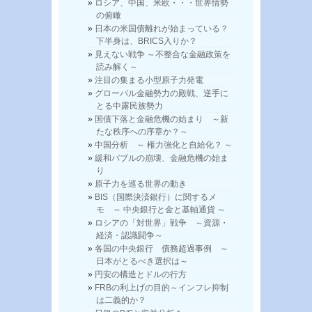
ロシア、中国、米欧・・・世界情勢
の俯瞰
日本の米国債離れが始まっている？
下半身は、BRICS入りか？
見えない戦争 ～不整合な金融政策を
読み解く～
注目の集まる小型原子力発電
グローバル金融勢力の殿戦、逆手に
とる中露民族勢力
国債下落と金融危機の始まり ～新
たな秩序への序章か？～
中国分析 ～ 権力強化と自給化？ ～
緩和バブルの崩壊、金融危機の始ま
り
原子力を巡る世界の動き
BIS（国際決済銀行）に関するメ
モ ～ 中央銀行と金と基軸通貨 ～
ロシアの「対世界」戦争 ～資源・
経済・認識闘争～
各国の中央銀行 債務超過事例 ～
日本がとるべき選択は～
円安の構造とドルの行方
FRBの利上げの目的～インフレ抑制
は二義的か？