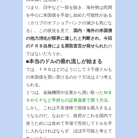
つまり、日中など一部を除き、海外勢は民間
を中心に米国債を手放し始めた可能性がある
（カリブのオフショアバンクの減少も気にな
る）。この状況を見て、
国内・海外の米国債
の他力消化が限界に達したと判断され、今回
のＦＲＢ自身による買取宣言が発せられた
の
ではないだろうか。
■本当のドルの垂れ流しが始まる
では、ＦＲＢはどのようにして３千億ドルも
の米国債を買い受けるのか？方法は３つ考え
られる。
１つは、金融機関や企業から買い取った
ＭＢ
ＳやＣＰなど手持ちの証券資産で買う方法
。
しかし、これは不良債権で国債を購入するよ
うなものだ。なおかつ、政府がこれを国内で
使うためには改めて市場で売却してドルを手
に入れなければならず、ほぼ不可能と考えて