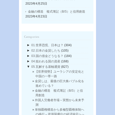
2023年4月25日
金融の構造 複式簿記（B/S）と信用創造
2023年4月23日
Categories
►
01.世界恐慌、日本は？
(304)
►
02.日本の金貸したち
(105)
►
03.国の借金どうなる？
(184)
►
04.狙われる国の資産
(168)
▼
05.瓦解する基軸通貨
(827)
【世界情勢】ユーラシアの安定化と
中国の一帯一路
金貸しは、最後の巨大株バブル化を
進めている？
金融の構造 複式簿記（B/S）と信
用創造
外国人労働者市場～実態から未来予
測
単独覇権構造から多極型覇権体制へ
の移行～資源国優位の経済協定へ～