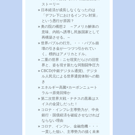
ストーリー
日本経済が成長しなくなったのは
「デフレ下におけるインフレ対策」
という愚行が原因？
奥の院の構想２ ～アメリカ解体の
意味、内戦へ誘導し民族国家として
再構築させる。～
世界バブルの行方。・・・バブル崩
壊の引き金が一つづつ引かれてい
く。標的はアメリカとドル。
二重の世界：ニセ現実だらけの旧世
界と、姿を現す新たな同類闘争圧力
CBCD(中銀デジタル通貨)、デジタ
ル人民元による世界通貨体制への動
き
エネルギー高騰×カーボンニュート
ラル⇒原発回帰か
第二次世界大戦・ナチスの黒幕はス
イスの金貸しだった！
コロナ・インフレ主導勢力が、中央
銀行・国債経済を破綻させなければ
ならない理由
コロナ、インフレ、金融危機・・・
一貫した狙い、主導勢力の描く未来