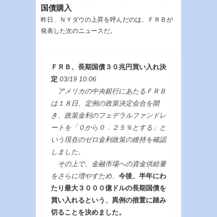
国債購入
昨日、ＮＹダウの上昇を呼んだのは、ＦＲＢが
発表した次のニュースだ。
ＦＲＢ、長期国債３０兆円買い入れ決
定
03/19 10:06
アメリカの中央銀行にあたるＦＲＢ
は１８日、定例の政策決定会合を開
き、政策金利のフェデラルファンドレ
ートを「０から０．２５％とする」と
いう現在のゼロ金利政策の維持を確認
しました。
その上で、金融市場への資金供給量
をさらに増やすため、
今後、半年にわ
たり最大３０００億ドルの長期国債を
買い入れるという、異例の措置に踏み
切ることを決めました。