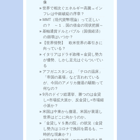
像
世界で相次ぐエネルギー高騰→イン
フレは中銀破綻の序章？
MMT（現代貨幣理論）って正しい
の？ ～１．国の借金の現状把握～
基軸通貨ドルとバブル（国債経済）
の崩壊はいつか？
【世界情勢】 欧米世界の幕引きに
向っている？
イタリアはドラギ政権＝金貸し勢力
が優勢、しかし足元はぐらついてい
る
アフガニスタンは、「テロの温床」
「帝国の墓場」など言われている
が、今回のアメリカ撤退の騒動って
何なの？
9月のドイツ総選挙、勝つのは金貸
し=市場拡大派か、反金貸し=市場縮
小派か？
米国は中東から撤退。米国が衰退し
世界はどこに向かうのか。
「金貸しＶＳ奥の院」の状況（金貸
し勢力はコロナで挽回を図るも、一
時的な現象か？）