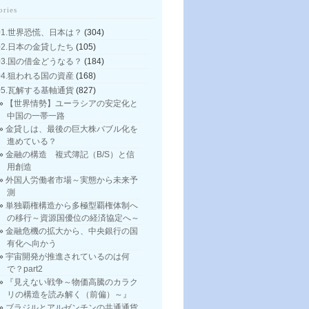
ories
01.世界恐慌、日本は？
(304)
02.日本の金貸したち
(105)
03.国の借金どうなる？
(184)
04.狙われる国の資産
(168)
05.瓦解する基軸通貨
(827)
【世界情勢】ユーラシアの安定化と
中国の一帯一路
金貸しは、最後の巨大株バブル化を
進めている？
金融の構造 複式簿記（B/S）と信
用創造
外国人労働者市場～実態から未来予
測
単独覇権構造から多極型覇権体制へ
の移行～資源国優位の経済協定へ～
金融危機の拡大から、中央銀行の国
有化へ向かう
宇宙開発が推進されているのは何
で？part2
『見えない戦争～物価高騰のカラク
リの構造を読み解く（前偏）～』
ブラジルとアルゼンチンの共通通貨