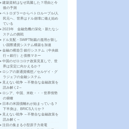
建築資材はなぜ高騰した？理由と今
後の予測
ペトロダラーからペトロルーブル/人
民元へ、世界はドル崩壊に備え始め
ている
2023年 金融危機の深化・新たなシ
ステムの挑戦
ドル支配・SWIFT制裁の濫用が新し
い国際通貨システム構築を加速
金融の構造① 銀行システム（中央銀
行＋銀行）と債務マネー
中国のゼロコロナ政策見直しで、世
界は安定に向かえるか？
ロシアの新通貨構想／セルゲイ・グ
ラジェフの金融システム
見えない戦争 ～不整合な金融政策を
読み解く2～
ロシア、中国、米欧・・・世界情勢
の俯瞰
日本の米国債離れが始まっている？
下半身は、BRICS入りか？
見えない戦争 ～不整合な金融政策を
読み解く～
注目の集まる小型原子力発電