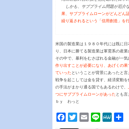
しかも、サブプライム問題が厄介
果、サブプライムローンがどんどん
繰り返されるという「信用創造」を
米国の製造業は１９８０年代には既に日
り、日本に勝てる製造業は軍需系の産業
その中で、暴利をむさぼれる金融が一気
作り出すことが必要になり、あげくの果
ていった
ということが背景にあったと言
戦争を起こしては金を貸す、経済変動を
の手法がまかり通る国でもあるわけで、
つにサブプライムローンがあった
とも言
ｂｙ わっと
Facebook
Twitter
Email
Line
Me