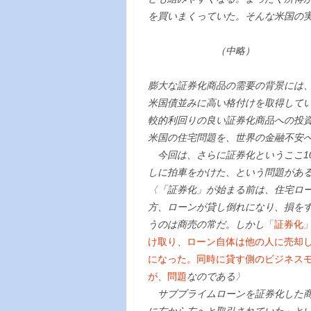
を買いまくっていた。そんな米国の
（中略）
膨大な証券化商品の需要の背景には
米国債並みに高い格付けを取得して
較的利回りの良い証券化商品への投
米国の住宅問題を、世界の金融不安
今回は、さらに証券化というここ1
しに拍車をかけた、という問題があ
〈「証券化」が始まる前は、住宅ロ
方、ローンが貸し倒れになり、損を
うのは商売の常だ。しかし
「証券化
け取り、ローン自体は他の人に売却
になった。同時に貸す側のビジネス
が、問題
なのである〉
サブプライムローンを証券化した商