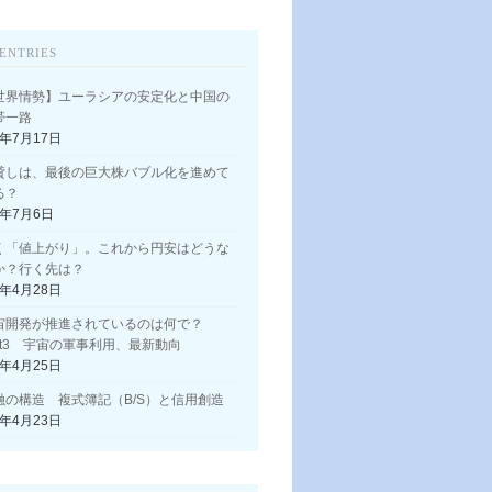
ENTRIES
世界情勢】ユーラシアの安定化と中国の
帯一路
3年7月17日
貸しは、最後の巨大株バブル化を進めて
る？
3年7月6日
く「値上がり」。これから円安はどうな
か？行く先は？
3年4月28日
宙開発が推進されているのは何で？
art3 宇宙の軍事利用、最新動向
3年4月25日
融の構造 複式簿記（B/S）と信用創造
3年4月23日