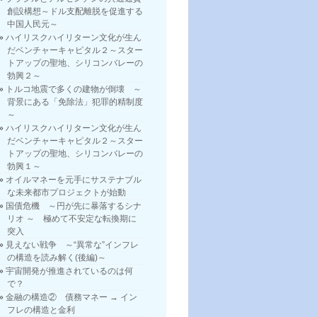
創設構想～ドル支配離脱を促進する
中国人民元～
ハイリスクハイリターン文化が生ん
だベンチャーキャピタル２～スター
トアップの聖地、シリコンバレーの
勃興２～
トルコ地震で多くの建物が倒壊 ～
背景にある「免除法」犯罪的精制度
～
ハイリスクハイリターン文化が生ん
だベンチャーキャピタル２～スター
トアップの聖地、シリコンバレーの
勃興１～
オイルマネーを元手にサステナブル
な未来都市プロジェクトが始動
国債危機 ～円が先に暴落するシナ
リオ ～ 極めて不安定な転換期に
突入
見えない戦争 ～“異常な”インフレ
の構造を読み解く(後編)～
宇宙開発が推進されているのは何
で？
金融の構造② 債務マネー → イン
フレの構造と金利