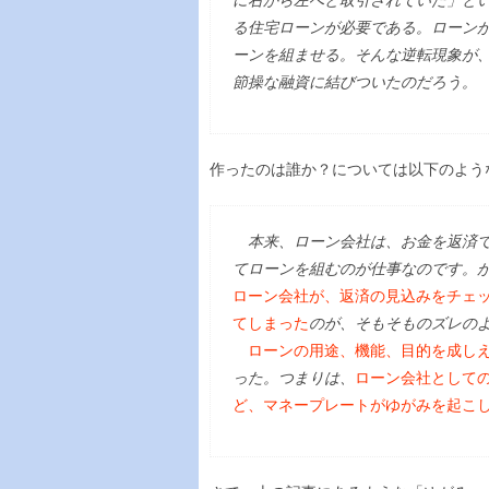
に右から左へと取引されていた」と
る住宅ローンが必要である。ローン
ーンを組ませる。そんな逆転現象が
節操な融資に結びついたのだろう。
作ったのは誰か？については以下のよう
本来、ローン会社は、お金を返済で
てローンを組むのが仕事なのです。
ローン会社が、返済の見込みをチェ
てしまった
のが、そもそものズレの
ローンの用途、機能、目的を成し
った。つまりは、
ローン会社として
ど、マネープレートがゆがみを起こ