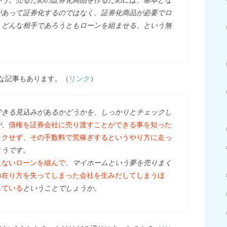
いう。売るための証券化商品を作るためには、基本とな
があって証券化するのではなく、証券化商品が必要でロ
、どんな相手であろうともローンを組ませる、という無
な記事もあります。（
リンク
）
きる見込みがあるかどうかを、しっかりとチェックし
が、
債権を証券会社に売り渡すことができる事を知った
ックせず、その手数料で荒稼ぎするというやり方に走っ
ようです。
えないローンを組んで
、マイホームという夢を売りまく
の在り方を失ってしまった会社を生みだしてしまうほ
している
ということでしょうか。