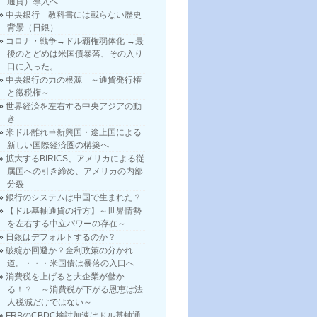
通貨）導入へ
中央銀行 教科書には載らない歴史
背景（日銀）
コロナ・戦争→ドル覇権弱体化 →最
後のとどめは米国債暴落、その入り
口に入った。
中央銀行の力の根源 ～通貨発行権
と徴税権～
世界経済を左右する中央アジアの動
き
米ドル離れ⇒新興国・途上国による
新しい国際経済圏の構築へ
拡大するBIRICS、アメリカによる従
属国への引き締め、アメリカの内部
分裂
銀行のシステムは中国で生まれた？
【ドル基軸通貨の行方】～世界情勢
を左右する中立パワーの存在～
日銀はデフォルトするのか？
破綻か回避か？金利政策の分かれ
道。・・・米国債は暴落の入口へ
消費税を上げると大企業が儲か
る！？ ～消費税が下がる恩恵は法
人税減だけではない～
FRBのCBDC検討加速はドル基軸通