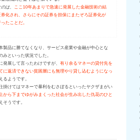
なのは、
ここ10年あまりで急速に発展した金融技術の結
証券化され、さらにその証券を担保にまたぞろ証券化が
行ったことだ。
本製品に勝てなくなり、サービス産業や金融が中心とな
のみといった状況でした。
に発展して言ったわけですが、
有り余るマネーの貸付先を
てに返済できない貧困層にも無理やり貸し込むようになっ
えるようです。
仕掛けてはマネーで暴利をむさぼるといったヤクザまがい
上から下までゆがみまくった社会が生み出した仇花のひと
えそうです。
We
共
有