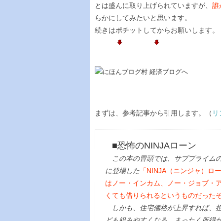
とは盛んに取り上げられていますが、
誰
らかにしてみたいと思います。
続きはポチットしてからお願いします。
まずは、参考記事から引用します。（
リ
■恐怖のNINJAローン
この本の冒頭では、サブプライムの典
に登場した
「NINJA（ニンジャ）ロ
はノー・インカム、ノー・ジョブ・
くても借りられるというものだった
しかも、住宅価格が上昇すれば、担
ども組みやすくなる。まったく所得