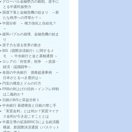
グローバル金融勢力の殿戦、逆手に
とる中露民族勢力
国債下落と金融危機の始まり ～新
たな秩序への序章か？～
中国分析 ～ 権力強化と自給化？
～
緩和バブルの崩壊、金融危機の始ま
り
原子力を巡る世界の動き
BIS（国際決済銀行）に関するメ
モ ～ 中央銀行と金と基軸通貨 ～
ロシアの「対世界」戦争 ～資源・
経済・認識闘争～
各国の中央銀行 債務超過事例 ～
日本がとるべき選択は～
円安の構造とドルの行方
FRBの利上げの目的～インフレ抑制
は二義的か？
日銀のB/Sと収益分析１
中央銀行 基礎構造と日銀の禁じ手
「実質金利」とは何か？実質マイナ
ス金利が引き起こすこととは
中露主導の拡張BRICSによる経済圏
構築、新国際決済通貨（バスケット