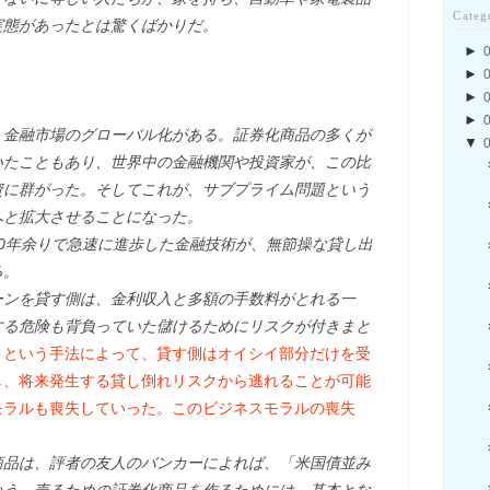
Categ
実態があったとは驚くばかりだ。
►
►
►
►
、金融市場のグローバル化がある。証券化商品の多くが
▼
いたこともあり、世界中の金融機関や投資家が、この比
資に群がった。そしてこれが、サブプライム問題という
へと拡大させることになった。
0年余りで急速に進歩した金融技術が、無節操な貸し出
る。
ーンを貸す側は、金利収入と多額の手数料がとれる一
する危険も背負っていた儲けるためにリスクが付きまと
」という手法によって、貸す側はオイシイ部分だけを受
し、将来発生する貸し倒れリスクから逃れることが可能
モラルも喪失していった。このビジネスモラルの喪失
品は、評者の友人のバンカーによれば、「米国債並み