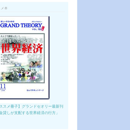
スメ本
ススメ冊子】グランドセオリー最新刊
金貸しが支配する世界経済の行方」