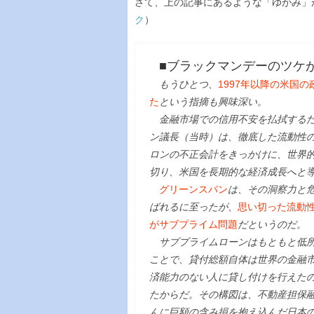
さて、上の記事にあるような「ゆがみ」
ク
）
■ブラックマンデーのツケ
もうひとつ、
1997年以降の米国
た
という指摘も興味深い。
金融市場での信用不安を払拭するた
ン議長（当時）は、徹底した流動性の
ロンの不正会計をきっかけに、世界
切り、米国を長期的な経済成長へと
グリーンスパン
は、その洞察力と
ばれるに至ったが、
思い切った流動
がサブプライム問題
だというのだ。
サブプライムローンはもともと低所
ことで、貸付総額自体は世界の金融
済能力のない人に貸し付けを行えた
たからだ。その構図は、不動産担保
んに巨額の含み損を抱え込んだ日本