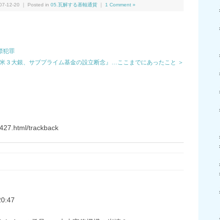
-12-20 ｜ Posted in
05.瓦解する基軸通貨
｜
1 Comment »
際犯罪
米３大銀、サブプライム基金の設立断念』…ここまでにあったこと ＞
427.html/trackback
20:47