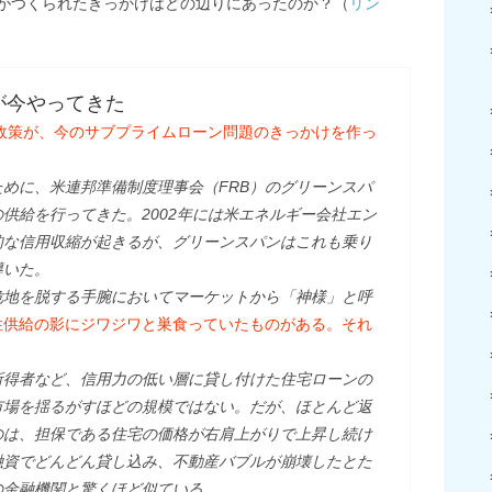
がつくられたきっかけはどの辺りにあったのか？（
リン
が今やってきた
の政策が、今のサブプライムローン問題のきっかけを作っ
めに、米連邦準備制度理事会（FRB）のグリーンスパ
供給を行ってきた。2002年には米エネルギー会社エン
的な信用収縮が起きるが、グリーンスパンはこれも乗り
導いた。
危地を脱する手腕においてマーケットから「神様」と呼
性供給の影にジワジワと巣食っていたものがある。それ
得者など、信用力の低い層に貸し付けた住宅ローンの
市場を揺るがすほどの規模ではない。だが、ほとんど返
のは、担保である住宅の価格が右肩上がりで上昇し続け
融資でどんどん貸し込み、不動産バブルが崩壊したとた
の金融機関と驚くほど似ている。