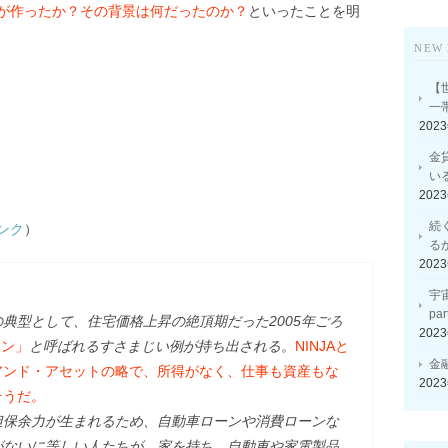
が作ったか？その背景は何だったのか？
といったことを明
NEW 
【
一
202
金
い
202
続
ンク
）
る
202
宇
p
型として、住宅価格上昇の絶頂期だった2005年ごろ
202
ーン」
と呼ばれるすさまじい例が持ち出される。
NINJAと
金
アンド・アセットの略で、所得がなく、仕事も資産もな
202
そうだ。
保余力が生まれるため、自動車ローンや消費ローンな
がないに等しい人たちが、家を持ち、自動車や家電製品