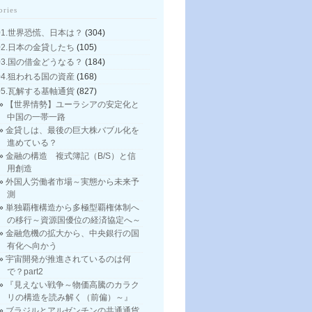
ories
01.世界恐慌、日本は？
(304)
02.日本の金貸したち
(105)
03.国の借金どうなる？
(184)
04.狙われる国の資産
(168)
05.瓦解する基軸通貨
(827)
【世界情勢】ユーラシアの安定化と
中国の一帯一路
金貸しは、最後の巨大株バブル化を
進めている？
金融の構造 複式簿記（B/S）と信
用創造
外国人労働者市場～実態から未来予
測
単独覇権構造から多極型覇権体制へ
の移行～資源国優位の経済協定へ～
金融危機の拡大から、中央銀行の国
有化へ向かう
宇宙開発が推進されているのは何
で？part2
『見えない戦争～物価高騰のカラク
リの構造を読み解く（前偏）～』
ブラジルとアルゼンチンの共通通貨