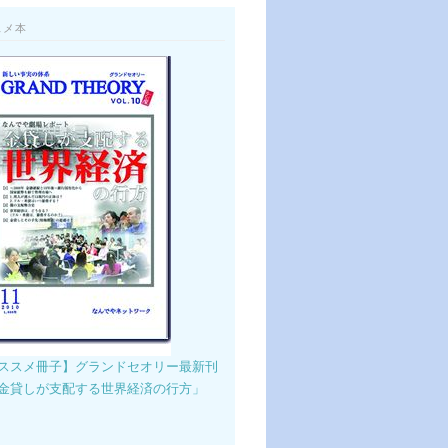
スメ本
ススメ冊子】グランドセオリー最新刊
金貸しが支配する世界経済の行方」