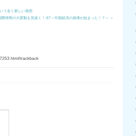
という全く新しい発想
国際情勢の大変動を見抜く！-67～中国経済の崩壊が始まった！？～ ＞
7253.html/trackback