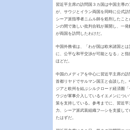
習近平主席の訪問国３カ国は中国主導の
が、サウジとイラン両国を同時に公式訪
シーア派指導者ニムル師を処刑したこと
ンの間で激しい批判合戦が展開し、一発
が両国を訪問したわけだ。
中国外務省は、「わが国は欧米諸国とは
に、公平な和平交渉が可能となる」と指
ほどだ。
中国のメディアを中心に習近平主席の訪
首都リヤドでサルマン国王と会談した。
ジアと欧州を結ぶシルクロード経済圏「
ウジが軍事介入しているイエメンについ
策を支持している。参考までに、習近平
力、シーア派武装組織フ―シを支援して
たはずだ。