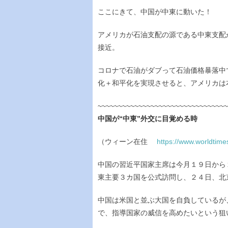
ここにきて、中国が中東に動いた！
アメリカが石油支配の源である中東支配
接近。
コロナで石油がダブって石油価格暴落中
化＋和平化を実現させると、アメリカは
~~~~~~~~~~~~~~~~~~~~~~~~~~~~~~~~
中国が“中東”外交に目覚める時
（ウィーン在住
https://www.worldtime
中国の習近平国家主席は今月１９日から
東主要３カ国を公式訪問し、２４日、北
中国は米国と並ぶ大国を自負しているが
で、指導国家の威信を高めたいという狙