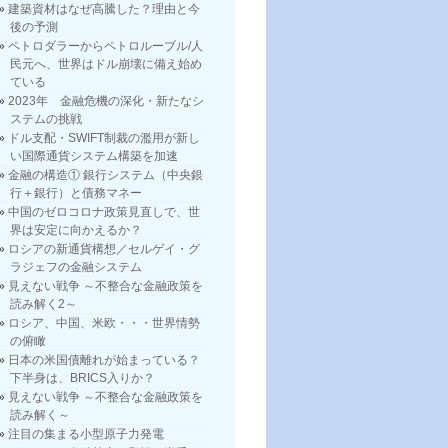
建築資材はなぜ高騰した？理由と今
後の予測
ペトロダラーからペトロルーブル/人
民元へ、世界はドル崩壊に備え始め
ている
2023年 金融危機の深化・新たなシ
ステムの挑戦
ドル支配・SWIFT制裁の濫用が新し
い国際通貨システム構築を加速
金融の構造① 銀行システム（中央銀
行＋銀行）と債務マネー
中国のゼロコロナ政策見直しで、世
界は安定に向かえるか？
ロシアの新通貨構想／セルゲイ・グ
ラジェフの金融システム
見えない戦争 ～不整合な金融政策を
読み解く2～
ロシア、中国、米欧・・・世界情勢
の俯瞰
日本の米国債離れが始まっている？
下半身は、BRICS入りか？
見えない戦争 ～不整合な金融政策を
読み解く～
注目の集まる小型原子力発電