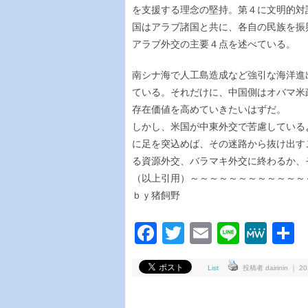
を支援する理念の堅持。第４に文明的対
国はアラブ諸国と共に、各自の民族を振
アラブ外交の主要４点を述べている。
南シナ海で人工島造成など強引な海洋進
ている。それだけに、中国側はオバマ米
存在価値を高めていきたいはずだ。
しかし、米国が中東外交で苦慮している
に足を突込めば、その迷路から抜け出す
る資源外交、バラマキ外交に終わるか、
（以上引用）～～～～～～～～～～～～
ｂｙ猪飼野
Facebook
Twitter
Email
Line
Me
List
投稿者 dairinin ｜ 20