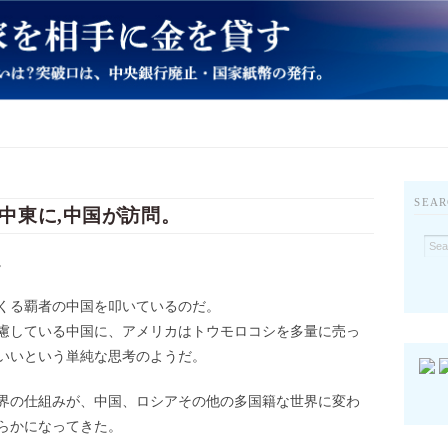
SEAR
中東に,中国が訪問。
。
くる覇者の中国を叩いているのだ。
慮している中国に、アメリカはトウモロコシを多量に売っ
いいという単純な思考のようだ。
界の仕組みが、中国、ロシアその他の多国籍な世界に変わ
らかになってきた。