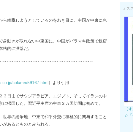
オス
から離脱しようとしているのをわき目に、中国が中東に急
で身動きが取れない中東国に、中国がバラマキ政策で親密
本格的に没落だ。
~~~~~~~~~~~~~~~~~~~~~~~~~~~~~~~~~~~~~~~
s.co.jp/column/59167.html
）より引用
２３日までサウジアラビア、エジプト、そしてイランの中
京に帰国した。習近平主席の中東３カ国訪問は初めて。
【オ
☆「
、世界の紛争地、中東で和平外交に積極的に関与すること
いがあるとものとみられる。