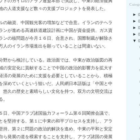
プトのカイロのアラブ連盟本部で演説し、中東の経済復興
Categ
地の人道支援など数々の支援プロジェクトを発表した。
►
►
ルの融資、中国観光客の増加などで合意。イランのテヘラ
►
ランが進める高速鉄道建設計画に中国が資金提供、ガス資
►
ランの核問題が今月１６日、合意され、国際制裁が解除さ
▼
万人のイラン市場進出を願っていることは間違いない。
分野から検討している。政治面では、中東が政治版図の再
域の安定化に貢献することで中国の政治的影響力を拡大す
経済の発展のために支援を必要としていることから、積極
を深めていくという狙いだ。人民網日本語版は「中国と中
、悠久の歴史と素晴らしい文化を持つ。双方の文明交流は
る。
５日、中国アラブ諸国協力フォーラム第６回閣僚会議で、
とを堅持する。第１に中東の和平プロセスを支持し、アラ
堅持。第２に問題の政治的解決を進め、中東の平和と安定
自ら発展の道を模索することを支持し、アラブ諸国の発展