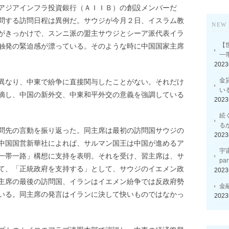
アジアインフラ投資銀行（ＡＩＩＢ）の創設メンバーだ
問する訪問日程は異例だ。サウジが今月２日、イスラム教
NEW 
がきっかけで、スンニ派の盟主サウジとシーア派代表イラ
【
触発の緊迫感が漂っている。そのような時に中国国家主席
一
202
金
異なり、中東で紛争に直接関与したことがない。それだけ
い
摘し、中国の新外交、中東和平外交の意義を強調している
202
続
る
問先の言動を振り返った。同主席は最初の訪問国サウジの
202
中国国営新華社によれば、サルマン国王は中国が進めるア
宇
一帯一路」構想に支持を表明。それを受け、習主席は、サ
p
て、「正統政府を支持する」として、サウジのイエメン政
202
主席の最後の訪問国、イランはイエメン紛争では反政府勢
金
いる。同主席の発言はイランに決して快いものではなかっ
202