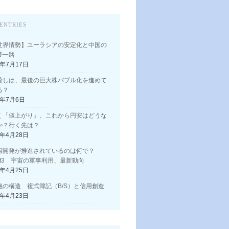
ENTRIES
世界情勢】ユーラシアの安定化と中国の
帯一路
3年7月17日
貸しは、最後の巨大株バブル化を進めて
る？
3年7月6日
く「値上がり」。これから円安はどうな
か？行く先は？
3年4月28日
宙開発が推進されているのは何で？
art3 宇宙の軍事利用、最新動向
3年4月25日
融の構造 複式簿記（B/S）と信用創造
3年4月23日