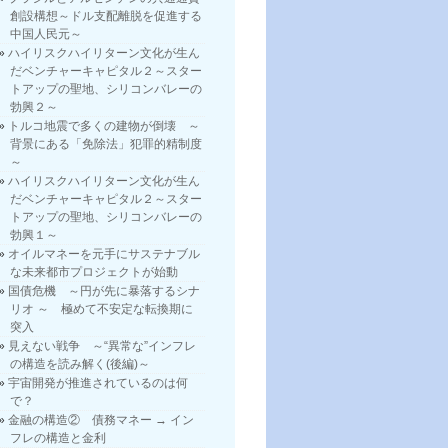
創設構想～ドル支配離脱を促進する
中国人民元～
ハイリスクハイリターン文化が生ん
だベンチャーキャピタル２～スター
トアップの聖地、シリコンバレーの
勃興２～
トルコ地震で多くの建物が倒壊 ～
背景にある「免除法」犯罪的精制度
～
ハイリスクハイリターン文化が生ん
だベンチャーキャピタル２～スター
トアップの聖地、シリコンバレーの
勃興１～
オイルマネーを元手にサステナブル
な未来都市プロジェクトが始動
国債危機 ～円が先に暴落するシナ
リオ ～ 極めて不安定な転換期に
突入
見えない戦争 ～“異常な”インフレ
の構造を読み解く(後編)～
宇宙開発が推進されているのは何
で？
金融の構造② 債務マネー → イン
フレの構造と金利