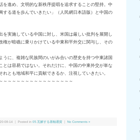
話を進め、文明的な新秩序提唱を追求することの堅持。中
興する道を歩んでいきたい」（人民網日本語版）と中国の
出を実施している中国に対し、米国は厳しい批判を展開し
政権が暗礁に乗りかけている中東和平外交に関与し、その
ように、複雑な民族間のいがみ合いの歴史を持つ中東諸国
ことは容易ではない。それだけに、中国の中東外交が単な
それとも地域和平に貢献できるか、注視していきたい。
～～～～～～～～～～～～～～～～～
We
共
有
20-08-14 ｜ Posted in
05.瓦解する基軸通貨
｜
No Comments »