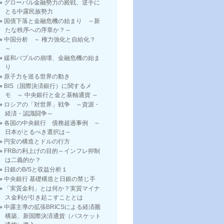
グローバル金融勢力の殿戦、逆手に
とる中露民族勢力
国債下落と金融危機の始まり ～新
たな秩序への序章か？～
中国分析 ～ 権力強化と自給化？
～
緩和バブルの崩壊、金融危機の始ま
り
原子力を巡る世界の動き
BIS（国際決済銀行）に関するメ
モ ～ 中央銀行と金と基軸通貨 ～
ロシアの「対世界」戦争 ～資源・
経済・認識闘争～
各国の中央銀行 債務超過事例 ～
日本がとるべき選択は～
円安の構造とドルの行方
FRBの利上げの目的～インフレ抑制
は二義的か？
日銀のB/Sと収益分析１
中央銀行 基礎構造と日銀の禁じ手
「実質金利」とは何か？実質マイナ
ス金利が引き起こすこととは
中露主導の拡張BRICSによる経済圏
構築、新国際決済通貨（バスケット