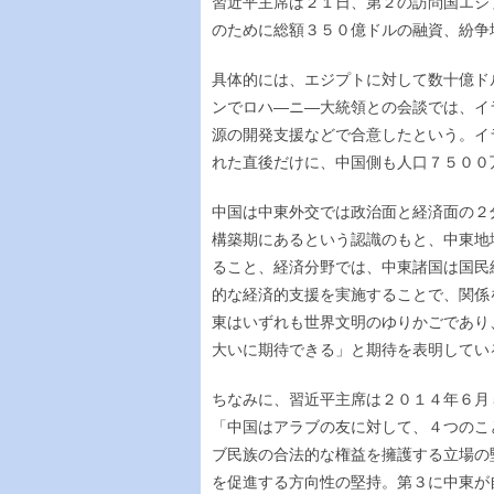
習近平主席は２１日、第２の訪問国エジ
のために総額３５０億ドルの融資、紛争
具体的には、エジプトに対して数十億ド
ンでロハ―ニ―大統領との会談では、イ
源の開発支援などで合意したという。イ
れた直後だけに、中国側も人口７５００
中国は中東外交では政治面と経済面の２
構築期にあるという認識のもと、中東地
ること、経済分野では、中東諸国は国民
的な経済的支援を実施することで、関係
東はいずれも世界文明のゆりかごであり
大いに期待できる」と期待を表明してい
ちなみに、習近平主席は２０１４年６月
「中国はアラブの友に対して、４つのこ
ブ民族の合法的な権益を擁護する立場の
を促進する方向性の堅持。第３に中東が