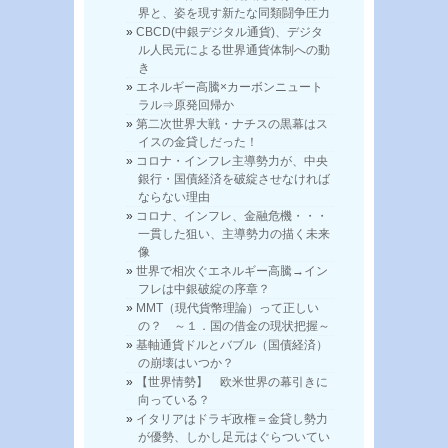
界と、姿を現す新たな同類闘争圧力
CBCD(中銀デジタル通貨)、デジタ
ル人民元による世界通貨体制への動
き
エネルギー高騰×カーボンニュート
ラル⇒原発回帰か
第二次世界大戦・ナチスの黒幕はス
イスの金貸しだった！
コロナ・インフレ主導勢力が、中央
銀行・国債経済を破綻させなければ
ならない理由
コロナ、インフレ、金融危機・・・
一貫した狙い、主導勢力の描く未来
像
世界で相次ぐエネルギー高騰→イン
フレは中銀破綻の序章？
MMT（現代貨幣理論）って正しい
の？ ～１．国の借金の現状把握～
基軸通貨ドルとバブル（国債経済）
の崩壊はいつか？
【世界情勢】 欧米世界の幕引きに
向っている？
イタリアはドラギ政権＝金貸し勢力
が優勢、しかし足元はぐらついてい