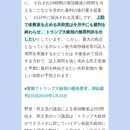
に、 それぞれ24時間の冒頭陳述の時間を与
えることなどを含めた裁判の進行案を提案
し、 21日中に採決される見通しです。
上院
で多数派を占める共和党は今月中にも裁判を
終わらせ、 トランプ大統領の無罪判決を出
したい
としています。 しかし、最大の焦点
となっているボルトン前大統領補佐官の証人
尋問を実施するかどうかは 今後改めて採決
する方針で、証人尋問を強く求める民主党側
と早期に裁判を終結させたい共和党側の 激
しい攻防が予想されます。
■冒陳でトランプ大統領の罷免要求…弾劾裁
判2日目2020年1月23日
野党・民主党の議員による冒頭陳述は3日間
続き、民主党のシフ議員は「トランプ大統領
がウクライナに対してバイデン前副大統領に