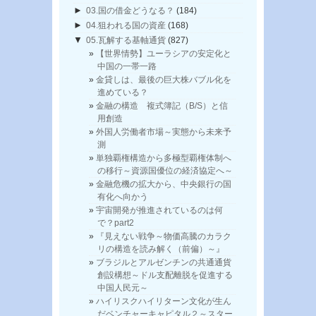
►
03.国の借金どうなる？
(184)
►
04.狙われる国の資産
(168)
▼
05.瓦解する基軸通貨
(827)
【世界情勢】ユーラシアの安定化と
中国の一帯一路
金貸しは、最後の巨大株バブル化を
進めている？
金融の構造 複式簿記（B/S）と信
用創造
外国人労働者市場～実態から未来予
測
単独覇権構造から多極型覇権体制へ
の移行～資源国優位の経済協定へ～
金融危機の拡大から、中央銀行の国
有化へ向かう
宇宙開発が推進されているのは何
で？part2
『見えない戦争～物価高騰のカラク
リの構造を読み解く（前偏）～』
ブラジルとアルゼンチンの共通通貨
創設構想～ドル支配離脱を促進する
中国人民元～
ハイリスクハイリターン文化が生ん
だベンチャーキャピタル２～スター