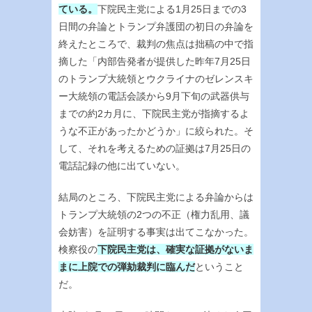
ている。
下院民主党による1月25日までの3
日間の弁論とトランプ弁護団の初日の弁論を
終えたところで、裁判の焦点は拙稿の中で指
摘した「内部告発者が提供した昨年7月25日
のトランプ大統領とウクライナのゼレンスキ
ー大統領の電話会談から9月下旬の武器供与
までの約2カ月に、下院民主党が指摘するよ
うな不正があったかどうか」に絞られた。そ
して、それを考えるための証拠は7月25日の
電話記録の他に出ていない。
結局のところ、下院民主党による弁論からは
トランプ大統領の2つの不正（権力乱用、議
会妨害）を証明する事実は出てこなかった。
検察役の
下院民主党は、確実な証拠がないま
まに上院での弾劾裁判に臨んだ
ということ
だ。