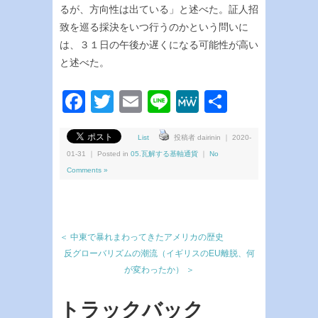
るが、方向性は出ている」と述べた。証人招
致を巡る採決をいつ行うのかという問いに
は、３１日の午後か遅くになる可能性が高い
と述べた。
Facebook
Twitter
Email
Line
MeWe
共
有
List
投稿者 dairinin ｜ 2020-
01-31 ｜ Posted in
05.瓦解する基軸通貨
｜
No
Comments »
＜ 中東で暴れまわってきたアメリカの歴史
反グローバリズムの潮流（イギリスのEU離脱、何
が変わったか） ＞
トラックバック