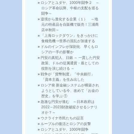
ロシアとユダヤ、1000年闘争２ ～
ロシア革命以降、中枢の支配を巡る
闘争～
逆境から進化する企業（１） ～地
元の特産品を自販機で販売！三浦商
店＠秋田～
「上海ロックダウン」をきっかけに
食糧危機⇒世界の混乱が加速する
ドルのインフレが深刻化 早くもロ
シアの一手の影響か
円安の真犯人、日銀 ～ 一貫した円安
政策、ドルの従属通貨・盾としての
役割を演じ続ける ～
戦争が「貨幣制度」「中央銀行」
「資本主義」を生み出した
ロシア発 新金融システムが構築され
ようとしている今、改めて「お金の
歴史」を学ぶ ①
急激な円安が進む ～日本政府は
2022～2023財政破綻させるシナリ
オか？～
ウクライナ市民たちの証言
ルーブルの復活とロシアの反撃
ロシアとユダヤ、1000年闘争