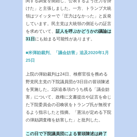
関する調査を開始し、公表するよう圧力を掛
けた」と主張しました。一方、トランプ大統
領はツイッターで「圧力はなかった」と反発
しています。民主党は大統領の側近らの証言
を求めていて、
証人を呼ぶかどうかの議論は
31日
にも始まる可能性があります。
■米弾劾裁判、「議会妨害」追及2020年1月
25日
上院の弾劾裁判は24日、検察官役を務める
野党民主党の下院議員団が3日目の冒頭陳述
を実施した。2訴追条項のうち残る「議会妨
害」について、政権に文書提出や証言を命じ
た下院委員会の召喚状をトランプ氏が無視す
るよう指示したと指摘。「憲法が定める下院
の弾劾調査権を妨害した」と批判した。
この日で下院議員団による冒頭陳述は終了