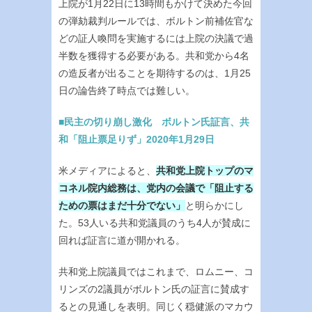
上院が1月22日に13時間もかけて決めた今回
の弾劾裁判ルールでは、ボルトン前補佐官な
どの証人喚問を実施するには上院の決議で過
半数を獲得する必要がある。共和党から4名
の造反者が出ることを期待するのは、1月25
日の論告終了時点では難しい。
■民主の切り崩し激化 ボルトン氏証言、共
和「阻止票足りず」2020年1月29日
米メディアによると、
共和党上院トップのマ
コネル院内総務は、党内の会議で「阻止する
ための票はまだ十分でない」
と明らかにし
た。53人いる共和党議員のうち4人が賛成に
回れば証言に道が開かれる。
共和党上院議員ではこれまで、ロムニー、コ
リンズの2議員がボルトン氏の証言に賛成す
るとの見通しを表明。同じく穏健派のマカウ