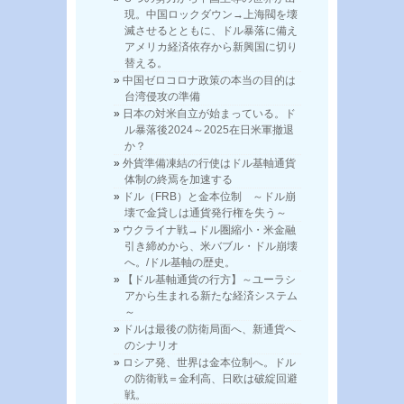
現。中国ロックダウン→上海閥を壊
滅させるとともに、ドル暴落に備え
アメリカ経済依存から新興国に切り
替える。
中国ゼロコロナ政策の本当の目的は
台湾侵攻の準備
日本の対米自立が始まっている。ド
ル暴落後2024～2025在日米軍撤退
か？
外貨準備凍結の行使はドル基軸通貨
体制の終焉を加速する
ドル（FRB）と金本位制 ～ドル崩
壊で金貸しは通貨発行権を失う～
ウクライナ戦→ドル圏縮小・米金融
引き締めから、米バブル・ドル崩壊
へ。/ドル基軸の歴史。
【ドル基軸通貨の行方】～ユーラシ
アから生まれる新たな経済システム
～
ドルは最後の防衛局面へ、新通貨へ
のシナリオ
ロシア発、世界は金本位制へ。ドル
の防衛戦＝金利高、日欧は破綻回避
戦。