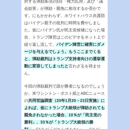
対する弾劾条項2項目「権力乱用」及び「議
会妨害」が弾劾・罷免に相当するか否かで
す。にもかかわらず、ホワイトハウス弁護団
はバイデン親子の批判に時間を費やしまし
た。仮にバイデン氏が民主党候補になった場
合、トランプ陣営はこのビデオをネット上で
繰り返し流して、
バイデン陣営に確実にダメ
ージを与えるでしょう。もうここまでくる
と、弾劾裁判はトランプ支持者向けの選挙運
動に変容してしまったと
言わざるを得ませ
ん。
今回の弾劾裁判で誰が勝者になるのでしょう
か。米ワシントン・ポスト紙とABCニュース
の
共同世論調査（20年1月20－23日実施）に
よれば、仮にトランプ大統領が弾劾されても
罷免されなかった場合、10％が「民主党の
勝利」、33％が「トランプ大統領の勝