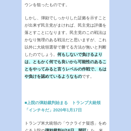
ウンを狙ったものです。
しかし、弾劾でしっかりした証拠を示すこと
が出来ず民主党がまければ、民主党は評価を
落とすことになります。民主党のこの戦法は
かなり無理のある戦法だと思いますが、これ
以外に大統領選挙で勝てる方法が無いと判断
したのでしょう。
何もしないで負けるより
は、ともかく何でも良いから可能性のあるこ
とをやってみると言うレベルの作戦で、もは
や負けを認めているようなもの
です。
■上院の弾劾裁判始まる トランプ大統領
「インチキだ」2020年1月17日
トランプ米大統領の「ウクライナ疑惑」をめ
ぐる上院の
弾劾裁判が16日、開廷
した。米