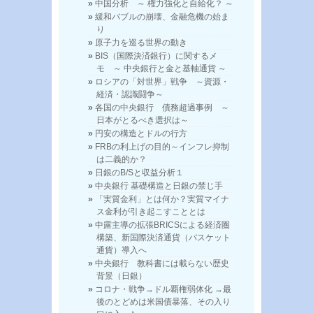
中国分析 ～ 権力強化と自給化？ ～
緩和バブルの崩壊、金融危機の始ま
り
原子力を巡る世界の動き
BIS（国際決済銀行）に関するメ
モ ～ 中央銀行と金と基軸通貨 ～
ロシアの「対世界」戦争 ～資源・
経済・認識闘争～
各国の中央銀行 債務超過事例 ～
日本がとるべき選択は～
円安の構造とドルの行方
FRBの利上げの目的～インフレ抑制
は二義的か？
日銀のB/Sと収益分析１
中央銀行 基礎構造と日銀の禁じ手
「実質金利」とは何か？実質マイナ
ス金利が引き起こすこととは
中露主導の拡張BRICSによる経済圏
構築、新国際決済通貨（バスケット
通貨）導入へ
中央銀行 教科書には載らない歴史
背景（日銀）
コロナ・戦争→ドル覇権弱体化 →最
後のとどめは米国債暴落、その入り