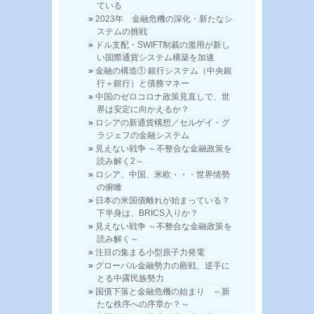
ている
2023年 金融危機の深化・新たなシ
ステムの挑戦
ドル支配・SWIFT制裁の濫用が新し
い国際通貨システム構築を加速
金融の構造① 銀行システム（中央銀
行＋銀行）と債務マネー
中国のゼロコロナ政策見直しで、世
界は安定に向かえるか？
ロシアの新通貨構想／セルゲイ・グ
ラジェフの金融システム
見えない戦争 ～不整合な金融政策を
読み解く2～
ロシア、中国、米欧・・・世界情勢
の俯瞰
日本の米国債離れが始まっている？
下半身は、BRICS入りか？
見えない戦争 ～不整合な金融政策を
読み解く～
注目の集まる小型原子力発電
グローバル金融勢力の殿戦、逆手に
とる中露民族勢力
国債下落と金融危機の始まり ～新
たな秩序への序章か？～