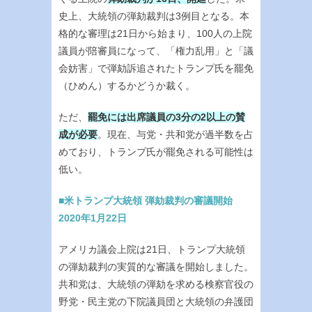
史上、大統領の弾劾裁判は3例目となる。本
格的な審理は21日から始まり、100人の上院
議員が陪審員になって、「権力乱用」と「議
会妨害」で弾劾訴追されたトランプ氏を罷免
（ひめん）するかどうか裁く。
ただ、
罷免には出席議員の3分の2以上の賛
成が必要
。現在、与党・共和党が過半数を占
めており、トランプ氏が罷免される可能性は
低い。
■米トランプ大統領 弾劾裁判の審議開始
2020年1月22日
アメリカ議会上院は21日、トランプ大統領
の弾劾裁判の実質的な審議を開始しました。
共和党は、大統領の弾劾を求める検察官役の
野党・民主党の下院議員団と大統領の弁護団