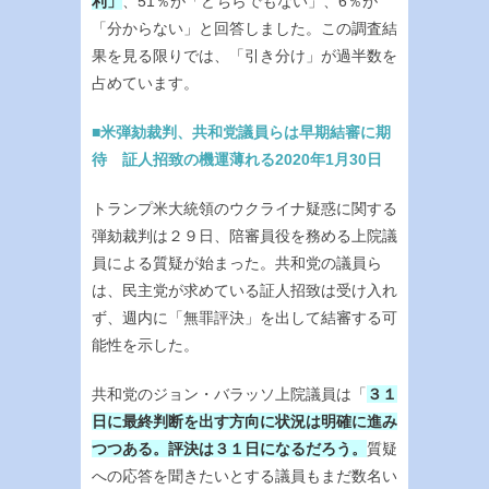
利」
、51％が「どちらでもない」、6％が
「分からない」と回答しました。この調査結
果を見る限りでは、「引き分け」が過半数を
占めています。
■米弾劾裁判、共和党議員らは早期結審に期
待 証人招致の機運薄れる2020年1月30日
トランプ米大統領のウクライナ疑惑に関する
弾劾裁判は２９日、陪審員役を務める上院議
員による質疑が始まった。共和党の議員ら
は、民主党が求めている証人招致は受け入れ
ず、週内に「無罪評決」を出して結審する可
能性を示した。
共和党のジョン・バラッソ上院議員は「
３１
日に最終判断を出す方向に状況は明確に進み
つつある。評決は３１日になるだろう。
質疑
への応答を聞きたいとする議員もまだ数名い