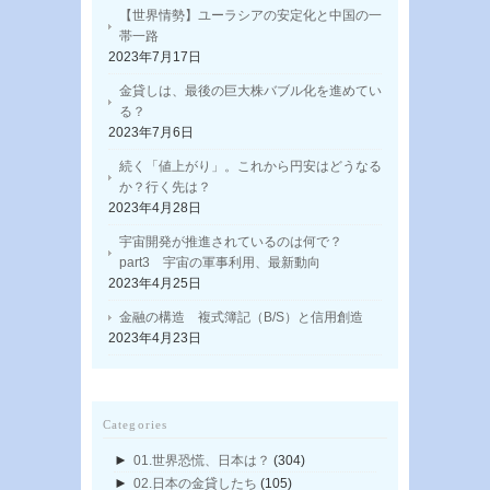
【世界情勢】ユーラシアの安定化と中国の一
帯一路
2023年7月17日
金貸しは、最後の巨大株バブル化を進めてい
る？
2023年7月6日
続く「値上がり」。これから円安はどうなる
か？行く先は？
2023年4月28日
宇宙開発が推進されているのは何で？
part3 宇宙の軍事利用、最新動向
2023年4月25日
金融の構造 複式簿記（B/S）と信用創造
2023年4月23日
Categories
►
01.世界恐慌、日本は？
(304)
►
02.日本の金貸したち
(105)