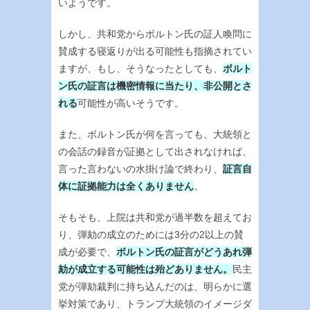
いようです。
しかし、共和党からボルトン氏の証人喚問に
賛成する寝返りが出る可能性も指摘されてい
ますが、もし、そうなったとしても、
ボルト
ン氏の証言は機密情報に当たり、非公開とさ
れる
可能性が高いそうです。
また、ボルトン氏が何を言っても、大統領と
の会話の録音が証拠として出されなければ、
言った言わないの水掛け論で終わり、
証言自
体に証拠能力は全くありません
。
そもそも、上院は共和党が過半数を超えてお
り、弾劾の成立のためには3分の2以上の賛
成が必要で、
ボルトン氏の証言がどうあれ弾
劾が成立する可能性は殆どありません。
民主
党が弾劾裁判に持ち込んだのは、明らかに選
挙対策であり、トランプ大統領のイメージダ