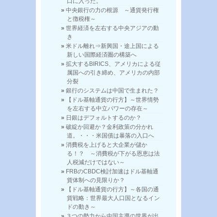
口に入った。
中央銀行の力の根源 ～通貨発行権
と徴税権～
世界経済を左右する中央アジアの動
き
米ドル離れ⇒新興国・途上国による
新しい国際経済圏の構築へ
拡大するBIRICS、アメリカによる従
属国への引き締め、アメリカの内部
分裂
銀行のシステムは中国で生まれた？
【ドル基軸通貨の行方】～世界情勢
を左右する中立パワーの存在～
日銀はデフォルトするのか？
破綻か回避か？金利政策の分かれ
道。・・・米国債は暴落の入口へ
消費税を上げると大企業が儲か
る！？ ～消費税が下がる恩恵は法
人税減だけではない～
FRBのCBDC検討加速はドル基軸通
貨体制への見限りか？
【ドル基軸通貨の行方】～各国の通
貨戦略：世界最大人口国となるイン
ドの動き～
３つの勢力から中国主導の世界が出