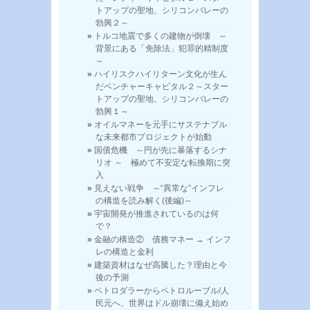
トアップの聖地、シリコンバレーの
勃興２～
トルコ地震で多くの建物が倒壊 ～
背景にある「免除法」犯罪的精制度
～
ハイリスクハイリターン文化が生ん
だベンチャーキャピタル２～スター
トアップの聖地、シリコンバレーの
勃興１～
オイルマネーを元手にサステナブル
な未来都市プロジェクトが始動
国債危機 ～円が先に暴落するシナ
リオ ～ 極めて不安定な転換期に突
入
見えない戦争 ～“異常な”インフレ
の構造を読み解く(後編)～
宇宙開発が推進されているのは何
で？
金融の構造② 債務マネー → インフ
レの構造と金利
建築資材はなぜ高騰した？理由と今
後の予測
ペトロダラーからペトロルーブル/人
民元へ、世界はドル崩壊に備え始め