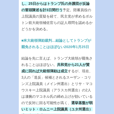
し、25日からはトランプ氏の弁護団が反論
の冒頭陳述を計3日間行う
予定。陪審員役の
上院議員の質疑を経て、民主党が求めるボル
トン前大統領補佐官らの証人尋問を認めるか
どうかを決める。
■米大統領弾劾裁判…結論としてトランプが
罷免されることはほぼない2020年1月25日
結論を先に言えば、トランプ大統領が罷免さ
れることはほぼない。
共和党から21人が賛
成に回れば大統領弾劾は成立
するが、現在、
3人の「造反」候補とされるスーザン・コリ
ンズ上院議員（メイン州選出）とリサ・マコ
ウスキー上院議員（アラスカ州選出）の2人
は凄腕のマコネル氏の締め上げが効いている
ので反対に回る可能性が高く、
選挙基盤が弱
いミット・ロムニー上院議員（ユタ州選出）