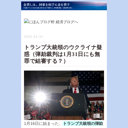
2020-01-31
トランプ大統領のウクライナ疑
惑（弾劾裁判は1月31日にも無
罪で結審する？）
1月16日に始まった、
トランプ大統領の弾劾