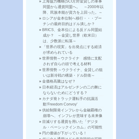
上海協力機構(SCO):対金貸しの軍事
同盟から通貨同盟へ。 ～2000年以
降、民族本能が資力を上回った。～
ロシアが金本位制へ移行・・・プー
チンの最終目的はドル潰しか？
BRICS、金本位による反ドル同盟結
成か？ ～金貸し世界（欧米日）
は、少数派に転落～
「世界の現実」を出発点にする経済
が求められている
世界情勢～ウクライナ 感情に支配
されず自らの頭で考える材料
世界情勢 ～ウクライナ、金貸しの狙
いは新冷戦の構築・ドル防衛～
金価格高騰はなぜ？
日本経済はアルゼンチンの二の舞に
ならないためにどうする？
カナダ発トラック運転手の抗議活
動’Freedom Convoy’
供給制限発インフレから金融覇権の
崩壊へ、インフレが意味する未来像
目減りする通貨を用いた「デジタ
ル・ベーシックインカム」の可能性
円の価値が下がっている！