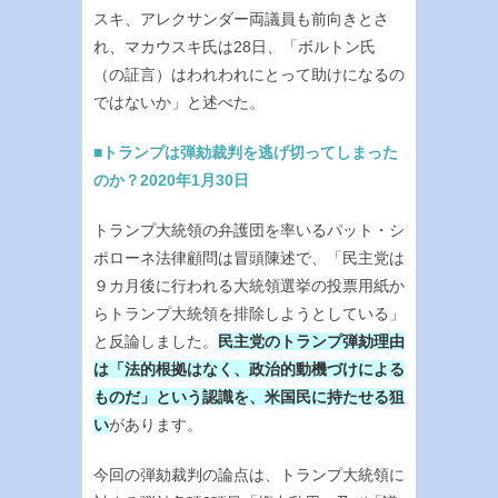
スキ、アレクサンダー両議員も前向きとさ
れ、マカウスキ氏は28日、「ボルトン氏
（の証言）はわれわれにとって助けになるの
ではないか」と述べた。
■トランプは弾劾裁判を逃げ切ってしまった
のか？2020年1月30日
トランプ大統領の弁護団を率いるパット・シ
ポローネ法律顧問は冒頭陳述で、「民主党は
９カ月後に行われる大統領選挙の投票用紙か
らトランプ大統領を排除しようとしている」
と反論しました。
民主党のトランプ弾劾理由
は「法的根拠はなく、政治的動機づけによる
ものだ」という認識を、米国民に持たせる狙
い
があります。
今回の弾劾裁判の論点は、トランプ大統領に