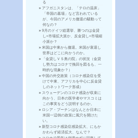
る
アフガニスタンは、「テロの温床」
「帝国の墓場」など言われている
が、今回のアメリカ撤退の騒動って
何なの？
9月のドイツ総選挙、勝つのは金貸
し=市場拡大派か、反金貸し=市場縮
小派か？
米国は中東から撤退。米国が衰退し
世界はどこに向かうのか。
「金貸しＶＳ奥の院」の状況（金貸
し勢力はコロナで挽回を図るも、一
時的な現象か？）
中国の外交政策（コロナ感染症を受
けて中東、アフリカを中心に反金貸
しのネットワーク形成）
スウェーデンのコロナ感染が収束に
向かう、日本の医学者やマスコミは
この事実をどう説明するのか。
ロシア・プーチンはなんとか日本に
米国一辺倒の政策に風穴を開けた
い。
新型コロナ感染症感染拡大、にもか
かわらず経済拡大、なんで？