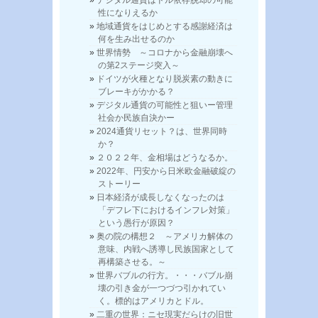
デジタル通貨はドル依存脱却の可能
性になりえるか
地域通貨をはじめとする感謝経済は
何を生み出せるのか
世界情勢 ～コロナから金融崩壊へ
の第2ステージ突入～
ドイツが火種となり脱炭素の動きに
ブレーキがかかる？
デジタル通貨の可能性と狙いー管理
社会か民族自決かー
2024通貨リセット？は、世界同時
か？
２０２２年、金相場はどうなるか。
2022年、円安から日米欧金融破綻の
ストーリー
日本経済が成長しなくなったのは
「デフレ下におけるインフレ対策」
という愚行が原因？
奥の院の構想２ ～アメリカ解体の
意味、内戦へ誘導し民族国家として
再構築させる。～
世界バブルの行方。・・・バブル崩
壊の引き金が一つづつ引かれてい
く。標的はアメリカとドル。
二重の世界：ニセ現実だらけの旧世