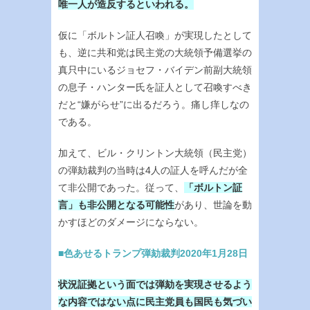
唯一人が造反するといわれる。
仮に「ボルトン証人召喚」が実現したとして
も、逆に共和党は民主党の大統領予備選挙の
真只中にいるジョセフ・バイデン前副大統領
の息子・ハンター氏を証人として召喚すべき
だと“嫌がらせ”に出るだろう。痛し痒しなの
である。
加えて、ビル・クリントン大統領（民主党）
の弾劾裁判の当時は4人の証人を呼んだが全
て非公開であった。従って、
「ボルトン証
言」も非公開となる可能性
があり、世論を動
かすほどのダメージにならない。
■色あせるトランプ弾劾裁判2020年1月28日
状況証拠という面では弾劾を実現させるよう
な内容ではない点に民主党員も国民も気づい