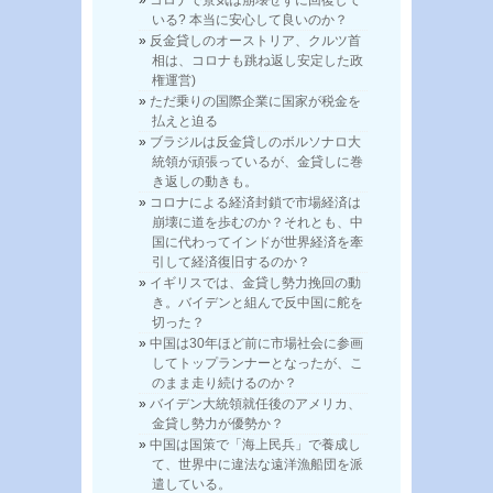
コロナで景気は崩壊せずに回復して
いる? 本当に安心して良いのか？
反金貸しのオーストリア、クルツ首
相は、コロナも跳ね返し安定した政
権運営)
ただ乗りの国際企業に国家が税金を
払えと迫る
ブラジルは反金貸しのボルソナロ大
統領が頑張っているが、金貸しに巻
き返しの動きも。
コロナによる経済封鎖で市場経済は
崩壊に道を歩むのか？それとも、中
国に代わってインドが世界経済を牽
引して経済復旧するのか？
イギリスでは、金貸し勢力挽回の動
き。バイデンと組んで反中国に舵を
切った？
中国は30年ほど前に市場社会に参画
してトップランナーとなったが、こ
のまま走り続けるのか？
バイデン大統領就任後のアメリカ、
金貸し勢力が優勢か？
中国は国策で「海上民兵」で養成し
て、世界中に違法な遠洋漁船団を派
遣している。