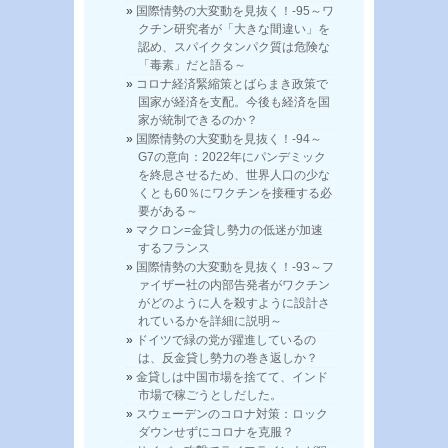
国際情勢の大変動を見抜く！-95～ワ
クチン研究者が「大きな間違い」を
認め、スパイクタンパク質は危険な
「毒素」だと語る～
コロナ経済緊縮策とばらまき政策で
国家が経済を支配。今後も経済を国
家が統制できるのか？
国際情勢の大変動を見抜く！-94～
G7の意向：2022年にパンデミック
を終息させるため、世界人口の少な
くとも60％にワクチンを接種する必
要がある～
マクロン=金貸し勢力の低迷が加速
するフランス
国際情勢の大変動を見抜く！-93～フ
ァイザー社の内部告発者がワクチン
がどのように人を殺すように設計さ
れているかを詳細に説明～
ドイツで緑の党が躍進しているの
は、反金貸し勢力の巻き返しか？
金貸しは中国市場を捨てて、インド
市場で稼ごうとしだした。
スウェーデンのコロナ対策：ロック
ダウンせずにコロナを克服？