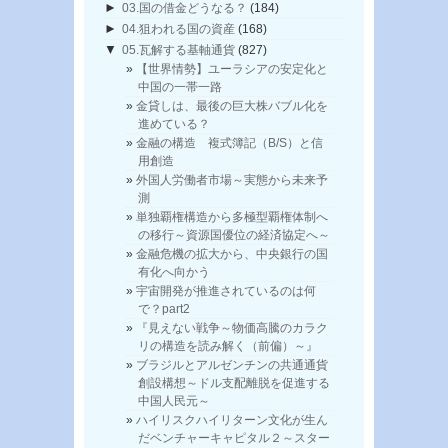
►
03.国の借金どうなる？
(184)
►
04.狙われる国の資産
(168)
▼
05.瓦解する基軸通貨
(827)
【世界情勢】ユーラシアの安定化と
中国の一帯一路
金貸しは、最後の巨大株バブル化を
進めている？
金融の構造 複式簿記（B/S）と信
用創造
外国人労働者市場～実態から未来予
測
単独覇権構造から多極型覇権体制へ
の移行～資源国優位の経済協定へ～
金融危機の拡大から、中央銀行の国
有化へ向かう
宇宙開発が推進されているのは何
で？part2
『見えない戦争～物価高騰のカラク
リの構造を読み解く（前偏）～』
ブラジルとアルゼンチンの共通通貨
創設構想～ドル支配離脱を促進する
中国人民元～
ハイリスクハイリターン文化が生ん
だベンチャーキャピタル２～スター