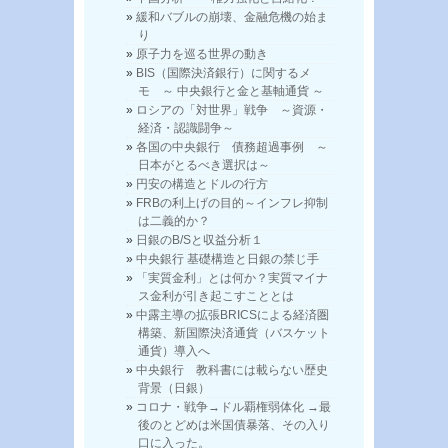
緩和バブルの崩壊、金融危機の始ま
り
原子力を巡る世界の動き
BIS（国際決済銀行）に関するメ
モ ～ 中央銀行と金と基軸通貨 ～
ロシアの「対世界」戦争 ～資源・
経済・認識闘争～
各国の中央銀行 債務超過事例 ～
日本がとるべき選択は～
円安の構造とドルの行方
FRBの利上げの目的～インフレ抑制
は二義的か？
日銀のB/Sと収益分析１
中央銀行 基礎構造と日銀の禁じ手
「実質金利」とは何か？実質マイナ
ス金利が引き起こすこととは
中露主導の拡張BRICSによる経済圏
構築、新国際決済通貨（バスケット
通貨）導入へ
中央銀行 教科書には載らない歴史
背景（日銀）
コロナ・戦争→ドル覇権弱体化 →最
後のとどめは米国債暴落、その入り
口に入った。