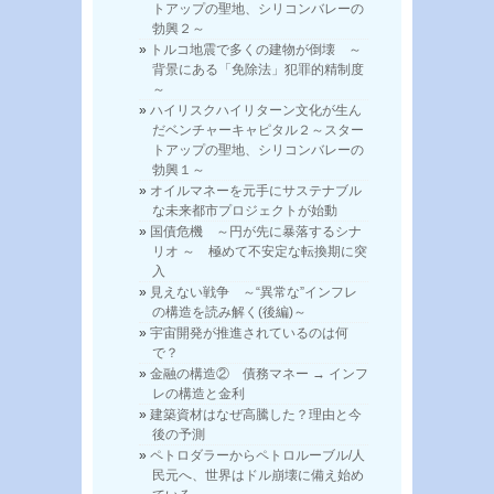
トアップの聖地、シリコンバレーの
勃興２～
トルコ地震で多くの建物が倒壊 ～
背景にある「免除法」犯罪的精制度
～
ハイリスクハイリターン文化が生ん
だベンチャーキャピタル２～スター
トアップの聖地、シリコンバレーの
勃興１～
オイルマネーを元手にサステナブル
な未来都市プロジェクトが始動
国債危機 ～円が先に暴落するシナ
リオ ～ 極めて不安定な転換期に突
入
見えない戦争 ～“異常な”インフレ
の構造を読み解く(後編)～
宇宙開発が推進されているのは何
で？
金融の構造② 債務マネー → インフ
レの構造と金利
建築資材はなぜ高騰した？理由と今
後の予測
ペトロダラーからペトロルーブル/人
民元へ、世界はドル崩壊に備え始め