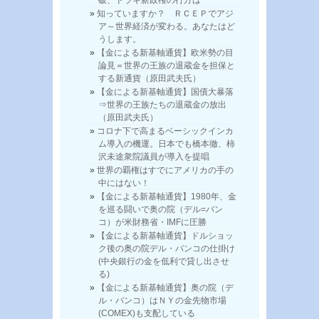
知っていますか？ ＲＣＥＰでアジ
ア～世界経済が変わる。あなたはど
うします。
【金による新基軸通貨】欧米勢の目
論見＝世界の王族の退蔵金を担保と
する新通貨（原田武夫氏）
【金による新基軸通貨】国債大暴落
⇒世界の王族たちの退蔵金の放出
（原田武夫氏）
コロナ下で高まるベーシックインカ
ム導入の機運。日本でも橋本徹、柿
沢未途衆院議員が導入を提唱
世界の覇権はすでにアメリカの手の
中にはない！
【金による新基軸通貨】1980年、金
を巡る闘いで奥の院（デル=バン
コ）が米財務省・IMFに圧勝
【金による新基軸通貨】ドルショッ
ク後の奥の院デル・バンコの仕掛け
(中央銀行の金を低利で貸し出させ
る)
【金による新基軸通貨】奥の院（デ
ル・バンコ）はＮＹの金先物市場
(COMEX)も支配している