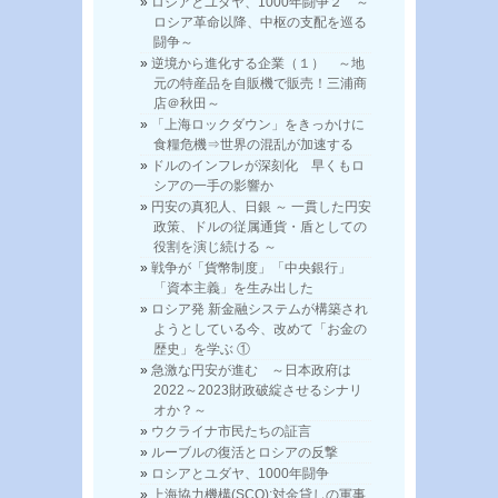
ロシアとユダヤ、1000年闘争２ ～
ロシア革命以降、中枢の支配を巡る
闘争～
逆境から進化する企業（１） ～地
元の特産品を自販機で販売！三浦商
店＠秋田～
「上海ロックダウン」をきっかけに
食糧危機⇒世界の混乱が加速する
ドルのインフレが深刻化 早くもロ
シアの一手の影響か
円安の真犯人、日銀 ～ 一貫した円安
政策、ドルの従属通貨・盾としての
役割を演じ続ける ～
戦争が「貨幣制度」「中央銀行」
「資本主義」を生み出した
ロシア発 新金融システムが構築され
ようとしている今、改めて「お金の
歴史」を学ぶ ①
急激な円安が進む ～日本政府は
2022～2023財政破綻させるシナリ
オか？～
ウクライナ市民たちの証言
ルーブルの復活とロシアの反撃
ロシアとユダヤ、1000年闘争
上海協力機構(SCO):対金貸しの軍事