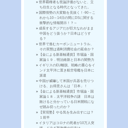
世界覇権者も世論評価がないと、立
ち往生となる時代となってきた。
国際情勢の大変動を見抜く！-90～こ
れから10～14日の間にDSに関する
衝撃的な情報開示！？～
成長するアジアだが巨大なわがまま
中国をどう扱うか？日本はどうす
る？
世界で進むカーボンニュートラル、
その実態は過剰消費社会の延命か？
【金による新基軸通貨】市場論・国
家論１９．明治維新と日本の闇勢力
イギリスのEU離脱、戦略の重心をイ
ンド太平洋に置き航空母艦を日本に
派遣
中国が威嚇して米国が兵器を売りつ
ける、お得意さんは「日本」！
【金による新基軸通貨】市場論・国
家論１８．太平洋戦争の謎 日本は
敗けると分かっている日米開戦にな
ぜ踏み切ったのか？
【実現塾】やる気を生み出すには？
１前半
イタリアはコロナの死者が10万人突
破、ドラギ新政権の行方は