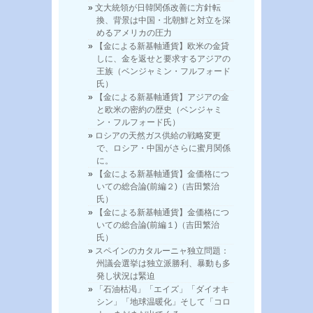
文大統領が日韓関係改善に方針転
換、背景は中国・北朝鮮と対立を深
めるアメリカの圧力
【金による新基軸通貨】欧米の金貸
しに、金を返せと要求するアジアの
王族（ベンジャミン・フルフォード
氏）
【金による新基軸通貨】アジアの金
と欧米の密約の歴史（ベンジャミ
ン・フルフォード氏）
ロシアの天然ガス供給の戦略変更
で、ロシア・中国がさらに蜜月関係
に。
【金による新基軸通貨】金価格につ
いての総合論(前編２)（吉田繁治
氏）
【金による新基軸通貨】金価格につ
いての総合論(前編１)（吉田繁治
氏）
スペインのカタルーニャ独立問題：
州議会選挙は独立派勝利、暴動も多
発し状況は緊迫
「石油枯渇」「エイズ」「ダイオキ
シン」「地球温暖化」そして「コロ