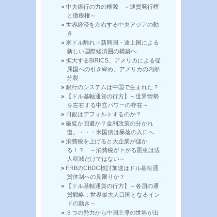
中央銀行の力の根源 ～通貨発行権
と徴税権～
世界経済を左右する中央アジアの動
き
米ドル離れ⇒新興国・途上国による
新しい国際経済圏の構築へ
拡大するBIRICS、アメリカによる従
属国への引き締め、アメリカの内部
分裂
銀行のシステムは中国で生まれた？
【ドル基軸通貨の行方】～世界情勢
を左右する中立パワーの存在～
日銀はデフォルトするのか？
破綻か回避か？金利政策の分かれ
道。・・・米国債は暴落の入口へ
消費税を上げると大企業が儲か
る！？ ～消費税が下がる恩恵は法
人税減だけではない～
FRBのCBDC検討加速はドル基軸通
貨体制への見限りか？
【ドル基軸通貨の行方】～各国の通
貨戦略：世界最大人口国となるイン
ドの動き～
３つの勢力から中国主導の世界が出