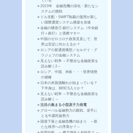
ている
2023年 金融危機の深化・新たなシ
ステムの挑戦
ドル支配・SWIFT制裁の濫用が新し
い国際通貨システム構築を加速
金融の構造① 銀行システム（中央銀
行＋銀行）と債務マネー
中国のゼロコロナ政策見直しで、世
界は安定に向かえるか？
ロシアの新通貨構想／セルゲイ・グ
ラジェフの金融システム
見えない戦争 ～不整合な金融政策を
読み解く2～
ロシア、中国、米欧・・・世界情勢
の俯瞰
日本の米国債離れが始まっている？
下半身は、BRICS入りか？
見えない戦争 ～不整合な金融政策を
読み解く～
注目の集まる小型原子力発電
グローバル金融勢力の殿戦、逆手に
とる中露民族勢力
国債下落と金融危機の始まり ～新
たな秩序への序章か？～
中国分析 ～ 権力強化と自給化？ ～