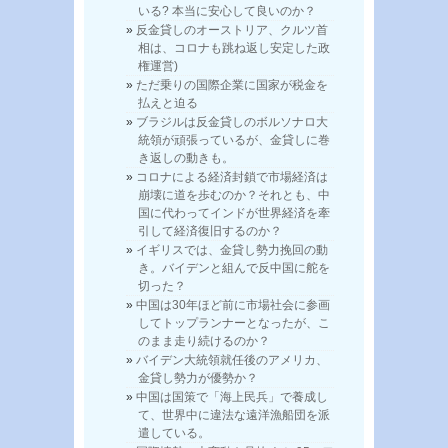
いる? 本当に安心して良いのか？
反金貸しのオーストリア、クルツ首
相は、コロナも跳ね返し安定した政
権運営)
ただ乗りの国際企業に国家が税金を
払えと迫る
ブラジルは反金貸しのボルソナロ大
統領が頑張っているが、金貸しに巻
き返しの動きも。
コロナによる経済封鎖で市場経済は
崩壊に道を歩むのか？それとも、中
国に代わってインドが世界経済を牽
引して経済復旧するのか？
イギリスでは、金貸し勢力挽回の動
き。バイデンと組んで反中国に舵を
切った？
中国は30年ほど前に市場社会に参画
してトップランナーとなったが、こ
のまま走り続けるのか？
バイデン大統領就任後のアメリカ、
金貸し勢力が優勢か？
中国は国策で「海上民兵」で養成し
て、世界中に違法な遠洋漁船団を派
遣している。