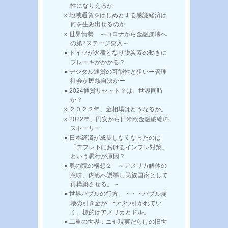
性になりえるか
地域通貨をはじめとする感謝経済は
何を生み出せるのか
世界情勢 ～コロナから金融崩壊へ
の第2ステージ突入～
ドイツが火種となり脱炭素の動きに
ブレーキがかかる？
デジタル通貨の可能性と狙いー管理
社会か民族自決かー
2024通貨リセット？は、世界同時
か？
２０２２年、金相場はどうなるか。
2022年、円安から日米欧金融破綻の
ストーリー
日本経済が成長しなくなったのは
「デフレ下におけるインフレ対策」
という愚行が原因？
奥の院の構想２ ～アメリカ解体の
意味、内戦へ誘導し民族国家として
再構築させる。～
世界バブルの行方。・・・バブル崩
壊の引き金が一つづつ引かれてい
く。標的はアメリカとドル。
二重の世界：ニセ現実だらけの旧世