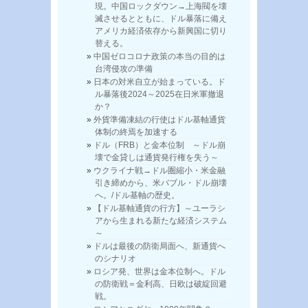
現。中国ロックダウン→上海閥を壊
滅させるとともに、ドル暴落に備え
アメリカ経済依存から新興国に切り
替える。
中国ゼロコロナ政策の本当の目的は
台湾侵攻の準備
日本の対米自立が始まっている。ド
ル暴落後2024～2025在日米軍撤退
か？
外貨準備凍結の行使はドル基軸通貨
体制の終焉を加速する
ドル（FRB）と金本位制 ～ドル崩
壊で金貸しは通貨発行権を失う～
ウクライナ戦→ドル圏縮小・米金融
引き締めから、米バブル・ドル崩壊
へ。/ドル基軸の歴史。
【ドル基軸通貨の行方】～ユーラシ
アから生まれる新たな経済システム
～
ドルは最後の防衛局面へ、新通貨へ
のシナリオ
ロシア発、世界は金本位制へ。ドル
の防衛戦＝金利高、日欧は破綻回避
戦。