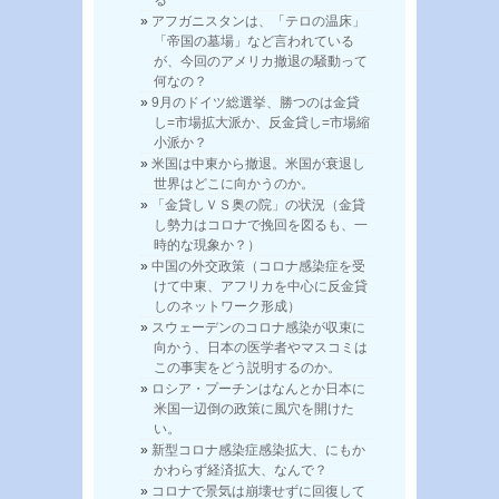
アフガニスタンは、「テロの温床」
「帝国の墓場」など言われている
が、今回のアメリカ撤退の騒動って
何なの？
9月のドイツ総選挙、勝つのは金貸
し=市場拡大派か、反金貸し=市場縮
小派か？
米国は中東から撤退。米国が衰退し
世界はどこに向かうのか。
「金貸しＶＳ奥の院」の状況（金貸
し勢力はコロナで挽回を図るも、一
時的な現象か？）
中国の外交政策（コロナ感染症を受
けて中東、アフリカを中心に反金貸
しのネットワーク形成）
スウェーデンのコロナ感染が収束に
向かう、日本の医学者やマスコミは
この事実をどう説明するのか。
ロシア・プーチンはなんとか日本に
米国一辺倒の政策に風穴を開けた
い。
新型コロナ感染症感染拡大、にもか
かわらず経済拡大、なんで？
コロナで景気は崩壊せずに回復して