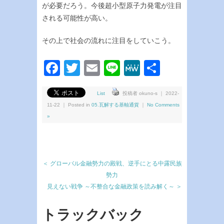
が必要だろう。今後超小型原子力発電が注目
される可能性が高い。
その上で社会の流れに注目をしていこう。
Facebook
Twitter
Email
Line
MeWe
共
有
List
投稿者 okuno-s ｜ 2022-
11-22 ｜ Posted in
05.瓦解する基軸通貨
｜
No Comments
»
＜ グローバル金融勢力の殿戦、逆手にとる中露民族
勢力
見えない戦争 ～不整合な金融政策を読み解く～ ＞
トラックバック