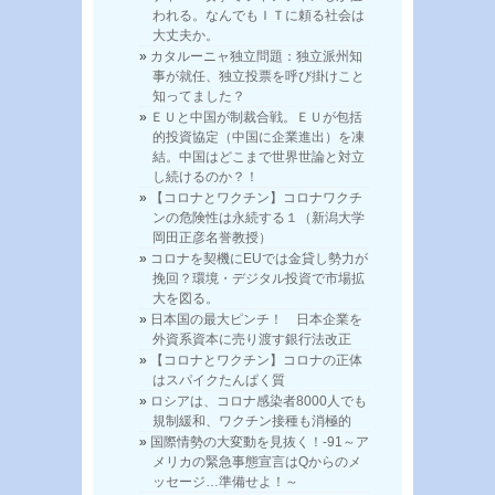
われる。なんでもＩＴに頼る社会は
大丈夫か。
カタルーニャ独立問題：独立派州知
事が就任、独立投票を呼び掛けこと
知ってました？
ＥＵと中国が制裁合戦。ＥＵが包括
的投資協定（中国に企業進出）を凍
結。中国はどこまで世界世論と対立
し続けるのか？！
【コロナとワクチン】コロナワクチ
ンの危険性は永続する１（新潟大学
岡田正彦名誉教授）
コロナを契機にEUでは金貸し勢力が
挽回？環境・デジタル投資で市場拡
大を図る。
日本国の最大ピンチ！ 日本企業を
外資系資本に売り渡す銀行法改正
【コロナとワクチン】コロナの正体
はスパイクたんぱく質
ロシアは、コロナ感染者8000人でも
規制緩和、ワクチン接種も消極的
国際情勢の大変動を見抜く！-91～ア
メリカの緊急事態宣言はQからのメ
ッセージ…準備せよ！～