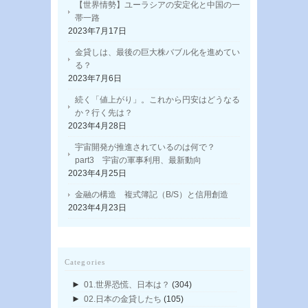
【世界情勢】ユーラシアの安定化と中国の一
帯一路
2023年7月17日
金貸しは、最後の巨大株バブル化を進めてい
る？
2023年7月6日
続く「値上がり」。これから円安はどうなる
か？行く先は？
2023年4月28日
宇宙開発が推進されているのは何で？
part3 宇宙の軍事利用、最新動向
2023年4月25日
金融の構造 複式簿記（B/S）と信用創造
2023年4月23日
Categories
►
01.世界恐慌、日本は？
(304)
►
02.日本の金貸したち
(105)