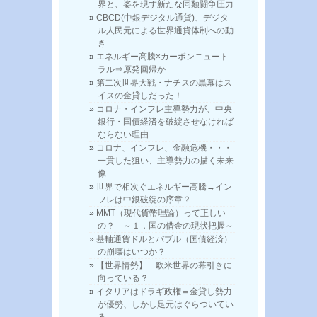
界と、姿を現す新たな同類闘争圧力
CBCD(中銀デジタル通貨)、デジタ
ル人民元による世界通貨体制への動
き
エネルギー高騰×カーボンニュート
ラル⇒原発回帰か
第二次世界大戦・ナチスの黒幕はス
イスの金貸しだった！
コロナ・インフレ主導勢力が、中央
銀行・国債経済を破綻させなければ
ならない理由
コロナ、インフレ、金融危機・・・
一貫した狙い、主導勢力の描く未来
像
世界で相次ぐエネルギー高騰→イン
フレは中銀破綻の序章？
MMT（現代貨幣理論）って正しい
の？ ～１．国の借金の現状把握～
基軸通貨ドルとバブル（国債経済）
の崩壊はいつか？
【世界情勢】 欧米世界の幕引きに
向っている？
イタリアはドラギ政権＝金貸し勢力
が優勢、しかし足元はぐらついてい
る