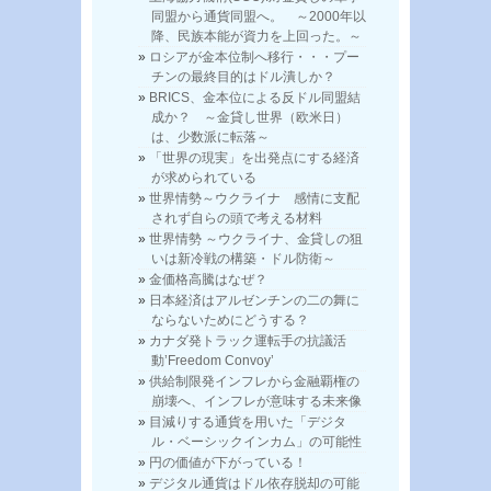
同盟から通貨同盟へ。 ～2000年以
降、民族本能が資力を上回った。～
ロシアが金本位制へ移行・・・プー
チンの最終目的はドル潰しか？
BRICS、金本位による反ドル同盟結
成か？ ～金貸し世界（欧米日）
は、少数派に転落～
「世界の現実」を出発点にする経済
が求められている
世界情勢～ウクライナ 感情に支配
されず自らの頭で考える材料
世界情勢 ～ウクライナ、金貸しの狙
いは新冷戦の構築・ドル防衛～
金価格高騰はなぜ？
日本経済はアルゼンチンの二の舞に
ならないためにどうする？
カナダ発トラック運転手の抗議活
動’Freedom Convoy’
供給制限発インフレから金融覇権の
崩壊へ、インフレが意味する未来像
目減りする通貨を用いた「デジタ
ル・ベーシックインカム」の可能性
円の価値が下がっている！
デジタル通貨はドル依存脱却の可能