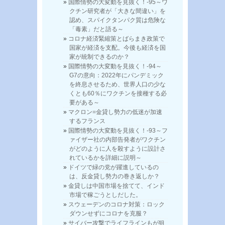
国際情勢の大変動を見抜く！-95～ワ
クチン研究者が「大きな間違い」を
認め、スパイクタンパク質は危険な
「毒素」だと語る～
コロナ経済緊縮策とばらまき政策で
国家が経済を支配。今後も経済を国
家が統制できるのか？
国際情勢の大変動を見抜く！-94～
G7の意向：2022年にパンデミック
を終息させるため、世界人口の少な
くとも60％にワクチンを接種する必
要がある～
マクロン=金貸し勢力の低迷が加速
するフランス
国際情勢の大変動を見抜く！-93～フ
ァイザー社の内部告発者がワクチン
がどのように人を殺すように設計さ
れているかを詳細に説明～
ドイツで緑の党が躍進しているの
は、反金貸し勢力の巻き返しか？
金貸しは中国市場を捨てて、インド
市場で稼ごうとしだした。
スウェーデンのコロナ対策：ロック
ダウンせずにコロナを克服？
サイバー攻撃でライフラインもが狙