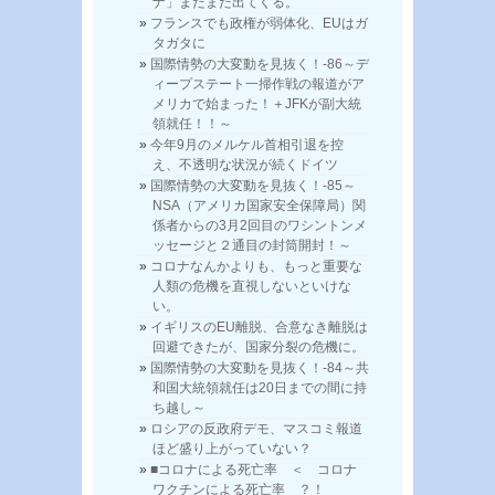
ナ」まだまだ出てくる。
フランスでも政権が弱体化、EUはガ
タガタに
国際情勢の大変動を見抜く！-86～デ
ィープステート一掃作戦の報道がア
メリカで始まった！＋JFKが副大統
領就任！！～
今年9月のメルケル首相引退を控
え、不透明な状況が続くドイツ
国際情勢の大変動を見抜く！-85～
NSA（アメリカ国家安全保障局）関
係者からの3月2回目のワシントンメ
ッセージと２通目の封筒開封！～
コロナなんかよりも、もっと重要な
人類の危機を直視しないといけな
い。
イギリスのEU離脱、合意なき離脱は
回避できたが、国家分裂の危機に。
国際情勢の大変動を見抜く！-84～共
和国大統領就任は20日までの間に持
ち越し～
ロシアの反政府デモ、マスコミ報道
ほど盛り上がっていない？
■コロナによる死亡率 ＜ コロナ
ワクチンによる死亡率 ？！