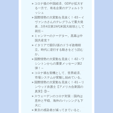
コロナ後の中国経済、GDPが拡大す
る一方で、有名企業のデフォルトラ
ッシュ
国際情勢の大変動を見抜く！-83～イ
ヴァンカさんのテレグラムで重大発
表…3月4日第19代米国大統領として
就任～
ミャンマーのクーデター。黒幕は中
国共産党？
イタリアで親EU派のドラギ政権樹
立。時代に逆行する動きをどう読む
か。
国際情勢の大変動を見抜く！-82～ワ
シントンからの重要メッセージ第2
弾！～
コロナ禍を契機として、世界経済、
市場システムが変貌し始めている。
国際情勢の大変動を見抜く！-81～リ
ンウッド弁護士【アメリカ合衆国の
真実】③～
スウェーデンのコロナ対策：国内は
意外と平穏、海外のバッシングも下
火に
東京の感染者が減ってきていると、