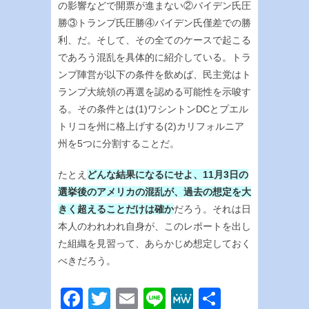
の影響などで開票が進まない②バイデン氏圧
勝③トランプ氏圧勝④バイデン氏僅差での勝
利、だ。そして、その全てのケースで起こる
であろう混乱を具体的に紹介している。トラ
ンプ陣営が以下の条件を飲めば、民主党はト
ランプ大統領の再選を認める可能性を示唆す
る。その条件とは(1)ワシントンDCとプエル
トリコを州に格上げする(2)カリフォルニア
州を5つに分割することだ。
たとえ
どんな結果になるにせよ、11月3日の
選挙後のアメリカの混乱が、過去の想定を大
きく超えることだけは確か
だろう。それは日
本人のわれわれ自身が、このレポートを出し
た組織を見習って、あらかじめ想定しておく
べきだろう。
Facebook
Twitter
Email
Line
MeWe
共