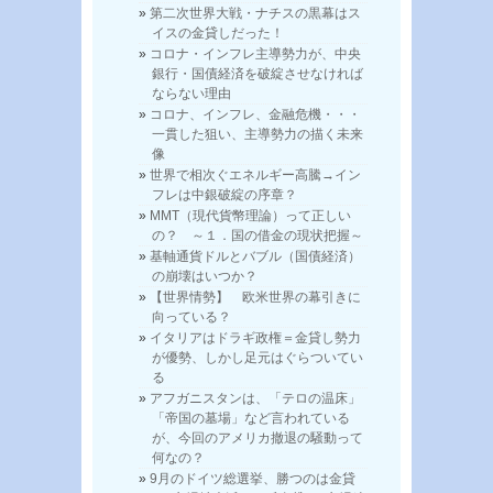
第二次世界大戦・ナチスの黒幕はス
イスの金貸しだった！
コロナ・インフレ主導勢力が、中央
銀行・国債経済を破綻させなければ
ならない理由
コロナ、インフレ、金融危機・・・
一貫した狙い、主導勢力の描く未来
像
世界で相次ぐエネルギー高騰→イン
フレは中銀破綻の序章？
MMT（現代貨幣理論）って正しい
の？ ～１．国の借金の現状把握～
基軸通貨ドルとバブル（国債経済）
の崩壊はいつか？
【世界情勢】 欧米世界の幕引きに
向っている？
イタリアはドラギ政権＝金貸し勢力
が優勢、しかし足元はぐらついてい
る
アフガニスタンは、「テロの温床」
「帝国の墓場」など言われている
が、今回のアメリカ撤退の騒動って
何なの？
9月のドイツ総選挙、勝つのは金貸