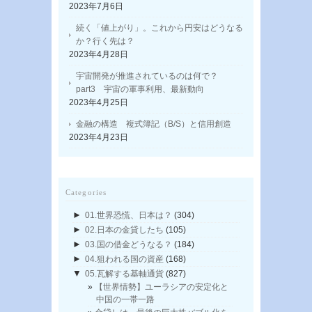
2023年7月6日
続く「値上がり」。これから円安はどうなる
か？行く先は？
2023年4月28日
宇宙開発が推進されているのは何で？
part3 宇宙の軍事利用、最新動向
2023年4月25日
金融の構造 複式簿記（B/S）と信用創造
2023年4月23日
Categories
►
01.世界恐慌、日本は？
(304)
►
02.日本の金貸したち
(105)
►
03.国の借金どうなる？
(184)
►
04.狙われる国の資産
(168)
▼
05.瓦解する基軸通貨
(827)
【世界情勢】ユーラシアの安定化と
中国の一帯一路