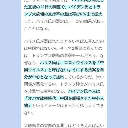
た直後の12日の調査で、バイデン氏とトラ
ンプ大統領の支持率の差は再び6％まで拡大
した。ハリス氏の選定は、一定の効果があっ
たことになる。
ハリス氏が選ばれたことをいちばん喜んだの
は中国ではないか。そして2番目に喜んだの
は、トランプ大統領の選挙チームだろう。な
ぜなら、
ハリス氏は、コロナウイルスを「中
国ウイルス」と呼ばないようにする法案を自
分が中心となって提出
しているからだ。米中
関係が悪化する中、トランプ陣営がハリス氏
を攻撃する材料になる。
バイデン氏本人は
「オバマ政権時代、中国を膨張させた中心人
物」
というイメージはまったく払しょくでき
ない。
大統領選の実際の見通しはどう考えればよい