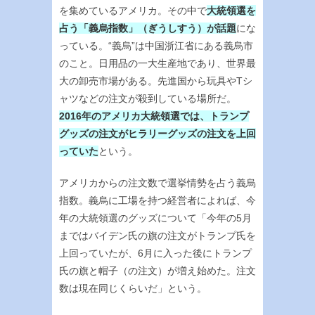
を集めているアメリカ。その中で
大統領選を
占う「義烏指数」（ぎうしすう）が話題
にな
っている。“義烏”は中国浙江省にある義烏市
のこと。日用品の一大生産地であり、世界最
大の卸売市場がある。先進国から玩具やTシ
ャツなどの注文が殺到している場所だ。
2016年のアメリカ大統領選では、トランプ
グッズの注文がヒラリーグッズの注文を上回
っていた
という。
アメリカからの注文数で選挙情勢を占う義烏
指数。義烏に工場を持つ経営者によれば、今
年の大統領選のグッズについて「今年の5月
まではバイデン氏の旗の注文がトランプ氏を
上回っていたが、6月に入った後にトランプ
氏の旗と帽子（の注文）が増え始めた。注文
数は現在同じくらいだ」という。