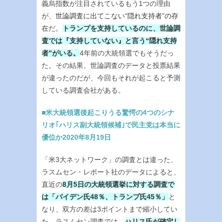
義烏指数が注目されているもう1つの理由
が、
世論調査に出てこない“隠れ支持者”の存
在
だ。
トランプを支持しているのに、世論調
査では『支持していない』と言う“隠れ支持
者”がいる。
4年前の大統領選でもそうだっ
た。その結果、世論調査のデータと投票結果
が違ったのだが、今回もそれが起こると予測
している調査会社がある。
■米大統領選後起こりうる驚愕の4つのシナ
リオ｢ハリス副大統領候補｣で民主党は本当に
優位か2020年8月19日
「米3大ネットワーク」の調査とは違った、
ラスムセン・レポート社のデータによると、
直近の
8月5日の大統領選挙に対する調査で
は「バイデン氏48％、トランプ氏45％」
と
なり、双方の差は3ポイントまで縮小してい
た。ラスムセン調査では、
ハリス氏が確定し