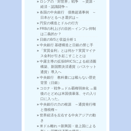
ロシアの「対世界」戦争 ～資源・
経済・認識闘争～
各国の中央銀行 債務超過事例 ～
日本がとるべき選択は～
円安の構造とドルの行方
FRBの利上げの目的～インフレ抑制
は二義的か？
日銀のB/Sと収益分析１
中央銀行 基礎構造と日銀の禁じ手
「実質金利」とは何か？実質マイナ
ス金利が引き起こすこととは
中露主導の拡張BRICSによる経済圏
構築、新国際決済通貨（バスケット
通貨）導入へ
中央銀行 教科書には載らない歴史
背景（日銀）
コロナ・戦争→ドル覇権弱体化 →最
後のとどめは米国債暴落、その入り
口に入った。
中央銀行の力の根源 ～通貨発行権
と徴税権～
世界経済を左右する中央アジアの動
き
米ドル離れ⇒新興国・途上国による