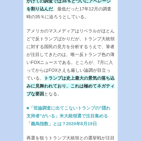
かけての調査では38％とついにアベレージ
を割り込んだ
。最低だった17年12月の調査
時の35％に迫ろうとしている。
アメリカのマスメディアはリベラルがほとん
どで反トランプばかりだが、トランプ大統領
に対する国民の見方を分析するうえで、筆者
が注目してきたのは、唯一反トランプ色の薄
いFOXニュースである。ところが、7月に入
ってからはFOXさえも厳しい論調が目立っ
ている。
トランプは史上最大の景気の落ち込
みに見舞われており、これは極めてネガティ
ブな要因
となる。
■「世論調査に出てこないトランプの“隠れ
支持者”がいる」米大統領選で注目集める
「義烏指数」とは？2020年8月19日
再選を狙うトランプ大統領との選挙戦が注目