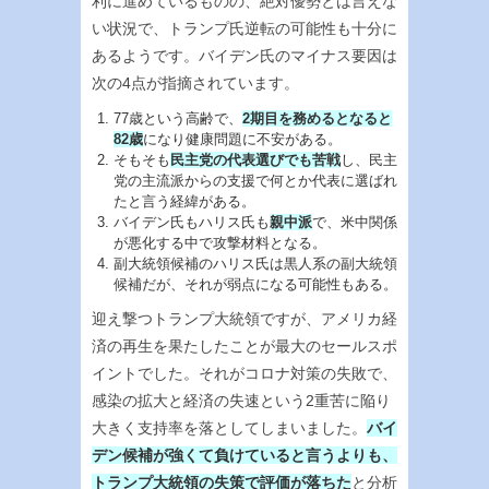
利に進めているものの、絶対優勢とは言えな
い状況で、トランプ氏逆転の可能性も十分に
あるようです。バイデン氏のマイナス要因は
次の4点が指摘されています。
77歳という高齢で、
2期目を務めるとなると
82歳
になり健康問題に不安がある。
そもそも
民主党の代表選びでも苦戦
し、民主
党の主流派からの支援で何とか代表に選ばれ
たと言う経緯がある。
バイデン氏もハリス氏も
親中派
で、米中関係
が悪化する中で攻撃材料となる。
副大統領候補のハリス氏は黒人系の副大統領
候補だが、それが弱点になる可能性もある。
迎え撃つトランプ大統領ですが、アメリカ経
済の再生を果たしたことが最大のセールスポ
イントでした。それがコロナ対策の失敗で、
感染の拡大と経済の失速という2重苦に陥り
大きく支持率を落としてしまいました。
バイ
デン候補が強くて負けていると言うよりも、
トランプ大統領の失策で評価が落ちた
と分析