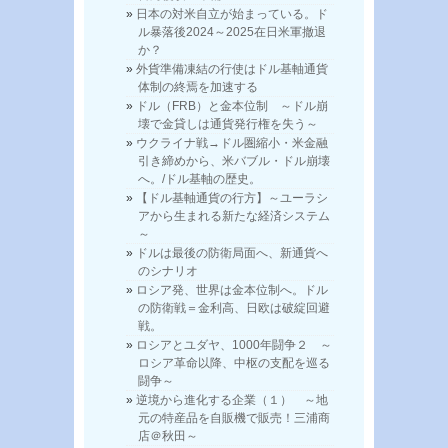
日本の対米自立が始まっている。ド
ル暴落後2024～2025在日米軍撤退
か？
外貨準備凍結の行使はドル基軸通貨
体制の終焉を加速する
ドル（FRB）と金本位制 ～ドル崩
壊で金貸しは通貨発行権を失う～
ウクライナ戦→ドル圏縮小・米金融
引き締めから、米バブル・ドル崩壊
へ。/ドル基軸の歴史。
【ドル基軸通貨の行方】～ユーラシ
アから生まれる新たな経済システム
～
ドルは最後の防衛局面へ、新通貨へ
のシナリオ
ロシア発、世界は金本位制へ。ドル
の防衛戦＝金利高、日欧は破綻回避
戦。
ロシアとユダヤ、1000年闘争２ ～
ロシア革命以降、中枢の支配を巡る
闘争～
逆境から進化する企業（１） ～地
元の特産品を自販機で販売！三浦商
店＠秋田～