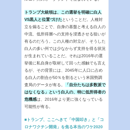
トランプ大統領は、この選挙を明確に白人
VS黒人と位置づけた
ということだ。人種対
立を煽ることで、自身の基盤と考える白人の
中流、低所得層への支持を浸透させる狙いが
有るのだろう。この人種の対立が、そうした
白人の多い州では少なからず支持を得る状況
が生まれていることだ。それは2016年の選
挙後に私自身が取材して回った感触でも言え
るが、その背景には、2045年に人口に占め
る白人の割合が50％を割るという米国勢調
査局のデータが有る。
「自分たちは多数派で
はなくなる」という白人の、特に低所得者の
危機感
は、2016年より更に強くなっている
可能性が有る。
■トランプ、ここへきて「中国叩き」と「コ
ロナワクチン開発」を焦る本当のワケ2020