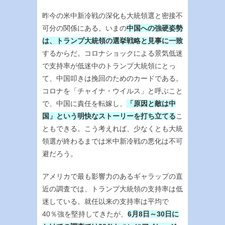
昨今の米中新冷戦の深化も大統領選と密接不
可分の関係にある。いまの
中国への強硬姿勢
は、トランプ大統領の選挙戦略と見事に一致
するからだ。コロナショックによる景気低迷
で支持率が低迷中のトランプ大統領にとっ
て、中国叩きは挽回のためのカードである。
コロナを「チャイナ・ウイルス」と呼ぶこと
で、中国に責任を転嫁し、
「原因と敵は中
国」という明快なストーリーを打ち立てる
こ
ともできる。こう考えれば、少なくとも大統
領選が終わるまでは米中新冷戦の悪化は不可
避だろう。
アメリカで最も影響力のあるギャラップの直
近の調査では、トランプ大統領の支持率は低
迷している。就任以来の支持率は平均で
40％強を堅持してきたが、
6月8日～30日に