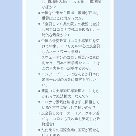
し=市場拡大派か、反金貸し=市場縮
小派か？
米国は中東から撤退。米国が衰退し
世界はどこに向かうのか。
「金貸しＶＳ奥の院」の状況（金貸
し勢力はコロナで挽回を図るも、一
時的な現象か？）
中国の外交政策（コロナ感染症を受
けて中東、アフリカを中心に反金貸
しのネットワーク形成）
スウェーデンのコロナ感染が収束に
向かう、日本の医学者やマスコミは
この事実をどう説明するのか。
ロシア・プーチンはなんとか日本に
米国一辺倒の政策に風穴を開けた
い。
新型コロナ感染症感染拡大、にもか
かわらず経済拡大、なんで？
コロナで景気は崩壊せずに回復して
いる? 本当に安心して良いのか？
反金貸しのオーストリア、クルツ首
相は、コロナも跳ね返し安定した政
権運営)
ただ乗りの国際企業に国家が税金を
払えと迫る