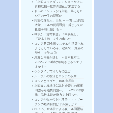
「上海ロックダウン」をきっかけに
食糧危機⇒世界の混乱が加速する
ドルのインフレが深刻化 早くもロ
シアの一手の影響か
円安の真犯人、日銀 ～ 一貫した円安
政策、ドルの従属通貨・盾としての
役割を演じ続ける ～
戦争が「貨幣制度」「中央銀行」
「資本主義」を生み出した
ロシア発 新金融システムが構築され
ようとしている今、改めて「お金の
歴史」を学ぶ ①
急激な円安が進む ～日本政府は
2022～2023財政破綻させるシナリ
オか？～
ウクライナ市民たちの証言
ルーブルの復活とロシアの反撃
ロシアとユダヤ、1000年闘争
上海協力機構(SCO):対金貸しの軍事
同盟から通貨同盟へ。 ～2000年以
降、民族本能が資力を上回った。～
ロシアが金本位制へ移行・・・プー
チンの最終目的はドル潰しか？
BRICS、金本位による反ドル同盟結