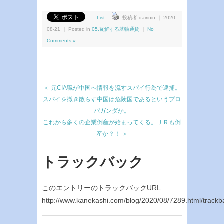
有
List
投稿者 dairinin ｜ 2020-
08-21 ｜ Posted in
05.瓦解する基軸通貨
｜
No
Comments »
＜ 元CIA職が中国へ情報を流すスパイ行為で逮捕。
スパイを撒き散らす中国は危険国であるというプロ
パガンダか。
これから多くの企業倒産が始まってくる。ＪＲも倒
産か？！ ＞
トラックバック
このエントリーのトラックバックURL:
http://www.kanekashi.com/blog/2020/08/7289.html/trackb