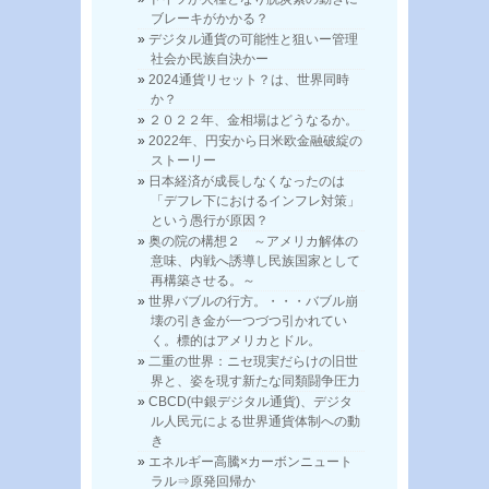
ブレーキがかかる？
デジタル通貨の可能性と狙いー管理
社会か民族自決かー
2024通貨リセット？は、世界同時
か？
２０２２年、金相場はどうなるか。
2022年、円安から日米欧金融破綻の
ストーリー
日本経済が成長しなくなったのは
「デフレ下におけるインフレ対策」
という愚行が原因？
奥の院の構想２ ～アメリカ解体の
意味、内戦へ誘導し民族国家として
再構築させる。～
世界バブルの行方。・・・バブル崩
壊の引き金が一つづつ引かれてい
く。標的はアメリカとドル。
二重の世界：ニセ現実だらけの旧世
界と、姿を現す新たな同類闘争圧力
CBCD(中銀デジタル通貨)、デジタ
ル人民元による世界通貨体制への動
き
エネルギー高騰×カーボンニュート
ラル⇒原発回帰か