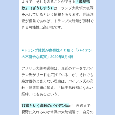
ようで、それを図ることができる
「義烏指
数」（ぎうしすう）
はトランプ大統領の復調
を示しているという情報もあります。世論調
査が僅差であれば、トランプ大統領が勝利で
きる可能性は高い様です。
■トランプ陣営が虎視眈々と狙う「バイデン
の不都合な真実」2020年8月4日
アメリカ大統領選挙は、直近のデータでバイ
デン氏がリードを広げている。が、それでも
絶対優勢と言えない理由は、バイデン氏の高
齢・健康問題に加え、「民主党候補になれた
経緯」にもあるという。
77歳という高齢のバイデン氏
が、再選まで
視野に入れるのが常識の大統領選で、自分の