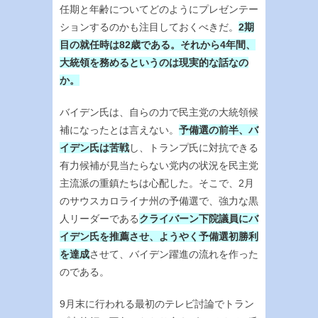
任期と年齢についてどのようにプレゼンテー
ションするのかも注目しておくべきだ。
2期
目の就任時は82歳である。それから4年間、
大統領を務めるというのは現実的な話なの
か。
バイデン氏は、自らの力で民主党の大統領候
補になったとは言えない。
予備選の前半、バ
イデン氏は苦戦
し、トランプ氏に対抗できる
有力候補が見当たらない党内の状況を民主党
主流派の重鎮たちは心配した。そこで、2月
のサウスカロライナ州の予備選で、強力な黒
人リーダーである
クライバーン下院議員にバ
イデン氏を推薦させ、ようやく予備選初勝利
を達成
させて、バイデン躍進の流れを作った
のである。
9月末に行われる最初のテレビ討論でトラン