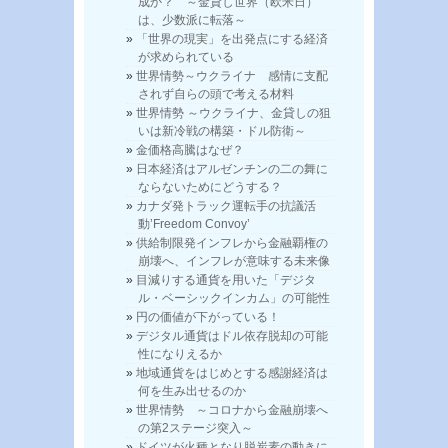
成か？ ～金貸し世界（欧米日）
は、少数派に転落～
「世界の現実」を出発点にする経済
が求められている
世界情勢～ウクライナ 感情に支配
されず自らの頭で考える材料
世界情勢 ～ウクライナ、金貸しの狙
いは新冷戦の構築・ドル防衛～
金価格高騰はなぜ？
日本経済はアルゼンチンの二の舞に
ならないためにどうする？
カナダ発トラック運転手の抗議活
動’Freedom Convoy’
供給制限発インフレから金融覇権の
崩壊へ、インフレが意味する未来像
目減りする通貨を用いた「デジタ
ル・ベーシックインカム」の可能性
円の価値が下がっている！
デジタル通貨はドル依存脱却の可能
性になりえるか
地域通貨をはじめとする感謝経済は
何を生み出せるのか
世界情勢 ～コロナから金融崩壊へ
の第2ステージ突入～
ドイツが火種となり脱炭素の動きに