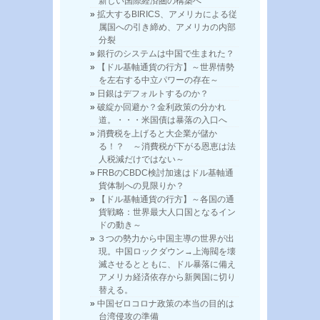
新しい国際経済圏の構築へ
拡大するBIRICS、アメリカによる従
属国への引き締め、アメリカの内部
分裂
銀行のシステムは中国で生まれた？
【ドル基軸通貨の行方】～世界情勢
を左右する中立パワーの存在～
日銀はデフォルトするのか？
破綻か回避か？金利政策の分かれ
道。・・・米国債は暴落の入口へ
消費税を上げると大企業が儲か
る！？ ～消費税が下がる恩恵は法
人税減だけではない～
FRBのCBDC検討加速はドル基軸通
貨体制への見限りか？
【ドル基軸通貨の行方】～各国の通
貨戦略：世界最大人口国となるイン
ドの動き～
３つの勢力から中国主導の世界が出
現。中国ロックダウン→上海閥を壊
滅させるとともに、ドル暴落に備え
アメリカ経済依存から新興国に切り
替える。
中国ゼロコロナ政策の本当の目的は
台湾侵攻の準備