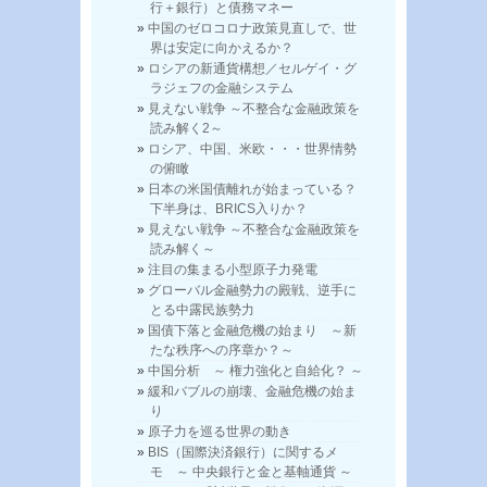
行＋銀行）と債務マネー
中国のゼロコロナ政策見直しで、世
界は安定に向かえるか？
ロシアの新通貨構想／セルゲイ・グ
ラジェフの金融システム
見えない戦争 ～不整合な金融政策を
読み解く2～
ロシア、中国、米欧・・・世界情勢
の俯瞰
日本の米国債離れが始まっている？
下半身は、BRICS入りか？
見えない戦争 ～不整合な金融政策を
読み解く～
注目の集まる小型原子力発電
グローバル金融勢力の殿戦、逆手に
とる中露民族勢力
国債下落と金融危機の始まり ～新
たな秩序への序章か？～
中国分析 ～ 権力強化と自給化？ ～
緩和バブルの崩壊、金融危機の始ま
り
原子力を巡る世界の動き
BIS（国際決済銀行）に関するメ
モ ～ 中央銀行と金と基軸通貨 ～