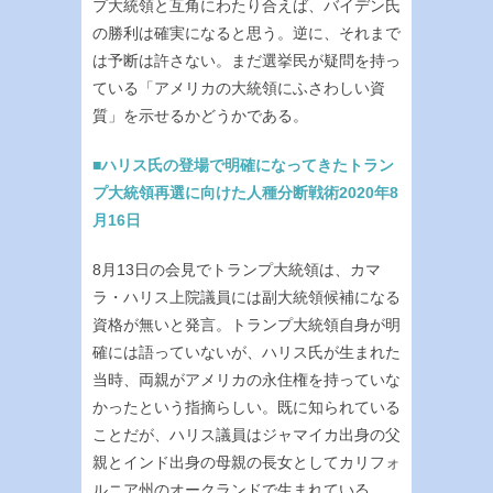
プ大統領と互角にわたり合えば、バイデン氏
の勝利は確実になると思う。逆に、それまで
は予断は許さない。まだ選挙民が疑問を持っ
ている「アメリカの大統領にふさわしい資
質」を示せるかどうかである。
■ハリス氏の登場で明確になってきたトラン
プ大統領再選に向けた人種分断戦術2020年8
月16日
8月13日の会見でトランプ大統領は、カマ
ラ・ハリス上院議員には副大統領候補になる
資格が無いと発言。トランプ大統領自身が明
確には語っていないが、ハリス氏が生まれた
当時、両親がアメリカの永住権を持っていな
かったという指摘らしい。既に知られている
ことだが、ハリス議員はジャマイカ出身の父
親とインド出身の母親の長女としてカリフォ
ルニア州のオークランドで生まれている。