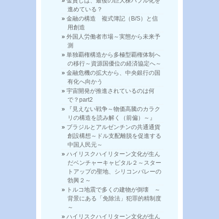
金貸しは、最後の巨大株バブル化を
進めている？
金融の構造 複式簿記（B/S）と信
用創造
外国人労働者市場～実態から未来予
測
単独覇権構造から多極型覇権体制へ
の移行～資源国優位の経済協定へ～
金融危機の拡大から、中央銀行の国
有化へ向かう
宇宙開発が推進されているのは何
で？part2
『見えない戦争～物価高騰のカラク
リの構造を読み解く（前偏）～』
ブラジルとアルゼンチンの共通通貨
創設構想～ドル支配離脱を促進する
中国人民元～
ハイリスクハイリターン文化が生ん
だベンチャーキャピタル２～スター
トアップの聖地、シリコンバレーの
勃興２～
トルコ地震で多くの建物が倒壊 ～
背景にある「免除法」犯罪的精制度
～
ハイリスクハイリターン文化が生ん