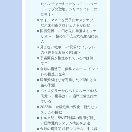
だベンチャーキャピタル２～スター
トアップの聖地、シリコンバレーの
勃興１～
オイルマネーを元手にサステナブル
な未来都市プロジェクトが始動
国債危機 ～円が先に暴落するシナ
リオ ～ 極めて不安定な転換期に突
入
見えない戦争 ～“異常な”インフレ
の構造を読み解く(後編)～
宇宙開発が推進されているのは何
で？
金融の構造② 債務マネー → インフ
レの構造と金利
建築資材はなぜ高騰した？理由と今
後の予測
ペトロダラーからペトロルーブル/人
民元へ、世界はドル崩壊に備え始め
ている
2023年 金融危機の深化・新たなシ
ステムの挑戦
ドル支配・SWIFT制裁の濫用が新し
い国際通貨システム構築を加速
金融の構造① 銀行システム（中央銀