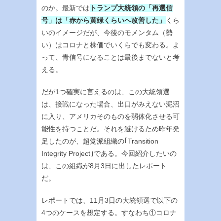
のか。最新では
トランプ大統領の「再選信
号」は「赤から黄緑くらいへ改善した」
くら
いのイメージだが、今後のモメンタム（勢
い）はコロナと株価でいくらでも変わる。よ
って、青信号になることは最後までないと考
える。
だが1つ確実に言えるのは、この大統領選
は、接戦になった場合、出口がみえない泥沼
に入り、アメリカそのものを弱体化させる可
能性を持つことだ。それを避けるため昨年発
足したのが、超党派組織の｢Transition
Integrity Project｣である。今回紹介したいの
は、この組織が8月3日に出したレポート
だ。
レポートでは、11月3日の大統領選で以下の
4つのケースを想定する。すなわち①コロナ