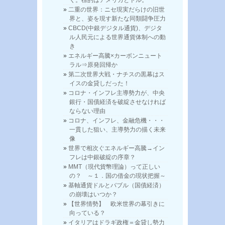
く。標的はアメリカとドル。
二重の世界：ニセ現実だらけの旧世
界と、姿を現す新たな同類闘争圧力
CBCD(中銀デジタル通貨)、デジタ
ル人民元による世界通貨体制への動
き
エネルギー高騰×カーボンニュート
ラル⇒原発回帰か
第二次世界大戦・ナチスの黒幕はス
イスの金貸しだった！
コロナ・インフレ主導勢力が、中央
銀行・国債経済を破綻させなければ
ならない理由
コロナ、インフレ、金融危機・・・
一貫した狙い、主導勢力の描く未来
像
世界で相次ぐエネルギー高騰→イン
フレは中銀破綻の序章？
MMT（現代貨幣理論）って正しい
の？ ～１．国の借金の現状把握～
基軸通貨ドルとバブル（国債経済）
の崩壊はいつか？
【世界情勢】 欧米世界の幕引きに
向っている？
イタリアはドラギ政権＝金貸し勢力