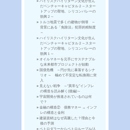
ハイリスクハイリターン文化が生ん
だベンチャーキャピタル２～スター
トアップの聖地、シリコンバレーの
勃興２～
トルコ地震で多くの建物が倒壊 ～
背景にある「免除法」犯罪的精制度
～
ハイリスクハイリターン文化が生ん
だベンチャーキャピタル２～スター
トアップの聖地、シリコンバレーの
勃興１～
オイルマネーを元手にサステナブル
な未来都市プロジェクトが始動
国債危機 ～円が先に暴落するシナ
リオ ～ 極めて不安定な転換期に突
入
見えない戦争 ～“異常な”インフレ
の構造を読み解く(後編)～
宇宙開発が推進されているのは何
で？
金融の構造② 債務マネー → インフ
レの構造と金利
建築資材はなぜ高騰した？理由と今
後の予測
ペトロダラーからペトロルーブル/人