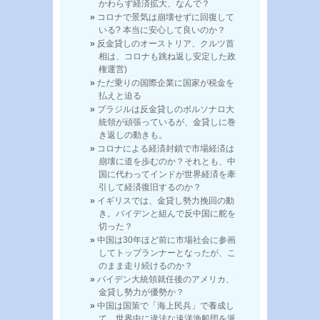
かわらず経済拡大、なんで？
コロナで景気は崩壊せずに回復して
いる? 本当に安心して良いのか？
反金貸しのオーストリア、クルツ首
相は、コロナも跳ね返し安定した政
権運営)
ただ乗りの国際企業に国家が税金を
払えと迫る
ブラジルは反金貸しのボルソナロ大
統領が頑張っているが、金貸しに巻
き返しの動きも。
コロナによる経済封鎖で市場経済は
崩壊に道を歩むのか？それとも、中
国に代わってインドが世界経済を牽
引して経済復旧するのか？
イギリスでは、金貸し勢力挽回の動
き。バイデンと組んで反中国に舵を
切った？
中国は30年ほど前に市場社会に参画
してトップランナーとなったが、こ
のまま走り続けるのか？
バイデン大統領就任後のアメリカ、
金貸し勢力が優勢か？
中国は国策で「海上民兵」で養成し
て、世界中に違法な遠洋漁船団を派