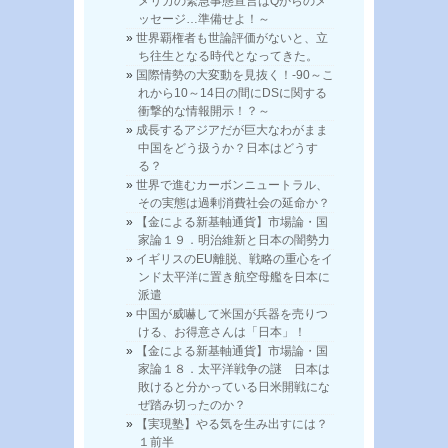
メリカの緊急事態宣言はQからのメ
ッセージ…準備せよ！～
世界覇権者も世論評価がないと、立
ち往生となる時代となってきた。
国際情勢の大変動を見抜く！-90～こ
れから10～14日の間にDSに関する
衝撃的な情報開示！？～
成長するアジアだが巨大なわがまま
中国をどう扱うか？日本はどうす
る？
世界で進むカーボンニュートラル、
その実態は過剰消費社会の延命か？
【金による新基軸通貨】市場論・国
家論１９．明治維新と日本の闇勢力
イギリスのEU離脱、戦略の重心をイ
ンド太平洋に置き航空母艦を日本に
派遣
中国が威嚇して米国が兵器を売りつ
ける、お得意さんは「日本」！
【金による新基軸通貨】市場論・国
家論１８．太平洋戦争の謎 日本は
敗けると分かっている日米開戦にな
ぜ踏み切ったのか？
【実現塾】やる気を生み出すには？
１前半