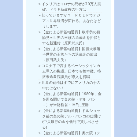
イタリアはコロナの死者が10万人突
破、ドラギ新政権の行方は
知っていますか？ ＲＣＥＰでアジ
ア～世界経済が変わる。あなたはど
うします。
【金による新基軸通貨】欧米勢の目
論見＝世界の王族の退蔵金を担保と
する新通貨（原田武夫氏）
【金による新基軸通貨】国債大暴落
⇒世界の王族たちの退蔵金の放出
（原田武夫氏）
コロナ下で高まるベーシックインカ
ム導入の機運。日本でも橋本徹、柿
沢未途衆院議員が導入を提唱
世界の覇権はすでにアメリカの手の
中にはない！
【金による新基軸通貨】1980年、金
を巡る闘いで奥の院（デル=バン
コ）が米財務省・IMFに圧勝
【金による新基軸通貨】ドルショッ
ク後の奥の院デル・バンコの仕掛け
(中央銀行の金を低利で貸し出させ
る)
【金による新基軸通貨】奥の院（デ