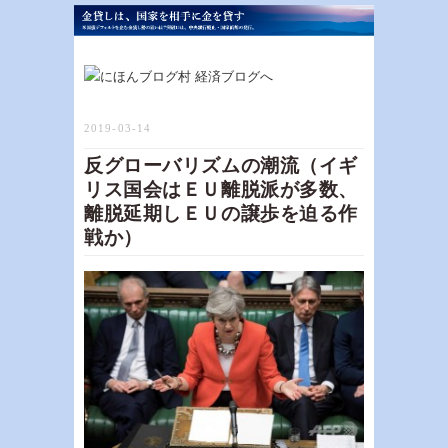
2019-03-14
反グローバリズムの潮流（イギ
リス国会はＥＵ離脱派が多数、
離脱延期しＥＵの譲歩を迫る作
戦か）