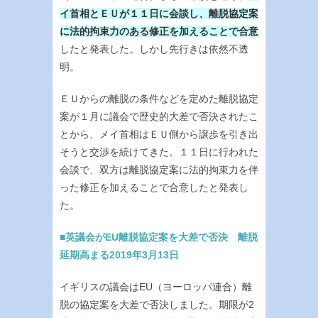
イ首相とＥＵが１１日に会談し、離脱協定案
に法的拘束力のある修正を加えることで合意
したと発表した。しかし先行きは依然不透
明。
ＥＵからの離脱の条件などを定めた離脱協定
案が１月に議会で歴史的大差で否決されたこ
とから、メイ首相はＥＵ側から譲歩を引き出
そうと交渉を続けてきた。１１日に行われた
会談で、双方は離脱協定案に法的拘束力を伴
った修正を加えることで合意したと発表し
た。
■英議会がEU離脱協定案を大差で否決 離脱
延期高まる2019年3月13日
イギリスの議会はEU（ヨーロッパ連合）離
脱の協定案を大差で否決しました。期限が2