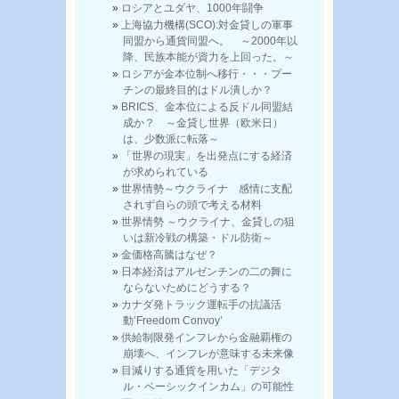
ロシアとユダヤ、1000年闘争
上海協力機構(SCO):対金貸しの軍事
同盟から通貨同盟へ。 ～2000年以
降、民族本能が資力を上回った。～
ロシアが金本位制へ移行・・・プー
チンの最終目的はドル潰しか？
BRICS、金本位による反ドル同盟結
成か？ ～金貸し世界（欧米日）
は、少数派に転落～
「世界の現実」を出発点にする経済
が求められている
世界情勢～ウクライナ 感情に支配
されず自らの頭で考える材料
世界情勢 ～ウクライナ、金貸しの狙
いは新冷戦の構築・ドル防衛～
金価格高騰はなぜ？
日本経済はアルゼンチンの二の舞に
ならないためにどうする？
カナダ発トラック運転手の抗議活
動’Freedom Convoy’
供給制限発インフレから金融覇権の
崩壊へ、インフレが意味する未来像
目減りする通貨を用いた「デジタ
ル・ベーシックインカム」の可能性