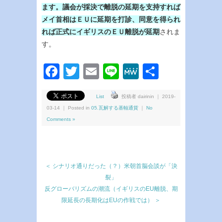
ます。議会が採決で離脱の延期を支持すれば
メイ首相はＥＵに延期を打診、同意を得られ
れば正式にイギリスのＥＵ離脱が延期
されま
す。
Facebook
Twitter
Email
Line
MeWe
共
有
List
投稿者 dairinin ｜ 2019-
03-14 ｜ Posted in
05.瓦解する基軸通貨
｜
No
Comments »
＜ シナリオ通りだった（？）米朝首脳会談が「決
裂」
反グローバリズムの潮流（イギリスのEU離脱、期
限延長の長期化はEUの作戦では） ＞