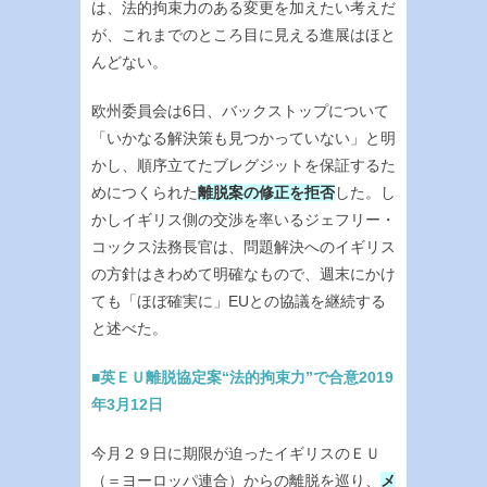
は、法的拘束力のある変更を加えたい考えだ
が、これまでのところ目に見える進展はほと
んどない。
欧州委員会は6日、バックストップについて
「いかなる解決策も見つかっていない」と明
かし、順序立てたブレグジットを保証するた
めにつくられた
離脱案の修正を拒否
した。し
かしイギリス側の交渉を率いるジェフリー・
コックス法務長官は、問題解決へのイギリス
の方針はきわめて明確なもので、週末にかけ
ても「ほぼ確実に」EUとの協議を継続する
と述べた。
■英ＥＵ離脱協定案“法的拘束力”で合意2019
年3月12日
今月２９日に期限が迫ったイギリスのＥＵ
（＝ヨーロッパ連合）からの離脱を巡り、
メ