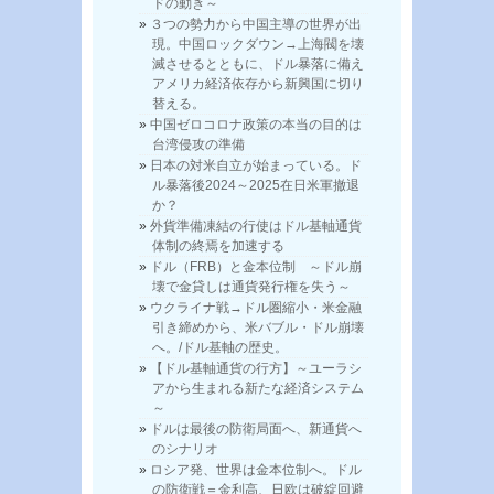
ドの動き～
３つの勢力から中国主導の世界が出
現。中国ロックダウン→上海閥を壊
滅させるとともに、ドル暴落に備え
アメリカ経済依存から新興国に切り
替える。
中国ゼロコロナ政策の本当の目的は
台湾侵攻の準備
日本の対米自立が始まっている。ド
ル暴落後2024～2025在日米軍撤退
か？
外貨準備凍結の行使はドル基軸通貨
体制の終焉を加速する
ドル（FRB）と金本位制 ～ドル崩
壊で金貸しは通貨発行権を失う～
ウクライナ戦→ドル圏縮小・米金融
引き締めから、米バブル・ドル崩壊
へ。/ドル基軸の歴史。
【ドル基軸通貨の行方】～ユーラシ
アから生まれる新たな経済システム
～
ドルは最後の防衛局面へ、新通貨へ
のシナリオ
ロシア発、世界は金本位制へ。ドル
の防衛戦＝金利高、日欧は破綻回避