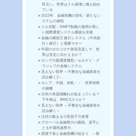
民元へ、世界はドル崩壊に備え始め
ている
2023年 金融危機の深化・新たなシ
ステムの挑戦
ドル支配・SWIFT制裁の濫用が新し
い国際通貨システム構築を加速
金融の構造① 銀行システム（中央銀
行＋銀行）と債務マネー
中国のゼロコロナ政策見直しで、世
界は安定に向かえるか？
ロシアの新通貨構想／セルゲイ・グ
ラジェフの金融システム
見えない戦争 ～不整合な金融政策を
読み解く2～
ロシア、中国、米欧・・・世界情勢
の俯瞰
日本の米国債離れが始まっている？
下半身は、BRICS入りか？
見えない戦争 ～不整合な金融政策を
読み解く～
注目の集まる小型原子力発電
グローバル金融勢力の殿戦、逆手に
とる中露民族勢力
国債下落と金融危機の始まり ～新