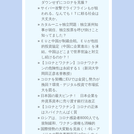
ダウンせずにコロナを克服？
サイバー攻撃でライフラインもが狙
われる。なんでもＩＴに頼る社会は
大丈夫か。
カタルーニャ独立問題：独立派州知
事が就任、独立投票を呼び掛けこと
知ってました？
ＥＵと中国が制裁合戦。ＥＵが包括
的投資協定（中国に企業進出）を凍
結。中国はどこまで世界世論と対立
し続けるのか？！
【コロナとワクチン】コロナワクチ
ンの危険性は永続する１（新潟大学
岡田正彦名誉教授）
コロナを契機にEUでは金貸し勢力が
挽回？環境・デジタル投資で市場拡
大を図る。
日本国の最大ピンチ！ 日本企業を
外資系資本に売り渡す銀行法改正
【コロナとワクチン】コロナの正体
はスパイクたんぱく質
ロシアは、コロナ感染者8000人でも
規制緩和、ワクチン接種も消極的
国際情勢の大変動を見抜く！-91～ア