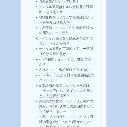
円の価値が下がっている！
デジタル通貨はドル依存脱却の可能
性になりえるか
地域通貨をはじめとする感謝経済は
何を生み出せるのか
世界情勢 ～コロナから金融崩壊へ
の第2ステージ突入～
ドイツが火種となり脱炭素の動きに
ブレーキがかかる？
デジタル通貨の可能性と狙いー管理
社会か民族自決かー
2024通貨リセット？は、世界同時
か？
２０２２年、金相場はどうなるか。
2022年、円安から日米欧金融破綻の
ストーリー
日本経済が成長しなくなったのは
「デフレ下におけるインフレ対策」
という愚行が原因？
奥の院の構想２ ～アメリカ解体の
意味、内戦へ誘導し民族国家として
再構築させる。～
世界バブルの行方。・・・バブル崩
壊の引き金が一つづつ引かれてい