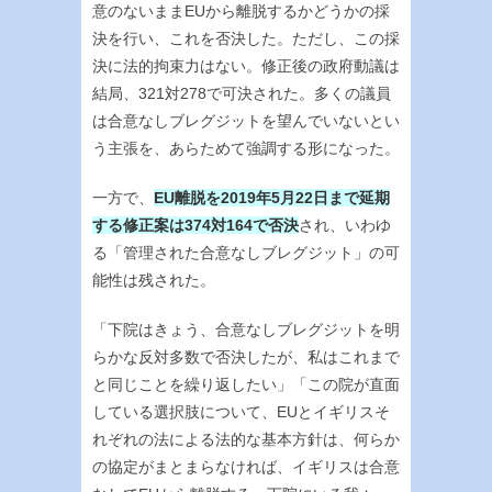
意のないままEUから離脱するかどうかの採
決を行い、これを否決した。ただし、この採
決に法的拘束力はない。修正後の政府動議は
結局、321対278で可決された。多くの議員
は合意なしブレグジットを望んでいないとい
う主張を、あらためて強調する形になった。
一方で、
EU離脱を2019年5月22日まで延期
する修正案は374対164で否決
され、いわゆ
る「管理された合意なしブレグジット」の可
能性は残された。
「下院はきょう、合意なしブレグジットを明
らかな反対多数で否決したが、私はこれまで
と同じことを繰り返したい」「この院が直面
している選択肢について、EUとイギリスそ
れぞれの法による法的な基本方針は、何らか
の協定がまとまらなければ、イギリスは合意