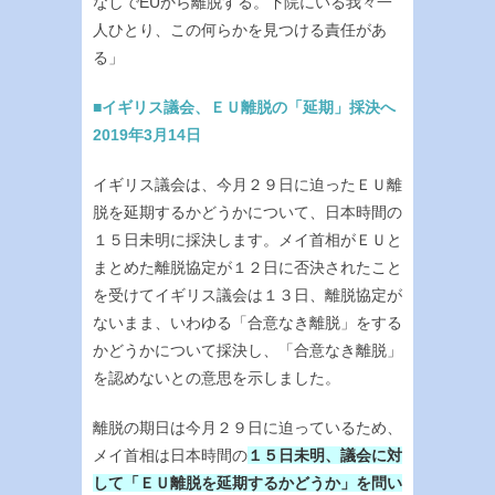
なしでEUから離脱する。下院にいる我々一
人ひとり、この何らかを見つける責任があ
る」
■イギリス議会、ＥＵ離脱の「延期」採決へ
2019年3月14日
イギリス議会は、今月２９日に迫ったＥＵ離
脱を延期するかどうかについて、日本時間の
１５日未明に採決します。メイ首相がＥＵと
まとめた離脱協定が１２日に否決されたこと
を受けてイギリス議会は１３日、離脱協定が
ないまま、いわゆる「合意なき離脱」をする
かどうかについて採決し、「合意なき離脱」
を認めないとの意思を示しました。
離脱の期日は今月２９日に迫っているため、
メイ首相は日本時間の
１５日未明、議会に対
して「ＥＵ離脱を延期するかどうか」を問い