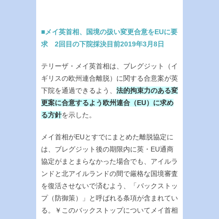
■メイ英首相、国境の扱い変更合意をEUに要
求 2回目の下院採決目前2019年3月8日
テリーザ・メイ英首相は、ブレグジット（イ
ギリスの欧州連合離脱）に関する合意案が英
下院を通過できるよう、
法的拘束力のある変
更案に合意するよう欧州連合（EU）に求め
る方針
を示した。
メイ首相がEUとすでにまとめた離脱協定に
は、ブレグジット後の期限内に英・EU通商
協定がまとまらなかった場合でも、アイルラ
ンドと北アイルランドの間で厳格な国境審査
を復活させないで済むよう、「バックストッ
プ（防御策）」と呼ばれる条項が含まれてい
る。￥このバックストップについてメイ首相