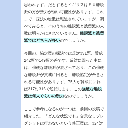
思われます。だとするとイギリスはＥＵ離脱
派の方が勢力が強い可能性があります。これ
まで、採決の総数は報道されていますが、調
べてみると、そのうちの離脱派と残留派の人
数は明らかにされていません。
離脱派と残留
派ではどちらが多い
のでしょうか。
今回の、協定案の採決では反対391票、賛成
242票で149票の差です。反対に回った中に
は、強硬な離脱派が混ざっており、この強硬
な離脱派が賛成に回ると、離脱協定が合意さ
れる可能性があります。75人が賛成に回れ
ば317対316で逆転します。この
強硬な離脱
派は何人ぐらいの勢力
なのでしょうか。
ここで参考になるのが一つは、前回の投稿で
紹介した、「どんな状況でも」合意なしブレ
グジットは行わないという修正案は、324対