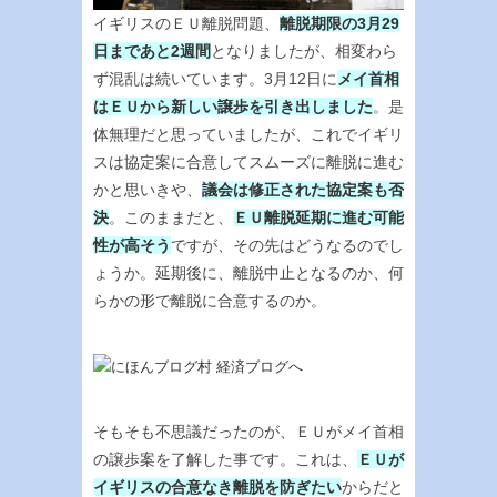
イギリスのＥＵ離脱問題、
離脱期限の3月29
日まであと2週間
となりましたが、相変わら
ず混乱は続いています。3月12日に
メイ首相
はＥＵから新しい譲歩を引き出しました
。是
体無理だと思っていましたが、これでイギリ
スは協定案に合意してスムーズに離脱に進む
かと思いきや、
議会は修正された協定案も否
決
。このままだと、
ＥＵ離脱延期に進む可能
性が高そう
ですが、その先はどうなるのでし
ょうか。延期後に、離脱中止となるのか、何
らかの形で離脱に合意するのか。
そもそも不思議だったのが、ＥＵがメイ首相
の譲歩案を了解した事です。これは、
ＥＵが
イギリスの合意なき離脱を防ぎたい
からだと