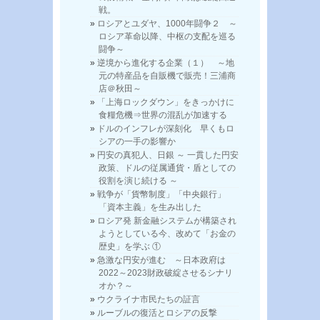
戦。
ロシアとユダヤ、1000年闘争２ ～
ロシア革命以降、中枢の支配を巡る
闘争～
逆境から進化する企業（１） ～地
元の特産品を自販機で販売！三浦商
店＠秋田～
「上海ロックダウン」をきっかけに
食糧危機⇒世界の混乱が加速する
ドルのインフレが深刻化 早くもロ
シアの一手の影響か
円安の真犯人、日銀 ～ 一貫した円安
政策、ドルの従属通貨・盾としての
役割を演じ続ける ～
戦争が「貨幣制度」「中央銀行」
「資本主義」を生み出した
ロシア発 新金融システムが構築され
ようとしている今、改めて「お金の
歴史」を学ぶ ①
急激な円安が進む ～日本政府は
2022～2023財政破綻させるシナリ
オか？～
ウクライナ市民たちの証言
ルーブルの復活とロシアの反撃