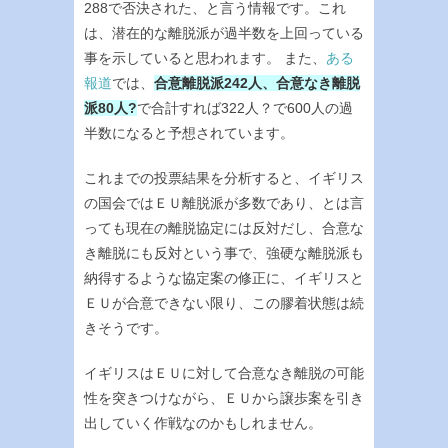
288で否決された、と言う情報です。これ
は、潜在的な離脱派が過半数を上回っている
事を示していると思われます。 また、
ある
報道
では、
合意離脱派242人、合意なき離脱
派80人?
で合計すれば322人？で600人の過
半数になると予想されています。
これまでの投票結果を分析すると、イギリス
の国会ではＥＵ離脱派が多数であり、とは言
っても現在の離脱協定には反対だし、合意な
き離脱にも反対という事で、強硬な離脱派も
納得するような協定案の修正に、イギリスと
ＥＵが合意できない限り、この膠着状態は続
きそうです。
イギリスはＥＵに対して合意なき離脱の可能
性を突きつけながら、ＥＵから譲歩案を引き
出していく作戦なのかもしれません。