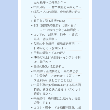
たな秩序への序章か？～
中国分析 ～ 権力強化と自給化？ ～
緩和バブルの崩壊、金融危機の始ま
り
原子力を巡る世界の動き
BIS（国際決済銀行）に関するメ
モ ～ 中央銀行と金と基軸通貨 ～
ロシアの「対世界」戦争 ～資源・
経済・認識闘争～
各国の中央銀行 債務超過事例 ～
日本がとるべき選択は～
円安の構造とドルの行方
FRBの利上げの目的～インフレ抑制
は二義的か？
日銀のB/Sと収益分析１
中央銀行 基礎構造と日銀の禁じ手
「実質金利」とは何か？実質マイナ
ス金利が引き起こすこととは
中露主導の拡張BRICSによる経済圏
構築、新国際決済通貨（バスケット
通貨）導入へ
中央銀行 教科書には載らない歴史
背景（日銀）
コロナ・戦争→ドル覇権弱体化 →最