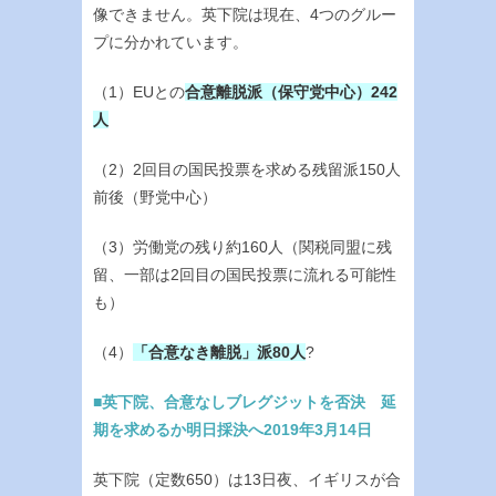
像できません。英下院は現在、4つのグルー
プに分かれています。
（1）EUとの
合意離脱派（保守党中心）242
人
（2）2回目の国民投票を求める残留派150人
前後（野党中心）
（3）労働党の残り約160人（関税同盟に残
留、一部は2回目の国民投票に流れる可能性
も）
（4）
「合意なき離脱」派80人
?
■英下院、合意なしブレグジットを否決 延
期を求めるか明日採決へ2019年3月14日
英下院（定数650）は13日夜、イギリスが合