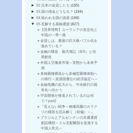
►
02.日本の金貸したち
(105)
►
03.国の借金どうなる？
(184)
►
04.狙われる国の資産
(168)
▼
05.瓦解する基軸通貨
(827)
【世界情勢】ユーラシアの安定化と
中国の一帯一路
金貸しは、最後の巨大株バブル化を
進めている？
金融の構造 複式簿記（B/S）と信
用創造
外国人労働者市場～実態から未来予
測
単独覇権構造から多極型覇権体制へ
の移行～資源国優位の経済協定へ～
金融危機の拡大から、中央銀行の国
有化へ向かう
宇宙開発が推進されているのは何
で？part2
『見えない戦争～物価高騰のカラク
リの構造を読み解く（前偏）～』
ブラジルとアルゼンチンの共通通貨
創設構想～ドル支配離脱を促進する
中国人民元～