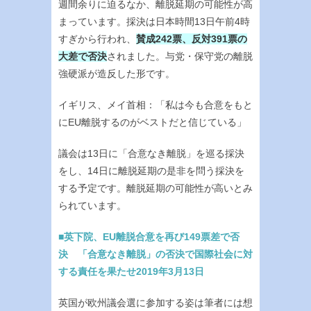
週間余りに迫るなか、離脱延期の可能性が高
まっています。採決は日本時間13日午前4時
すぎから行われ、
賛成242票、反対391票の
大差で否決
されました。与党・保守党の離脱
強硬派が造反した形です。
イギリス、メイ首相：「私は今も合意をもと
にEU離脱するのがベストだと信じている」
議会は13日に「合意なき離脱」を巡る採決
をし、14日に離脱延期の是非を問う採決を
する予定です。離脱延期の可能性が高いとみ
られています。
■英下院、EU離脱合意を再び149票差で否
決 「合意なき離脱」の否決で国際社会に対
する責任を果たせ2019年3月13日
英国が欧州議会選に参加する姿は筆者には想