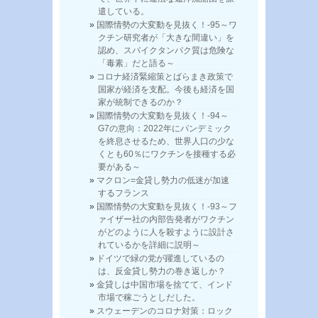
遣している。
国際情勢の大変動を見抜く！-95～ワ
クチン研究者が「大きな間違い」を
認め、スパイクタンパク質は危険な
「毒素」だと語る～
コロナ経済緊縮策とばらまき政策で
国家が経済を支配。今後も経済を国
家が統制できるのか？
国際情勢の大変動を見抜く！-94～
G7の意向：2022年にパンデミック
を終息させるため、世界人口の少な
くとも60％にワクチンを接種する必
要がある～
マクロン=金貸し勢力の低迷が加速
するフランス
国際情勢の大変動を見抜く！-93～フ
ァイザー社の内部告発者がワクチン
がどのように人を殺すように設計さ
れているかを詳細に説明～
ドイツで緑の党が躍進しているの
は、反金貸し勢力の巻き返しか？
金貸しは中国市場を捨てて、インド
市場で稼ごうとしだした。
スウェーデンのコロナ対策：ロック