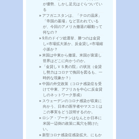
が優勢、しかし足元はぐらついてい
る
アフガニスタンは、「テロの温床」
「帝国の墓場」など言われている
が、今回のアメリカ撤退の騒動って
何なの？
9月のドイツ総選挙、勝つのは金貸
し=市場拡大派か、反金貸し=市場縮
小派か？
米国は中東から撤退。米国が衰退し
世界はどこに向かうのか。
「金貸しＶＳ奥の院」の状況（金貸
し勢力はコロナで挽回を図るも、一
時的な現象か？）
中国の外交政策（コロナ感染症を受
けて中東、アフリカを中心に反金貸
しのネットワーク形成）
スウェーデンのコロナ感染が収束に
向かう、日本の医学者やマスコミは
この事実をどう説明するのか。
ロシア・プーチンはなんとか日本に
米国一辺倒の政策に風穴を開けた
い。
新型コロナ感染症感染拡大、にもか