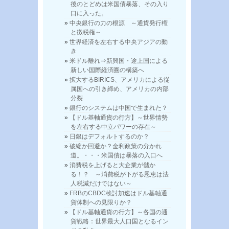
後のとどめは米国債暴落、その入り
口に入った。
中央銀行の力の根源 ～通貨発行権
と徴税権～
世界経済を左右する中央アジアの動
き
米ドル離れ⇒新興国・途上国による
新しい国際経済圏の構築へ
拡大するBIRICS、アメリカによる従
属国への引き締め、アメリカの内部
分裂
銀行のシステムは中国で生まれた？
【ドル基軸通貨の行方】～世界情勢
を左右する中立パワーの存在～
日銀はデフォルトするのか？
破綻か回避か？金利政策の分かれ
道。・・・米国債は暴落の入口へ
消費税を上げると大企業が儲か
る！？ ～消費税が下がる恩恵は法
人税減だけではない～
FRBのCBDC検討加速はドル基軸通
貨体制への見限りか？
【ドル基軸通貨の行方】～各国の通
貨戦略：世界最大人口国となるイン