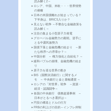
読み解く2～
ロシア、中国、米欧・・・世界情勢
の俯瞰
日本の米国債離れが始まっている？
下半身は、BRICS入りか？
見えない戦争 ～不整合な金融政策を
読み解く～
注目の集まる小型原子力発電
グローバル金融勢力の殿戦、逆手に
とる中露民族勢力
国債下落と金融危機の始まり ～新
たな秩序への序章か？～
中国分析 ～ 権力強化と自給化？ ～
緩和バブルの崩壊、金融危機の始ま
り
原子力を巡る世界の動き
BIS（国際決済銀行）に関するメ
モ ～ 中央銀行と金と基軸通貨 ～
ロシアの「対世界」戦争 ～資源・
経済・認識闘争～
各国の中央銀行 債務超過事例 ～
日本がとるべき選択は～
円安の構造とドルの行方
FRBの利上げの目的～インフレ抑制