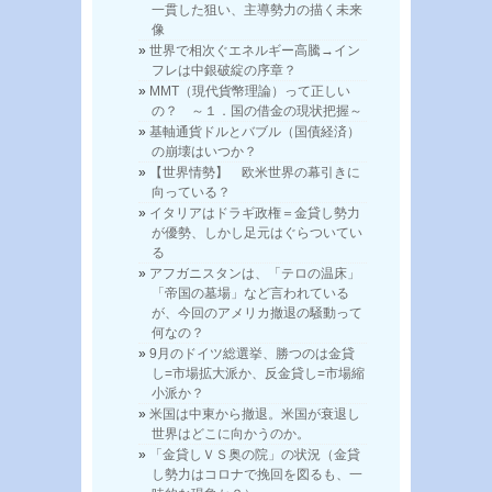
一貫した狙い、主導勢力の描く未来
像
世界で相次ぐエネルギー高騰→イン
フレは中銀破綻の序章？
MMT（現代貨幣理論）って正しい
の？ ～１．国の借金の現状把握～
基軸通貨ドルとバブル（国債経済）
の崩壊はいつか？
【世界情勢】 欧米世界の幕引きに
向っている？
イタリアはドラギ政権＝金貸し勢力
が優勢、しかし足元はぐらついてい
る
アフガニスタンは、「テロの温床」
「帝国の墓場」など言われている
が、今回のアメリカ撤退の騒動って
何なの？
9月のドイツ総選挙、勝つのは金貸
し=市場拡大派か、反金貸し=市場縮
小派か？
米国は中東から撤退。米国が衰退し
世界はどこに向かうのか。
「金貸しＶＳ奥の院」の状況（金貸
し勢力はコロナで挽回を図るも、一