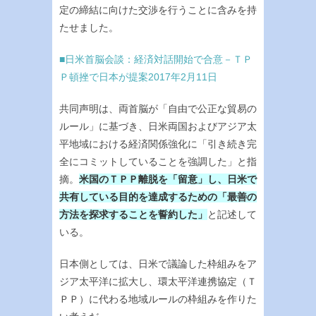
定の締結に向けた交渉を行うことに含みを持
たせました。
■日米首脳会談：経済対話開始で合意－ＴＰ
Ｐ頓挫で日本が提案2017年2月11日
共同声明は、両首脳が「自由で公正な貿易の
ルール」に基づき、日米両国およびアジア太
平地域における経済関係強化に「引き続き完
全にコミットしていることを強調した」と指
摘。
米国のＴＰＰ離脱を「留意」し、日米で
共有している目的を達成するための「最善の
方法を探求することを誓約した」
と記述して
いる。
日本側としては、日米で議論した枠組みをア
ジア太平洋に拡大し、環太平洋連携協定（Ｔ
ＰＰ）に代わる地域ルールの枠組みを作りた