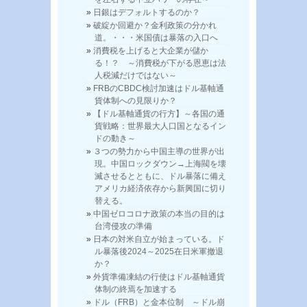
日銀はデフォルトするのか？
破綻か回避か？金利政策の分かれ
道。・・・米国債は暴落の入口へ
消費税を上げると大企業が儲か
る！？ ～消費税が下がる恩恵は法
人税減だけではない～
FRBのCBDC検討加速はドル基軸通
貨体制への見限りか？
【ドル基軸通貨の行方】～各国の通
貨戦略：世界最大人口国となるイン
ドの動き～
３つの勢力から中国主導の世界が出
現。中国ロックダウン→上海閥を壊
滅させるとともに、ドル暴落に備え
アメリカ経済依存から新興国に切り
替える。
中国ゼロコロナ政策の本当の目的は
台湾侵攻の準備
日本の対米自立が始まっている。ド
ル暴落後2024～2025在日米軍撤退
か？
外貨準備凍結の行使はドル基軸通貨
体制の終焉を加速する
ドル（FRB）と金本位制 ～ドル崩