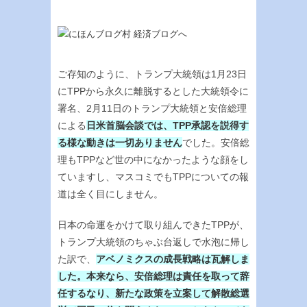
ご存知のように、トランプ大統領は1月23日
にTPPから永久に離脱するとした大統領令に
署名、2月11日のトランプ大統領と安倍総理
による
日米首脳会談では、TPP承認を説得す
る様な動きは一切ありません
でした。安倍総
理もTPPなど世の中になかったような顔をし
ていますし、マスコミでもTPPについての報
道は全く目にしません。
日本の命運をかけて取り組んできたTPPが、
トランプ大統領のちゃぶ台返しで水泡に帰し
た訳で、
アベノミクスの成長戦略は瓦解しま
した。本来なら、安倍総理は責任を取って辞
任するなり、新たな政策を立案して解散総選