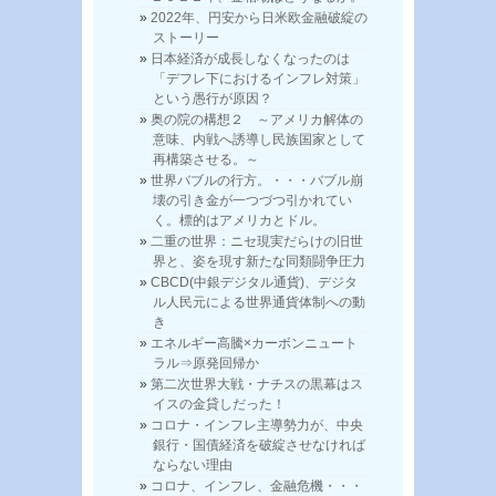
2022年、円安から日米欧金融破綻の
ストーリー
日本経済が成長しなくなったのは
「デフレ下におけるインフレ対策」
という愚行が原因？
奥の院の構想２ ～アメリカ解体の
意味、内戦へ誘導し民族国家として
再構築させる。～
世界バブルの行方。・・・バブル崩
壊の引き金が一つづつ引かれてい
く。標的はアメリカとドル。
二重の世界：ニセ現実だらけの旧世
界と、姿を現す新たな同類闘争圧力
CBCD(中銀デジタル通貨)、デジタ
ル人民元による世界通貨体制への動
き
エネルギー高騰×カーボンニュート
ラル⇒原発回帰か
第二次世界大戦・ナチスの黒幕はス
イスの金貸しだった！
コロナ・インフレ主導勢力が、中央
銀行・国債経済を破綻させなければ
ならない理由
コロナ、インフレ、金融危機・・・