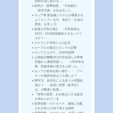
役割を演じ続ける ～
戦争が「貨幣制度」「中央銀行」
「資本主義」を生み出した
ロシア発 新金融システムが構築され
ようとしている今、改めて「お金の
歴史」を学ぶ ①
急激な円安が進む ～日本政府は
2022～2023財政破綻させるシナリ
オか？～
ウクライナ市民たちの証言
ルーブルの復活とロシアの反撃
ロシアとユダヤ、1000年闘争
上海協力機構(SCO):対金貸しの軍事
同盟から通貨同盟へ。 ～2000年以
降、民族本能が資力を上回った。～
ロシアが金本位制へ移行・・・プー
チンの最終目的はドル潰しか？
BRICS、金本位による反ドル同盟結
成か？ ～金貸し世界（欧米日）
は、少数派に転落～
「世界の現実」を出発点にする経済
が求められている
世界情勢～ウクライナ 感情に支配
されず自らの頭で考える材料
世界情勢 ～ウクライナ、金貸しの狙