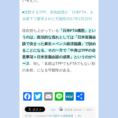
い考えだ。
■沈黙するTPP。安倍総理が「日米FTA」を
水面下で要求された可能性2017年2月22日
現在持ち上がっている
「日米FTA構想」とい
うのは、政治的な流れとしては「日米首脳会
談で決まった麻生＝ペンス経済協議」で詰め
ることになる、その一方で「中身はTPPの合
意事項＋日米首脳会談の成果」というのがベ
ース
、但し「名前はTPPでもFTAでもない別
の名前」になる可能性がある。
Facebook
Twitter
Email
Line
MeWe
共
有
List
投稿者 dairinin ｜ 2017-
03-02 ｜ Posted in
05.瓦解する基軸通貨
｜
No