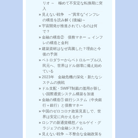
リオ ～ 極めて不安定な転換期に突
入
見えない戦争 ～“異常な”インフレ
の構造を読み解く(後編)～
宇宙開発が推進されているのは何
で？
金融の構造② 債務マネー → インフ
レの構造と金利
建築資材はなぜ高騰した？理由と今
後の予測
ペトロダラーからペトロルーブル/人
民元へ、世界はドル崩壊に備え始め
ている
2023年 金融危機の深化・新たなシ
ステムの挑戦
ドル支配・SWIFT制裁の濫用が新し
い国際通貨システム構築を加速
金融の構造① 銀行システム（中央銀
行＋銀行）と債務マネー
中国のゼロコロナ政策見直しで、世
界は安定に向かえるか？
ロシアの新通貨構想／セルゲイ・グ
ラジェフの金融システム
見えない戦争 ～不整合な金融政策を