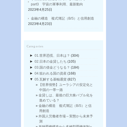
part3 宇宙の軍事利用、最新動向
2023年4月25日
金融の構造 複式簿記（B/S）と信用創造
2023年4月23日
Categories
►
01.世界恐慌、日本は？
(304)
►
02.日本の金貸したち
(105)
►
03.国の借金どうなる？
(184)
►
04.狙われる国の資産
(168)
▼
05.瓦解する基軸通貨
(827)
【世界情勢】ユーラシアの安定化と
中国の一帯一路
金貸しは、最後の巨大株バブル化を
進めている？
金融の構造 複式簿記（B/S）と信
用創造
外国人労働者市場～実態から未来予
測
単独覇権構造から多極型覇権体制へ