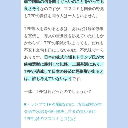
挙で国民の信を問うぐらいのことをやっても
良さそう
なのですが、マスコミも国会の野党
もTPPの責任を問う人は一人もいません。
TPP導入を決めるときは、あれだけ経済効果
を宣伝し、導入の重要性を訴えていたにもか
かわらず、TPPの消滅が決まっても、だれも
不安も文句も口にしないのは、不気味ですら
あります。
日本の株式市場もトランプ氏が大
統領選挙に勝利して以降、上層基調にあり、
TPPが消滅して日本の経済に悪影響が出ると
は、誰も考えていないよう
です。
一体、TPPは何だったのでしょうか？
■トランプでTPP消滅なのに…安倍政権が本
会議で承認を強行採決し世界の笑い者に！
TPP礼賛のマスコミも共犯だ