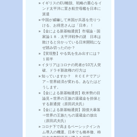
イギリスのEU離脱、戦略の重心をイ
ンド太平洋に置き航空母艦を日本に
派遣
中国が威嚇して米国が兵器を売りつ
ける、お得意さんは「日本」！
【金による新基軸通貨】市場論・国
家論１８．太平洋戦争の謎 日本は
敗けると分かっている日米開戦にな
ぜ踏み切ったのか？
【実現塾】やる気を生み出すには？
１前半
イタリアはコロナの死者が10万人突
破、ドラギ新政権の行方は
知っていますか？ ＲＣＥＰでアジ
ア～世界経済が変わる。あなたはど
うします。
【金による新基軸通貨】欧米勢の目
論見＝世界の王族の退蔵金を担保と
する新通貨（原田武夫氏）
【金による新基軸通貨】国債大暴落
⇒世界の王族たちの退蔵金の放出
（原田武夫氏）
コロナ下で高まるベーシックインカ
ム導入の機運。日本でも橋本徹、柿