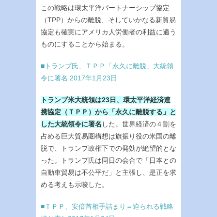
この戦略は環太平洋パートナーシップ協定
（TPP）からの離脱、そしていかなる新貿易
協定も確実にアメリカ人労働者の利益に適う
ものにすることから始まる。
■トランプ氏、ＴＰＰ「永久に離脱」大統領
令に署名 2017年1月23日
トランプ米大統領は23日、
環太平洋経済連
携協定（ＴＰＰ）から「永久に離脱する」と
した大統領令に署名
した。世界経済の４割を
占める巨大貿易圏構想は旗振り役の米国の離
脱で、トランプ政権下での発効が絶望的とな
った。トランプ氏は同日の会合で「日本との
自動車貿易は不公平だ」と主張し、是正を求
める考えも示唆した。
■ＴＰＰ、安倍首相手詰まり＝迫られる戦略