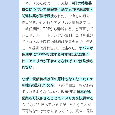
一体、何のために……。先刻、
4日の特別委
員会につづいて衆院本会議でもTPP承認案・
関連法案が強行採決
された。ご存じの通り、
昨日開票が行われたアメリカ大統領選では
「就任初日にTPPから離脱する」と宣言して
いるドナルド・トランプが勝利。これを受け
てマコネル上院院内総務は記者会見で「年内
にTPP採決は行わない」と述べた。
オバマが
任期中にTPPを批准する可能性はほぼ断た
れ、アメリカが不参加となればTPPは発効さ
れない
。
なぜ、安倍首相は何の意味もなくなったTPP
を強行採決したのか
。その理由は、相変わら
ず呆れるようなものだ。政権側は“
日本が承
認案を可決させることでアメリカを説得する
のだ”などと述べていますが、そんなことが
不可能なのはわかりきっている。完全に見込