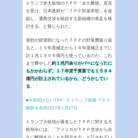
トランプ米大統領のＴＰＰ「永久離脱」宣言
を受け、日本政府が「ＴＰＰ対策本部」を改
組し、通商交渉を統括する新組織の発足を検
討する、と報じられた。
発効が絶望的になったＴＰＰの対策費振り返
ると、１５年度補正から１６年度補正までに
計１兆１９０６億円も使っているのだ。これ
まで費やした
約１兆円余りがパーになったに
もかかわらず、１７年度予算案でも１５９４
億円が計上されているから、どうかしてい
る
。
■今更聞けないTPP 1 トランプ政権 ＴＰＰ
離脱を表明2017年1月27日
トランプ大統領が署名したＴＰＰに関する大
統領令には、「アメリカがＴＰＰ交渉から永
久に離脱することを指示する」と記されてい