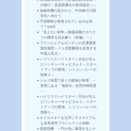
の移行～資源国優位の経済協定へ～
金融危機の拡大から、中央銀行の国
有化へ向かう
宇宙開発が推進されているのは何
で？part2
『見えない戦争～物価高騰のカラク
リの構造を読み解く（前偏）～』
ブラジルとアルゼンチンの共通通貨
創設構想～ドル支配離脱を促進する
中国人民元～
ハイリスクハイリターン文化が生ん
だベンチャーキャピタル２～スター
トアップの聖地、シリコンバレーの
勃興２～
トルコ地震で多くの建物が倒壊 ～
背景にある「免除法」犯罪的精制度
～
ハイリスクハイリターン文化が生ん
だベンチャーキャピタル２～スター
トアップの聖地、シリコンバレーの
勃興１～
オイルマネーを元手にサステナブル
な未来都市プロジェクトが始動
国債危機 ～円が先に暴落するシナ