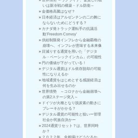
いは新冷戦の構築・ドル防衛～
金価格高騰はなぜ？
日本経済はアルゼンチンの二の舞に
ならないためにどうする？
カナダ発トラック運転手の抗議活
動’Freedom Convoy’
供給制限発インフレから金融覇権の
崩壊へ、インフレが意味する未来像
目減りする通貨を用いた「デジタ
ル・ベーシックインカム」の可能性
円の価値が下がっている！
デジタル通貨はドル依存脱却の可能
性になりえるか
地域通貨をはじめとする感謝経済は
何を生み出せるのか
世界情勢 ～コロナから金融崩壊へ
の第2ステージ突入～
ドイツが火種となり脱炭素の動きに
ブレーキがかかる？
デジタル通貨の可能性と狙いー管理
社会か民族自決かー
2024通貨リセット？は、世界同時
か？
２０２２年、金相場はどうなるか。