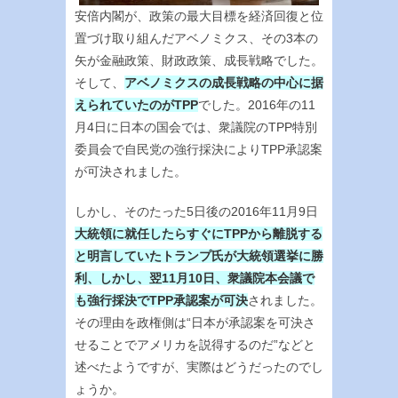
安倍内閣が、政策の最大目標を経済回復と位
置づけ取り組んだアベノミクス、その3本の
矢が金融政策、財政政策、成長戦略でした。
そして、
アベノミクスの成長戦略の中心に据
えられていたのがTPP
でした。2016年の11
月4日に日本の国会では、衆議院のTPP特別
委員会で自民党の強行採決によりTPP承認案
が可決されました。
しかし、そのたった5日後の2016年11月9日
大統領に就任したらすぐにTPPから離脱する
と明言していたトランプ氏が大統領選挙に勝
利、しかし、翌11月10日、衆議院本会議で
も強行採決でTPP承認案が可決
されました。
その理由を政権側は“日本が承認案を可決さ
せることでアメリカを説得するのだ”などと
述べたようですが、実際はどうだったのでし
ょうか。