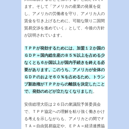
ます。そして「アメリカの産業の発展を促
し、アメリカの労働者を守り、アメリカ人の
賃金を引き上げるために、可能な限り二国間
貿易交渉を進めていく」として、今後の方針
が説明されています。
ＴＰＰが発効するためには、加盟１２か国の
ＧＤＰ＝国内総生産の８５％以上を占める少
なくとも６か国以上が国内手続きを終える必
要があります。このうち、アメリカが全体の
ＧＤＰのおよそ６０％を占めるため、トラン
プ新政権がＴＰＰからの離脱を決定したこと
で、発効のめどが立たなくなりました
。
安倍総理大臣は２６日の衆議院予算委員会
で、ＴＰＰ協定への理解を粘り強く働きかけ
る考えを示しながらも、アメリカとの間でＦ
ＴＡ＝自由貿易協定や、ＥＰＡ＝経済連携協