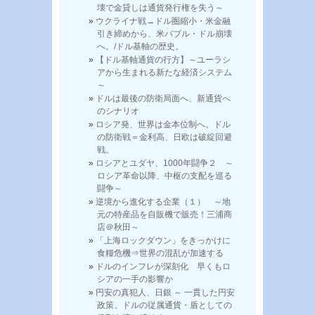
壊で金貸しは通貨発行権を失う～
ウクライナ戦→ドル圏縮小・米金融
引き締めから、米バブル・ドル崩壊
へ。/ドル基軸の歴史。
【ドル基軸通貨の行方】～ユーラシ
アから生まれる新たな経済システム
～
ドルは最後の防衛局面へ、新通貨へ
のシナリオ
ロシア発、世界は金本位制へ。ドル
の防衛戦＝金利高、日欧は破綻回避
戦。
ロシアとユダヤ、1000年闘争２ ～
ロシア革命以降、中枢の支配を巡る
闘争～
逆境から進化する企業（１） ～地
元の特産品を自販機で販売！三浦商
店＠秋田～
「上海ロックダウン」をきっかけに
食糧危機⇒世界の混乱が加速する
ドルのインフレが深刻化 早くもロ
シアの一手の影響か
円安の真犯人、日銀 ～ 一貫した円安
政策、ドルの従属通貨・盾としての