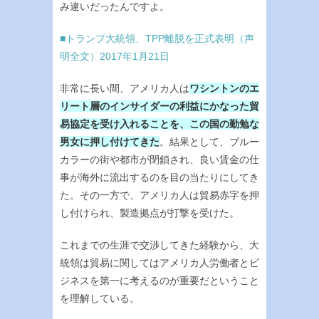
み違いだったんですよ。
■トランプ大統領、TPP離脱を正式表明（声
明全文）2017年1月21日
非常に長い間、アメリカ人は
ワシントンのエ
リート層のインサイダーの利益にかなった貿
易協定を受け入れることを、この国の勤勉な
男女に押し付けてきた
。結果として、ブルー
カラーの街や都市が閉鎖され、良い賃金の仕
事が海外に流出するのを目の当たりにしてき
た。その一方で、アメリカ人は貿易赤字を押
し付けられ、製造拠点が打撃を受けた。
これまでの生涯で交渉してきた経験から、大
統領は貿易に関してはアメリカ人労働者とビ
ジネスを第一に考えるのが重要だということ
を理解している。