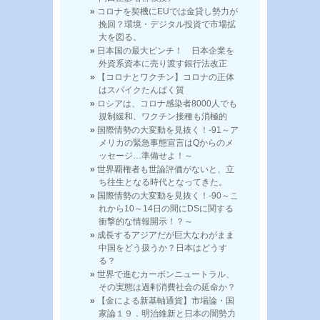
コロナを契機にEUでは金貸し勢力が
挽回？環境・デジタル投資で市場拡
大を図る。
日本国の最大ピンチ！ 日本企業を
外資系資本に売り渡す銀行法改正
【コロナとワクチン】コロナの正体
はスパイクたんぱく質
ロシアは、コロナ感染者8000人でも
規制緩和、ワクチン接種も消極的
国際情勢の大変動を見抜く！-91～ア
メリカの緊急事態宣言はQからのメ
ッセージ…準備せよ！～
世界覇権者も世論評価がないと、立
ち往生となる時代となってきた。
国際情勢の大変動を見抜く！-90～こ
れから10～14日の間にDSに関する
衝撃的な情報開示！？～
成長するアジアだが巨大なわがまま
中国をどう扱うか？日本はどうす
る？
世界で進むカーボンニュートラル、
その実態は過剰消費社会の延命か？
【金による新基軸通貨】市場論・国
家論１９．明治維新と日本の闇勢力