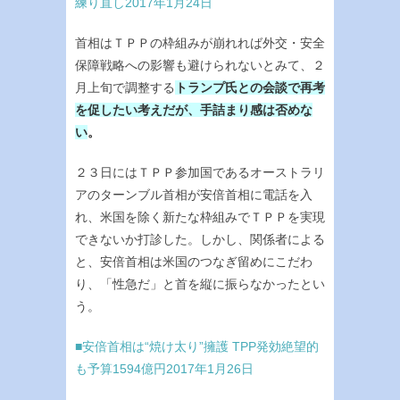
練り直し2017年1月24日
首相はＴＰＰの枠組みが崩れれば外交・安全
保障戦略への影響も避けられないとみて、２
月上旬で調整する
トランプ氏との会談で再考
を促したい考えだが、手詰まり感は否めな
い
。
２３日にはＴＰＰ参加国であるオーストラリ
アのターンブル首相が安倍首相に電話を入
れ、米国を除く新たな枠組みでＴＰＰを実現
できないか打診した。しかし、関係者による
と、安倍首相は米国のつなぎ留めにこだわ
り、「性急だ」と首を縦に振らなかったとい
う。
■安倍首相は“焼け太り”擁護 TPP発効絶望的
も予算1594億円2017年1月26日