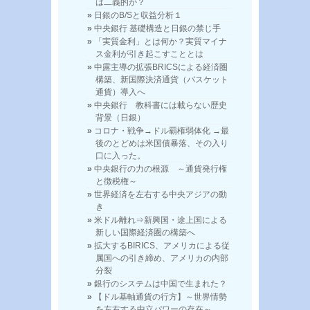
は二義的か？
日銀のB/Sと収益分析１
中央銀行 基礎構造と日銀の禁じ手
「実質金利」とは何か？実質マイナ
ス金利が引き起こすこととは
中露主導の拡張BRICSによる経済圏
構築、新国際決済通貨（バスケット
通貨）導入へ
中央銀行 教科書には載らない歴史
背景（日銀）
コロナ・戦争→ドル覇権弱体化 →最
後のとどめは米国債暴落、その入り
口に入った。
中央銀行の力の根源 ～通貨発行権
と徴税権～
世界経済を左右する中央アジアの動
き
米ドル離れ⇒新興国・途上国による
新しい国際経済圏の構築へ
拡大するBIRICS、アメリカによる従
属国への引き締め、アメリカの内部
分裂
銀行のシステムは中国で生まれた？
【ドル基軸通貨の行方】～世界情勢
を左右する中立パワーの存在～