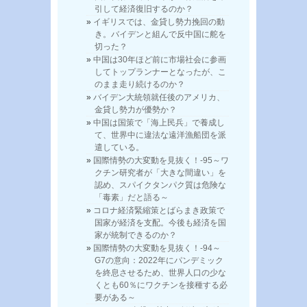
引して経済復旧するのか？
イギリスでは、金貸し勢力挽回の動
き。バイデンと組んで反中国に舵を
切った？
中国は30年ほど前に市場社会に参画
してトップランナーとなったが、こ
のまま走り続けるのか？
バイデン大統領就任後のアメリカ、
金貸し勢力が優勢か？
中国は国策で「海上民兵」で養成し
て、世界中に違法な遠洋漁船団を派
遣している。
国際情勢の大変動を見抜く！-95～ワ
クチン研究者が「大きな間違い」を
認め、スパイクタンパク質は危険な
「毒素」だと語る～
コロナ経済緊縮策とばらまき政策で
国家が経済を支配。今後も経済を国
家が統制できるのか？
国際情勢の大変動を見抜く！-94～
G7の意向：2022年にパンデミック
を終息させるため、世界人口の少な
くとも60％にワクチンを接種する必
要がある～