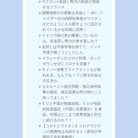
マクロン=金貸し勢力の低迷が加速
するフランス
国際情勢の大変動を見抜く！-93～フ
ァイザー社の内部告発者がワクチン
がどのように人を殺すように設計さ
れているかを詳細に説明～
ドイツで緑の党が躍進しているの
は、反金貸し勢力の巻き返しか？
金貸しは中国市場を捨てて、インド
市場で稼ごうとしだした。
スウェーデンのコロナ対策：ロック
ダウンせずにコロナを克服？
サイバー攻撃でライフラインもが狙
われる。なんでもＩＴに頼る社会は
大丈夫か。
カタルーニャ独立問題：独立派州知
事が就任、独立投票を呼び掛けこと
知ってました？
ＥＵと中国が制裁合戦。ＥＵが包括
的投資協定（中国に企業進出）を凍
結。中国はどこまで世界世論と対立
し続けるのか？！
【コロナとワクチン】コロナワクチ
ンの危険性は永続する１（新潟大学
岡田正彦名誉教授）