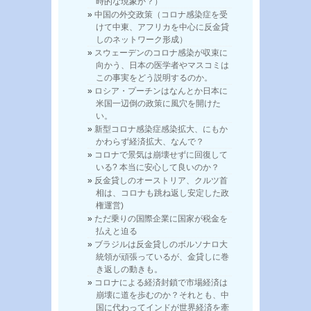
時的な現象か？）
中国の外交政策（コロナ感染症を受
けて中東、アフリカを中心に反金貸
しのネットワーク形成）
スウェーデンのコロナ感染が収束に
向かう、日本の医学者やマスコミは
この事実をどう説明するのか。
ロシア・プーチンはなんとか日本に
米国一辺倒の政策に風穴を開けた
い。
新型コロナ感染症感染拡大、にもか
かわらず経済拡大、なんで？
コロナで景気は崩壊せずに回復して
いる? 本当に安心して良いのか？
反金貸しのオーストリア、クルツ首
相は、コロナも跳ね返し安定した政
権運営)
ただ乗りの国際企業に国家が税金を
払えと迫る
ブラジルは反金貸しのボルソナロ大
統領が頑張っているが、金貸しに巻
き返しの動きも。
コロナによる経済封鎖で市場経済は
崩壊に道を歩むのか？それとも、中
国に代わってインドが世界経済を牽