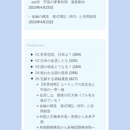
part3 宇宙の軍事利用、最新動向
2023年4月25日
金融の構造 複式簿記（B/S）と信用創造
2023年4月23日
Categories
►
01.世界恐慌、日本は？
(304)
►
02.日本の金貸したち
(105)
►
03.国の借金どうなる？
(184)
►
04.狙われる国の資産
(168)
▼
05.瓦解する基軸通貨
(827)
【世界情勢】ユーラシアの安定化と
中国の一帯一路
金貸しは、最後の巨大株バブル化を
進めている？
金融の構造 複式簿記（B/S）と信
用創造
外国人労働者市場～実態から未来予
測
単独覇権構造から多極型覇権体制へ