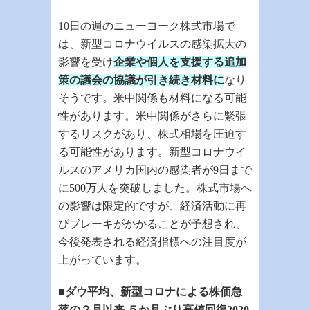
10
日の週のニューヨーク株式市場で
は、新型コロナウイルスの感染拡大の
影響を受け
企業や個人を支援する追加
策の議会の協議が引き続き材料に
なり
そうです。米中関係も材料になる可能
性があります。米中関係がさらに緊張
するリスクがあり、株式相場を圧迫す
る可能性があります。新型コロナウイ
ルスのアメリカ国内の感染者が
9
日まで
に
500
万人を突破しました。株式市場へ
の影響は限定的ですが、経済活動に再
びブレーキがかかることが予想され、
今後発表される経済指標への注目度が
上がっています。
■ダウ平均、新型コロナによる株価急
落の２月以来 ５か月ぶり高値回復
2020