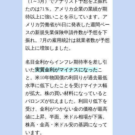
（
1
～
3
月）でアナリスト予想を上振れ
たのは
71
％。アメリカ企業の業績が期
待以上に強いことを示しています。ア
メリカ労働省が
6
日に発表した週間ベー
スの新規失業保険申請件数が予想を下
振れ。
7
月の雇用統計は就業者数が予想
以上に増加しました。
名目金利からインフレ期待率を差し引
いた
実質金利がマイナスになった
こ
と。米
10
年物国債の利回りが過去最低
水準に低下したことを受けマイナス幅
が拡大。株の買い材料になっていると
バロンズが伝えました。利回り低下を
受け、金利がつかない金の価格が最高
値に上昇。半面、米ドル相場が下落。
株高・金高・米ドル安の基調になって
います。