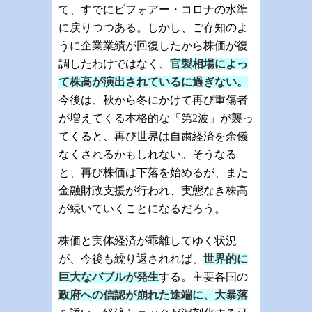
て、すでにビフォアー・コロナの水準
に戻りつつある。しかし、ご存知のよ
うに企業業績が回復したから株価が復
調したわけではなく、
官製相場によっ
て株高が演出されているに過ぎない。
今後は、秋から冬にかけて再び重傷者
が増えてくる本格的な「第
2
波」が襲っ
てくると、再び世界は自粛経済を余儀
なくされるかもしれない。そうなる
と、再び株価は下落を始めるが、また
金融財政支援が行われ、実態なき株高
が続いていくことになるだろう。
株価と実体経済が乖離してゆく状況
が、今後も繰り返されれば、
世界的に
巨大なバブルが発生
する。主要各国の
政府への信認が崩れた途端に、大暴落