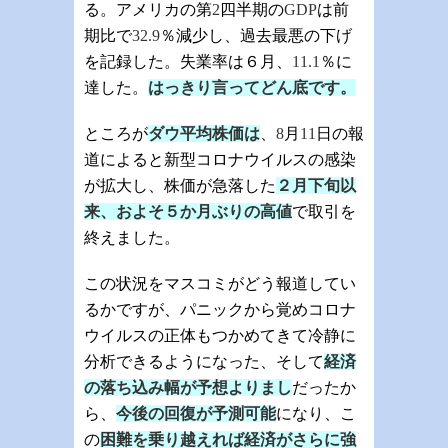
る。アメリカの第
2
四半期の
GDP
は前
期比で
32.9
％減少し、過去最悪の下げ
を記録した。失業率は６月、
11.1
％に
達した。
はっきり言ってどん底です。
ところが
ダウ平均株価は
、
8
月
11
日の報
道によると新型コロナウイルスの感染
が拡大し、株価が急落した
２月下旬以
来、およそ５か月ぶりの高値
で取引を
終えました。
この状況をマスコミがどう報道してい
るかですが、パニックから覚めコロナ
ウイルスの正体もつかめてきて冷静に
分析できるようになった、そして
経済
の落ち込み幅が予想よりまし
だったか
ら、
今後の回復が予測可能
になり、こ
の
困難を乗り越えれば経済がさらに強