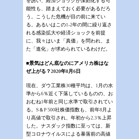
を誘い、経済ショックが深刻化する可
能性も、踏まえておく必要があるだろ
う。こうした危機が目の前に来てい
る。あるいはこの
1-2
年の間に繰り返さ
れる感染拡大や経済ショックを前提
に、我々はいま「真価」を問われ、ま
た「進化」が求められているわけだ。
■景気はどん底なのにアメリカ株はな
ぜ上がる？
2020
年
8
月
6
日
現在、ダウ工業株
30
種平均は、
1
月の水
準から
6
％近く下落しているものの、お
おむね
1
年前と同じ水準で取引されてい
る。
S
＆
P 500
社株価指数も、前年
8
月よ
り高値で取引され、年初から
2.3
％上昇
した。ナスダック指数に至っては、新
型コロナウイルスによる暴落前の高値