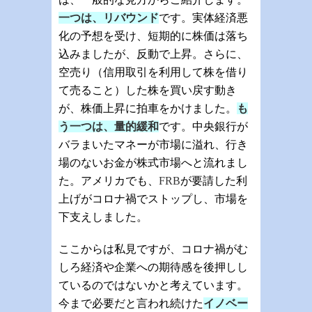
一つは、リバウンド
です。実体経済悪
化の予想を受け、短期的に株価は落ち
込みましたが、反動で上昇。さらに、
空売り（信用取引を利用して株を借り
て売ること）した株を買い戻す動き
が、株価上昇に拍車をかけました。
も
う一つは、量的緩和
です。中央銀行が
バラまいたマネーが市場に溢れ、行き
場のないお金が株式市場へと流れまし
た。アメリカでも、
FRB
が要請した利
上げがコロナ禍でストップし、市場を
下支えしました。
ここからは私見ですが、コロナ禍がむ
しろ経済や企業への期待感を後押しし
ているのではないかと考えています。
今まで必要だと言われ続けた
イノベー