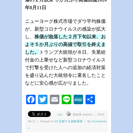
年
8
月
11日
ニューヨーク株式市場でダウ平均株価
が、新型コロナウイルスの感染が拡大
し、
株価が急落した２月下旬以来、お
よそ５か月ぶりの高値で取引を終えま
した。
トランプ大統領が８日、失業給
付金の上乗せなど新型コロナウイルス
で打撃を受けた人への追加の経済対策
を盛り込んだ大統領令に署名したこと
などに安心感が広がりました。
Facebook
Twitter
Email
Line
MeWe
共
有
List
投稿者 dairinin ｜ 2020-
08-11 ｜ Posted in
05.瓦解する基軸通貨
｜
No Comments
»