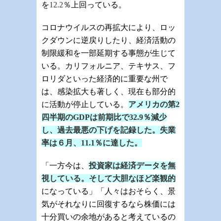
を
12.2
％上回っている。
コロナウイルスの再拡大により、ロッ
クダウンに逆戻りしたり、経済活動の
制限緩和を一部延期する事態が生じて
いる。カリフォルニア、テキサス、フ
ロリダといった経済的に重要な州で
は、感染拡大も著しく、現在も部分的
に活動が停止している。
アメリカの第
2
四半期の
GDP
は前期比で
32.9
％減少
し、過去最悪の下げを記録した。失業
率は６月、
11.1
％に達した。
「一方今は、
投資家は経済データを無
視している。そして大胆なほど楽観的
になっている」「人々はおそらく、景
気がそれなりに回復するなら株価には
十分買いの余地があると考えているの