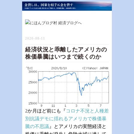
2020-08-11
経済状況と乖離したアメリカの
株価暴騰はいつまで続くのか
2
か月ほど前にも『
コロナ不況と人種差
別抗議デモに揺れるアメリカで株価暴
騰の不思議
』
とアメリカの実態経済と