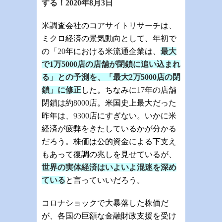
する！
2020
年
8
月
3日
米調査会社のコアサイトリサーチは、
ミクロ経済の景気動向として、年初で
の「
20
年における米流通企業は、
最大
で
1
万
5000
店の店舗が閉鎖に追い込まれ
る」との予測を、「最大
2
万
5000
店の閉
鎖」に修正
した。ちなみに
17
年の店舗
閉鎖は約
8000
店。米国史上最大だった
昨年は、
9300
店にすぎない。いかに米
経済が疲弊をきたしているかが分かる
だろう。株価は公的資金による下支え
もあって復調の兆しを見せているが、
世界の実体経済はいよいよ混迷を深め
ている
と言っていいだろう。
コロナショックで大暴落した株価だ
が、各国の巨額な金融財政支援を受け