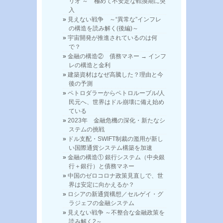
リオ ～ 極めて不安定な転換期に突
入
見えない戦争 ～“異常な”インフレ
の構造を読み解く(後編)～
宇宙開発が推進されているのは何
で？
金融の構造② 債務マネー → インフ
レの構造と金利
建築資材はなぜ高騰した？理由と今
後の予測
ペトロダラーからペトロルーブル/人
民元へ、世界はドル崩壊に備え始め
ている
2023年 金融危機の深化・新たなシ
ステムの挑戦
ドル支配・SWIFT制裁の濫用が新し
い国際通貨システム構築を加速
金融の構造① 銀行システム（中央銀
行＋銀行）と債務マネー
中国のゼロコロナ政策見直しで、世
界は安定に向かえるか？
ロシアの新通貨構想／セルゲイ・グ
ラジェフの金融システム
見えない戦争 ～不整合な金融政策を
読み解く2～