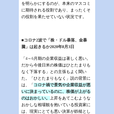
を明らかにするのが、本来のマスコミ
に期待される役割であり、まったくそ
の役割を果たせていない状況です。
■コロナ
2
波で「株・ドル暴落、金暴
騰」は起きるか
2020
年
8
月
3日
「
4
～
6
月期の企業収益は著しく悪い。
だから今後日米の株価はひとたまりも
なく下落する」との主張もよく聞い
た。「ひとたまりもなく」説の背景に
は、「
コロナ禍で景気や企業収益が悪
いに決まっているのに、株価が上がる
のはおかしい。
上昇をあてこむような
おかしな相場観を抱いている投資家に
は、現実にとても悪い決算が鉄槌とし