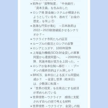
戦争が「貨幣制度」「中央銀行」
「資本主義」を生み出した
ロシア発 新金融システムが構築され
ようとしている今、改めて「お金の
歴史」を学ぶ ①
急激な円安が進む ～日本政府は
2022～2023財政破綻させるシナリ
オか？～
ウクライナ市民たちの証言
ルーブルの復活とロシアの反撃
ロシアとユダヤ、1000年闘争
上海協力機構(SCO):対金貸しの軍事
同盟から通貨同盟へ。 ～2000年以
降、民族本能が資力を上回った。～
ロシアが金本位制へ移行・・・プー
チンの最終目的はドル潰しか？
BRICS、金本位による反ドル同盟結
成か？ ～金貸し世界（欧米日）
は、少数派に転落～
「世界の現実」を出発点にする経済
が求められている
世界情勢～ウクライナ 感情に支配
されず自らの頭で考える材料
世界情勢 ～ウクライナ、金貸しの狙