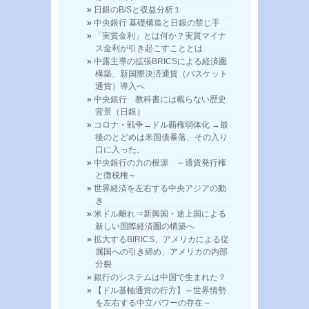
日銀のB/Sと収益分析１
中央銀行 基礎構造と日銀の禁じ手
「実質金利」とは何か？実質マイナ
ス金利が引き起こすこととは
中露主導の拡張BRICSによる経済圏
構築、新国際決済通貨（バスケット
通貨）導入へ
中央銀行 教科書には載らない歴史
背景（日銀）
コロナ・戦争→ドル覇権弱体化 →最
後のとどめは米国債暴落、その入り
口に入った。
中央銀行の力の根源 ～通貨発行権
と徴税権～
世界経済を左右する中央アジアの動
き
米ドル離れ⇒新興国・途上国による
新しい国際経済圏の構築へ
拡大するBIRICS、アメリカによる従
属国への引き締め、アメリカの内部
分裂
銀行のシステムは中国で生まれた？
【ドル基軸通貨の行方】～世界情勢
を左右する中立パワーの存在～