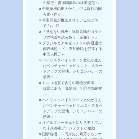
の移行～資源国優位の経済協定へ～
金融危機の拡大から、中央銀行の国
有化へ向かう
宇宙開発が推進されているのは何
で？part2
『見えない戦争～物価高騰のカラク
リの構造を読み解く（前偏）～』
ブラジルとアルゼンチンの共通通貨
創設構想～ドル支配離脱を促進する
中国人民元～
ハイリスクハイリターン文化が生ん
だベンチャーキャピタル２～スター
トアップの聖地、シリコンバレーの
勃興２～
トルコ地震で多くの建物が倒壊 ～
背景にある「免除法」犯罪的精制度
～
ハイリスクハイリターン文化が生ん
だベンチャーキャピタル２～スター
トアップの聖地、シリコンバレーの
勃興１～
オイルマネーを元手にサステナブル
な未来都市プロジェクトが始動
国債危機 ～円が先に暴落するシナ