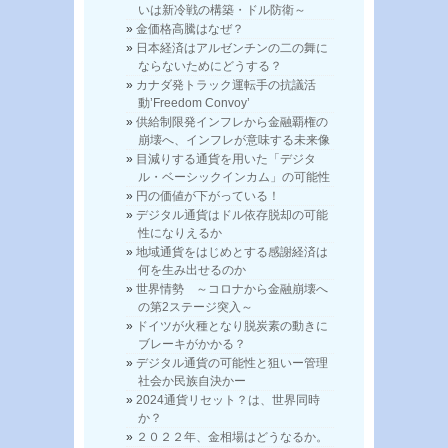
いは新冷戦の構築・ドル防衛～
金価格高騰はなぜ？
日本経済はアルゼンチンの二の舞に
ならないためにどうする？
カナダ発トラック運転手の抗議活
動’Freedom Convoy’
供給制限発インフレから金融覇権の
崩壊へ、インフレが意味する未来像
目減りする通貨を用いた「デジタ
ル・ベーシックインカム」の可能性
円の価値が下がっている！
デジタル通貨はドル依存脱却の可能
性になりえるか
地域通貨をはじめとする感謝経済は
何を生み出せるのか
世界情勢 ～コロナから金融崩壊へ
の第2ステージ突入～
ドイツが火種となり脱炭素の動きに
ブレーキがかかる？
デジタル通貨の可能性と狙いー管理
社会か民族自決かー
2024通貨リセット？は、世界同時
か？
２０２２年、金相場はどうなるか。