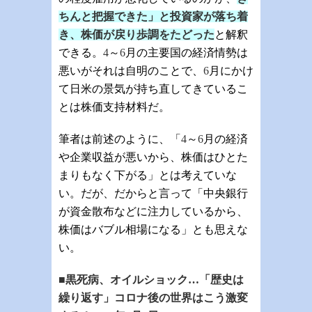
ちんと把握できた」と投資家が落ち着
き、株価が戻り歩調をたどった
と解釈
できる。
4
～
6
月の主要国の経済情勢は
悪いがそれは自明のことで、
6
月にかけ
て日米の景気が持ち直してきているこ
とは株価支持材料だ。
筆者は前述のように、「
4
～
6
月の経済
や企業収益が悪いから、株価はひとた
まりもなく下がる」とは考えていな
い。だが、だからと言って「中央銀行
が資金散布などに注力しているから、
株価はバブル相場になる」とも思えな
い。
■黒死病、オイルショック…「歴史は
繰り返す」コロナ後の世界はこう激変