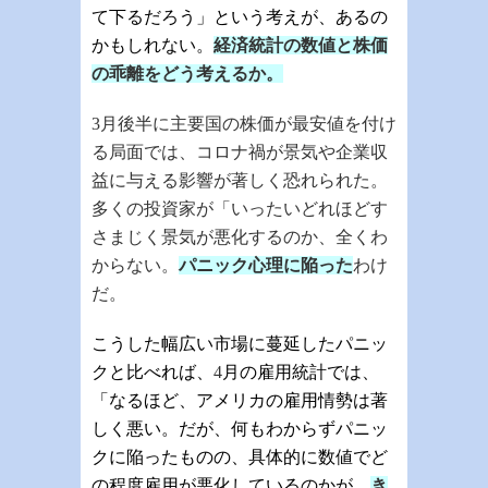
て下るだろう」という考えが、あるの
かもしれない。
経済統計の数値と株価
の乖離をどう考えるか。
3
月後半に主要国の株価が最安値を付け
る局面では、コロナ禍が景気や企業収
益に与える影響が著しく恐れられた。
多くの投資家が「いったいどれほどす
さまじく景気が悪化するのか、全くわ
からない。
パニック心理に陥った
わけ
だ。
こうした幅広い市場に蔓延したパニッ
クと比べれば、
4
月の雇用統計では、
「なるほど、アメリカの雇用情勢は著
しく悪い。だが、何もわからずパニッ
クに陥ったものの、具体的に数値でど
の程度雇用が悪化しているのかが、
き