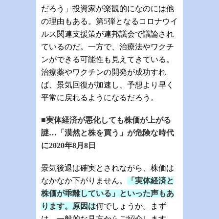
だろう」投資家が楽観的になのには他
の理由もある。第
5
弾となるコロナウイ
ルス関連支援策が連邦議会で議論され
ているのだ。一方で、治療法やワクチ
ンができる可能性も見えてきている。
治療薬やワクチンの開発が成功すれ
ば、景気回復が加速し、予想より早く
平常に戻れるようになるだろう。
■実体経済が悪化しても株価が上がる
謎…「漠然と株を買う」が危険な時代
に
2020
年
8
月
8日
景気後退は確実とされながら、株価は
なかなか下がりません。
「実体経済と
株価が乖離している」といった声もあ
ります。原因は
何でしょうか。まず
は、一般的な見方からご紹介します。