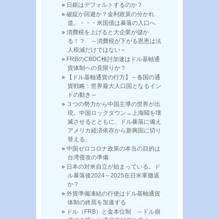
日銀はデフォルトするのか？
破綻か回避か？金利政策の分かれ
道。・・・米国債は暴落の入口へ
消費税を上げると大企業が儲か
る！？ ～消費税が下がる恩恵は法
人税減だけではない～
FRBのCBDC検討加速はドル基軸通
貨体制への見限りか？
【ドル基軸通貨の行方】～各国の通
貨戦略：世界最大人口国となるイン
ドの動き～
３つの勢力から中国主導の世界が出
現。中国ロックダウン→上海閥を壊
滅させるとともに、ドル暴落に備え
アメリカ経済依存から新興国に切り
替える。
中国ゼロコロナ政策の本当の目的は
台湾侵攻の準備
日本の対米自立が始まっている。ド
ル暴落後2024～2025在日米軍撤退
か？
外貨準備凍結の行使はドル基軸通貨
体制の終焉を加速する
ドル（FRB）と金本位制 ～ドル崩