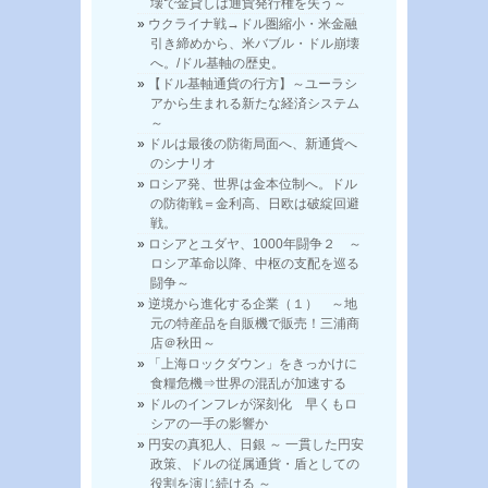
壊で金貸しは通貨発行権を失う～
ウクライナ戦→ドル圏縮小・米金融
引き締めから、米バブル・ドル崩壊
へ。/ドル基軸の歴史。
【ドル基軸通貨の行方】～ユーラシ
アから生まれる新たな経済システム
～
ドルは最後の防衛局面へ、新通貨へ
のシナリオ
ロシア発、世界は金本位制へ。ドル
の防衛戦＝金利高、日欧は破綻回避
戦。
ロシアとユダヤ、1000年闘争２ ～
ロシア革命以降、中枢の支配を巡る
闘争～
逆境から進化する企業（１） ～地
元の特産品を自販機で販売！三浦商
店＠秋田～
「上海ロックダウン」をきっかけに
食糧危機⇒世界の混乱が加速する
ドルのインフレが深刻化 早くもロ
シアの一手の影響か
円安の真犯人、日銀 ～ 一貫した円安
政策、ドルの従属通貨・盾としての
役割を演じ続ける ～