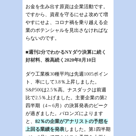
お金を生み出す原資は企業活動です。
ですから、資産を守るにせよ攻めて増
やすにせよ、コロナ禍を乗り越える企
業のポテンシャルを見出さなければな
らないのです。
■週刊
2
分でわかる
NY
ダウ決算に続く
好材料、株高続く
2020
年
8
月
10日
ダウ工業株
30
種平均は先週
1005
ポイン
ト、率にして
3.8
％上昇しました。
S&P500
は
2.5
％高。ナスダックは前週
比で
2.5
％上げました。主要企業の第
2
四半期（
4
～
6
月）の決算発表のピーク
が過ぎました。バロンズによります
と、
82
％の企業がアナリストの予想を
上回る業績を発表
しました。第
1
四半期