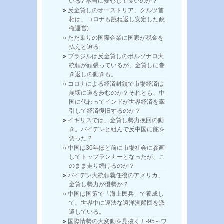
いる? 本当に安心して良いのか？
反金貸しのオーストリア、クルツ首
相は、コロナも跳ね返し安定した政
権運営)
ただ乗りの国際企業に国家が税金を
払えと迫る
ブラジルは反金貸しのボルソナロ大
統領が頑張っているが、金貸しに巻
き返しの動きも。
コロナによる経済封鎖で市場経済は
崩壊に道を歩むのか？それとも、中
国に代わってインドが世界経済を牽
引して経済復旧するのか？
イギリスでは、金貸し勢力挽回の動
き。バイデンと組んで反中国に舵を
切った？
中国は30年ほど前に市場社会に参画
してトップランナーとなったが、こ
のまま走り続けるのか？
バイデン大統領就任後のアメリカ、
金貸し勢力が優勢か？
中国は国策で「海上民兵」で養成し
て、世界中に違法な遠洋漁船団を派
遣している。
国際情勢の大変動を見抜く！-95～ワ