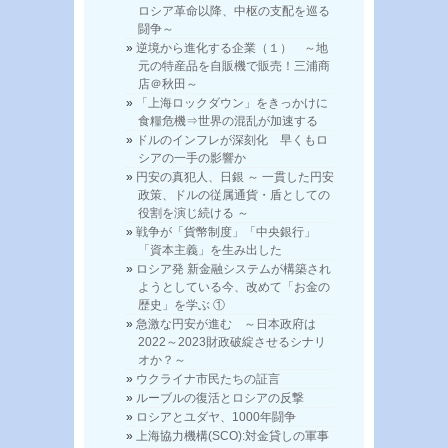
ロシア革命以降、中枢の支配を巡る
闘争～
逆境から進化する企業（１） ～地
元の特産品を自販機で販売！三浦商
店＠秋田～
「上海ロックダウン」をきっかけに
食糧危機⇒世界の混乱が加速する
ドルのインフレが深刻化 早くもロ
シアの一手の影響か
円安の真犯人、日銀 ～ 一貫した円安
政策、ドルの従属通貨・盾としての
役割を演じ続ける ～
戦争が「貨幣制度」「中央銀行」
「資本主義」を生み出した
ロシア発 新金融システムが構築され
ようとしている今、改めて「お金の
歴史」を学ぶ ①
急激な円安が進む ～日本政府は
2022～2023財政破綻させるシナリ
オか？～
ウクライナ市民たちの証言
ルーブルの復活とロシアの反撃
ロシアとユダヤ、1000年闘争
上海協力機構(SCO):対金貸しの軍事