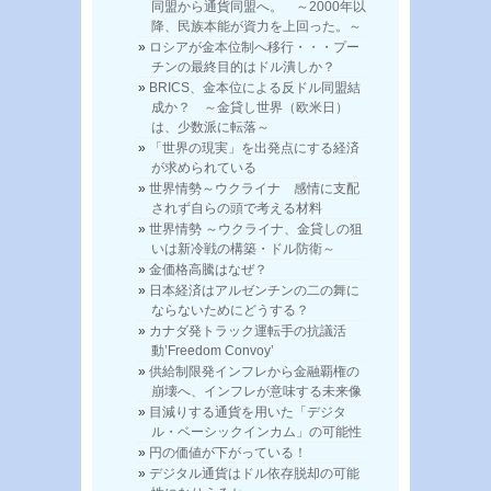
同盟から通貨同盟へ。 ～2000年以
降、民族本能が資力を上回った。～
ロシアが金本位制へ移行・・・プー
チンの最終目的はドル潰しか？
BRICS、金本位による反ドル同盟結
成か？ ～金貸し世界（欧米日）
は、少数派に転落～
「世界の現実」を出発点にする経済
が求められている
世界情勢～ウクライナ 感情に支配
されず自らの頭で考える材料
世界情勢 ～ウクライナ、金貸しの狙
いは新冷戦の構築・ドル防衛～
金価格高騰はなぜ？
日本経済はアルゼンチンの二の舞に
ならないためにどうする？
カナダ発トラック運転手の抗議活
動’Freedom Convoy’
供給制限発インフレから金融覇権の
崩壊へ、インフレが意味する未来像
目減りする通貨を用いた「デジタ
ル・ベーシックインカム」の可能性
円の価値が下がっている！
デジタル通貨はドル依存脱却の可能