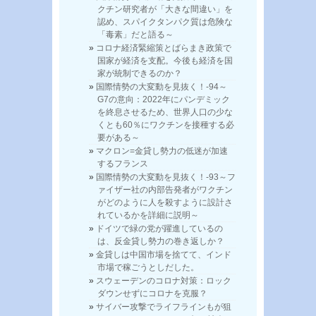
クチン研究者が「大きな間違い」を
認め、スパイクタンパク質は危険な
「毒素」だと語る～
コロナ経済緊縮策とばらまき政策で
国家が経済を支配。今後も経済を国
家が統制できるのか？
国際情勢の大変動を見抜く！-94～
G7の意向：2022年にパンデミック
を終息させるため、世界人口の少な
くとも60％にワクチンを接種する必
要がある～
マクロン=金貸し勢力の低迷が加速
するフランス
国際情勢の大変動を見抜く！-93～フ
ァイザー社の内部告発者がワクチン
がどのように人を殺すように設計さ
れているかを詳細に説明～
ドイツで緑の党が躍進しているの
は、反金貸し勢力の巻き返しか？
金貸しは中国市場を捨てて、インド
市場で稼ごうとしだした。
スウェーデンのコロナ対策：ロック
ダウンせずにコロナを克服？
サイバー攻撃でライフラインもが狙