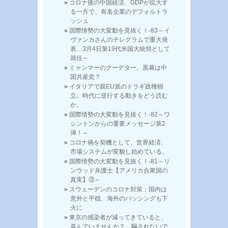
コロナ後の中国経済、GDPが拡大す
る一方で、有名企業のデフォルトラ
ッシュ
国際情勢の大変動を見抜く！-83～イ
ヴァンカさんのテレグラムで重大発
表…3月4日第19代米国大統領として
就任～
ミャンマーのクーデター。黒幕は中
国共産党？
イタリアで親EU派のドラギ政権樹
立。時代に逆行する動きをどう読む
か。
国際情勢の大変動を見抜く！-82～ワ
シントンからの重要メッセージ第2
弾！～
コロナ禍を契機として、世界経済、
市場システムが変貌し始めている。
国際情勢の大変動を見抜く！-81～リ
ンウッド弁護士【アメリカ合衆国の
真実】③～
スウェーデンのコロナ対策：国内は
意外と平穏、海外のバッシングも下
火に
東京の感染者が減ってきていると、
喜んでいませんか？ 騙されないで