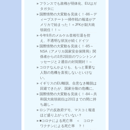
フランスでも政権が弱体化、EUはガ
タガタに
国際情勢の大変動を見抜く！-86～デ
ィープステート一掃作戦の報道がア
メリカで始まった！＋JFKが副大統
領就任！！～
今年9月のメルケル首相引退を控
え、不透明な状況が続くドイツ
国際情勢の大変動を見抜く！-85～
NSA（アメリカ国家安全保障局）関
係者からの3月2回目のワシントンメ
ッセージと２通目の封筒開封！～
コロナなんかよりも、もっと重要な
人類の危機を直視しないといけな
い。
イギリスのEU離脱、合意なき離脱は
回避できたが、国家分裂の危機に。
国際情勢の大変動を見抜く！-84～共
和国大統領就任は20日までの間に持
ち越し～
ロシアの反政府デモ、マスコミ報道
ほど盛り上がっていない？
■コロナによる死亡率 ＜ コロナ
ワクチンによる死亡率 ？！