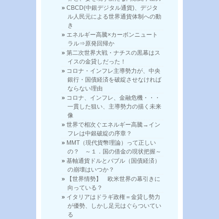
CBCD(中銀デジタル通貨)、デジタ
ル人民元による世界通貨体制への動
き
エネルギー高騰×カーボンニュート
ラル⇒原発回帰か
第二次世界大戦・ナチスの黒幕はス
イスの金貸しだった！
コロナ・インフレ主導勢力が、中央
銀行・国債経済を破綻させなければ
ならない理由
コロナ、インフレ、金融危機・・・
一貫した狙い、主導勢力の描く未来
像
世界で相次ぐエネルギー高騰→イン
フレは中銀破綻の序章？
MMT（現代貨幣理論）って正しい
の？ ～１．国の借金の現状把握～
基軸通貨ドルとバブル（国債経済）
の崩壊はいつか？
【世界情勢】 欧米世界の幕引きに
向っている？
イタリアはドラギ政権＝金貸し勢力
が優勢、しかし足元はぐらついてい
る