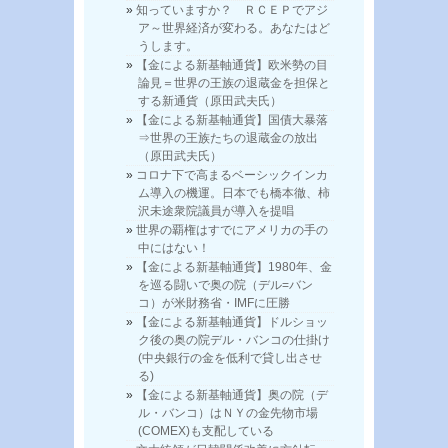
知っていますか？ ＲＣＥＰでアジ
ア～世界経済が変わる。あなたはど
うします。
【金による新基軸通貨】欧米勢の目
論見＝世界の王族の退蔵金を担保と
する新通貨（原田武夫氏）
【金による新基軸通貨】国債大暴落
⇒世界の王族たちの退蔵金の放出
（原田武夫氏）
コロナ下で高まるベーシックインカ
ム導入の機運。日本でも橋本徹、柿
沢未途衆院議員が導入を提唱
世界の覇権はすでにアメリカの手の
中にはない！
【金による新基軸通貨】1980年、金
を巡る闘いで奥の院（デル=バン
コ）が米財務省・IMFに圧勝
【金による新基軸通貨】ドルショッ
ク後の奥の院デル・バンコの仕掛け
(中央銀行の金を低利で貸し出させ
る)
【金による新基軸通貨】奥の院（デ
ル・バンコ）はＮＹの金先物市場
(COMEX)も支配している