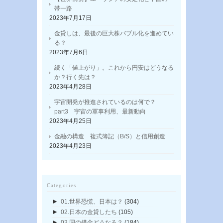
帯一路
2023年7月17日
金貸しは、最後の巨大株バブル化を進めてい
る？
2023年7月6日
続く「値上がり」。これから円安はどうなる
か？行く先は？
2023年4月28日
宇宙開発が推進されているのは何で？
part3 宇宙の軍事利用、最新動向
2023年4月25日
金融の構造 複式簿記（B/S）と信用創造
2023年4月23日
Categories
►
01.世界恐慌、日本は？
(304)
►
02.日本の金貸したち
(105)
►
03.国の借金どうなる？
(184)