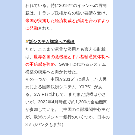
われている。特に2018年のイランへの再制
裁は、トランプ政権からの強い要請を受け、
米国が実施した経済制裁と歩調を合わすよう
に発動
された。
新システム構築への動き
ただ、ここまで露骨な濫用とも言える制裁
は、
世界各国の危機感とドル基軸通貨体制へ
の不信感を強め
、SWIFTに代わるシステム
構築の模索へと向かわせた。
その一つが、中国が2015年に導入した人民
元による国際決済システム（CIPS）があ
る。SWIFTに比して、まだまだ規模は小さ
いが、2022年4月時点で約1,300の金融機関
が参加している。（中国の金融機関中心主だ
が、欧米のメジャー銀行のいくつか、日本の
3メガバンクも参加）