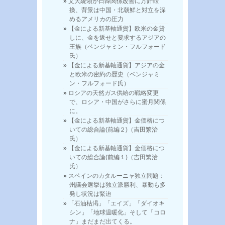
文大統領が日韓関係改善に方針転
換、背景は中国・北朝鮮と対立を深
めるアメリカの圧力
【金による新基軸通貨】欧米の金貸
しに、金を返せと要求するアジアの
王族（ベンジャミン・フルフォード
氏）
【金による新基軸通貨】アジアの金
と欧米の密約の歴史（ベンジャミ
ン・フルフォード氏）
ロシアの天然ガス供給の戦略変更
で、ロシア・中国がさらに蜜月関係
に。
【金による新基軸通貨】金価格につ
いての総合論(前編２)（吉田繁治
氏）
【金による新基軸通貨】金価格につ
いての総合論(前編１)（吉田繁治
氏）
スペインのカタルーニャ独立問題：
州議会選挙は独立派勝利、暴動も多
発し状況は緊迫
「石油枯渇」「エイズ」「ダイオキ
シン」「地球温暖化」そして「コロ
ナ」まだまだ出てくる。