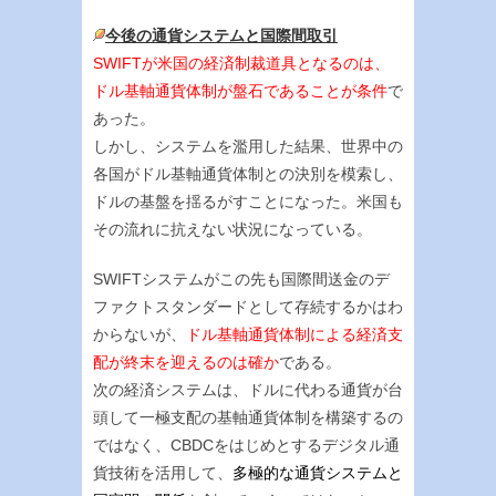
今後の通貨システムと国際間取引
SWIFTが米国の経済制裁道具となるのは、
ドル基軸通貨体制が盤石であることが条件
で
あった。
しかし、システムを濫用した結果、世界中の
各国がドル基軸通貨体制との決別を模索し、
ドルの基盤を揺るがすことになった。米国も
その流れに抗えない状況になっている。
SWIFTシステムがこの先も国際間送金のデ
ファクトスタンダードとして存続するかはわ
からないが、
ドル基軸通貨体制による経済支
配が終末を迎えるのは確か
である。
次の経済システムは、ドルに代わる通貨が台
頭して一極支配の基軸通貨体制を構築するの
ではなく、CBDCをはじめとするデジタル通
貨技術を活用して、
多極的な通貨システムと