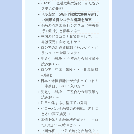
2023年 金融危機の深化・新たなシ
ステムの挑戦
ドル支配・SWIFT制裁の濫用が新し
い国際通貨システム構築を加速
金融の構造① 銀行システム（中央銀
行＋銀行）と債務マネー
中国のゼロコロナ政策見直しで、世
界は安定に向かえるか？
ロシアの新通貨構想／セルゲイ・グ
ラジェフの金融システム
見えない戦争 ～不整合な金融政策を
読み解く2～
ロシア、中国、米欧・・・世界情勢
の俯瞰
日本の米国債離れが始まっている？
下半身は、BRICS入りか？
見えない戦争 ～不整合な金融政策を
読み解く～
注目の集まる小型原子力発電
グローバル金融勢力の殿戦、逆手に
とる中露民族勢力
国債下落と金融危機の始まり ～新
たな秩序への序章か？～
中国分析 ～ 権力強化と自給化？ ～