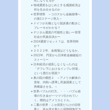
性になりえるか
地域通貨をはじめとする感謝経済は
何を生み出せるのか
世界情勢 ～コロナから金融崩壊へ
の第2ステージ突入～
ドイツが火種となり脱炭素の動きに
ブレーキがかかる？
デジタル通貨の可能性と狙いー管理
社会か民族自決かー
2024通貨リセット？は、世界同時
か？
２０２２年、金相場はどうなるか。
2022年、円安から日米欧金融破綻の
ストーリー
日本経済が成長しなくなったのは
「デフレ下におけるインフレ対策」
という愚行が原因？
奥の院の構想２ ～アメリカ解体の
意味、内戦へ誘導し民族国家として
再構築させる。～
世界バブルの行方。・・・バブル崩
壊の引き金が一つづつ引かれてい
く。標的はアメリカとドル。
二重の世界：ニセ現実だらけの旧世
界と、姿を現す新たな同類闘争圧力