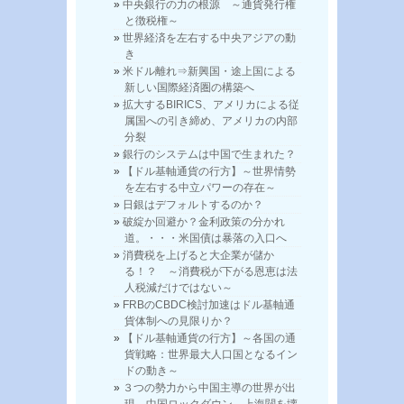
中央銀行の力の根源 ～通貨発行権
と徴税権～
世界経済を左右する中央アジアの動
き
米ドル離れ⇒新興国・途上国による
新しい国際経済圏の構築へ
拡大するBIRICS、アメリカによる従
属国への引き締め、アメリカの内部
分裂
銀行のシステムは中国で生まれた？
【ドル基軸通貨の行方】～世界情勢
を左右する中立パワーの存在～
日銀はデフォルトするのか？
破綻か回避か？金利政策の分かれ
道。・・・米国債は暴落の入口へ
消費税を上げると大企業が儲か
る！？ ～消費税が下がる恩恵は法
人税減だけではない～
FRBのCBDC検討加速はドル基軸通
貨体制への見限りか？
【ドル基軸通貨の行方】～各国の通
貨戦略：世界最大人口国となるイン
ドの動き～
３つの勢力から中国主導の世界が出
現。中国ロックダウン→上海閥を壊