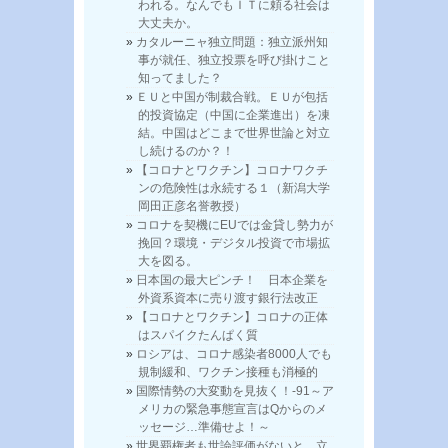
われる。なんでもＩＴに頼る社会は
大丈夫か。
カタルーニャ独立問題：独立派州知
事が就任、独立投票を呼び掛けこと
知ってました？
ＥＵと中国が制裁合戦。ＥＵが包括
的投資協定（中国に企業進出）を凍
結。中国はどこまで世界世論と対立
し続けるのか？！
【コロナとワクチン】コロナワクチ
ンの危険性は永続する１（新潟大学
岡田正彦名誉教授）
コロナを契機にEUでは金貸し勢力が
挽回？環境・デジタル投資で市場拡
大を図る。
日本国の最大ピンチ！ 日本企業を
外資系資本に売り渡す銀行法改正
【コロナとワクチン】コロナの正体
はスパイクたんぱく質
ロシアは、コロナ感染者8000人でも
規制緩和、ワクチン接種も消極的
国際情勢の大変動を見抜く！-91～ア
メリカの緊急事態宣言はQからのメ
ッセージ…準備せよ！～
世界覇権者も世論評価がないと、立