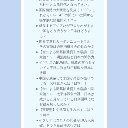
ち往生となる時代となってきた。
国際情勢の大変動を見抜く！-90～こ
れから10～14日の間にDSに関する
衝撃的な情報開示！？～
成長するアジアだが巨大なわがまま
中国をどう扱うか？日本はどうす
る？
世界で進むカーボンニュートラル、
その実態は過剰消費社会の延命か？
【金による新基軸通貨】市場論・国
家論１９．明治維新と日本の闇勢力
イギリスのEU離脱、戦略の重心をイ
ンド太平洋に置き航空母艦を日本に
派遣
中国が威嚇して米国が兵器を売りつ
ける、お得意さんは「日本」！
【金による新基軸通貨】市場論・国
家論１８．太平洋戦争の謎 日本は
敗けると分かっている日米開戦にな
ぜ踏み切ったのか？
【実現塾】やる気を生み出すには？
１前半
イタリアはコロナの死者が10万人突
破、ドラギ新政権の行方は