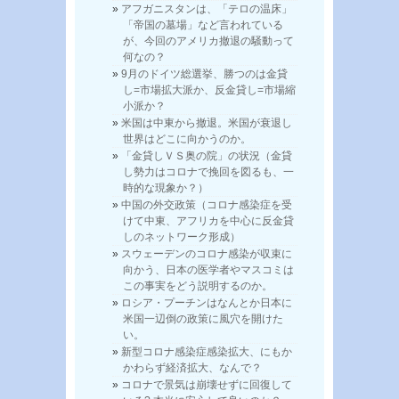
アフガニスタンは、「テロの温床」
「帝国の墓場」など言われている
が、今回のアメリカ撤退の騒動って
何なの？
9月のドイツ総選挙、勝つのは金貸
し=市場拡大派か、反金貸し=市場縮
小派か？
米国は中東から撤退。米国が衰退し
世界はどこに向かうのか。
「金貸しＶＳ奥の院」の状況（金貸
し勢力はコロナで挽回を図るも、一
時的な現象か？）
中国の外交政策（コロナ感染症を受
けて中東、アフリカを中心に反金貸
しのネットワーク形成）
スウェーデンのコロナ感染が収束に
向かう、日本の医学者やマスコミは
この事実をどう説明するのか。
ロシア・プーチンはなんとか日本に
米国一辺倒の政策に風穴を開けた
い。
新型コロナ感染症感染拡大、にもか
かわらず経済拡大、なんで？
コロナで景気は崩壊せずに回復して