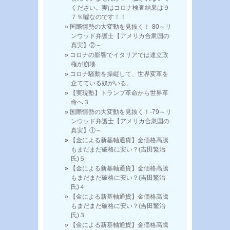
ください。実はコロナ検査結果は９
７％嘘なのです！！
国際情勢の大変動を見抜く！-80～リ
ンウッド弁護士【アメリカ合衆国の
真実】②～
コロナの影響でイタリアでは連立政
権が崩壊
コロナ騒動を操縦して、世界変革を
企てている奴がいる。
【実現塾】トランプ革命から世界革
命へ３
国際情勢の大変動を見抜く！-79～リ
ンウッド弁護士【アメリカ合衆国の
真実】①～
【金による新基軸通貨】金価格高騰
もまだまだ破格に安い？(吉田繁治
氏)５
【金による新基軸通貨】金価格高騰
もまだまだ破格に安い？(吉田繁治
氏)４
【金による新基軸通貨】金価格高騰
もまだまだ破格に安い？(吉田繁治
氏)３
【金による新基軸通貨】金価格高騰