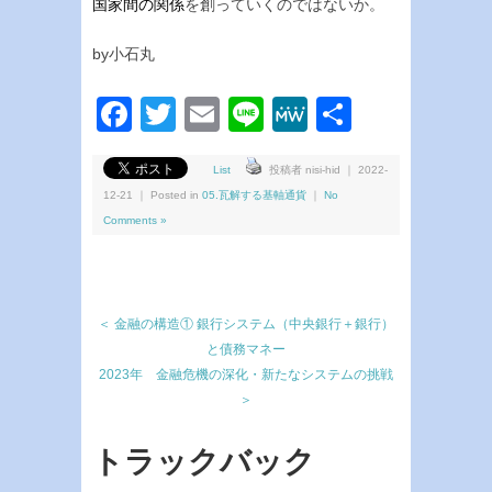
国家間の関係
を創っていくのではないか。
by小石丸
Facebook
Twitter
Email
Line
MeWe
共
有
List
投稿者 nisi-hid ｜ 2022-
12-21 ｜ Posted in
05.瓦解する基軸通貨
｜
No
Comments »
＜ 金融の構造① 銀行システム（中央銀行＋銀行）
と債務マネー
2023年 金融危機の深化・新たなシステムの挑戦
＞
トラックバック