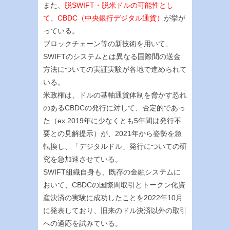
また、
脱SWIFT・脱米ドルの可能性とし
て、CBDC（中央銀行デジタル通貨）
が挙が
っている。
ブロックチェーン等の新技術を用いて、
SWIFTのシステムとは異なる国際間の送金
方法についての実証実験が各地で進められて
いる。
米政権は、ドルの基軸通貨体制を脅かす恐れ
のあるCBDCの発行に対して、否定的であっ
た（ex.2019年に少なくとも5年間は発行不
要との見解提示）が、2021年から姿勢を急
転換し、「デジタルドル」発行についての研
究を急加速させている。
SWIFT組織自身も、既存の金融システムに
おいて、CBDCの国際間取引とトークン化資
産決済の実験に成功したことを2022年10月
に発表しており、旧来のドル決済以外の取引
への適応を試みている。