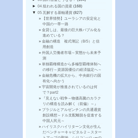
►
04.狙われる国の資産
(168)
▼
05.瓦解する基軸通貨
(827)
【世界情勢】ユーラシアの安定化と
中国の一帯一路
金貸しは、最後の巨大株バブル化を
進めている？
金融の構造 複式簿記（B/S）と信
用創造
外国人労働者市場～実態から未来予
測
単独覇権構造から多極型覇権体制へ
の移行～資源国優位の経済協定へ～
金融危機の拡大から、中央銀行の国
有化へ向かう
宇宙開発が推進されているのは何
で？part2
『見えない戦争～物価高騰のカラク
リの構造を読み解く（前偏）～』
ブラジルとアルゼンチンの共通通貨
創設構想～ドル支配離脱を促進する
中国人民元～
ハイリスクハイリターン文化が生ん
だベンチャーキャピタル２～スター
トアップの聖地、シリコンバレーの