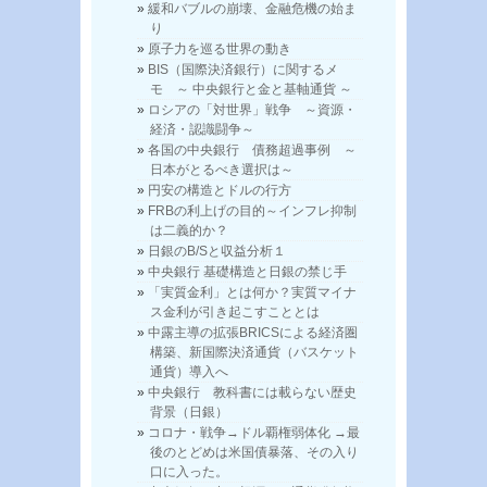
緩和バブルの崩壊、金融危機の始ま
り
原子力を巡る世界の動き
BIS（国際決済銀行）に関するメ
モ ～ 中央銀行と金と基軸通貨 ～
ロシアの「対世界」戦争 ～資源・
経済・認識闘争～
各国の中央銀行 債務超過事例 ～
日本がとるべき選択は～
円安の構造とドルの行方
FRBの利上げの目的～インフレ抑制
は二義的か？
日銀のB/Sと収益分析１
中央銀行 基礎構造と日銀の禁じ手
「実質金利」とは何か？実質マイナ
ス金利が引き起こすこととは
中露主導の拡張BRICSによる経済圏
構築、新国際決済通貨（バスケット
通貨）導入へ
中央銀行 教科書には載らない歴史
背景（日銀）
コロナ・戦争→ドル覇権弱体化 →最
後のとどめは米国債暴落、その入り
口に入った。