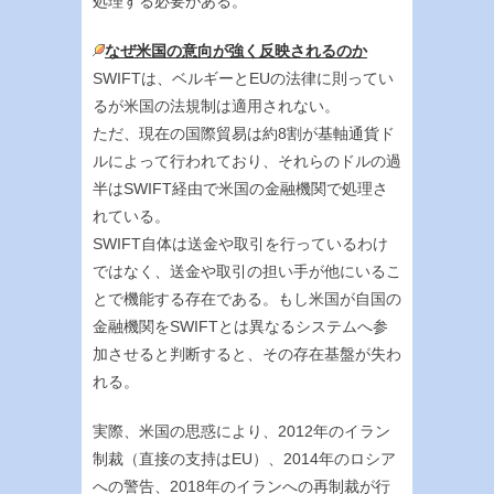
処理する必要がある。
なぜ米国の意向が強く反映されるのか
SWIFTは、ベルギーとEUの法律に則ってい
るが米国の法規制は適用されない。
ただ、現在の国際貿易は約8割が基軸通貨ド
ルによって行われており、それらのドルの過
半はSWIFT経由で米国の金融機関で処理さ
れている。
SWIFT自体は送金や取引を行っているわけ
ではなく、送金や取引の担い手が他にいるこ
とで機能する存在である。もし米国が自国の
金融機関をSWIFTとは異なるシステムへ参
加させると判断すると、その存在基盤が失わ
れる。
実際、米国の思惑により、2012年のイラン
制裁（直接の支持はEU）、2014年のロシア
への警告、2018年のイランへの再制裁が行