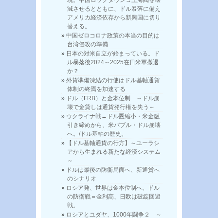
滅させるとともに、ドル暴落に備え
アメリカ経済依存から新興国に切り
替える。
中国ゼロコロナ政策の本当の目的は
台湾侵攻の準備
日本の対米自立が始まっている。ド
ル暴落後2024～2025在日米軍撤退
か？
外貨準備凍結の行使はドル基軸通貨
体制の終焉を加速する
ドル（FRB）と金本位制 ～ドル崩
壊で金貸しは通貨発行権を失う～
ウクライナ戦→ドル圏縮小・米金融
引き締めから、米バブル・ドル崩壊
へ。/ドル基軸の歴史。
【ドル基軸通貨の行方】～ユーラシ
アから生まれる新たな経済システム
～
ドルは最後の防衛局面へ、新通貨へ
のシナリオ
ロシア発、世界は金本位制へ。ドル
の防衛戦＝金利高、日欧は破綻回避
戦。
ロシアとユダヤ、1000年闘争２ ～