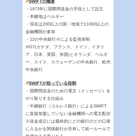
SWIFTの概要
・1973年に国際間送金の手段として設立
・本拠地はベルギー
・現在は200以上の国・地域で11000以上の
金融機関が参加
・12の中央銀行※による監視体制
※G7(カナダ、フランス、ドイツ、イタリ
ア、日本、英国、米国)とオランダ、ベルギ
ー、スイス、スウェーデンの中央銀行、欧州
中央銀行
SWIFTが担っている役割
・国際間送金のための電文（メッセージ）を
やり取りする仕組み
・中継銀行（コルレス銀行）によるSWIFT
に直接加盟していない金融機関への電文配信
※送金成立には最終的にどの銀行のどの口座
に入るかを関係銀行が共有して統一ルールで