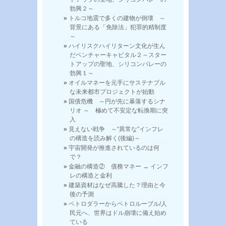
勃興２～
トルコ地震で多くの建物が倒壊 ～
背景にある「免除法」犯罪的精制度
～
ハイリスクハイリターン文化が生ん
だベンチャーキャピタル２～スター
トアップの聖地、シリコンバレーの
勃興１～
オイルマネーを元手にサステナブル
な未来都市プロジェクトが始動
国債危機 ～円が先に暴落するシナ
リオ ～ 極めて不安定な転換期に突
入
見えない戦争 ～“異常な”インフレ
の構造を読み解く(後編)～
宇宙開発が推進されているのは何
で？
金融の構造② 債務マネー → インフ
レの構造と金利
建築資材はなぜ高騰した？理由と今
後の予測
ペトロダラーからペトロルーブル/人
民元へ、世界はドル崩壊に備え始め
ている