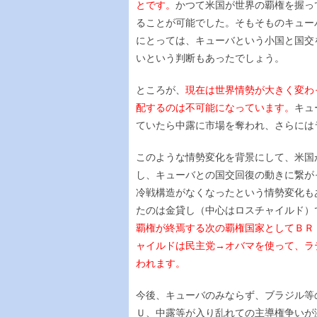
とです。
かつて米国が世界の覇権を握っ
ることが可能でした。そもそものキュー
にとっては、キューバという小国と国交
いという判断もあったでしょう。
ところが、
現在は世界情勢が大きく変わ
配するのは不可能になっています。
キュ
ていたら中露に市場を奪われ、さらには
このような情勢変化を背景にして、米国
し、キューバとの国交回復の動きに繋が
冷戦構造がなくなったという情勢変化も
たのは金貸し（中心はロスチャイルド）
覇権が終焉する次の覇権国家としてＢＲ
ャイルドは民主党→オバマを使って、ラ
われます。
今後、キューバのみならず、ブラジル等
Ｕ、中露等が入り乱れての主導権争いが