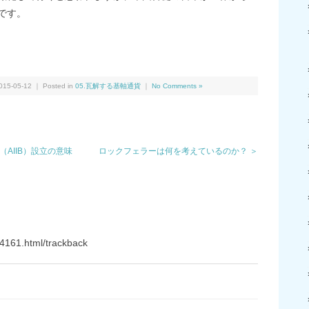
です。
We
共
有
15-05-12 ｜ Posted in
05.瓦解する基軸通貨
｜
No Comments »
AIIB）設立の意味
ロックフェラーは何を考えているのか？ ＞
4161.html/trackback