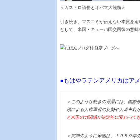
＜カストロ議長とオバマ大統領＞
引き続き、マスコミが伝えない本質を追
として、米国・キューバ国交回復の意味
●もはやラテンアメリカはア
＞このような動きの背景には、国際政
領による人権重視の姿勢や人道主義
と米国の力関係が決定的に変わって
＞周知のように米国は、１９５９年