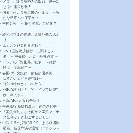
グローバル金融勢力の殿戦、逆手に
とる中露民族勢力
国債下落と金融危機の始まり ～新
たな秩序への序章か？～
中国分析 ～ 権力強化と自給化？
～
緩和バブルの崩壊、金融危機の始ま
り
原子力を巡る世界の動き
BIS（国際決済銀行）に関するメ
モ ～ 中央銀行と金と基軸通貨 ～
ロシアの「対世界」戦争 ～資源・
経済・認識闘争～
各国の中央銀行 債務超過事例 ～
日本がとるべき選択は～
円安の構造とドルの行方
FRBの利上げの目的～インフレ抑制
は二義的か？
日銀のB/Sと収益分析１
中央銀行 基礎構造と日銀の禁じ手
「実質金利」とは何か？実質マイナ
ス金利が引き起こすこととは
中露主導の拡張BRICSによる経済圏
構築、新国際決済通貨（バスケット