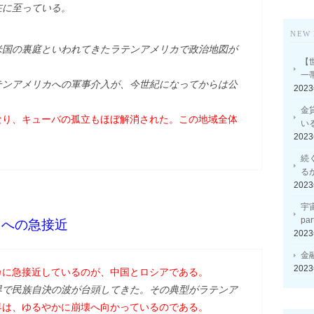
在に至っている。
NEW 
米国の裏庭といわれてきたラテンアメリカで政治地図が
【
一
テンアメリカへの軍事介入が、今世紀になってからは公
202
金
なり、キューバの孤立もほぼ解消された。この地域全体
い
202
続
る
202
宇
p
カへの急接近
202
金
202
カに急接近しているのが、中国とロシアである。
界で民族自決の波が台頭してきた。その典型がラテンア
界は、ゆるやかに崩壊へ向かっているのである。