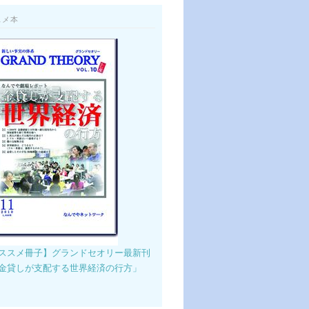
スメ本
ススメ冊子】グランドセオリー最新刊
金貸しが支配する世界経済の行方」