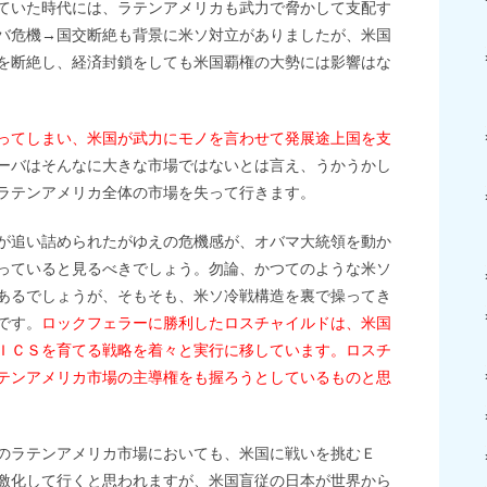
ていた時代には、ラテンアメリカも武力で脅かして支配す
バ危機→国交断絶も背景に米ソ対立がありましたが、米国
を断絶し、経済封鎖をしても米国覇権の大勢には影響はな
ってしまい、米国が武力にモノを言わせて発展途上国を支
ーバはそんなに大きな市場ではないとは言え、うかうかし
ラテンアメリカ全体の市場を失って行きます。
が追い詰められたがゆえの危機感が、オバマ大統領を動か
っていると見るべきでしょう。勿論、かつてのような米ソ
あるでしょうが、そもそも、米ソ冷戦構造を裏で操ってき
です。
ロックフェラーに勝利したロスチャイルドは、米国
ＩＣＳを育てる戦略を着々と実行に移しています。ロスチ
テンアメリカ市場の主導権をも握ろうとしているものと思
のラテンアメリカ市場においても、米国に戦いを挑むＥ
激化して行くと思われますが、米国盲従の日本が世界から