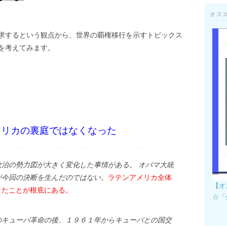
オス
求するという観点から、世界の覇権移行を示すトピックス
を考えてみます。
メリカの裏庭ではなくなった
治の勢力図が大きく変化した事情がある。 オバマ大統
が今回の決断を生んだのではない。
ラテンアメリカ全体
【オ
きたことが根底にある。
☆「
のキューバ革命の後、１９６１年からキューバとの国交