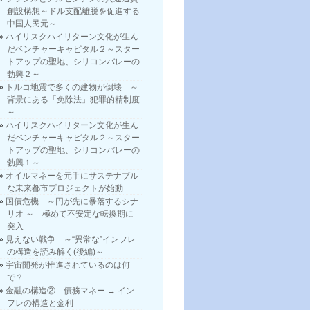
創設構想～ドル支配離脱を促進する
中国人民元～
ハイリスクハイリターン文化が生ん
だベンチャーキャピタル２～スター
トアップの聖地、シリコンバレーの
勃興２～
トルコ地震で多くの建物が倒壊 ～
背景にある「免除法」犯罪的精制度
～
ハイリスクハイリターン文化が生ん
だベンチャーキャピタル２～スター
トアップの聖地、シリコンバレーの
勃興１～
オイルマネーを元手にサステナブル
な未来都市プロジェクトが始動
国債危機 ～円が先に暴落するシナ
リオ ～ 極めて不安定な転換期に
突入
見えない戦争 ～“異常な”インフレ
の構造を読み解く(後編)～
宇宙開発が推進されているのは何
で？
金融の構造② 債務マネー → イン
フレの構造と金利