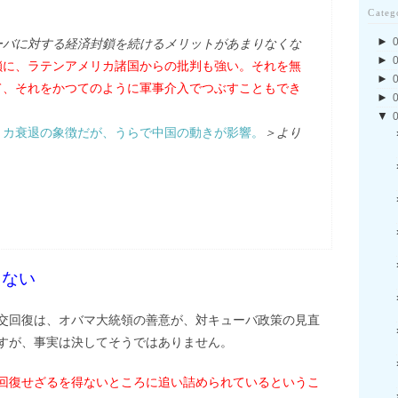
Categ
►
ーバに対する経済封鎖を続けるメリットがあまりなくな
►
鎖に、ラテンアメリカ諸国からの批判も強い。それを無
►
て、それをかつてのように軍事介入でつぶすこともでき
►
▼
リカ衰退の象徴だが、うらで中国の動きが影響。
＞より
えない
交回復は、オバマ大統領の善意が、対キューバ政策の見直
すが、事実は決してそうではありません。
回復せざるを得ないところに追い詰められているというこ