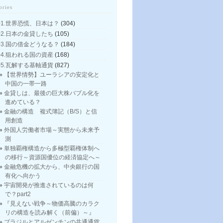
ories
01.世界恐慌、日本は？
(304)
02.日本の金貸したち
(105)
03.国の借金どうなる？
(184)
04.狙われる国の資産
(168)
05.瓦解する基軸通貨
(827)
【世界情勢】ユーラシアの安定化と
中国の一帯一路
金貸しは、最後の巨大株バブル化を
進めている？
金融の構造 複式簿記（B/S）と信
用創造
外国人労働者市場～実態から未来予
測
単独覇権構造から多極型覇権体制へ
の移行～資源国優位の経済協定へ～
金融危機の拡大から、中央銀行の国
有化へ向かう
宇宙開発が推進されているのは何
で？part2
『見えない戦争～物価高騰のカラク
リの構造を読み解く（前偏）～』
ブラジルとアルゼンチンの共通通貨