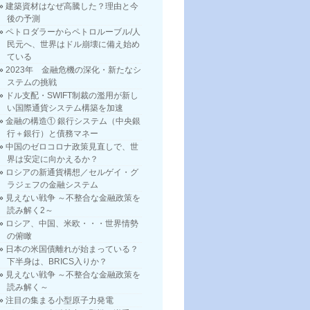
建築資材はなぜ高騰した？理由と今
後の予測
ペトロダラーからペトロルーブル/人
民元へ、世界はドル崩壊に備え始め
ている
2023年 金融危機の深化・新たなシ
ステムの挑戦
ドル支配・SWIFT制裁の濫用が新し
い国際通貨システム構築を加速
金融の構造① 銀行システム（中央銀
行＋銀行）と債務マネー
中国のゼロコロナ政策見直しで、世
界は安定に向かえるか？
ロシアの新通貨構想／セルゲイ・グ
ラジェフの金融システム
見えない戦争 ～不整合な金融政策を
読み解く2～
ロシア、中国、米欧・・・世界情勢
の俯瞰
日本の米国債離れが始まっている？
下半身は、BRICS入りか？
見えない戦争 ～不整合な金融政策を
読み解く～
注目の集まる小型原子力発電