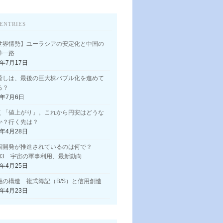
ENTRIES
世界情勢】ユーラシアの安定化と中国の
帯一路
3年7月17日
貸しは、最後の巨大株バブル化を進めて
る？
3年7月6日
く「値上がり」。これから円安はどうな
か？行く先は？
3年4月28日
宙開発が推進されているのは何で？
art3 宇宙の軍事利用、最新動向
3年4月25日
融の構造 複式簿記（B/S）と信用創造
3年4月23日