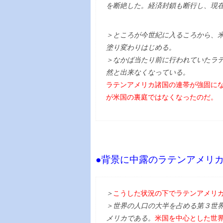
を断絶した。経済封鎖も断行し、現
＞ところが今世紀に入るころから、
塗り変わりはじめる。
＞なかば当たり前に行われていたラ
然と出来なくなっている。
ラテンアメリカ諸国の連帯が強固に
が米国の裏庭ではなくなったのだ。
●背景に中露のラテンアメリ
＞
こうした状況の下でラテンアメリ
＞世界の人口の大半を占める第３世
メリカである。
米国を中心とした世