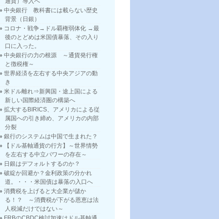
通貨）導入へ
中央銀行 教科書には載らない歴史
背景（日銀）
コロナ・戦争→ドル覇権弱体化 →最
後のとどめは米国債暴落、その入り
口に入った。
中央銀行の力の根源 ～通貨発行権
と徴税権～
世界経済を左右する中央アジアの動
き
米ドル離れ⇒新興国・途上国による
新しい国際経済圏の構築へ
拡大するBIRICS、アメリカによる従
属国への引き締め、アメリカの内部
分裂
銀行のシステムは中国で生まれた？
【ドル基軸通貨の行方】～世界情勢
を左右する中立パワーの存在～
日銀はデフォルトするのか？
破綻か回避か？金利政策の分かれ
道。・・・米国債は暴落の入口へ
消費税を上げると大企業が儲か
る！？ ～消費税が下がる恩恵は法
人税減だけではない～
FRBのCBDC検討加速はドル基軸通