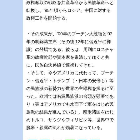
政権奪取の戦略を共産革命から民族革命へと
転換し、’95年頃からロシア、中国に対する
政権工作を開始する。
・その成果が、’00年のプーチン大統領と’02
年の胡錦濤主席（その後’12年に習近平に禅
譲）の登場である。彼らは、周到にロスチャ
系の政権幹部や資本家を粛清してゆくと共
に、民族自決路線で連携してきた。
・そして、今やアメリカに代わって、プーチ
ン・習近平・トランプ（・日本の安倍も）等
の民族派の新勢力が世界の主導権を握るに至
った。欧州では右翼民族派の台頭が顕著であ
り（実はアメリカでも水面下で軍をはじめ民
族派の結集が進んでいる）、南米諸国をはじ
めトルコ、サウジやフィリピン等、世界中で
脱米・親露の流れが顕著になっている。