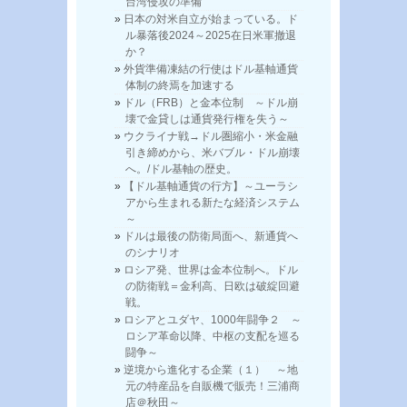
台湾侵攻の準備
日本の対米自立が始まっている。ド
ル暴落後2024～2025在日米軍撤退
か？
外貨準備凍結の行使はドル基軸通貨
体制の終焉を加速する
ドル（FRB）と金本位制 ～ドル崩
壊で金貸しは通貨発行権を失う～
ウクライナ戦→ドル圏縮小・米金融
引き締めから、米バブル・ドル崩壊
へ。/ドル基軸の歴史。
【ドル基軸通貨の行方】～ユーラシ
アから生まれる新たな経済システム
～
ドルは最後の防衛局面へ、新通貨へ
のシナリオ
ロシア発、世界は金本位制へ。ドル
の防衛戦＝金利高、日欧は破綻回避
戦。
ロシアとユダヤ、1000年闘争２ ～
ロシア革命以降、中枢の支配を巡る
闘争～
逆境から進化する企業（１） ～地
元の特産品を自販機で販売！三浦商
店＠秋田～