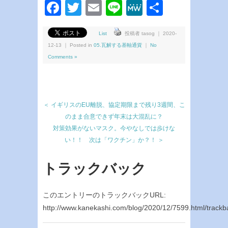
Facebook
Twitter
Email
Line
MeWe
共
有
List
投稿者 tasog ｜ 2020-
12-13 ｜ Posted in
05.瓦解する基軸通貨
｜
No
Comments »
＜ イギリスのEU離脱、協定期限まで残り3週間、こ
のまま合意できず年末は大混乱に？
対策効果がないマスク。今やなしでは歩けな
い！！ 次は「ワクチン」か？！ ＞
トラックバック
このエントリーのトラックバックURL:
http://www.kanekashi.com/blog/2020/12/7599.html/trackb