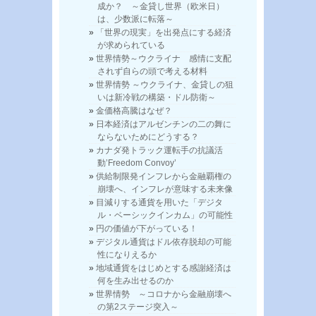
成か？ ～金貸し世界（欧米日）
は、少数派に転落～
「世界の現実」を出発点にする経済
が求められている
世界情勢～ウクライナ 感情に支配
されず自らの頭で考える材料
世界情勢 ～ウクライナ、金貸しの狙
いは新冷戦の構築・ドル防衛～
金価格高騰はなぜ？
日本経済はアルゼンチンの二の舞に
ならないためにどうする？
カナダ発トラック運転手の抗議活
動’Freedom Convoy’
供給制限発インフレから金融覇権の
崩壊へ、インフレが意味する未来像
目減りする通貨を用いた「デジタ
ル・ベーシックインカム」の可能性
円の価値が下がっている！
デジタル通貨はドル依存脱却の可能
性になりえるか
地域通貨をはじめとする感謝経済は
何を生み出せるのか
世界情勢 ～コロナから金融崩壊へ
の第2ステージ突入～