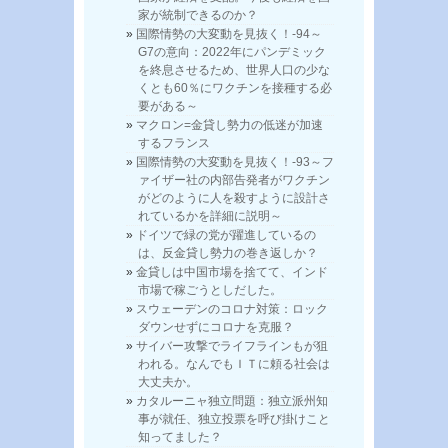
家が統制できるのか？
国際情勢の大変動を見抜く！-94～
G7の意向：2022年にパンデミック
を終息させるため、世界人口の少な
くとも60％にワクチンを接種する必
要がある～
マクロン=金貸し勢力の低迷が加速
するフランス
国際情勢の大変動を見抜く！-93～フ
ァイザー社の内部告発者がワクチン
がどのように人を殺すように設計さ
れているかを詳細に説明～
ドイツで緑の党が躍進しているの
は、反金貸し勢力の巻き返しか？
金貸しは中国市場を捨てて、インド
市場で稼ごうとしだした。
スウェーデンのコロナ対策：ロック
ダウンせずにコロナを克服？
サイバー攻撃でライフラインもが狙
われる。なんでもＩＴに頼る社会は
大丈夫か。
カタルーニャ独立問題：独立派州知
事が就任、独立投票を呼び掛けこと
知ってました？