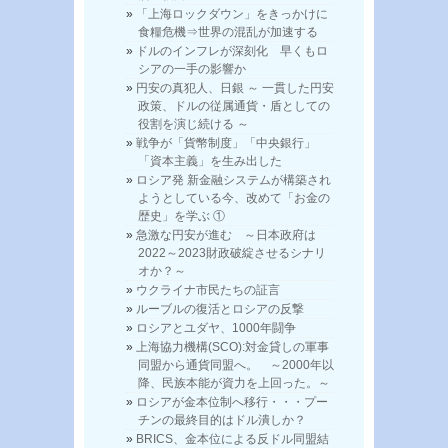
「上海ロックダウン」をきっかけに
食糧危機⇒世界の混乱が加速する
ドルのインフレが深刻化 早くもロ
シアの一手の影響か
円安の真犯人、日銀 ～ 一貫した円安
政策、ドルの従属通貨・盾としての
役割を演じ続ける ～
戦争が「貨幣制度」「中央銀行」
「資本主義」を生み出した
ロシア発 新金融システムが構築され
ようとしている今、改めて「お金の
歴史」を学ぶ ①
急激な円安が進む ～日本政府は
2022～2023財政破綻させるシナリ
オか？～
ウクライナ市民たちの証言
ルーブルの復活とロシアの反撃
ロシアとユダヤ、1000年闘争
上海協力機構(SCO):対金貸しの軍事
同盟から通貨同盟へ。 ～2000年以
降、民族本能が資力を上回った。～
ロシアが金本位制へ移行・・・プー
チンの最終目的はドル潰しか？
BRICS、金本位による反ドル同盟結