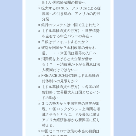
新しい国際経済圏の構築へ
拡大するBIRICS、アメリカによる従
属国への引き締め、アメリカの内部
分裂
銀行のシステムは中国で生まれた？
【ドル基軸通貨の行方】～世界情勢
を左右する中立パワーの存在～
日銀はデフォルトするのか？
破綻か回避か？金利政策の分かれ
道。・・・米国債は暴落の入口へ
消費税を上げると大企業が儲か
る！？ ～消費税が下がる恩恵は法
人税減だけではない～
FRBのCBDC検討加速はドル基軸通
貨体制への見限りか？
【ドル基軸通貨の行方】～各国の通
貨戦略：世界最大人口国となるイン
ドの動き～
３つの勢力から中国主導の世界が出
現。中国ロックダウン→上海閥を壊
滅させるとともに、ドル暴落に備え
アメリカ経済依存から新興国に切り
替える。
中国ゼロコロナ政策の本当の目的は