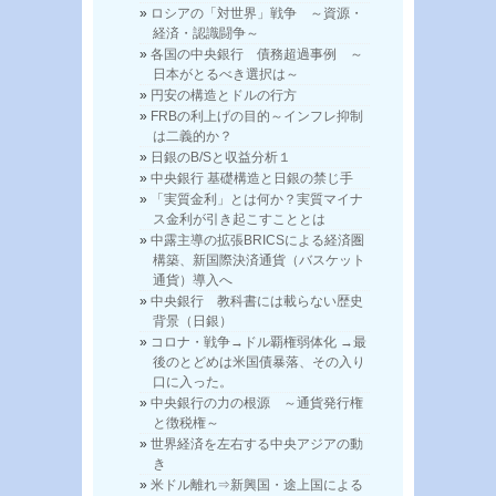
ロシアの「対世界」戦争 ～資源・
経済・認識闘争～
各国の中央銀行 債務超過事例 ～
日本がとるべき選択は～
円安の構造とドルの行方
FRBの利上げの目的～インフレ抑制
は二義的か？
日銀のB/Sと収益分析１
中央銀行 基礎構造と日銀の禁じ手
「実質金利」とは何か？実質マイナ
ス金利が引き起こすこととは
中露主導の拡張BRICSによる経済圏
構築、新国際決済通貨（バスケット
通貨）導入へ
中央銀行 教科書には載らない歴史
背景（日銀）
コロナ・戦争→ドル覇権弱体化 →最
後のとどめは米国債暴落、その入り
口に入った。
中央銀行の力の根源 ～通貨発行権
と徴税権～
世界経済を左右する中央アジアの動
き
米ドル離れ⇒新興国・途上国による