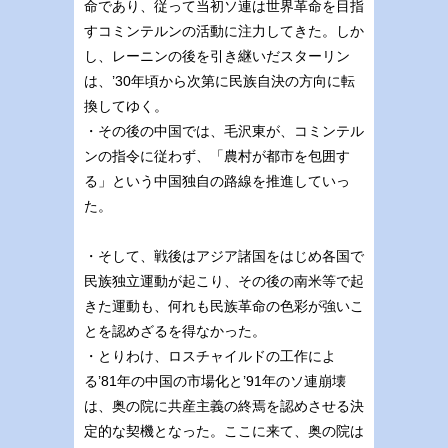
命であり、従って当初ソ連は世界革命を目指
すコミンテルンの活動に注力してきた。しか
し、レーニンの後を引き継いだスターリン
は、’30年頃から次第に民族自決の方向に転
換してゆく。
・その後の中国では、毛沢東が、コミンテル
ンの指令に従わず、「農村が都市を包囲す
る」という中国独自の路線を推進していっ
た。
・そして、戦後はアジア諸国をはじめ各国で
民族独立運動が起こり、その後の南米等で起
きた運動も、何れも民族革命の色彩が強いこ
とを認めざるを得なかった。
・とりわけ、ロスチャイルドの工作によ
る’81年の中国の市場化と’91年のソ連崩壊
は、奥の院に共産主義の終焉を認めさせる決
定的な契機となった。ここに来て、奥の院は