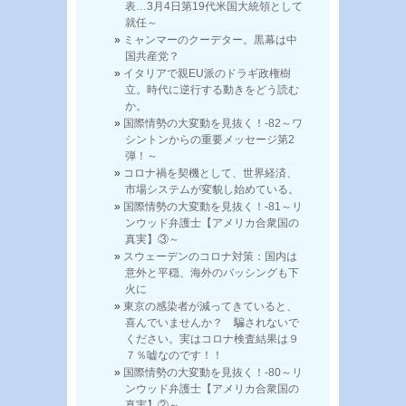
表…3月4日第19代米国大統領として
就任～
ミャンマーのクーデター。黒幕は中
国共産党？
イタリアで親EU派のドラギ政権樹
立。時代に逆行する動きをどう読む
か。
国際情勢の大変動を見抜く！-82～ワ
シントンからの重要メッセージ第2
弾！～
コロナ禍を契機として、世界経済、
市場システムが変貌し始めている。
国際情勢の大変動を見抜く！-81～リ
ンウッド弁護士【アメリカ合衆国の
真実】③～
スウェーデンのコロナ対策：国内は
意外と平穏、海外のバッシングも下
火に
東京の感染者が減ってきていると、
喜んでいませんか？ 騙されないで
ください。実はコロナ検査結果は９
７％嘘なのです！！
国際情勢の大変動を見抜く！-80～リ
ンウッド弁護士【アメリカ合衆国の
真実】②～