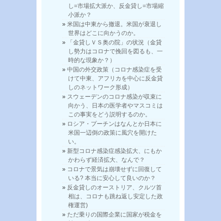
し=市場拡大派か、反金貸し=市場縮
小派か？
米国は中東から撤退。米国が衰退し
世界はどこに向かうのか。
「金貸しＶＳ奥の院」の状況（金貸
し勢力はコロナで挽回を図るも、一
時的な現象か？）
中国の外交政策（コロナ感染症を受
けて中東、アフリカを中心に反金貸
しのネットワーク形成）
スウェーデンのコロナ感染が収束に
向かう、日本の医学者やマスコミは
この事実をどう説明するのか。
ロシア・プーチンはなんとか日本に
米国一辺倒の政策に風穴を開けた
い。
新型コロナ感染症感染拡大、にもか
かわらず経済拡大、なんで？
コロナで景気は崩壊せずに回復して
いる? 本当に安心して良いのか？
反金貸しのオーストリア、クルツ首
相は、コロナも跳ね返し安定した政
権運営)
ただ乗りの国際企業に国家が税金を