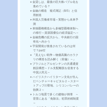
金貸しは、最後の巨大株バブル化を
進めている？
金融の構造 複式簿記（B/S）と信
用創造
外国人労働者市場～実態から未来予
測
単独覇権構造から多極型覇権体制へ
の移行～資源国優位の経済協定へ～
金融危機の拡大から、中央銀行の国
有化へ向かう
宇宙開発が推進されているのは何
で？part2
『見えない戦争～物価高騰のカラク
リの構造を読み解く（前偏）～』
ブラジルとアルゼンチンの共通通貨
創設構想～ドル支配離脱を促進する
中国人民元～
ハイリスクハイリターン文化が生ん
だベンチャーキャピタル２～スター
トアップの聖地、シリコンバレーの
勃興２～
トルコ地震で多くの建物が倒壊 ～
背景にある「免除法」犯罪的精制度
～