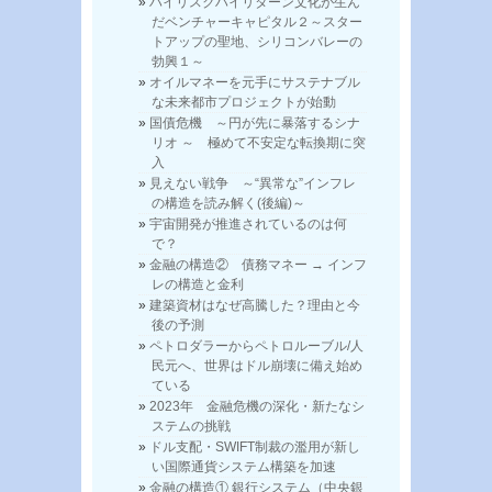
ハイリスクハイリターン文化が生ん
だベンチャーキャピタル２～スター
トアップの聖地、シリコンバレーの
勃興１～
オイルマネーを元手にサステナブル
な未来都市プロジェクトが始動
国債危機 ～円が先に暴落するシナ
リオ ～ 極めて不安定な転換期に突
入
見えない戦争 ～“異常な”インフレ
の構造を読み解く(後編)～
宇宙開発が推進されているのは何
で？
金融の構造② 債務マネー → インフ
レの構造と金利
建築資材はなぜ高騰した？理由と今
後の予測
ペトロダラーからペトロルーブル/人
民元へ、世界はドル崩壊に備え始め
ている
2023年 金融危機の深化・新たなシ
ステムの挑戦
ドル支配・SWIFT制裁の濫用が新し
い国際通貨システム構築を加速
金融の構造① 銀行システム（中央銀