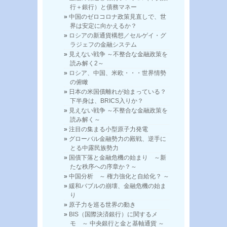
行＋銀行）と債務マネー
中国のゼロコロナ政策見直しで、世
界は安定に向かえるか？
ロシアの新通貨構想／セルゲイ・グ
ラジェフの金融システム
見えない戦争 ～不整合な金融政策を
読み解く2～
ロシア、中国、米欧・・・世界情勢
の俯瞰
日本の米国債離れが始まっている？
下半身は、BRICS入りか？
見えない戦争 ～不整合な金融政策を
読み解く～
注目の集まる小型原子力発電
グローバル金融勢力の殿戦、逆手に
とる中露民族勢力
国債下落と金融危機の始まり ～新
たな秩序への序章か？～
中国分析 ～ 権力強化と自給化？ ～
緩和バブルの崩壊、金融危機の始ま
り
原子力を巡る世界の動き
BIS（国際決済銀行）に関するメ
モ ～ 中央銀行と金と基軸通貨 ～