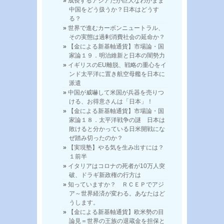
成長するアジアだが巨大なわがまま
中国をどう扱うか？日本はどうす
る？
世界で進むカーボンニュートラル、
その実態は過剰消費社会の延命か？
【金による新基軸通貨】市場論・国
家論１９．明治維新と日本の闇勢力
イギリスのEU離脱、戦略の重心をイ
ンド太平洋に置き航空母艦を日本に
派遣
中国が威嚇して米国が兵器を売りつ
ける、お得意さんは「日本」！
【金による新基軸通貨】市場論・国
家論１８．太平洋戦争の謎 日本は
敗けると分かっている日米開戦にな
ぜ踏み切ったのか？
【実現塾】やる気を生み出すには？
１前半
イタリアはコロナの死者が10万人突
破、ドラギ新政権の行方は
知っていますか？ ＲＣＥＰでアジ
ア～世界経済が変わる。あなたはど
うします。
【金による新基軸通貨】欧米勢の目
論見＝世界の王族の退蔵金を担保と