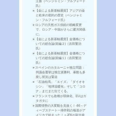
王族（ベンジャミン・フルフォード
氏）
【金による新基軸通貨】アジアの金
と欧米の密約の歴史（ベンジャミ
ン・フルフォード氏）
ロシアの天然ガス供給の戦略変更
で、ロシア・中国がさらに蜜月関係
に。
【金による新基軸通貨】金価格につ
いての総合論(前編２)（吉田繁治
氏）
【金による新基軸通貨】金価格につ
いての総合論(前編１)（吉田繁治
氏）
スペインのカタルーニャ独立問題：
州議会選挙は独立派勝利、暴動も多
発し状況は緊迫
「石油枯渇」「エイズ」「ダイオキ
シン」「地球温暖化」そして「コロ
ナ」まだまだ出てくる。
フランスでも政権が弱体化、EUはガ
タガタに
国際情勢の大変動を見抜く！-86～デ
ィープステート一掃作戦の報道がア
メリカで始まった！＋JFKが副大統