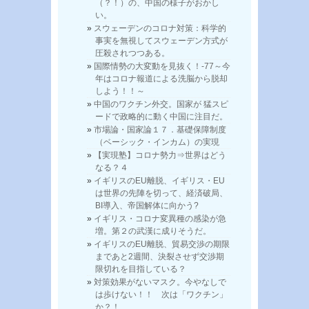
（？！）の、中国の様子がおかし
い。
スウェーデンのコロナ対策：科学的
事実を無視してスウェーデン方式が
圧殺されつつある。
国際情勢の大変動を見抜く！-77～今
年はコロナ報道による洗脳から脱却
しよう！！～
中国のワクチン外交。国家が 猛スピ
ードで政略的に動く中国に注目だ。
市場論・国家論１７．基礎保障制度
（ベーシック・インカム）の実現
【実現塾】コロナ勢力⇒世界はどう
なる？４
イギリスのEU離脱、イギリス・EU
は世界の先陣を切って、経済破局、
BI導入、帝国解体に向かう?
イギリス・コロナ変異種の感染が急
増。第２の武漢に成りそうだ。
イギリスのEU離脱、貿易交渉の期限
まであと2週間、決裂させず交渉期
限切れを目指している？
対策効果がないマスク。今やなしで
は歩けない！！ 次は「ワクチン」
か？！