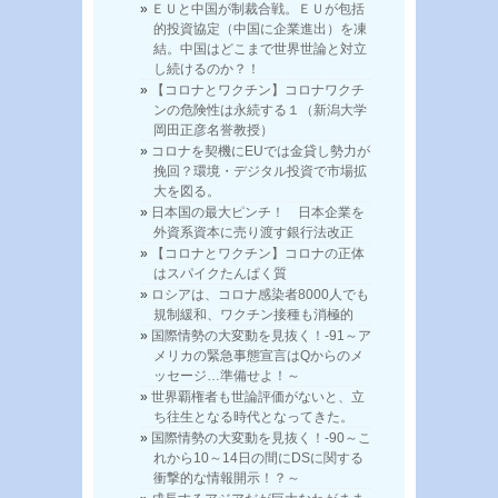
ＥＵと中国が制裁合戦。ＥＵが包括
的投資協定（中国に企業進出）を凍
結。中国はどこまで世界世論と対立
し続けるのか？！
【コロナとワクチン】コロナワクチ
ンの危険性は永続する１（新潟大学
岡田正彦名誉教授）
コロナを契機にEUでは金貸し勢力が
挽回？環境・デジタル投資で市場拡
大を図る。
日本国の最大ピンチ！ 日本企業を
外資系資本に売り渡す銀行法改正
【コロナとワクチン】コロナの正体
はスパイクたんぱく質
ロシアは、コロナ感染者8000人でも
規制緩和、ワクチン接種も消極的
国際情勢の大変動を見抜く！-91～ア
メリカの緊急事態宣言はQからのメ
ッセージ…準備せよ！～
世界覇権者も世論評価がないと、立
ち往生となる時代となってきた。
国際情勢の大変動を見抜く！-90～こ
れから10～14日の間にDSに関する
衝撃的な情報開示！？～