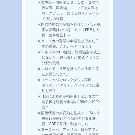
市場論・国家論１３．１次・２次世
界大戦（欧州編）～１・2次大戦は
ロックフェラーによるロスチャイル
ド潰しの謀略
国際情勢の大変動を見抜く！-75～株
価大暴落はいつ起こる？【FRBも大
幅下落を警告】～
アメリカの選挙の劇場化と冷めた日
本の選挙。これからどうなる？
イギリスのEU離脱、貿易協定が成立
しないと、経済混乱に加えイギリス
分裂の危機
コロナで、世界を操っている輩の存
在が見えてきた。
ヨーロッパでロックダウン再開、イ
ギリス、イタリア、スペインでは暴
動も発生
【金による新基軸通貨】金証券の市
場規模は現物金市場の100倍？1000
倍？
国際情勢の大変動を見抜く！-74～中
央銀行が発行する仮想デジタル通
貨：CBDC発行に動き出した！～
ヨーロッパ、アメリカ、ロシアでコ
ロナ感染が過去最高更新。非常事態