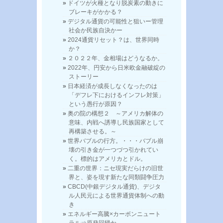
ドイツが火種となり脱炭素の動きに
ブレーキがかかる？
デジタル通貨の可能性と狙いー管理
社会か民族自決かー
2024通貨リセット？は、世界同時
か？
２０２２年、金相場はどうなるか。
2022年、円安から日米欧金融破綻の
ストーリー
日本経済が成長しなくなったのは
「デフレ下におけるインフレ対策」
という愚行が原因？
奥の院の構想２ ～アメリカ解体の
意味、内戦へ誘導し民族国家として
再構築させる。～
世界バブルの行方。・・・バブル崩
壊の引き金が一つづつ引かれてい
く。標的はアメリカとドル。
二重の世界：ニセ現実だらけの旧世
界と、姿を現す新たな同類闘争圧力
CBCD(中銀デジタル通貨)、デジタ
ル人民元による世界通貨体制への動
き
エネルギー高騰×カーボンニュート
ラル⇒原発回帰か