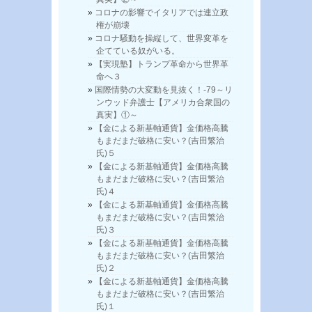
コロナの影響でイタリアでは連立政
権が崩壊
コロナ騒動を操縦して、世界変革を
企てている奴がいる。
【実現塾】トランプ革命から世界革
命へ３
国際情勢の大変動を見抜く！-79～リ
ンウッド弁護士【アメリカ合衆国の
真実】①～
【金による新基軸通貨】金価格高騰
もまだまだ破格に安い？(吉田繁治
氏)５
【金による新基軸通貨】金価格高騰
もまだまだ破格に安い？(吉田繁治
氏)４
【金による新基軸通貨】金価格高騰
もまだまだ破格に安い？(吉田繁治
氏)３
【金による新基軸通貨】金価格高騰
もまだまだ破格に安い？(吉田繁治
氏)２
【金による新基軸通貨】金価格高騰
もまだまだ破格に安い？(吉田繁治
氏)１