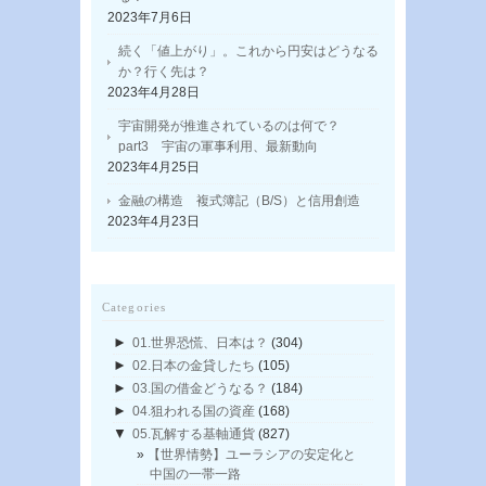
2023年7月6日
続く「値上がり」。これから円安はどうなる
か？行く先は？
2023年4月28日
宇宙開発が推進されているのは何で？
part3 宇宙の軍事利用、最新動向
2023年4月25日
金融の構造 複式簿記（B/S）と信用創造
2023年4月23日
Categories
►
01.世界恐慌、日本は？
(304)
►
02.日本の金貸したち
(105)
►
03.国の借金どうなる？
(184)
►
04.狙われる国の資産
(168)
▼
05.瓦解する基軸通貨
(827)
【世界情勢】ユーラシアの安定化と
中国の一帯一路