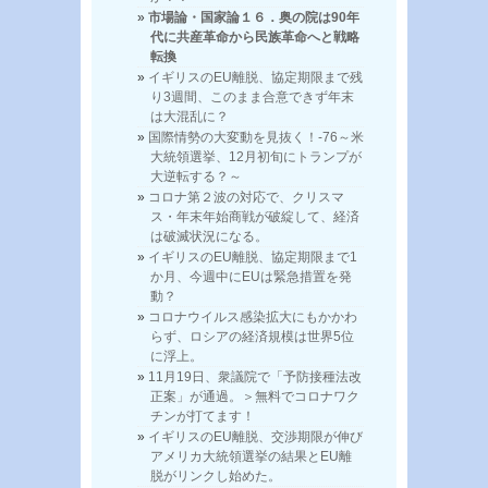
市場論・国家論１６．奥の院は90年
代に共産革命から民族革命へと戦略
転換
イギリスのEU離脱、協定期限まで残
り3週間、このまま合意できず年末
は大混乱に？
国際情勢の大変動を見抜く！-76～米
大統領選挙、12月初旬にトランプが
大逆転する？～
コロナ第２波の対応で、クリスマ
ス・年末年始商戦が破綻して、経済
は破滅状況になる。
イギリスのEU離脱、協定期限まで1
か月、今週中にEUは緊急措置を発
動？
コロナウイルス感染拡大にもかかわ
らず、ロシアの経済規模は世界5位
に浮上。
11月19日、衆議院で「予防接種法改
正案」が通過。＞無料でコロナワク
チンが打てます！
イギリスのEU離脱、交渉期限が伸び
アメリカ大統領選挙の結果とEU離
脱がリンクし始めた。