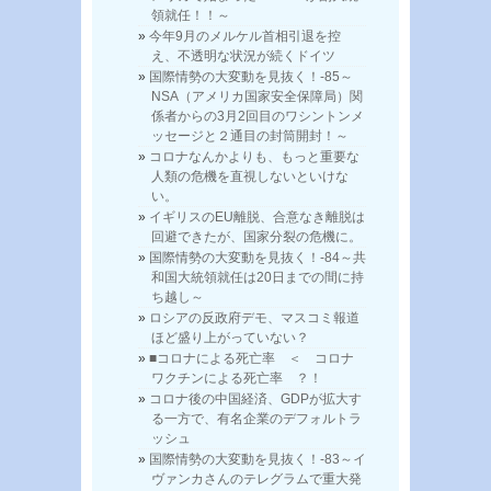
領就任！！～
今年9月のメルケル首相引退を控
え、不透明な状況が続くドイツ
国際情勢の大変動を見抜く！-85～
NSA（アメリカ国家安全保障局）関
係者からの3月2回目のワシントンメ
ッセージと２通目の封筒開封！～
コロナなんかよりも、もっと重要な
人類の危機を直視しないといけな
い。
イギリスのEU離脱、合意なき離脱は
回避できたが、国家分裂の危機に。
国際情勢の大変動を見抜く！-84～共
和国大統領就任は20日までの間に持
ち越し～
ロシアの反政府デモ、マスコミ報道
ほど盛り上がっていない？
■コロナによる死亡率 ＜ コロナ
ワクチンによる死亡率 ？！
コロナ後の中国経済、GDPが拡大す
る一方で、有名企業のデフォルトラ
ッシュ
国際情勢の大変動を見抜く！-83～イ
ヴァンカさんのテレグラムで重大発