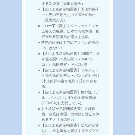
する新通貨（原田武夫氏）
【金による新基軸通貨】国債大暴落
⇒世界の王族たちの退蔵金の放出
（原田武夫氏）
コロナ下で高まるベーシックインカ
ム導入の機運。日本でも橋本徹、柿
沢未途衆院議員が導入を提唱
世界の覇権はすでにアメリカの手の
中にはない！
【金による新基軸通貨】1980年、金
を巡る闘いで奥の院（デル=バン
コ）が米財務省・IMFに圧勝
【金による新基軸通貨】ドルショッ
ク後の奥の院デル・バンコの仕掛け
(中央銀行の金を低利で貸し出させ
る)
【金による新基軸通貨】奥の院（デ
ル・バンコ）はＮＹの金先物市場
(COMEX)も支配している
文大統領が日韓関係改善に方針転
換、背景は中国・北朝鮮と対立を深
めるアメリカの圧力
【金による新基軸通貨】欧米の金貸
しに、金を返せと要求するアジアの