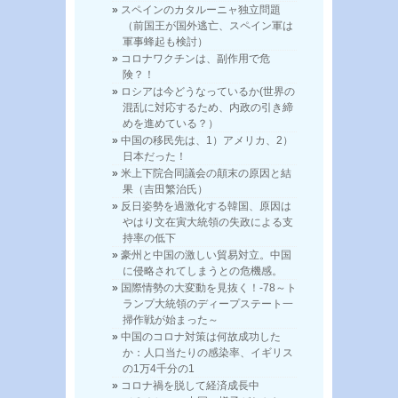
スペインのカタルーニャ独立問題
（前国王が国外逃亡、スペイン軍は
軍事蜂起も検討）
コロナワクチンは、副作用で危
険？！
ロシアは今どうなっているか(世界の
混乱に対応するため、内政の引き締
めを進めている？）
中国の移民先は、1）アメリカ、2）
日本だった！
米上下院合同議会の顛末の原因と結
果（吉田繁治氏）
反日姿勢を過激化する韓国、原因は
やはり文在寅大統領の失政による支
持率の低下
豪州と中国の激しい貿易対立。中国
に侵略されてしまうとの危機感。
国際情勢の大変動を見抜く！-78～ト
ランプ大統領のディープステート一
掃作戦が始まった～
中国のコロナ対策は何故成功した
か：人口当たりの感染率、イギリス
の1万4千分の1
コロナ禍を脱して経済成長中