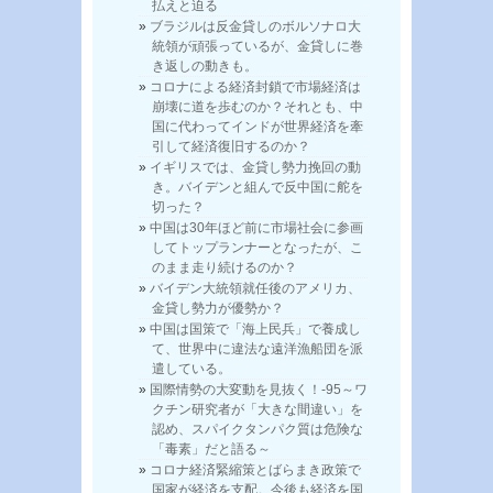
払えと迫る
ブラジルは反金貸しのボルソナロ大
統領が頑張っているが、金貸しに巻
き返しの動きも。
コロナによる経済封鎖で市場経済は
崩壊に道を歩むのか？それとも、中
国に代わってインドが世界経済を牽
引して経済復旧するのか？
イギリスでは、金貸し勢力挽回の動
き。バイデンと組んで反中国に舵を
切った？
中国は30年ほど前に市場社会に参画
してトップランナーとなったが、こ
のまま走り続けるのか？
バイデン大統領就任後のアメリカ、
金貸し勢力が優勢か？
中国は国策で「海上民兵」で養成し
て、世界中に違法な遠洋漁船団を派
遣している。
国際情勢の大変動を見抜く！-95～ワ
クチン研究者が「大きな間違い」を
認め、スパイクタンパク質は危険な
「毒素」だと語る～
コロナ経済緊縮策とばらまき政策で
国家が経済を支配。今後も経済を国