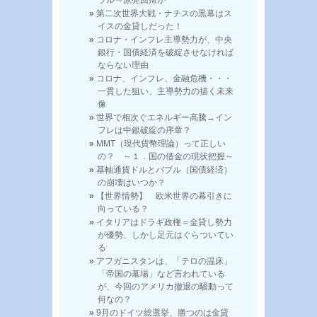
第二次世界大戦・ナチスの黒幕はス
イスの金貸しだった！
コロナ・インフレ主導勢力が、中央
銀行・国債経済を破綻させなければ
ならない理由
コロナ、インフレ、金融危機・・・
一貫した狙い、主導勢力の描く未来
像
世界で相次ぐエネルギー高騰→イン
フレは中銀破綻の序章？
MMT（現代貨幣理論）って正しい
の？ ～１．国の借金の現状把握～
基軸通貨ドルとバブル（国債経済）
の崩壊はいつか？
【世界情勢】 欧米世界の幕引きに
向っている？
イタリアはドラギ政権＝金貸し勢力
が優勢、しかし足元はぐらついてい
る
アフガニスタンは、「テロの温床」
「帝国の墓場」など言われている
が、今回のアメリカ撤退の騒動って
何なの？
9月のドイツ総選挙、勝つのは金貸